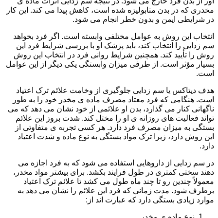
آور از بدن فرد خارج می شود. در نتیجه سم زدایی اثرات ماده ی
مخدری که در بدن متابولیزه شده است، کاهش پیدا می کند. این کار
در شرایطی ایمن و بدون خطر انجام می شود.
انتخاب این روش به عوامل مختلفی وابسته است. اگر فرد بخواهد
سم زدایی را انتخاب کند، باید پزشک او با بررسی شرایط فرد این
روش را تأیید کند. همچنین شرایط روانی فرد در انتخاب این روش
بسیار مؤثر است. از طرفی میزان وابستگی یکی دیگر از این عوامل
است.
هدف دیتاکس یا سم زدایی جلوگیری از وخامت علائم ترک اعتیاد
است. هنگامی که فرد معتاد مصرف ماده ی مخدر خود را به طور
ناگهانی کنار می گذارد، بدن او علائمی از خود نشان می دهد که می
تواند فعالیت های روزانه ی او را مختل کند. شدت بروز این علائم
بستگی به میزان مصرف فرد دارد. هر کسی تجربه ی متفاوتی از
این روش دارد، زیرا ترک مواد بستگی به نوع ماده و شدت اعتیاد
دارد.
در سم زدایی از داروهایی استفاده می شود که به فرد اجازه می
دهند سختی کمتری در طول فرایند بکشد. برای بیشتر مواد مخدر،
معمولاً چندین رو تا چند ماه طول می کشد تا علائم ترک اعتیاد
برطرف شود. مدت زمانی که فرد این علائم را نشان می دهد به
موارد زیادی بستگی دارد که عبارت اند از:
نوع ماده ی مخدر