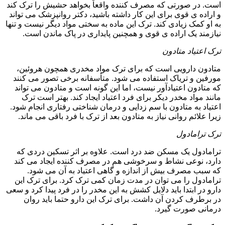
است. در صورتی که مصرف کننده واقعاً بخواهد حشیش را ترک کند
و اراده ی قوی برای این کار داشته باشید، دکتر روانپزشک می تواند
به او کمک زیادی کند. ترک این ماده به سختی مواد دیگر نیست و تنها
نیازمند یک اراده ی قوی و همچنین پایداری در پاک ماندن است.
ترک اعتیاد متادون
متادون دارویی است که برای ترک مواد مخدری همچون هروئین،
مورفین و تریاک استفاده می شود. متأسفانه برخی تصور می کنند
که متادون اعتیادآور نیست، اما این گونه است و متادون می تواند
مانند مواد مخدر دیکر برای فرد اعتیاد ایجاد کند. بهتر است ترک
اعتیاد به متادون با سم زدایی و درمان شناختی رفتاری انجام شود.
زیرا علائم روانی نیاز به متادون بعد از ترک با فرد باقی می ماند.
ترک ترامادول
ترامادول یک مسکن ضد درد است. علاوه بر اثر تسکین دردی که
دارد، نوعی نشاط و سرخوشی هم در مصرف کننده ایجاد می کند
که سبب مصرف بیش از اندازه و گاهی اعتیاد به آن می شود.
ترامادول را می توان در مدت زمان کمی ترک کرد. برای ترک این
دارو در ابتدا باید دلایل کشش به این مخدر را در فرد پیدا کرد و سعی
در برطرف کردن آن داشت. برای ترک این دارو حتما باید روان
درمانی صورت گیرد.