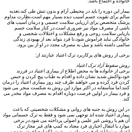
خانواده و اجتماع باشد.
بیمار این دوره را باید در محیطی آرام و بدون تنش طی کند،تغذیه
سالم برای تقویت جسم آسیب دیده بسیار مهم است،نظارت مداوم
پزشک متخصص برای ارزیابی سلامت جسمی و درمان آسیب های
ناشی از مصرف مواد نیز ضروری است.در کنار سلامت جسم
بازیابی سلامت روحی و رفع مشکلات و اختلالات شخصی و
خانوادگی نباید فراموش شود،تا فرد بتواند بعد از بهبودی زندگی
سالمی داشته باشد و میل به مصرف مجدد در او از بین برود.
برخی از روش های پرکاربرد ترک اعتیاد عبارتند از:
روش سقوط آزاد ترک اعتیاد
برخی از خانواده ها به محض اطلاع از بیماری اعتیاد در فرزند
خود،واکنش شدید نشان داده و اقدام به طناب پیچ کردن و حبس
کردن فرد کرده و می خواهند ظرف چند روز بیماری اعتیاد را درمان
کنند.اما متأسفانه در اکثر موارد این روش به شکست منجر می شود
و فرد بیمار در اولین فرصت دوباره اقدام به مصرف مواد مخدر می
کند.
در این روش به جنبه های روانی و مشکلات شخصیتی که باعث
بیماری اعتیاد شده اند توجهی نمی شود و فقط به ترک جسمانی مواد
آن هم با روشی غیر علمی و اصولی پرداخته می شود.در برخی
موارد با انتقال اجباری فرد معتاد به کمپ های غیر مجاز ترک
اعتیاد،نه تنها اعتیاد فرد درمان نمی شود،بلکه اوضاع بدتر شده و