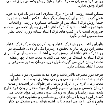
روانی فرد و میزان مصرف دارد و هیچ روش یکسانی برای تمامی
افراد وجود ندارد.
ممکن است روشی که برای ترک بیماری اعتیاد در یک فرد به خوبی
عمل کرده باشد،برای یک بیمار دیگر جواب عکس داشته باشد.باید
حتماً روش ترک اعتیاد پس از جلسات مشاوره بررسی و انتخاب
شود.توجه داشته باشید که ترک اعتیاد امری بسیار تخصصی است و
ضروری است تا در کمپ های ترک اعتیاد شبانه روزی تحت نظر
متخصصین انجام بگیرد.
بنابراین انتخاب روش ترک اعتیاد و پیدا کردن یک مرکز ترک اعتیاد
معتبر این روزها نیاز به تحقیق دارد،زیرا یکی از دلایل شکست در
روند ترک اعتیاد،انتخاب روش درمان اشتباه است،بیمارانی که برای
ترک اعتیاد به کلینیک مراجعه می کنند به مدت سه تا چهار هفته
تحت درمان قرار می گیرند،طول دوره درمان به دوز مصرفی و
مدت اعتیاد بستگی دارد.
هرچه دوز مصرف بالاتر باشد و فرد مدت بیشتری مواد مصرف
کرده باشد صدمات جسمی و روحی بیشتری دیده است،بنابراین
مدت زمان لازم برای ترک و درمان نیز طولانی تر است.در مدت
درمان جسمی و روانی سموم ناشی از مواد مخدر از بدن فرد خارج
شده (سم زدایی) و بیمار به زندگی بدون مصرف مواد عادت می
کند.در این دوره با درمان های روانشناسی و مشاوره فرد مهارت
های زندگی را بازمی آموزد تا در آینده بتواند بدون مشکل در کنار