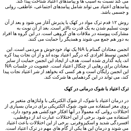
می کند نسبت به آسیب ها و پیامدهای اعتیاد شناخت پیدا کند.
پیامدهای اعتیاد می تواند شامل پیامدهای اجتماعی، عاطفی، روانی
و جسمی باشد.
روش ۱۲ قدم ترک مواد در کهک با پذیرش آغاز می شود و بعد از آن
نوبت تسلیم شدن به یک قدرت بالاتر است. بعد از آن نوبت به
مشارکت پیوسته در ملاقات های گروهی است. در این گروه ها افراد
به دور هم جمع می شوند و همدیگر را حمایت می کنند.
انجمن معتادان گمنام یا NA یک نهاد خودجوش و مردمی است. این
انجمن توسط افرادی که درگیر اعتیاد بوده اند و از آن نجات پیدا کره
اند، پایه گذاری شده است. هدف از ایجاد این انجمن حمایت از سایر
معتادان برای رهایی از چنگال اعتیاد است. عضویت در جلسات NA
این انجمن رایگان است و هر کسی که بخواهد از شر اعتیاد نجات پیدا
کند، می تواند در این گردهمایی ها شرکت کند.
ترک اعتیاد با شوک درمانی در کهک
در درمان اعتیاد با شوک، از شوک الکتریکی با ولتاژهای متغیر بر
روی مغز استفاده می شود. شوک الکتریکی برای درمان بسیاری از
اختلالات روانی که معمولاً در آنها افکار خودکشی هم وجود دارد،
استفاده می شود. برخی از این اختلالات عبارت اند از دوقطبی،
افسردگی شدید و اسکیزوفرنی. برخی از این اختلالات باعث اعتیاد
می شوند و درمان این ها یکی از گام های مهم در ترک اعتیاد است.