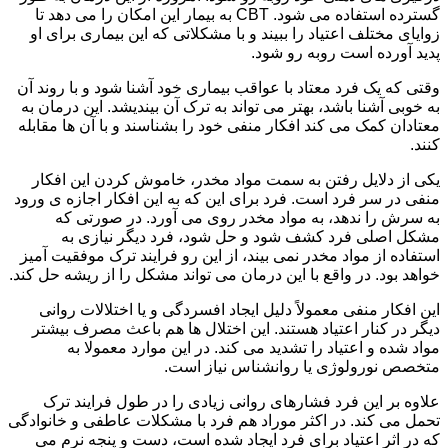
گسترده استفاده می شود. CBT به بیمار این امکان را می دهد تا
زوایای مختلف اعتیاد را ببیند و با مشکلاتی که این بیماری برای او
پدید آورده است روبه رو شود.
وقتی که یک فرد معتاد با عواقب بیماری خود آشنا شود و با روند آن
به خوبی آشنا باشد، بهتر می تواند به ترک آن بیندیشد. این درمان به
معتادان کمک می کند افکار منفی خود را بشناسند و با آن ها مقابله
کنند.
یکی از دلایل رفتن به سمت مواد مخدر، خاموش کردن این افکار
منفی در سر فرد است. فرد برای این که به این افکار اجازه ی ورود
به سرش را ندهد، به مواد مخدر روی می آورد. در صورتی که
مشکل اصلی فرد کشف شود و حل شود، فرد دیگر نیازی به
استفاده از مواد مخدر نمی بیند، از این رو فرایند ترک موفقیت آمیز
خواهد بود. در واقع با این درمان می تواند مشکل را از ریشه حل کند.
این افکار منفی معمولاً دلیل ایجاد افسردگی و یا اختلالات روانی
دیگر در کنار اعتیاد هستند. این اختلال ها هم باعث مصرف بیشتر
مواد شده و اعتیاد را تشدید می کند. در این موارد معمولا به
متخصص نورولوژی یا روانشناس نیاز است.
علاوه بر این فرد فشارهای روانی زیادی را در طول فرایند ترک
تحمل می کند. در اکثر موراد هم فرد با مشکلات عاطفی و خانوادگی
که در اثر اعتیاد برای فرد ایجاد شده است، دست و پنجه نرم می