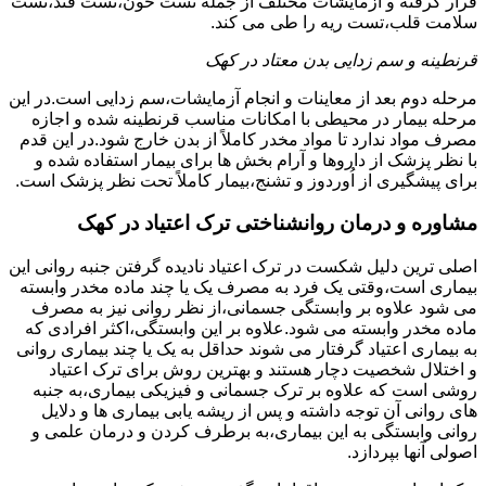
قرار گرفته و آزمایشات مختلف از جمله تست خون،تست قند،تست
سلامت قلب،تست ریه را طی می کند.
قرنطینه و سم زدایی بدن معتاد در کهک
مرحله دوم بعد از معاینات و انجام آزمایشات،سم زدایی است.در این
مرحله بیمار در محیطی با امکانات مناسب قرنطینه شده و اجازه
مصرف مواد ندارد تا مواد مخدر کاملاً از بدن خارج شود.در این قدم
با نظر پزشک از داروها و آرام بخش ها برای بیمار استفاده شده و
برای پیشگیری از اُوردوز و تشنج،بیمار کاملاً تحت نظر پزشک است.
مشاوره و درمان روانشناختی ترک اعتیاد در کهک
اصلی ترین دلیل شکست در ترک اعتیاد نادیده گرفتن جنبه روانی این
بیماری است،وقتی یک فرد به مصرف یک یا چند ماده مخدر وابسته
می شود علاوه بر وابستگی جسمانی،از نظر روانی نیز به مصرف
ماده مخدر وابسته می شود.علاوه بر این وابستگی،اکثر افرادی که
به بیماری اعتیاد گرفتار می شوند حداقل به یک یا چند بیماری روانی
و اختلال شخصیت دچار هستند و بهترین روش برای ترک اعتیاد
روشی است که علاوه بر ترک جسمانی و فیزیکی بیماری،به جنبه
های روانی آن توجه داشته و پس از ریشه یابی بیماری ها و دلایل
روانی وابستگی به این بیماری،به برطرف کردن و درمان علمی و
اصولی آنها بپردازد.