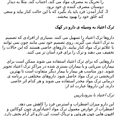
را تحریک به مصرف مواد می کند، اجتناب کند. مثلا به دیدار
دوستان مصرف کننده ی خود نرود.
کنار آمدن: فرد باید یاد بگیرد که با این حالت کنار بیاید و سعی
کند خُلق خود را بهبود ببخشد.
ترک اعتیاد به وسیله ی دارو در کهک
داروها ترک اعتیاد را تسهیل می کنند. بسیاری از افرادی که تصمیم
به ترک اعتیاد می گیرند، روی تصمیم خود نمی مانند چون نمی توانند
با علائم ترک مواد کنار بیایند. داروهای خاصی هستند که این حالات را
تخفیف می دهند و ترک را برای فرد آسان تر می کنند.
داروهایی که برای ترک اعتیاد استفاده می شوند ممکن است برای
بیماران سرپایی و یا بیماران بستری شده در مراکز ترک اعتیاد تجویز
شوند. دوز مناسب هر بیمار با بیمار دیگر متفاوت است تا بهترین
اثربخشی در ترک مواد حاصل شود. داروهای مختلفی در برنامه ی
درمانی ترک مواد مخدر استفاده می شوند و هر کدام اثر خاصی
دارند. این داروها عبارت اند از:
ترک اعتیاد با بنزودیازپین
این دارو میزان اضطراب و استرس فرد را کاهش می دهد.
اضطراب از عوارض معمول ترک مواد اعتیادآوری چون کوکائین و
افیون هایی چون هروئین و تریاک است. این دارو اثر آرام بخش دارد.