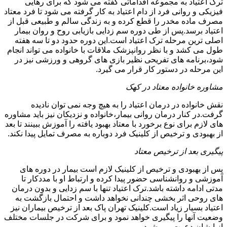
ترک اعتیاد به مجموعه اقداماتی گفته می شود که برای رهایی
فیزیکی و روانی فرد از دام اعتیاد به کار گرفته می شود تا فرد معتاد
مصرف ماده مخدر را قطع کرده و به زندگی سالم و طبیعی قبل از
اعتیاد برسد.پس از طی دوره سم زدایی بازیابی روح و روان بیمار
اصلی ترین مرحله ترک اعتیاد است.این دوره حدود دو تا سه هفته
طول می کشد و با نظر روانپزشک ملاقات با خانواده می تواند انجام
شود،برنامه های تفریحی نظیر بازی های گروهی و ورزشی نیز در
این مرحله در دستور کار قرار می گیرد.
مشاوره خانواده معتاد در کهک
نقش خانواده در درمان اعتیاد را به هیچ وجه نمی توان نادیده
گرفت.در کنار درمان روانی بیمار،خانواده و نزدیکان نیز باید مشاوره
های لازم برای نوع برخورد با معتاد بهبود یافته را آموزش ببینند تا بعد
از بهبودی و ترخیص از کلینیک فرد دوباره به مصرف تمایل پیدا نکند.
پیگیری بعد از ترخیص معتاد
پس از بهبودی و ترخیص از کلینیک لازم است بیمار در دوره های
آموزشی و روانشناسی حضور پیدا کرده و ارتباط او با مددکار تا
مدتی ادامه داشته باشد.ترک اعتیاد تنها با سم زدایی و بدون درمان
های روحی اثر بخشی چندانی نخواهد داشت و احتمال بازگشت به
اعتیاد بسیار زیاد است.کلینیک تهران پاک بعد از ترخیص بیماران نیز
وضعیت آنها را پیگیری خواهد نمود و برای شرکت در جلسات مختلف
از ایشان دعوت می شود.