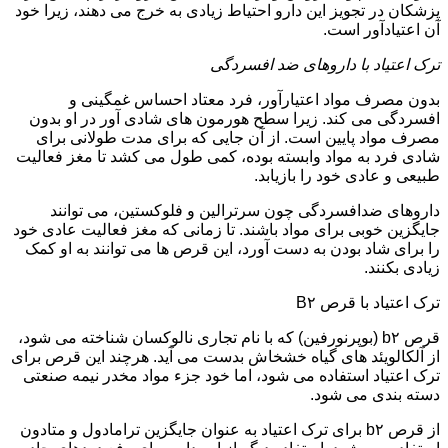
پزشکان در تجویز این دارو احتیاط زیادی به خرج می دهند، زیرا خود
آن اعتیادآور است.
ترک اعتیاد با داروهای ضد افسردگی
بدون مصرف مواد اعتیارآور، فرد معتاد احساس غمگینی و
افسردگی می کند. زیرا سطح هورمون های شادی آور در او بدون
مصرف مواد پایین است. از آن جایی که برای مدت طولانی برای
شادی فرد به مواد وابسته بوده، کمی طول می کشد تا مغز فعالیت
طبیعی و عادی خود را بازیابد.
داروهای ضدافسردگی چون سرترالین و فلوکستین، می توانند
جایگزین خوبی برای مواد باشند. تا زمانی که مغز فعالیت عادی خود
را برای شاد بودن به دست آورد، این قرص ها می توانند به او کمک
زیادی بکنند.
ترک اعتیاد با قرص B۲
قرص b۲ (بوپرنورفین) که با نام تجاری نالوکسان شناخته می شود،
از آلکالویئد های گیاه خشخاش بدست می آید. هرچند این قرص برای
ترک اعتیاد استفاده می شود، اما خود جزء مواد مخدر نیمه صنعتی
دسته بندی می شود.
از قرص b۲ برای ترک اعتیاد به عنوان جایگزین ترامادول و متادون