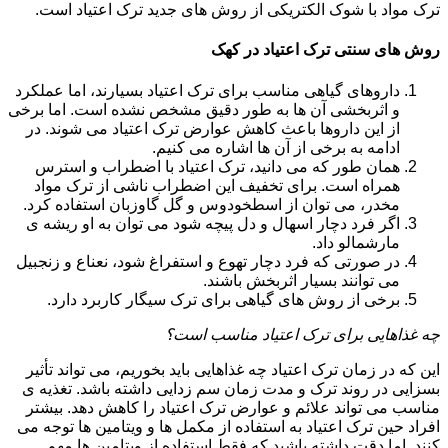
ترک مواد با شوک الکتریکی از روش های جدید ترک اعتیاد است.
روش های سنتی ترک اعتیاد در کهک
داروهای گیاهی مناسب برای ترک اعتیاد بسیارند، اما عملکرد
و اثربخشی آن ها به طور دقیق مشخص نشده است. اما برخی
از این داروها باعث کاهش عوارض ترک اعتیاد می شوند. در
ادامه به برخی از آن ها اشاره می کنیم.
همان طور که می دانید، ترک اعتیاد با اضطراب و استرس
همراه است. برای تخفیف این اضطراب ناشی از ترک مواد
مخدر، می توان از اسطخودوس و گل گاوزبان استفاده کرد.
اگر فرد دچار اسهال و دل پیچه شود می توان به او ریشه ی
مارشمالو داد.
در صورتی که فرد دچار تهوع و استفراغ شود، نعناع و زنجبیل
می توانند بسیار اثربخش باشند.
برخی از روش های گیاهی برای ترک سیگار کاربرد دارد.
چه غذاهایی برای ترک اعتیاد مناسب است؟
این که در زمان ترک اعتیاد چه غذاهایی باید بخوریم، می تواند تأثیر
بسزایی در روند ترک و مدت زمان سم زدایی داشته باشد. تغذیه ی
مناسب می تواند علائم و عوارض ترک اعتیاد را کاهش دهد. بیشتر
افراد حین ترک اعتیاد به استفاده از مکمل ها و ویتامین ها توجه می
کنند. اما دقت داشته باشید که فقط استفاده از ویتامین ها مهم