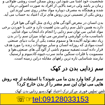
شخصیت خود آشنا می شود.این روش ممکن است روشی طولانی و
زمان بر باشد ولی درصد بالایی از افراد به صورت اصولی درمان
شده و هیچگاه به مصرف دوباره مواد مخدر روی نمی آورند.این
روش یکی از تضمینی ترین روش های ترک اعتیاد به حساب می آید.
بدن انسان در معرض آلودگی های زیادی مثل آلودگی هوا قرار
دارد.به همین دلیل سم زدایی بدن اهمیت دارد و حتی با خوردن برخی
مواد غذایی می توان سم زدایی را انجام داد.انتخاب مواد غذایی
نامناسب،مات گوارشی و استرس می تواند میزان سم را در بدن
زیاد دهد.تولید آلاینده ها و سموم متعدد یکی از مات دنیای صنعتی
است،موادی که روزانه انسان و سایر موجودات زنده را مورد هدف
قرار داده است.تصفیه سموم ناشی از آلودگی های صنعتی،هوا و
مسمویت با فلزات سنگین مانند سرب،جیوه،کادمیوم و آرسنیک
نیازمند شناسایی تازه ترین راههای مقابله دراین زمینه است.
سم زدایی بدن در کهک
سم از کجا وارد بدن ما می شوند؟ با استفاده از چه روش
هایی می توان این سم مضر را از بدن خارج کرد؟
تلفن تماس فوری
مرکز ترک اعتیاد کهک,سم زدایی بدن کهک
بطور کلی سم موجود در بدن به دو گروه عمده تقسیم می
☞☏
tel:09128033153
شوند.بخش بزرگی از این سموم مثل مواد به جا مانده از سموم
گیاهی و آفت کش ها،فلزات سنگین ناشی از آلودگی هوا،انواع