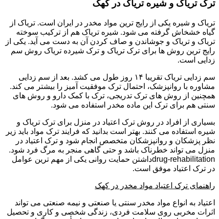
ترک تریاک و شیره تریاک در کهک
تریاک و شیره یکی از رایج ترین مواد مخدر در ایران است. تریاک از
گیاه خشخاش گرفته می شود. شیره تریاک هم از ترکیب سوخته
تریاک و تریاک و جوشاندن و صاف کردن آن به دست می آید. یکی از
رایج ترین روش ها برای ترک تریاک و ترک شیرده تریاک روش سم
زدایی است.
سم زدایی تریاک تقریبا ۱۴ روز طول می کشد. بعد از سم زدایی
مشاوره با روانپزشک، احتمال ترک موفقیت آمیز را بیشتر می کند.
همچنین از روش های ترک تدریجی، ترک با کمک دارو و روش های
سنتی هم برای ترک این ماده مخدر استفاده می شود.
بسیاری از افراد در روش ترک اعتیاد در منزل برای ترک تریاک و
شیره استفاده می کنند. بهتر است بدانید که فرایند ترک مواد باید زیر
نظر پزشکان و روانپزشکان متخصص انجام شود و ترک اعتیاد در
منزل می تواند خطرناک باشد و حتی گاهی منجر به مرگ فرد شود.
drug-rehabilitationداشتن حمایت روانی یکی از مهم ترین عوامل
در ترک اعتیاد موفق است.
راهنمای ترک اعتیاد مواد مخدر در کهک
اعتیاد به انواع مواد مخدر سنتی یا صنعتی و نیمه صنعتی می تواند
اثرات مخربی روی سلامت فردی، زندگی شخصی و کاری و تحصیل