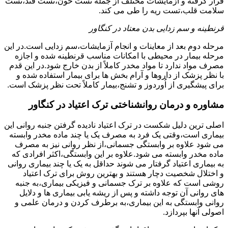
قرار گرفته و آزمایشات مختلف از جمله تست خون،تست قند،تست
سلامت قلب،تست ریه را طی می کند.
قرنطینه و سم زدایی بدن معتاد در کنگاور
مرحله دوم بعد از معاینات و انجام آزمایشات،سم زدایی است.در این
مرحله بیمار در محیطی با امکانات مناسب قرنطینه شده و اجازه
مصرف مواد ندارد تا مواد مخدر کاملاً از بدن خارج شود.در این قدم
با نظر پزشک از داروها و آرام بخش ها برای بیمار استفاده شده و
برای پیشگیری از اُوردوز و تشنج،بیمار کاملاً تحت نظر پزشک است.
مشاوره و درمان روانشناختی ترک اعتیاد در کنگاور
اصلی ترین دلیل شکست در ترک اعتیاد نادیده گرفتن جنبه روانی این
بیماری است،وقتی یک فرد به مصرف یک یا چند ماده مخدر وابسته
می شود علاوه بر وابستگی جسمانی،از نظر روانی نیز به مصرف
ماده مخدر وابسته می شود.علاوه بر این وابستگی،اکثر افرادی که
به بیماری اعتیاد گرفتار می شوند حداقل به یک یا چند بیماری روانی
و اختلال شخصیت دچار هستند و بهترین روش برای ترک اعتیاد
روشی است که علاوه بر ترک جسمانی و فیزیکی بیماری،به جنبه
های روانی آن توجه داشته و پس از ریشه یابی بیماری ها و دلایل
روانی وابستگی به این بیماری،به برطرف کردن و درمان علمی و
اصولی آنها بپردازد.