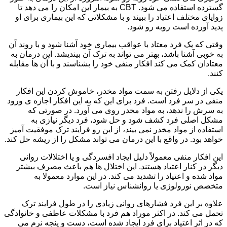
گسترده استفاده می شود. CBT به بیمار این امکان را می دهد تا
زوایای مختلف اعتیاد را ببیند و با مشکلاتی که این بیماری برای او
پدید آورده است روبه رو شود.
وقتی که یک فرد معتاد با عواقب بیماری خود آشنا شود و با روند آن
به خوبی آشنا باشد، بهتر می تواند به ترک آن بیندیشد. این درمان به
معتادان کمک می کند افکار منفی خود را بشناسند و با آن ها مقابله
کنند.
یکی از دلایل رفتن به سمت مواد مخدر، خاموش کردن این افکار
منفی در سر فرد است. فرد برای این که به این افکار اجازه ی ورود
به سرش را ندهد، به مواد مخدر روی می آورد. در صورتی که
مشکل اصلی فرد کشف شود و حل شود، فرد دیگر نیازی به
استفاده از مواد مخدر نمی بیند، از این رو فرایند ترک موفقیت آمیز
خواهد بود. در واقع با این درمان می تواند مشکل را از ریشه حل کند.
این افکار منفی معمولاً دلیل ایجاد افسردگی و یا اختلالات روانی
دیگر در کنار اعتیاد هستند. این اختلال ها هم باعث مصرف بیشتر
مواد شده و اعتیاد را تشدید می کند. در این موارد معمولا به
متخصص نورولوژی یا روانشناس نیاز است.
علاوه بر این فرد فشارهای روانی زیادی را در طول فرایند ترک
تحمل می کند. در اکثر موراد هم فرد با مشکلات عاطفی و خانوادگی
که در اثر اعتیاد برای فرد ایجاد شده است، دست و پنجه نرم می