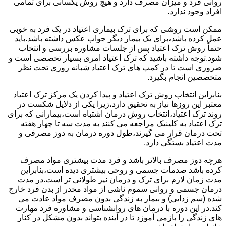
روانی فرد و میزان مصرف دارد و هیچ روش یکسانی برای تمامی
افراد وجود ندارد.
ممکن است روشی که برای ترک بیماری اعتیاد در یک فرد به خوبی
عمل کرده باشد،برای یک بیمار دیگر جواب عکس داشته باشد.باید
حتماً روش ترک اعتیاد پس از جلسات مشاوره بررسی و انتخاب
شود.توجه داشته باشید که ترک اعتیاد امری بسیار تخصصی است و
ضروری است تا در کمپ های ترک اعتیاد شبانه روزی تحت نظر
متخصصین انجام بگیرد.
بنابراین انتخاب روش ترک اعتیاد و پیدا کردن یک مرکز ترک اعتیاد
معتبر این روزها نیاز به تحقیق دارد،زیرا یکی از دلایل شکست در
روند ترک اعتیاد،انتخاب روش درمان اشتباه است،بیمارانی که برای
ترک اعتیاد به کلینیک مراجعه می کنند به مدت سه تا چهار هفته
تحت درمان قرار می گیرند،طول دوره درمان به دوز مصرفی و
مدت اعتیاد بستگی دارد.
هرچه دوز مصرف بالاتر باشد و فرد مدت بیشتری مواد مصرف
کرده باشد صدمات جسمی و روحی بیشتری دیده است،بنابراین
مدت زمان لازم برای ترک و درمان نیز طولانی تر است.در مدت
درمان جسمی و روانی سموم ناشی از مواد مخدر از بدن فرد خارج
شده (سم زدایی) و بیمار به زندگی بدون مصرف مواد عادت می
کند.در این دوره با درمان های روانشناسی و مشاوره فرد مهارت
های زندگی را بازمی آموزد تا در آینده بتواند بدون مشکل در کنار