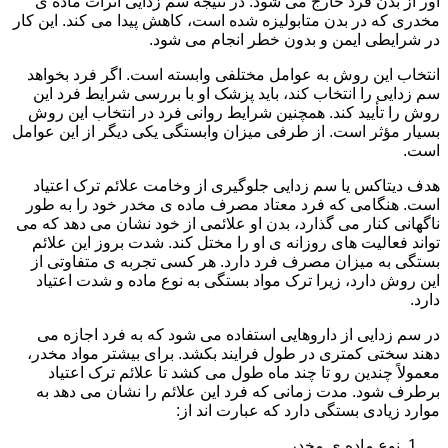
آور از بدن فرد خارج می شود. در نتیجه سم زدایی اثرات ماده ی
مخدری که در بدن متابولیزه شده است، کاهش پیدا می کند. این کار
در شرایطی ایمن و بدون خطر انجام می شود.
انتخاب این روش به عوامل مختلفی وابسته است. اگر فرد بخواهد
سم زدایی را انتخاب کند، باید پزشک او با بررسی شرایط فرد این
روش را تأیید کند. همچنین شرایط روانی فرد در انتخاب این روش
بسیار مؤثر است. از طرفی میزان وابستگی یکی دیگر از این عوامل
است.
هدف دیتاکس یا سم زدایی جلوگیری از وخامت علائم ترک اعتیاد
است. هنگامی که فرد معتاد مصرف ماده ی مخدر خود را به طور
ناگهانی کنار می گذارد، بدن او علائمی از خود نشان می دهد که می
تواند فعالیت های روزانه ی او را مختل کند. شدت بروز این علائم
بستگی به میزان مصرف فرد دارد. هر کسی تجربه ی متفاوتی از
این روش دارد، زیرا ترک مواد بستگی به نوع ماده و شدت اعتیاد
دارد.
در سم زدایی از داروهایی استفاده می شود که به فرد اجازه می
دهند سختی کمتری در طول فرایند بکشد. برای بیشتر مواد مخدر،
معمولاً چندین رو تا چند ماه طول می کشد تا علائم ترک اعتیاد
برطرف شود. مدت زمانی که فرد این علائم را نشان می دهد به
موارد زیادی بستگی دارد که عبارت اند از:
نوع ماده ی مخدر