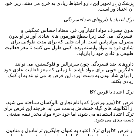
پزشکان در تجویز این دارو احتیاط زیادی به خرج می دهند، زیرا خود
آن اعتیادآور است.
ترک اعتیاد با داروهای ضد افسردگی
بدون مصرف مواد اعتیارآور، فرد معتاد احساس غمگینی و
افسردگی می کند. زیرا سطح هورمون های شادی آور در او بدون
مصرف مواد پایین است. از آن جایی که برای مدت طولانی برای
شادی فرد به مواد وابسته بوده، کمی طول می کشد تا مغز فعالیت
طبیعی و عادی خود را بازیابد.
داروهای ضدافسردگی چون سرترالین و فلوکستین، می توانند
جایگزین خوبی برای مواد باشند. تا زمانی که مغز فعالیت عادی خود
را برای شاد بودن به دست آورد، این قرص ها می توانند به او کمک
زیادی بکنند.
ترک اعتیاد با قرص B۲
قرص b۲ (بوپرنورفین) که با نام تجاری نالوکسان شناخته می شود،
از آلکالویئد های گیاه خشخاش بدست می آید. هرچند این قرص برای
ترک اعتیاد استفاده می شود، اما خود جزء مواد مخدر نیمه صنعتی
دسته بندی می شود.
از قرص b۲ برای ترک اعتیاد به عنوان جایگزین ترامادول و متادون