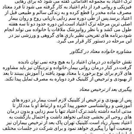
ترک اعتیاد به مجموعه اقداماتی گفته می شود که برای رهایی
فیزیکی و روانی فرد از دام اعتیاد به کار گرفته می شود تا فرد معتاد
مصرف ماده مخدر را قطع کرده و به زندگی سالم و طبیعی قبل از
اعتیاد برسد.پس از طی دوره سم زدایی بازیابی روح و روان بیمار
اصلی ترین مرحله ترک اعتیاد است.این دوره حدود دو تا سه هفته
طول می کشد و با نظر روانپزشک ملاقات با خانواده می تواند انجام
شود،برنامه های تفریحی نظیر بازی های گروهی و ورزشی نیز در
این مرحله در دستور کار قرار می گیرد.
مشاوره خانواده معتاد در کنگاور
نقش خانواده در درمان اعتیاد را به هیچ وجه نمی توان نادیده
گرفت.در کنار درمان روانی بیمار،خانواده و نزدیکان نیز باید مشاوره
های لازم برای نوع برخورد با معتاد بهبود یافته را آموزش ببینند تا بعد
از بهبودی و ترخیص از کلینیک فرد دوباره به مصرف تمایل پیدا نکند.
پیگیری بعد از ترخیص معتاد
پس از بهبودی و ترخیص از کلینیک لازم است بیمار در دوره های
آموزشی و روانشناسی حضور پیدا کرده و ارتباط او با مددکار تا
مدتی ادامه داشته باشد.ترک اعتیاد تنها با سم زدایی و بدون درمان
های روحی اثر بخشی چندانی نخواهد داشت و احتمال بازگشت به
اعتیاد بسیار زیاد است.کلینیک تهران پاک بعد از ترخیص بیماران نیز
وضعیت آنها را پیگیری خواهد نمود و برای شرکت در جلسات مختلف
از ایشان دعوت می شود.