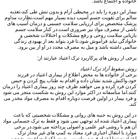
خانواده و اجتماع باشد.
بیمار این دوره را باید در محیطی آرام و بدون تنش طی کند،تغذیه
سالم برای تقویت جسم آسیب دیده بسیار مهم است،نظارت مداوم
پزشک متخصص برای ارزیابی سلامت جسمی و درمان آسیب های
ناشی از مصرف مواد نیز ضروری است.در کنار سلامت جسم
بازیابی سلامت روحی و رفع مشکلات و اختلالات شخصی و
خانوادگی نباید فراموش شود،تا فرد بتواند بعد از بهبودی زندگی
سالمی داشته باشد و میل به مصرف مجدد در او از بین برود.
برخی از روش های پرکاربرد ترک اعتیاد عبارتند از:
روش سقوط آزاد ترک اعتیاد
برخی از خانواده ها به محض اطلاع از بیماری اعتیاد در فرزند
خود،واکنش شدید نشان داده و اقدام به طناب پیچ کردن و حبس
کردن فرد کرده و می خواهند ظرف چند روز بیماری اعتیاد را درمان
کنند.اما متأسفانه در اکثر موارد این روش به شکست منجر می شود
و فرد بیمار در اولین فرصت دوباره اقدام به مصرف مواد مخدر می
کند.
در این روش به جنبه های روانی و مشکلات شخصیتی که باعث
بیماری اعتیاد شده اند توجهی نمی شود و فقط به ترک جسمانی مواد
آن هم با روشی غیر علمی و اصولی پرداخته می شود.در برخی
موارد با انتقال اجباری فرد معتاد به کمپ های غیر مجاز ترک
اعتیاد،نه تنها اعتیاد فرد درمان نمی شود،بلکه اوضاع بدتر شده و