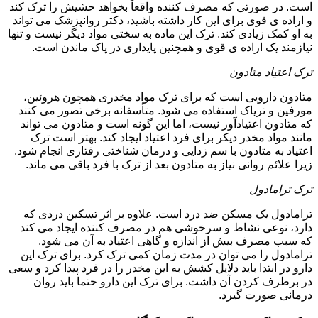
است. در صورتی که مصرف کننده واقعاً بخواهد حشیش را ترک کند
و اراده ی قوی برای این کار داشته باشید، دکتر روانپزشک می تواند
به او کمک زیادی کند. ترک این ماده به سختی مواد دیگر نیست و تنها
نیازمند یک اراده ی قوی و همچنین پایداری در پاک ماندن است.
ترک اعتیاد متادون
متادون دارویی است که برای ترک مواد مخدری همچون هروئین،
مورفین و تریاک استفاده می شود. متأسفانه برخی تصور می کنند
که متادون اعتیادآور نیست، اما این گونه است و متادون می تواند
مانند مواد مخدر دیکر برای فرد اعتیاد ایجاد کند. بهتر است ترک
اعتیاد به متادون با سم زدایی و درمان شناختی رفتاری انجام شود.
زیرا علائم روانی نیاز به متادون بعد از ترک با فرد باقی می ماند.
ترک ترامادول
ترامادول یک مسکن ضد درد است. علاوه بر اثر تسکین دردی که
دارد، نوعی نشاط و سرخوشی هم در مصرف کننده ایجاد می کند
که سبب مصرف بیش از اندازه و گاهی اعتیاد به آن می شود.
ترامادول را می توان در مدت زمان کمی ترک کرد. برای ترک این
دارو در ابتدا باید دلایل کشش به این مخدر را در فرد پیدا کرد و سعی
در برطرف کردن آن داشت. برای ترک این دارو حتما باید روان
درمانی صورت گیرد.