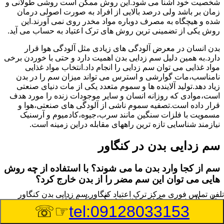
شخصیت خود آشنا می شود.این روش ممکن است روشی طولانی و
زمان بر باشد ولی درصد بالایی از افراد به صورت اصولی درمان
شده و هیچگاه به مصرف دوباره مواد مخدر روی نمی آورند.این
روش یکی از تضمینی ترین روش های ترک اعتیاد به حساب می آید.
بدن انسان در معرض آلودگی های زیادی مثل آلودگی هوا قرار
دارد.به همین دلیل سم زدایی بدن اهمیت دارد و حتی با خوردن برخی
مواد غذایی می توان سم زدایی را انجام داد.انتخاب مواد غذایی
نامناسب،مات گوارشی و استرس می تواند میزان سم را در بدن
زیاد دهد.تولید آلاینده ها و سموم متعدد یکی از مات دنیای صنعتی
است،موادی که روزانه انسان و سایر موجودات زنده را مورد هدف
قرار داده است.تصفیه سموم ناشی از آلودگی های صنعتی،هوا و
مسمویت با فلزات سنگین مانند سرب،جیوه،کادمیوم و آرسنیک
نیازمند شناسایی تازه ترین راههای مقابله دراین زمینه است.
سم زدایی بدن در کنگاور
سم از کجا وارد بدن ما می شوند؟ با استفاده از چه روش
هایی می توان این سم مضر را از بدن خارج کرد؟
تلفن تماس فوری
مرکز ترک اعتیاد کنگاور,سم زدایی بدن کنگاور
بطور کلی سم موجود در بدن به دو گروه عمده تقسیم می
☞☏
tel:09128033153
شوند.بخش بزرگی از این سموم مثل مواد به جا مانده از سموم
گیاهی و آفت کش ها،فلزات سنگین ناشی از آلودگی هوا،انواع