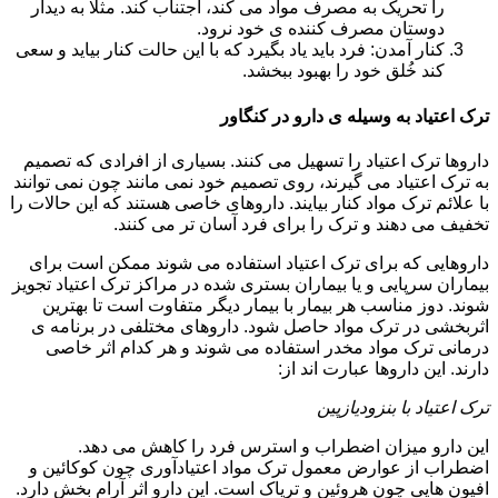
را تحریک به مصرف مواد می کند، اجتناب کند. مثلا به دیدار
دوستان مصرف کننده ی خود نرود.
کنار آمدن: فرد باید یاد بگیرد که با این حالت کنار بیاید و سعی
کند خُلق خود را بهبود ببخشد.
ترک اعتیاد به وسیله ی دارو در کنگاور
داروها ترک اعتیاد را تسهیل می کنند. بسیاری از افرادی که تصمیم
به ترک اعتیاد می گیرند، روی تصمیم خود نمی مانند چون نمی توانند
با علائم ترک مواد کنار بیایند. داروهای خاصی هستند که این حالات را
تخفیف می دهند و ترک را برای فرد آسان تر می کنند.
داروهایی که برای ترک اعتیاد استفاده می شوند ممکن است برای
بیماران سرپایی و یا بیماران بستری شده در مراکز ترک اعتیاد تجویز
شوند. دوز مناسب هر بیمار با بیمار دیگر متفاوت است تا بهترین
اثربخشی در ترک مواد حاصل شود. داروهای مختلفی در برنامه ی
درمانی ترک مواد مخدر استفاده می شوند و هر کدام اثر خاصی
دارند. این داروها عبارت اند از:
ترک اعتیاد با بنزودیازپین
این دارو میزان اضطراب و استرس فرد را کاهش می دهد.
اضطراب از عوارض معمول ترک مواد اعتیادآوری چون کوکائین و
افیون هایی چون هروئین و تریاک است. این دارو اثر آرام بخش دارد.