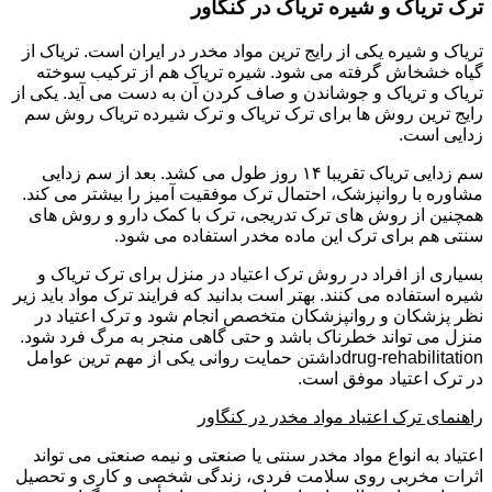
ترک تریاک و شیره تریاک در کنگاور
تریاک و شیره یکی از رایج ترین مواد مخدر در ایران است. تریاک از
گیاه خشخاش گرفته می شود. شیره تریاک هم از ترکیب سوخته
تریاک و تریاک و جوشاندن و صاف کردن آن به دست می آید. یکی از
رایج ترین روش ها برای ترک تریاک و ترک شیرده تریاک روش سم
زدایی است.
سم زدایی تریاک تقریبا ۱۴ روز طول می کشد. بعد از سم زدایی
مشاوره با روانپزشک، احتمال ترک موفقیت آمیز را بیشتر می کند.
همچنین از روش های ترک تدریجی، ترک با کمک دارو و روش های
سنتی هم برای ترک این ماده مخدر استفاده می شود.
بسیاری از افراد در روش ترک اعتیاد در منزل برای ترک تریاک و
شیره استفاده می کنند. بهتر است بدانید که فرایند ترک مواد باید زیر
نظر پزشکان و روانپزشکان متخصص انجام شود و ترک اعتیاد در
منزل می تواند خطرناک باشد و حتی گاهی منجر به مرگ فرد شود.
drug-rehabilitationداشتن حمایت روانی یکی از مهم ترین عوامل
در ترک اعتیاد موفق است.
راهنمای ترک اعتیاد مواد مخدر در کنگاور
اعتیاد به انواع مواد مخدر سنتی یا صنعتی و نیمه صنعتی می تواند
اثرات مخربی روی سلامت فردی، زندگی شخصی و کاری و تحصیل