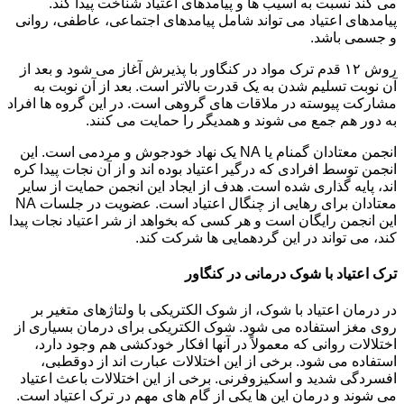
می کند نسبت به آسیب ها و پیامدهای اعتیاد شناخت پیدا کند.
پیامدهای اعتیاد می تواند شامل پیامدهای اجتماعی، عاطفی، روانی
و جسمی باشد.
روش ۱۲ قدم ترک مواد در کنگاور با پذیرش آغاز می شود و بعد از
آن نوبت تسلیم شدن به یک قدرت بالاتر است. بعد از آن نوبت به
مشارکت پیوسته در ملاقات های گروهی است. در این گروه ها افراد
به دور هم جمع می شوند و همدیگر را حمایت می کنند.
انجمن معتادان گمنام یا NA یک نهاد خودجوش و مردمی است. این
انجمن توسط افرادی که درگیر اعتیاد بوده اند و از آن نجات پیدا کره
اند، پایه گذاری شده است. هدف از ایجاد این انجمن حمایت از سایر
معتادان برای رهایی از چنگال اعتیاد است. عضویت در جلسات NA
این انجمن رایگان است و هر کسی که بخواهد از شر اعتیاد نجات پیدا
کند، می تواند در این گردهمایی ها شرکت کند.
ترک اعتیاد با شوک درمانی در کنگاور
در درمان اعتیاد با شوک، از شوک الکتریکی با ولتاژهای متغیر بر
روی مغز استفاده می شود. شوک الکتریکی برای درمان بسیاری از
اختلالات روانی که معمولاً در آنها افکار خودکشی هم وجود دارد،
استفاده می شود. برخی از این اختلالات عبارت اند از دوقطبی،
افسردگی شدید و اسکیزوفرنی. برخی از این اختلالات باعث اعتیاد
می شوند و درمان این ها یکی از گام های مهم در ترک اعتیاد است.