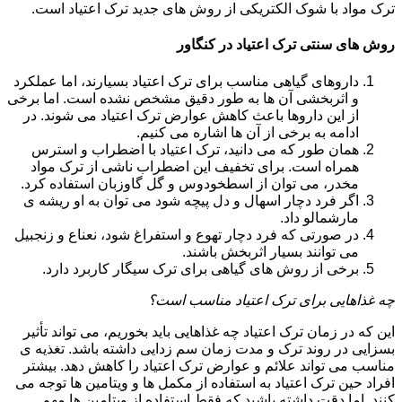
ترک مواد با شوک الکتریکی از روش های جدید ترک اعتیاد است.
روش های سنتی ترک اعتیاد در کنگاور
داروهای گیاهی مناسب برای ترک اعتیاد بسیارند، اما عملکرد
و اثربخشی آن ها به طور دقیق مشخص نشده است. اما برخی
از این داروها باعث کاهش عوارض ترک اعتیاد می شوند. در
ادامه به برخی از آن ها اشاره می کنیم.
همان طور که می دانید، ترک اعتیاد با اضطراب و استرس
همراه است. برای تخفیف این اضطراب ناشی از ترک مواد
مخدر، می توان از اسطخودوس و گل گاوزبان استفاده کرد.
اگر فرد دچار اسهال و دل پیچه شود می توان به او ریشه ی
مارشمالو داد.
در صورتی که فرد دچار تهوع و استفراغ شود، نعناع و زنجبیل
می توانند بسیار اثربخش باشند.
برخی از روش های گیاهی برای ترک سیگار کاربرد دارد.
چه غذاهایی برای ترک اعتیاد مناسب است؟
این که در زمان ترک اعتیاد چه غذاهایی باید بخوریم، می تواند تأثیر
بسزایی در روند ترک و مدت زمان سم زدایی داشته باشد. تغذیه ی
مناسب می تواند علائم و عوارض ترک اعتیاد را کاهش دهد. بیشتر
افراد حین ترک اعتیاد به استفاده از مکمل ها و ویتامین ها توجه می
کنند. اما دقت داشته باشید که فقط استفاده از ویتامین ها مهم