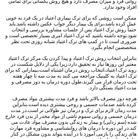
روانی فرد و میزان مصرف دارد و هیچ روش یکسانی برای تمامی
افراد وجود ندارد.
ممکن است روشی که برای ترک بیماری اعتیاد در یک فرد به خوبی
عمل کرده باشد،برای یک بیمار دیگر جواب عکس داشته باشد.باید
حتماً روش ترک اعتیاد پس از جلسات مشاوره بررسی و انتخاب
شود.توجه داشته باشید که ترک اعتیاد امری بسیار تخصصی است و
ضروری است تا در کمپ های ترک اعتیاد شبانه روزی تحت نظر
متخصصین انجام بگیرد.
بنابراین انتخاب روش ترک اعتیاد و پیدا کردن یک مرکز ترک اعتیاد
معتبر این روزها نیاز به تحقیق دارد،زیرا یکی از دلایل شکست در
روند ترک اعتیاد،انتخاب روش درمان اشتباه است،بیمارانی که برای
ترک اعتیاد به کلینیک مراجعه می کنند به مدت سه تا چهار هفته
تحت درمان قرار می گیرند،طول دوره درمان به دوز مصرفی و
مدت اعتیاد بستگی دارد.
هرچه دوز مصرف بالاتر باشد و فرد مدت بیشتری مواد مصرف
کرده باشد صدمات جسمی و روحی بیشتری دیده است،بنابراین
مدت زمان لازم برای ترک و درمان نیز طولانی تر است.در مدت
درمان جسمی و روانی سموم ناشی از مواد مخدر از بدن فرد خارج
شده (سم زدایی) و بیمار به زندگی بدون مصرف مواد عادت می
کند.در این دوره با درمان های روانشناسی و مشاوره فرد مهارت
های زندگی را بازمی آموزد تا در آینده بتواند بدون مشکل در کنار