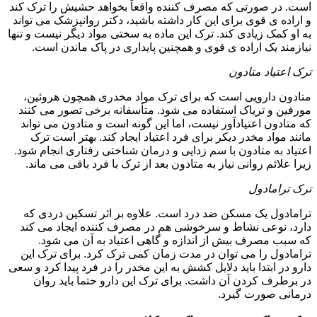
است. در صورتی که مصرف کننده واقعاً بخواهد حشیش را ترک کند
و اراده ی قوی برای این کار داشته باشید، دکتر روانپزشک می تواند
به او کمک زیادی کند. ترک این ماده به سختی مواد دیگر نیست و تنها
نیازمند یک اراده ی قوی و همچنین پایداری در پاک ماندن است.
ترک اعتیاد متادون
متادون دارویی است که برای ترک مواد مخدری همچون هروئین،
مورفین و تریاک استفاده می شود. متأسفانه برخی تصور می کنند
که متادون اعتیادآور نیست، اما این گونه است و متادون می تواند
مانند مواد مخدر دیکر برای فرد اعتیاد ایجاد کند. بهتر است ترک
اعتیاد به متادون با سم زدایی و درمان شناختی رفتاری انجام شود.
زیرا علائم روانی نیاز به متادون بعد از ترک با فرد باقی می ماند.
ترک ترامادول
ترامادول یک مسکن ضد درد است. علاوه بر اثر تسکین دردی که
دارد، نوعی نشاط و سرخوشی هم در مصرف کننده ایجاد می کند
که سبب مصرف بیش از اندازه و گاهی اعتیاد به آن می شود.
ترامادول را می توان در مدت زمان کمی ترک کرد. برای ترک این
دارو در ابتدا باید دلایل کشش به این مخدر را در فرد پیدا کرد و سعی
در برطرف کردن آن داشت. برای ترک این دارو حتما باید روان
درمانی صورت گیرد.