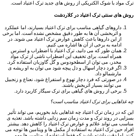
ترک مواد با شوک الکتریکی از روش های جدید ترک اعتیاد است.
روش های سنتی ترک اعتیاد در کلاردشت
داروهای گیاهی مناسب برای ترک اعتیاد بسیارند، اما عملکرد
و اثربخشی آن ها به طور دقیق مشخص نشده است. اما برخی
از این داروها باعث کاهش عوارض ترک اعتیاد می شوند. در
ادامه به برخی از آن ها اشاره می کنیم.
همان طور که می دانید، ترک اعتیاد با اضطراب و استرس
همراه است. برای تخفیف این اضطراب ناشی از ترک مواد
مخدر، می توان از اسطخودوس و گل گاوزبان استفاده کرد.
اگر فرد دچار اسهال و دل پیچه شود می توان به او ریشه ی
مارشمالو داد.
در صورتی که فرد دچار تهوع و استفراغ شود، نعناع و زنجبیل
می توانند بسیار اثربخش باشند.
برخی از روش های گیاهی برای ترک سیگار کاربرد دارد.
چه غذاهایی برای ترک اعتیاد مناسب است؟
این که در زمان ترک اعتیاد چه غذاهایی باید بخوریم، می تواند تأثیر
بسزایی در روند ترک و مدت زمان سم زدایی داشته باشد. تغذیه ی
مناسب می تواند علائم و عوارض ترک اعتیاد را کاهش دهد. بیشتر
افراد حین ترک اعتیاد به استفاده از مکمل ها و ویتامین ها توجه می
کنند. اما دقت داشته باشید که فقط استفاده از ویتامین ها مهم