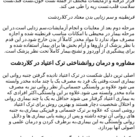
قرار گرفته و آزمایشات مختلف از جمله تست خون،تست قند،تست
سلامت قلب،تست ریه را طی می کند.
قرنطینه و سم زدایی بدن معتاد در کلاردشت
مرحله دوم بعد از معاینات و انجام آزمایشات،سم زدایی است.در این
مرحله بیمار در محیطی با امکانات مناسب قرنطینه شده و اجازه
مصرف مواد ندارد تا مواد مخدر کاملاً از بدن خارج شود.در این قدم
با نظر پزشک از داروها و آرام بخش ها برای بیمار استفاده شده و
برای پیشگیری از اُوردوز و تشنج،بیمار کاملاً تحت نظر پزشک است.
مشاوره و درمان روانشناختی ترک اعتیاد در کلاردشت
اصلی ترین دلیل شکست در ترک اعتیاد نادیده گرفتن جنبه روانی این
بیماری است،وقتی یک فرد به مصرف یک یا چند ماده مخدر وابسته
می شود علاوه بر وابستگی جسمانی،از نظر روانی نیز به مصرف
ماده مخدر وابسته می شود.علاوه بر این وابستگی،اکثر افرادی که
به بیماری اعتیاد گرفتار می شوند حداقل به یک یا چند بیماری روانی
و اختلال شخصیت دچار هستند و بهترین روش برای ترک اعتیاد
روشی است که علاوه بر ترک جسمانی و فیزیکی بیماری،به جنبه
های روانی آن توجه داشته و پس از ریشه یابی بیماری ها و دلایل
روانی وابستگی به این بیماری،به برطرف کردن و درمان علمی و
اصولی آنها بپردازد.