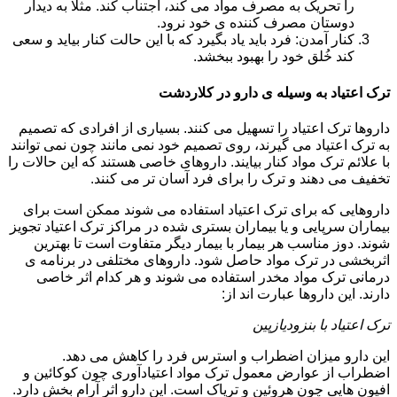
را تحریک به مصرف مواد می کند، اجتناب کند. مثلا به دیدار
دوستان مصرف کننده ی خود نرود.
کنار آمدن: فرد باید یاد بگیرد که با این حالت کنار بیاید و سعی
کند خُلق خود را بهبود ببخشد.
ترک اعتیاد به وسیله ی دارو در کلاردشت
داروها ترک اعتیاد را تسهیل می کنند. بسیاری از افرادی که تصمیم
به ترک اعتیاد می گیرند، روی تصمیم خود نمی مانند چون نمی توانند
با علائم ترک مواد کنار بیایند. داروهای خاصی هستند که این حالات را
تخفیف می دهند و ترک را برای فرد آسان تر می کنند.
داروهایی که برای ترک اعتیاد استفاده می شوند ممکن است برای
بیماران سرپایی و یا بیماران بستری شده در مراکز ترک اعتیاد تجویز
شوند. دوز مناسب هر بیمار با بیمار دیگر متفاوت است تا بهترین
اثربخشی در ترک مواد حاصل شود. داروهای مختلفی در برنامه ی
درمانی ترک مواد مخدر استفاده می شوند و هر کدام اثر خاصی
دارند. این داروها عبارت اند از:
ترک اعتیاد با بنزودیازپین
این دارو میزان اضطراب و استرس فرد را کاهش می دهد.
اضطراب از عوارض معمول ترک مواد اعتیادآوری چون کوکائین و
افیون هایی چون هروئین و تریاک است. این دارو اثر آرام بخش دارد.