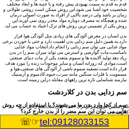
قدم به قدم به سمت بهبودی پیش رفته و با جنبه ها و ابعاد مختلف
شخصیت خود آشنا می شود.این روش ممکن است روشی طولانی و
زمان بر باشد ولی درصد بالایی از افراد به صورت اصولی درمان
شده و هیچگاه به مصرف دوباره مواد مخدر روی نمی آورند.این
روش یکی از تضمینی ترین روش های ترک اعتیاد به حساب می آید.
بدن انسان در معرض آلودگی های زیادی مثل آلودگی هوا قرار
دارد.به همین دلیل سم زدایی بدن اهمیت دارد و حتی با خوردن برخی
مواد غذایی می توان سم زدایی را انجام داد.انتخاب مواد غذایی
نامناسب،مات گوارشی و استرس می تواند میزان سم را در بدن
زیاد دهد.تولید آلاینده ها و سموم متعدد یکی از مات دنیای صنعتی
است،موادی که روزانه انسان و سایر موجودات زنده را مورد هدف
قرار داده است.تصفیه سموم ناشی از آلودگی های صنعتی،هوا و
مسمویت با فلزات سنگین مانند سرب،جیوه،کادمیوم و آرسنیک
نیازمند شناسایی تازه ترین راههای مقابله دراین زمینه است.
سم زدایی بدن در کلاردشت
سم از کجا وارد بدن ما می شوند؟ با استفاده از چه روش
تلفن تماس فوری
مرکز ترک اعتیاد کلاردشت,سم زدایی بدن
هایی می توان این سم مضر را از بدن خارج کرد؟
کلاردشت
☞☏
tel:09128033153
بطور کلی سم موجود در بدن به دو گروه عمده تقسیم می
شوند.بخش بزرگی از این سموم مثل مواد به جا مانده از سموم