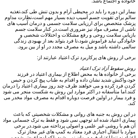
خانواده و اجتماع باشد.
بیمار این دوره را باید در محیطی آرام و بدون تنش طی کند،تغذیه
سالم برای تقویت جسم آسیب دیده بسیار مهم است،نظارت مداوم
پزشک متخصص برای ارزیابی سلامت جسمی و درمان آسیب های
ناشی از مصرف مواد نیز ضروری است.در کنار سلامت جسم
بازیابی سلامت روحی و رفع مشکلات و اختلالات شخصی و
خانوادگی نباید فراموش شود،تا فرد بتواند بعد از بهبودی زندگی
سالمی داشته باشد و میل به مصرف مجدد در او از بین برود.
برخی از روش های پرکاربرد ترک اعتیاد عبارتند از:
روش سقوط آزاد ترک اعتیاد
برخی از خانواده ها به محض اطلاع از بیماری اعتیاد در فرزند
خود،واکنش شدید نشان داده و اقدام به طناب پیچ کردن و حبس
کردن فرد کرده و می خواهند ظرف چند روز بیماری اعتیاد را درمان
کنند.اما متأسفانه در اکثر موارد این روش به شکست منجر می شود
و فرد بیمار در اولین فرصت دوباره اقدام به مصرف مواد مخدر می
کند.
در این روش به جنبه های روانی و مشکلات شخصیتی که باعث
بیماری اعتیاد شده اند توجهی نمی شود و فقط به ترک جسمانی مواد
آن هم با روشی غیر علمی و اصولی پرداخته می شود.در برخی
موارد با انتقال اجباری فرد معتاد به کمپ های غیر مجاز ترک
اعتیاد،نه تنها اعتیاد فرد درمان نمی شود،بلکه اوضاع بدتر شده و