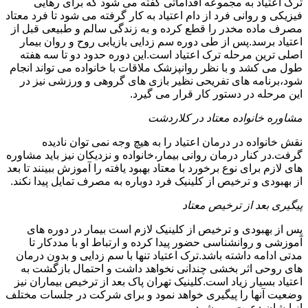
ترک اعتیاد به مجموعه اقداماتی گفته می شود که برای رهایی
فیزیکی و روانی فرد از دام اعتیاد به کار گرفته می شود تا فرد معتاد
مصرف ماده مخدر را قطع کرده و به زندگی سالم و طبیعی قبل از
اعتیاد برسد.پس از طی دوره سم زدایی بازیابی روح و روان بیمار
اصلی ترین مرحله ترک اعتیاد است.این دوره حدود دو تا سه هفته
طول می کشد و با نظر روانپزشک ملاقات با خانواده می تواند انجام
شود،برنامه های تفریحی نظیر بازی های گروهی و ورزشی نیز در
این مرحله در دستور کار قرار می گیرد.
مشاوره خانواده معتاد در کلاردشت
نقش خانواده در درمان اعتیاد را به هیچ وجه نمی توان نادیده
گرفت.در کنار درمان روانی بیمار،خانواده و نزدیکان نیز باید مشاوره
های لازم برای نوع برخورد با معتاد بهبود یافته را آموزش ببینند تا بعد
از بهبودی و ترخیص از کلینیک فرد دوباره به مصرف تمایل پیدا نکند.
پیگیری بعد از ترخیص معتاد
پس از بهبودی و ترخیص از کلینیک لازم است بیمار در دوره های
آموزشی و روانشناسی حضور پیدا کرده و ارتباط او با مددکار تا
مدتی ادامه داشته باشد.ترک اعتیاد تنها با سم زدایی و بدون درمان
های روحی اثر بخشی چندانی نخواهد داشت و احتمال بازگشت به
اعتیاد بسیار زیاد است.کلینیک تهران پاک بعد از ترخیص بیماران نیز
وضعیت آنها را پیگیری خواهد نمود و برای شرکت در جلسات مختلف
از ایشان دعوت می شود.