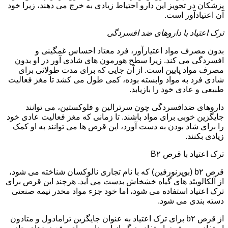
پزشکان در تجویز این دارو احتیاط زیادی به خرج می دهند، زیرا خود
آن اعتیادآور است.
ترک اعتیاد با داروهای ضد افسردگی
بدون مصرف مواد اعتیارآور، فرد معتاد احساس غمگینی و
افسردگی می کند. زیرا سطح هورمون های شادی آور در او بدون
مصرف مواد پایین است. از آن جایی که برای مدت طولانی برای
شادی فرد به مواد وابسته بوده، کمی طول می کشد تا مغز فعالیت
طبیعی و عادی خود را بازیابد.
داروهای ضدافسردگی چون سرترالین و فلوکستین، می توانند
جایگزین خوبی برای مواد باشند. تا زمانی که مغز فعالیت عادی خود
را برای شاد بودن به دست آورد، این قرص ها می توانند به او کمک
زیادی بکنند.
ترک اعتیاد با قرص B۲
قرص b۲ (بوپرنورفین) که با نام تجاری نالوکسان شناخته می شود،
از آلکالویئد های گیاه خشخاش بدست می آید. هرچند این قرص برای
ترک اعتیاد استفاده می شود، اما خود جزء مواد مخدر نیمه صنعتی
دسته بندی می شود.
از قرص b۲ برای ترک اعتیاد به عنوان جایگزین ترامادول و متادون