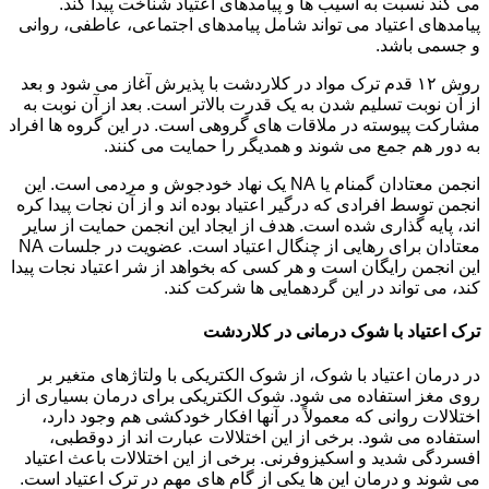
می کند نسبت به آسیب ها و پیامدهای اعتیاد شناخت پیدا کند.
پیامدهای اعتیاد می تواند شامل پیامدهای اجتماعی، عاطفی، روانی
و جسمی باشد.
روش ۱۲ قدم ترک مواد در کلاردشت با پذیرش آغاز می شود و بعد
از آن نوبت تسلیم شدن به یک قدرت بالاتر است. بعد از آن نوبت به
مشارکت پیوسته در ملاقات های گروهی است. در این گروه ها افراد
به دور هم جمع می شوند و همدیگر را حمایت می کنند.
انجمن معتادان گمنام یا NA یک نهاد خودجوش و مردمی است. این
انجمن توسط افرادی که درگیر اعتیاد بوده اند و از آن نجات پیدا کره
اند، پایه گذاری شده است. هدف از ایجاد این انجمن حمایت از سایر
معتادان برای رهایی از چنگال اعتیاد است. عضویت در جلسات NA
این انجمن رایگان است و هر کسی که بخواهد از شر اعتیاد نجات پیدا
کند، می تواند در این گردهمایی ها شرکت کند.
ترک اعتیاد با شوک درمانی در کلاردشت
در درمان اعتیاد با شوک، از شوک الکتریکی با ولتاژهای متغیر بر
روی مغز استفاده می شود. شوک الکتریکی برای درمان بسیاری از
اختلالات روانی که معمولاً در آنها افکار خودکشی هم وجود دارد،
استفاده می شود. برخی از این اختلالات عبارت اند از دوقطبی،
افسردگی شدید و اسکیزوفرنی. برخی از این اختلالات باعث اعتیاد
می شوند و درمان این ها یکی از گام های مهم در ترک اعتیاد است.