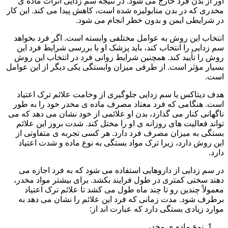
آور از بدن فرد خارج می شود. در نتیجه سم زدایی اثرات ماده ی
مخدری که در بدن متابولیزه شده است، کاهش پیدا می کند. این کار
در شرایطی ایمن و بدون خطر انجام می شود.
انتخاب این روش به عوامل مختلفی وابسته است. اگر فرد بخواهد
سم زدایی را انتخاب کند، باید پزشک او با بررسی شرایط فرد این
روش را تأیید کند. همچنین شرایط روانی فرد در انتخاب این روش
بسیار مؤثر است. از طرفی میزان وابستگی یکی دیگر از این عوامل
است.
هدف دیتاکس یا سم زدایی جلوگیری از وخامت علائم ترک اعتیاد
است. هنگامی که فرد معتاد مصرف ماده ی مخدر خود را به طور
ناگهانی کنار می گذارد، بدن او علائمی از خود نشان می دهد که می
تواند فعالیت های روزانه ی او را مختل کند. شدت بروز این علائم
بستگی به میزان مصرف فرد دارد. هر کسی تجربه ی متفاوتی از
این روش دارد، زیرا ترک مواد بستگی به نوع ماده و شدت اعتیاد
دارد.
در سم زدایی از داروهایی استفاده می شود که به فرد اجازه می
دهند سختی کمتری در طول فرایند بکشد. برای بیشتر مواد مخدر،
معمولاً چندین رو تا چند ماه طول می کشد تا علائم ترک اعتیاد
برطرف شود. مدت زمانی که فرد این علائم را نشان می دهد به
موارد زیادی بستگی دارد که عبارت اند از:
نوع ماده ی مخدر