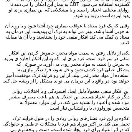
گسترده استفاده می شود. CBT به بیمار این امکان را می دهد تا
زوایای مختلف اعتیاد را ببیند و با مشکلاتی که این بیماری برای او
پدید آورده است روبه رو شود.
وقتی که یک فرد معتاد با عواقب بیماری خود آشنا شود و با روند آن
به خوبی آشنا باشد، بهتر می تواند به ترک آن بیندیشد. این درمان به
معتادان کمک می کند افکار منفی خود را بشناسند و با آن ها مقابله
کنند.
یکی از دلایل رفتن به سمت مواد مخدر، خاموش کردن این افکار
منفی در سر فرد است. فرد برای این که به این افکار اجازه ی ورود
به سرش را ندهد، به مواد مخدر روی می آورد. در صورتی که
مشکل اصلی فرد کشف شود و حل شود، فرد دیگر نیازی به
استفاده از مواد مخدر نمی بیند، از این رو فرایند ترک موفقیت آمیز
خواهد بود. در واقع با این درمان می تواند مشکل را از ریشه حل کند.
این افکار منفی معمولاً دلیل ایجاد افسردگی و یا اختلالات روانی
دیگر در کنار اعتیاد هستند. این اختلال ها هم باعث مصرف بیشتر
مواد شده و اعتیاد را تشدید می کند. در این موارد معمولا به
متخصص نورولوژی یا روانشناس نیاز است.
علاوه بر این فرد فشارهای روانی زیادی را در طول فرایند ترک
تحمل می کند. در اکثر موراد هم فرد با مشکلات عاطفی و خانوادگی
که در اثر اعتیاد برای فرد ایجاد شده است، دست و پنجه نرم می