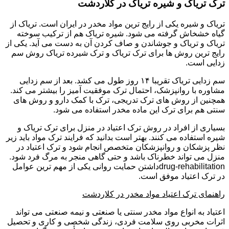
ترک تریاک و شیره تریاک در کلاردشت
تریاک و شیره یکی از رایج ترین مواد مخدر در ایران است. تریاک از
گیاه خشخاش گرفته می شود. شیره تریاک هم از ترکیب سوخته
تریاک و تریاک و جوشاندن و صاف کردن آن به دست می آید. یکی از
رایج ترین روش ها برای ترک تریاک و ترک شیرده تریاک روش سم
زدایی است.
سم زدایی تریاک تقریبا ۱۴ روز طول می کشد. بعد از سم زدایی
مشاوره با روانپزشک، احتمال ترک موفقیت آمیز را بیشتر می کند.
همچنین از روش های ترک تدریجی، ترک با کمک دارو و روش های
سنتی هم برای ترک این ماده مخدر استفاده می شود.
بسیاری از افراد در روش ترک اعتیاد در منزل برای ترک تریاک و
شیره استفاده می کنند. بهتر است بدانید که فرایند ترک مواد باید زیر
نظر پزشکان و روانپزشکان متخصص انجام شود و ترک اعتیاد در
منزل می تواند خطرناک باشد و حتی گاهی منجر به مرگ فرد شود.
drug-rehabilitationداشتن حمایت روانی یکی از مهم ترین عوامل
در ترک اعتیاد موفق است.
راهنمای ترک اعتیاد مواد مخدر در کلاردشت
اعتیاد به انواع مواد مخدر سنتی یا صنعتی و نیمه صنعتی می تواند
اثرات مخربی روی سلامت فردی، زندگی شخصی و کاری و تحصیل