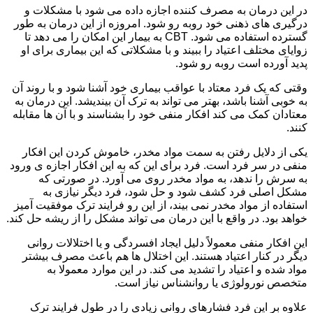
در این درمان به مصرف کننده اجازه داده می شود با مشکلات و
درگیری های ذهنی خود روبه رو شود. امروزه از این درمان به طور
گسترده استفاده می شود. CBT به بیمار این امکان را می دهد تا
زوایای مختلف اعتیاد را ببیند و با مشکلاتی که این بیماری برای او
پدید آورده است روبه رو شود.
وقتی که یک فرد معتاد با عواقب بیماری خود آشنا شود و با روند آن
به خوبی آشنا باشد، بهتر می تواند به ترک آن بیندیشد. این درمان به
معتادان کمک می کند افکار منفی خود را بشناسند و با آن ها مقابله
کنند.
یکی از دلایل رفتن به سمت مواد مخدر، خاموش کردن این افکار
منفی در سر فرد است. فرد برای این که به این افکار اجازه ی ورود
به سرش را ندهد، به مواد مخدر روی می آورد. در صورتی که
مشکل اصلی فرد کشف شود و حل شود، فرد دیگر نیازی به
استفاده از مواد مخدر نمی بیند، از این رو فرایند ترک موفقیت آمیز
خواهد بود. در واقع با این درمان می تواند مشکل را از ریشه حل کند.
این افکار منفی معمولاً دلیل ایجاد افسردگی و یا اختلالات روانی
دیگر در کنار اعتیاد هستند. این اختلال ها هم باعث مصرف بیشتر
مواد شده و اعتیاد را تشدید می کند. در این موارد معمولا به
متخصص نورولوژی یا روانشناس نیاز است.
علاوه بر این فرد فشارهای روانی زیادی را در طول فرایند ترک