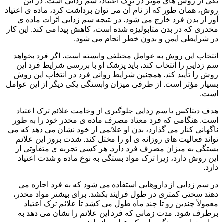
یکی از روش های موثر در ترک اعتیاد، سم زدایی است. در این
روش، همان طور که از نام آن می توان برداشت کرد، ماده ی اعتیاد
آور از بدن فرد خارج می شود. در نتیجه سم زدایی اثرات ماده ی
مخدری که در بدن متابولیزه شده است، کاهش پیدا می کند. این کار
در شرایطی ایمن و بدون خطر انجام می شود.
انتخاب این روش به عوامل مختلفی وابسته است. اگر فرد بخواهد
سم زدایی را انتخاب کند، باید پزشک او با بررسی شرایط فرد این
روش را تأیید کند. همچنین شرایط روانی فرد در انتخاب این روش
بسیار مؤثر است. از طرفی میزان وابستگی یکی دیگر از این عوامل
است.
هدف دیتاکس یا سم زدایی جلوگیری از وخامت علائم ترک اعتیاد
است. هنگامی که فرد معتاد مصرف ماده ی مخدر خود را به طور
ناگهانی کنار می گذارد، بدن او علائمی از خود نشان می دهد که می
تواند فعالیت های روزانه ی او را مختل کند. شدت بروز این علائم
بستگی به میزان مصرف فرد دارد. هر کسی تجربه ی متفاوتی از
این روش دارد، زیرا ترک مواد بستگی به نوع ماده و شدت اعتیاد
دارد.
در سم زدایی از داروهایی استفاده می شود که به فرد اجازه می
دهند سختی کمتری در طول فرایند بکشد. برای بیشتر مواد مخدر،
معمولاً چندین رو تا چند ماه طول می کشد تا علائم ترک اعتیاد
برطرف شود. مدت زمانی که فرد این علائم را نشان می دهد به