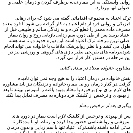
روانی وابستگی به این بیماری،به برطرف کردن و درمان علمی و
اصولی آنها بپردازد.
ترک اعتیاد به مجموعه اقداماتی گفته می شود که برای رهایی
فیزیکی و روانی فرد از دام اعتیاد به کار گرفته می شود تا فرد معتاد
مصرف ماده مخدر را قطع کرده و به زندگی سالم و طبیعی قبل از
اعتیاد برسد.پس از طی دوره سم زدایی بازیابی روح و روان بیمار
اصلی ترین مرحله ترک اعتیاد است.این دوره حدود دو تا سه هفته
طول می کشد و با نظر روانپزشک ملاقات با خانواده می تواند انجام
شود،برنامه های تفریحی نظیر بازی های گروهی و ورزشی نیز در
این مرحله در دستور کار قرار می گیرد.
مشاوره خانواده معتاد در میدان کتابی
نقش خانواده در درمان اعتیاد را به هیچ وجه نمی توان نادیده
گرفت.در کنار درمان روانی بیمار،خانواده و نزدیکان نیز باید مشاوره
های لازم برای نوع برخورد با معتاد بهبود یافته را آموزش ببینند تا بعد
از بهبودی و ترخیص از کلینیک فرد دوباره به مصرف تمایل پیدا نکند.
پیگیری بعد از ترخیص معتاد
پس از بهبودی و ترخیص از کلینیک لازم است بیمار در دوره های
آموزشی و روانشناسی حضور پیدا کرده و ارتباط او با مددکار تا
مدتی ادامه داشته باشد.ترک اعتیاد تنها با سم زدایی و بدون درمان
های روحی اثر بخشی چندانی نخواهد داشت و احتمال بازگشت به