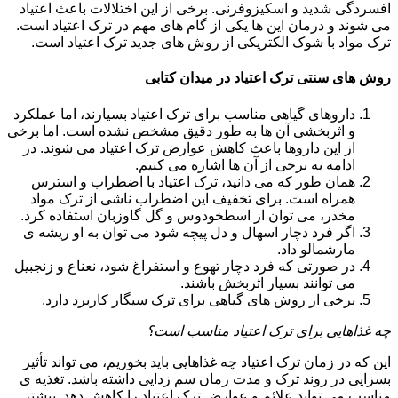
افسردگی شدید و اسکیزوفرنی. برخی از این اختلالات باعث اعتیاد
می شوند و درمان این ها یکی از گام های مهم در ترک اعتیاد است.
ترک مواد با شوک الکتریکی از روش های جدید ترک اعتیاد است.
روش های سنتی ترک اعتیاد در میدان کتابی
داروهای گیاهی مناسب برای ترک اعتیاد بسیارند، اما عملکرد
و اثربخشی آن ها به طور دقیق مشخص نشده است. اما برخی
از این داروها باعث کاهش عوارض ترک اعتیاد می شوند. در
ادامه به برخی از آن ها اشاره می کنیم.
همان طور که می دانید، ترک اعتیاد با اضطراب و استرس
همراه است. برای تخفیف این اضطراب ناشی از ترک مواد
مخدر، می توان از اسطخودوس و گل گاوزبان استفاده کرد.
اگر فرد دچار اسهال و دل پیچه شود می توان به او ریشه ی
مارشمالو داد.
در صورتی که فرد دچار تهوع و استفراغ شود، نعناع و زنجبیل
می توانند بسیار اثربخش باشند.
برخی از روش های گیاهی برای ترک سیگار کاربرد دارد.
چه غذاهایی برای ترک اعتیاد مناسب است؟
این که در زمان ترک اعتیاد چه غذاهایی باید بخوریم، می تواند تأثیر
بسزایی در روند ترک و مدت زمان سم زدایی داشته باشد. تغذیه ی
مناسب می تواند علائم و عوارض ترک اعتیاد را کاهش دهد. بیشتر