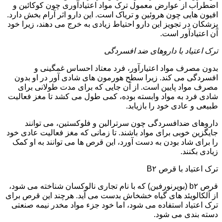
اضطراب از عوارض معمول ترک مواد اعتیادآوری چون کوکائین و
افیون هایی چون هروئین و تریاک است. این دارو اثر آرام بخش دارد.
پزشکان در تجویز این دارو احتیاط زیادی به خرج می دهند، زیرا خود
آن اعتیادآور است.
ترک اعتیاد با داروهای ضد افسردگی
بدون مصرف مواد اعتیارآور، فرد معتاد احساس غمگینی و
افسردگی می کند. زیرا سطح هورمون های شادی آور در او بدون
مصرف مواد پایین است. از آن جایی که برای مدت طولانی برای
شادی فرد به مواد وابسته بوده، کمی طول می کشد تا مغز فعالیت
طبیعی و عادی خود را بازیابد.
داروهای ضدافسردگی چون سرترالین و فلوکستین، می توانند
جایگزین خوبی برای مواد باشند. تا زمانی که مغز فعالیت عادی خود
را برای شاد بودن به دست آورد، این قرص ها می توانند به او کمک
زیادی بکنند.
ترک اعتیاد با قرص B۲
قرص b۲ (بوپرنورفین) که با نام تجاری نالوکسان شناخته می شود،
از آلکالویئد های گیاه خشخاش بدست می آید. هرچند این قرص برای
ترک اعتیاد استفاده می شود، اما خود جزء مواد مخدر نیمه صنعتی
دسته بندی می شود.