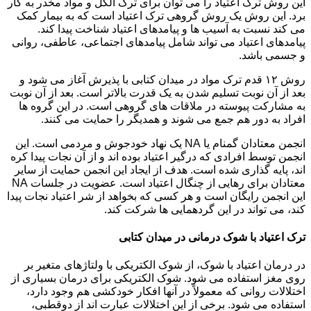
این روش ترک اعتیاد را می توان برای ترک الکل و مواد مخدر به کار
برد. این روش یک روش گروهی ترک اعتیاد است که به بیمار کمک
می کند نسبت به آسیب ها و پیامدهای اعتیاد شناخت پیدا کند.
پیامدهای اعتیاد می تواند شامل پیامدهای اجتماعی، عاطفی، روانی
و جسمی باشد.
روش ۱۲ قدم ترک مواد در میدان کتابی با پذیرش آغاز می شود و
بعد از آن نوبت تسلیم شدن به یک قدرت بالاتر است. بعد از آن نوبت
به مشارکت پیوسته در ملاقات های گروهی است. در این گروه ها
افراد به دور هم جمع می شوند و همدیگر را حمایت می کنند.
انجمن معتادان گمنام یا NA یک نهاد خودجوش و مردمی است. این
انجمن توسط افرادی که درگیر اعتیاد بوده اند و از آن نجات پیدا کره
اند، پایه گذاری شده است. هدف از ایجاد این انجمن حمایت از سایر
معتادان برای رهایی از چنگال اعتیاد است. عضویت در جلسات NA
این انجمن رایگان است و هر کسی که بخواهد از شر اعتیاد نجات پیدا
کند، می تواند در این گردهمایی ها شرکت کند.
ترک اعتیاد با شوک درمانی در میدان کتابی
در درمان اعتیاد با شوک، از شوک الکتریکی با ولتاژهای متغیر بر
روی مغز استفاده می شود. شوک الکتریکی برای درمان بسیاری از
اختلالات روانی که معمولاً در آنها افکار خودکشی هم وجود دارد،
استفاده می شود. برخی از این اختلالات عبارت اند از دوقطبی،