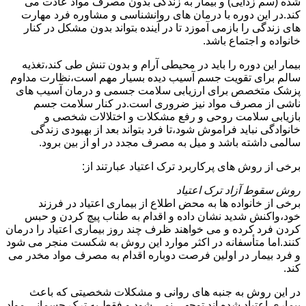
شده (سم زدایی) و بیمار به زندگی بدون مصرف مواد عادت می
کند.در این دوره با درمان های روانشناسی و مشاوره فرد مهارت
های زندگی را بازمی آموزد تا در آینده بتواند بدون مشکل در کنار
خانواده و اجتماع باشد.
بیمار این دوره را باید در محیطی آرام و بدون تنش طی کند،تغذیه
سالم برای تقویت جسم آسیب دیده بسیار مهم است،نظارت مداوم
پزشک متخصص برای ارزیابی سلامت جسمی و درمان آسیب های
ناشی از مصرف مواد نیز ضروری است.در کنار سلامت جسم
بازیابی سلامت روحی و رفع مشکلات و اختلالات شخصی و
خانوادگی نباید فراموش شود،تا فرد بتواند بعد از بهبودی زندگی
سالمی داشته باشد و میل به مصرف مجدد در او از بین برود.
برخی از روش های پرکاربرد ترک اعتیاد عبارتند از:
روش سقوط آزاد ترک اعتیاد
برخی از خانواده ها به محض اطلاع از بیماری اعتیاد در فرزند
خود،واکنش شدید نشان داده و اقدام به طناب پیچ کردن و حبس
کردن فرد کرده و می خواهند ظرف چند روز بیماری اعتیاد را درمان
کنند.اما متأسفانه در اکثر موارد این روش به شکست منجر می شود
و فرد بیمار در اولین فرصت دوباره اقدام به مصرف مواد مخدر می
کند.
در این روش به جنبه های روانی و مشکلات شخصیتی که باعث
بیماری اعتیاد شده اند توجهی نمی شود و فقط به ترک جسمانی مواد