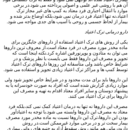
آن هم با روشی غیر علمی و اصولی پرداخته می شود.در برخی
موارد با انتقال اجباری فرد معتاد به کمپ های غیر مجاز ترک
اعتیاد،نه تنها اعتیاد فرد درمان نمی شود،بلکه اوضاع بدتر شده و
بیمار از لحاظ جسمی و روحی با آسیب های جدی مواجه می شود.
دارو درمانی ترک اعتیاد
یکی از روش های ترک اعتیاد استفاده از داروهای جایگزین برای
ماده مخدر مورد مصرف در فرد معتاد است.از معروف ترین داروها
می توان به متادون و بوپرنورفین اشاره کرد.نکته اینجا است که
تجویز و مصرف این داروها فقط می بایست با نظر پزشک و در
شرایط خاص باشد ولی متأسفانه این روزها داروهای ترک اعتیاد
توسط کمپ ها و مراکز ترک اعتیاد زیادی تجویز و استفاده می شود.
این داروها باید برای مدت محدود و در شرایط خاص تجویز شود ولی
موارد زیادی گزارش شده است که افراد به صورت خودسرانه یا به
پیشنهاد دوستان و سایر افراد معتاد اقدام به تهیه و مصرف این
داروها برای ترک اعتیاد می کنند.
مصرف این داروها نه تنها به درمان اعتیاد کمک نمی کند،بلکه فرد
معتاد به مصرف این داروها وابسته می شود.با توجه به اعتیادآور
بودن این داروها،ترک این داروها نسبت به ماده مخدر مورد مصرف
بیمار سخت تر و در برخی موارد غیرممکن است.در روش
دارودرمانی هم مانند روش سقوط آزاد به جنبه های روانی بیماری