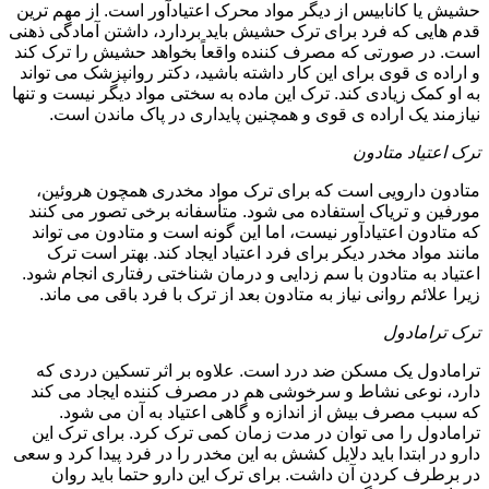
حشیش یا کانابیس از دیگر مواد محرک اعتیادآور است. از مهم ترین
قدم هایی که فرد برای ترک حشیش باید بردارد، داشتن آمادگی ذهنی
است. در صورتی که مصرف کننده واقعاً بخواهد حشیش را ترک کند
و اراده ی قوی برای این کار داشته باشید، دکتر روانپزشک می تواند
به او کمک زیادی کند. ترک این ماده به سختی مواد دیگر نیست و تنها
نیازمند یک اراده ی قوی و همچنین پایداری در پاک ماندن است.
ترک اعتیاد متادون
متادون دارویی است که برای ترک مواد مخدری همچون هروئین،
مورفین و تریاک استفاده می شود. متأسفانه برخی تصور می کنند
که متادون اعتیادآور نیست، اما این گونه است و متادون می تواند
مانند مواد مخدر دیکر برای فرد اعتیاد ایجاد کند. بهتر است ترک
اعتیاد به متادون با سم زدایی و درمان شناختی رفتاری انجام شود.
زیرا علائم روانی نیاز به متادون بعد از ترک با فرد باقی می ماند.
ترک ترامادول
ترامادول یک مسکن ضد درد است. علاوه بر اثر تسکین دردی که
دارد، نوعی نشاط و سرخوشی هم در مصرف کننده ایجاد می کند
که سبب مصرف بیش از اندازه و گاهی اعتیاد به آن می شود.
ترامادول را می توان در مدت زمان کمی ترک کرد. برای ترک این
دارو در ابتدا باید دلایل کشش به این مخدر را در فرد پیدا کرد و سعی
در برطرف کردن آن داشت. برای ترک این دارو حتما باید روان