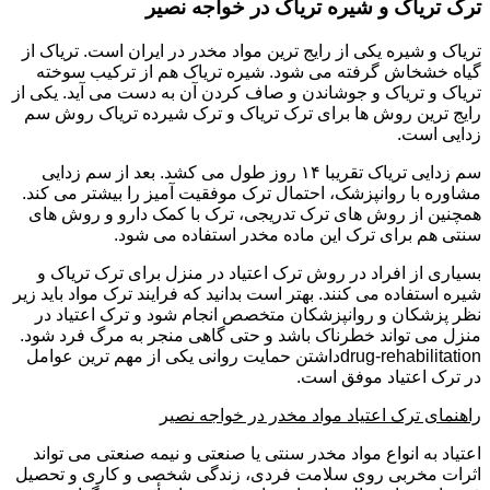
ترک تریاک و شیره تریاک در خواجه نصیر
تریاک و شیره یکی از رایج ترین مواد مخدر در ایران است. تریاک از
گیاه خشخاش گرفته می شود. شیره تریاک هم از ترکیب سوخته
تریاک و تریاک و جوشاندن و صاف کردن آن به دست می آید. یکی از
رایج ترین روش ها برای ترک تریاک و ترک شیرده تریاک روش سم
زدایی است.
سم زدایی تریاک تقریبا ۱۴ روز طول می کشد. بعد از سم زدایی
مشاوره با روانپزشک، احتمال ترک موفقیت آمیز را بیشتر می کند.
همچنین از روش های ترک تدریجی، ترک با کمک دارو و روش های
سنتی هم برای ترک این ماده مخدر استفاده می شود.
بسیاری از افراد در روش ترک اعتیاد در منزل برای ترک تریاک و
شیره استفاده می کنند. بهتر است بدانید که فرایند ترک مواد باید زیر
نظر پزشکان و روانپزشکان متخصص انجام شود و ترک اعتیاد در
منزل می تواند خطرناک باشد و حتی گاهی منجر به مرگ فرد شود.
drug-rehabilitationداشتن حمایت روانی یکی از مهم ترین عوامل
در ترک اعتیاد موفق است.
راهنمای ترک اعتیاد مواد مخدر در خواجه نصیر
اعتیاد به انواع مواد مخدر سنتی یا صنعتی و نیمه صنعتی می تواند
اثرات مخربی روی سلامت فردی، زندگی شخصی و کاری و تحصیل