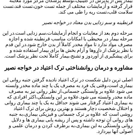
بیمار پس از پذیرش در کلینیک،توسط پزشکان مرکز مورد معاینه
قرار گرفته و آزمایشات مختلف از جمله تست خون،تست قند،تست
سلامت قلب،تست ریه را طی می کند.
قرنطینه و سم زدایی بدن معتاد در خواجه نصیر
مرحله دوم بعد از معاینات و انجام آزمایشات،سم زدایی است.در این
مرحله بیمار در محیطی با امکانات مناسب قرنطینه شده و اجازه
مصرف مواد ندارد تا مواد مخدر کاملاً از بدن خارج شود.در این قدم
با نظر پزشک از داروها و آرام بخش ها برای بیمار استفاده شده و
برای پیشگیری از اُوردوز و تشنج،بیمار کاملاً تحت نظر پزشک است.
مشاوره و درمان روانشناختی ترک اعتیاد در خواجه نصیر
اصلی ترین دلیل شکست در ترک اعتیاد نادیده گرفتن جنبه روانی این
بیماری است،وقتی یک فرد به مصرف یک یا چند ماده مخدر وابسته
می شود علاوه بر وابستگی جسمانی،از نظر روانی نیز به مصرف
ماده مخدر وابسته می شود.علاوه بر این وابستگی،اکثر افرادی که
به بیماری اعتیاد گرفتار می شوند حداقل به یک یا چند بیماری روانی
و اختلال شخصیت دچار هستند و بهترین روش برای ترک اعتیاد
روشی است که علاوه بر ترک جسمانی و فیزیکی بیماری،به جنبه
های روانی آن توجه داشته و پس از ریشه یابی بیماری ها و دلایل
روانی وابستگی به این بیماری،به برطرف کردن و درمان علمی و
اصولی آنها بپردازد.