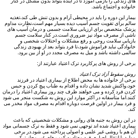
های زندگی را بازمی آموزد تا در آینده بتواند بدون مشکل در کنار
خانواده و اجتماع باشد.
بیمار این دوره را باید در محیطی آرام و بدون تنش طی کند،تغذیه
سالم برای تقویت جسم آسیب دیده بسیار مهم است،نظارت مداوم
پزشک متخصص برای ارزیابی سلامت جسمی و درمان آسیب های
ناشی از مصرف مواد نیز ضروری است.در کنار سلامت جسم
بازیابی سلامت روحی و رفع مشکلات و اختلالات شخصی و
خانوادگی نباید فراموش شود،تا فرد بتواند بعد از بهبودی زندگی
سالمی داشته باشد و میل به مصرف مجدد در او از بین برود.
برخی از روش های پرکاربرد ترک اعتیاد عبارتند از:
روش سقوط آزاد ترک اعتیاد
برخی از خانواده ها به محض اطلاع از بیماری اعتیاد در فرزند
خود،واکنش شدید نشان داده و اقدام به طناب پیچ کردن و حبس
کردن فرد کرده و می خواهند ظرف چند روز بیماری اعتیاد را درمان
کنند.اما متأسفانه در اکثر موارد این روش به شکست منجر می شود
و فرد بیمار در اولین فرصت دوباره اقدام به مصرف مواد مخدر می
کند.
در این روش به جنبه های روانی و مشکلات شخصیتی که باعث
بیماری اعتیاد شده اند توجهی نمی شود و فقط به ترک جسمانی مواد
آن هم با روشی غیر علمی و اصولی پرداخته می شود.در برخی
موارد با انتقال اجباری فرد معتاد به کمپ های غیر مجاز ترک