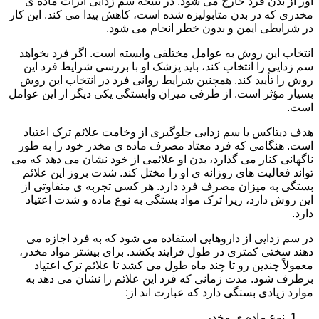
آور از بدن فرد خارج می شود. در نتیجه سم زدایی اثرات ماده ی
مخدری که در بدن متابولیزه شده است، کاهش پیدا می کند. این کار
در شرایطی ایمن و بدون خطر انجام می شود.
انتخاب این روش به عوامل مختلفی وابسته است. اگر فرد بخواهد
سم زدایی را انتخاب کند، باید پزشک او با بررسی شرایط فرد این
روش را تأیید کند. همچنین شرایط روانی فرد در انتخاب این روش
بسیار مؤثر است. از طرفی میزان وابستگی یکی دیگر از این عوامل
است.
هدف دیتاکس یا سم زدایی جلوگیری از وخامت علائم ترک اعتیاد
است. هنگامی که فرد معتاد مصرف ماده ی مخدر خود را به طور
ناگهانی کنار می گذارد، بدن او علائمی از خود نشان می دهد که می
تواند فعالیت های روزانه ی او را مختل کند. شدت بروز این علائم
بستگی به میزان مصرف فرد دارد. هر کسی تجربه ی متفاوتی از
این روش دارد، زیرا ترک مواد بستگی به نوع ماده و شدت اعتیاد
دارد.
در سم زدایی از داروهایی استفاده می شود که به فرد اجازه می
دهند سختی کمتری در طول فرایند بکشد. برای بیشتر مواد مخدر،
معمولاً چندین رو تا چند ماه طول می کشد تا علائم ترک اعتیاد
برطرف شود. مدت زمانی که فرد این علائم را نشان می دهد به
موارد زیادی بستگی دارد که عبارت اند از:
نوع ماده ی مخدر