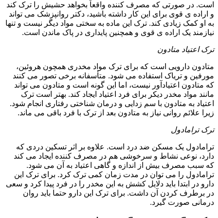
است. در صورتی که مصرف کننده واقعاً بخواهد حشیش را ترک کند
و اراده ی قوی برای این کار داشته باشید، دکتر روانپزشک می تواند
به او کمک زیادی کند. ترک این ماده به سختی مواد دیگر نیست و تنها
نیازمند یک اراده ی قوی و همچنین پایداری در پاک ماندن است.
ترک اعتیاد متادون
متادون دارویی است که برای ترک مواد مخدری همچون هروئین،
مورفین و تریاک استفاده می شود. متأسفانه برخی تصور می کنند
که متادون اعتیادآور نیست، اما این گونه است و متادون می تواند
مانند مواد مخدر دیکر برای فرد اعتیاد ایجاد کند. بهتر است ترک
اعتیاد به متادون با سم زدایی و درمان شناختی رفتاری انجام شود.
زیرا علائم روانی نیاز به متادون بعد از ترک با فرد باقی می ماند.
ترک ترامادول
ترامادول یک مسکن ضد درد است. علاوه بر اثر تسکین دردی که
دارد، نوعی نشاط و سرخوشی هم در مصرف کننده ایجاد می کند
که سبب مصرف بیش از اندازه و گاهی اعتیاد به آن می شود.
ترامادول را می توان در مدت زمان کمی ترک کرد. برای ترک این
دارو در ابتدا باید دلایل کشش به این مخدر را در فرد پیدا کرد و سعی
در برطرف کردن آن داشت. برای ترک این دارو حتما باید روان
درمانی صورت گیرد.