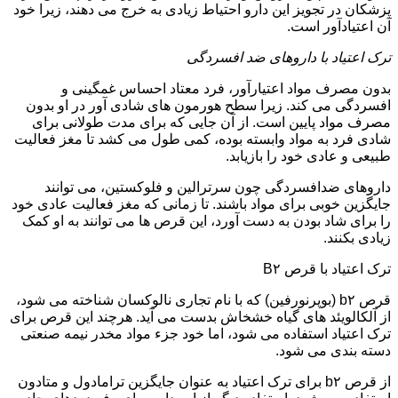
پزشکان در تجویز این دارو احتیاط زیادی به خرج می دهند، زیرا خود
آن اعتیادآور است.
ترک اعتیاد با داروهای ضد افسردگی
بدون مصرف مواد اعتیارآور، فرد معتاد احساس غمگینی و
افسردگی می کند. زیرا سطح هورمون های شادی آور در او بدون
مصرف مواد پایین است. از آن جایی که برای مدت طولانی برای
شادی فرد به مواد وابسته بوده، کمی طول می کشد تا مغز فعالیت
طبیعی و عادی خود را بازیابد.
داروهای ضدافسردگی چون سرترالین و فلوکستین، می توانند
جایگزین خوبی برای مواد باشند. تا زمانی که مغز فعالیت عادی خود
را برای شاد بودن به دست آورد، این قرص ها می توانند به او کمک
زیادی بکنند.
ترک اعتیاد با قرص B۲
قرص b۲ (بوپرنورفین) که با نام تجاری نالوکسان شناخته می شود،
از آلکالویئد های گیاه خشخاش بدست می آید. هرچند این قرص برای
ترک اعتیاد استفاده می شود، اما خود جزء مواد مخدر نیمه صنعتی
دسته بندی می شود.
از قرص b۲ برای ترک اعتیاد به عنوان جایگزین ترامادول و متادون