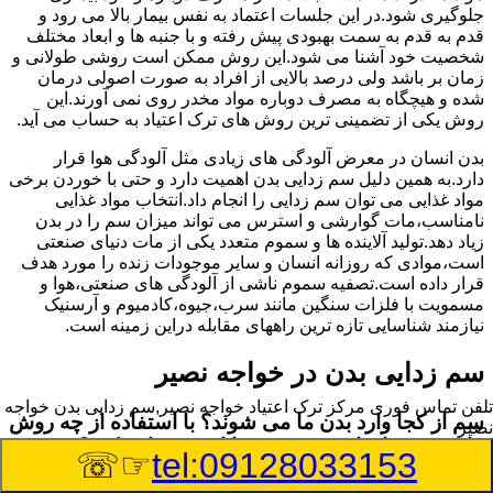
جلوگیری شود.در این جلسات اعتماد به نفس بیمار بالا می رود و
قدم به قدم به سمت بهبودی پیش رفته و با جنبه ها و ابعاد مختلف
شخصیت خود آشنا می شود.این روش ممکن است روشی طولانی و
زمان بر باشد ولی درصد بالایی از افراد به صورت اصولی درمان
شده و هیچگاه به مصرف دوباره مواد مخدر روی نمی آورند.این
روش یکی از تضمینی ترین روش های ترک اعتیاد به حساب می آید.
بدن انسان در معرض آلودگی های زیادی مثل آلودگی هوا قرار
دارد.به همین دلیل سم زدایی بدن اهمیت دارد و حتی با خوردن برخی
مواد غذایی می توان سم زدایی را انجام داد.انتخاب مواد غذایی
نامناسب،مات گوارشی و استرس می تواند میزان سم را در بدن
زیاد دهد.تولید آلاینده ها و سموم متعدد یکی از مات دنیای صنعتی
است،موادی که روزانه انسان و سایر موجودات زنده را مورد هدف
قرار داده است.تصفیه سموم ناشی از آلودگی های صنعتی،هوا و
مسمویت با فلزات سنگین مانند سرب،جیوه،کادمیوم و آرسنیک
نیازمند شناسایی تازه ترین راههای مقابله دراین زمینه است.
سم زدایی بدن در خواجه نصیر
تلفن تماس فوری
مرکز ترک اعتیاد خواجه نصیر,سم زدایی بدن خواجه
سم از کجا وارد بدن ما می شوند؟ با استفاده از چه روش
نصیر
هایی می توان این سم مضر را از بدن خارج کرد؟
☞☏
tel:09128033153
بطور کلی سم موجود در بدن به دو گروه عمده تقسیم می