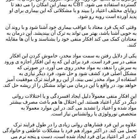
گسترده استفاده می شود. CBT به بیمار این امکان را می دهد تا
زوایای مختلف اعتیاد را ببیند و با مشکلاتی که این بیماری برای او
پدید آورده است روبه رو شود.
وقتی که یک فرد معتاد با عواقب بیماری خود آشنا شود و با روند آن
به خوبی آشنا باشد، بهتر می تواند به ترک آن بیندیشد. این درمان به
معتادان کمک می کند افکار منفی خود را بشناسند و با آن ها مقابله
کنند.
یکی از دلایل رفتن به سمت مواد مخدر، خاموش کردن این افکار
منفی در سر فرد است. فرد برای این که به این افکار اجازه ی ورود
به سرش را ندهد، به مواد مخدر روی می آورد. در صورتی که
مشکل اصلی فرد کشف شود و حل شود، فرد دیگر نیازی به
استفاده از مواد مخدر نمی بیند، از این رو فرایند ترک موفقیت آمیز
خواهد بود. در واقع با این درمان می تواند مشکل را از ریشه حل کند.
این افکار منفی معمولاً دلیل ایجاد افسردگی و یا اختلالات روانی
دیگر در کنار اعتیاد هستند. این اختلال ها هم باعث مصرف بیشتر
مواد شده و اعتیاد را تشدید می کند. در این موارد معمولا به
متخصص نورولوژی یا روانشناس نیاز است.
علاوه بر این فرد فشارهای روانی زیادی را در طول فرایند ترک
تحمل می کند. در اکثر موراد هم فرد با مشکلات عاطفی و خانوادگی
که در اثر اعتیاد برای فرد ایجاد شده است، دست و پنجه نرم می