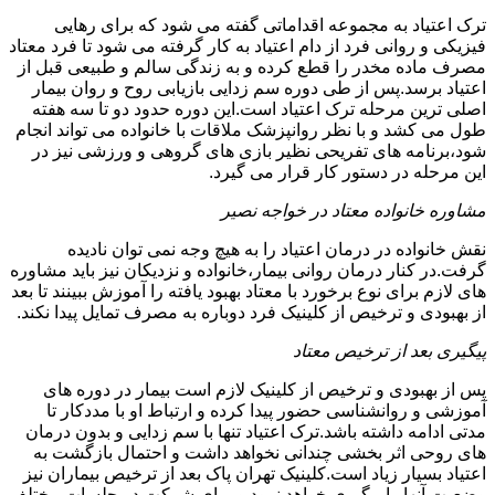
ترک اعتیاد به مجموعه اقداماتی گفته می شود که برای رهایی
فیزیکی و روانی فرد از دام اعتیاد به کار گرفته می شود تا فرد معتاد
مصرف ماده مخدر را قطع کرده و به زندگی سالم و طبیعی قبل از
اعتیاد برسد.پس از طی دوره سم زدایی بازیابی روح و روان بیمار
اصلی ترین مرحله ترک اعتیاد است.این دوره حدود دو تا سه هفته
طول می کشد و با نظر روانپزشک ملاقات با خانواده می تواند انجام
شود،برنامه های تفریحی نظیر بازی های گروهی و ورزشی نیز در
این مرحله در دستور کار قرار می گیرد.
مشاوره خانواده معتاد در خواجه نصیر
نقش خانواده در درمان اعتیاد را به هیچ وجه نمی توان نادیده
گرفت.در کنار درمان روانی بیمار،خانواده و نزدیکان نیز باید مشاوره
های لازم برای نوع برخورد با معتاد بهبود یافته را آموزش ببینند تا بعد
از بهبودی و ترخیص از کلینیک فرد دوباره به مصرف تمایل پیدا نکند.
پیگیری بعد از ترخیص معتاد
پس از بهبودی و ترخیص از کلینیک لازم است بیمار در دوره های
آموزشی و روانشناسی حضور پیدا کرده و ارتباط او با مددکار تا
مدتی ادامه داشته باشد.ترک اعتیاد تنها با سم زدایی و بدون درمان
های روحی اثر بخشی چندانی نخواهد داشت و احتمال بازگشت به
اعتیاد بسیار زیاد است.کلینیک تهران پاک بعد از ترخیص بیماران نیز
وضعیت آنها را پیگیری خواهد نمود و برای شرکت در جلسات مختلف