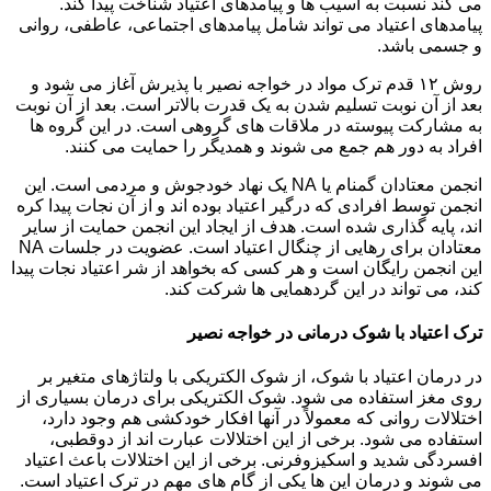
می کند نسبت به آسیب ها و پیامدهای اعتیاد شناخت پیدا کند.
پیامدهای اعتیاد می تواند شامل پیامدهای اجتماعی، عاطفی، روانی
و جسمی باشد.
روش ۱۲ قدم ترک مواد در خواجه نصیر با پذیرش آغاز می شود و
بعد از آن نوبت تسلیم شدن به یک قدرت بالاتر است. بعد از آن نوبت
به مشارکت پیوسته در ملاقات های گروهی است. در این گروه ها
افراد به دور هم جمع می شوند و همدیگر را حمایت می کنند.
انجمن معتادان گمنام یا NA یک نهاد خودجوش و مردمی است. این
انجمن توسط افرادی که درگیر اعتیاد بوده اند و از آن نجات پیدا کره
اند، پایه گذاری شده است. هدف از ایجاد این انجمن حمایت از سایر
معتادان برای رهایی از چنگال اعتیاد است. عضویت در جلسات NA
این انجمن رایگان است و هر کسی که بخواهد از شر اعتیاد نجات پیدا
کند، می تواند در این گردهمایی ها شرکت کند.
ترک اعتیاد با شوک درمانی در خواجه نصیر
در درمان اعتیاد با شوک، از شوک الکتریکی با ولتاژهای متغیر بر
روی مغز استفاده می شود. شوک الکتریکی برای درمان بسیاری از
اختلالات روانی که معمولاً در آنها افکار خودکشی هم وجود دارد،
استفاده می شود. برخی از این اختلالات عبارت اند از دوقطبی،
افسردگی شدید و اسکیزوفرنی. برخی از این اختلالات باعث اعتیاد
می شوند و درمان این ها یکی از گام های مهم در ترک اعتیاد است.