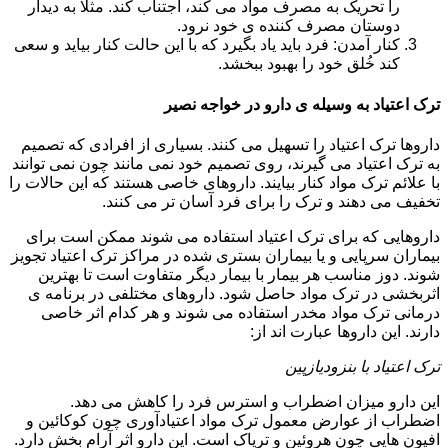
را تحریک به مصرف مواد می کند، اجتناب کند. مثلا به دیدار
دوستان مصرف کننده ی خود نرود.
کنار آمدن: فرد باید یاد بگیرد که با این حالت کنار بیاید و سعی
کند خُلق خود را بهبود ببخشد.
ترک اعتیاد به وسیله ی دارو در خواجه نصیر
داروها ترک اعتیاد را تسهیل می کنند. بسیاری از افرادی که تصمیم
به ترک اعتیاد می گیرند، روی تصمیم خود نمی مانند چون نمی توانند
با علائم ترک مواد کنار بیایند. داروهای خاصی هستند که این حالات را
تخفیف می دهند و ترک را برای فرد آسان تر می کنند.
داروهایی که برای ترک اعتیاد استفاده می شوند ممکن است برای
بیماران سرپایی و یا بیماران بستری شده در مراکز ترک اعتیاد تجویز
شوند. دوز مناسب هر بیمار با بیمار دیگر متفاوت است تا بهترین
اثربخشی در ترک مواد حاصل شود. داروهای مختلفی در برنامه ی
درمانی ترک مواد مخدر استفاده می شوند و هر کدام اثر خاصی
دارند. این داروها عبارت اند از:
ترک اعتیاد با بنزودیازپین
این دارو میزان اضطراب و استرس فرد را کاهش می دهد.
اضطراب از عوارض معمول ترک مواد اعتیادآوری چون کوکائین و
افیون هایی چون هروئین و تریاک است. این دارو اثر آرام بخش دارد.