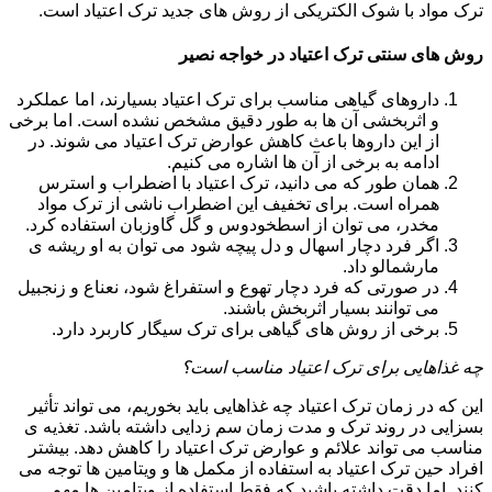
ترک مواد با شوک الکتریکی از روش های جدید ترک اعتیاد است.
روش های سنتی ترک اعتیاد در خواجه نصیر
داروهای گیاهی مناسب برای ترک اعتیاد بسیارند، اما عملکرد
و اثربخشی آن ها به طور دقیق مشخص نشده است. اما برخی
از این داروها باعث کاهش عوارض ترک اعتیاد می شوند. در
ادامه به برخی از آن ها اشاره می کنیم.
همان طور که می دانید، ترک اعتیاد با اضطراب و استرس
همراه است. برای تخفیف این اضطراب ناشی از ترک مواد
مخدر، می توان از اسطخودوس و گل گاوزبان استفاده کرد.
اگر فرد دچار اسهال و دل پیچه شود می توان به او ریشه ی
مارشمالو داد.
در صورتی که فرد دچار تهوع و استفراغ شود، نعناع و زنجبیل
می توانند بسیار اثربخش باشند.
برخی از روش های گیاهی برای ترک سیگار کاربرد دارد.
چه غذاهایی برای ترک اعتیاد مناسب است؟
این که در زمان ترک اعتیاد چه غذاهایی باید بخوریم، می تواند تأثیر
بسزایی در روند ترک و مدت زمان سم زدایی داشته باشد. تغذیه ی
مناسب می تواند علائم و عوارض ترک اعتیاد را کاهش دهد. بیشتر
افراد حین ترک اعتیاد به استفاده از مکمل ها و ویتامین ها توجه می
کنند. اما دقت داشته باشید که فقط استفاده از ویتامین ها مهم