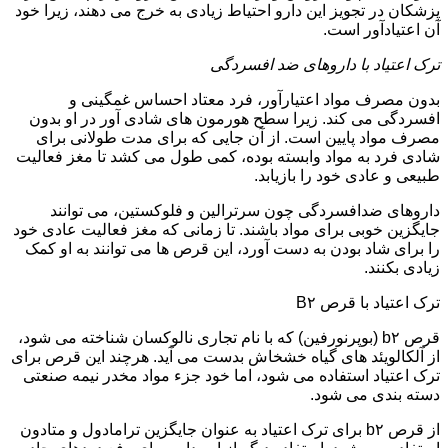
پزشکان در تجویز این دارو احتیاط زیادی به خرج می دهند، زیرا خود
آن اعتیادآور است.
ترک اعتیاد با داروهای ضد افسردگی
بدون مصرف مواد اعتیارآور، فرد معتاد احساس غمگینی و
افسردگی می کند. زیرا سطح هورمون های شادی آور در او بدون
مصرف مواد پایین است. از آن جایی که برای مدت طولانی برای
شادی فرد به مواد وابسته بوده، کمی طول می کشد تا مغز فعالیت
طبیعی و عادی خود را بازیابد.
داروهای ضدافسردگی چون سرترالین و فلوکستین، می توانند
جایگزین خوبی برای مواد باشند. تا زمانی که مغز فعالیت عادی خود
را برای شاد بودن به دست آورد، این قرص ها می توانند به او کمک
زیادی بکنند.
ترک اعتیاد با قرص B۲
قرص b۲ (بوپرنورفین) که با نام تجاری نالوکسان شناخته می شود،
از آلکالویئد های گیاه خشخاش بدست می آید. هرچند این قرص برای
ترک اعتیاد استفاده می شود، اما خود جزء مواد مخدر نیمه صنعتی
دسته بندی می شود.
از قرص b۲ برای ترک اعتیاد به عنوان جایگزین ترامادول و متادون