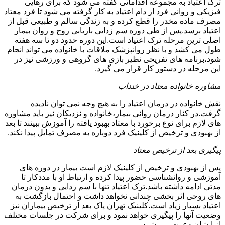
ترک اعتیاد به مجموعه اقداماتی گفته می شود که برای رهایی
فیزیکی و روانی فرد از دام اعتیاد به کار گرفته می شود تا فرد معتاد
مصرف ماده مخدر را قطع کرده و به زندگی سالم و طبیعی قبل از
اعتیاد برسد.پس از طی دوره سم زدایی بازیابی روح و روان بیمار
اصلی ترین مرحله ترک اعتیاد است.این دوره حدود دو تا سه هفته
طول می کشد و با نظر روانپزشک ملاقات با خانواده می تواند انجام
شود،برنامه های تفریحی نظیر بازی های گروهی و ورزشی نیز در
این مرحله در دستور کار قرار می گیرد.
مشاوره خانواده معتاد در خنداب
نقش خانواده در درمان اعتیاد را به هیچ وجه نمی توان نادیده
گرفت.در کنار درمان روانی بیمار،خانواده و نزدیکان نیز باید مشاوره
های لازم برای نوع برخورد با معتاد بهبود یافته را آموزش ببینند تا بعد
از بهبودی و ترخیص از کلینیک فرد دوباره به مصرف تمایل پیدا نکند.
پیگیری بعد از ترخیص معتاد
پس از بهبودی و ترخیص از کلینیک لازم است بیمار در دوره های
آموزشی و روانشناسی حضور پیدا کرده و ارتباط او با مددکار تا
مدتی ادامه داشته باشد.ترک اعتیاد تنها با سم زدایی و بدون درمان
های روحی اثر بخشی چندانی نخواهد داشت و احتمال بازگشت به
اعتیاد بسیار زیاد است.کلینیک تهران پاک بعد از ترخیص بیماران نیز
وضعیت آنها را پیگیری خواهد نمود و برای شرکت در جلسات مختلف
از ایشان دعوت می شود.