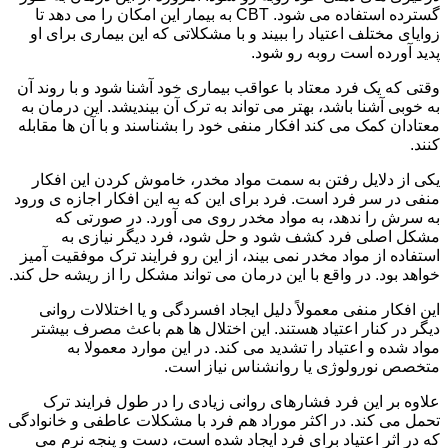
گسترده استفاده می شود. CBT به بیمار این امکان را می دهد تا
زوایای مختلف اعتیاد را ببیند و با مشکلاتی که این بیماری برای او
پدید آورده است روبه رو شود.
وقتی که یک فرد معتاد با عواقب بیماری خود آشنا شود و با روند آن
به خوبی آشنا باشد، بهتر می تواند به ترک آن بیندیشد. این درمان به
معتادان کمک می کند افکار منفی خود را بشناسند و با آن ها مقابله
کنند.
یکی از دلایل رفتن به سمت مواد مخدر، خاموش کردن این افکار
منفی در سر فرد است. فرد برای این که به این افکار اجازه ی ورود
به سرش را ندهد، به مواد مخدر روی می آورد. در صورتی که
مشکل اصلی فرد کشف شود و حل شود، فرد دیگر نیازی به
استفاده از مواد مخدر نمی بیند، از این رو فرایند ترک موفقیت آمیز
خواهد بود. در واقع با این درمان می تواند مشکل را از ریشه حل کند.
این افکار منفی معمولاً دلیل ایجاد افسردگی و یا اختلالات روانی
دیگر در کنار اعتیاد هستند. این اختلال ها هم باعث مصرف بیشتر
مواد شده و اعتیاد را تشدید می کند. در این موارد معمولا به
متخصص نورولوژی یا روانشناس نیاز است.
علاوه بر این فرد فشارهای روانی زیادی را در طول فرایند ترک
تحمل می کند. در اکثر موراد هم فرد با مشکلات عاطفی و خانوادگی
که در اثر اعتیاد برای فرد ایجاد شده است، دست و پنجه نرم می