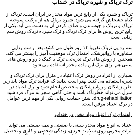
ترک تریاک و شیره تریاک در خنداب
تریاک و شیره یکی از رایج ترین مواد مخدر در ایران است. تریاک از
گیاه خشخاش گرفته می شود. شیره تریاک هم از ترکیب سوخته
تریاک و تریاک و جوشاندن و صاف کردن آن به دست می آید. یکی از
رایج ترین روش ها برای ترک تریاک و ترک شیرده تریاک روش سم
زدایی است.
سم زدایی تریاک تقریبا ۱۴ روز طول می کشد. بعد از سم زدایی
مشاوره با روانپزشک، احتمال ترک موفقیت آمیز را بیشتر می کند.
همچنین از روش های ترک تدریجی، ترک با کمک دارو و روش های
سنتی هم برای ترک این ماده مخدر استفاده می شود.
بسیاری از افراد در روش ترک اعتیاد در منزل برای ترک تریاک و
شیره استفاده می کنند. بهتر است بدانید که فرایند ترک مواد باید زیر
نظر پزشکان و روانپزشکان متخصص انجام شود و ترک اعتیاد در
منزل می تواند خطرناک باشد و حتی گاهی منجر به مرگ فرد شود.
drug-rehabilitationداشتن حمایت روانی یکی از مهم ترین عوامل
در ترک اعتیاد موفق است.
راهنمای ترک اعتیاد مواد مخدر در خنداب
اعتیاد به انواع مواد مخدر سنتی یا صنعتی و نیمه صنعتی می تواند
اثرات مخربی روی سلامت فردی، زندگی شخصی و کاری و تحصیل