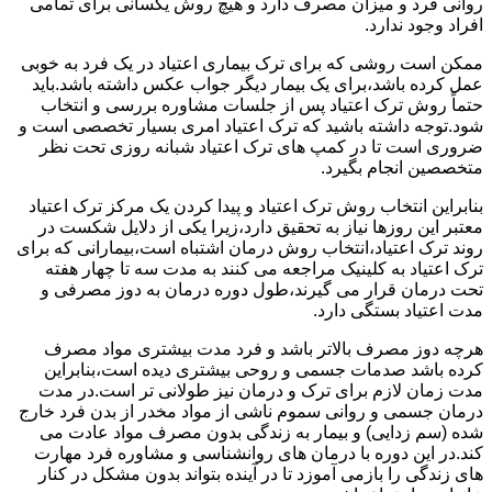
روانی فرد و میزان مصرف دارد و هیچ روش یکسانی برای تمامی
افراد وجود ندارد.
ممکن است روشی که برای ترک بیماری اعتیاد در یک فرد به خوبی
عمل کرده باشد،برای یک بیمار دیگر جواب عکس داشته باشد.باید
حتماً روش ترک اعتیاد پس از جلسات مشاوره بررسی و انتخاب
شود.توجه داشته باشید که ترک اعتیاد امری بسیار تخصصی است و
ضروری است تا در کمپ های ترک اعتیاد شبانه روزی تحت نظر
متخصصین انجام بگیرد.
بنابراین انتخاب روش ترک اعتیاد و پیدا کردن یک مرکز ترک اعتیاد
معتبر این روزها نیاز به تحقیق دارد،زیرا یکی از دلایل شکست در
روند ترک اعتیاد،انتخاب روش درمان اشتباه است،بیمارانی که برای
ترک اعتیاد به کلینیک مراجعه می کنند به مدت سه تا چهار هفته
تحت درمان قرار می گیرند،طول دوره درمان به دوز مصرفی و
مدت اعتیاد بستگی دارد.
هرچه دوز مصرف بالاتر باشد و فرد مدت بیشتری مواد مصرف
کرده باشد صدمات جسمی و روحی بیشتری دیده است،بنابراین
مدت زمان لازم برای ترک و درمان نیز طولانی تر است.در مدت
درمان جسمی و روانی سموم ناشی از مواد مخدر از بدن فرد خارج
شده (سم زدایی) و بیمار به زندگی بدون مصرف مواد عادت می
کند.در این دوره با درمان های روانشناسی و مشاوره فرد مهارت
های زندگی را بازمی آموزد تا در آینده بتواند بدون مشکل در کنار