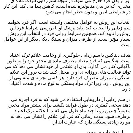
آور از بدن فرد خارج می شود. در نتیجه سم زدایی اثرات ماده ی
مخدری که در بدن متابولیزه شده است، کاهش پیدا می کند. این کار
در شرایطی ایمن و بدون خطر انجام می شود.
انتخاب این روش به عوامل مختلفی وابسته است. اگر فرد بخواهد
سم زدایی را انتخاب کند، باید پزشک او با بررسی شرایط فرد این
روش را تأیید کند. همچنین شرایط روانی فرد در انتخاب این روش
بسیار مؤثر است. از طرفی میزان وابستگی یکی دیگر از این عوامل
است.
هدف دیتاکس یا سم زدایی جلوگیری از وخامت علائم ترک اعتیاد
است. هنگامی که فرد معتاد مصرف ماده ی مخدر خود را به طور
ناگهانی کنار می گذارد، بدن او علائمی از خود نشان می دهد که می
تواند فعالیت های روزانه ی او را مختل کند. شدت بروز این علائم
بستگی به میزان مصرف فرد دارد. هر کسی تجربه ی متفاوتی از
این روش دارد، زیرا ترک مواد بستگی به نوع ماده و شدت اعتیاد
دارد.
در سم زدایی از داروهایی استفاده می شود که به فرد اجازه می
دهند سختی کمتری در طول فرایند بکشد. برای بیشتر مواد مخدر،
معمولاً چندین رو تا چند ماه طول می کشد تا علائم ترک اعتیاد
برطرف شود. مدت زمانی که فرد این علائم را نشان می دهد به
موارد زیادی بستگی دارد که عبارت اند از:
نوع ماده ی مخدر