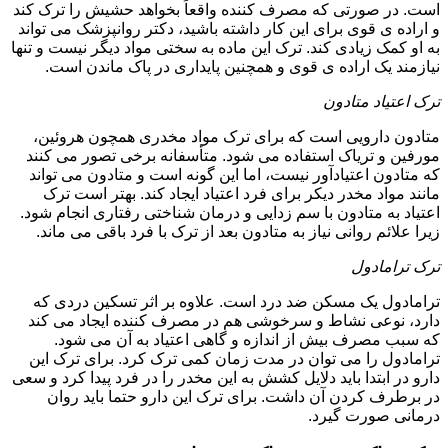
است. در صورتی که مصرف کننده واقعاً بخواهد حشیش را ترک کند
و اراده ی قوی برای این کار داشته باشید، دکتر روانپزشک می تواند
به او کمک زیادی کند. ترک این ماده به سختی مواد دیگر نیست و تنها
نیازمند یک اراده ی قوی و همچنین پایداری در پاک ماندن است.
ترک اعتیاد متادون
متادون دارویی است که برای ترک مواد مخدری همچون هروئین،
مورفین و تریاک استفاده می شود. متأسفانه برخی تصور می کنند
که متادون اعتیادآور نیست، اما این گونه است و متادون می تواند
مانند مواد مخدر دیکر برای فرد اعتیاد ایجاد کند. بهتر است ترک
اعتیاد به متادون با سم زدایی و درمان شناختی رفتاری انجام شود.
زیرا علائم روانی نیاز به متادون بعد از ترک با فرد باقی می ماند.
ترک ترامادول
ترامادول یک مسکن ضد درد است. علاوه بر اثر تسکین دردی که
دارد، نوعی نشاط و سرخوشی هم در مصرف کننده ایجاد می کند
که سبب مصرف بیش از اندازه و گاهی اعتیاد به آن می شود.
ترامادول را می توان در مدت زمان کمی ترک کرد. برای ترک این
دارو در ابتدا باید دلایل کشش به این مخدر را در فرد پیدا کرد و سعی
در برطرف کردن آن داشت. برای ترک این دارو حتما باید روان
درمانی صورت گیرد.