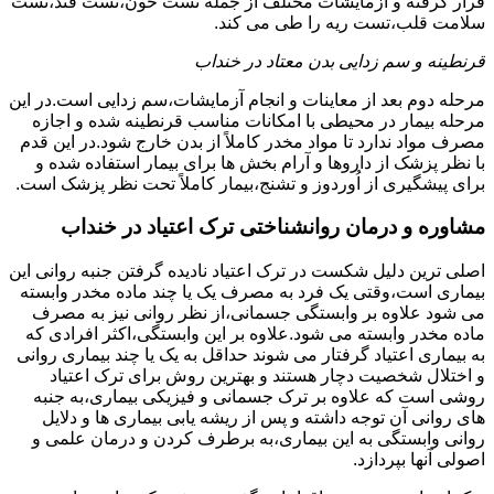
قرار گرفته و آزمایشات مختلف از جمله تست خون،تست قند،تست
سلامت قلب،تست ریه را طی می کند.
قرنطینه و سم زدایی بدن معتاد در خنداب
مرحله دوم بعد از معاینات و انجام آزمایشات،سم زدایی است.در این
مرحله بیمار در محیطی با امکانات مناسب قرنطینه شده و اجازه
مصرف مواد ندارد تا مواد مخدر کاملاً از بدن خارج شود.در این قدم
با نظر پزشک از داروها و آرام بخش ها برای بیمار استفاده شده و
برای پیشگیری از اُوردوز و تشنج،بیمار کاملاً تحت نظر پزشک است.
مشاوره و درمان روانشناختی ترک اعتیاد در خنداب
اصلی ترین دلیل شکست در ترک اعتیاد نادیده گرفتن جنبه روانی این
بیماری است،وقتی یک فرد به مصرف یک یا چند ماده مخدر وابسته
می شود علاوه بر وابستگی جسمانی،از نظر روانی نیز به مصرف
ماده مخدر وابسته می شود.علاوه بر این وابستگی،اکثر افرادی که
به بیماری اعتیاد گرفتار می شوند حداقل به یک یا چند بیماری روانی
و اختلال شخصیت دچار هستند و بهترین روش برای ترک اعتیاد
روشی است که علاوه بر ترک جسمانی و فیزیکی بیماری،به جنبه
های روانی آن توجه داشته و پس از ریشه یابی بیماری ها و دلایل
روانی وابستگی به این بیماری،به برطرف کردن و درمان علمی و
اصولی آنها بپردازد.