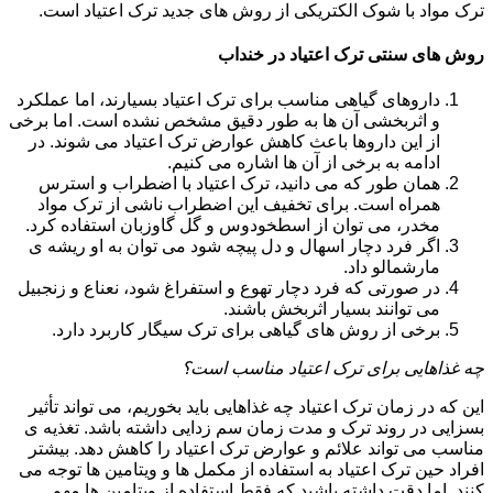
ترک مواد با شوک الکتریکی از روش های جدید ترک اعتیاد است.
روش های سنتی ترک اعتیاد در خنداب
داروهای گیاهی مناسب برای ترک اعتیاد بسیارند، اما عملکرد
و اثربخشی آن ها به طور دقیق مشخص نشده است. اما برخی
از این داروها باعث کاهش عوارض ترک اعتیاد می شوند. در
ادامه به برخی از آن ها اشاره می کنیم.
همان طور که می دانید، ترک اعتیاد با اضطراب و استرس
همراه است. برای تخفیف این اضطراب ناشی از ترک مواد
مخدر، می توان از اسطخودوس و گل گاوزبان استفاده کرد.
اگر فرد دچار اسهال و دل پیچه شود می توان به او ریشه ی
مارشمالو داد.
در صورتی که فرد دچار تهوع و استفراغ شود، نعناع و زنجبیل
می توانند بسیار اثربخش باشند.
برخی از روش های گیاهی برای ترک سیگار کاربرد دارد.
چه غذاهایی برای ترک اعتیاد مناسب است؟
این که در زمان ترک اعتیاد چه غذاهایی باید بخوریم، می تواند تأثیر
بسزایی در روند ترک و مدت زمان سم زدایی داشته باشد. تغذیه ی
مناسب می تواند علائم و عوارض ترک اعتیاد را کاهش دهد. بیشتر
افراد حین ترک اعتیاد به استفاده از مکمل ها و ویتامین ها توجه می
کنند. اما دقت داشته باشید که فقط استفاده از ویتامین ها مهم