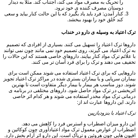
را تحریک به مصرف مواد می کند، اجتناب کند. مثلا به دیدار
دوستان مصرف کننده ی خود نرود.
کنار آمدن: فرد باید یاد بگیرد که با این حالت کنار بیاید و سعی
کند خُلق خود را بهبود ببخشد.
ترک اعتیاد به وسیله ی دارو در خنداب
داروها ترک اعتیاد را تسهیل می کنند. بسیاری از افرادی که تصمیم
به ترک اعتیاد می گیرند، روی تصمیم خود نمی مانند چون نمی توانند
با علائم ترک مواد کنار بیایند. داروهای خاصی هستند که این حالات را
تخفیف می دهند و ترک را برای فرد آسان تر می کنند.
داروهایی که برای ترک اعتیاد استفاده می شوند ممکن است برای
بیماران سرپایی و یا بیماران بستری شده در مراکز ترک اعتیاد تجویز
شوند. دوز مناسب هر بیمار با بیمار دیگر متفاوت است تا بهترین
اثربخشی در ترک مواد حاصل شود. داروهای مختلفی در برنامه ی
درمانی ترک مواد مخدر استفاده می شوند و هر کدام اثر خاصی
دارند. این داروها عبارت اند از:
ترک اعتیاد با بنزودیازپین
این دارو میزان اضطراب و استرس فرد را کاهش می دهد.
اضطراب از عوارض معمول ترک مواد اعتیادآوری چون کوکائین و
افیون هایی چون هروئین و تریاک است. این دارو اثر آرام بخش دارد.