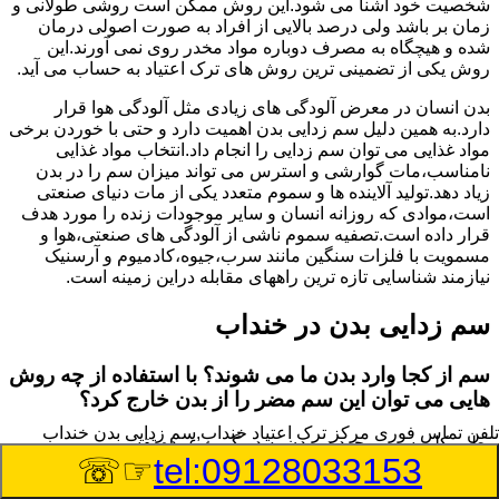
شخصیت خود آشنا می شود.این روش ممکن است روشی طولانی و
زمان بر باشد ولی درصد بالایی از افراد به صورت اصولی درمان
شده و هیچگاه به مصرف دوباره مواد مخدر روی نمی آورند.این
روش یکی از تضمینی ترین روش های ترک اعتیاد به حساب می آید.
بدن انسان در معرض آلودگی های زیادی مثل آلودگی هوا قرار
دارد.به همین دلیل سم زدایی بدن اهمیت دارد و حتی با خوردن برخی
مواد غذایی می توان سم زدایی را انجام داد.انتخاب مواد غذایی
نامناسب،مات گوارشی و استرس می تواند میزان سم را در بدن
زیاد دهد.تولید آلاینده ها و سموم متعدد یکی از مات دنیای صنعتی
است،موادی که روزانه انسان و سایر موجودات زنده را مورد هدف
قرار داده است.تصفیه سموم ناشی از آلودگی های صنعتی،هوا و
مسمویت با فلزات سنگین مانند سرب،جیوه،کادمیوم و آرسنیک
نیازمند شناسایی تازه ترین راههای مقابله دراین زمینه است.
سم زدایی بدن در خنداب
سم از کجا وارد بدن ما می شوند؟ با استفاده از چه روش
هایی می توان این سم مضر را از بدن خارج کرد؟
تلفن تماس فوری
مرکز ترک اعتیاد خنداب,سم زدایی بدن خنداب
بطور کلی سم موجود در بدن به دو گروه عمده تقسیم می
☞☏
tel:09128033153
شوند.بخش بزرگی از این سموم مثل مواد به جا مانده از سموم
گیاهی و آفت کش ها،فلزات سنگین ناشی از آلودگی هوا،انواع