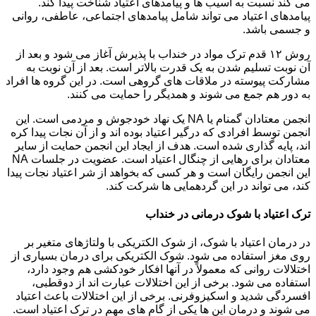
می کند نسبت به آسیب ها و پیامدهای اعتیاد شناخت پیدا کند.
پیامدهای اعتیاد می تواند شامل پیامدهای اجتماعی، عاطفی، روانی
و جسمی باشد.
روش ۱۲ قدم ترک مواد در خنداب با پذیرش آغاز می شود و بعد از
آن نوبت تسلیم شدن به یک قدرت بالاتر است. بعد از آن نوبت به
مشارکت پیوسته در ملاقات های گروهی است. در این گروه ها افراد
به دور هم جمع می شوند و همدیگر را حمایت می کنند.
انجمن معتادان گمنام یا NA یک نهاد خودجوش و مردمی است. این
انجمن توسط افرادی که درگیر اعتیاد بوده اند و از آن نجات پیدا کره
اند، پایه گذاری شده است. هدف از ایجاد این انجمن حمایت از سایر
معتادان برای رهایی از چنگال اعتیاد است. عضویت در جلسات NA
این انجمن رایگان است و هر کسی که بخواهد از شر اعتیاد نجات پیدا
کند، می تواند در این گردهمایی ها شرکت کند.
ترک اعتیاد با شوک درمانی در خنداب
در درمان اعتیاد با شوک، از شوک الکتریکی با ولتاژهای متغیر بر
روی مغز استفاده می شود. شوک الکتریکی برای درمان بسیاری از
اختلالات روانی که معمولاً در آنها افکار خودکشی هم وجود دارد،
استفاده می شود. برخی از این اختلالات عبارت اند از دوقطبی،
افسردگی شدید و اسکیزوفرنی. برخی از این اختلالات باعث اعتیاد
می شوند و درمان این ها یکی از گام های مهم در ترک اعتیاد است.