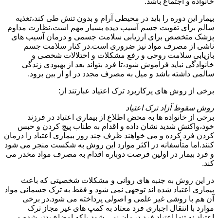
خانواده و اجتماع باشد.
بیمار این دوره را باید در محیطی آرام و بدون تنش طی کند،تغذیه
سالم برای تقویت جسم آسیب دیده بسیار مهم است،نظارت مداوم
پزشک متخصص برای ارزیابی سلامت جسمی و درمان آسیب های
ناشی از مصرف مواد نیز ضروری است.در کنار سلامت جسم
بازیابی سلامت روحی و رفع مشکلات و اختلالات شخصی و
خانوادگی نباید فراموش شود،تا فرد بتواند بعد از بهبودی زندگی
سالمی داشته باشد و میل به مصرف مجدد در او از بین برود.
برخی از روش های پرکاربرد ترک اعتیاد عبارتند از:
روش سقوط آزاد ترک اعتیاد
برخی از خانواده ها به محض اطلاع از بیماری اعتیاد در فرزند
خود،واکنش شدید نشان داده و اقدام به طناب پیچ کردن و حبس
کردن فرد کرده و می خواهند ظرف چند روز بیماری اعتیاد را درمان
کنند.اما متأسفانه در اکثر موارد این روش به شکست منجر می شود
و فرد بیمار در اولین فرصت دوباره اقدام به مصرف مواد مخدر می
کند.
در این روش به جنبه های روانی و مشکلات شخصیتی که باعث
بیماری اعتیاد شده اند توجهی نمی شود و فقط به ترک جسمانی مواد
آن هم با روشی غیر علمی و اصولی پرداخته می شود.در برخی
موارد با انتقال اجباری فرد معتاد به کمپ های غیر مجاز ترک
اعتیاد،نه تنها اعتیاد فرد درمان نمی شود،بلکه اوضاع بدتر شده و