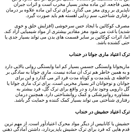
یعنی فاجعه. این ماده مخدر بسیار مخرب است و اثرات جبران
ناپذیری بر روی مغز می گذارد. برای ترک این ماده علاوه بر درمان
رفتاری شناختی، سم زدایی آهسته هم باید صورت گیرد.
مصرف کوکائین با ایجاد حس سرخوشی (افزایش خلق و خوی
شدید) باعث می شود مغز مقادیر بیشتری از مواد شیمیایی آزاد کند.
اما، اثرات کوکائین بر سایر قسمت های بدن می تواند بسیار جدی یا
حتی کشنده باشد.
ترک اعتیاد ماری جوانا در خنداب
ماریجوانا وابستگی جسمی بسیار کم اما وابستگی روانی بالایی دارد
و به همین خاطر هم ترک آن ساده نیست. ماری جوانا به سادگی بر
حافظه ی بلندمدت و کوتاه مدت فرد اثر می گذارد و این برای
جوانان و نوجوانان اثر بسیار مخربی است. برای ترک ماری جوانا یا
گل دارویی وجود ندارد و در واقع برای ترک گل، فرد بیشتر به
مشاوره روانپزشکی و کمک روانشناختی دارد. همچنین درمان
رفتاری شناختی می تواند بسیار کمک کننده و حمایت گر باشد.
ترک اعتیاد حشیش در خنداب
حشیش یا کانابیس از دیگر مواد محرک اعتیادآور است. از مهم ترین
قدم هایی که فرد برای ترک حشیش باید بردارد، داشتن آمادگی ذهنی