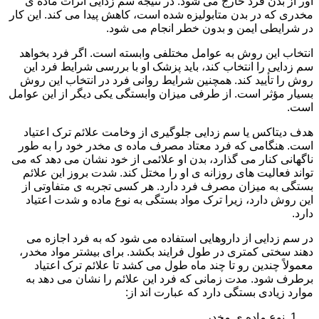
آور از بدن فرد خارج می شود. در نتیجه سم زدایی اثرات ماده ی
مخدری که در بدن متابولیزه شده است، کاهش پیدا می کند. این کار
در شرایطی ایمن و بدون خطر انجام می شود.
انتخاب این روش به عوامل مختلفی وابسته است. اگر فرد بخواهد
سم زدایی را انتخاب کند، باید پزشک او با بررسی شرایط فرد این
روش را تأیید کند. همچنین شرایط روانی فرد در انتخاب این روش
بسیار مؤثر است. از طرفی میزان وابستگی یکی دیگر از این عوامل
است.
هدف دیتاکس یا سم زدایی جلوگیری از وخامت علائم ترک اعتیاد
است. هنگامی که فرد معتاد مصرف ماده ی مخدر خود را به طور
ناگهانی کنار می گذارد، بدن او علائمی از خود نشان می دهد که می
تواند فعالیت های روزانه ی او را مختل کند. شدت بروز این علائم
بستگی به میزان مصرف فرد دارد. هر کسی تجربه ی متفاوتی از
این روش دارد، زیرا ترک مواد بستگی به نوع ماده و شدت اعتیاد
دارد.
در سم زدایی از داروهایی استفاده می شود که به فرد اجازه می
دهند سختی کمتری در طول فرایند بکشد. برای بیشتر مواد مخدر،
معمولاً چندین رو تا چند ماه طول می کشد تا علائم ترک اعتیاد
برطرف شود. مدت زمانی که فرد این علائم را نشان می دهد به
موارد زیادی بستگی دارد که عبارت اند از:
نوع ماده ی مخدر