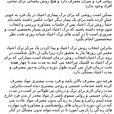
روانی فرد و میزان مصرف دارد و هیچ روش یکسانی برای تمامی
افراد وجود ندارد.
ممکن است روشی که برای ترک بیماری اعتیاد در یک فرد به خوبی
عمل کرده باشد،برای یک بیمار دیگر جواب عکس داشته باشد.باید
حتماً روش ترک اعتیاد پس از جلسات مشاوره بررسی و انتخاب
شود.توجه داشته باشید که ترک اعتیاد امری بسیار تخصصی است و
ضروری است تا در کمپ های ترک اعتیاد شبانه روزی تحت نظر
متخصصین انجام بگیرد.
بنابراین انتخاب روش ترک اعتیاد و پیدا کردن یک مرکز ترک اعتیاد
معتبر این روزها نیاز به تحقیق دارد،زیرا یکی از دلایل شکست در
روند ترک اعتیاد،انتخاب روش درمان اشتباه است،بیمارانی که برای
ترک اعتیاد به کلینیک مراجعه می کنند به مدت سه تا چهار هفته
تحت درمان قرار می گیرند،طول دوره درمان به دوز مصرفی و
مدت اعتیاد بستگی دارد.
هرچه دوز مصرف بالاتر باشد و فرد مدت بیشتری مواد مصرف
کرده باشد صدمات جسمی و روحی بیشتری دیده است،بنابراین
مدت زمان لازم برای ترک و درمان نیز طولانی تر است.در مدت
درمان جسمی و روانی سموم ناشی از مواد مخدر از بدن فرد خارج
شده (سم زدایی) و بیمار به زندگی بدون مصرف مواد عادت می
کند.در این دوره با درمان های روانشناسی و مشاوره فرد مهارت
های زندگی را بازمی آموزد تا در آینده بتواند بدون مشکل در کنار