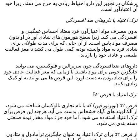
پزشکان در تجویز این دارو احتیاط زیادی به خرج می دهند، زیرا خود
آن اعتیادآور است.
ترک اعتیاد با داروهای ضد افسردگی
بدون مصرف مواد اعتیارآور، فرد معتاد احساس غمگینی و
افسردگی می کند. زیرا سطح هورمون های شادی آور در او بدون
مصرف مواد پایین است. از آن جایی که برای مدت طولانی برای
شادی فرد به مواد وابسته بوده، کمی طول می کشد تا مغز فعالیت
طبیعی و عادی خود را بازیابد.
داروهای ضدافسردگی چون سرترالین و فلوکستین، می توانند
جایگزین خوبی برای مواد باشند. تا زمانی که مغز فعالیت عادی خود
را برای شاد بودن به دست آورد، این قرص ها می توانند به او کمک
زیادی بکنند.
ترک اعتیاد با قرص B۲
قرص b۲ (بوپرنورفین) که با نام تجاری نالوکسان شناخته می شود،
از آلکالویئد های گیاه خشخاش بدست می آید. هرچند این قرص برای
ترک اعتیاد استفاده می شود، اما خود جزء مواد مخدر نیمه صنعتی
دسته بندی می شود.
از قرص b۲ برای ترک اعتیاد به عنوان جایگزین ترامادول و متادون