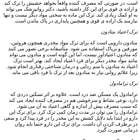
است. در صورتی که مصرف کننده واقعاً بخواهد حشیش را ترک کند
و اراده ی قوی برای این کار داشته باشید، دکتر روانپزشک می تواند
به او کمک زیادی کند. ترک این ماده به سختی مواد دیگر نیست و تنها
نیازمند یک اراده ی قوی و همچنین پایداری در پاک ماندن است.
ترک اعتیاد متادون
متادون دارویی است که برای ترک مواد مخدری همچون هروئین،
مورفین و تریاک استفاده می شود. متأسفانه برخی تصور می کنند
که متادون اعتیادآور نیست، اما این گونه است و متادون می تواند
مانند مواد مخدر دیکر برای فرد اعتیاد ایجاد کند. بهتر است ترک
اعتیاد به متادون با سم زدایی و درمان شناختی رفتاری انجام شود.
زیرا علائم روانی نیاز به متادون بعد از ترک با فرد باقی می ماند.
ترک ترامادول
ترامادول یک مسکن ضد درد است. علاوه بر اثر تسکین دردی که
دارد، نوعی نشاط و سرخوشی هم در مصرف کننده ایجاد می کند
که سبب مصرف بیش از اندازه و گاهی اعتیاد به آن می شود.
ترامادول را می توان در مدت زمان کمی ترک کرد. برای ترک این
دارو در ابتدا باید دلایل کشش به این مخدر را در فرد پیدا کرد و سعی
در برطرف کردن آن داشت. برای ترک این دارو حتما باید روان
درمانی صورت گیرد.