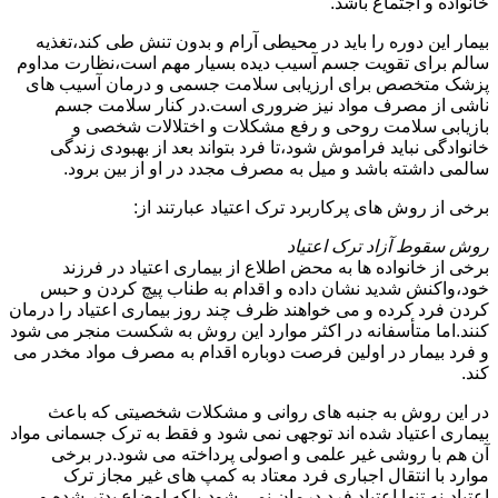
خانواده و اجتماع باشد.
بیمار این دوره را باید در محیطی آرام و بدون تنش طی کند،تغذیه
سالم برای تقویت جسم آسیب دیده بسیار مهم است،نظارت مداوم
پزشک متخصص برای ارزیابی سلامت جسمی و درمان آسیب های
ناشی از مصرف مواد نیز ضروری است.در کنار سلامت جسم
بازیابی سلامت روحی و رفع مشکلات و اختلالات شخصی و
خانوادگی نباید فراموش شود،تا فرد بتواند بعد از بهبودی زندگی
سالمی داشته باشد و میل به مصرف مجدد در او از بین برود.
برخی از روش های پرکاربرد ترک اعتیاد عبارتند از:
روش سقوط آزاد ترک اعتیاد
برخی از خانواده ها به محض اطلاع از بیماری اعتیاد در فرزند
خود،واکنش شدید نشان داده و اقدام به طناب پیچ کردن و حبس
کردن فرد کرده و می خواهند ظرف چند روز بیماری اعتیاد را درمان
کنند.اما متأسفانه در اکثر موارد این روش به شکست منجر می شود
و فرد بیمار در اولین فرصت دوباره اقدام به مصرف مواد مخدر می
کند.
در این روش به جنبه های روانی و مشکلات شخصیتی که باعث
بیماری اعتیاد شده اند توجهی نمی شود و فقط به ترک جسمانی مواد
آن هم با روشی غیر علمی و اصولی پرداخته می شود.در برخی
موارد با انتقال اجباری فرد معتاد به کمپ های غیر مجاز ترک
اعتیاد،نه تنها اعتیاد فرد درمان نمی شود،بلکه اوضاع بدتر شده و