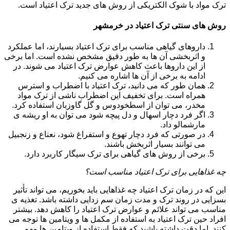
ترک مواد با شوک الکتریکی از روش های جدید ترک اعتیاد است.
روش های سنتی ترک اعتیاد در خرمشهر
داروهای گیاهی مناسب برای ترک اعتیاد بسیارند، اما عملکرد
و اثربخشی آن ها به طور دقیق مشخص نشده است. اما برخی
از این داروها باعث کاهش عوارض ترک اعتیاد می شوند. در
ادامه به برخی از آن ها اشاره می کنیم.
همان طور که می دانید، ترک اعتیاد با اضطراب و استرس
همراه است. برای تخفیف این اضطراب ناشی از ترک مواد
مخدر، می توان از اسطخودوس و گل گاوزبان استفاده کرد.
اگر فرد دچار اسهال و دل پیچه شود می توان به او ریشه ی
مارشمالو داد.
در صورتی که فرد دچار تهوع و استفراغ شود، نعناع و زنجبیل
می توانند بسیار اثربخش باشند.
برخی از روش های گیاهی برای ترک سیگار کاربرد دارد.
چه غذاهایی برای ترک اعتیاد مناسب است؟
این که در زمان ترک اعتیاد چه غذاهایی باید بخوریم، می تواند تأثیر
بسزایی در روند ترک و مدت زمان سم زدایی داشته باشد. تغذیه ی
مناسب می تواند علائم و عوارض ترک اعتیاد را کاهش دهد. بیشتر
افراد حین ترک اعتیاد به استفاده از مکمل ها و ویتامین ها توجه می
کنند. اما دقت داشته باشید که فقط استفاده از ویتامین ها مهم