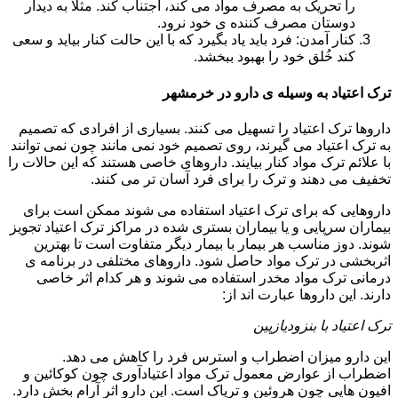
را تحریک به مصرف مواد می کند، اجتناب کند. مثلا به دیدار
دوستان مصرف کننده ی خود نرود.
کنار آمدن: فرد باید یاد بگیرد که با این حالت کنار بیاید و سعی
کند خُلق خود را بهبود ببخشد.
ترک اعتیاد به وسیله ی دارو در خرمشهر
داروها ترک اعتیاد را تسهیل می کنند. بسیاری از افرادی که تصمیم
به ترک اعتیاد می گیرند، روی تصمیم خود نمی مانند چون نمی توانند
با علائم ترک مواد کنار بیایند. داروهای خاصی هستند که این حالات را
تخفیف می دهند و ترک را برای فرد آسان تر می کنند.
داروهایی که برای ترک اعتیاد استفاده می شوند ممکن است برای
بیماران سرپایی و یا بیماران بستری شده در مراکز ترک اعتیاد تجویز
شوند. دوز مناسب هر بیمار با بیمار دیگر متفاوت است تا بهترین
اثربخشی در ترک مواد حاصل شود. داروهای مختلفی در برنامه ی
درمانی ترک مواد مخدر استفاده می شوند و هر کدام اثر خاصی
دارند. این داروها عبارت اند از:
ترک اعتیاد با بنزودیازپین
این دارو میزان اضطراب و استرس فرد را کاهش می دهد.
اضطراب از عوارض معمول ترک مواد اعتیادآوری چون کوکائین و
افیون هایی چون هروئین و تریاک است. این دارو اثر آرام بخش دارد.