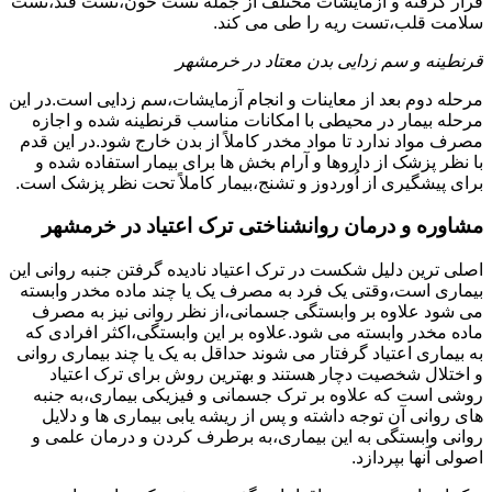
قرار گرفته و آزمایشات مختلف از جمله تست خون،تست قند،تست
سلامت قلب،تست ریه را طی می کند.
قرنطینه و سم زدایی بدن معتاد در خرمشهر
مرحله دوم بعد از معاینات و انجام آزمایشات،سم زدایی است.در این
مرحله بیمار در محیطی با امکانات مناسب قرنطینه شده و اجازه
مصرف مواد ندارد تا مواد مخدر کاملاً از بدن خارج شود.در این قدم
با نظر پزشک از داروها و آرام بخش ها برای بیمار استفاده شده و
برای پیشگیری از اُوردوز و تشنج،بیمار کاملاً تحت نظر پزشک است.
مشاوره و درمان روانشناختی ترک اعتیاد در خرمشهر
اصلی ترین دلیل شکست در ترک اعتیاد نادیده گرفتن جنبه روانی این
بیماری است،وقتی یک فرد به مصرف یک یا چند ماده مخدر وابسته
می شود علاوه بر وابستگی جسمانی،از نظر روانی نیز به مصرف
ماده مخدر وابسته می شود.علاوه بر این وابستگی،اکثر افرادی که
به بیماری اعتیاد گرفتار می شوند حداقل به یک یا چند بیماری روانی
و اختلال شخصیت دچار هستند و بهترین روش برای ترک اعتیاد
روشی است که علاوه بر ترک جسمانی و فیزیکی بیماری،به جنبه
های روانی آن توجه داشته و پس از ریشه یابی بیماری ها و دلایل
روانی وابستگی به این بیماری،به برطرف کردن و درمان علمی و
اصولی آنها بپردازد.