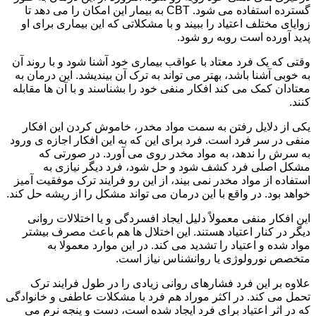
گسترده استفاده می شود. CBT به بیمار این امکان را می دهد تا
زوایای مختلف اعتیاد را ببیند و با مشکلاتی که این بیماری برای او
پدید آورده است روبه رو شود.
وقتی که یک فرد معتاد با عواقب بیماری خود آشنا شود و با روند آن
به خوبی آشنا باشد، بهتر می تواند به ترک آن بیندیشد. این درمان به
معتادان کمک می کند افکار منفی خود را بشناسند و با آن ها مقابله
کنند.
یکی از دلایل رفتن به سمت مواد مخدر، خاموش کردن این افکار
منفی در سر فرد است. فرد برای این که به این افکار اجازه ی ورود
به سرش را ندهد، به مواد مخدر روی می آورد. در صورتی که
مشکل اصلی فرد کشف شود و حل شود، فرد دیگر نیازی به
استفاده از مواد مخدر نمی بیند، از این رو فرایند ترک موفقیت آمیز
خواهد بود. در واقع با این درمان می تواند مشکل را از ریشه حل کند.
این افکار منفی معمولاً دلیل ایجاد افسردگی و یا اختلالات روانی
دیگر در کنار اعتیاد هستند. این اختلال ها هم باعث مصرف بیشتر
مواد شده و اعتیاد را تشدید می کند. در این موارد معمولا به
متخصص نورولوژی یا روانشناس نیاز است.
علاوه بر این فرد فشارهای روانی زیادی را در طول فرایند ترک
تحمل می کند. در اکثر موراد هم فرد با مشکلات عاطفی و خانوادگی
که در اثر اعتیاد برای فرد ایجاد شده است، دست و پنجه نرم می