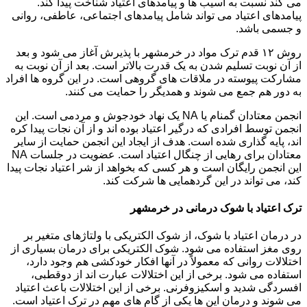
می کند نسبت به آسیب ها و پیامدهای اعتیاد شناخت پیدا کند.
پیامدهای اعتیاد می تواند شامل پیامدهای اجتماعی، عاطفی، روانی
و جسمی باشد.
روش ۱۲ قدم ترک مواد در خرمشهر با پذیرش آغاز می شود و بعد
از آن نوبت تسلیم شدن به یک قدرت بالاتر است. بعد از آن نوبت به
مشارکت پیوسته در ملاقات های گروهی است. در این گروه ها افراد
به دور هم جمع می شوند و همدیگر را حمایت می کنند.
انجمن معتادان گمنام یا NA یک نهاد خودجوش و مردمی است. این
انجمن توسط افرادی که درگیر اعتیاد بوده اند و از آن نجات پیدا کره
اند، پایه گذاری شده است. هدف از ایجاد این انجمن حمایت از سایر
معتادان برای رهایی از چنگال اعتیاد است. عضویت در جلسات NA
این انجمن رایگان است و هر کسی که بخواهد از شر اعتیاد نجات پیدا
کند، می تواند در این گردهمایی ها شرکت کند.
ترک اعتیاد با شوک درمانی در خرمشهر
در درمان اعتیاد با شوک، از شوک الکتریکی با ولتاژهای متغیر بر
روی مغز استفاده می شود. شوک الکتریکی برای درمان بسیاری از
اختلالات روانی که معمولاً در آنها افکار خودکشی هم وجود دارد،
استفاده می شود. برخی از این اختلالات عبارت اند از دوقطبی،
افسردگی شدید و اسکیزوفرنی. برخی از این اختلالات باعث اعتیاد
می شوند و درمان این ها یکی از گام های مهم در ترک اعتیاد است.