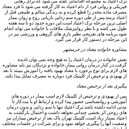
ترک اعتیاد به مجموعه اقداماتی گفته می شود که برای رهایی
فیزیکی و روانی فرد از دام اعتیاد به کار گرفته می شود تا فرد معتاد
مصرف ماده مخدر را قطع کرده و به زندگی سالم و طبیعی قبل از
اعتیاد برسد.پس از طی دوره سم زدایی بازیابی روح و روان بیمار
اصلی ترین مرحله ترک اعتیاد است.این دوره حدود دو تا سه هفته
طول می کشد و با نظر روانپزشک ملاقات با خانواده می تواند انجام
شود،برنامه های تفریحی نظیر بازی های گروهی و ورزشی نیز در
این مرحله در دستور کار قرار می گیرد.
مشاوره خانواده معتاد در خرمشهر
نقش خانواده در درمان اعتیاد را به هیچ وجه نمی توان نادیده
گرفت.در کنار درمان روانی بیمار،خانواده و نزدیکان نیز باید مشاوره
های لازم برای نوع برخورد با معتاد بهبود یافته را آموزش ببینند تا بعد
از بهبودی و ترخیص از کلینیک فرد دوباره به مصرف تمایل پیدا نکند.
پیگیری بعد از ترخیص معتاد
پس از بهبودی و ترخیص از کلینیک لازم است بیمار در دوره های
آموزشی و روانشناسی حضور پیدا کرده و ارتباط او با مددکار تا
مدتی ادامه داشته باشد.ترک اعتیاد تنها با سم زدایی و بدون درمان
های روحی اثر بخشی چندانی نخواهد داشت و احتمال بازگشت به
اعتیاد بسیار زیاد است.کلینیک تهران پاک بعد از ترخیص بیماران نیز
وضعیت آنها را پیگیری خواهد نمود و برای شرکت در جلسات مختلف
از ایشان دعوت می شود.