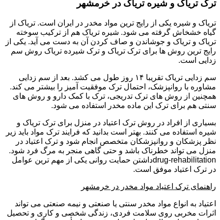
ترک تریاک و شیره تریاک در خرمشهر
تریاک و شیره یکی از رایج ترین مواد مخدر در ایران است. تریاک از
گیاه خشخاش گرفته می شود. شیره تریاک هم از ترکیب سوخته
تریاک و تریاک و جوشاندن و صاف کردن آن به دست می آید. یکی از
رایج ترین روش ها برای ترک تریاک و ترک شیرده تریاک روش سم
زدایی است.
سم زدایی تریاک تقریبا ۱۴ روز طول می کشد. بعد از سم زدایی
مشاوره با روانپزشک، احتمال ترک موفقیت آمیز را بیشتر می کند.
همچنین از روش های ترک تدریجی، ترک با کمک دارو و روش های
سنتی هم برای ترک این ماده مخدر استفاده می شود.
بسیاری از افراد در روش ترک اعتیاد در منزل برای ترک تریاک و
شیره استفاده می کنند. بهتر است بدانید که فرایند ترک مواد باید زیر
نظر پزشکان و روانپزشکان متخصص انجام شود و ترک اعتیاد در
منزل می تواند خطرناک باشد و حتی گاهی منجر به مرگ فرد شود.
drug-rehabilitationداشتن حمایت روانی یکی از مهم ترین عوامل
در ترک اعتیاد موفق است.
راهنمای ترک اعتیاد مواد مخدر در خرمشهر
اعتیاد به انواع مواد مخدر سنتی یا صنعتی و نیمه صنعتی می تواند
اثرات مخربی روی سلامت فردی، زندگی شخصی و کاری و تحصیل