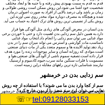
قدم به قدم به سمت بهبودی پیش رفته و با جنبه ها و ابعاد مختلف
شخصیت خود آشنا می شود.این روش ممکن است روشی طولانی و
زمان بر باشد ولی درصد بالایی از افراد به صورت اصولی درمان
شده و هیچگاه به مصرف دوباره مواد مخدر روی نمی آورند.این
روش یکی از تضمینی ترین روش های ترک اعتیاد به حساب می آید.
بدن انسان در معرض آلودگی های زیادی مثل آلودگی هوا قرار
دارد.به همین دلیل سم زدایی بدن اهمیت دارد و حتی با خوردن برخی
مواد غذایی می توان سم زدایی را انجام داد.انتخاب مواد غذایی
نامناسب،مات گوارشی و استرس می تواند میزان سم را در بدن
زیاد دهد.تولید آلاینده ها و سموم متعدد یکی از مات دنیای صنعتی
است،موادی که روزانه انسان و سایر موجودات زنده را مورد هدف
قرار داده است.تصفیه سموم ناشی از آلودگی های صنعتی،هوا و
مسمویت با فلزات سنگین مانند سرب،جیوه،کادمیوم و آرسنیک
نیازمند شناسایی تازه ترین راههای مقابله دراین زمینه است.
سم زدایی بدن در خرمشهر
سم از کجا وارد بدن ما می شوند؟ با استفاده از چه روش
هایی می توان این سم مضر را از بدن خارج کرد؟
تلفن تماس فوری
مرکز ترک اعتیاد خرمشهر,سم زدایی بدن خرمشهر
☞☏
tel:09128033153
بطور کلی سم موجود در بدن به دو گروه عمده تقسیم می
شوند.بخش بزرگی از این سموم مثل مواد به جا مانده از سموم