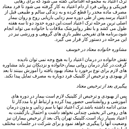
ترک اعتیاد به مجموعه اقداماتی گفته می شود که برای رهایی
فیزیکی و روانی فرد از دام اعتیاد به کار گرفته می شود تا فرد معتاد
مصرف ماده مخدر را قطع کرده و به زندگی سالم و طبیعی قبل از
اعتیاد برسد.پس از طی دوره سم زدایی بازیابی روح و روان بیمار
اصلی ترین مرحله ترک اعتیاد است.این دوره حدود دو تا سه هفته
طول می کشد و با نظر روانپزشک ملاقات با خانواده می تواند انجام
شود،برنامه های تفریحی نظیر بازی های گروهی و ورزشی نیز در
این مرحله در دستور کار قرار می گیرد.
مشاوره خانواده معتاد در خوسف
نقش خانواده در درمان اعتیاد را به هیچ وجه نمی توان نادیده
گرفت.در کنار درمان روانی بیمار،خانواده و نزدیکان نیز باید مشاوره
های لازم برای نوع برخورد با معتاد بهبود یافته را آموزش ببینند تا بعد
از بهبودی و ترخیص از کلینیک فرد دوباره به مصرف تمایل پیدا نکند.
پیگیری بعد از ترخیص معتاد
پس از بهبودی و ترخیص از کلینیک لازم است بیمار در دوره های
آموزشی و روانشناسی حضور پیدا کرده و ارتباط او با مددکار تا
مدتی ادامه داشته باشد.ترک اعتیاد تنها با سم زدایی و بدون درمان
های روحی اثر بخشی چندانی نخواهد داشت و احتمال بازگشت به
اعتیاد بسیار زیاد است.کلینیک تهران پاک بعد از ترخیص بیماران نیز
وضعیت آنها را پیگیری خواهد نمود و برای شرکت در جلسات مختلف
از ایشان دعوت می شود.