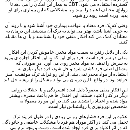
گسترده استفاده می شود. CBT به بیمار این امکان را می دهد تا
زوایای مختلف اعتیاد را ببیند و با مشکلاتی که این بیماری برای او
پدید آورده است روبه رو شود.
وقتی که یک فرد معتاد با عواقب بیماری خود آشنا شود و با روند آن
به خوبی آشنا باشد، بهتر می تواند به ترک آن بیندیشد. این درمان به
معتادان کمک می کند افکار منفی خود را بشناسند و با آن ها مقابله
کنند.
یکی از دلایل رفتن به سمت مواد مخدر، خاموش کردن این افکار
منفی در سر فرد است. فرد برای این که به این افکار اجازه ی ورود
به سرش را ندهد، به مواد مخدر روی می آورد. در صورتی که
مشکل اصلی فرد کشف شود و حل شود، فرد دیگر نیازی به
استفاده از مواد مخدر نمی بیند، از این رو فرایند ترک موفقیت آمیز
خواهد بود. در واقع با این درمان می تواند مشکل را از ریشه حل کند.
این افکار منفی معمولاً دلیل ایجاد افسردگی و یا اختلالات روانی
دیگر در کنار اعتیاد هستند. این اختلال ها هم باعث مصرف بیشتر
مواد شده و اعتیاد را تشدید می کند. در این موارد معمولا به
متخصص نورولوژی یا روانشناس نیاز است.
علاوه بر این فرد فشارهای روانی زیادی را در طول فرایند ترک
تحمل می کند. در اکثر موراد هم فرد با مشکلات عاطفی و خانوادگی
که در اثر اعتیاد برای فرد ایجاد شده است، دست و پنجه نرم می