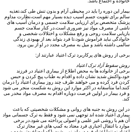
خانواده و اجتماع باشد.
بیمار این دوره را باید در محیطی آرام و بدون تنش طی کند،تغذیه
سالم برای تقویت جسم آسیب دیده بسیار مهم است،نظارت مداوم
پزشک متخصص برای ارزیابی سلامت جسمی و درمان آسیب های
ناشی از مصرف مواد نیز ضروری است.در کنار سلامت جسم
بازیابی سلامت روحی و رفع مشکلات و اختلالات شخصی و
خانوادگی نباید فراموش شود،تا فرد بتواند بعد از بهبودی زندگی
سالمی داشته باشد و میل به مصرف مجدد در او از بین برود.
برخی از روش های پرکاربرد ترک اعتیاد عبارتند از:
روش سقوط آزاد ترک اعتیاد
برخی از خانواده ها به محض اطلاع از بیماری اعتیاد در فرزند
خود،واکنش شدید نشان داده و اقدام به طناب پیچ کردن و حبس
کردن فرد کرده و می خواهند ظرف چند روز بیماری اعتیاد را درمان
کنند.اما متأسفانه در اکثر موارد این روش به شکست منجر می شود
و فرد بیمار در اولین فرصت دوباره اقدام به مصرف مواد مخدر می
کند.
در این روش به جنبه های روانی و مشکلات شخصیتی که باعث
بیماری اعتیاد شده اند توجهی نمی شود و فقط به ترک جسمانی مواد
آن هم با روشی غیر علمی و اصولی پرداخته می شود.در برخی
موارد با انتقال اجباری فرد معتاد به کمپ های غیر مجاز ترک
اعتیاد،نه تنها اعتیاد فرد درمان نمی شود،بلکه اوضاع بدتر شده و