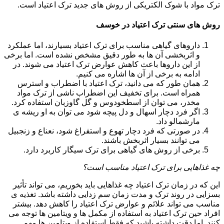
ترک مواد با شوک الکتریکی از روش های جدید ترک اعتیاد است.
روش های سنتی ترک اعتیاد در خوسف
داروهای گیاهی مناسب برای ترک اعتیاد بسیارند، اما عملکرد
و اثربخشی آن ها به طور دقیق مشخص نشده است. اما برخی
از این داروها باعث کاهش عوارض ترک اعتیاد می شوند. در
ادامه به برخی از آن ها اشاره می کنیم.
همان طور که می دانید، ترک اعتیاد با اضطراب و استرس
همراه است. برای تخفیف این اضطراب ناشی از ترک مواد
مخدر، می توان از اسطخودوس و گل گاوزبان استفاده کرد.
اگر فرد دچار اسهال و دل پیچه شود می توان به او ریشه ی
مارشمالو داد.
در صورتی که فرد دچار تهوع و استفراغ شود، نعناع و زنجبیل
می توانند بسیار اثربخش باشند.
برخی از روش های گیاهی برای ترک سیگار کاربرد دارد.
چه غذاهایی برای ترک اعتیاد مناسب است؟
این که در زمان ترک اعتیاد چه غذاهایی باید بخوریم، می تواند تأثیر
بسزایی در روند ترک و مدت زمان سم زدایی داشته باشد. تغذیه ی
مناسب می تواند علائم و عوارض ترک اعتیاد را کاهش دهد. بیشتر
افراد حین ترک اعتیاد به استفاده از مکمل ها و ویتامین ها توجه می
کنند. اما دقت داشته باشید که فقط استفاده از ویتامین ها مهم