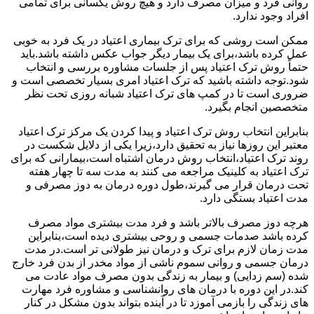
روانی فرد و میزان مصرف دارد و هیچ روش یکسانی برای تمامی
افراد وجود ندارد.
ممکن است روشی که برای ترک بیماری اعتیاد در یک فرد به خوبی
عمل کرده باشد،برای یک بیمار دیگر جواب عکس داشته باشد.باید
حتماً روش ترک اعتیاد پس از جلسات مشاوره بررسی و انتخاب
شود.توجه داشته باشید که ترک اعتیاد امری بسیار تخصصی است و
ضروری است تا در کمپ های ترک اعتیاد شبانه روزی تحت نظر
متخصصین انجام بگیرد.
بنابراین انتخاب روش ترک اعتیاد و پیدا کردن یک مرکز ترک اعتیاد
معتبر این روزها نیاز به تحقیق دارد،زیرا یکی از دلایل شکست در
روند ترک اعتیاد،انتخاب روش درمان اشتباه است،بیمارانی که برای
ترک اعتیاد به کلینیک مراجعه می کنند به مدت سه تا چهار هفته
تحت درمان قرار می گیرند،طول دوره درمان به دوز مصرفی و
مدت اعتیاد بستگی دارد.
هرچه دوز مصرف بالاتر باشد و فرد مدت بیشتری مواد مصرف
کرده باشد صدمات جسمی و روحی بیشتری دیده است،بنابراین
مدت زمان لازم برای ترک و درمان نیز طولانی تر است.در مدت
درمان جسمی و روانی سموم ناشی از مواد مخدر از بدن فرد خارج
شده (سم زدایی) و بیمار به زندگی بدون مصرف مواد عادت می
کند.در این دوره با درمان های روانشناسی و مشاوره فرد مهارت
های زندگی را بازمی آموزد تا در آینده بتواند بدون مشکل در کنار