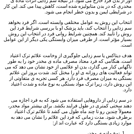
آور از بدن فرد خارج می شود. در نتیجه سم زدایی اثرات ماده ی
مخدری که در بدن متابولیزه شده است، کاهش پیدا می کند. این کار
در شرایطی ایمن و بدون خطر انجام می شود.
انتخاب این روش به عوامل مختلفی وابسته است. اگر فرد بخواهد
سم زدایی را انتخاب کند، باید پزشک او با بررسی شرایط فرد این
روش را تأیید کند. همچنین شرایط روانی فرد در انتخاب این روش
بسیار مؤثر است. از طرفی میزان وابستگی یکی دیگر از این عوامل
است.
هدف دیتاکس یا سم زدایی جلوگیری از وخامت علائم ترک اعتیاد
است. هنگامی که فرد معتاد مصرف ماده ی مخدر خود را به طور
ناگهانی کنار می گذارد، بدن او علائمی از خود نشان می دهد که می
تواند فعالیت های روزانه ی او را مختل کند. شدت بروز این علائم
بستگی به میزان مصرف فرد دارد. هر کسی تجربه ی متفاوتی از
این روش دارد، زیرا ترک مواد بستگی به نوع ماده و شدت اعتیاد
دارد.
در سم زدایی از داروهایی استفاده می شود که به فرد اجازه می
دهند سختی کمتری در طول فرایند بکشد. برای بیشتر مواد مخدر،
معمولاً چندین رو تا چند ماه طول می کشد تا علائم ترک اعتیاد
برطرف شود. مدت زمانی که فرد این علائم را نشان می دهد به
موارد زیادی بستگی دارد که عبارت اند از:
نوع ماده ی مخدر