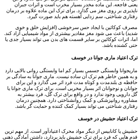
یعنی فاجعه. این ماده مخدر بسیار مخرب است و اثرات جبران
ناپذیری بر روی مغز می گذارد. برای ترک این ماده علاوه بر درمان
رفتاری شناختی، سم زدایی آهسته هم باید صورت گیرد.
مصرف کوکائین با ایجاد حس سرخوشی (افزایش خلق و خوی
شدید) باعث می شود مغز مقادیر بیشتری از مواد شیمیایی آزاد کند.
اما، اثرات کوکائین بر سایر قسمت های بدن می تواند بسیار جدی یا
حتی کشنده باشد.
ترک اعتیاد ماری جوانا در خوسف
ماریجوانا وابستگی جسمی بسیار کم اما وابستگی روانی بالایی دارد
و به همین خاطر هم ترک آن ساده نیست. ماری جوانا به سادگی بر
حافظه ی بلندمدت و کوتاه مدت فرد اثر می گذارد و این برای
جوانان و نوجوانان اثر بسیار مخربی است. برای ترک ماری جوانا یا
گل دارویی وجود ندارد و در واقع برای ترک گل، فرد بیشتر به
مشاوره روانپزشکی و کمک روانشناختی دارد. همچنین درمان
رفتاری شناختی می تواند بسیار کمک کننده و حمایت گر باشد.
ترک اعتیاد حشیش در خوسف
حشیش یا کانابیس از دیگر مواد محرک اعتیادآور است. از مهم ترین
قدم هایی که فرد برای ترک حشیش باید بردارد، داشتن آمادگی ذهنی