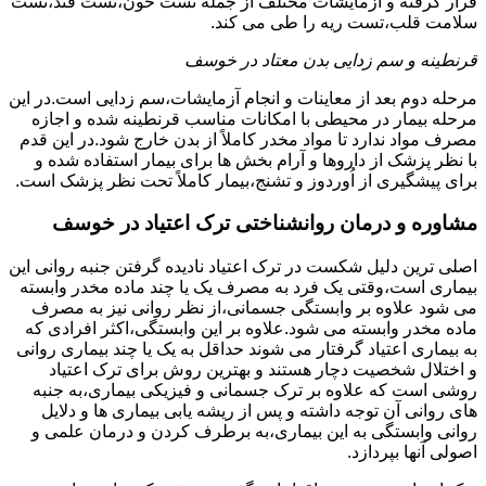
قرار گرفته و آزمایشات مختلف از جمله تست خون،تست قند،تست
سلامت قلب،تست ریه را طی می کند.
قرنطینه و سم زدایی بدن معتاد در خوسف
مرحله دوم بعد از معاینات و انجام آزمایشات،سم زدایی است.در این
مرحله بیمار در محیطی با امکانات مناسب قرنطینه شده و اجازه
مصرف مواد ندارد تا مواد مخدر کاملاً از بدن خارج شود.در این قدم
با نظر پزشک از داروها و آرام بخش ها برای بیمار استفاده شده و
برای پیشگیری از اُوردوز و تشنج،بیمار کاملاً تحت نظر پزشک است.
مشاوره و درمان روانشناختی ترک اعتیاد در خوسف
اصلی ترین دلیل شکست در ترک اعتیاد نادیده گرفتن جنبه روانی این
بیماری است،وقتی یک فرد به مصرف یک یا چند ماده مخدر وابسته
می شود علاوه بر وابستگی جسمانی،از نظر روانی نیز به مصرف
ماده مخدر وابسته می شود.علاوه بر این وابستگی،اکثر افرادی که
به بیماری اعتیاد گرفتار می شوند حداقل به یک یا چند بیماری روانی
و اختلال شخصیت دچار هستند و بهترین روش برای ترک اعتیاد
روشی است که علاوه بر ترک جسمانی و فیزیکی بیماری،به جنبه
های روانی آن توجه داشته و پس از ریشه یابی بیماری ها و دلایل
روانی وابستگی به این بیماری،به برطرف کردن و درمان علمی و
اصولی آنها بپردازد.