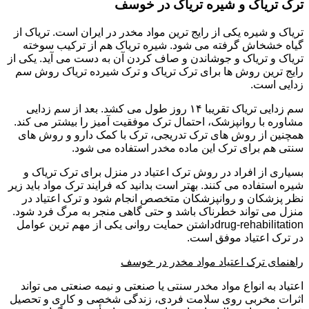
ترک تریاک و شیره تریاک در خوسف
تریاک و شیره یکی از رایج ترین مواد مخدر در ایران است. تریاک از
گیاه خشخاش گرفته می شود. شیره تریاک هم از ترکیب سوخته
تریاک و تریاک و جوشاندن و صاف کردن آن به دست می آید. یکی از
رایج ترین روش ها برای ترک تریاک و ترک شیرده تریاک روش سم
زدایی است.
سم زدایی تریاک تقریبا ۱۴ روز طول می کشد. بعد از سم زدایی
مشاوره با روانپزشک، احتمال ترک موفقیت آمیز را بیشتر می کند.
همچنین از روش های ترک تدریجی، ترک با کمک دارو و روش های
سنتی هم برای ترک این ماده مخدر استفاده می شود.
بسیاری از افراد در روش ترک اعتیاد در منزل برای ترک تریاک و
شیره استفاده می کنند. بهتر است بدانید که فرایند ترک مواد باید زیر
نظر پزشکان و روانپزشکان متخصص انجام شود و ترک اعتیاد در
منزل می تواند خطرناک باشد و حتی گاهی منجر به مرگ فرد شود.
drug-rehabilitationداشتن حمایت روانی یکی از مهم ترین عوامل
در ترک اعتیاد موفق است.
راهنمای ترک اعتیاد مواد مخدر در خوسف
اعتیاد به انواع مواد مخدر سنتی یا صنعتی و نیمه صنعتی می تواند
اثرات مخربی روی سلامت فردی، زندگی شخصی و کاری و تحصیل