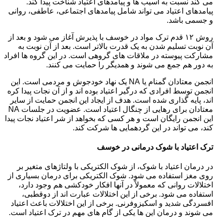
می کند نسبت به آسیب ها و پیامدهای اعتیاد شناخت پیدا کند.
پیامدهای اعتیاد می تواند شامل پیامدهای اجتماعی، عاطفی، روانی
و جسمی باشد.
روش ۱۲ قدم ترک مواد در خوسف با پذیرش آغاز می شود و بعد از
آن نوبت تسلیم شدن به یک قدرت بالاتر است. بعد از آن نوبت به
مشارکت پیوسته در ملاقات های گروهی است. در این گروه ها افراد
به دور هم جمع می شوند و همدیگر را حمایت می کنند.
انجمن معتادان گمنام یا NA یک نهاد خودجوش و مردمی است. این
انجمن توسط افرادی که درگیر اعتیاد بوده اند و از آن نجات پیدا کره
اند، پایه گذاری شده است. هدف از ایجاد این انجمن حمایت از سایر
معتادان برای رهایی از چنگال اعتیاد است. عضویت در جلسات NA
این انجمن رایگان است و هر کسی که بخواهد از شر اعتیاد نجات پیدا
کند، می تواند در این گردهمایی ها شرکت کند.
ترک اعتیاد با شوک درمانی در خوسف
در درمان اعتیاد با شوک، از شوک الکتریکی با ولتاژهای متغیر بر
روی مغز استفاده می شود. شوک الکتریکی برای درمان بسیاری از
اختلالات روانی که معمولاً در آنها افکار خودکشی هم وجود دارد،
استفاده می شود. برخی از این اختلالات عبارت اند از دوقطبی،
افسردگی شدید و اسکیزوفرنی. برخی از این اختلالات باعث اعتیاد
می شوند و درمان این ها یکی از گام های مهم در ترک اعتیاد است.