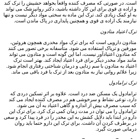
است. در صورتی که مصرف کننده واقعاً بخواهد حشیش را ترک کند
و اراده ی قوی برای این کار داشته باشید، دکتر روانپزشک می تواند
به او کمک زیادی کند. ترک این ماده به سختی مواد دیگر نیست و تنها
نیازمند یک اراده ی قوی و همچنین پایداری در پاک ماندن است.
ترک اعتیاد متادون
متادون دارویی است که برای ترک مواد مخدری همچون هروئین،
مورفین و تریاک استفاده می شود. متأسفانه برخی تصور می کنند
که متادون اعتیادآور نیست، اما این گونه است و متادون می تواند
مانند مواد مخدر دیکر برای فرد اعتیاد ایجاد کند. بهتر است ترک
اعتیاد به متادون با سم زدایی و درمان شناختی رفتاری انجام شود.
زیرا علائم روانی نیاز به متادون بعد از ترک با فرد باقی می ماند.
ترک ترامادول
ترامادول یک مسکن ضد درد است. علاوه بر اثر تسکین دردی که
دارد، نوعی نشاط و سرخوشی هم در مصرف کننده ایجاد می کند
که سبب مصرف بیش از اندازه و گاهی اعتیاد به آن می شود.
ترامادول را می توان در مدت زمان کمی ترک کرد. برای ترک این
دارو در ابتدا باید دلایل کشش به این مخدر را در فرد پیدا کرد و سعی
در برطرف کردن آن داشت. برای ترک این دارو حتما باید روان
درمانی صورت گیرد.