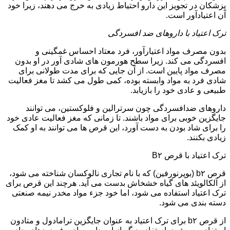
پزشکان در تجویز این دارو احتیاط زیادی به خرج می دهند، زیرا خود
آن اعتیادآور است.
ترک اعتیاد با داروهای ضد افسردگی
بدون مصرف مواد اعتیارآور، فرد معتاد احساس غمگینی و
افسردگی می کند. زیرا سطح هورمون های شادی آور در او بدون
مصرف مواد پایین است. از آن جایی که برای مدت طولانی برای
شادی فرد به مواد وابسته بوده، کمی طول می کشد تا مغز فعالیت
طبیعی و عادی خود را بازیابد.
داروهای ضدافسردگی چون سرترالین و فلوکستین، می توانند
جایگزین خوبی برای مواد باشند. تا زمانی که مغز فعالیت عادی خود
را برای شاد بودن به دست آورد، این قرص ها می توانند به او کمک
زیادی بکنند.
ترک اعتیاد با قرص B۲
قرص b۲ (بوپرنورفین) که با نام تجاری نالوکسان شناخته می شود،
از آلکالویئد های گیاه خشخاش بدست می آید. هرچند این قرص برای
ترک اعتیاد استفاده می شود، اما خود جزء مواد مخدر نیمه صنعتی
دسته بندی می شود.
از قرص b۲ برای ترک اعتیاد به عنوان جایگزین ترامادول و متادون