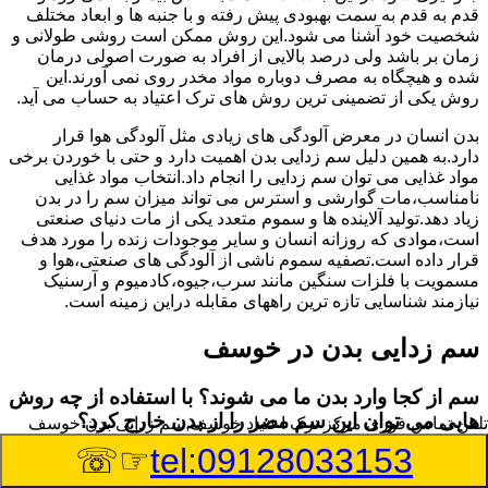
قدم به قدم به سمت بهبودی پیش رفته و با جنبه ها و ابعاد مختلف
شخصیت خود آشنا می شود.این روش ممکن است روشی طولانی و
زمان بر باشد ولی درصد بالایی از افراد به صورت اصولی درمان
شده و هیچگاه به مصرف دوباره مواد مخدر روی نمی آورند.این
روش یکی از تضمینی ترین روش های ترک اعتیاد به حساب می آید.
بدن انسان در معرض آلودگی های زیادی مثل آلودگی هوا قرار
دارد.به همین دلیل سم زدایی بدن اهمیت دارد و حتی با خوردن برخی
مواد غذایی می توان سم زدایی را انجام داد.انتخاب مواد غذایی
نامناسب،مات گوارشی و استرس می تواند میزان سم را در بدن
زیاد دهد.تولید آلاینده ها و سموم متعدد یکی از مات دنیای صنعتی
است،موادی که روزانه انسان و سایر موجودات زنده را مورد هدف
قرار داده است.تصفیه سموم ناشی از آلودگی های صنعتی،هوا و
مسمویت با فلزات سنگین مانند سرب،جیوه،کادمیوم و آرسنیک
نیازمند شناسایی تازه ترین راههای مقابله دراین زمینه است.
سم زدایی بدن در خوسف
سم از کجا وارد بدن ما می شوند؟ با استفاده از چه روش
هایی می توان این سم مضر را از بدن خارج کرد؟
تلفن تماس فوری
مرکز ترک اعتیاد خوسف,سم زدایی بدن خوسف
☞☏
tel:09128033153
بطور کلی سم موجود در بدن به دو گروه عمده تقسیم می
شوند.بخش بزرگی از این سموم مثل مواد به جا مانده از سموم