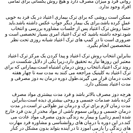
روانی فرد و میزان مصرف دارد و هیچ روش یکسانی برای تمامی
افراد وجود ندارد.
ممکن است روشی که برای ترک بیماری اعتیاد در یک فرد به خوبی
عمل کرده باشد،برای یک بیمار دیگر جواب عکس داشته باشد.باید
حتماً روش ترک اعتیاد پس از جلسات مشاوره بررسی و انتخاب
شود.توجه داشته باشید که ترک اعتیاد امری بسیار تخصصی است و
ضروری است تا در کمپ های ترک اعتیاد شبانه روزی تحت نظر
متخصصین انجام بگیرد.
بنابراین انتخاب روش ترک اعتیاد و پیدا کردن یک مرکز ترک اعتیاد
معتبر این روزها نیاز به تحقیق دارد،زیرا یکی از دلایل شکست در
روند ترک اعتیاد،انتخاب روش درمان اشتباه است،بیمارانی که برای
ترک اعتیاد به کلینیک مراجعه می کنند به مدت سه تا چهار هفته
تحت درمان قرار می گیرند،طول دوره درمان به دوز مصرفی و
مدت اعتیاد بستگی دارد.
هرچه دوز مصرف بالاتر باشد و فرد مدت بیشتری مواد مصرف
کرده باشد صدمات جسمی و روحی بیشتری دیده است،بنابراین
مدت زمان لازم برای ترک و درمان نیز طولانی تر است.در مدت
درمان جسمی و روانی سموم ناشی از مواد مخدر از بدن فرد خارج
شده (سم زدایی) و بیمار به زندگی بدون مصرف مواد عادت می
کند.در این دوره با درمان های روانشناسی و مشاوره فرد مهارت
های زندگی را بازمی آموزد تا در آینده بتواند بدون مشکل در کنار