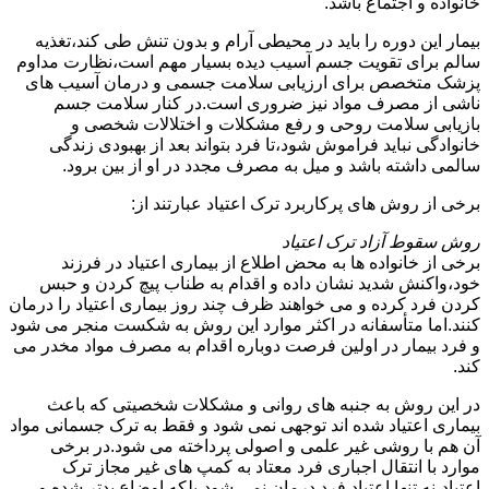
خانواده و اجتماع باشد.
بیمار این دوره را باید در محیطی آرام و بدون تنش طی کند،تغذیه
سالم برای تقویت جسم آسیب دیده بسیار مهم است،نظارت مداوم
پزشک متخصص برای ارزیابی سلامت جسمی و درمان آسیب های
ناشی از مصرف مواد نیز ضروری است.در کنار سلامت جسم
بازیابی سلامت روحی و رفع مشکلات و اختلالات شخصی و
خانوادگی نباید فراموش شود،تا فرد بتواند بعد از بهبودی زندگی
سالمی داشته باشد و میل به مصرف مجدد در او از بین برود.
برخی از روش های پرکاربرد ترک اعتیاد عبارتند از:
روش سقوط آزاد ترک اعتیاد
برخی از خانواده ها به محض اطلاع از بیماری اعتیاد در فرزند
خود،واکنش شدید نشان داده و اقدام به طناب پیچ کردن و حبس
کردن فرد کرده و می خواهند ظرف چند روز بیماری اعتیاد را درمان
کنند.اما متأسفانه در اکثر موارد این روش به شکست منجر می شود
و فرد بیمار در اولین فرصت دوباره اقدام به مصرف مواد مخدر می
کند.
در این روش به جنبه های روانی و مشکلات شخصیتی که باعث
بیماری اعتیاد شده اند توجهی نمی شود و فقط به ترک جسمانی مواد
آن هم با روشی غیر علمی و اصولی پرداخته می شود.در برخی
موارد با انتقال اجباری فرد معتاد به کمپ های غیر مجاز ترک
اعتیاد،نه تنها اعتیاد فرد درمان نمی شود،بلکه اوضاع بدتر شده و