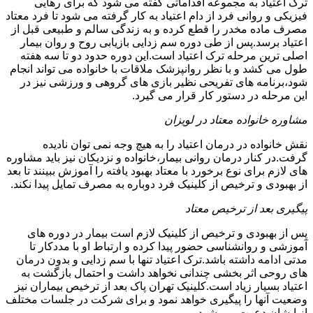
ترک اعتیاد به مجموعه اقداماتی گفته می شود که برای رهایی
فیزیکی و روانی فرد از دام اعتیاد به کار گرفته می شود تا فرد معتاد
مصرف ماده مخدر را قطع کرده و به زندگی سالم و طبیعی قبل از
اعتیاد برسد.پس از طی دوره سم زدایی بازیابی روح و روان بیمار
اصلی ترین مرحله ترک اعتیاد است.این دوره حدود دو تا سه هفته
طول می کشد و با نظر روانپزشک ملاقات با خانواده می تواند انجام
شود،برنامه های تفریحی نظیر بازی های گروهی و ورزشی نیز در
این مرحله در دستور کار قرار می گیرد.
مشاوره خانواده معتاد در لویزان
نقش خانواده در درمان اعتیاد را به هیچ وجه نمی توان نادیده
گرفت.در کنار درمان روانی بیمار،خانواده و نزدیکان نیز باید مشاوره
های لازم برای نوع برخورد با معتاد بهبود یافته را آموزش ببینند تا بعد
از بهبودی و ترخیص از کلینیک فرد دوباره به مصرف تمایل پیدا نکند.
پیگیری بعد از ترخیص معتاد
پس از بهبودی و ترخیص از کلینیک لازم است بیمار در دوره های
آموزشی و روانشناسی حضور پیدا کرده و ارتباط او با مددکار تا
مدتی ادامه داشته باشد.ترک اعتیاد تنها با سم زدایی و بدون درمان
های روحی اثر بخشی چندانی نخواهد داشت و احتمال بازگشت به
اعتیاد بسیار زیاد است.کلینیک تهران پاک بعد از ترخیص بیماران نیز
وضعیت آنها را پیگیری خواهد نمود و برای شرکت در جلسات مختلف
از ایشان دعوت می شود.