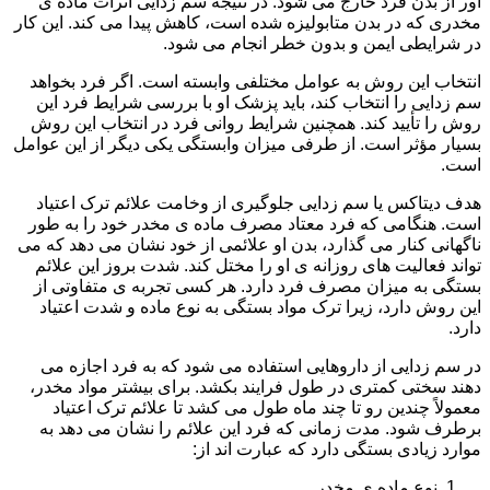
آور از بدن فرد خارج می شود. در نتیجه سم زدایی اثرات ماده ی
مخدری که در بدن متابولیزه شده است، کاهش پیدا می کند. این کار
در شرایطی ایمن و بدون خطر انجام می شود.
انتخاب این روش به عوامل مختلفی وابسته است. اگر فرد بخواهد
سم زدایی را انتخاب کند، باید پزشک او با بررسی شرایط فرد این
روش را تأیید کند. همچنین شرایط روانی فرد در انتخاب این روش
بسیار مؤثر است. از طرفی میزان وابستگی یکی دیگر از این عوامل
است.
هدف دیتاکس یا سم زدایی جلوگیری از وخامت علائم ترک اعتیاد
است. هنگامی که فرد معتاد مصرف ماده ی مخدر خود را به طور
ناگهانی کنار می گذارد، بدن او علائمی از خود نشان می دهد که می
تواند فعالیت های روزانه ی او را مختل کند. شدت بروز این علائم
بستگی به میزان مصرف فرد دارد. هر کسی تجربه ی متفاوتی از
این روش دارد، زیرا ترک مواد بستگی به نوع ماده و شدت اعتیاد
دارد.
در سم زدایی از داروهایی استفاده می شود که به فرد اجازه می
دهند سختی کمتری در طول فرایند بکشد. برای بیشتر مواد مخدر،
معمولاً چندین رو تا چند ماه طول می کشد تا علائم ترک اعتیاد
برطرف شود. مدت زمانی که فرد این علائم را نشان می دهد به
موارد زیادی بستگی دارد که عبارت اند از:
نوع ماده ی مخدر