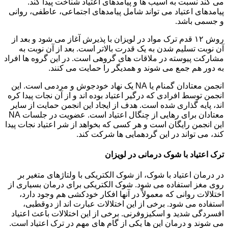
می کند نسبت به آسیب ها و پیامدهای اعتیاد شناخت پیدا کند.
پیامدهای اعتیاد می تواند شامل پیامدهای اجتماعی، عاطفی، روانی
و جسمی باشد.
روش ۱۲ قدم ترک مواد در لویزان با پذیرش آغاز می شود و بعد از
آن نوبت تسلیم شدن به یک قدرت بالاتر است. بعد از آن نوبت به
مشارکت پیوسته در ملاقات های گروهی است. در این گروه ها افراد
به دور هم جمع می شوند و همدیگر را حمایت می کنند.
انجمن معتادان گمنام یا NA یک نهاد خودجوش و مردمی است. این
انجمن توسط افرادی که درگیر اعتیاد بوده اند و از آن نجات پیدا کره
اند، پایه گذاری شده است. هدف از ایجاد این انجمن حمایت از سایر
معتادان برای رهایی از چنگال اعتیاد است. عضویت در جلسات NA
این انجمن رایگان است و هر کسی که بخواهد از شر اعتیاد نجات پیدا
کند، می تواند در این گردهمایی ها شرکت کند.
ترک اعتیاد با شوک درمانی در لویزان
در درمان اعتیاد با شوک، از شوک الکتریکی با ولتاژهای متغیر بر
روی مغز استفاده می شود. شوک الکتریکی برای درمان بسیاری از
اختلالات روانی که معمولاً در آنها افکار خودکشی هم وجود دارد،
استفاده می شود. برخی از این اختلالات عبارت اند از دوقطبی،
افسردگی شدید و اسکیزوفرنی. برخی از این اختلالات باعث اعتیاد
می شوند و درمان این ها یکی از گام های مهم در ترک اعتیاد است.