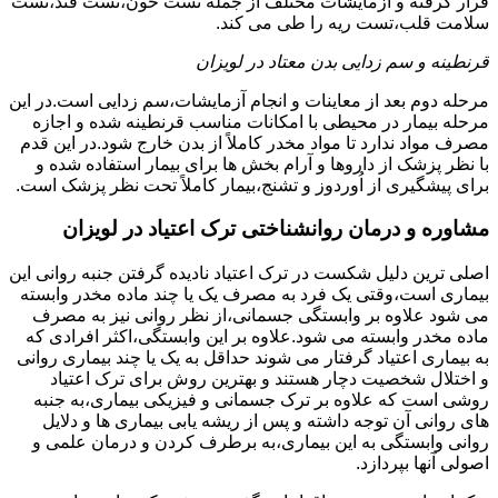
قرار گرفته و آزمایشات مختلف از جمله تست خون،تست قند،تست
سلامت قلب،تست ریه را طی می کند.
قرنطینه و سم زدایی بدن معتاد در لویزان
مرحله دوم بعد از معاینات و انجام آزمایشات،سم زدایی است.در این
مرحله بیمار در محیطی با امکانات مناسب قرنطینه شده و اجازه
مصرف مواد ندارد تا مواد مخدر کاملاً از بدن خارج شود.در این قدم
با نظر پزشک از داروها و آرام بخش ها برای بیمار استفاده شده و
برای پیشگیری از اُوردوز و تشنج،بیمار کاملاً تحت نظر پزشک است.
مشاوره و درمان روانشناختی ترک اعتیاد در لویزان
اصلی ترین دلیل شکست در ترک اعتیاد نادیده گرفتن جنبه روانی این
بیماری است،وقتی یک فرد به مصرف یک یا چند ماده مخدر وابسته
می شود علاوه بر وابستگی جسمانی،از نظر روانی نیز به مصرف
ماده مخدر وابسته می شود.علاوه بر این وابستگی،اکثر افرادی که
به بیماری اعتیاد گرفتار می شوند حداقل به یک یا چند بیماری روانی
و اختلال شخصیت دچار هستند و بهترین روش برای ترک اعتیاد
روشی است که علاوه بر ترک جسمانی و فیزیکی بیماری،به جنبه
های روانی آن توجه داشته و پس از ریشه یابی بیماری ها و دلایل
روانی وابستگی به این بیماری،به برطرف کردن و درمان علمی و
اصولی آنها بپردازد.