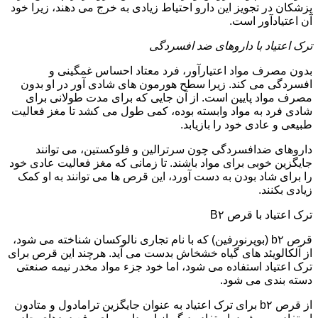
پزشکان در تجویز این دارو احتیاط زیادی به خرج می دهند، زیرا خود
آن اعتیادآور است.
ترک اعتیاد با داروهای ضد افسردگی
بدون مصرف مواد اعتیارآور، فرد معتاد احساس غمگینی و
افسردگی می کند. زیرا سطح هورمون های شادی آور در او بدون
مصرف مواد پایین است. از آن جایی که برای مدت طولانی برای
شادی فرد به مواد وابسته بوده، کمی طول می کشد تا مغز فعالیت
طبیعی و عادی خود را بازیابد.
داروهای ضدافسردگی چون سرترالین و فلوکستین، می توانند
جایگزین خوبی برای مواد باشند. تا زمانی که مغز فعالیت عادی خود
را برای شاد بودن به دست آورد، این قرص ها می توانند به او کمک
زیادی بکنند.
ترک اعتیاد با قرص B۲
قرص b۲ (بوپرنورفین) که با نام تجاری نالوکسان شناخته می شود،
از آلکالویئد های گیاه خشخاش بدست می آید. هرچند این قرص برای
ترک اعتیاد استفاده می شود، اما خود جزء مواد مخدر نیمه صنعتی
دسته بندی می شود.
از قرص b۲ برای ترک اعتیاد به عنوان جایگزین ترامادول و متادون