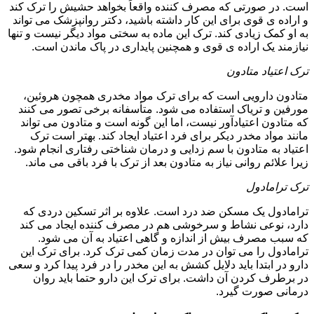
است. در صورتی که مصرف کننده واقعاً بخواهد حشیش را ترک کند
و اراده ی قوی برای این کار داشته باشید، دکتر روانپزشک می تواند
به او کمک زیادی کند. ترک این ماده به سختی مواد دیگر نیست و تنها
نیازمند یک اراده ی قوی و همچنین پایداری در پاک ماندن است.
ترک اعتیاد متادون
متادون دارویی است که برای ترک مواد مخدری همچون هروئین،
مورفین و تریاک استفاده می شود. متأسفانه برخی تصور می کنند
که متادون اعتیادآور نیست، اما این گونه است و متادون می تواند
مانند مواد مخدر دیکر برای فرد اعتیاد ایجاد کند. بهتر است ترک
اعتیاد به متادون با سم زدایی و درمان شناختی رفتاری انجام شود.
زیرا علائم روانی نیاز به متادون بعد از ترک با فرد باقی می ماند.
ترک ترامادول
ترامادول یک مسکن ضد درد است. علاوه بر اثر تسکین دردی که
دارد، نوعی نشاط و سرخوشی هم در مصرف کننده ایجاد می کند
که سبب مصرف بیش از اندازه و گاهی اعتیاد به آن می شود.
ترامادول را می توان در مدت زمان کمی ترک کرد. برای ترک این
دارو در ابتدا باید دلایل کشش به این مخدر را در فرد پیدا کرد و سعی
در برطرف کردن آن داشت. برای ترک این دارو حتما باید روان
درمانی صورت گیرد.