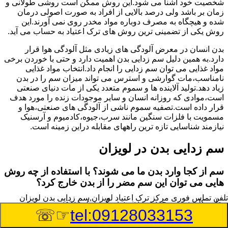
شخصیت خود آشنا می شود.این روش ممکن است روشی طولانی و
زمان بر باشد ولی درصد بالایی از افراد به صورت اصولی درمان
شده و هیچگاه به مصرف دوباره مواد مخدر روی نمی آورند.این
روش یکی از تضمینی ترین روش های ترک اعتیاد به حساب می آید.
بدن انسان در معرض آلودگی های زیادی مثل آلودگی هوا قرار
دارد.به همین دلیل سم زدایی بدن اهمیت دارد و حتی با خوردن برخی
مواد غذایی می توان سم زدایی را انجام داد.انتخاب مواد غذایی
نامناسب،مات گوارشی و استرس می تواند میزان سم را در بدن
زیاد دهد.تولید آلاینده ها و سموم متعدد یکی از مات دنیای صنعتی
است،موادی که روزانه انسان و سایر موجودات زنده را مورد هدف
قرار داده است.تصفیه سموم ناشی از آلودگی های صنعتی،هوا و
مسمویت با فلزات سنگین مانند سرب،جیوه،کادمیوم و آرسنیک
نیازمند شناسایی تازه ترین راههای مقابله دراین زمینه است.
سم زدایی بدن در لویزان
سم از کجا وارد بدن ما می شوند؟ با استفاده از چه روش
هایی می توان این سم مضر را از بدن خارج کرد؟
تلفن تماس فوری
مرکز ترک اعتیاد لویزان,سم زدایی بدن لویزان
بطور کلی سم موجود در بدن به دو گروه عمده تقسیم می
☞☏
tel:09128033153
شوند.بخش بزرگی از این سموم مثل مواد به جا مانده از سموم
گیاهی و آفت کش ها،فلزات سنگین ناشی از آلودگی هوا،انواع