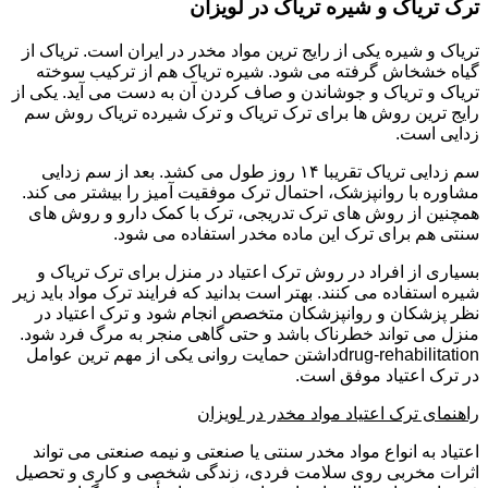
ترک تریاک و شیره تریاک در لویزان
تریاک و شیره یکی از رایج ترین مواد مخدر در ایران است. تریاک از
گیاه خشخاش گرفته می شود. شیره تریاک هم از ترکیب سوخته
تریاک و تریاک و جوشاندن و صاف کردن آن به دست می آید. یکی از
رایج ترین روش ها برای ترک تریاک و ترک شیرده تریاک روش سم
زدایی است.
سم زدایی تریاک تقریبا ۱۴ روز طول می کشد. بعد از سم زدایی
مشاوره با روانپزشک، احتمال ترک موفقیت آمیز را بیشتر می کند.
همچنین از روش های ترک تدریجی، ترک با کمک دارو و روش های
سنتی هم برای ترک این ماده مخدر استفاده می شود.
بسیاری از افراد در روش ترک اعتیاد در منزل برای ترک تریاک و
شیره استفاده می کنند. بهتر است بدانید که فرایند ترک مواد باید زیر
نظر پزشکان و روانپزشکان متخصص انجام شود و ترک اعتیاد در
منزل می تواند خطرناک باشد و حتی گاهی منجر به مرگ فرد شود.
drug-rehabilitationداشتن حمایت روانی یکی از مهم ترین عوامل
در ترک اعتیاد موفق است.
راهنمای ترک اعتیاد مواد مخدر در لویزان
اعتیاد به انواع مواد مخدر سنتی یا صنعتی و نیمه صنعتی می تواند
اثرات مخربی روی سلامت فردی، زندگی شخصی و کاری و تحصیل