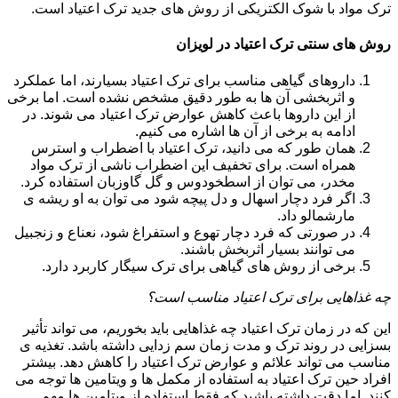
ترک مواد با شوک الکتریکی از روش های جدید ترک اعتیاد است.
روش های سنتی ترک اعتیاد در لویزان
داروهای گیاهی مناسب برای ترک اعتیاد بسیارند، اما عملکرد
و اثربخشی آن ها به طور دقیق مشخص نشده است. اما برخی
از این داروها باعث کاهش عوارض ترک اعتیاد می شوند. در
ادامه به برخی از آن ها اشاره می کنیم.
همان طور که می دانید، ترک اعتیاد با اضطراب و استرس
همراه است. برای تخفیف این اضطراب ناشی از ترک مواد
مخدر، می توان از اسطخودوس و گل گاوزبان استفاده کرد.
اگر فرد دچار اسهال و دل پیچه شود می توان به او ریشه ی
مارشمالو داد.
در صورتی که فرد دچار تهوع و استفراغ شود، نعناع و زنجبیل
می توانند بسیار اثربخش باشند.
برخی از روش های گیاهی برای ترک سیگار کاربرد دارد.
چه غذاهایی برای ترک اعتیاد مناسب است؟
این که در زمان ترک اعتیاد چه غذاهایی باید بخوریم، می تواند تأثیر
بسزایی در روند ترک و مدت زمان سم زدایی داشته باشد. تغذیه ی
مناسب می تواند علائم و عوارض ترک اعتیاد را کاهش دهد. بیشتر
افراد حین ترک اعتیاد به استفاده از مکمل ها و ویتامین ها توجه می
کنند. اما دقت داشته باشید که فقط استفاده از ویتامین ها مهم