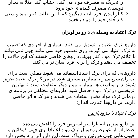
را تحریک به مصرف مواد می کند، اجتناب کند. مثلا به دیدار
دوستان مصرف کننده ی خود نرود.
کنار آمدن: فرد باید یاد بگیرد که با این حالت کنار بیاید و سعی
کند خُلق خود را بهبود ببخشد.
ترک اعتیاد به وسیله ی دارو در لویزان
داروها ترک اعتیاد را تسهیل می کنند. بسیاری از افرادی که تصمیم
به ترک اعتیاد می گیرند، روی تصمیم خود نمی مانند چون نمی توانند
با علائم ترک مواد کنار بیایند. داروهای خاصی هستند که این حالات را
تخفیف می دهند و ترک را برای فرد آسان تر می کنند.
داروهایی که برای ترک اعتیاد استفاده می شوند ممکن است برای
بیماران سرپایی و یا بیماران بستری شده در مراکز ترک اعتیاد تجویز
شوند. دوز مناسب هر بیمار با بیمار دیگر متفاوت است تا بهترین
اثربخشی در ترک مواد حاصل شود. داروهای مختلفی در برنامه ی
درمانی ترک مواد مخدر استفاده می شوند و هر کدام اثر خاصی
دارند. این داروها عبارت اند از:
ترک اعتیاد با بنزودیازپین
این دارو میزان اضطراب و استرس فرد را کاهش می دهد.
اضطراب از عوارض معمول ترک مواد اعتیادآوری چون کوکائین و
افیون هایی چون هروئین و تریاک است. این دارو اثر آرام بخش دارد.