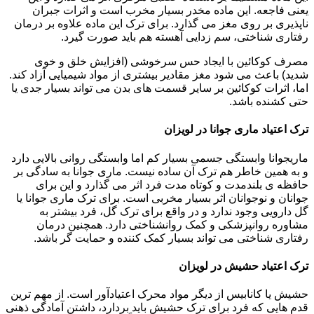
یعنی فاجعه. این ماده مخدر بسیار مخرب است و اثرات جبران
ناپذیری بر روی مغز می گذارد. برای ترک این ماده علاوه بر درمان
رفتاری شناختی، سم زدایی آهسته هم باید صورت گیرد.
مصرف کوکائین با ایجاد حس سرخوشی (افزایش خلق و خوی
شدید) باعث می شود مغز مقادیر بیشتری از مواد شیمیایی آزاد کند.
اما، اثرات کوکائین بر سایر قسمت های بدن می تواند بسیار جدی یا
حتی کشنده باشد.
ترک اعتیاد ماری جوانا در لویزان
ماریجوانا وابستگی جسمی بسیار کم اما وابستگی روانی بالایی دارد
و به همین خاطر هم ترک آن ساده نیست. ماری جوانا به سادگی بر
حافظه ی بلندمدت و کوتاه مدت فرد اثر می گذارد و این برای
جوانان و نوجوانان اثر بسیار مخربی است. برای ترک ماری جوانا یا
گل دارویی وجود ندارد و در واقع برای ترک گل، فرد بیشتر به
مشاوره روانپزشکی و کمک روانشناختی دارد. همچنین درمان
رفتاری شناختی می تواند بسیار کمک کننده و حمایت گر باشد.
ترک اعتیاد حشیش در لویزان
حشیش یا کانابیس از دیگر مواد محرک اعتیادآور است. از مهم ترین
قدم هایی که فرد برای ترک حشیش باید بردارد، داشتن آمادگی ذهنی