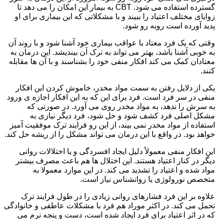
گسترده استفاده می شود. CBT به بیمار این امکان را می دهد تا
زوایای مختلف اعتیاد را ببیند و با مشکلاتی که این بیماری برای او
پدید آورده است روبه رو شود.
وقتی که یک فرد معتاد با عواقب بیماری خود آشنا شود و با روند آن
به خوبی آشنا باشد، بهتر می تواند به ترک آن بیندیشد. این درمان به
معتادان کمک می کند افکار منفی خود را بشناسند و با آن ها مقابله
کنند.
یکی از دلایل رفتن به سمت مواد مخدر، خاموش کردن این افکار
منفی در سر فرد است. فرد برای این که به این افکار اجازه ی ورود
به سرش را ندهد، به مواد مخدر روی می آورد. در صورتی که
مشکل اصلی فرد کشف شود و حل شود، فرد دیگر نیازی به
استفاده از مواد مخدر نمی بیند، از این رو فرایند ترک موفقیت آمیز
خواهد بود. در واقع با این درمان می تواند مشکل را از ریشه حل کند.
این افکار منفی معمولاً دلیل ایجاد افسردگی و یا اختلالات روانی
دیگر در کنار اعتیاد هستند. این اختلال ها هم باعث مصرف بیشتر
مواد شده و اعتیاد را تشدید می کند. در این موارد معمولا به
متخصص نورولوژی یا روانشناس نیاز است.
علاوه بر این فرد فشارهای روانی زیادی را در طول فرایند ترک
تحمل می کند. در اکثر موراد هم فرد با مشکلات عاطفی و خانوادگی
که در اثر اعتیاد برای فرد ایجاد شده است، دست و پنجه نرم می