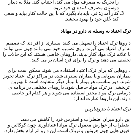
را تحریک به مصرف مواد می کند، اجتناب کند. مثلا به دیدار
دوستان مصرف کننده ی خود نرود.
کنار آمدن: فرد باید یاد بگیرد که با این حالت کنار بیاید و سعی
کند خُلق خود را بهبود ببخشد.
ترک اعتیاد به وسیله ی دارو در مهاباد
داروها ترک اعتیاد را تسهیل می کنند. بسیاری از افرادی که تصمیم
به ترک اعتیاد می گیرند، روی تصمیم خود نمی مانند چون نمی توانند
با علائم ترک مواد کنار بیایند. داروهای خاصی هستند که این حالات را
تخفیف می دهند و ترک را برای فرد آسان تر می کنند.
داروهایی که برای ترک اعتیاد استفاده می شوند ممکن است برای
بیماران سرپایی و یا بیماران بستری شده در مراکز ترک اعتیاد تجویز
شوند. دوز مناسب هر بیمار با بیمار دیگر متفاوت است تا بهترین
اثربخشی در ترک مواد حاصل شود. داروهای مختلفی در برنامه ی
درمانی ترک مواد مخدر استفاده می شوند و هر کدام اثر خاصی
دارند. این داروها عبارت اند از:
ترک اعتیاد با بنزودیازپین
این دارو میزان اضطراب و استرس فرد را کاهش می دهد.
اضطراب از عوارض معمول ترک مواد اعتیادآوری چون کوکائین و
افیون هایی چون هروئین و تریاک است. این دارو اثر آرام بخش دارد.