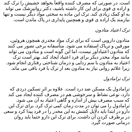
است. در صورتی که مصرف کننده واقعاً بخواهد حشیش را ترک کند
و اراده ی قوی برای این کار داشته باشید، دکتر روانپزشک می تواند
به او کمک زیادی کند. ترک این ماده به سختی مواد دیگر نیست و تنها
نیازمند یک اراده ی قوی و همچنین پایداری در پاک ماندن است.
ترک اعتیاد متادون
متادون دارویی است که برای ترک مواد مخدری همچون هروئین،
مورفین و تریاک استفاده می شود. متأسفانه برخی تصور می کنند
که متادون اعتیادآور نیست، اما این گونه است و متادون می تواند
مانند مواد مخدر دیکر برای فرد اعتیاد ایجاد کند. بهتر است ترک
اعتیاد به متادون با سم زدایی و درمان شناختی رفتاری انجام شود.
زیرا علائم روانی نیاز به متادون بعد از ترک با فرد باقی می ماند.
ترک ترامادول
ترامادول یک مسکن ضد درد است. علاوه بر اثر تسکین دردی که
دارد، نوعی نشاط و سرخوشی هم در مصرف کننده ایجاد می کند
که سبب مصرف بیش از اندازه و گاهی اعتیاد به آن می شود.
ترامادول را می توان در مدت زمان کمی ترک کرد. برای ترک این
دارو در ابتدا باید دلایل کشش به این مخدر را در فرد پیدا کرد و سعی
در برطرف کردن آن داشت. برای ترک این دارو حتما باید روان
درمانی صورت گیرد.