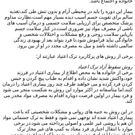
خانواده و اجتماع باشد.
بیمار این دوره را باید در محیطی آرام و بدون تنش طی کند،تغذیه
سالم برای تقویت جسم آسیب دیده بسیار مهم است،نظارت مداوم
پزشک متخصص برای ارزیابی سلامت جسمی و درمان آسیب های
ناشی از مصرف مواد نیز ضروری است.در کنار سلامت جسم
بازیابی سلامت روحی و رفع مشکلات و اختلالات شخصی و
خانوادگی نباید فراموش شود،تا فرد بتواند بعد از بهبودی زندگی
سالمی داشته باشد و میل به مصرف مجدد در او از بین برود.
برخی از روش های پرکاربرد ترک اعتیاد عبارتند از:
روش سقوط آزاد ترک اعتیاد
برخی از خانواده ها به محض اطلاع از بیماری اعتیاد در فرزند
خود،واکنش شدید نشان داده و اقدام به طناب پیچ کردن و حبس
کردن فرد کرده و می خواهند ظرف چند روز بیماری اعتیاد را درمان
کنند.اما متأسفانه در اکثر موارد این روش به شکست منجر می شود
و فرد بیمار در اولین فرصت دوباره اقدام به مصرف مواد مخدر می
کند.
در این روش به جنبه های روانی و مشکلات شخصیتی که باعث
بیماری اعتیاد شده اند توجهی نمی شود و فقط به ترک جسمانی مواد
آن هم با روشی غیر علمی و اصولی پرداخته می شود.در برخی
موارد با انتقال اجباری فرد معتاد به کمپ های غیر مجاز ترک
اعتیاد،نه تنها اعتیاد فرد درمان نمی شود،بلکه اوضاع بدتر شده و