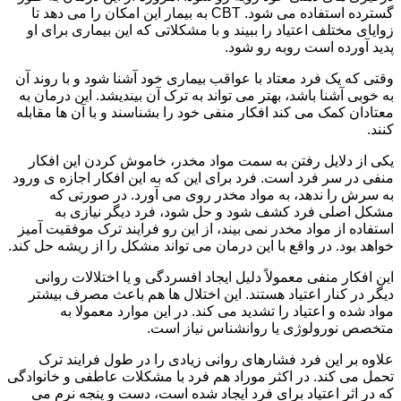
گسترده استفاده می شود. CBT به بیمار این امکان را می دهد تا
زوایای مختلف اعتیاد را ببیند و با مشکلاتی که این بیماری برای او
پدید آورده است روبه رو شود.
وقتی که یک فرد معتاد با عواقب بیماری خود آشنا شود و با روند آن
به خوبی آشنا باشد، بهتر می تواند به ترک آن بیندیشد. این درمان به
معتادان کمک می کند افکار منفی خود را بشناسند و با آن ها مقابله
کنند.
یکی از دلایل رفتن به سمت مواد مخدر، خاموش کردن این افکار
منفی در سر فرد است. فرد برای این که به این افکار اجازه ی ورود
به سرش را ندهد، به مواد مخدر روی می آورد. در صورتی که
مشکل اصلی فرد کشف شود و حل شود، فرد دیگر نیازی به
استفاده از مواد مخدر نمی بیند، از این رو فرایند ترک موفقیت آمیز
خواهد بود. در واقع با این درمان می تواند مشکل را از ریشه حل کند.
این افکار منفی معمولاً دلیل ایجاد افسردگی و یا اختلالات روانی
دیگر در کنار اعتیاد هستند. این اختلال ها هم باعث مصرف بیشتر
مواد شده و اعتیاد را تشدید می کند. در این موارد معمولا به
متخصص نورولوژی یا روانشناس نیاز است.
علاوه بر این فرد فشارهای روانی زیادی را در طول فرایند ترک
تحمل می کند. در اکثر موراد هم فرد با مشکلات عاطفی و خانوادگی
که در اثر اعتیاد برای فرد ایجاد شده است، دست و پنجه نرم می