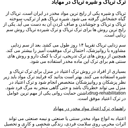
ترک تریاک و شیره تریاک در مهاباد
تریاک و شیره یکی از رایج ترین مواد مخدر در ایران است. تریاک از
گیاه خشخاش گرفته می شود. شیره تریاک هم از ترکیب سوخته
تریاک و تریاک و جوشاندن و صاف کردن آن به دست می آید. یکی از
رایج ترین روش ها برای ترک تریاک و ترک شیرده تریاک روش سم
زدایی است.
سم زدایی تریاک تقریبا ۱۴ روز طول می کشد. بعد از سم زدایی
مشاوره با روانپزشک، احتمال ترک موفقیت آمیز را بیشتر می کند.
همچنین از روش های ترک تدریجی، ترک با کمک دارو و روش های
سنتی هم برای ترک این ماده مخدر استفاده می شود.
بسیاری از افراد در روش ترک اعتیاد در منزل برای ترک تریاک و
شیره استفاده می کنند. بهتر است بدانید که فرایند ترک مواد باید زیر
نظر پزشکان و روانپزشکان متخصص انجام شود و ترک اعتیاد در
منزل می تواند خطرناک باشد و حتی گاهی منجر به مرگ فرد شود.
drug-rehabilitationداشتن حمایت روانی یکی از مهم ترین عوامل
در ترک اعتیاد موفق است.
راهنمای ترک اعتیاد مواد مخدر در مهاباد
اعتیاد به انواع مواد مخدر سنتی یا صنعتی و نیمه صنعتی می تواند
اثرات مخربی روی سلامت فردی، زندگی شخصی و کاری و تحصیل