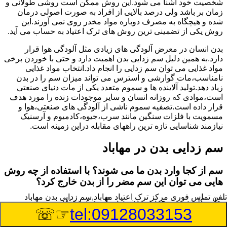
شخصیت خود آشنا می شود.این روش ممکن است روشی طولانی و
زمان بر باشد ولی درصد بالایی از افراد به صورت اصولی درمان
شده و هیچگاه به مصرف دوباره مواد مخدر روی نمی آورند.این
روش یکی از تضمینی ترین روش های ترک اعتیاد به حساب می آید.
بدن انسان در معرض آلودگی های زیادی مثل آلودگی هوا قرار
دارد.به همین دلیل سم زدایی بدن اهمیت دارد و حتی با خوردن برخی
مواد غذایی می توان سم زدایی را انجام داد.انتخاب مواد غذایی
نامناسب،مات گوارشی و استرس می تواند میزان سم را در بدن
زیاد دهد.تولید آلاینده ها و سموم متعدد یکی از مات دنیای صنعتی
است،موادی که روزانه انسان و سایر موجودات زنده را مورد هدف
قرار داده است.تصفیه سموم ناشی از آلودگی های صنعتی،هوا و
مسمویت با فلزات سنگین مانند سرب،جیوه،کادمیوم و آرسنیک
نیازمند شناسایی تازه ترین راههای مقابله دراین زمینه است.
سم زدایی بدن در مهاباد
سم از کجا وارد بدن ما می شوند؟ با استفاده از چه روش
هایی می توان این سم مضر را از بدن خارج کرد؟
تلفن تماس فوری
مرکز ترک اعتیاد مهاباد,سم زدایی بدن مهاباد
بطور کلی سم موجود در بدن به دو گروه عمده تقسیم می
☞☏
tel:09128033153
شوند.بخش بزرگی از این سموم مثل مواد به جا مانده از سموم
گیاهی و آفت کش ها،فلزات سنگین ناشی از آلودگی هوا،انواع