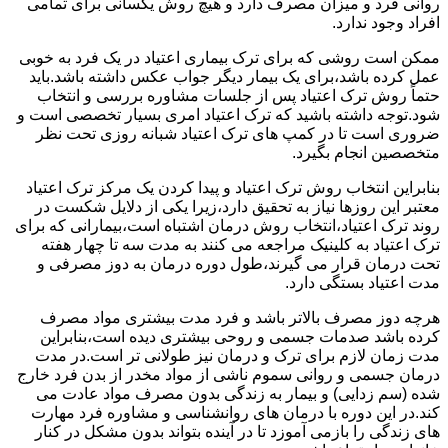
روانی فرد و میزان مصرف دارد و هیچ روش یکسانی برای تمامی
افراد وجود ندارد.
ممکن است روشی که برای ترک بیماری اعتیاد در یک فرد به خوبی
عمل کرده باشد،برای یک بیمار دیگر جواب عکس داشته باشد.باید
حتماً روش ترک اعتیاد پس از جلسات مشاوره بررسی و انتخاب
شود.توجه داشته باشید که ترک اعتیاد امری بسیار تخصصی است و
ضروری است تا در کمپ های ترک اعتیاد شبانه روزی تحت نظر
متخصصین انجام بگیرد.
بنابراین انتخاب روش ترک اعتیاد و پیدا کردن یک مرکز ترک اعتیاد
معتبر این روزها نیاز به تحقیق دارد،زیرا یکی از دلایل شکست در
روند ترک اعتیاد،انتخاب روش درمان اشتباه است،بیمارانی که برای
ترک اعتیاد به کلینیک مراجعه می کنند به مدت سه تا چهار هفته
تحت درمان قرار می گیرند،طول دوره درمان به دوز مصرفی و
مدت اعتیاد بستگی دارد.
هرچه دوز مصرف بالاتر باشد و فرد مدت بیشتری مواد مصرف
کرده باشد صدمات جسمی و روحی بیشتری دیده است،بنابراین
مدت زمان لازم برای ترک و درمان نیز طولانی تر است.در مدت
درمان جسمی و روانی سموم ناشی از مواد مخدر از بدن فرد خارج
شده (سم زدایی) و بیمار به زندگی بدون مصرف مواد عادت می
کند.در این دوره با درمان های روانشناسی و مشاوره فرد مهارت
های زندگی را بازمی آموزد تا در آینده بتواند بدون مشکل در کنار