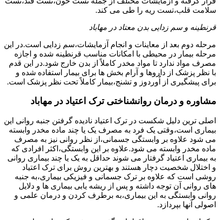
قرار گرفته و آزمایشات مختلف از جمله تست خون،تست قند،تست
سلامت قلب،تست ریه را طی می کند.
قرنطینه و سم زدایی بدن معتاد در مهاباد
مرحله دوم بعد از معاینات و انجام آزمایشات،سم زدایی است.در این
مرحله بیمار در محیطی با امکانات مناسب قرنطینه شده و اجازه
مصرف مواد ندارد تا مواد مخدر کاملاً از بدن خارج شود.در این قدم
با نظر پزشک از داروها و آرام بخش ها برای بیمار استفاده شده و
برای پیشگیری از اُوردوز و تشنج،بیمار کاملاً تحت نظر پزشک است.
مشاوره و درمان روانشناختی ترک اعتیاد در مهاباد
اصلی ترین دلیل شکست در ترک اعتیاد نادیده گرفتن جنبه روانی این
بیماری است،وقتی یک فرد به مصرف یک یا چند ماده مخدر وابسته
می شود علاوه بر وابستگی جسمانی،از نظر روانی نیز به مصرف
ماده مخدر وابسته می شود.علاوه بر این وابستگی،اکثر افرادی که
به بیماری اعتیاد گرفتار می شوند حداقل به یک یا چند بیماری روانی
و اختلال شخصیت دچار هستند و بهترین روش برای ترک اعتیاد
روشی است که علاوه بر ترک جسمانی و فیزیکی بیماری،به جنبه
های روانی آن توجه داشته و پس از ریشه یابی بیماری ها و دلایل
روانی وابستگی به این بیماری،به برطرف کردن و درمان علمی و
اصولی آنها بپردازد.