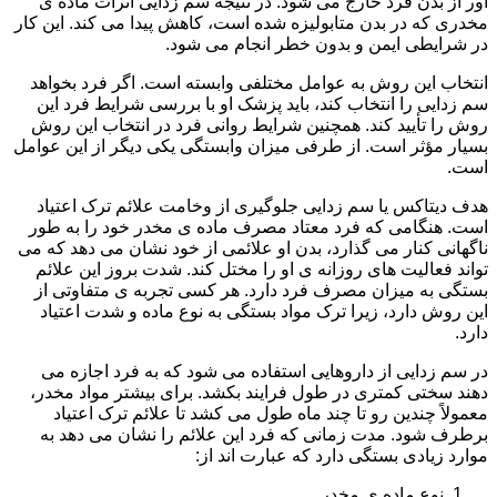
آور از بدن فرد خارج می شود. در نتیجه سم زدایی اثرات ماده ی
مخدری که در بدن متابولیزه شده است، کاهش پیدا می کند. این کار
در شرایطی ایمن و بدون خطر انجام می شود.
انتخاب این روش به عوامل مختلفی وابسته است. اگر فرد بخواهد
سم زدایی را انتخاب کند، باید پزشک او با بررسی شرایط فرد این
روش را تأیید کند. همچنین شرایط روانی فرد در انتخاب این روش
بسیار مؤثر است. از طرفی میزان وابستگی یکی دیگر از این عوامل
است.
هدف دیتاکس یا سم زدایی جلوگیری از وخامت علائم ترک اعتیاد
است. هنگامی که فرد معتاد مصرف ماده ی مخدر خود را به طور
ناگهانی کنار می گذارد، بدن او علائمی از خود نشان می دهد که می
تواند فعالیت های روزانه ی او را مختل کند. شدت بروز این علائم
بستگی به میزان مصرف فرد دارد. هر کسی تجربه ی متفاوتی از
این روش دارد، زیرا ترک مواد بستگی به نوع ماده و شدت اعتیاد
دارد.
در سم زدایی از داروهایی استفاده می شود که به فرد اجازه می
دهند سختی کمتری در طول فرایند بکشد. برای بیشتر مواد مخدر،
معمولاً چندین رو تا چند ماه طول می کشد تا علائم ترک اعتیاد
برطرف شود. مدت زمانی که فرد این علائم را نشان می دهد به
موارد زیادی بستگی دارد که عبارت اند از:
نوع ماده ی مخدر