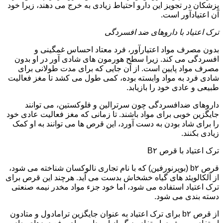
پزشکان در تجویز این دارو احتیاط زیادی به خرج می دهند، زیرا خود
آن اعتیادآور است.
ترک اعتیاد با داروهای ضد افسردگی
بدون مصرف مواد اعتیارآور، فرد معتاد احساس غمگینی و
افسردگی می کند. زیرا سطح هورمون های شادی آور در او بدون
مصرف مواد پایین است. از آن جایی که برای مدت طولانی برای
شادی فرد به مواد وابسته بوده، کمی طول می کشد تا مغز فعالیت
طبیعی و عادی خود را بازیابد.
داروهای ضدافسردگی چون سرترالین و فلوکستین، می توانند
جایگزین خوبی برای مواد باشند. تا زمانی که مغز فعالیت عادی خود
را برای شاد بودن به دست آورد، این قرص ها می توانند به او کمک
زیادی بکنند.
ترک اعتیاد با قرص B۲
قرص b۲ (بوپرنورفین) که با نام تجاری نالوکسان شناخته می شود،
از آلکالویئد های گیاه خشخاش بدست می آید. هرچند این قرص برای
ترک اعتیاد استفاده می شود، اما خود جزء مواد مخدر نیمه صنعتی
دسته بندی می شود.
از قرص b۲ برای ترک اعتیاد به عنوان جایگزین ترامادول و متادون