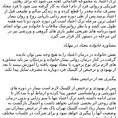
ترک اعتیاد به مجموعه اقداماتی گفته می شود که برای رهایی
فیزیکی و روانی فرد از دام اعتیاد به کار گرفته می شود تا فرد معتاد
مصرف ماده مخدر را قطع کرده و به زندگی سالم و طبیعی قبل از
اعتیاد برسد.پس از طی دوره سم زدایی بازیابی روح و روان بیمار
اصلی ترین مرحله ترک اعتیاد است.این دوره حدود دو تا سه هفته
طول می کشد و با نظر روانپزشک ملاقات با خانواده می تواند انجام
شود،برنامه های تفریحی نظیر بازی های گروهی و ورزشی نیز در
این مرحله در دستور کار قرار می گیرد.
مشاوره خانواده معتاد در مهاباد
نقش خانواده در درمان اعتیاد را به هیچ وجه نمی توان نادیده
گرفت.در کنار درمان روانی بیمار،خانواده و نزدیکان نیز باید مشاوره
های لازم برای نوع برخورد با معتاد بهبود یافته را آموزش ببینند تا بعد
از بهبودی و ترخیص از کلینیک فرد دوباره به مصرف تمایل پیدا نکند.
پیگیری بعد از ترخیص معتاد
پس از بهبودی و ترخیص از کلینیک لازم است بیمار در دوره های
آموزشی و روانشناسی حضور پیدا کرده و ارتباط او با مددکار تا
مدتی ادامه داشته باشد.ترک اعتیاد تنها با سم زدایی و بدون درمان
های روحی اثر بخشی چندانی نخواهد داشت و احتمال بازگشت به
اعتیاد بسیار زیاد است.کلینیک تهران پاک بعد از ترخیص بیماران نیز
وضعیت آنها را پیگیری خواهد نمود و برای شرکت در جلسات مختلف
از ایشان دعوت می شود.