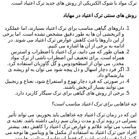
ترک مواد با شوک الکتریکی از روش های جدید ترک اعتیاد است.
روش های سنتی ترک اعتیاد در مهاباد
داروهای گیاهی مناسب برای ترک اعتیاد بسیارند، اما عملکرد
و اثربخشی آن ها به طور دقیق مشخص نشده است. اما برخی
از این داروها باعث کاهش عوارض ترک اعتیاد می شوند. در
ادامه به برخی از آن ها اشاره می کنیم.
همان طور که می دانید، ترک اعتیاد با اضطراب و استرس
همراه است. برای تخفیف این اضطراب ناشی از ترک مواد
مخدر، می توان از اسطخودوس و گل گاوزبان استفاده کرد.
اگر فرد دچار اسهال و دل پیچه شود می توان به او ریشه ی
مارشمالو داد.
در صورتی که فرد دچار تهوع و استفراغ شود، نعناع و زنجبیل
می توانند بسیار اثربخش باشند.
برخی از روش های گیاهی برای ترک سیگار کاربرد دارد.
چه غذاهایی برای ترک اعتیاد مناسب است؟
این که در زمان ترک اعتیاد چه غذاهایی باید بخوریم، می تواند تأثیر
بسزایی در روند ترک و مدت زمان سم زدایی داشته باشد. تغذیه ی
مناسب می تواند علائم و عوارض ترک اعتیاد را کاهش دهد. بیشتر
افراد حین ترک اعتیاد به استفاده از مکمل ها و ویتامین ها توجه می
کنند. اما دقت داشته باشید که فقط استفاده از ویتامین ها مهم