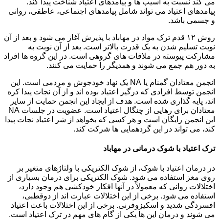
می کند نسبت به آسیب ها و پیامدهای اعتیاد شناخت پیدا کند.
پیامدهای اعتیاد می تواند شامل پیامدهای اجتماعی، عاطفی، روانی
و جسمی باشد.
روش ۱۲ قدم ترک مواد در مهاباد با پذیرش آغاز می شود و بعد از آن
نوبت تسلیم شدن به یک قدرت بالاتر است. بعد از آن نوبت به
مشارکت پیوسته در ملاقات های گروهی است. در این گروه ها افراد
به دور هم جمع می شوند و همدیگر را حمایت می کنند.
انجمن معتادان گمنام یا NA یک نهاد خودجوش و مردمی است. این
انجمن توسط افرادی که درگیر اعتیاد بوده اند و از آن نجات پیدا کره
اند، پایه گذاری شده است. هدف از ایجاد این انجمن حمایت از سایر
معتادان برای رهایی از چنگال اعتیاد است. عضویت در جلسات NA
این انجمن رایگان است و هر کسی که بخواهد از شر اعتیاد نجات پیدا
کند، می تواند در این گردهمایی ها شرکت کند.
ترک اعتیاد با شوک درمانی در مهاباد
در درمان اعتیاد با شوک، از شوک الکتریکی با ولتاژهای متغیر بر
روی مغز استفاده می شود. شوک الکتریکی برای درمان بسیاری از
اختلالات روانی که معمولاً در آنها افکار خودکشی هم وجود دارد،
استفاده می شود. برخی از این اختلالات عبارت اند از دوقطبی،
افسردگی شدید و اسکیزوفرنی. برخی از این اختلالات باعث اعتیاد
می شوند و درمان این ها یکی از گام های مهم در ترک اعتیاد است.