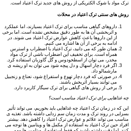
ترک مواد با شوک الکتریکی از روش های جدید ترک اعتیاد است.
روش های سنتی ترک اعتیاد در محلات
داروهای گیاهی مناسب برای ترک اعتیاد بسیارند، اما عملکرد
و اثربخشی آن ها به طور دقیق مشخص نشده است. اما برخی
از این داروها باعث کاهش عوارض ترک اعتیاد می شوند. در
ادامه به برخی از آن ها اشاره می کنیم.
همان طور که می دانید، ترک اعتیاد با اضطراب و استرس
همراه است. برای تخفیف این اضطراب ناشی از ترک مواد
مخدر، می توان از اسطخودوس و گل گاوزبان استفاده کرد.
اگر فرد دچار اسهال و دل پیچه شود می توان به او ریشه ی
مارشمالو داد.
در صورتی که فرد دچار تهوع و استفراغ شود، نعناع و زنجبیل
می توانند بسیار اثربخش باشند.
برخی از روش های گیاهی برای ترک سیگار کاربرد دارد.
چه غذاهایی برای ترک اعتیاد مناسب است؟
این که در زمان ترک اعتیاد چه غذاهایی باید بخوریم، می تواند تأثیر
بسزایی در روند ترک و مدت زمان سم زدایی داشته باشد. تغذیه ی
مناسب می تواند علائم و عوارض ترک اعتیاد را کاهش دهد. بیشتر
افراد حین ترک اعتیاد به استفاده از مکمل ها و ویتامین ها توجه می
کنند. اما دقت داشته باشید که فقط استفاده از ویتامین ها مهم