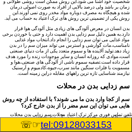
شخصیت خود آشنا می شود.این روش ممکن است روشی طولانی و
زمان بر باشد ولی درصد بالایی از افراد به صورت اصولی درمان
شده و هیچگاه به مصرف دوباره مواد مخدر روی نمی آورند.این
روش یکی از تضمینی ترین روش های ترک اعتیاد به حساب می آید.
بدن انسان در معرض آلودگی های زیادی مثل آلودگی هوا قرار
دارد.به همین دلیل سم زدایی بدن اهمیت دارد و حتی با خوردن برخی
مواد غذایی می توان سم زدایی را انجام داد.انتخاب مواد غذایی
نامناسب،مات گوارشی و استرس می تواند میزان سم را در بدن
زیاد دهد.تولید آلاینده ها و سموم متعدد یکی از مات دنیای صنعتی
است،موادی که روزانه انسان و سایر موجودات زنده را مورد هدف
قرار داده است.تصفیه سموم ناشی از آلودگی های صنعتی،هوا و
مسمویت با فلزات سنگین مانند سرب،جیوه،کادمیوم و آرسنیک
نیازمند شناسایی تازه ترین راههای مقابله دراین زمینه است.
سم زدایی بدن در محلات
سم از کجا وارد بدن ما می شوند؟ با استفاده از چه روش
هایی می توان این سم مضر را از بدن خارج کرد؟
تلفن تماس فوری
مرکز ترک اعتیاد محلات,سم زدایی بدن محلات
بطور کلی سم موجود در بدن به دو گروه عمده تقسیم می
☞☏
tel:09128033153
شوند.بخش بزرگی از این سموم مثل مواد به جا مانده از سموم
گیاهی و آفت کش ها،فلزات سنگین ناشی از آلودگی هوا،انواع