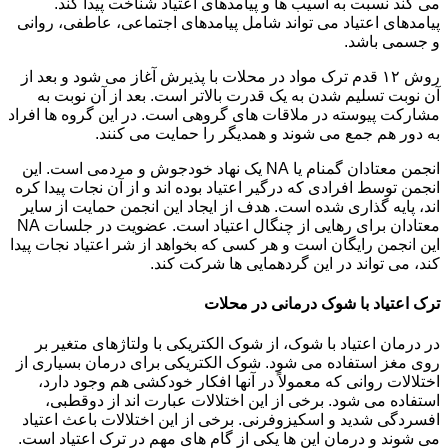
می کند نسبت به آسیب ها و پیامدهای اعتیاد شناخت پیدا کند.
پیامدهای اعتیاد می تواند شامل پیامدهای اجتماعی، عاطفی، روانی
و جسمی باشد.
روش ۱۲ قدم ترک مواد در محلات با پذیرش آغاز می شود و بعد از
آن نوبت تسلیم شدن به یک قدرت بالاتر است. بعد از آن نوبت به
مشارکت پیوسته در ملاقات های گروهی است. در این گروه ها افراد
به دور هم جمع می شوند و همدیگر را حمایت می کنند.
انجمن معتادان گمنام یا NA یک نهاد خودجوش و مردمی است. این
انجمن توسط افرادی که درگیر اعتیاد بوده اند و از آن نجات پیدا کره
اند، پایه گذاری شده است. هدف از ایجاد این انجمن حمایت از سایر
معتادان برای رهایی از چنگال اعتیاد است. عضویت در جلسات NA
این انجمن رایگان است و هر کسی که بخواهد از شر اعتیاد نجات پیدا
کند، می تواند در این گردهمایی ها شرکت کند.
ترک اعتیاد با شوک درمانی در محلات
در درمان اعتیاد با شوک، از شوک الکتریکی با ولتاژهای متغیر بر
روی مغز استفاده می شود. شوک الکتریکی برای درمان بسیاری از
اختلالات روانی که معمولاً در آنها افکار خودکشی هم وجود دارد،
استفاده می شود. برخی از این اختلالات عبارت اند از دوقطبی،
افسردگی شدید و اسکیزوفرنی. برخی از این اختلالات باعث اعتیاد
می شوند و درمان این ها یکی از گام های مهم در ترک اعتیاد است.