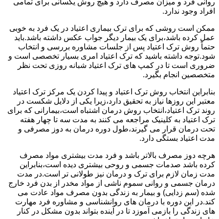
روانی فرد و میزان مصرف دارد و هیچ روش یکسانی برای تمامی
افراد وجود ندارد.
ممکن است روشی که برای ترک بیماری اعتیاد در یک فرد به خوبی
عمل کرده باشد،برای یک بیمار دیگر جواب عکس داشته باشد.باید
حتماً روش ترک اعتیاد پس از جلسات مشاوره بررسی و انتخاب
شود.توجه داشته باشید که ترک اعتیاد امری بسیار تخصصی است و
ضروری است تا در کمپ های ترک اعتیاد شبانه روزی تحت نظر
متخصصین انجام بگیرد.
بنابراین انتخاب روش ترک اعتیاد و پیدا کردن یک مرکز ترک اعتیاد
معتبر این روزها نیاز به تحقیق دارد،زیرا یکی از دلایل شکست در
روند ترک اعتیاد،انتخاب روش درمان اشتباه است،بیمارانی که برای
ترک اعتیاد به کلینیک مراجعه می کنند به مدت سه تا چهار هفته
تحت درمان قرار می گیرند،طول دوره درمان به دوز مصرفی و
مدت اعتیاد بستگی دارد.
هرچه دوز مصرف بالاتر باشد و فرد مدت بیشتری مواد مصرف
کرده باشد صدمات جسمی و روحی بیشتری دیده است،بنابراین
مدت زمان لازم برای ترک و درمان نیز طولانی تر است.در مدت
درمان جسمی و روانی سموم ناشی از مواد مخدر از بدن فرد خارج
شده (سم زدایی) و بیمار به زندگی بدون مصرف مواد عادت می
کند.در این دوره با درمان های روانشناسی و مشاوره فرد مهارت
های زندگی را بازمی آموزد تا در آینده بتواند بدون مشکل در کنار