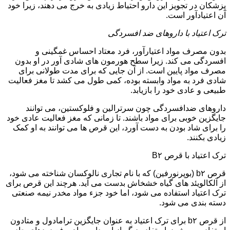
پزشکان در تجویز این دارو احتیاط زیادی به خرج می دهند، زیرا خود
آن اعتیادآور است.
ترک اعتیاد با داروهای ضد افسردگی
بدون مصرف مواد اعتیارآور، فرد معتاد احساس غمگینی و
افسردگی می کند. زیرا سطح هورمون های شادی آور در او بدون
مصرف مواد پایین است. از آن جایی که برای مدت طولانی برای
شادی فرد به مواد وابسته بوده، کمی طول می کشد تا مغز فعالیت
طبیعی و عادی خود را بازیابد.
داروهای ضدافسردگی چون سرترالین و فلوکستین، می توانند
جایگزین خوبی برای مواد باشند. تا زمانی که مغز فعالیت عادی خود
را برای شاد بودن به دست آورد، این قرص ها می توانند به او کمک
زیادی بکنند.
ترک اعتیاد با قرص B۲
قرص b۲ (بوپرنورفین) که با نام تجاری نالوکسان شناخته می شود،
از آلکالویئد های گیاه خشخاش بدست می آید. هرچند این قرص برای
ترک اعتیاد استفاده می شود، اما خود جزء مواد مخدر نیمه صنعتی
دسته بندی می شود.
از قرص b۲ برای ترک اعتیاد به عنوان جایگزین ترامادول و متادون