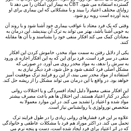
گسترده استفاده می شود. CBT به بیمار این امکان را می دهد تا
زوایای مختلف اعتیاد را ببیند و با مشکلاتی که این بیماری برای او
پدید آورده است روبه رو شود.
وقتی که یک فرد معتاد با عواقب بیماری خود آشنا شود و با روند آن
به خوبی آشنا باشد، بهتر می تواند به ترک آن بیندیشد. این درمان به
معتادان کمک می کند افکار منفی خود را بشناسند و با آن ها مقابله
کنند.
یکی از دلایل رفتن به سمت مواد مخدر، خاموش کردن این افکار
منفی در سر فرد است. فرد برای این که به این افکار اجازه ی ورود
به سرش را ندهد، به مواد مخدر روی می آورد. در صورتی که
مشکل اصلی فرد کشف شود و حل شود، فرد دیگر نیازی به
استفاده از مواد مخدر نمی بیند، از این رو فرایند ترک موفقیت آمیز
خواهد بود. در واقع با این درمان می تواند مشکل را از ریشه حل کند.
این افکار منفی معمولاً دلیل ایجاد افسردگی و یا اختلالات روانی
دیگر در کنار اعتیاد هستند. این اختلال ها هم باعث مصرف بیشتر
مواد شده و اعتیاد را تشدید می کند. در این موارد معمولا به
متخصص نورولوژی یا روانشناس نیاز است.
علاوه بر این فرد فشارهای روانی زیادی را در طول فرایند ترک
تحمل می کند. در اکثر موراد هم فرد با مشکلات عاطفی و خانوادگی
که در اثر اعتیاد برای فرد ایجاد شده است، دست و پنجه نرم می