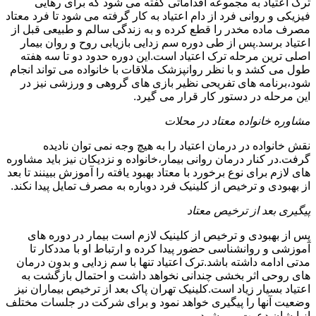
ترک اعتیاد به مجموعه اقداماتی گفته می شود که برای رهایی
فیزیکی و روانی فرد از دام اعتیاد به کار گرفته می شود تا فرد معتاد
مصرف ماده مخدر را قطع کرده و به زندگی سالم و طبیعی قبل از
اعتیاد برسد.پس از طی دوره سم زدایی بازیابی روح و روان بیمار
اصلی ترین مرحله ترک اعتیاد است.این دوره حدود دو تا سه هفته
طول می کشد و با نظر روانپزشک ملاقات با خانواده می تواند انجام
شود،برنامه های تفریحی نظیر بازی های گروهی و ورزشی نیز در
این مرحله در دستور کار قرار می گیرد.
مشاوره خانواده معتاد در محلات
نقش خانواده در درمان اعتیاد را به هیچ وجه نمی توان نادیده
گرفت.در کنار درمان روانی بیمار،خانواده و نزدیکان نیز باید مشاوره
های لازم برای نوع برخورد با معتاد بهبود یافته را آموزش ببینند تا بعد
از بهبودی و ترخیص از کلینیک فرد دوباره به مصرف تمایل پیدا نکند.
پیگیری بعد از ترخیص معتاد
پس از بهبودی و ترخیص از کلینیک لازم است بیمار در دوره های
آموزشی و روانشناسی حضور پیدا کرده و ارتباط او با مددکار تا
مدتی ادامه داشته باشد.ترک اعتیاد تنها با سم زدایی و بدون درمان
های روحی اثر بخشی چندانی نخواهد داشت و احتمال بازگشت به
اعتیاد بسیار زیاد است.کلینیک تهران پاک بعد از ترخیص بیماران نیز
وضعیت آنها را پیگیری خواهد نمود و برای شرکت در جلسات مختلف
از ایشان دعوت می شود.