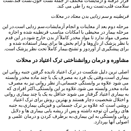
قرار گرفته و آزمایشات مختلف از جمله تست خون،تست قند،تست
سلامت قلب،تست ریه را طی می کند.
قرنطینه و سم زدایی بدن معتاد در محلات
مرحله دوم بعد از معاینات و انجام آزمایشات،سم زدایی است.در این
مرحله بیمار در محیطی با امکانات مناسب قرنطینه شده و اجازه
مصرف مواد ندارد تا مواد مخدر کاملاً از بدن خارج شود.در این قدم
با نظر پزشک از داروها و آرام بخش ها برای بیمار استفاده شده و
برای پیشگیری از اُوردوز و تشنج،بیمار کاملاً تحت نظر پزشک است.
مشاوره و درمان روانشناختی ترک اعتیاد در محلات
اصلی ترین دلیل شکست در ترک اعتیاد نادیده گرفتن جنبه روانی این
بیماری است،وقتی یک فرد به مصرف یک یا چند ماده مخدر وابسته
می شود علاوه بر وابستگی جسمانی،از نظر روانی نیز به مصرف
ماده مخدر وابسته می شود.علاوه بر این وابستگی،اکثر افرادی که
به بیماری اعتیاد گرفتار می شوند حداقل به یک یا چند بیماری روانی
و اختلال شخصیت دچار هستند و بهترین روش برای ترک اعتیاد
روشی است که علاوه بر ترک جسمانی و فیزیکی بیماری،به جنبه
های روانی آن توجه داشته و پس از ریشه یابی بیماری ها و دلایل
روانی وابستگی به این بیماری،به برطرف کردن و درمان علمی و
اصولی آنها بپردازد.