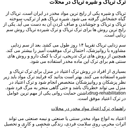
ترک تریاک و شیره تریاک در محلات
تریاک و شیره یکی از رایج ترین مواد مخدر در ایران است. تریاک از
گیاه خشخاش گرفته می شود. شیره تریاک هم از ترکیب سوخته
تریاک و تریاک و جوشاندن و صاف کردن آن به دست می آید. یکی از
رایج ترین روش ها برای ترک تریاک و ترک شیرده تریاک روش سم
زدایی است.
سم زدایی تریاک تقریبا ۱۴ روز طول می کشد. بعد از سم زدایی
مشاوره با روانپزشک، احتمال ترک موفقیت آمیز را بیشتر می کند.
همچنین از روش های ترک تدریجی، ترک با کمک دارو و روش های
سنتی هم برای ترک این ماده مخدر استفاده می شود.
بسیاری از افراد در روش ترک اعتیاد در منزل برای ترک تریاک و
شیره استفاده می کنند. بهتر است بدانید که فرایند ترک مواد باید زیر
نظر پزشکان و روانپزشکان متخصص انجام شود و ترک اعتیاد در
منزل می تواند خطرناک باشد و حتی گاهی منجر به مرگ فرد شود.
drug-rehabilitationداشتن حمایت روانی یکی از مهم ترین عوامل
در ترک اعتیاد موفق است.
راهنمای ترک اعتیاد مواد مخدر در محلات
اعتیاد به انواع مواد مخدر سنتی یا صنعتی و نیمه صنعتی می تواند
اثرات مخربی روی سلامت فردی، زندگی شخصی و کاری و تحصیل