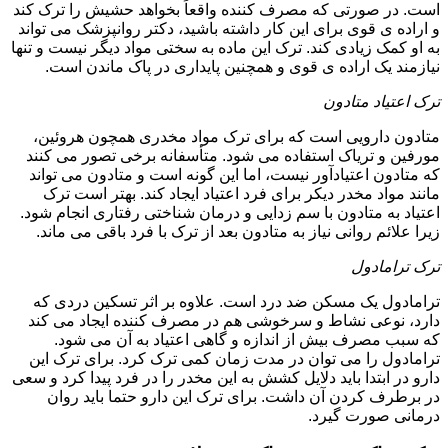
است. در صورتی که مصرف کننده واقعاً بخواهد حشیش را ترک کند
و اراده ی قوی برای این کار داشته باشید، دکتر روانپزشک می تواند
به او کمک زیادی کند. ترک این ماده به سختی مواد دیگر نیست و تنها
نیازمند یک اراده ی قوی و همچنین پایداری در پاک ماندن است.
ترک اعتیاد متادون
متادون دارویی است که برای ترک مواد مخدری همچون هروئین،
مورفین و تریاک استفاده می شود. متأسفانه برخی تصور می کنند
که متادون اعتیادآور نیست، اما این گونه است و متادون می تواند
مانند مواد مخدر دیکر برای فرد اعتیاد ایجاد کند. بهتر است ترک
اعتیاد به متادون با سم زدایی و درمان شناختی رفتاری انجام شود.
زیرا علائم روانی نیاز به متادون بعد از ترک با فرد باقی می ماند.
ترک ترامادول
ترامادول یک مسکن ضد درد است. علاوه بر اثر تسکین دردی که
دارد، نوعی نشاط و سرخوشی هم در مصرف کننده ایجاد می کند
که سبب مصرف بیش از اندازه و گاهی اعتیاد به آن می شود.
ترامادول را می توان در مدت زمان کمی ترک کرد. برای ترک این
دارو در ابتدا باید دلایل کشش به این مخدر را در فرد پیدا کرد و سعی
در برطرف کردن آن داشت. برای ترک این دارو حتما باید روان
درمانی صورت گیرد.