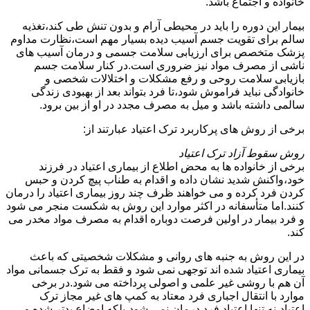
خانواده و اجتماع باشد.
بیمار این دوره را باید در محیطی آرام و بدون تنش طی کند،تغذیه
سالم برای تقویت جسم آسیب دیده بسیار مهم است،نظارت مداوم
پزشک متخصص برای ارزیابی سلامت جسمی و درمان آسیب های
ناشی از مصرف مواد نیز ضروری است.در کنار سلامت جسم
بازیابی سلامت روحی و رفع مشکلات و اختلالات شخصی و
خانوادگی نباید فراموش شود،تا فرد بتواند بعد از بهبودی زندگی
سالمی داشته باشد و میل به مصرف مجدد در او از بین برود.
برخی از روش های پرکاربرد ترک اعتیاد عبارتند از:
روش سقوط آزاد ترک اعتیاد
برخی از خانواده ها به محض اطلاع از بیماری اعتیاد در فرزند
خود،واکنش شدید نشان داده و اقدام به طناب پیچ کردن و حبس
کردن فرد کرده و می خواهند ظرف چند روز بیماری اعتیاد را درمان
کنند.اما متأسفانه در اکثر موارد این روش به شکست منجر می شود
و فرد بیمار در اولین فرصت دوباره اقدام به مصرف مواد مخدر می
کند.
در این روش به جنبه های روانی و مشکلات شخصیتی که باعث
بیماری اعتیاد شده اند توجهی نمی شود و فقط به ترک جسمانی مواد
آن هم با روشی غیر علمی و اصولی پرداخته می شود.در برخی
موارد با انتقال اجباری فرد معتاد به کمپ های غیر مجاز ترک
اعتیاد،نه تنها اعتیاد فرد درمان نمی شود،بلکه اوضاع بدتر شده و