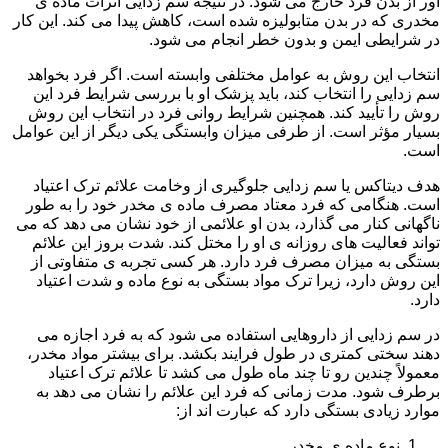
آور از بدن فرد خارج می شود. در نتیجه سم زدایی اثرات ماده ی
مخدری که در بدن متابولیزه شده است، کاهش پیدا می کند. این کار
در شرایطی ایمن و بدون خطر انجام می شود.
انتخاب این روش به عوامل مختلفی وابسته است. اگر فرد بخواهد
سم زدایی را انتخاب کند، باید پزشک او با بررسی شرایط فرد این
روش را تأیید کند. همچنین شرایط روانی فرد در انتخاب این روش
بسیار مؤثر است. از طرفی میزان وابستگی یکی دیگر از این عوامل
است.
هدف دیتاکس یا سم زدایی جلوگیری از وخامت علائم ترک اعتیاد
است. هنگامی که فرد معتاد مصرف ماده ی مخدر خود را به طور
ناگهانی کنار می گذارد، بدن او علائمی از خود نشان می دهد که می
تواند فعالیت های روزانه ی او را مختل کند. شدت بروز این علائم
بستگی به میزان مصرف فرد دارد. هر کسی تجربه ی متفاوتی از
این روش دارد، زیرا ترک مواد بستگی به نوع ماده و شدت اعتیاد
دارد.
در سم زدایی از داروهایی استفاده می شود که به فرد اجازه می
دهند سختی کمتری در طول فرایند بکشد. برای بیشتر مواد مخدر،
معمولاً چندین رو تا چند ماه طول می کشد تا علائم ترک اعتیاد
برطرف شود. مدت زمانی که فرد این علائم را نشان می دهد به
موارد زیادی بستگی دارد که عبارت اند از:
نوع ماده ی مخدر