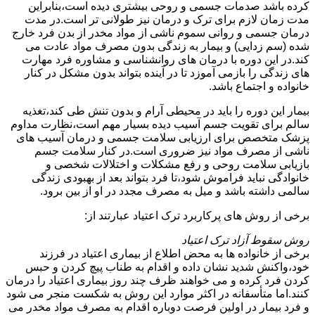
کرده باشد صدمات جسمی و روحی بیشتری دیده است،بنابراین
مدت زمان لازم برای ترک و درمان نیز طولانی تر است.در مدت
درمان جسمی و روانی سموم ناشی از مواد مخدر از بدن فرد خارج
شده (سم زدایی) و بیمار به زندگی بدون مصرف مواد عادت می
کند.در این دوره با درمان های روانشناسی و مشاوره فرد مهارت
های زندگی را بازمی آموزد تا در آینده بتواند بدون مشکل در کنار
خانواده و اجتماع باشد.
بیمار این دوره را باید در محیطی آرام و بدون تنش طی کند،تغذیه
سالم برای تقویت جسم آسیب دیده بسیار مهم است،نظارت مداوم
پزشک متخصص برای ارزیابی سلامت جسمی و درمان آسیب های
ناشی از مصرف مواد نیز ضروری است.در کنار سلامت جسم
بازیابی سلامت روحی و رفع مشکلات و اختلالات شخصی و
خانوادگی نباید فراموش شود،تا فرد بتواند بعد از بهبودی زندگی
سالمی داشته باشد و میل به مصرف مجدد در او از بین برود.
برخی از روش های پرکاربرد ترک اعتیاد عبارتند از:
روش سقوط آزاد ترک اعتیاد
برخی از خانواده ها به محض اطلاع از بیماری اعتیاد در فرزند
خود،واکنش شدید نشان داده و اقدام به طناب پیچ کردن و حبس
کردن فرد کرده و می خواهند ظرف چند روز بیماری اعتیاد را درمان
کنند.اما متأسفانه در اکثر موارد این روش به شکست منجر می شود
و فرد بیمار در اولین فرصت دوباره اقدام به مصرف مواد مخدر می