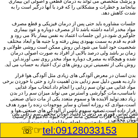
و پزشک متخصص می تواند به درمان قطعی و اصولی این بیماری
بیانجامد و خطرات و مشکلاتی را که فرد با آنها درگیر است را به
شدت کاهش دهد.
جلسات مشاوره باید حتی پس از درمان فیزیکی و قطع مصرف
مواد مخدر ادامه داشته باشد تا از مصرف دوباره و عود بیماری
جلوگیری شود.در این جلسات اعتماد به نفس بیمار بالا می رود و
قدم به قدم به سمت بهبودی پیش رفته و با جنبه ها و ابعاد مختلف
شخصیت خود آشنا می شود.این روش ممکن است روشی طولانی و
زمان بر باشد ولی درصد بالایی از افراد به صورت اصولی درمان
شده و هیچگاه به مصرف دوباره مواد مخدر روی نمی آورند.این
روش یکی از تضمینی ترین روش های ترک اعتیاد به حساب می آید.
بدن انسان در معرض آلودگی های زیادی مثل آلودگی هوا قرار
دارد.به همین دلیل سم زدایی بدن اهمیت دارد و حتی با خوردن برخی
مواد غذایی می توان سم زدایی را انجام داد.انتخاب مواد غذایی
نامناسب،مات گوارشی و استرس می تواند میزان سم را در بدن
زیاد دهد.تولید آلاینده ها و سموم متعدد یکی از مات دنیای صنعتی
است،موادی که روزانه انسان و سایر موجودات زنده را مورد هدف
قرار داده است.تصفیه سموم ناشی از آلودگی های صنعتی،هوا و
تلفن تماس فوری
مرکز ترک اعتیاد اتوبان محلاتی,سم زدایی بدن
مسمویت با فلزات سنگین مانند سرب،جیوه،کادمیوم و آرسنیک
اتوبان محلاتی
نیازمند شناسایی تازه ترین راههای مقابله دراین زمینه است.
☞☏
tel:09128033153
سم زدایی بدن در اتوبان محلاتی