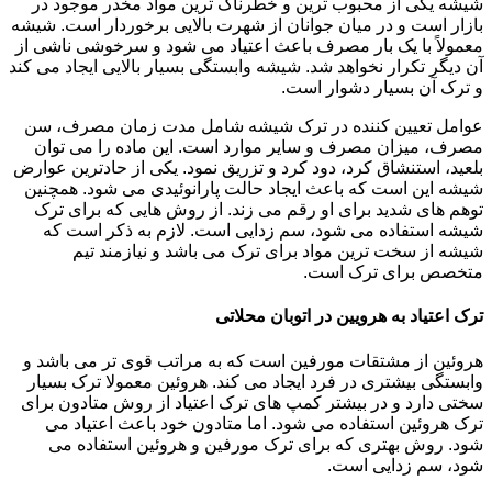
شیشه یکی از محبوب ترین و خطرناک ترین مواد مخدر موجود در
بازار است و در میان جوانان از شهرت بالایی برخوردار است. شیشه
معمولاً با یک بار مصرف باعث اعتیاد می شود و سرخوشی ناشی از
آن دیگر تکرار نخواهد شد. شیشه وابستگی بسیار بالایی ایجاد می کند
و ترک آن بسیار دشوار است.
عوامل تعیین کننده در ترک شیشه شامل مدت زمان مصرف، سن
مصرف، میزان مصرف و سایر موارد است. این ماده را می توان
بلعید، استنشاق کرد، دود کرد و تزریق نمود. یکی از حادترین عوارض
شیشه این است که باعث ایجاد حالت پارانوئیدی می شود. همچنین
توهم های شدید برای او رقم می زند. از روش هایی که برای ترک
شیشه استفاده می شود، سم زدایی است. لازم به ذکر است که
شیشه از سخت ترین مواد برای ترک می باشد و نیازمند تیم
متخصص برای ترک است.
ترک اعتیاد به هرویین در اتوبان محلاتی
هروئین از مشتقات مورفین است که به مراتب قوی تر می باشد و
وابستگی بیشتری در فرد ایجاد می کند. هروئین معمولا ترک بسیار
سختی دارد و در بیشتر کمپ های ترک اعتیاد از روش متادون برای
ترک هروئین استفاده می شود. اما متادون خود باعث اعتیاد می
شود. روش بهتری که برای ترک مورفین و هروئین استفاده می
شود، سم زدایی است.