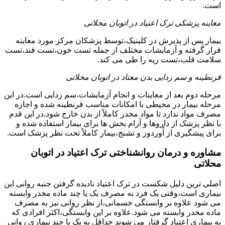
است.
معاینه پزشکی ترک اعتیاد در اتوبان محلاتی
بیمار پس از پذیرش در کلینیک،توسط پزشکان مرکز مورد معاینه
قرار گرفته و آزمایشات مختلف از جمله تست خون،تست قند،تست
سلامت قلب،تست ریه را طی می کند.
قرنطینه و سم زدایی بدن معتاد در اتوبان محلاتی
مرحله دوم بعد از معاینات و انجام آزمایشات،سم زدایی است.در این
مرحله بیمار در محیطی با امکانات مناسب قرنطینه شده و اجازه
مصرف مواد ندارد تا مواد مخدر کاملاً از بدن خارج شود.در این قدم
با نظر پزشک از داروها و آرام بخش ها برای بیمار استفاده شده و
برای پیشگیری از اُوردوز و تشنج،بیمار کاملاً تحت نظر پزشک است.
مشاوره و درمان روانشناختی ترک اعتیاد در اتوبان
محلاتی
اصلی ترین دلیل شکست در ترک اعتیاد نادیده گرفتن جنبه روانی این
بیماری است،وقتی یک فرد به مصرف یک یا چند ماده مخدر وابسته
می شود علاوه بر وابستگی جسمانی،از نظر روانی نیز به مصرف
ماده مخدر وابسته می شود.علاوه بر این وابستگی،اکثر افرادی که
به بیماری اعتیاد گرفتار می شوند حداقل به یک یا چند بیماری روانی