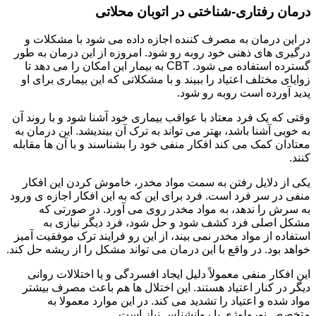
درمان رفتاری-شناختی در اتوبان محلاتی
در این درمان به مصرف کننده اجازه داده می شود با مشکلات و
درگیری های ذهنی خود روبه رو شود. امروزه از این درمان به طور
گسترده استفاده می شود. CBT به بیمار این امکان را می دهد تا
زوایای مختلف اعتیاد را ببیند و با مشکلاتی که این بیماری برای او
پدید آورده است روبه رو شود.
وقتی که یک فرد معتاد با عواقب بیماری خود آشنا شود و با روند آن
به خوبی آشنا باشد، بهتر می تواند به ترک آن بیندیشد. این درمان به
معتادان کمک می کند افکار منفی خود را بشناسند و با آن ها مقابله
کنند.
یکی از دلایل رفتن به سمت مواد مخدر، خاموش کردن این افکار
منفی در سر فرد است. فرد برای این که به این افکار اجازه ی ورود
به سرش را ندهد، به مواد مخدر روی می آورد. در صورتی که
مشکل اصلی فرد کشف شود و حل شود، فرد دیگر نیازی به
استفاده از مواد مخدر نمی بیند، از این رو فرایند ترک موفقیت آمیز
خواهد بود. در واقع با این درمان می تواند مشکل را از ریشه حل کند.
این افکار منفی معمولاً دلیل ایجاد افسردگی و یا اختلالات روانی
دیگر در کنار اعتیاد هستند. این اختلال ها هم باعث مصرف بیشتر
مواد شده و اعتیاد را تشدید می کند. در این موارد معمولا به
متخصص نورولوژی یا روانشناس نیاز است.