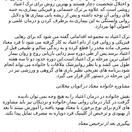
و اختلال شخصیت دچار هستند و بهترین روش برای ترک اعتیاد
روشی است که علاوه بر ترک جسمانی و فیزیکی بیماری،به جنبه
های روانی آن توجه داشته و پس از ریشه یابی بیماری ها و دلایل
روانی وابستگی به این بیماری،به برطرف کردن و درمان علمی و
اصولی آنها بپردازد.
ترک اعتیاد به مجموعه اقداماتی گفته می شود که برای رهایی
فیزیکی و روانی فرد از دام اعتیاد به کار گرفته می شود تا فرد معتاد
مصرف ماده مخدر را قطع کرده و به زندگی سالم و طبیعی قبل از
اعتیاد برسد.پس از طی دوره سم زدایی بازیابی روح و روان بیمار
اصلی ترین مرحله ترک اعتیاد است.این دوره حدود دو تا سه هفته
طول می کشد و با نظر روانپزشک ملاقات با خانواده می تواند انجام
شود،برنامه های تفریحی نظیر بازی های گروهی و ورزشی نیز در
این مرحله در دستور کار قرار می گیرد.
مشاوره خانواده معتاد در اتوبان محلاتی
نقش خانواده در درمان اعتیاد را به هیچ وجه نمی توان نادیده
گرفت.در کنار درمان روانی بیمار،خانواده و نزدیکان نیز باید مشاوره
های لازم برای نوع برخورد با معتاد بهبود یافته را آموزش ببینند تا بعد
از بهبودی و ترخیص از کلینیک فرد دوباره به مصرف تمایل پیدا نکند.
پیگیری بعد از ترخیص معتاد