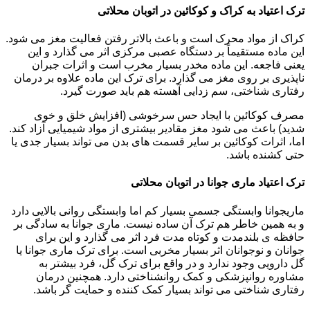
ترک اعتیاد به کراک و کوکائین در اتوبان محلاتی
کراک از مواد محرک است و باعث بالاتر رفتن فعالیت مغز می شود.
این ماده مستقیماً بر دستگاه عصبی مرکزی اثر می گذارد و این
یعنی فاجعه. این ماده مخدر بسیار مخرب است و اثرات جبران
ناپذیری بر روی مغز می گذارد. برای ترک این ماده علاوه بر درمان
رفتاری شناختی، سم زدایی آهسته هم باید صورت گیرد.
مصرف کوکائین با ایجاد حس سرخوشی (افزایش خلق و خوی
شدید) باعث می شود مغز مقادیر بیشتری از مواد شیمیایی آزاد کند.
اما، اثرات کوکائین بر سایر قسمت های بدن می تواند بسیار جدی یا
حتی کشنده باشد.
ترک اعتیاد ماری جوانا در اتوبان محلاتی
ماریجوانا وابستگی جسمی بسیار کم اما وابستگی روانی بالایی دارد
و به همین خاطر هم ترک آن ساده نیست. ماری جوانا به سادگی بر
حافظه ی بلندمدت و کوتاه مدت فرد اثر می گذارد و این برای
جوانان و نوجوانان اثر بسیار مخربی است. برای ترک ماری جوانا یا
گل دارویی وجود ندارد و در واقع برای ترک گل، فرد بیشتر به
مشاوره روانپزشکی و کمک روانشناختی دارد. همچنین درمان
رفتاری شناختی می تواند بسیار کمک کننده و حمایت گر باشد.