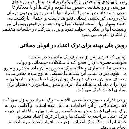
پس از بهبودی و ترخیص از کلینیک لازم است بیمار در دوره های
آموزشی و روانشناسی حضور پیدا کرده و ارتباط او با مددکار تا
مدتی ادامه داشته باشد.ترک اعتیاد تنها با سم زدایی و بدون درمان
های روحی اثر بخشی چندانی نخواهد داشت و احتمال بازگشت به
اعتیاد بسیار زیاد است.کلینیک تهران پاک بعد از ترخیص بیماران نیز
وضعیت آنها را پیگیری خواهد نمود و برای شرکت در جلسات مختلف
از ایشان دعوت می شود.
روش های بهینه برای ترک اعتیاد در اتوبان محلاتی
زمانی که فردی پس از مصرف یک ماده مخدر به مدت
طولانی،مصرف آن را قطع کند با مشکلات جسمانی و روانی
مختلفی مانند خماری و علائم ترک مختص به آن ماده مخدر روبه رو
می شود.میزان شدت این نشانه ها بستگی به نوع ماده مخدر،مدت
مصرف،میزان مصرف دارد.یک روش ترک اعتیاد مؤثر و اصولی به
فرد برای مقابله با نشانه های ترک و هموار ساختن راه دشوار ترک
بیماری اعتیاد کمک می کند.
برخی افراد به صورت شخصی اقدام به ترک اعتیاد در منزل می کنند
که درصد بالایی از این اقدامات به دلیل عدم آشنایی و آگاهی فرد به
ترک اصولی اعتیاد منجر به شکست می شود.بهترین اقدام در جهت
ترک اعتیاد مراجعه به کلینیک ها و مراکز ترک اعتیاد معتبر و
خوشنام است که ترک اعتیاد را زیر نظر افراد متخصص و باتجربه
انجام می دهند.