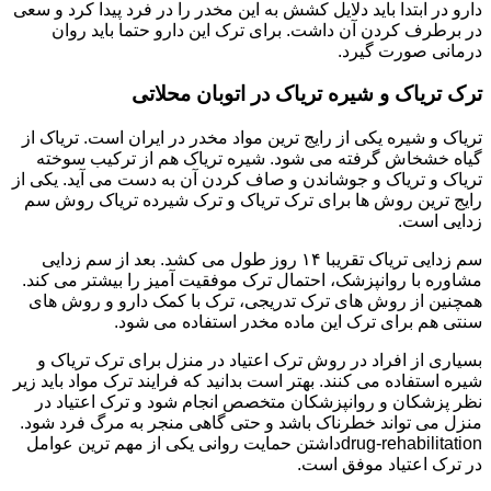
دارو در ابتدا باید دلایل کشش به این مخدر را در فرد پیدا کرد و سعی
در برطرف کردن آن داشت. برای ترک این دارو حتما باید روان
درمانی صورت گیرد.
ترک تریاک و شیره تریاک در اتوبان محلاتی
تریاک و شیره یکی از رایج ترین مواد مخدر در ایران است. تریاک از
گیاه خشخاش گرفته می شود. شیره تریاک هم از ترکیب سوخته
تریاک و تریاک و جوشاندن و صاف کردن آن به دست می آید. یکی از
رایج ترین روش ها برای ترک تریاک و ترک شیرده تریاک روش سم
زدایی است.
سم زدایی تریاک تقریبا ۱۴ روز طول می کشد. بعد از سم زدایی
مشاوره با روانپزشک، احتمال ترک موفقیت آمیز را بیشتر می کند.
همچنین از روش های ترک تدریجی، ترک با کمک دارو و روش های
سنتی هم برای ترک این ماده مخدر استفاده می شود.
بسیاری از افراد در روش ترک اعتیاد در منزل برای ترک تریاک و
شیره استفاده می کنند. بهتر است بدانید که فرایند ترک مواد باید زیر
نظر پزشکان و روانپزشکان متخصص انجام شود و ترک اعتیاد در
منزل می تواند خطرناک باشد و حتی گاهی منجر به مرگ فرد شود.
drug-rehabilitationداشتن حمایت روانی یکی از مهم ترین عوامل
در ترک اعتیاد موفق است.