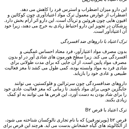
این دارو میزان اضطراب و استرس فرد را کاهش می دهد.
اضطراب از عوارض معمول ترک مواد اعتیادآوری چون کوکائین و
افیون هایی چون هروئین و تریاک است. این دارو اثر آرام بخش دارد.
پزشکان در تجویز این دارو احتیاط زیادی به خرج می دهند، زیرا خود
آن اعتیادآور است.
ترک اعتیاد با داروهای ضد افسردگی
بدون مصرف مواد اعتیارآور، فرد معتاد احساس غمگینی و
افسردگی می کند. زیرا سطح هورمون های شادی آور در او بدون
مصرف مواد پایین است. از آن جایی که برای مدت طولانی برای
شادی فرد به مواد وابسته بوده، کمی طول می کشد تا مغز فعالیت
طبیعی و عادی خود را بازیابد.
داروهای ضدافسردگی چون سرترالین و فلوکستین، می توانند
جایگزین خوبی برای مواد باشند. تا زمانی که مغز فعالیت عادی خود
را برای شاد بودن به دست آورد، این قرص ها می توانند به او کمک
زیادی بکنند.
ترک اعتیاد با قرص B۲
قرص b۲ (بوپرنورفین) که با نام تجاری نالوکسان شناخته می شود،
از آلکالویئد های گیاه خشخاش بدست می آید. هرچند این قرص برای