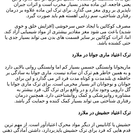
یعنی فاجعه. این ماده مخدر بسیار مخرب است و اثرات جبران
ناپذیری بر روی مغز می گذارد. برای ترک این ماده علاوه بر درمان
رفتاری شناختی، سم زدایی آهسته هم باید صورت گیرد.
مصرف کوکائین با ایجاد حس سرخوشی (افزایش خلق و خوی
شدید) باعث می شود مغز مقادیر بیشتری از مواد شیمیایی آزاد کند.
اما، اثرات کوکائین بر سایر قسمت های بدن می تواند بسیار جدی یا
حتی کشنده باشد.
ترک اعتیاد ماری جوانا در ملارد
ماریجوانا وابستگی جسمی بسیار کم اما وابستگی روانی بالایی دارد
و به همین خاطر هم ترک آن ساده نیست. ماری جوانا به سادگی بر
حافظه ی بلندمدت و کوتاه مدت فرد اثر می گذارد و این برای
جوانان و نوجوانان اثر بسیار مخربی است. برای ترک ماری جوانا یا
گل دارویی وجود ندارد و در واقع برای ترک گل، فرد بیشتر به
مشاوره روانپزشکی و کمک روانشناختی دارد. همچنین درمان
رفتاری شناختی می تواند بسیار کمک کننده و حمایت گر باشد.
ترک اعتیاد حشیش در ملارد
حشیش یا کانابیس از دیگر مواد محرک اعتیادآور است. از مهم ترین
قدم هایی که فرد برای ترک حشیش باید بردارد، داشتن آمادگی ذهنی