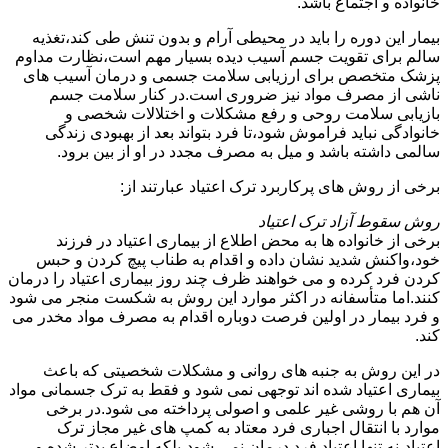
خانواده و اجتماع باشد.
بیمار این دوره را باید در محیطی آرام و بدون تنش طی کند،تغذیه
سالم برای تقویت جسم آسیب دیده بسیار مهم است،نظارت مداوم
پزشک متخصص برای ارزیابی سلامت جسمی و درمان آسیب های
ناشی از مصرف مواد نیز ضروری است.در کنار سلامت جسم
بازیابی سلامت روحی و رفع مشکلات و اختلالات شخصی و
خانوادگی نباید فراموش شود،تا فرد بتواند بعد از بهبودی زندگی
سالمی داشته باشد و میل به مصرف مجدد در او از بین برود.
برخی از روش های پرکاربرد ترک اعتیاد عبارتند از:
روش سقوط آزاد ترک اعتیاد
برخی از خانواده ها به محض اطلاع از بیماری اعتیاد در فرزند
خود،واکنش شدید نشان داده و اقدام به طناب پیچ کردن و حبس
کردن فرد کرده و می خواهند ظرف چند روز بیماری اعتیاد را درمان
کنند.اما متأسفانه در اکثر موارد این روش به شکست منجر می شود
و فرد بیمار در اولین فرصت دوباره اقدام به مصرف مواد مخدر می
کند.
در این روش به جنبه های روانی و مشکلات شخصیتی که باعث
بیماری اعتیاد شده اند توجهی نمی شود و فقط به ترک جسمانی مواد
آن هم با روشی غیر علمی و اصولی پرداخته می شود.در برخی
موارد با انتقال اجباری فرد معتاد به کمپ های غیر مجاز ترک
اعتیاد،نه تنها اعتیاد فرد درمان نمی شود،بلکه اوضاع بدتر شده و