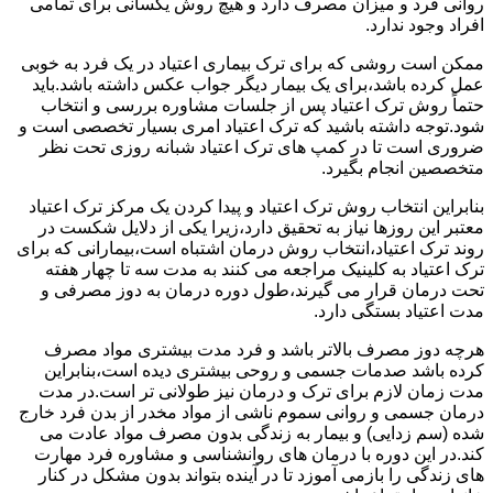
روانی فرد و میزان مصرف دارد و هیچ روش یکسانی برای تمامی
افراد وجود ندارد.
ممکن است روشی که برای ترک بیماری اعتیاد در یک فرد به خوبی
عمل کرده باشد،برای یک بیمار دیگر جواب عکس داشته باشد.باید
حتماً روش ترک اعتیاد پس از جلسات مشاوره بررسی و انتخاب
شود.توجه داشته باشید که ترک اعتیاد امری بسیار تخصصی است و
ضروری است تا در کمپ های ترک اعتیاد شبانه روزی تحت نظر
متخصصین انجام بگیرد.
بنابراین انتخاب روش ترک اعتیاد و پیدا کردن یک مرکز ترک اعتیاد
معتبر این روزها نیاز به تحقیق دارد،زیرا یکی از دلایل شکست در
روند ترک اعتیاد،انتخاب روش درمان اشتباه است،بیمارانی که برای
ترک اعتیاد به کلینیک مراجعه می کنند به مدت سه تا چهار هفته
تحت درمان قرار می گیرند،طول دوره درمان به دوز مصرفی و
مدت اعتیاد بستگی دارد.
هرچه دوز مصرف بالاتر باشد و فرد مدت بیشتری مواد مصرف
کرده باشد صدمات جسمی و روحی بیشتری دیده است،بنابراین
مدت زمان لازم برای ترک و درمان نیز طولانی تر است.در مدت
درمان جسمی و روانی سموم ناشی از مواد مخدر از بدن فرد خارج
شده (سم زدایی) و بیمار به زندگی بدون مصرف مواد عادت می
کند.در این دوره با درمان های روانشناسی و مشاوره فرد مهارت
های زندگی را بازمی آموزد تا در آینده بتواند بدون مشکل در کنار