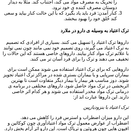
را تحریک به مصرف مواد می کند، اجتناب کند. مثلا به دیدار
دوستان مصرف کننده ی خود نرود.
کنار آمدن: فرد باید یاد بگیرد که با این حالت کنار بیاید و سعی
کند خُلق خود را بهبود ببخشد.
ترک اعتیاد به وسیله ی دارو در ملارد
داروها ترک اعتیاد را تسهیل می کنند. بسیاری از افرادی که تصمیم
به ترک اعتیاد می گیرند، روی تصمیم خود نمی مانند چون نمی توانند
با علائم ترک مواد کنار بیایند. داروهای خاصی هستند که این حالات را
تخفیف می دهند و ترک را برای فرد آسان تر می کنند.
داروهایی که برای ترک اعتیاد استفاده می شوند ممکن است برای
بیماران سرپایی و یا بیماران بستری شده در مراکز ترک اعتیاد تجویز
شوند. دوز مناسب هر بیمار با بیمار دیگر متفاوت است تا بهترین
اثربخشی در ترک مواد حاصل شود. داروهای مختلفی در برنامه ی
درمانی ترک مواد مخدر استفاده می شوند و هر کدام اثر خاصی
دارند. این داروها عبارت اند از:
ترک اعتیاد با بنزودیازپین
این دارو میزان اضطراب و استرس فرد را کاهش می دهد.
اضطراب از عوارض معمول ترک مواد اعتیادآوری چون کوکائین و
افیون هایی چون هروئین و تریاک است. این دارو اثر آرام بخش دارد.