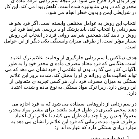
آور از بدن فرد خارج می شود. در نتیجه سم زدایی اثرات ماده ی
مخدری که در بدن متابولیزه شده است، کاهش پیدا می کند. این کار
در شرایطی ایمن و بدون خطر انجام می شود.
انتخاب این روش به عوامل مختلفی وابسته است. اگر فرد بخواهد
سم زدایی را انتخاب کند، باید پزشک او با بررسی شرایط فرد این
روش را تأیید کند. همچنین شرایط روانی فرد در انتخاب این روش
بسیار مؤثر است. از طرفی میزان وابستگی یکی دیگر از این عوامل
است.
هدف دیتاکس یا سم زدایی جلوگیری از وخامت علائم ترک اعتیاد
است. هنگامی که فرد معتاد مصرف ماده ی مخدر خود را به طور
ناگهانی کنار می گذارد، بدن او علائمی از خود نشان می دهد که می
تواند فعالیت های روزانه ی او را مختل کند. شدت بروز این علائم
بستگی به میزان مصرف فرد دارد. هر کسی تجربه ی متفاوتی از
این روش دارد، زیرا ترک مواد بستگی به نوع ماده و شدت اعتیاد
دارد.
در سم زدایی از داروهایی استفاده می شود که به فرد اجازه می
دهند سختی کمتری در طول فرایند بکشد. برای بیشتر مواد مخدر،
معمولاً چندین رو تا چند ماه طول می کشد تا علائم ترک اعتیاد
برطرف شود. مدت زمانی که فرد این علائم را نشان می دهد به
موارد زیادی بستگی دارد که عبارت اند از:
نوع ماده ی مخدر