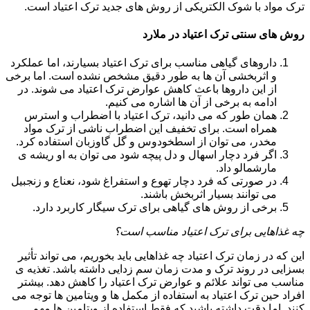
ترک مواد با شوک الکتریکی از روش های جدید ترک اعتیاد است.
روش های سنتی ترک اعتیاد در ملارد
داروهای گیاهی مناسب برای ترک اعتیاد بسیارند، اما عملکرد
و اثربخشی آن ها به طور دقیق مشخص نشده است. اما برخی
از این داروها باعث کاهش عوارض ترک اعتیاد می شوند. در
ادامه به برخی از آن ها اشاره می کنیم.
همان طور که می دانید، ترک اعتیاد با اضطراب و استرس
همراه است. برای تخفیف این اضطراب ناشی از ترک مواد
مخدر، می توان از اسطخودوس و گل گاوزبان استفاده کرد.
اگر فرد دچار اسهال و دل پیچه شود می توان به او ریشه ی
مارشمالو داد.
در صورتی که فرد دچار تهوع و استفراغ شود، نعناع و زنجبیل
می توانند بسیار اثربخش باشند.
برخی از روش های گیاهی برای ترک سیگار کاربرد دارد.
چه غذاهایی برای ترک اعتیاد مناسب است؟
این که در زمان ترک اعتیاد چه غذاهایی باید بخوریم، می تواند تأثیر
بسزایی در روند ترک و مدت زمان سم زدایی داشته باشد. تغذیه ی
مناسب می تواند علائم و عوارض ترک اعتیاد را کاهش دهد. بیشتر
افراد حین ترک اعتیاد به استفاده از مکمل ها و ویتامین ها توجه می
کنند. اما دقت داشته باشید که فقط استفاده از ویتامین ها مهم