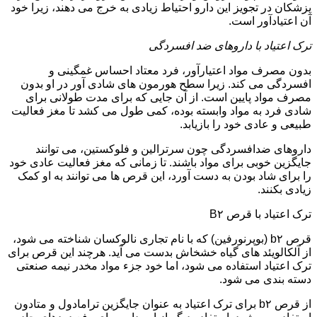
پزشکان در تجویز این دارو احتیاط زیادی به خرج می دهند، زیرا خود
آن اعتیادآور است.
ترک اعتیاد با داروهای ضد افسردگی
بدون مصرف مواد اعتیارآور، فرد معتاد احساس غمگینی و
افسردگی می کند. زیرا سطح هورمون های شادی آور در او بدون
مصرف مواد پایین است. از آن جایی که برای مدت طولانی برای
شادی فرد به مواد وابسته بوده، کمی طول می کشد تا مغز فعالیت
طبیعی و عادی خود را بازیابد.
داروهای ضدافسردگی چون سرترالین و فلوکستین، می توانند
جایگزین خوبی برای مواد باشند. تا زمانی که مغز فعالیت عادی خود
را برای شاد بودن به دست آورد، این قرص ها می توانند به او کمک
زیادی بکنند.
ترک اعتیاد با قرص B۲
قرص b۲ (بوپرنورفین) که با نام تجاری نالوکسان شناخته می شود،
از آلکالویئد های گیاه خشخاش بدست می آید. هرچند این قرص برای
ترک اعتیاد استفاده می شود، اما خود جزء مواد مخدر نیمه صنعتی
دسته بندی می شود.
از قرص b۲ برای ترک اعتیاد به عنوان جایگزین ترامادول و متادون