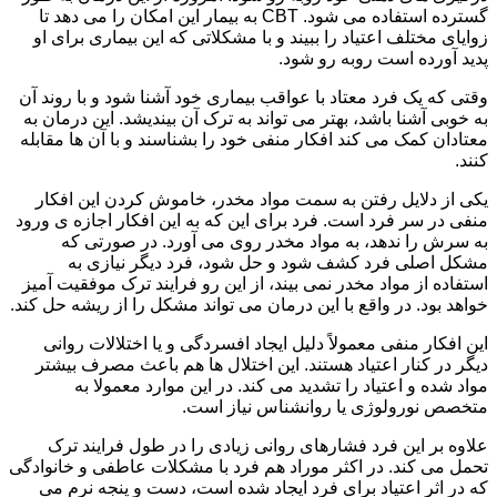
گسترده استفاده می شود. CBT به بیمار این امکان را می دهد تا
زوایای مختلف اعتیاد را ببیند و با مشکلاتی که این بیماری برای او
پدید آورده است روبه رو شود.
وقتی که یک فرد معتاد با عواقب بیماری خود آشنا شود و با روند آن
به خوبی آشنا باشد، بهتر می تواند به ترک آن بیندیشد. این درمان به
معتادان کمک می کند افکار منفی خود را بشناسند و با آن ها مقابله
کنند.
یکی از دلایل رفتن به سمت مواد مخدر، خاموش کردن این افکار
منفی در سر فرد است. فرد برای این که به این افکار اجازه ی ورود
به سرش را ندهد، به مواد مخدر روی می آورد. در صورتی که
مشکل اصلی فرد کشف شود و حل شود، فرد دیگر نیازی به
استفاده از مواد مخدر نمی بیند، از این رو فرایند ترک موفقیت آمیز
خواهد بود. در واقع با این درمان می تواند مشکل را از ریشه حل کند.
این افکار منفی معمولاً دلیل ایجاد افسردگی و یا اختلالات روانی
دیگر در کنار اعتیاد هستند. این اختلال ها هم باعث مصرف بیشتر
مواد شده و اعتیاد را تشدید می کند. در این موارد معمولا به
متخصص نورولوژی یا روانشناس نیاز است.
علاوه بر این فرد فشارهای روانی زیادی را در طول فرایند ترک
تحمل می کند. در اکثر موراد هم فرد با مشکلات عاطفی و خانوادگی
که در اثر اعتیاد برای فرد ایجاد شده است، دست و پنجه نرم می