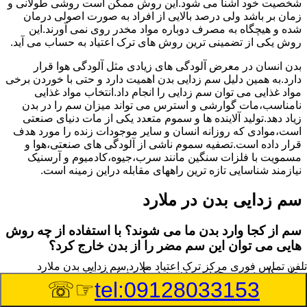
شخصیت خود آشنا می شود.این روش ممکن است روشی طولانی و
زمان بر باشد ولی درصد بالایی از افراد به صورت اصولی درمان
شده و هیچگاه به مصرف دوباره مواد مخدر روی نمی آورند.این
روش یکی از تضمینی ترین روش های ترک اعتیاد به حساب می آید.
بدن انسان در معرض آلودگی های زیادی مثل آلودگی هوا قرار
دارد.به همین دلیل سم زدایی بدن اهمیت دارد و حتی با خوردن برخی
مواد غذایی می توان سم زدایی را انجام داد.انتخاب مواد غذایی
نامناسب،مات گوارشی و استرس می تواند میزان سم را در بدن
زیاد دهد.تولید آلاینده ها و سموم متعدد یکی از مات دنیای صنعتی
است،موادی که روزانه انسان و سایر موجودات زنده را مورد هدف
قرار داده است.تصفیه سموم ناشی از آلودگی های صنعتی،هوا و
مسمویت با فلزات سنگین مانند سرب،جیوه،کادمیوم و آرسنیک
نیازمند شناسایی تازه ترین راههای مقابله دراین زمینه است.
سم زدایی بدن در ملارد
سم از کجا وارد بدن ما می شوند؟ با استفاده از چه روش
هایی می توان این سم مضر را از بدن خارج کرد؟
تلفن تماس فوری
مرکز ترک اعتیاد ملارد,سم زدایی بدن ملارد
بطور کلی سم موجود در بدن به دو گروه عمده تقسیم می
☞☏
tel:09128033153
شوند.بخش بزرگی از این سموم مثل مواد به جا مانده از سموم
گیاهی و آفت کش ها،فلزات سنگین ناشی از آلودگی هوا،انواع