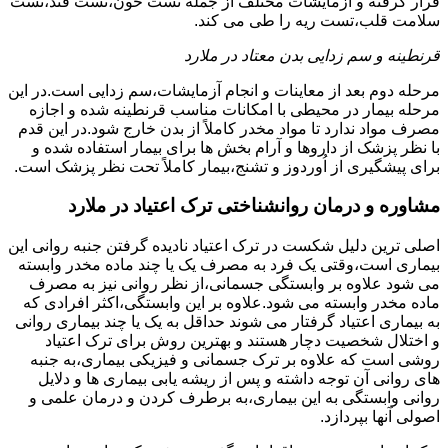
قرار گرفته و آزمایشات مختلف از جمله تست خون،تست قند،تست
سلامت قلب،تست ریه را طی می کند.
قرنطینه و سم زدایی بدن معتاد در ملارد
مرحله دوم بعد از معاینات و انجام آزمایشات،سم زدایی است.در این
مرحله بیمار در محیطی با امکانات مناسب قرنطینه شده و اجازه
مصرف مواد ندارد تا مواد مخدر کاملاً از بدن خارج شود.در این قدم
با نظر پزشک از داروها و آرام بخش ها برای بیمار استفاده شده و
برای پیشگیری از اُوردوز و تشنج،بیمار کاملاً تحت نظر پزشک است.
مشاوره و درمان روانشناختی ترک اعتیاد در ملارد
اصلی ترین دلیل شکست در ترک اعتیاد نادیده گرفتن جنبه روانی این
بیماری است،وقتی یک فرد به مصرف یک یا چند ماده مخدر وابسته
می شود علاوه بر وابستگی جسمانی،از نظر روانی نیز به مصرف
ماده مخدر وابسته می شود.علاوه بر این وابستگی،اکثر افرادی که
به بیماری اعتیاد گرفتار می شوند حداقل به یک یا چند بیماری روانی
و اختلال شخصیت دچار هستند و بهترین روش برای ترک اعتیاد
روشی است که علاوه بر ترک جسمانی و فیزیکی بیماری،به جنبه
های روانی آن توجه داشته و پس از ریشه یابی بیماری ها و دلایل
روانی وابستگی به این بیماری،به برطرف کردن و درمان علمی و
اصولی آنها بپردازد.