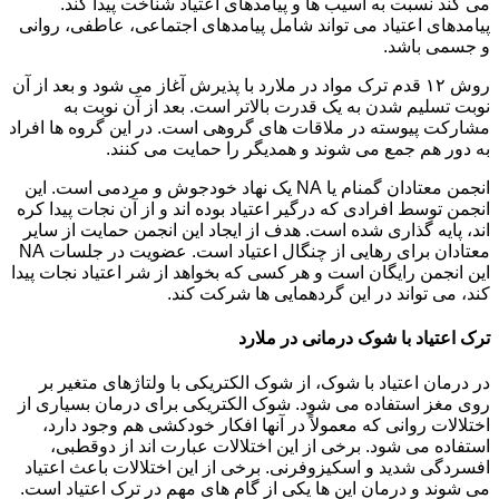
می کند نسبت به آسیب ها و پیامدهای اعتیاد شناخت پیدا کند.
پیامدهای اعتیاد می تواند شامل پیامدهای اجتماعی، عاطفی، روانی
و جسمی باشد.
روش ۱۲ قدم ترک مواد در ملارد با پذیرش آغاز می شود و بعد از آن
نوبت تسلیم شدن به یک قدرت بالاتر است. بعد از آن نوبت به
مشارکت پیوسته در ملاقات های گروهی است. در این گروه ها افراد
به دور هم جمع می شوند و همدیگر را حمایت می کنند.
انجمن معتادان گمنام یا NA یک نهاد خودجوش و مردمی است. این
انجمن توسط افرادی که درگیر اعتیاد بوده اند و از آن نجات پیدا کره
اند، پایه گذاری شده است. هدف از ایجاد این انجمن حمایت از سایر
معتادان برای رهایی از چنگال اعتیاد است. عضویت در جلسات NA
این انجمن رایگان است و هر کسی که بخواهد از شر اعتیاد نجات پیدا
کند، می تواند در این گردهمایی ها شرکت کند.
ترک اعتیاد با شوک درمانی در ملارد
در درمان اعتیاد با شوک، از شوک الکتریکی با ولتاژهای متغیر بر
روی مغز استفاده می شود. شوک الکتریکی برای درمان بسیاری از
اختلالات روانی که معمولاً در آنها افکار خودکشی هم وجود دارد،
استفاده می شود. برخی از این اختلالات عبارت اند از دوقطبی،
افسردگی شدید و اسکیزوفرنی. برخی از این اختلالات باعث اعتیاد
می شوند و درمان این ها یکی از گام های مهم در ترک اعتیاد است.