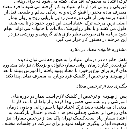
ترک اعتیاد به مجموعه اقداماتی گفته می شود که برای رهایی
فیزیکی و روانی فرد از دام اعتیاد به کار گرفته می شود تا فرد معتاد
مصرف ماده مخدر را قطع کرده و به زندگی سالم و طبیعی قبل از
اعتیاد برسد.پس از طی دوره سم زدایی بازیابی روح و روان بیمار
اصلی ترین مرحله ترک اعتیاد است.این دوره حدود دو تا سه هفته
طول می کشد و با نظر روانپزشک ملاقات با خانواده می تواند انجام
شود،برنامه های تفریحی نظیر بازی های گروهی و ورزشی نیز در
این مرحله در دستور کار قرار می گیرد.
مشاوره خانواده معتاد در ملارد
نقش خانواده در درمان اعتیاد را به هیچ وجه نمی توان نادیده
گرفت.در کنار درمان روانی بیمار،خانواده و نزدیکان نیز باید مشاوره
های لازم برای نوع برخورد با معتاد بهبود یافته را آموزش ببینند تا بعد
از بهبودی و ترخیص از کلینیک فرد دوباره به مصرف تمایل پیدا نکند.
پیگیری بعد از ترخیص معتاد
پس از بهبودی و ترخیص از کلینیک لازم است بیمار در دوره های
آموزشی و روانشناسی حضور پیدا کرده و ارتباط او با مددکار تا
مدتی ادامه داشته باشد.ترک اعتیاد تنها با سم زدایی و بدون درمان
های روحی اثر بخشی چندانی نخواهد داشت و احتمال بازگشت به
اعتیاد بسیار زیاد است.کلینیک تهران پاک بعد از ترخیص بیماران نیز
وضعیت آنها را پیگیری خواهد نمود و برای شرکت در جلسات مختلف
از ایشان دعوت می شود.