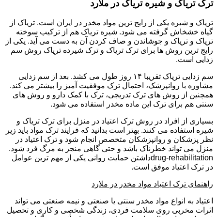
ترک تریاک و شیره تریاک در ملارد
تریاک و شیره یکی از رایج ترین مواد مخدر در ایران است. تریاک از
گیاه خشخاش گرفته می شود. شیره تریاک هم از ترکیب سوخته
تریاک و تریاک و جوشاندن و صاف کردن آن به دست می آید. یکی از
رایج ترین روش ها برای ترک تریاک و ترک شیرده تریاک روش سم
زدایی است.
سم زدایی تریاک تقریبا ۱۴ روز طول می کشد. بعد از سم زدایی
مشاوره با روانپزشک، احتمال ترک موفقیت آمیز را بیشتر می کند.
همچنین از روش های ترک تدریجی، ترک با کمک دارو و روش های
سنتی هم برای ترک این ماده مخدر استفاده می شود.
بسیاری از افراد در روش ترک اعتیاد در منزل برای ترک تریاک و
شیره استفاده می کنند. بهتر است بدانید که فرایند ترک مواد باید زیر
نظر پزشکان و روانپزشکان متخصص انجام شود و ترک اعتیاد در
منزل می تواند خطرناک باشد و حتی گاهی منجر به مرگ فرد شود.
drug-rehabilitationداشتن حمایت روانی یکی از مهم ترین عوامل
در ترک اعتیاد موفق است.
راهنمای ترک اعتیاد مواد مخدر در ملارد
اعتیاد به انواع مواد مخدر سنتی یا صنعتی و نیمه صنعتی می تواند
اثرات مخربی روی سلامت فردی، زندگی شخصی و کاری و تحصیل