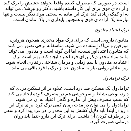
است. در صورتی که مصرف کننده واقعاً بخواهد حشیش را ترک کند
و اراده ی قوی برای این کار داشته باشید، دکتر روانپزشک می تواند
به او کمک زیادی کند. ترک این ماده به سختی مواد دیگر نیست و تنها
نیازمند یک اراده ی قوی و همچنین پایداری در پاک ماندن است.
ترک اعتیاد متادون
متادون دارویی است که برای ترک مواد مخدری همچون هروئین،
مورفین و تریاک استفاده می شود. متأسفانه برخی تصور می کنند
که متادون اعتیادآور نیست، اما این گونه است و متادون می تواند
مانند مواد مخدر دیکر برای فرد اعتیاد ایجاد کند. بهتر است ترک
اعتیاد به متادون با سم زدایی و درمان شناختی رفتاری انجام شود.
زیرا علائم روانی نیاز به متادون بعد از ترک با فرد باقی می ماند.
ترک ترامادول
ترامادول یک مسکن ضد درد است. علاوه بر اثر تسکین دردی که
دارد، نوعی نشاط و سرخوشی هم در مصرف کننده ایجاد می کند
که سبب مصرف بیش از اندازه و گاهی اعتیاد به آن می شود.
ترامادول را می توان در مدت زمان کمی ترک کرد. برای ترک این
دارو در ابتدا باید دلایل کشش به این مخدر را در فرد پیدا کرد و سعی
در برطرف کردن آن داشت. برای ترک این دارو حتما باید روان
درمانی صورت گیرد.