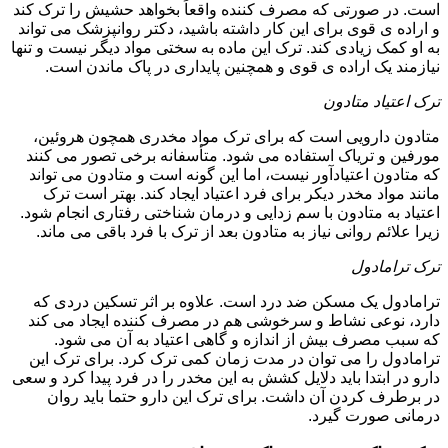
است. در صورتی که مصرف کننده واقعاً بخواهد حشیش را ترک کند
و اراده ی قوی برای این کار داشته باشید، دکتر روانپزشک می تواند
به او کمک زیادی کند. ترک این ماده به سختی مواد دیگر نیست و تنها
نیازمند یک اراده ی قوی و همچنین پایداری در پاک ماندن است.
ترک اعتیاد متادون
متادون دارویی است که برای ترک مواد مخدری همچون هروئین،
مورفین و تریاک استفاده می شود. متأسفانه برخی تصور می کنند
که متادون اعتیادآور نیست، اما این گونه است و متادون می تواند
مانند مواد مخدر دیکر برای فرد اعتیاد ایجاد کند. بهتر است ترک
اعتیاد به متادون با سم زدایی و درمان شناختی رفتاری انجام شود.
زیرا علائم روانی نیاز به متادون بعد از ترک با فرد باقی می ماند.
ترک ترامادول
ترامادول یک مسکن ضد درد است. علاوه بر اثر تسکین دردی که
دارد، نوعی نشاط و سرخوشی هم در مصرف کننده ایجاد می کند
که سبب مصرف بیش از اندازه و گاهی اعتیاد به آن می شود.
ترامادول را می توان در مدت زمان کمی ترک کرد. برای ترک این
دارو در ابتدا باید دلایل کشش به این مخدر را در فرد پیدا کرد و سعی
در برطرف کردن آن داشت. برای ترک این دارو حتما باید روان
درمانی صورت گیرد.