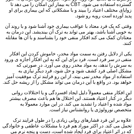
گسترده استفاده می شود. CBT به بیمار این امکان را می دهد تا
زوایای مختلف اعتیاد را ببیند و با مشکلاتی که این بیماری برای او
پدید آورده است روبه رو شود.
وقتی که یک فرد معتاد با عواقب بیماری خود آشنا شود و با روند آن
به خوبی آشنا باشد، بهتر می تواند به ترک آن بیندیشد. این درمان به
معتادان کمک می کند افکار منفی خود را بشناسند و با آن ها مقابله
کنند.
یکی از دلایل رفتن به سمت مواد مخدر، خاموش کردن این افکار
منفی در سر فرد است. فرد برای این که به این افکار اجازه ی ورود
به سرش را ندهد، به مواد مخدر روی می آورد. در صورتی که
مشکل اصلی فرد کشف شود و حل شود، فرد دیگر نیازی به
استفاده از مواد مخدر نمی بیند، از این رو فرایند ترک موفقیت آمیز
خواهد بود. در واقع با این درمان می تواند مشکل را از ریشه حل کند.
این افکار منفی معمولاً دلیل ایجاد افسردگی و یا اختلالات روانی
دیگر در کنار اعتیاد هستند. این اختلال ها هم باعث مصرف بیشتر
مواد شده و اعتیاد را تشدید می کند. در این موارد معمولا به
متخصص نورولوژی یا روانشناس نیاز است.
علاوه بر این فرد فشارهای روانی زیادی را در طول فرایند ترک
تحمل می کند. در اکثر موراد هم فرد با مشکلات عاطفی و خانوادگی
که در اثر اعتیاد برای فرد ایجاد شده است، دست و پنجه نرم می