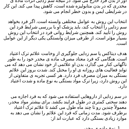
آور از بدن فرد خارج می شود. در نتیجه سم زدایی اثرات ماده ی
مخدری که در بدن متابولیزه شده است، کاهش پیدا می کند. این کار
در شرایطی ایمن و بدون خطر انجام می شود.
انتخاب این روش به عوامل مختلفی وابسته است. اگر فرد بخواهد
سم زدایی را انتخاب کند، باید پزشک او با بررسی شرایط فرد این
روش را تأیید کند. همچنین شرایط روانی فرد در انتخاب این روش
بسیار مؤثر است. از طرفی میزان وابستگی یکی دیگر از این عوامل
است.
هدف دیتاکس یا سم زدایی جلوگیری از وخامت علائم ترک اعتیاد
است. هنگامی که فرد معتاد مصرف ماده ی مخدر خود را به طور
ناگهانی کنار می گذارد، بدن او علائمی از خود نشان می دهد که می
تواند فعالیت های روزانه ی او را مختل کند. شدت بروز این علائم
بستگی به میزان مصرف فرد دارد. هر کسی تجربه ی متفاوتی از
این روش دارد، زیرا ترک مواد بستگی به نوع ماده و شدت اعتیاد
دارد.
در سم زدایی از داروهایی استفاده می شود که به فرد اجازه می
دهند سختی کمتری در طول فرایند بکشد. برای بیشتر مواد مخدر،
معمولاً چندین رو تا چند ماه طول می کشد تا علائم ترک اعتیاد
برطرف شود. مدت زمانی که فرد این علائم را نشان می دهد به
موارد زیادی بستگی دارد که عبارت اند از:
نوع ماده ی مخدر