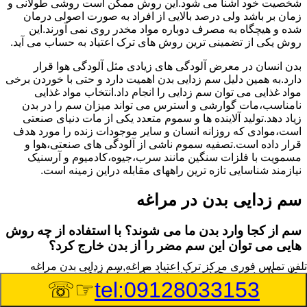
شخصیت خود آشنا می شود.این روش ممکن است روشی طولانی و
زمان بر باشد ولی درصد بالایی از افراد به صورت اصولی درمان
شده و هیچگاه به مصرف دوباره مواد مخدر روی نمی آورند.این
روش یکی از تضمینی ترین روش های ترک اعتیاد به حساب می آید.
بدن انسان در معرض آلودگی های زیادی مثل آلودگی هوا قرار
دارد.به همین دلیل سم زدایی بدن اهمیت دارد و حتی با خوردن برخی
مواد غذایی می توان سم زدایی را انجام داد.انتخاب مواد غذایی
نامناسب،مات گوارشی و استرس می تواند میزان سم را در بدن
زیاد دهد.تولید آلاینده ها و سموم متعدد یکی از مات دنیای صنعتی
است،موادی که روزانه انسان و سایر موجودات زنده را مورد هدف
قرار داده است.تصفیه سموم ناشی از آلودگی های صنعتی،هوا و
مسمویت با فلزات سنگین مانند سرب،جیوه،کادمیوم و آرسنیک
نیازمند شناسایی تازه ترین راههای مقابله دراین زمینه است.
سم زدایی بدن در مراغه
سم از کجا وارد بدن ما می شوند؟ با استفاده از چه روش
هایی می توان این سم مضر را از بدن خارج کرد؟
تلفن تماس فوری
مرکز ترک اعتیاد مراغه,سم زدایی بدن مراغه
بطور کلی سم موجود در بدن به دو گروه عمده تقسیم می
☞☏
tel:09128033153
شوند.بخش بزرگی از این سموم مثل مواد به جا مانده از سموم
گیاهی و آفت کش ها،فلزات سنگین ناشی از آلودگی هوا،انواع