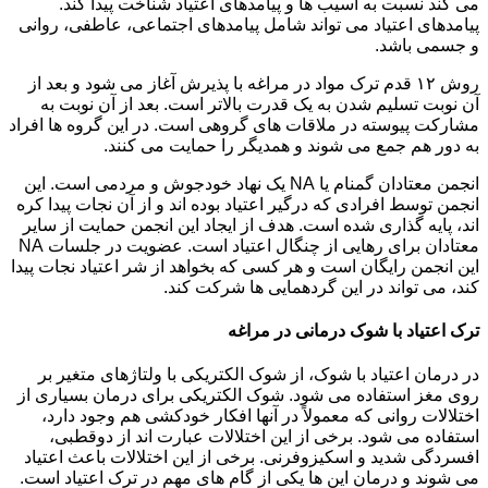
می کند نسبت به آسیب ها و پیامدهای اعتیاد شناخت پیدا کند.
پیامدهای اعتیاد می تواند شامل پیامدهای اجتماعی، عاطفی، روانی
و جسمی باشد.
روش ۱۲ قدم ترک مواد در مراغه با پذیرش آغاز می شود و بعد از
آن نوبت تسلیم شدن به یک قدرت بالاتر است. بعد از آن نوبت به
مشارکت پیوسته در ملاقات های گروهی است. در این گروه ها افراد
به دور هم جمع می شوند و همدیگر را حمایت می کنند.
انجمن معتادان گمنام یا NA یک نهاد خودجوش و مردمی است. این
انجمن توسط افرادی که درگیر اعتیاد بوده اند و از آن نجات پیدا کره
اند، پایه گذاری شده است. هدف از ایجاد این انجمن حمایت از سایر
معتادان برای رهایی از چنگال اعتیاد است. عضویت در جلسات NA
این انجمن رایگان است و هر کسی که بخواهد از شر اعتیاد نجات پیدا
کند، می تواند در این گردهمایی ها شرکت کند.
ترک اعتیاد با شوک درمانی در مراغه
در درمان اعتیاد با شوک، از شوک الکتریکی با ولتاژهای متغیر بر
روی مغز استفاده می شود. شوک الکتریکی برای درمان بسیاری از
اختلالات روانی که معمولاً در آنها افکار خودکشی هم وجود دارد،
استفاده می شود. برخی از این اختلالات عبارت اند از دوقطبی،
افسردگی شدید و اسکیزوفرنی. برخی از این اختلالات باعث اعتیاد
می شوند و درمان این ها یکی از گام های مهم در ترک اعتیاد است.