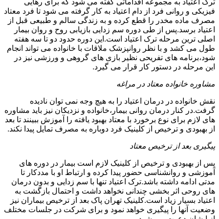
ترک اعتیاد به مجموعه اقداماتی گفته می شود که برای رهایی
فیزیکی و روانی فرد از دام اعتیاد به کار گرفته می شود تا فرد معتاد
مصرف ماده مخدر را قطع کرده و به زندگی سالم و طبیعی قبل از
اعتیاد برسد.پس از طی دوره سم زدایی بازیابی روح و روان بیمار
اصلی ترین مرحله ترک اعتیاد است.این دوره حدود دو تا سه هفته
طول می کشد و با نظر روانپزشک ملاقات با خانواده می تواند انجام
شود،برنامه های تفریحی نظیر بازی های گروهی و ورزشی نیز در
این مرحله در دستور کار قرار می گیرد.
مشاوره خانواده معتاد در مراغه
نقش خانواده در درمان اعتیاد را به هیچ وجه نمی توان نادیده
گرفت.در کنار درمان روانی بیمار،خانواده و نزدیکان نیز باید مشاوره
های لازم برای نوع برخورد با معتاد بهبود یافته را آموزش ببینند تا بعد
از بهبودی و ترخیص از کلینیک فرد دوباره به مصرف تمایل پیدا نکند.
پیگیری بعد از ترخیص معتاد
پس از بهبودی و ترخیص از کلینیک لازم است بیمار در دوره های
آموزشی و روانشناسی حضور پیدا کرده و ارتباط او با مددکار تا
مدتی ادامه داشته باشد.ترک اعتیاد تنها با سم زدایی و بدون درمان
های روحی اثر بخشی چندانی نخواهد داشت و احتمال بازگشت به
اعتیاد بسیار زیاد است.کلینیک تهران پاک بعد از ترخیص بیماران نیز
وضعیت آنها را پیگیری خواهد نمود و برای شرکت در جلسات مختلف
از ایشان دعوت می شود.