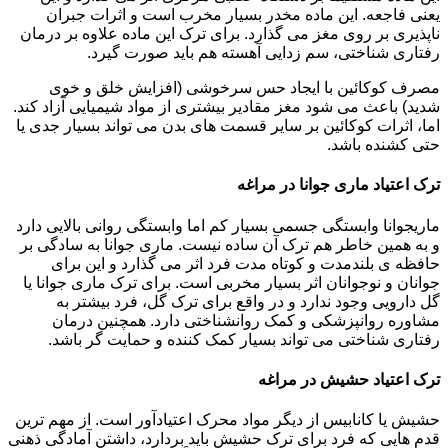
یعنی فاجعه. این ماده مخدر بسیار مخرب است و اثرات جبران
ناپذیری بر روی مغز می گذارد. برای ترک این ماده علاوه بر درمان
رفتاری شناختی، سم زدایی آهسته هم باید صورت گیرد.
مصرف کوکائین با ایجاد حس سرخوشی (افزایش خلق و خوی
شدید) باعث می شود مغز مقادیر بیشتری از مواد شیمیایی آزاد کند.
اما، اثرات کوکائین بر سایر قسمت های بدن می تواند بسیار جدی یا
حتی کشنده باشد.
ترک اعتیاد ماری جوانا در مراغه
ماریجوانا وابستگی جسمی بسیار کم اما وابستگی روانی بالایی دارد
و به همین خاطر هم ترک آن ساده نیست. ماری جوانا به سادگی بر
حافظه ی بلندمدت و کوتاه مدت فرد اثر می گذارد و این برای
جوانان و نوجوانان اثر بسیار مخربی است. برای ترک ماری جوانا یا
گل دارویی وجود ندارد و در واقع برای ترک گل، فرد بیشتر به
مشاوره روانپزشکی و کمک روانشناختی دارد. همچنین درمان
رفتاری شناختی می تواند بسیار کمک کننده و حمایت گر باشد.
ترک اعتیاد حشیش در مراغه
حشیش یا کانابیس از دیگر مواد محرک اعتیادآور است. از مهم ترین
قدم هایی که فرد برای ترک حشیش باید بردارد، داشتن آمادگی ذهنی