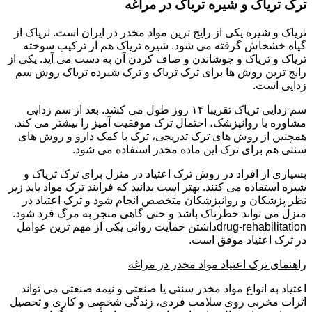
ترک تریاک و شیره تریاک در مراغه
تریاک و شیره یکی از رایج ترین مواد مخدر در ایران است. تریاک از
گیاه خشخاش گرفته می شود. شیره تریاک هم از ترکیب سوخته
تریاک و تریاک و جوشاندن و صاف کردن آن به دست می آید. یکی از
رایج ترین روش ها برای ترک تریاک و ترک شیرده تریاک روش سم
زدایی است.
سم زدایی تریاک تقریبا ۱۴ روز طول می کشد. بعد از سم زدایی
مشاوره با روانپزشک، احتمال ترک موفقیت آمیز را بیشتر می کند.
همچنین از روش های ترک تدریجی، ترک با کمک دارو و روش های
سنتی هم برای ترک این ماده مخدر استفاده می شود.
بسیاری از افراد در روش ترک اعتیاد در منزل برای ترک تریاک و
شیره استفاده می کنند. بهتر است بدانید که فرایند ترک مواد باید زیر
نظر پزشکان و روانپزشکان متخصص انجام شود و ترک اعتیاد در
منزل می تواند خطرناک باشد و حتی گاهی منجر به مرگ فرد شود.
drug-rehabilitationداشتن حمایت روانی یکی از مهم ترین عوامل
در ترک اعتیاد موفق است.
راهنمای ترک اعتیاد مواد مخدر در مراغه
اعتیاد به انواع مواد مخدر سنتی یا صنعتی و نیمه صنعتی می تواند
اثرات مخربی روی سلامت فردی، زندگی شخصی و کاری و تحصیل