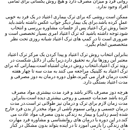
روانی فرد و میزان مصرف دارد و هیچ روش یکسانی برای تمامی
افراد وجود ندارد.
ممکن است روشی که برای ترک بیماری اعتیاد در یک فرد به خوبی
عمل کرده باشد،برای یک بیمار دیگر جواب عکس داشته باشد.باید
حتماً روش ترک اعتیاد پس از جلسات مشاوره بررسی و انتخاب
شود.توجه داشته باشید که ترک اعتیاد امری بسیار تخصصی است و
ضروری است تا در کمپ های ترک اعتیاد شبانه روزی تحت نظر
متخصصین انجام بگیرد.
بنابراین انتخاب روش ترک اعتیاد و پیدا کردن یک مرکز ترک اعتیاد
معتبر این روزها نیاز به تحقیق دارد،زیرا یکی از دلایل شکست در
روند ترک اعتیاد،انتخاب روش درمان اشتباه است،بیمارانی که برای
ترک اعتیاد به کلینیک مراجعه می کنند به مدت سه تا چهار هفته
تحت درمان قرار می گیرند،طول دوره درمان به دوز مصرفی و
مدت اعتیاد بستگی دارد.
هرچه دوز مصرف بالاتر باشد و فرد مدت بیشتری مواد مصرف
کرده باشد صدمات جسمی و روحی بیشتری دیده است،بنابراین
مدت زمان لازم برای ترک و درمان نیز طولانی تر است.در مدت
درمان جسمی و روانی سموم ناشی از مواد مخدر از بدن فرد خارج
شده (سم زدایی) و بیمار به زندگی بدون مصرف مواد عادت می
کند.در این دوره با درمان های روانشناسی و مشاوره فرد مهارت
های زندگی را بازمی آموزد تا در آینده بتواند بدون مشکل در کنار