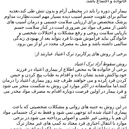
خانواده و اجتماع باشد.
بیمار این دوره را باید در محیطی آرام و بدون تنش طی کند،تغذیه
سالم برای تقویت جسم آسیب دیده بسیار مهم است،نظارت مداوم
پزشک متخصص برای ارزیابی سلامت جسمی و درمان آسیب های
ناشی از مصرف مواد نیز ضروری است.در کنار سلامت جسم
بازیابی سلامت روحی و رفع مشکلات و اختلالات شخصی و
خانوادگی نباید فراموش شود،تا فرد بتواند بعد از بهبودی زندگی
سالمی داشته باشد و میل به مصرف مجدد در او از بین برود.
برخی از روش های پرکاربرد ترک اعتیاد عبارتند از:
روش سقوط آزاد ترک اعتیاد
برخی از خانواده ها به محض اطلاع از بیماری اعتیاد در فرزند
خود،واکنش شدید نشان داده و اقدام به طناب پیچ کردن و حبس
کردن فرد کرده و می خواهند ظرف چند روز بیماری اعتیاد را درمان
کنند.اما متأسفانه در اکثر موارد این روش به شکست منجر می شود
و فرد بیمار در اولین فرصت دوباره اقدام به مصرف مواد مخدر می
کند.
در این روش به جنبه های روانی و مشکلات شخصیتی که باعث
بیماری اعتیاد شده اند توجهی نمی شود و فقط به ترک جسمانی مواد
آن هم با روشی غیر علمی و اصولی پرداخته می شود.در برخی
موارد با انتقال اجباری فرد معتاد به کمپ های غیر مجاز ترک
اعتیاد،نه تنها اعتیاد فرد درمان نمی شود،بلکه اوضاع بدتر شده و