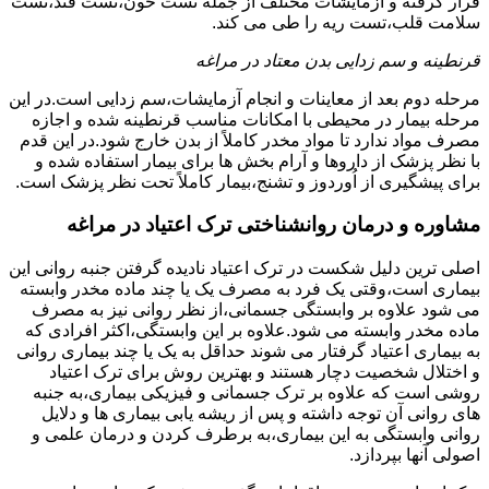
قرار گرفته و آزمایشات مختلف از جمله تست خون،تست قند،تست
سلامت قلب،تست ریه را طی می کند.
قرنطینه و سم زدایی بدن معتاد در مراغه
مرحله دوم بعد از معاینات و انجام آزمایشات،سم زدایی است.در این
مرحله بیمار در محیطی با امکانات مناسب قرنطینه شده و اجازه
مصرف مواد ندارد تا مواد مخدر کاملاً از بدن خارج شود.در این قدم
با نظر پزشک از داروها و آرام بخش ها برای بیمار استفاده شده و
برای پیشگیری از اُوردوز و تشنج،بیمار کاملاً تحت نظر پزشک است.
مشاوره و درمان روانشناختی ترک اعتیاد در مراغه
اصلی ترین دلیل شکست در ترک اعتیاد نادیده گرفتن جنبه روانی این
بیماری است،وقتی یک فرد به مصرف یک یا چند ماده مخدر وابسته
می شود علاوه بر وابستگی جسمانی،از نظر روانی نیز به مصرف
ماده مخدر وابسته می شود.علاوه بر این وابستگی،اکثر افرادی که
به بیماری اعتیاد گرفتار می شوند حداقل به یک یا چند بیماری روانی
و اختلال شخصیت دچار هستند و بهترین روش برای ترک اعتیاد
روشی است که علاوه بر ترک جسمانی و فیزیکی بیماری،به جنبه
های روانی آن توجه داشته و پس از ریشه یابی بیماری ها و دلایل
روانی وابستگی به این بیماری،به برطرف کردن و درمان علمی و
اصولی آنها بپردازد.