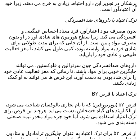
پزشکان در تجویز این دارو احتیاط زیادی به خرج می دهند، زیرا خود
آن اعتیادآور است.
ترک اعتیاد با داروهای ضد افسردگی
بدون مصرف مواد اعتیارآور، فرد معتاد احساس غمگینی و
افسردگی می کند. زیرا سطح هورمون های شادی آور در او بدون
مصرف مواد پایین است. از آن جایی که برای مدت طولانی برای
شادی فرد به مواد وابسته بوده، کمی طول می کشد تا مغز فعالیت
طبیعی و عادی خود را بازیابد.
داروهای ضدافسردگی چون سرترالین و فلوکستین، می توانند
جایگزین خوبی برای مواد باشند. تا زمانی که مغز فعالیت عادی خود
را برای شاد بودن به دست آورد، این قرص ها می توانند به او کمک
زیادی بکنند.
ترک اعتیاد با قرص B۲
قرص b۲ (بوپرنورفین) که با نام تجاری نالوکسان شناخته می شود،
از آلکالویئد های گیاه خشخاش بدست می آید. هرچند این قرص برای
ترک اعتیاد استفاده می شود، اما خود جزء مواد مخدر نیمه صنعتی
دسته بندی می شود.
از قرص b۲ برای ترک اعتیاد به عنوان جایگزین ترامادول و متادون