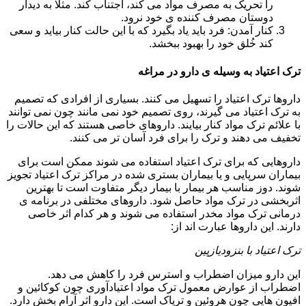
را تحریک به مصرف مواد می کند، اجتناب کند. مثلا به دیدار
دوستان مصرف کننده ی خود نرود.
کنار آمدن: فرد باید یاد بگیرد که با این حالت کنار بیاید و سعی
کند خُلق خود را بهبود ببخشد.
ترک اعتیاد به وسیله ی دارو در مراغه
داروها ترک اعتیاد را تسهیل می کنند. بسیاری از افرادی که تصمیم
به ترک اعتیاد می گیرند، روی تصمیم خود نمی مانند چون نمی توانند
با علائم ترک مواد کنار بیایند. داروهای خاصی هستند که این حالات را
تخفیف می دهند و ترک را برای فرد آسان تر می کنند.
داروهایی که برای ترک اعتیاد استفاده می شوند ممکن است برای
بیماران سرپایی و یا بیماران بستری شده در مراکز ترک اعتیاد تجویز
شوند. دوز مناسب هر بیمار با بیمار دیگر متفاوت است تا بهترین
اثربخشی در ترک مواد حاصل شود. داروهای مختلفی در برنامه ی
درمانی ترک مواد مخدر استفاده می شوند و هر کدام اثر خاصی
دارند. این داروها عبارت اند از:
ترک اعتیاد با بنزودیازپین
این دارو میزان اضطراب و استرس فرد را کاهش می دهد.
اضطراب از عوارض معمول ترک مواد اعتیادآوری چون کوکائین و
افیون هایی چون هروئین و تریاک است. این دارو اثر آرام بخش دارد.