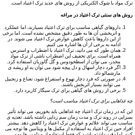
ترک مواد با شوک الکتریکی از روش های جدید ترک اعتیاد است.
روش های سنتی ترک اعتیاد در مراغه
داروهای گیاهی مناسب برای ترک اعتیاد بسیارند، اما عملکرد
و اثربخشی آن ها به طور دقیق مشخص نشده است. اما برخی
از این داروها باعث کاهش عوارض ترک اعتیاد می شوند. در
ادامه به برخی از آن ها اشاره می کنیم.
همان طور که می دانید، ترک اعتیاد با اضطراب و استرس
همراه است. برای تخفیف این اضطراب ناشی از ترک مواد
مخدر، می توان از اسطخودوس و گل گاوزبان استفاده کرد.
اگر فرد دچار اسهال و دل پیچه شود می توان به او ریشه ی
مارشمالو داد.
در صورتی که فرد دچار تهوع و استفراغ شود، نعناع و زنجبیل
می توانند بسیار اثربخش باشند.
برخی از روش های گیاهی برای ترک سیگار کاربرد دارد.
چه غذاهایی برای ترک اعتیاد مناسب است؟
این که در زمان ترک اعتیاد چه غذاهایی باید بخوریم، می تواند تأثیر
بسزایی در روند ترک و مدت زمان سم زدایی داشته باشد. تغذیه ی
مناسب می تواند علائم و عوارض ترک اعتیاد را کاهش دهد. بیشتر
افراد حین ترک اعتیاد به استفاده از مکمل ها و ویتامین ها توجه می
کنند. اما دقت داشته باشید که فقط استفاده از ویتامین ها مهم