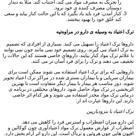
را تحریک به مصرف مواد می کند، اجتناب کند. مثلا به دیدار
دوستان مصرف کننده ی خود نرود.
کنار آمدن: فرد باید یاد بگیرد که با این حالت کنار بیاید و سعی
کند خُلق خود را بهبود ببخشد.
ترک اعتیاد به وسیله ی دارو در مراوه‌تپه
داروها ترک اعتیاد را تسهیل می کنند. بسیاری از افرادی که تصمیم
به ترک اعتیاد می گیرند، روی تصمیم خود نمی مانند چون نمی توانند
با علائم ترک مواد کنار بیایند. داروهای خاصی هستند که این حالات را
تخفیف می دهند و ترک را برای فرد آسان تر می کنند.
داروهایی که برای ترک اعتیاد استفاده می شوند ممکن است برای
بیماران سرپایی و یا بیماران بستری شده در مراکز ترک اعتیاد تجویز
شوند. دوز مناسب هر بیمار با بیمار دیگر متفاوت است تا بهترین
اثربخشی در ترک مواد حاصل شود. داروهای مختلفی در برنامه ی
درمانی ترک مواد مخدر استفاده می شوند و هر کدام اثر خاصی
دارند. این داروها عبارت اند از:
ترک اعتیاد با بنزودیازپین
این دارو میزان اضطراب و استرس فرد را کاهش می دهد.
اضطراب از عوارض معمول ترک مواد اعتیادآوری چون کوکائین و
افیون هایی چون هروئین و تریاک است. این دارو اثر آرام بخش دارد.