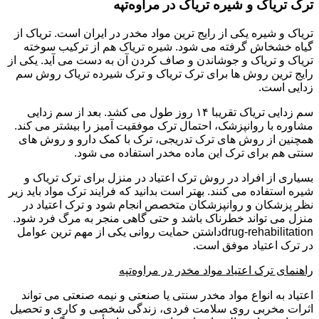
ترک تریاک و شیره تریاک در مراوه‌تپه
تریاک و شیره یکی از رایج ترین مواد مخدر در ایران است. تریاک از
گیاه خشخاش گرفته می شود. شیره تریاک هم از ترکیب سوخته
تریاک و تریاک و جوشاندن و صاف کردن آن به دست می آید. یکی از
رایج ترین روش ها برای ترک تریاک و ترک شیرده تریاک روش سم
زدایی است.
سم زدایی تریاک تقریبا ۱۴ روز طول می کشد. بعد از سم زدایی
مشاوره با روانپزشک، احتمال ترک موفقیت آمیز را بیشتر می کند.
همچنین از روش های ترک تدریجی، ترک با کمک دارو و روش های
سنتی هم برای ترک این ماده مخدر استفاده می شود.
بسیاری از افراد در روش ترک اعتیاد در منزل برای ترک تریاک و
شیره استفاده می کنند. بهتر است بدانید که فرایند ترک مواد باید زیر
نظر پزشکان و روانپزشکان متخصص انجام شود و ترک اعتیاد در
منزل می تواند خطرناک باشد و حتی گاهی منجر به مرگ فرد شود.
drug-rehabilitationداشتن حمایت روانی یکی از مهم ترین عوامل
در ترک اعتیاد موفق است.
راهنمای ترک اعتیاد مواد مخدر در مراوه‌تپه
اعتیاد به انواع مواد مخدر سنتی یا صنعتی و نیمه صنعتی می تواند
اثرات مخربی روی سلامت فردی، زندگی شخصی و کاری و تحصیل