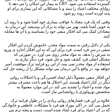
گسترده استفاده می شود. CBT به بیمار این امکان را می دهد تا
زوایای مختلف اعتیاد را ببیند و با مشکلاتی که این بیماری برای او
پدید آورده است روبه رو شود.
وقتی که یک فرد معتاد با عواقب بیماری خود آشنا شود و با روند آن
به خوبی آشنا باشد، بهتر می تواند به ترک آن بیندیشد. این درمان به
معتادان کمک می کند افکار منفی خود را بشناسند و با آن ها مقابله
کنند.
یکی از دلایل رفتن به سمت مواد مخدر، خاموش کردن این افکار
منفی در سر فرد است. فرد برای این که به این افکار اجازه ی ورود
به سرش را ندهد، به مواد مخدر روی می آورد. در صورتی که
مشکل اصلی فرد کشف شود و حل شود، فرد دیگر نیازی به
استفاده از مواد مخدر نمی بیند، از این رو فرایند ترک موفقیت آمیز
خواهد بود. در واقع با این درمان می تواند مشکل را از ریشه حل کند.
این افکار منفی معمولاً دلیل ایجاد افسردگی و یا اختلالات روانی
دیگر در کنار اعتیاد هستند. این اختلال ها هم باعث مصرف بیشتر
مواد شده و اعتیاد را تشدید می کند. در این موارد معمولا به
متخصص نورولوژی یا روانشناس نیاز است.
علاوه بر این فرد فشارهای روانی زیادی را در طول فرایند ترک
تحمل می کند. در اکثر موراد هم فرد با مشکلات عاطفی و خانوادگی
که در اثر اعتیاد برای فرد ایجاد شده است، دست و پنجه نرم می