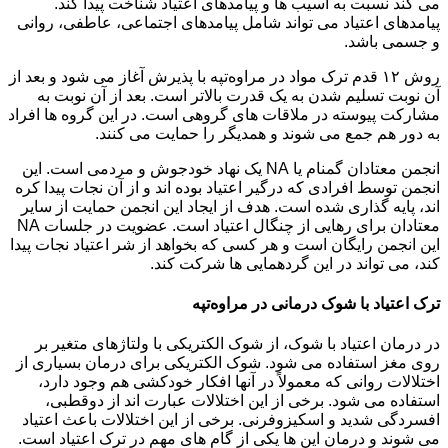
می کند نسبت به آسیب ها و پیامدهای اعتیاد شناخت پیدا کند.
پیامدهای اعتیاد می تواند شامل پیامدهای اجتماعی، عاطفی، روانی
و جسمی باشد.
روش ۱۲ قدم ترک مواد در مراوه‌تپه با پذیرش آغاز می شود و بعد از
آن نوبت تسلیم شدن به یک قدرت بالاتر است. بعد از آن نوبت به
مشارکت پیوسته در ملاقات های گروهی است. در این گروه ها افراد
به دور هم جمع می شوند و همدیگر را حمایت می کنند.
انجمن معتادان گمنام یا NA یک نهاد خودجوش و مردمی است. این
انجمن توسط افرادی که درگیر اعتیاد بوده اند و از آن نجات پیدا کره
اند، پایه گذاری شده است. هدف از ایجاد این انجمن حمایت از سایر
معتادان برای رهایی از چنگال اعتیاد است. عضویت در جلسات NA
این انجمن رایگان است و هر کسی که بخواهد از شر اعتیاد نجات پیدا
کند، می تواند در این گردهمایی ها شرکت کند.
ترک اعتیاد با شوک درمانی در مراوه‌تپه
در درمان اعتیاد با شوک، از شوک الکتریکی با ولتاژهای متغیر بر
روی مغز استفاده می شود. شوک الکتریکی برای درمان بسیاری از
اختلالات روانی که معمولاً در آنها افکار خودکشی هم وجود دارد،
استفاده می شود. برخی از این اختلالات عبارت اند از دوقطبی،
افسردگی شدید و اسکیزوفرنی. برخی از این اختلالات باعث اعتیاد
می شوند و درمان این ها یکی از گام های مهم در ترک اعتیاد است.