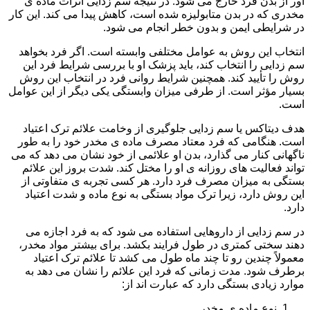
آور از بدن فرد خارج می شود. در نتیجه سم زدایی اثرات ماده ی
مخدری که در بدن متابولیزه شده است، کاهش پیدا می کند. این کار
در شرایطی ایمن و بدون خطر انجام می شود.
انتخاب این روش به عوامل مختلفی وابسته است. اگر فرد بخواهد
سم زدایی را انتخاب کند، باید پزشک او با بررسی شرایط فرد این
روش را تأیید کند. همچنین شرایط روانی فرد در انتخاب این روش
بسیار مؤثر است. از طرفی میزان وابستگی یکی دیگر از این عوامل
است.
هدف دیتاکس یا سم زدایی جلوگیری از وخامت علائم ترک اعتیاد
است. هنگامی که فرد معتاد مصرف ماده ی مخدر خود را به طور
ناگهانی کنار می گذارد، بدن او علائمی از خود نشان می دهد که می
تواند فعالیت های روزانه ی او را مختل کند. شدت بروز این علائم
بستگی به میزان مصرف فرد دارد. هر کسی تجربه ی متفاوتی از
این روش دارد، زیرا ترک مواد بستگی به نوع ماده و شدت اعتیاد
دارد.
در سم زدایی از داروهایی استفاده می شود که به فرد اجازه می
دهند سختی کمتری در طول فرایند بکشد. برای بیشتر مواد مخدر،
معمولاً چندین رو تا چند ماه طول می کشد تا علائم ترک اعتیاد
برطرف شود. مدت زمانی که فرد این علائم را نشان می دهد به
موارد زیادی بستگی دارد که عبارت اند از:
نوع ماده ی مخدر