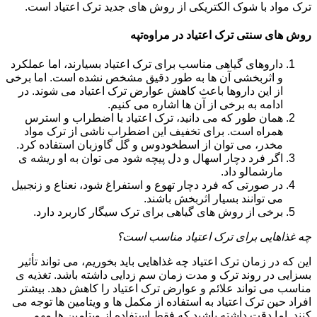
ترک مواد با شوک الکتریکی از روش های جدید ترک اعتیاد است.
روش های سنتی ترک اعتیاد در مراوه‌تپه
داروهای گیاهی مناسب برای ترک اعتیاد بسیارند، اما عملکرد
و اثربخشی آن ها به طور دقیق مشخص نشده است. اما برخی
از این داروها باعث کاهش عوارض ترک اعتیاد می شوند. در
ادامه به برخی از آن ها اشاره می کنیم.
همان طور که می دانید، ترک اعتیاد با اضطراب و استرس
همراه است. برای تخفیف این اضطراب ناشی از ترک مواد
مخدر، می توان از اسطخودوس و گل گاوزبان استفاده کرد.
اگر فرد دچار اسهال و دل پیچه شود می توان به او ریشه ی
مارشمالو داد.
در صورتی که فرد دچار تهوع و استفراغ شود، نعناع و زنجبیل
می توانند بسیار اثربخش باشند.
برخی از روش های گیاهی برای ترک سیگار کاربرد دارد.
چه غذاهایی برای ترک اعتیاد مناسب است؟
این که در زمان ترک اعتیاد چه غذاهایی باید بخوریم، می تواند تأثیر
بسزایی در روند ترک و مدت زمان سم زدایی داشته باشد. تغذیه ی
مناسب می تواند علائم و عوارض ترک اعتیاد را کاهش دهد. بیشتر
افراد حین ترک اعتیاد به استفاده از مکمل ها و ویتامین ها توجه می
کنند. اما دقت داشته باشید که فقط استفاده از ویتامین ها مهم