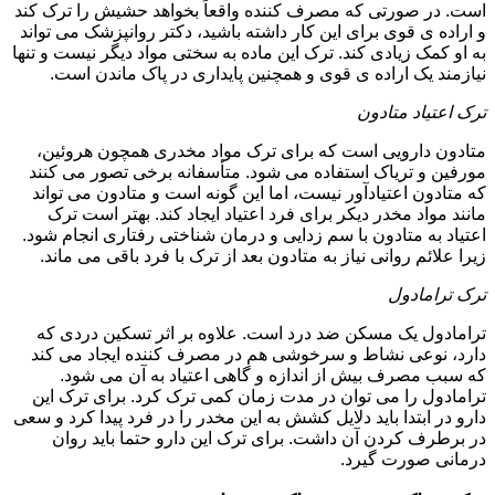
است. در صورتی که مصرف کننده واقعاً بخواهد حشیش را ترک کند
و اراده ی قوی برای این کار داشته باشید، دکتر روانپزشک می تواند
به او کمک زیادی کند. ترک این ماده به سختی مواد دیگر نیست و تنها
نیازمند یک اراده ی قوی و همچنین پایداری در پاک ماندن است.
ترک اعتیاد متادون
متادون دارویی است که برای ترک مواد مخدری همچون هروئین،
مورفین و تریاک استفاده می شود. متأسفانه برخی تصور می کنند
که متادون اعتیادآور نیست، اما این گونه است و متادون می تواند
مانند مواد مخدر دیکر برای فرد اعتیاد ایجاد کند. بهتر است ترک
اعتیاد به متادون با سم زدایی و درمان شناختی رفتاری انجام شود.
زیرا علائم روانی نیاز به متادون بعد از ترک با فرد باقی می ماند.
ترک ترامادول
ترامادول یک مسکن ضد درد است. علاوه بر اثر تسکین دردی که
دارد، نوعی نشاط و سرخوشی هم در مصرف کننده ایجاد می کند
که سبب مصرف بیش از اندازه و گاهی اعتیاد به آن می شود.
ترامادول را می توان در مدت زمان کمی ترک کرد. برای ترک این
دارو در ابتدا باید دلایل کشش به این مخدر را در فرد پیدا کرد و سعی
در برطرف کردن آن داشت. برای ترک این دارو حتما باید روان
درمانی صورت گیرد.