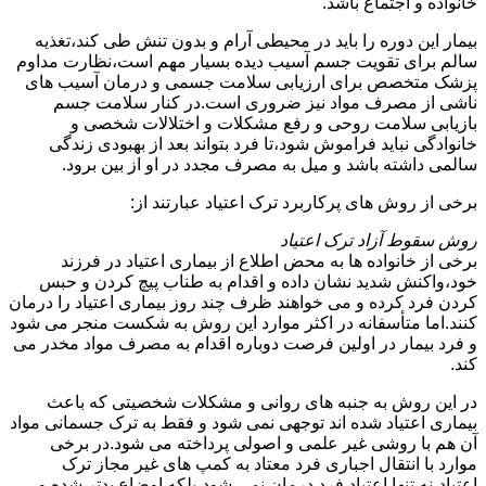
خانواده و اجتماع باشد.
بیمار این دوره را باید در محیطی آرام و بدون تنش طی کند،تغذیه
سالم برای تقویت جسم آسیب دیده بسیار مهم است،نظارت مداوم
پزشک متخصص برای ارزیابی سلامت جسمی و درمان آسیب های
ناشی از مصرف مواد نیز ضروری است.در کنار سلامت جسم
بازیابی سلامت روحی و رفع مشکلات و اختلالات شخصی و
خانوادگی نباید فراموش شود،تا فرد بتواند بعد از بهبودی زندگی
سالمی داشته باشد و میل به مصرف مجدد در او از بین برود.
برخی از روش های پرکاربرد ترک اعتیاد عبارتند از:
روش سقوط آزاد ترک اعتیاد
برخی از خانواده ها به محض اطلاع از بیماری اعتیاد در فرزند
خود،واکنش شدید نشان داده و اقدام به طناب پیچ کردن و حبس
کردن فرد کرده و می خواهند ظرف چند روز بیماری اعتیاد را درمان
کنند.اما متأسفانه در اکثر موارد این روش به شکست منجر می شود
و فرد بیمار در اولین فرصت دوباره اقدام به مصرف مواد مخدر می
کند.
در این روش به جنبه های روانی و مشکلات شخصیتی که باعث
بیماری اعتیاد شده اند توجهی نمی شود و فقط به ترک جسمانی مواد
آن هم با روشی غیر علمی و اصولی پرداخته می شود.در برخی
موارد با انتقال اجباری فرد معتاد به کمپ های غیر مجاز ترک
اعتیاد،نه تنها اعتیاد فرد درمان نمی شود،بلکه اوضاع بدتر شده و