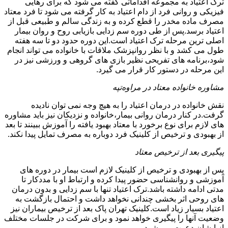
ترک اعتیاد به مجموعه اقداماتی گفته می شود که برای رهایی
فیزیکی و روانی فرد از دام اعتیاد به کار گرفته می شود تا فرد معتاد
مصرف ماده مخدر را قطع کرده و به زندگی سالم و طبیعی قبل از
اعتیاد برسد.پس از طی دوره سم زدایی بازیابی روح و روان بیمار
اصلی ترین مرحله ترک اعتیاد است.این دوره حدود دو تا سه هفته
طول می کشد و با نظر روانپزشک ملاقات با خانواده می تواند انجام
شود،برنامه های تفریحی نظیر بازی های گروهی و ورزشی نیز در
این مرحله در دستور کار قرار می گیرد.
مشاوره خانواده معتاد در مراوه‌تپه
نقش خانواده در درمان اعتیاد را به هیچ وجه نمی توان نادیده
گرفت.در کنار درمان روانی بیمار،خانواده و نزدیکان نیز باید مشاوره
های لازم برای نوع برخورد با معتاد بهبود یافته را آموزش ببینند تا بعد
از بهبودی و ترخیص از کلینیک فرد دوباره به مصرف تمایل پیدا نکند.
پیگیری بعد از ترخیص معتاد
پس از بهبودی و ترخیص از کلینیک لازم است بیمار در دوره های
آموزشی و روانشناسی حضور پیدا کرده و ارتباط او با مددکار تا
مدتی ادامه داشته باشد.ترک اعتیاد تنها با سم زدایی و بدون درمان
های روحی اثر بخشی چندانی نخواهد داشت و احتمال بازگشت به
اعتیاد بسیار زیاد است.کلینیک تهران پاک بعد از ترخیص بیماران نیز
وضعیت آنها را پیگیری خواهد نمود و برای شرکت در جلسات مختلف
از ایشان دعوت می شود.