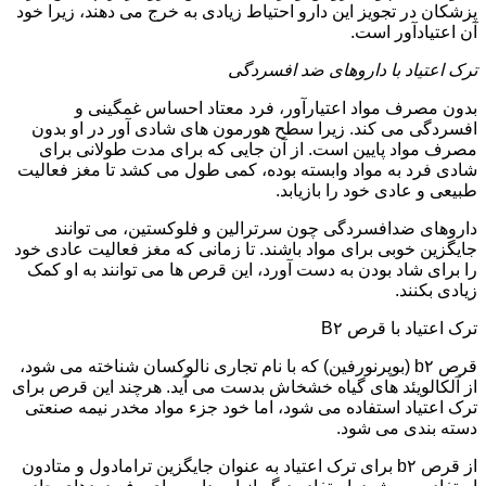
پزشکان در تجویز این دارو احتیاط زیادی به خرج می دهند، زیرا خود
آن اعتیادآور است.
ترک اعتیاد با داروهای ضد افسردگی
بدون مصرف مواد اعتیارآور، فرد معتاد احساس غمگینی و
افسردگی می کند. زیرا سطح هورمون های شادی آور در او بدون
مصرف مواد پایین است. از آن جایی که برای مدت طولانی برای
شادی فرد به مواد وابسته بوده، کمی طول می کشد تا مغز فعالیت
طبیعی و عادی خود را بازیابد.
داروهای ضدافسردگی چون سرترالین و فلوکستین، می توانند
جایگزین خوبی برای مواد باشند. تا زمانی که مغز فعالیت عادی خود
را برای شاد بودن به دست آورد، این قرص ها می توانند به او کمک
زیادی بکنند.
ترک اعتیاد با قرص B۲
قرص b۲ (بوپرنورفین) که با نام تجاری نالوکسان شناخته می شود،
از آلکالویئد های گیاه خشخاش بدست می آید. هرچند این قرص برای
ترک اعتیاد استفاده می شود، اما خود جزء مواد مخدر نیمه صنعتی
دسته بندی می شود.
از قرص b۲ برای ترک اعتیاد به عنوان جایگزین ترامادول و متادون