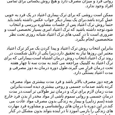
روانی فرد و میزان مصرف دارد و هیچ روش یکسانی برای تمامی
افراد وجود ندارد.
ممکن است روشی که برای ترک بیماری اعتیاد در یک فرد به خوبی
عمل کرده باشد،برای یک بیمار دیگر جواب عکس داشته باشد.باید
حتماً روش ترک اعتیاد پس از جلسات مشاوره بررسی و انتخاب
شود.توجه داشته باشید که ترک اعتیاد امری بسیار تخصصی است و
ضروری است تا در کمپ های ترک اعتیاد شبانه روزی تحت نظر
متخصصین انجام بگیرد.
بنابراین انتخاب روش ترک اعتیاد و پیدا کردن یک مرکز ترک اعتیاد
معتبر این روزها نیاز به تحقیق دارد،زیرا یکی از دلایل شکست در
روند ترک اعتیاد،انتخاب روش درمان اشتباه است،بیمارانی که برای
ترک اعتیاد به کلینیک مراجعه می کنند به مدت سه تا چهار هفته
تحت درمان قرار می گیرند،طول دوره درمان به دوز مصرفی و
مدت اعتیاد بستگی دارد.
هرچه دوز مصرف بالاتر باشد و فرد مدت بیشتری مواد مصرف
کرده باشد صدمات جسمی و روحی بیشتری دیده است،بنابراین
مدت زمان لازم برای ترک و درمان نیز طولانی تر است.در مدت
درمان جسمی و روانی سموم ناشی از مواد مخدر از بدن فرد خارج
شده (سم زدایی) و بیمار به زندگی بدون مصرف مواد عادت می
کند.در این دوره با درمان های روانشناسی و مشاوره فرد مهارت
های زندگی را بازمی آموزد تا در آینده بتواند بدون مشکل در کنار