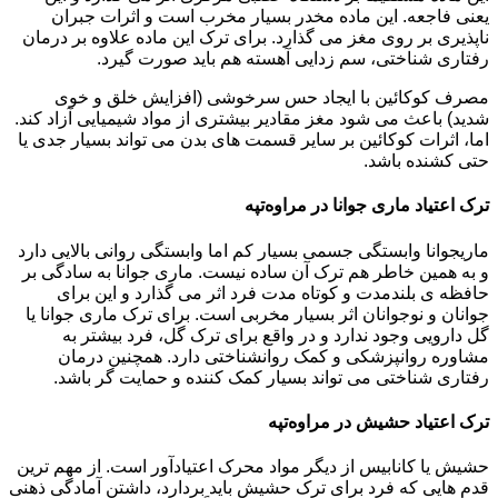
یعنی فاجعه. این ماده مخدر بسیار مخرب است و اثرات جبران
ناپذیری بر روی مغز می گذارد. برای ترک این ماده علاوه بر درمان
رفتاری شناختی، سم زدایی آهسته هم باید صورت گیرد.
مصرف کوکائین با ایجاد حس سرخوشی (افزایش خلق و خوی
شدید) باعث می شود مغز مقادیر بیشتری از مواد شیمیایی آزاد کند.
اما، اثرات کوکائین بر سایر قسمت های بدن می تواند بسیار جدی یا
حتی کشنده باشد.
ترک اعتیاد ماری جوانا در مراوه‌تپه
ماریجوانا وابستگی جسمی بسیار کم اما وابستگی روانی بالایی دارد
و به همین خاطر هم ترک آن ساده نیست. ماری جوانا به سادگی بر
حافظه ی بلندمدت و کوتاه مدت فرد اثر می گذارد و این برای
جوانان و نوجوانان اثر بسیار مخربی است. برای ترک ماری جوانا یا
گل دارویی وجود ندارد و در واقع برای ترک گل، فرد بیشتر به
مشاوره روانپزشکی و کمک روانشناختی دارد. همچنین درمان
رفتاری شناختی می تواند بسیار کمک کننده و حمایت گر باشد.
ترک اعتیاد حشیش در مراوه‌تپه
حشیش یا کانابیس از دیگر مواد محرک اعتیادآور است. از مهم ترین
قدم هایی که فرد برای ترک حشیش باید بردارد، داشتن آمادگی ذهنی