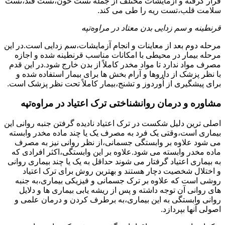
قرار گرفته و آزمایشات مختلف از جمله تست خون،تست قند،تست
سلامت قلب،تست ریه را طی می کند.
قرنطینه و سم زدایی بدن معتاد در مراوه‌تپه
مرحله دوم بعد از معاینات و انجام آزمایشات،سم زدایی است.در این
مرحله بیمار در محیطی با امکانات مناسب قرنطینه شده و اجازه
مصرف مواد ندارد تا مواد مخدر کاملاً از بدن خارج شود.در این قدم
با نظر پزشک از داروها و آرام بخش ها برای بیمار استفاده شده و
برای پیشگیری از اُوردوز و تشنج،بیمار کاملاً تحت نظر پزشک است.
مشاوره و درمان روانشناختی ترک اعتیاد در مراوه‌تپه
اصلی ترین دلیل شکست در ترک اعتیاد نادیده گرفتن جنبه روانی این
بیماری است،وقتی یک فرد به مصرف یک یا چند ماده مخدر وابسته
می شود علاوه بر وابستگی جسمانی،از نظر روانی نیز به مصرف
ماده مخدر وابسته می شود.علاوه بر این وابستگی،اکثر افرادی که
به بیماری اعتیاد گرفتار می شوند حداقل به یک یا چند بیماری روانی
و اختلال شخصیت دچار هستند و بهترین روش برای ترک اعتیاد
روشی است که علاوه بر ترک جسمانی و فیزیکی بیماری،به جنبه
های روانی آن توجه داشته و پس از ریشه یابی بیماری ها و دلایل
روانی وابستگی به این بیماری،به برطرف کردن و درمان علمی و
اصولی آنها بپردازد.