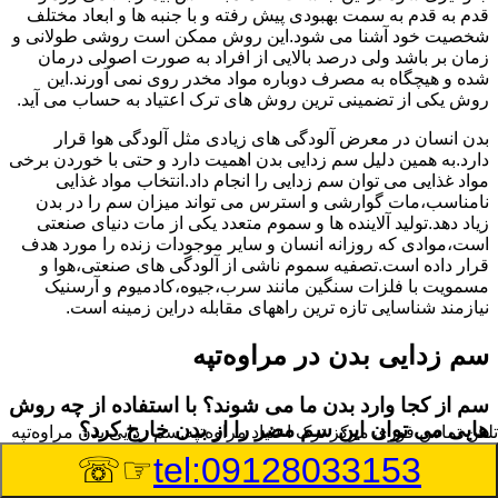
قدم به قدم به سمت بهبودی پیش رفته و با جنبه ها و ابعاد مختلف
شخصیت خود آشنا می شود.این روش ممکن است روشی طولانی و
زمان بر باشد ولی درصد بالایی از افراد به صورت اصولی درمان
شده و هیچگاه به مصرف دوباره مواد مخدر روی نمی آورند.این
روش یکی از تضمینی ترین روش های ترک اعتیاد به حساب می آید.
بدن انسان در معرض آلودگی های زیادی مثل آلودگی هوا قرار
دارد.به همین دلیل سم زدایی بدن اهمیت دارد و حتی با خوردن برخی
مواد غذایی می توان سم زدایی را انجام داد.انتخاب مواد غذایی
نامناسب،مات گوارشی و استرس می تواند میزان سم را در بدن
زیاد دهد.تولید آلاینده ها و سموم متعدد یکی از مات دنیای صنعتی
است،موادی که روزانه انسان و سایر موجودات زنده را مورد هدف
قرار داده است.تصفیه سموم ناشی از آلودگی های صنعتی،هوا و
مسمویت با فلزات سنگین مانند سرب،جیوه،کادمیوم و آرسنیک
نیازمند شناسایی تازه ترین راههای مقابله دراین زمینه است.
سم زدایی بدن در مراوه‌تپه
سم از کجا وارد بدن ما می شوند؟ با استفاده از چه روش
هایی می توان این سم مضر را از بدن خارج کرد؟
تلفن تماس فوری
مرکز ترک اعتیاد مراوه‌تپه,سم زدایی بدن مراوه‌تپه
☞☏
tel:09128033153
بطور کلی سم موجود در بدن به دو گروه عمده تقسیم می
شوند.بخش بزرگی از این سموم مثل مواد به جا مانده از سموم