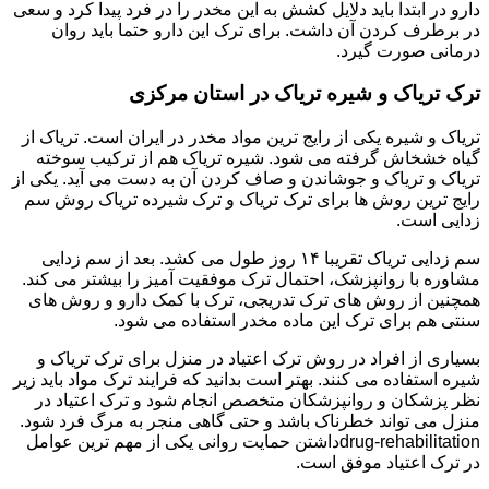
دارو در ابتدا باید دلایل کشش به این مخدر را در فرد پیدا کرد و سعی
در برطرف کردن آن داشت. برای ترک این دارو حتما باید روان
درمانی صورت گیرد.
ترک تریاک و شیره تریاک در استان مرکزی
تریاک و شیره یکی از رایج ترین مواد مخدر در ایران است. تریاک از
گیاه خشخاش گرفته می شود. شیره تریاک هم از ترکیب سوخته
تریاک و تریاک و جوشاندن و صاف کردن آن به دست می آید. یکی از
رایج ترین روش ها برای ترک تریاک و ترک شیرده تریاک روش سم
زدایی است.
سم زدایی تریاک تقریبا ۱۴ روز طول می کشد. بعد از سم زدایی
مشاوره با روانپزشک، احتمال ترک موفقیت آمیز را بیشتر می کند.
همچنین از روش های ترک تدریجی، ترک با کمک دارو و روش های
سنتی هم برای ترک این ماده مخدر استفاده می شود.
بسیاری از افراد در روش ترک اعتیاد در منزل برای ترک تریاک و
شیره استفاده می کنند. بهتر است بدانید که فرایند ترک مواد باید زیر
نظر پزشکان و روانپزشکان متخصص انجام شود و ترک اعتیاد در
منزل می تواند خطرناک باشد و حتی گاهی منجر به مرگ فرد شود.
drug-rehabilitationداشتن حمایت روانی یکی از مهم ترین عوامل
در ترک اعتیاد موفق است.