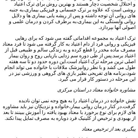
و اختلال شخصیت دچار هستند و بهترین روش برای ترک اعتیاد
روشی است که علاوه بر ترک جسمانی و فیزیکی بیماری،به جنبه
های روانی آن توجه داشته و پس از ریشه یابی بیماری ها و دلایل
روانی وابستگی به این بیماری،به برطرف کردن و درمان علمی و
اصولی آنها بپردازد.
ترک اعتیاد به مجموعه اقداماتی گفته می شود که برای رهایی
فیزیکی و روانی فرد از دام اعتیاد به کار گرفته می شود تا فرد معتاد
مصرف ماده مخدر را قطع کرده و به زندگی سالم و طبیعی قبل از
اعتیاد برسد.پس از طی دوره سم زدایی بازیابی روح و روان بیمار
اصلی ترین مرحله ترک اعتیاد است.این دوره حدود دو تا سه هفته
طول می کشد و با نظر روانپزشک ملاقات با خانواده می تواند انجام
شود،برنامه های تفریحی نظیر بازی های گروهی و ورزشی نیز در
این مرحله در دستور کار قرار می گیرد.
مشاوره خانواده معتاد در استان مرکزی
نقش خانواده در درمان اعتیاد را به هیچ وجه نمی توان نادیده
گرفت.در کنار درمان روانی بیمار،خانواده و نزدیکان نیز باید مشاوره
های لازم برای نوع برخورد با معتاد بهبود یافته را آموزش ببینند تا بعد
از بهبودی و ترخیص از کلینیک فرد دوباره به مصرف تمایل پیدا نکند.
پیگیری بعد از ترخیص معتاد