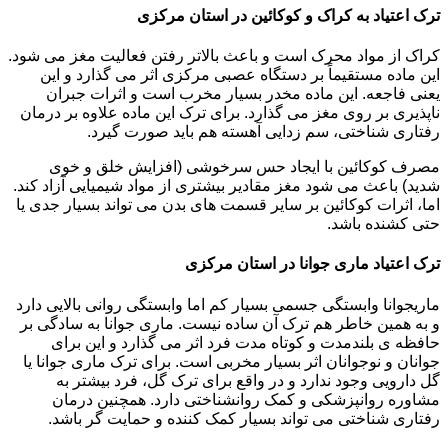
ترک اعتیاد به کراک و کوکائین در استان مرکزی
کراک از مواد محرک است و باعث بالاتر رفتن فعالیت مغز می شود.
این ماده مستقیماً بر دستگاه عصبی مرکزی اثر می گذارد و این
یعنی فاجعه. این ماده مخدر بسیار مخرب است و اثرات جبران
ناپذیری بر روی مغز می گذارد. برای ترک این ماده علاوه بر درمان
رفتاری شناختی، سم زدایی آهسته هم باید صورت گیرد.
مصرف کوکائین با ایجاد حس سرخوشی (افزایش خلق و خوی
شدید) باعث می شود مغز مقادیر بیشتری از مواد شیمیایی آزاد کند.
اما، اثرات کوکائین بر سایر قسمت های بدن می تواند بسیار جدی یا
حتی کشنده باشد.
ترک اعتیاد ماری جوانا در استان مرکزی
ماریجوانا وابستگی جسمی بسیار کم اما وابستگی روانی بالایی دارد
و به همین خاطر هم ترک آن ساده نیست. ماری جوانا به سادگی بر
حافظه ی بلندمدت و کوتاه مدت فرد اثر می گذارد و این برای
جوانان و نوجوانان اثر بسیار مخربی است. برای ترک ماری جوانا یا
گل دارویی وجود ندارد و در واقع برای ترک گل، فرد بیشتر به
مشاوره روانپزشکی و کمک روانشناختی دارد. همچنین درمان
رفتاری شناختی می تواند بسیار کمک کننده و حمایت گر باشد.