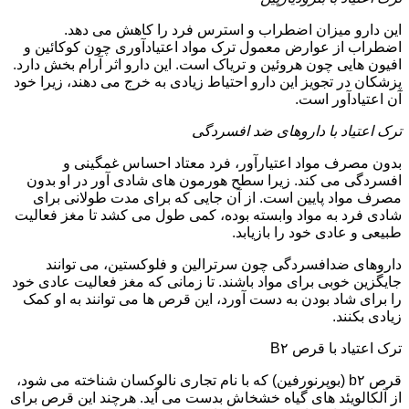
این دارو میزان اضطراب و استرس فرد را کاهش می دهد.
اضطراب از عوارض معمول ترک مواد اعتیادآوری چون کوکائین و
افیون هایی چون هروئین و تریاک است. این دارو اثر آرام بخش دارد.
پزشکان در تجویز این دارو احتیاط زیادی به خرج می دهند، زیرا خود
آن اعتیادآور است.
ترک اعتیاد با داروهای ضد افسردگی
بدون مصرف مواد اعتیارآور، فرد معتاد احساس غمگینی و
افسردگی می کند. زیرا سطح هورمون های شادی آور در او بدون
مصرف مواد پایین است. از آن جایی که برای مدت طولانی برای
شادی فرد به مواد وابسته بوده، کمی طول می کشد تا مغز فعالیت
طبیعی و عادی خود را بازیابد.
داروهای ضدافسردگی چون سرترالین و فلوکستین، می توانند
جایگزین خوبی برای مواد باشند. تا زمانی که مغز فعالیت عادی خود
را برای شاد بودن به دست آورد، این قرص ها می توانند به او کمک
زیادی بکنند.
ترک اعتیاد با قرص B۲
قرص b۲ (بوپرنورفین) که با نام تجاری نالوکسان شناخته می شود،
از آلکالویئد های گیاه خشخاش بدست می آید. هرچند این قرص برای