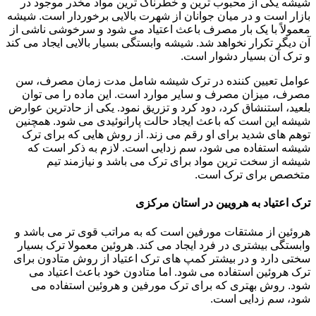
شیشه یکی از محبوب ترین و خطرناک ترین مواد مخدر موجود در
بازار است و در میان جوانان از شهرت بالایی برخوردار است. شیشه
معمولاً با یک بار مصرف باعث اعتیاد می شود و سرخوشی ناشی از
آن دیگر تکرار نخواهد شد. شیشه وابستگی بسیار بالایی ایجاد می کند
و ترک آن بسیار دشوار است.
عوامل تعیین کننده در ترک شیشه شامل مدت زمان مصرف، سن
مصرف، میزان مصرف و سایر موارد است. این ماده را می توان
بلعید، استنشاق کرد، دود کرد و تزریق نمود. یکی از حادترین عوارض
شیشه این است که باعث ایجاد حالت پارانوئیدی می شود. همچنین
توهم های شدید برای او رقم می زند. از روش هایی که برای ترک
شیشه استفاده می شود، سم زدایی است. لازم به ذکر است که
شیشه از سخت ترین مواد برای ترک می باشد و نیازمند تیم
متخصص برای ترک است.
ترک اعتیاد به هرویین در استان مرکزی
هروئین از مشتقات مورفین است که به مراتب قوی تر می باشد و
وابستگی بیشتری در فرد ایجاد می کند. هروئین معمولا ترک بسیار
سختی دارد و در بیشتر کمپ های ترک اعتیاد از روش متادون برای
ترک هروئین استفاده می شود. اما متادون خود باعث اعتیاد می
شود. روش بهتری که برای ترک مورفین و هروئین استفاده می
شود، سم زدایی است.