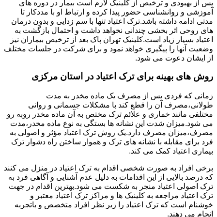
پس از بهبودی و ترخیص از کلینیک لازم است بیمار در دوره های
آموزشی و روانشناسی حضور پیدا کرده و ارتباط او با مددکار تا
مدتی ادامه داشته باشد.ترک اعتیاد تنها با سم زدایی و بدون درمان
های روحی اثر بخشی چندانی نخواهد داشت و احتمال بازگشت به
اعتیاد بسیار زیاد است.کلینیک تهران پاک بعد از ترخیص بیماران نیز
وضعیت آنها را پیگیری خواهد نمود و برای شرکت در جلسات مختلف
از ایشان دعوت می شود.
روش های بهینه برای ترک اعتیاد در استان مرکزی
زمانی که فردی پس از مصرف یک ماده مخدر به مدت
طولانی،مصرف آن را قطع کند با مشکلات جسمانی و روانی
مختلفی مانند خماری و علائم ترک مختص به آن ماده مخدر روبه رو
می شود.میزان شدت این نشانه ها بستگی به نوع ماده مخدر،مدت
مصرف،میزان مصرف دارد.یک روش ترک اعتیاد مؤثر و اصولی به
فرد برای مقابله با نشانه های ترک و هموار ساختن راه دشوار ترک
بیماری اعتیاد کمک می کند.
برخی افراد به صورت شخصی اقدام به ترک اعتیاد در منزل می کنند
که درصد بالایی از این اقدامات به دلیل عدم آشنایی و آگاهی فرد به
ترک اصولی اعتیاد منجر به شکست می شود.بهترین اقدام در جهت
ترک اعتیاد مراجعه به کلینیک ها و مراکز ترک اعتیاد معتبر و
خوشنام است که ترک اعتیاد را زیر نظر افراد متخصص و باتجربه
انجام می دهند.