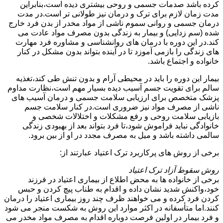
کرده باشد صدمات جسمی و روحی بیشتری دیده است،بنابراین
مدت زمان لازم برای ترک و درمان نیز طولانی تر است.در مدت
درمان جسمی و روانی سموم ناشی از مواد مخدر از بدن فرد خارج
شده (سم زدایی) و بیمار به زندگی بدون مصرف مواد عادت می
کند.در این دوره با درمان های روانشناسی و مشاوره فرد مهارت
های زندگی را بازمی آموزد تا در آینده بتواند بدون مشکل در کنار
خانواده و اجتماع باشد.
بیمار این دوره را باید در محیطی آرام و بدون تنش طی کند،تغذیه
سالم برای تقویت جسم آسیب دیده بسیار مهم است،نظارت مداوم
پزشک متخصص برای ارزیابی سلامت جسمی و درمان آسیب های
ناشی از مصرف مواد نیز ضروری است.در کنار سلامت جسم
بازیابی سلامت روحی و رفع مشکلات و اختلالات شخصی و
خانوادگی نباید فراموش شود،تا فرد بتواند بعد از بهبودی زندگی
سالمی داشته باشد و میل به مصرف مجدد در او از بین برود.
برخی از روش های پرکاربرد ترک اعتیاد عبارتند از:
روش سقوط آزاد ترک اعتیاد
برخی از خانواده ها به محض اطلاع از بیماری اعتیاد در فرزند
خود،واکنش شدید نشان داده و اقدام به طناب پیچ کردن و حبس
کردن فرد کرده و می خواهند ظرف چند روز بیماری اعتیاد را درمان
کنند.اما متأسفانه در اکثر موارد این روش به شکست منجر می شود
و فرد بیمار در اولین فرصت دوباره اقدام به مصرف مواد مخدر می