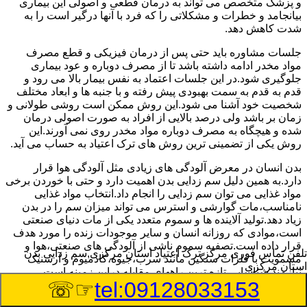
و پزشک متخصص می تواند به درمان قطعی و اصولی این بیماری
بیانجامد و خطرات و مشکلاتی را که فرد با آنها درگیر است را به
شدت کاهش دهد.
جلسات مشاوره باید حتی پس از درمان فیزیکی و قطع مصرف
مواد مخدر ادامه داشته باشد تا از مصرف دوباره و عود بیماری
جلوگیری شود.در این جلسات اعتماد به نفس بیمار بالا می رود و
قدم به قدم به سمت بهبودی پیش رفته و با جنبه ها و ابعاد مختلف
شخصیت خود آشنا می شود.این روش ممکن است روشی طولانی و
زمان بر باشد ولی درصد بالایی از افراد به صورت اصولی درمان
شده و هیچگاه به مصرف دوباره مواد مخدر روی نمی آورند.این
روش یکی از تضمینی ترین روش های ترک اعتیاد به حساب می آید.
بدن انسان در معرض آلودگی های زیادی مثل آلودگی هوا قرار
دارد.به همین دلیل سم زدایی بدن اهمیت دارد و حتی با خوردن برخی
مواد غذایی می توان سم زدایی را انجام داد.انتخاب مواد غذایی
نامناسب،مات گوارشی و استرس می تواند میزان سم را در بدن
زیاد دهد.تولید آلاینده ها و سموم متعدد یکی از مات دنیای صنعتی
است،موادی که روزانه انسان و سایر موجودات زنده را مورد هدف
قرار داده است.تصفیه سموم ناشی از آلودگی های صنعتی،هوا و
تلفن تماس فوری
مرکز ترک اعتیاد استان مرکزی,سم زدایی بدن
مسمویت با فلزات سنگین مانند سرب،جیوه،کادمیوم و آرسنیک
استان مرکزی
نیازمند شناسایی تازه ترین راههای مقابله دراین زمینه است.
☞☏
tel:09128033153
سم زدایی بدن در استان مرکزی