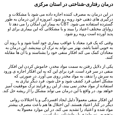
درمان رفتاری-شناختی در استان مرکزی
در این درمان به مصرف کننده اجازه داده می شود با مشکلات و
درگیری های ذهنی خود روبه رو شود. امروزه از این درمان به طور
گسترده استفاده می شود. CBT به بیمار این امکان را می دهد تا
زوایای مختلف اعتیاد را ببیند و با مشکلاتی که این بیماری برای او
پدید آورده است روبه رو شود.
وقتی که یک فرد معتاد با عواقب بیماری خود آشنا شود و با روند آن
به خوبی آشنا باشد، بهتر می تواند به ترک آن بیندیشد. این درمان به
معتادان کمک می کند افکار منفی خود را بشناسند و با آن ها مقابله
کنند.
یکی از دلایل رفتن به سمت مواد مخدر، خاموش کردن این افکار
منفی در سر فرد است. فرد برای این که به این افکار اجازه ی ورود
به سرش را ندهد، به مواد مخدر روی می آورد. در صورتی که
مشکل اصلی فرد کشف شود و حل شود، فرد دیگر نیازی به
استفاده از مواد مخدر نمی بیند، از این رو فرایند ترک موفقیت آمیز
خواهد بود. در واقع با این درمان می تواند مشکل را از ریشه حل کند.
این افکار منفی معمولاً دلیل ایجاد افسردگی و یا اختلالات روانی
دیگر در کنار اعتیاد هستند. این اختلال ها هم باعث مصرف بیشتر
مواد شده و اعتیاد را تشدید می کند. در این موارد معمولا به
متخصص نورولوژی یا روانشناس نیاز است.