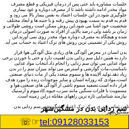
جلسات مشاوره باید حتی پس از درمان فیزیکی و قطع مصرف
مواد مخدر ادامه داشته باشد تا از مصرف دوباره و عود بیماری
جلوگیری شود.در این جلسات اعتماد به نفس بیمار بالا می رود و
قدم به قدم به سمت بهبودی پیش رفته و با جنبه ها و ابعاد مختلف
شخصیت خود آشنا می شود.این روش ممکن است روشی طولانی و
زمان بر باشد ولی درصد بالایی از افراد به صورت اصولی درمان
شده و هیچگاه به مصرف دوباره مواد مخدر روی نمی آورند.این
روش یکی از تضمینی ترین روش های ترک اعتیاد به حساب می آید.
بدن انسان در معرض آلودگی های زیادی مثل آلودگی هوا قرار
دارد.به همین دلیل سم زدایی بدن اهمیت دارد و حتی با خوردن برخی
مواد غذایی می توان سم زدایی را انجام داد.انتخاب مواد غذایی
نامناسب،مات گوارشی و استرس می تواند میزان سم را در بدن
زیاد دهد.تولید آلاینده ها و سموم متعدد یکی از مات دنیای صنعتی
است،موادی که روزانه انسان و سایر موجودات زنده را مورد هدف
قرار داده است.تصفیه سموم ناشی از آلودگی های صنعتی،هوا و
مسمویت با فلزات سنگین مانند سرب،جیوه،کادمیوم و آرسنیک
نیازمند شناسایی تازه ترین راههای مقابله دراین زمینه است.
تلفن تماس فوری
مرکز ترک اعتیاد مشگین‌شهر,سم زدایی بدن
سم زدایی بدن در مشگین‌شهر
مشگین‌شهر
☞☏
tel:09128033153
سم از کجا وارد بدن ما می شوند؟ با استفاده از چه روش
هایی می توان این سم مضر را از بدن خارج کرد؟