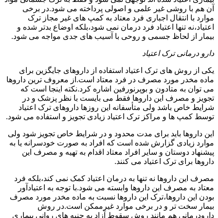
آن هم با روشی غیر علمی و اصولی پرداخته می شود.در برخی
موارد با انتقال اجباری فرد معتاد به کمپ های غیر مجاز ترک
اعتیاد،نه تنها اعتیاد فرد درمان نمی شود،بلکه اوضاع بدتر شده و
بیمار از لحاظ جسمی و روحی با آسیب های جدی مواجه می شود.
دارو درمانی ترک اعتیاد
یکی از روش های ترک اعتیاد استفاده از داروهای جایگزین برای
ماده مخدر مورد مصرف در فرد معتاد است.از معروف ترین داروها
می توان به متادون و بوپرنورفین اشاره کرد.نکته اینجا است که
تجویز و مصرف این داروها فقط می بایست با نظر پزشک و در
شرایط خاص باشد ولی متأسفانه این روزها داروهای ترک اعتیاد
توسط کمپ ها و مراکز ترک اعتیاد زیادی تجویز و استفاده می شود.
این داروها باید برای مدت محدود و در شرایط خاص تجویز شود ولی
موارد زیادی گزارش شده است که افراد به صورت خودسرانه یا به
پیشنهاد دوستان و سایر افراد معتاد اقدام به تهیه و مصرف این
داروها برای ترک اعتیاد می کنند.
مصرف این داروها نه تنها به درمان اعتیاد کمک نمی کند،بلکه فرد
معتاد به مصرف این داروها وابسته می شود.با توجه به اعتیادآور
بودن این داروها،ترک این داروها نسبت به ماده مخدر مورد مصرف
بیمار سخت تر و در برخی موارد غیرممکن است.در روش
دارودرمانی هم مانند روش سقوط آزاد به جنبه های روانی بیماری