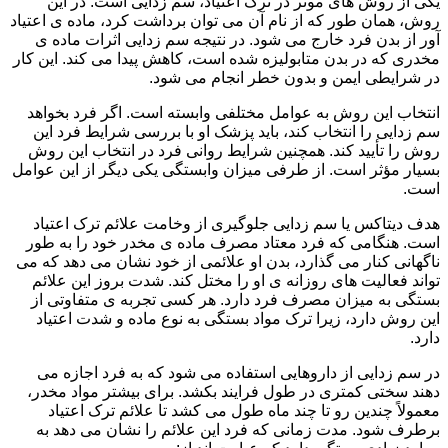
یکی از روش های موثر در ترک اعتیاد، سم زدایی است. در این
روش، همان طور که از نام آن می توان برداشت کرد، ماده ی اعتیاد
آور از بدن فرد خارج می شود. در نتیجه سم زدایی اثرات ماده ی
مخدری که در بدن متابولیزه شده است، کاهش پیدا می کند. این کار
در شرایطی ایمن و بدون خطر انجام می شود.
انتخاب این روش به عوامل مختلفی وابسته است. اگر فرد بخواهد
سم زدایی را انتخاب کند، باید پزشک او با بررسی شرایط فرد این
روش را تأیید کند. همچنین شرایط روانی فرد در انتخاب این روش
بسیار مؤثر است. از طرفی میزان وابستگی یکی دیگر از این عوامل
است.
هدف دیتاکس یا سم زدایی جلوگیری از وخامت علائم ترک اعتیاد
است. هنگامی که فرد معتاد مصرف ماده ی مخدر خود را به طور
ناگهانی کنار می گذارد، بدن او علائمی از خود نشان می دهد که می
تواند فعالیت های روزانه ی او را مختل کند. شدت بروز این علائم
بستگی به میزان مصرف فرد دارد. هر کسی تجربه ی متفاوتی از
این روش دارد، زیرا ترک مواد بستگی به نوع ماده و شدت اعتیاد
دارد.
در سم زدایی از داروهایی استفاده می شود که به فرد اجازه می
دهند سختی کمتری در طول فرایند بکشد. برای بیشتر مواد مخدر،
معمولاً چندین رو تا چند ماه طول می کشد تا علائم ترک اعتیاد
برطرف شود. مدت زمانی که فرد این علائم را نشان می دهد به