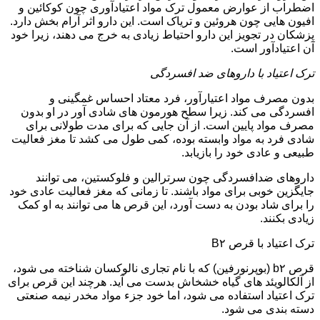
اضطراب از عوارض معمول ترک مواد اعتیادآوری چون کوکائین و
افیون هایی چون هروئین و تریاک است. این دارو اثر آرام بخش دارد.
پزشکان در تجویز این دارو احتیاط زیادی به خرج می دهند، زیرا خود
آن اعتیادآور است.
ترک اعتیاد با داروهای ضد افسردگی
بدون مصرف مواد اعتیارآور، فرد معتاد احساس غمگینی و
افسردگی می کند. زیرا سطح هورمون های شادی آور در او بدون
مصرف مواد پایین است. از آن جایی که برای مدت طولانی برای
شادی فرد به مواد وابسته بوده، کمی طول می کشد تا مغز فعالیت
طبیعی و عادی خود را بازیابد.
داروهای ضدافسردگی چون سرترالین و فلوکستین، می توانند
جایگزین خوبی برای مواد باشند. تا زمانی که مغز فعالیت عادی خود
را برای شاد بودن به دست آورد، این قرص ها می توانند به او کمک
زیادی بکنند.
ترک اعتیاد با قرص B۲
قرص b۲ (بوپرنورفین) که با نام تجاری نالوکسان شناخته می شود،
از آلکالویئد های گیاه خشخاش بدست می آید. هرچند این قرص برای
ترک اعتیاد استفاده می شود، اما خود جزء مواد مخدر نیمه صنعتی
دسته بندی می شود.