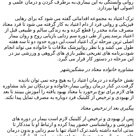
روانی وابستگی به این بیماری،به برطرف کردن و درمان علمی و
اصولی آنها بپردازد.
ترک اعتیاد به مجموعه اقداماتی گفته می شود که برای رهایی
فیزیکی و روانی فرد از دام اعتیاد به کار گرفته می شود تا فرد معتاد
مصرف ماده مخدر را قطع کرده و به زندگی سالم و طبیعی قبل از
اعتیاد برسد.پس از طی دوره سم زدایی بازیابی روح و روان بیمار
اصلی ترین مرحله ترک اعتیاد است.این دوره حدود دو تا سه هفته
طول می کشد و با نظر روانپزشک ملاقات با خانواده می تواند انجام
شود،برنامه های تفریحی نظیر بازی های گروهی و ورزشی نیز در
این مرحله در دستور کار قرار می گیرد.
مشاوره خانواده معتاد در مشگین‌شهر
نقش خانواده در درمان اعتیاد را به هیچ وجه نمی توان نادیده
گرفت.در کنار درمان روانی بیمار،خانواده و نزدیکان نیز باید مشاوره
های لازم برای نوع برخورد با معتاد بهبود یافته را آموزش ببینند تا بعد
از بهبودی و ترخیص از کلینیک فرد دوباره به مصرف تمایل پیدا نکند.
پیگیری بعد از ترخیص معتاد
پس از بهبودی و ترخیص از کلینیک لازم است بیمار در دوره های
آموزشی و روانشناسی حضور پیدا کرده و ارتباط او با مددکار تا
مدتی ادامه داشته باشد.ترک اعتیاد تنها با سم زدایی و بدون درمان
های روحی اثر بخشی چندانی نخواهد داشت و احتمال بازگشت به