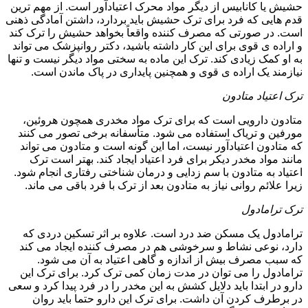
حشیش یا کانابیس از دیگر مواد محرک اعتیادآور است. از مهم ترین
قدم هایی که فرد برای ترک حشیش باید بردارد، داشتن آمادگی ذهنی
است. در صورتی که مصرف کننده واقعاً بخواهد حشیش را ترک کند
و اراده ی قوی برای این کار داشته باشید، دکتر روانپزشک می تواند
به او کمک زیادی کند. ترک این ماده به سختی مواد دیگر نیست و تنها
نیازمند یک اراده ی قوی و همچنین پایداری در پاک ماندن است.
ترک اعتیاد متادون
متادون دارویی است که برای ترک مواد مخدری همچون هروئین،
مورفین و تریاک استفاده می شود. متأسفانه برخی تصور می کنند
که متادون اعتیادآور نیست، اما این گونه است و متادون می تواند
مانند مواد مخدر دیکر برای فرد اعتیاد ایجاد کند. بهتر است ترک
اعتیاد به متادون با سم زدایی و درمان شناختی رفتاری انجام شود.
زیرا علائم روانی نیاز به متادون بعد از ترک با فرد باقی می ماند.
ترک ترامادول
ترامادول یک مسکن ضد درد است. علاوه بر اثر تسکین دردی که
دارد، نوعی نشاط و سرخوشی هم در مصرف کننده ایجاد می کند
که سبب مصرف بیش از اندازه و گاهی اعتیاد به آن می شود.
ترامادول را می توان در مدت زمان کمی ترک کرد. برای ترک این
دارو در ابتدا باید دلایل کشش به این مخدر را در فرد پیدا کرد و سعی
در برطرف کردن آن داشت. برای ترک این دارو حتما باید روان