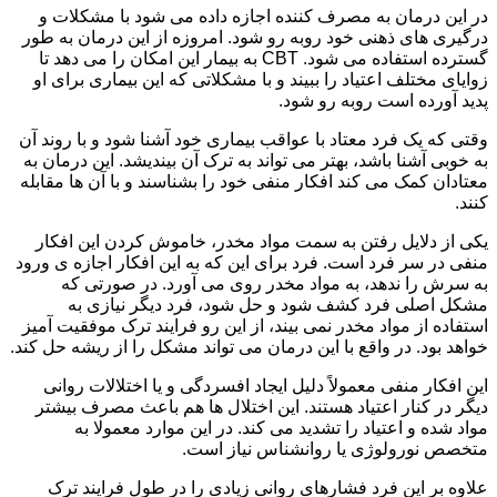
در این درمان به مصرف کننده اجازه داده می شود با مشکلات و
درگیری های ذهنی خود روبه رو شود. امروزه از این درمان به طور
گسترده استفاده می شود. CBT به بیمار این امکان را می دهد تا
زوایای مختلف اعتیاد را ببیند و با مشکلاتی که این بیماری برای او
پدید آورده است روبه رو شود.
وقتی که یک فرد معتاد با عواقب بیماری خود آشنا شود و با روند آن
به خوبی آشنا باشد، بهتر می تواند به ترک آن بیندیشد. این درمان به
معتادان کمک می کند افکار منفی خود را بشناسند و با آن ها مقابله
کنند.
یکی از دلایل رفتن به سمت مواد مخدر، خاموش کردن این افکار
منفی در سر فرد است. فرد برای این که به این افکار اجازه ی ورود
به سرش را ندهد، به مواد مخدر روی می آورد. در صورتی که
مشکل اصلی فرد کشف شود و حل شود، فرد دیگر نیازی به
استفاده از مواد مخدر نمی بیند، از این رو فرایند ترک موفقیت آمیز
خواهد بود. در واقع با این درمان می تواند مشکل را از ریشه حل کند.
این افکار منفی معمولاً دلیل ایجاد افسردگی و یا اختلالات روانی
دیگر در کنار اعتیاد هستند. این اختلال ها هم باعث مصرف بیشتر
مواد شده و اعتیاد را تشدید می کند. در این موارد معمولا به
متخصص نورولوژی یا روانشناس نیاز است.
علاوه بر این فرد فشارهای روانی زیادی را در طول فرایند ترک