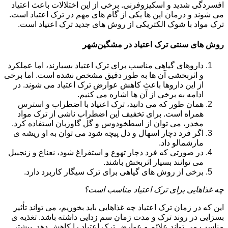
افسردگی شدید و اسکیزوفرنی. برخی از این اختلالات باعث اعتیاد
می شوند و درمان این ها یکی از گام های مهم در ترک اعتیاد است.
ترک مواد با شوک الکتریکی از روش های جدید ترک اعتیاد است.
روش های سنتی ترک اعتیاد در مشگین‌شهر
داروهای گیاهی مناسب برای ترک اعتیاد بسیارند، اما عملکرد
و اثربخشی آن ها به طور دقیق مشخص نشده است. اما برخی
از این داروها باعث کاهش عوارض ترک اعتیاد می شوند. در
ادامه به برخی از آن ها اشاره می کنیم.
همان طور که می دانید، ترک اعتیاد با اضطراب و استرس
همراه است. برای تخفیف این اضطراب ناشی از ترک مواد
مخدر، می توان از اسطخودوس و گل گاوزبان استفاده کرد.
اگر فرد دچار اسهال و دل پیچه شود می توان به او ریشه ی
مارشمالو داد.
در صورتی که فرد دچار تهوع و استفراغ شود، نعناع و زنجبیل
می توانند بسیار اثربخش باشند.
برخی از روش های گیاهی برای ترک سیگار کاربرد دارد.
چه غذاهایی برای ترک اعتیاد مناسب است؟
این که در زمان ترک اعتیاد چه غذاهایی باید بخوریم، می تواند تأثیر
بسزایی در روند ترک و مدت زمان سم زدایی داشته باشد. تغذیه ی
مناسب می تواند علائم و عوارض ترک اعتیاد را کاهش دهد. بیشتر