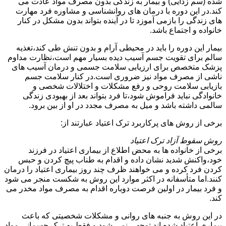
شده (سم زدایی) و بیمار به زندگی بدون مصرف مواد عادت می
کند.در این دوره با درمان های روانشناسی و مشاوره فرد مهارت
های زندگی را بازمی آموزد تا در آینده بتواند بدون مشکل در کنار
خانواده و اجتماع باشد.
بیمار این دوره را باید در محیطی آرام و بدون تنش طی کند،تغذیه
سالم برای تقویت جسم آسیب دیده بسیار مهم است،نظارت مداوم
پزشک متخصص برای ارزیابی سلامت جسمی و درمان آسیب های
ناشی از مصرف مواد نیز ضروری است.در کنار سلامت جسم
بازیابی سلامت روحی و رفع مشکلات و اختلالات شخصی و
خانوادگی نباید فراموش شود،تا فرد بتواند بعد از بهبودی زندگی
سالمی داشته باشد و میل به مصرف مجدد در او از بین برود.
برخی از روش های پرکاربرد ترک اعتیاد عبارتند از:
روش سقوط آزاد ترک اعتیاد
برخی از خانواده ها به محض اطلاع از بیماری اعتیاد در فرزند
خود،واکنش شدید نشان داده و اقدام به طناب پیچ کردن و حبس
کردن فرد کرده و می خواهند ظرف چند روز بیماری اعتیاد را درمان
کنند.اما متأسفانه در اکثر موارد این روش به شکست منجر می شود
و فرد بیمار در اولین فرصت دوباره اقدام به مصرف مواد مخدر می
کند.
در این روش به جنبه های روانی و مشکلات شخصیتی که باعث
بیماری اعتیاد شده اند توجهی نمی شود و فقط به ترک جسمانی مواد