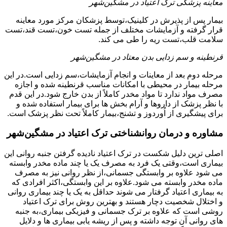
معاینه پزشکی ترک اعتیاد در مشگین‌شهر
بیمار پس از پذیرش در کلینیک،توسط پزشکان مرکز مورد معاینه
قرار گرفته و آزمایشات مختلف از جمله تست خون،تست قند،تست
سلامت قلب،تست ریه را طی می کند.
قرنطینه و سم زدایی بدن معتاد در مشگین‌شهر
مرحله دوم بعد از معاینات و انجام آزمایشات،سم زدایی است.در این
مرحله بیمار در محیطی با امکانات مناسب قرنطینه شده و اجازه
مصرف مواد ندارد تا مواد مخدر کاملاً از بدن خارج شود.در این قدم
با نظر پزشک از داروها و آرام بخش ها برای بیمار استفاده شده و
برای پیشگیری از اُوردوز و تشنج،بیمار کاملاً تحت نظر پزشک است.
مشاوره و درمان روانشناختی ترک اعتیاد در مشگین‌شهر
اصلی ترین دلیل شکست در ترک اعتیاد نادیده گرفتن جنبه روانی این
بیماری است،وقتی یک فرد به مصرف یک یا چند ماده مخدر وابسته
می شود علاوه بر وابستگی جسمانی،از نظر روانی نیز به مصرف
ماده مخدر وابسته می شود.علاوه بر این وابستگی،اکثر افرادی که
به بیماری اعتیاد گرفتار می شوند حداقل به یک یا چند بیماری روانی
و اختلال شخصیت دچار هستند و بهترین روش برای ترک اعتیاد
روشی است که علاوه بر ترک جسمانی و فیزیکی بیماری،به جنبه
های روانی آن توجه داشته و پس از ریشه یابی بیماری ها و دلایل