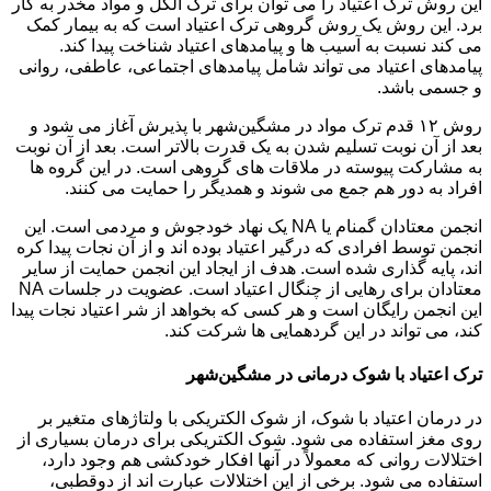
این روش ترک اعتیاد را می توان برای ترک الکل و مواد مخدر به کار
برد. این روش یک روش گروهی ترک اعتیاد است که به بیمار کمک
می کند نسبت به آسیب ها و پیامدهای اعتیاد شناخت پیدا کند.
پیامدهای اعتیاد می تواند شامل پیامدهای اجتماعی، عاطفی، روانی
و جسمی باشد.
روش ۱۲ قدم ترک مواد در مشگین‌شهر با پذیرش آغاز می شود و
بعد از آن نوبت تسلیم شدن به یک قدرت بالاتر است. بعد از آن نوبت
به مشارکت پیوسته در ملاقات های گروهی است. در این گروه ها
افراد به دور هم جمع می شوند و همدیگر را حمایت می کنند.
انجمن معتادان گمنام یا NA یک نهاد خودجوش و مردمی است. این
انجمن توسط افرادی که درگیر اعتیاد بوده اند و از آن نجات پیدا کره
اند، پایه گذاری شده است. هدف از ایجاد این انجمن حمایت از سایر
معتادان برای رهایی از چنگال اعتیاد است. عضویت در جلسات NA
این انجمن رایگان است و هر کسی که بخواهد از شر اعتیاد نجات پیدا
کند، می تواند در این گردهمایی ها شرکت کند.
ترک اعتیاد با شوک درمانی در مشگین‌شهر
در درمان اعتیاد با شوک، از شوک الکتریکی با ولتاژهای متغیر بر
روی مغز استفاده می شود. شوک الکتریکی برای درمان بسیاری از
اختلالات روانی که معمولاً در آنها افکار خودکشی هم وجود دارد،
استفاده می شود. برخی از این اختلالات عبارت اند از دوقطبی،