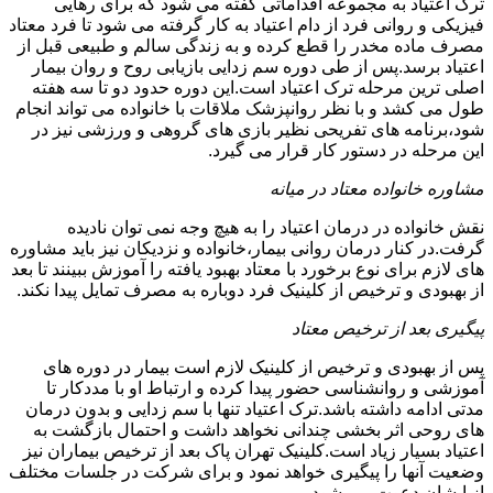
ترک اعتیاد به مجموعه اقداماتی گفته می شود که برای رهایی
فیزیکی و روانی فرد از دام اعتیاد به کار گرفته می شود تا فرد معتاد
مصرف ماده مخدر را قطع کرده و به زندگی سالم و طبیعی قبل از
اعتیاد برسد.پس از طی دوره سم زدایی بازیابی روح و روان بیمار
اصلی ترین مرحله ترک اعتیاد است.این دوره حدود دو تا سه هفته
طول می کشد و با نظر روانپزشک ملاقات با خانواده می تواند انجام
شود،برنامه های تفریحی نظیر بازی های گروهی و ورزشی نیز در
این مرحله در دستور کار قرار می گیرد.
مشاوره خانواده معتاد در میانه
نقش خانواده در درمان اعتیاد را به هیچ وجه نمی توان نادیده
گرفت.در کنار درمان روانی بیمار،خانواده و نزدیکان نیز باید مشاوره
های لازم برای نوع برخورد با معتاد بهبود یافته را آموزش ببینند تا بعد
از بهبودی و ترخیص از کلینیک فرد دوباره به مصرف تمایل پیدا نکند.
پیگیری بعد از ترخیص معتاد
پس از بهبودی و ترخیص از کلینیک لازم است بیمار در دوره های
آموزشی و روانشناسی حضور پیدا کرده و ارتباط او با مددکار تا
مدتی ادامه داشته باشد.ترک اعتیاد تنها با سم زدایی و بدون درمان
های روحی اثر بخشی چندانی نخواهد داشت و احتمال بازگشت به
اعتیاد بسیار زیاد است.کلینیک تهران پاک بعد از ترخیص بیماران نیز
وضعیت آنها را پیگیری خواهد نمود و برای شرکت در جلسات مختلف
از ایشان دعوت می شود.