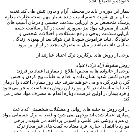
خانواده و اجتماع باشد.
بیمار این دوره را باید در محیطی آرام و بدون تنش طی کند،تغذیه
سالم برای تقویت جسم آسیب دیده بسیار مهم است،نظارت مداوم
پزشک متخصص برای ارزیابی سلامت جسمی و درمان آسیب های
ناشی از مصرف مواد نیز ضروری است.در کنار سلامت جسم
بازیابی سلامت روحی و رفع مشکلات و اختلالات شخصی و
خانوادگی نباید فراموش شود،تا فرد بتواند بعد از بهبودی زندگی
سالمی داشته باشد و میل به مصرف مجدد در او از بین برود.
برخی از روش های پرکاربرد ترک اعتیاد عبارتند از:
روش سقوط آزاد ترک اعتیاد
برخی از خانواده ها به محض اطلاع از بیماری اعتیاد در فرزند
خود،واکنش شدید نشان داده و اقدام به طناب پیچ کردن و حبس
کردن فرد کرده و می خواهند ظرف چند روز بیماری اعتیاد را درمان
کنند.اما متأسفانه در اکثر موارد این روش به شکست منجر می شود
و فرد بیمار در اولین فرصت دوباره اقدام به مصرف مواد مخدر می
کند.
در این روش به جنبه های روانی و مشکلات شخصیتی که باعث
بیماری اعتیاد شده اند توجهی نمی شود و فقط به ترک جسمانی مواد
آن هم با روشی غیر علمی و اصولی پرداخته می شود.در برخی
موارد با انتقال اجباری فرد معتاد به کمپ های غیر مجاز ترک
اعتیاد،نه تنها اعتیاد فرد درمان نمی شود،بلکه اوضاع بدتر شده و