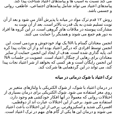
می کند نسبت به آسیب ها و پیامدهای اعتیاد شناخت پیدا کند.
پیامدهای اعتیاد می تواند شامل پیامدهای اجتماعی، عاطفی، روانی
و جسمی باشد.
روش ۱۲ قدم ترک مواد در میانه با پذیرش آغاز می شود و بعد از آن
نوبت تسلیم شدن به یک قدرت بالاتر است. بعد از آن نوبت به
مشارکت پیوسته در ملاقات های گروهی است. در این گروه ها افراد
به دور هم جمع می شوند و همدیگر را حمایت می کنند.
انجمن معتادان گمنام یا NA یک نهاد خودجوش و مردمی است. این
انجمن توسط افرادی که درگیر اعتیاد بوده اند و از آن نجات پیدا کره
اند، پایه گذاری شده است. هدف از ایجاد این انجمن حمایت از سایر
معتادان برای رهایی از چنگال اعتیاد است. عضویت در جلسات NA
این انجمن رایگان است و هر کسی که بخواهد از شر اعتیاد نجات پیدا
کند، می تواند در این گردهمایی ها شرکت کند.
ترک اعتیاد با شوک درمانی در میانه
در درمان اعتیاد با شوک، از شوک الکتریکی با ولتاژهای متغیر بر
روی مغز استفاده می شود. شوک الکتریکی برای درمان بسیاری از
اختلالات روانی که معمولاً در آنها افکار خودکشی هم وجود دارد،
استفاده می شود. برخی از این اختلالات عبارت اند از دوقطبی،
افسردگی شدید و اسکیزوفرنی. برخی از این اختلالات باعث اعتیاد
می شوند و درمان این ها یکی از گام های مهم در ترک اعتیاد است.