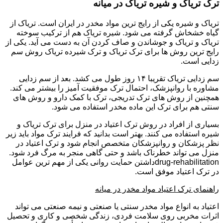
ترک تریاک و شیره تریاک در میانه
تریاک و شیره یکی از رایج ترین مواد مخدر در ایران است. تریاک از
گیاه خشخاش گرفته می شود. شیره تریاک هم از ترکیب سوخته
تریاک و تریاک و جوشاندن و صاف کردن آن به دست می آید. یکی از
رایج ترین روش ها برای ترک تریاک و ترک شیرده تریاک روش سم
زدایی است.
سم زدایی تریاک تقریبا ۱۴ روز طول می کشد. بعد از سم زدایی
مشاوره با روانپزشک، احتمال ترک موفقیت آمیز را بیشتر می کند.
همچنین از روش های ترک تدریجی، ترک با کمک دارو و روش های
سنتی هم برای ترک این ماده مخدر استفاده می شود.
بسیاری از افراد در روش ترک اعتیاد در منزل برای ترک تریاک و
شیره استفاده می کنند. بهتر است بدانید که فرایند ترک مواد باید زیر
نظر پزشکان و روانپزشکان متخصص انجام شود و ترک اعتیاد در
منزل می تواند خطرناک باشد و حتی گاهی منجر به مرگ فرد شود.
drug-rehabilitationداشتن حمایت روانی یکی از مهم ترین عوامل
در ترک اعتیاد موفق است.
راهنمای ترک اعتیاد مواد مخدر در میانه
اعتیاد به انواع مواد مخدر سنتی یا صنعتی و نیمه صنعتی می تواند
اثرات مخربی روی سلامت فردی، زندگی شخصی و کاری و تحصیل