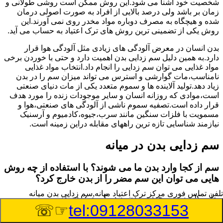
شخصیت خود آشنا می شود.این روش ممکن است روشی طولانی و
زمان بر باشد ولی درصد بالایی از افراد به صورت اصولی درمان
شده و هیچگاه به مصرف دوباره مواد مخدر روی نمی آورند.این
روش یکی از تضمینی ترین روش های ترک اعتیاد به حساب می آید.
بدن انسان در معرض آلودگی های زیادی مثل آلودگی هوا قرار
دارد.به همین دلیل سم زدایی بدن اهمیت دارد و حتی با خوردن برخی
مواد غذایی می توان سم زدایی را انجام داد.انتخاب مواد غذایی
نامناسب،مات گوارشی و استرس می تواند میزان سم را در بدن
زیاد دهد.تولید آلاینده ها و سموم متعدد یکی از مات دنیای صنعتی
است،موادی که روزانه انسان و سایر موجودات زنده را مورد هدف
قرار داده است.تصفیه سموم ناشی از آلودگی های صنعتی،هوا و
مسمویت با فلزات سنگین مانند سرب،جیوه،کادمیوم و آرسنیک
نیازمند شناسایی تازه ترین راههای مقابله دراین زمینه است.
سم زدایی بدن در میانه
سم از کجا وارد بدن ما می شوند؟ با استفاده از چه روش
هایی می توان این سم مضر را از بدن خارج کرد؟
تلفن تماس فوری
مرکز ترک اعتیاد میانه,سم زدایی بدن میانه
بطور کلی سم موجود در بدن به دو گروه عمده تقسیم می
☞☏
tel:09128033153
شوند.بخش بزرگی از این سموم مثل مواد به جا مانده از سموم
گیاهی و آفت کش ها،فلزات سنگین ناشی از آلودگی هوا،انواع