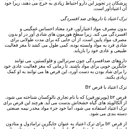
پزشکان در تجویز این دارو احتیاط زیادی به خرج می دهند، زیرا خود
آن اعتیادآور است.
ترک اعتیاد با داروهای ضد افسردگی
بدون مصرف مواد اعتیارآور، فرد معتاد احساس غمگینی و
افسردگی می کند. زیرا سطح هورمون های شادی آور در او بدون
مصرف مواد پایین است. از آن جایی که برای مدت طولانی برای
شادی فرد به مواد وابسته بوده، کمی طول می کشد تا مغز فعالیت
طبیعی و عادی خود را بازیابد.
داروهای ضدافسردگی چون سرترالین و فلوکستین، می توانند
جایگزین خوبی برای مواد باشند. تا زمانی که مغز فعالیت عادی خود
را برای شاد بودن به دست آورد، این قرص ها می توانند به او کمک
زیادی بکنند.
ترک اعتیاد با قرص B۲
قرص b۲ (بوپرنورفین) که با نام تجاری نالوکسان شناخته می شود،
از آلکالویئد های گیاه خشخاش بدست می آید. هرچند این قرص برای
ترک اعتیاد استفاده می شود، اما خود جزء مواد مخدر نیمه صنعتی
دسته بندی می شود.
از قرص b۲ برای ترک اعتیاد به عنوان جایگزین ترامادول و متادون