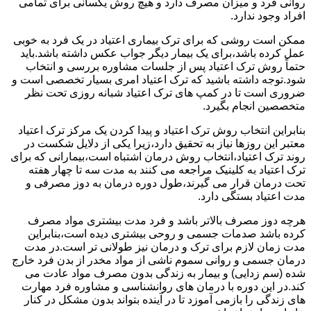
روانی فرد و میزان مصرف دارد و هیچ روش یکسانی برای تمامی
افراد وجود ندارد.
ممکن است روشی که برای ترک بیماری اعتیاد در یک فرد به خوبی
عمل کرده باشد،برای یک بیمار دیگر جواب عکس داشته باشد.باید
حتماً روش ترک اعتیاد پس از جلسات مشاوره بررسی و انتخاب
شود.توجه داشته باشید که ترک اعتیاد امری بسیار تخصصی است و
ضروری است تا در کمپ های ترک اعتیاد شبانه روزی تحت نظر
متخصصین انجام بگیرد.
بنابراین انتخاب روش ترک اعتیاد و پیدا کردن یک مرکز ترک اعتیاد
معتبر این روزها نیاز به تحقیق دارد،زیرا یکی از دلایل شکست در
روند ترک اعتیاد،انتخاب روش درمان اشتباه است،بیمارانی که برای
ترک اعتیاد به کلینیک مراجعه می کنند به مدت سه تا چهار هفته
تحت درمان قرار می گیرند،طول دوره درمان به دوز مصرفی و
مدت اعتیاد بستگی دارد.
هرچه دوز مصرف بالاتر باشد و فرد مدت بیشتری مواد مصرف
کرده باشد صدمات جسمی و روحی بیشتری دیده است،بنابراین
مدت زمان لازم برای ترک و درمان نیز طولانی تر است.در مدت
درمان جسمی و روانی سموم ناشی از مواد مخدر از بدن فرد خارج
شده (سم زدایی) و بیمار به زندگی بدون مصرف مواد عادت می
کند.در این دوره با درمان های روانشناسی و مشاوره فرد مهارت
های زندگی را بازمی آموزد تا در آینده بتواند بدون مشکل در کنار