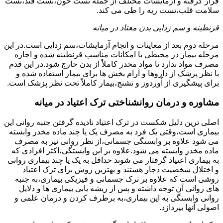
قرار گرفته و آزمایشات مختلف از جمله تست خون،تست قند،تست
سلامت قلب،تست ریه را طی می کند.
قرنطینه و سم زدایی بدن معتاد در میانه
مرحله دوم بعد از معاینات و انجام آزمایشات،سم زدایی است.در این
مرحله بیمار در محیطی با امکانات مناسب قرنطینه شده و اجازه
مصرف مواد ندارد تا مواد مخدر کاملاً از بدن خارج شود.در این قدم
با نظر پزشک از داروها و آرام بخش ها برای بیمار استفاده شده و
برای پیشگیری از اُوردوز و تشنج،بیمار کاملاً تحت نظر پزشک است.
مشاوره و درمان روانشناختی ترک اعتیاد در میانه
اصلی ترین دلیل شکست در ترک اعتیاد نادیده گرفتن جنبه روانی این
بیماری است،وقتی یک فرد به مصرف یک یا چند ماده مخدر وابسته
می شود علاوه بر وابستگی جسمانی،از نظر روانی نیز به مصرف
ماده مخدر وابسته می شود.علاوه بر این وابستگی،اکثر افرادی که
به بیماری اعتیاد گرفتار می شوند حداقل به یک یا چند بیماری روانی
و اختلال شخصیت دچار هستند و بهترین روش برای ترک اعتیاد
روشی است که علاوه بر ترک جسمانی و فیزیکی بیماری،به جنبه
های روانی آن توجه داشته و پس از ریشه یابی بیماری ها و دلایل
روانی وابستگی به این بیماری،به برطرف کردن و درمان علمی و
اصولی آنها بپردازد.