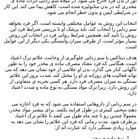
آور از بدن فرد خارج می شود. در نتیجه سم زدایی اثرات ماده ی
مخدری که در بدن متابولیزه شده است، کاهش پیدا می کند. این کار
در شرایطی ایمن و بدون خطر انجام می شود.
انتخاب این روش به عوامل مختلفی وابسته است. اگر فرد بخواهد
سم زدایی را انتخاب کند، باید پزشک او با بررسی شرایط فرد این
روش را تأیید کند. همچنین شرایط روانی فرد در انتخاب این روش
بسیار مؤثر است. از طرفی میزان وابستگی یکی دیگر از این عوامل
است.
هدف دیتاکس یا سم زدایی جلوگیری از وخامت علائم ترک اعتیاد
است. هنگامی که فرد معتاد مصرف ماده ی مخدر خود را به طور
ناگهانی کنار می گذارد، بدن او علائمی از خود نشان می دهد که می
تواند فعالیت های روزانه ی او را مختل کند. شدت بروز این علائم
بستگی به میزان مصرف فرد دارد. هر کسی تجربه ی متفاوتی از
این روش دارد، زیرا ترک مواد بستگی به نوع ماده و شدت اعتیاد
دارد.
در سم زدایی از داروهایی استفاده می شود که به فرد اجازه می
دهند سختی کمتری در طول فرایند بکشد. برای بیشتر مواد مخدر،
معمولاً چندین رو تا چند ماه طول می کشد تا علائم ترک اعتیاد
برطرف شود. مدت زمانی که فرد این علائم را نشان می دهد به
موارد زیادی بستگی دارد که عبارت اند از:
نوع ماده ی مخدر