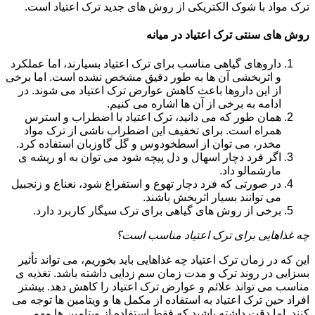
ترک مواد با شوک الکتریکی از روش های جدید ترک اعتیاد است.
روش های سنتی ترک اعتیاد در میانه
داروهای گیاهی مناسب برای ترک اعتیاد بسیارند، اما عملکرد
و اثربخشی آن ها به طور دقیق مشخص نشده است. اما برخی
از این داروها باعث کاهش عوارض ترک اعتیاد می شوند. در
ادامه به برخی از آن ها اشاره می کنیم.
همان طور که می دانید، ترک اعتیاد با اضطراب و استرس
همراه است. برای تخفیف این اضطراب ناشی از ترک مواد
مخدر، می توان از اسطخودوس و گل گاوزبان استفاده کرد.
اگر فرد دچار اسهال و دل پیچه شود می توان به او ریشه ی
مارشمالو داد.
در صورتی که فرد دچار تهوع و استفراغ شود، نعناع و زنجبیل
می توانند بسیار اثربخش باشند.
برخی از روش های گیاهی برای ترک سیگار کاربرد دارد.
چه غذاهایی برای ترک اعتیاد مناسب است؟
این که در زمان ترک اعتیاد چه غذاهایی باید بخوریم، می تواند تأثیر
بسزایی در روند ترک و مدت زمان سم زدایی داشته باشد. تغذیه ی
مناسب می تواند علائم و عوارض ترک اعتیاد را کاهش دهد. بیشتر
افراد حین ترک اعتیاد به استفاده از مکمل ها و ویتامین ها توجه می
کنند. اما دقت داشته باشید که فقط استفاده از ویتامین ها مهم