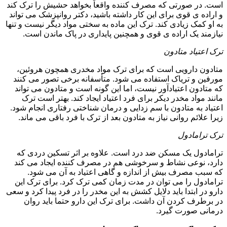
است. در صورتی که مصرف کننده واقعاً بخواهد حشیش را ترک کند
و اراده ی قوی برای این کار داشته باشید، دکتر روانپزشک می تواند
به او کمک زیادی کند. ترک این ماده به سختی مواد دیگر نیست و تنها
نیازمند یک اراده ی قوی و همچنین پایداری در پاک ماندن است.
ترک اعتیاد متادون
متادون دارویی است که برای ترک مواد مخدری همچون هروئین،
مورفین و تریاک استفاده می شود. متأسفانه برخی تصور می کنند
که متادون اعتیادآور نیست، اما این گونه است و متادون می تواند
مانند مواد مخدر دیکر برای فرد اعتیاد ایجاد کند. بهتر است ترک
اعتیاد به متادون با سم زدایی و درمان شناختی رفتاری انجام شود.
زیرا علائم روانی نیاز به متادون بعد از ترک با فرد باقی می ماند.
ترک ترامادول
ترامادول یک مسکن ضد درد است. علاوه بر اثر تسکین دردی که
دارد، نوعی نشاط و سرخوشی هم در مصرف کننده ایجاد می کند
که سبب مصرف بیش از اندازه و گاهی اعتیاد به آن می شود.
ترامادول را می توان در مدت زمان کمی ترک کرد. برای ترک این
دارو در ابتدا باید دلایل کشش به این مخدر را در فرد پیدا کرد و سعی
در برطرف کردن آن داشت. برای ترک این دارو حتما باید روان
درمانی صورت گیرد.