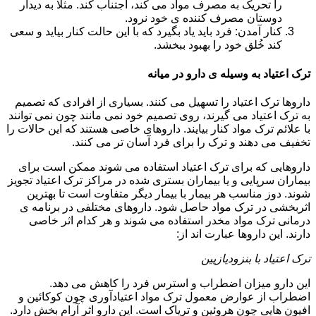
را تحریک به مصرف مواد می کند، اجتناب کند. مثلا به دیدار
دوستان مصرف کننده ی خود نرود.
کنار آمدن: فرد باید یاد بگیرد که با این حالت کنار بیاید و سعی
کند خُلق خود را بهبود ببخشد.
ترک اعتیاد به وسیله ی دارو در میانه
داروها ترک اعتیاد را تسهیل می کنند. بسیاری از افرادی که تصمیم
به ترک اعتیاد می گیرند، روی تصمیم خود نمی مانند چون نمی توانند
با علائم ترک مواد کنار بیایند. داروهای خاصی هستند که این حالات را
تخفیف می دهند و ترک را برای فرد آسان تر می کنند.
داروهایی که برای ترک اعتیاد استفاده می شوند ممکن است برای
بیماران سرپایی و یا بیماران بستری شده در مراکز ترک اعتیاد تجویز
شوند. دوز مناسب هر بیمار با بیمار دیگر متفاوت است تا بهترین
اثربخشی در ترک مواد حاصل شود. داروهای مختلفی در برنامه ی
درمانی ترک مواد مخدر استفاده می شوند و هر کدام اثر خاصی
دارند. این داروها عبارت اند از:
ترک اعتیاد با بنزودیازپین
این دارو میزان اضطراب و استرس فرد را کاهش می دهد.
اضطراب از عوارض معمول ترک مواد اعتیادآوری چون کوکائین و
افیون هایی چون هروئین و تریاک است. این دارو اثر آرام بخش دارد.