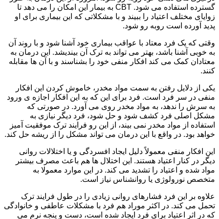
گسترده استفاده می شود. CBT به بیمار این امکان را می دهد تا
زوایای مختلف اعتیاد را ببیند و با مشکلاتی که این بیماری برای او
پدید آورده است روبه رو شود.
وقتی که یک فرد معتاد با عواقب بیماری خود آشنا شود و با روند آن
به خوبی آشنا باشد، بهتر می تواند به ترک آن بیندیشد. این درمان به
معتادان کمک می کند افکار منفی خود را بشناسند و با آن ها مقابله
کنند.
یکی از دلایل رفتن به سمت مواد مخدر، خاموش کردن این افکار
منفی در سر فرد است. فرد برای این که به این افکار اجازه ی ورود
به سرش را ندهد، به مواد مخدر روی می آورد. در صورتی که
مشکل اصلی فرد کشف شود و حل شود، فرد دیگر نیازی به
استفاده از مواد مخدر نمی بیند، از این رو فرایند ترک موفقیت آمیز
خواهد بود. در واقع با این درمان می تواند مشکل را از ریشه حل کند.
این افکار منفی معمولاً دلیل ایجاد افسردگی و یا اختلالات روانی
دیگر در کنار اعتیاد هستند. این اختلال ها هم باعث مصرف بیشتر
مواد شده و اعتیاد را تشدید می کند. در این موارد معمولا به
متخصص نورولوژی یا روانشناس نیاز است.
علاوه بر این فرد فشارهای روانی زیادی را در طول فرایند ترک
تحمل می کند. در اکثر موراد هم فرد با مشکلات عاطفی و خانوادگی
که در اثر اعتیاد برای فرد ایجاد شده است، دست و پنجه نرم می