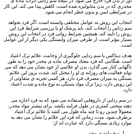
آور از بدن فرد خارج می شود. در نتیجه سم زدایی اثرات ماده ی
مخدری که در بدن متابولیزه شده است، کاهش پیدا می کند. این کار
در شرایطی ایمن و بدون خطر انجام می شود.
انتخاب این روش به عوامل مختلفی وابسته است. اگر فرد بخواهد
سم زدایی را انتخاب کند، باید پزشک او با بررسی شرایط فرد این
روش را تأیید کند. همچنین شرایط روانی فرد در انتخاب این روش
بسیار مؤثر است. از طرفی میزان وابستگی یکی دیگر از این عوامل
است.
هدف دیتاکس یا سم زدایی جلوگیری از وخامت علائم ترک اعتیاد
است. هنگامی که فرد معتاد مصرف ماده ی مخدر خود را به طور
ناگهانی کنار می گذارد، بدن او علائمی از خود نشان می دهد که می
تواند فعالیت های روزانه ی او را مختل کند. شدت بروز این علائم
بستگی به میزان مصرف فرد دارد. هر کسی تجربه ی متفاوتی از
این روش دارد، زیرا ترک مواد بستگی به نوع ماده و شدت اعتیاد
دارد.
در سم زدایی از داروهایی استفاده می شود که به فرد اجازه می
دهند سختی کمتری در طول فرایند بکشد. برای بیشتر مواد مخدر،
معمولاً چندین رو تا چند ماه طول می کشد تا علائم ترک اعتیاد
برطرف شود. مدت زمانی که فرد این علائم را نشان می دهد به
موارد زیادی بستگی دارد که عبارت اند از:
نوع ماده ی مخدر