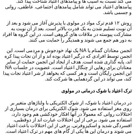
می کند نسبت به آسیب ها و پیامدهای اعتیاد شناخت پیدا کند.
پیامدهای اعتیاد می تواند شامل پیامدهای اجتماعی، عاطفی، روانی
و جسمی باشد.
روش ۱۲ قدم ترک مواد در مولوی با پذیرش آغاز می شود و بعد از
آن نوبت تسلیم شدن به یک قدرت بالاتر است. بعد از آن نوبت به
مشارکت پیوسته در ملاقات های گروهی است. در این گروه ها افراد
به دور هم جمع می شوند و همدیگر را حمایت می کنند.
انجمن معتادان گمنام یا NA یک نهاد خودجوش و مردمی است. این
انجمن توسط افرادی که درگیر اعتیاد بوده اند و از آن نجات پیدا کره
اند، پایه گذاری شده است. هدف از ایجاد این انجمن حمایت از سایر
معتادان برای رهایی از چنگال اعتیاد است. عضویت در جلسات NA
این انجمن رایگان است و هر کسی که بخواهد از شر اعتیاد نجات پیدا
کند، می تواند در این گردهمایی ها شرکت کند.
ترک اعتیاد با شوک درمانی در مولوی
در درمان اعتیاد با شوک، از شوک الکتریکی با ولتاژهای متغیر بر
روی مغز استفاده می شود. شوک الکتریکی برای درمان بسیاری از
اختلالات روانی که معمولاً در آنها افکار خودکشی هم وجود دارد،
استفاده می شود. برخی از این اختلالات عبارت اند از دوقطبی،
افسردگی شدید و اسکیزوفرنی. برخی از این اختلالات باعث اعتیاد
می شوند و درمان این ها یکی از گام های مهم در ترک اعتیاد است.