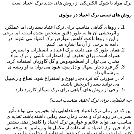
ترک مواد با شوک الکتریکی از روش های جدید ترک اعتیاد است.
روش های سنتی ترک اعتیاد در مولوی
داروهای گیاهی مناسب برای ترک اعتیاد بسیارند، اما عملکرد
و اثربخشی آن ها به طور دقیق مشخص نشده است. اما برخی
از این داروها باعث کاهش عوارض ترک اعتیاد می شوند. در
ادامه به برخی از آن ها اشاره می کنیم.
همان طور که می دانید، ترک اعتیاد با اضطراب و استرس
همراه است. برای تخفیف این اضطراب ناشی از ترک مواد
مخدر، می توان از اسطخودوس و گل گاوزبان استفاده کرد.
اگر فرد دچار اسهال و دل پیچه شود می توان به او ریشه ی
مارشمالو داد.
در صورتی که فرد دچار تهوع و استفراغ شود، نعناع و زنجبیل
می توانند بسیار اثربخش باشند.
برخی از روش های گیاهی برای ترک سیگار کاربرد دارد.
چه غذاهایی برای ترک اعتیاد مناسب است؟
این که در زمان ترک اعتیاد چه غذاهایی باید بخوریم، می تواند تأثیر
بسزایی در روند ترک و مدت زمان سم زدایی داشته باشد. تغذیه ی
مناسب می تواند علائم و عوارض ترک اعتیاد را کاهش دهد. بیشتر
افراد حین ترک اعتیاد به استفاده از مکمل ها و ویتامین ها توجه می
کنند. اما دقت داشته باشید که فقط استفاده از ویتامین ها مهم