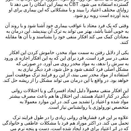
گسترده استفاده می شود. CBT به بیمار این امکان را می دهد تا
زوایای مختلف اعتیاد را ببیند و با مشکلاتی که این بیماری برای او
پدید آورده است روبه رو شود.
وقتی که یک فرد معتاد با عواقب بیماری خود آشنا شود و با روند آن
به خوبی آشنا باشد، بهتر می تواند به ترک آن بیندیشد. این درمان به
معتادان کمک می کند افکار منفی خود را بشناسند و با آن ها مقابله
کنند.
یکی از دلایل رفتن به سمت مواد مخدر، خاموش کردن این افکار
منفی در سر فرد است. فرد برای این که به این افکار اجازه ی ورود
به سرش را ندهد، به مواد مخدر روی می آورد. در صورتی که
مشکل اصلی فرد کشف شود و حل شود، فرد دیگر نیازی به
استفاده از مواد مخدر نمی بیند، از این رو فرایند ترک موفقیت آمیز
خواهد بود. در واقع با این درمان می تواند مشکل را از ریشه حل کند.
این افکار منفی معمولاً دلیل ایجاد افسردگی و یا اختلالات روانی
دیگر در کنار اعتیاد هستند. این اختلال ها هم باعث مصرف بیشتر
مواد شده و اعتیاد را تشدید می کند. در این موارد معمولا به
متخصص نورولوژی یا روانشناس نیاز است.
علاوه بر این فرد فشارهای روانی زیادی را در طول فرایند ترک
تحمل می کند. در اکثر موراد هم فرد با مشکلات عاطفی و خانوادگی
که در اثر اعتیاد برای فرد ایجاد شده است، دست و پنجه نرم می