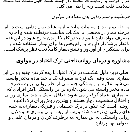
قرار گرفته و آزمایشات مختلف از جمله تست خون،تست قند،تست
سلامت قلب،تست ریه را طی می کند.
قرنطینه و سم زدایی بدن معتاد در مولوی
مرحله دوم بعد از معاینات و انجام آزمایشات،سم زدایی است.در این
مرحله بیمار در محیطی با امکانات مناسب قرنطینه شده و اجازه
مصرف مواد ندارد تا مواد مخدر کاملاً از بدن خارج شود.در این قدم
با نظر پزشک از داروها و آرام بخش ها برای بیمار استفاده شده و
برای پیشگیری از اُوردوز و تشنج،بیمار کاملاً تحت نظر پزشک است.
مشاوره و درمان روانشناختی ترک اعتیاد در مولوی
اصلی ترین دلیل شکست در ترک اعتیاد نادیده گرفتن جنبه روانی این
بیماری است،وقتی یک فرد به مصرف یک یا چند ماده مخدر وابسته
می شود علاوه بر وابستگی جسمانی،از نظر روانی نیز به مصرف
ماده مخدر وابسته می شود.علاوه بر این وابستگی،اکثر افرادی که
به بیماری اعتیاد گرفتار می شوند حداقل به یک یا چند بیماری روانی
و اختلال شخصیت دچار هستند و بهترین روش برای ترک اعتیاد
روشی است که علاوه بر ترک جسمانی و فیزیکی بیماری،به جنبه
های روانی آن توجه داشته و پس از ریشه یابی بیماری ها و دلایل
روانی وابستگی به این بیماری،به برطرف کردن و درمان علمی و
اصولی آنها بپردازد.