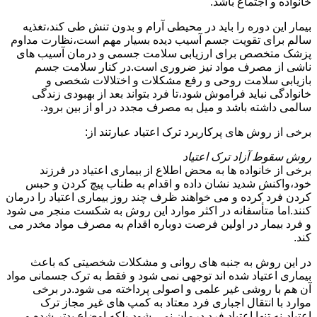
خانواده و اجتماع باشد.
بیمار این دوره را باید در محیطی آرام و بدون تنش طی کند،تغذیه
سالم برای تقویت جسم آسیب دیده بسیار مهم است،نظارت مداوم
پزشک متخصص برای ارزیابی سلامت جسمی و درمان آسیب های
ناشی از مصرف مواد نیز ضروری است.در کنار سلامت جسم
بازیابی سلامت روحی و رفع مشکلات و اختلالات شخصی و
خانوادگی نباید فراموش شود،تا فرد بتواند بعد از بهبودی زندگی
سالمی داشته باشد و میل به مصرف مجدد در او از بین برود.
برخی از روش های پرکاربرد ترک اعتیاد عبارتند از:
روش سقوط آزاد ترک اعتیاد
برخی از خانواده ها به محض اطلاع از بیماری اعتیاد در فرزند
خود،واکنش شدید نشان داده و اقدام به طناب پیچ کردن و حبس
کردن فرد کرده و می خواهند ظرف چند روز بیماری اعتیاد را درمان
کنند.اما متأسفانه در اکثر موارد این روش به شکست منجر می شود
و فرد بیمار در اولین فرصت دوباره اقدام به مصرف مواد مخدر می
کند.
در این روش به جنبه های روانی و مشکلات شخصیتی که باعث
بیماری اعتیاد شده اند توجهی نمی شود و فقط به ترک جسمانی مواد
آن هم با روشی غیر علمی و اصولی پرداخته می شود.در برخی
موارد با انتقال اجباری فرد معتاد به کمپ های غیر مجاز ترک
اعتیاد،نه تنها اعتیاد فرد درمان نمی شود،بلکه اوضاع بدتر شده و