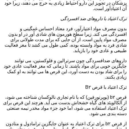
پزشکان در تجویز این دارو احتیاط زیادی به خرج می دهند، زیرا خود
آن اعتیادآور است.
ترک اعتیاد با داروهای ضد افسردگی
بدون مصرف مواد اعتیارآور، فرد معتاد احساس غمگینی و
افسردگی می کند. زیرا سطح هورمون های شادی آور در او بدون
مصرف مواد پایین است. از آن جایی که برای مدت طولانی برای
شادی فرد به مواد وابسته بوده، کمی طول می کشد تا مغز فعالیت
طبیعی و عادی خود را بازیابد.
داروهای ضدافسردگی چون سرترالین و فلوکستین، می توانند
جایگزین خوبی برای مواد باشند. تا زمانی که مغز فعالیت عادی خود
را برای شاد بودن به دست آورد، این قرص ها می توانند به او کمک
زیادی بکنند.
ترک اعتیاد با قرص B۲
قرص b۲ (بوپرنورفین) که با نام تجاری نالوکسان شناخته می شود،
از آلکالویئد های گیاه خشخاش بدست می آید. هرچند این قرص برای
ترک اعتیاد استفاده می شود، اما خود جزء مواد مخدر نیمه صنعتی
دسته بندی می شود.
از قرص b۲ برای ترک اعتیاد به عنوان جایگزین ترامادول و متادون