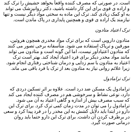
است. در صورتی که مصرف کننده واقعاً بخواهد حشیش را ترک کند
و اراده ی قوی برای این کار داشته باشید، دکتر روانپزشک می تواند
به او کمک زیادی کند. ترک این ماده به سختی مواد دیگر نیست و تنها
نیازمند یک اراده ی قوی و همچنین پایداری در پاک ماندن است.
ترک اعتیاد متادون
متادون دارویی است که برای ترک مواد مخدری همچون هروئین،
مورفین و تریاک استفاده می شود. متأسفانه برخی تصور می کنند
که متادون اعتیادآور نیست، اما این گونه است و متادون می تواند
مانند مواد مخدر دیکر برای فرد اعتیاد ایجاد کند. بهتر است ترک
اعتیاد به متادون با سم زدایی و درمان شناختی رفتاری انجام شود.
زیرا علائم روانی نیاز به متادون بعد از ترک با فرد باقی می ماند.
ترک ترامادول
ترامادول یک مسکن ضد درد است. علاوه بر اثر تسکین دردی که
دارد، نوعی نشاط و سرخوشی هم در مصرف کننده ایجاد می کند
که سبب مصرف بیش از اندازه و گاهی اعتیاد به آن می شود.
ترامادول را می توان در مدت زمان کمی ترک کرد. برای ترک این
دارو در ابتدا باید دلایل کشش به این مخدر را در فرد پیدا کرد و سعی
در برطرف کردن آن داشت. برای ترک این دارو حتما باید روان
درمانی صورت گیرد.