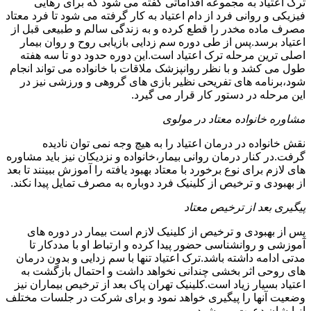
ترک اعتیاد به مجموعه اقداماتی گفته می شود که برای رهایی
فیزیکی و روانی فرد از دام اعتیاد به کار گرفته می شود تا فرد معتاد
مصرف ماده مخدر را قطع کرده و به زندگی سالم و طبیعی قبل از
اعتیاد برسد.پس از طی دوره سم زدایی بازیابی روح و روان بیمار
اصلی ترین مرحله ترک اعتیاد است.این دوره حدود دو تا سه هفته
طول می کشد و با نظر روانپزشک ملاقات با خانواده می تواند انجام
شود،برنامه های تفریحی نظیر بازی های گروهی و ورزشی نیز در
این مرحله در دستور کار قرار می گیرد.
مشاوره خانواده معتاد در مولوی
نقش خانواده در درمان اعتیاد را به هیچ وجه نمی توان نادیده
گرفت.در کنار درمان روانی بیمار،خانواده و نزدیکان نیز باید مشاوره
های لازم برای نوع برخورد با معتاد بهبود یافته را آموزش ببینند تا بعد
از بهبودی و ترخیص از کلینیک فرد دوباره به مصرف تمایل پیدا نکند.
پیگیری بعد از ترخیص معتاد
پس از بهبودی و ترخیص از کلینیک لازم است بیمار در دوره های
آموزشی و روانشناسی حضور پیدا کرده و ارتباط او با مددکار تا
مدتی ادامه داشته باشد.ترک اعتیاد تنها با سم زدایی و بدون درمان
های روحی اثر بخشی چندانی نخواهد داشت و احتمال بازگشت به
اعتیاد بسیار زیاد است.کلینیک تهران پاک بعد از ترخیص بیماران نیز
وضعیت آنها را پیگیری خواهد نمود و برای شرکت در جلسات مختلف
از ایشان دعوت می شود.