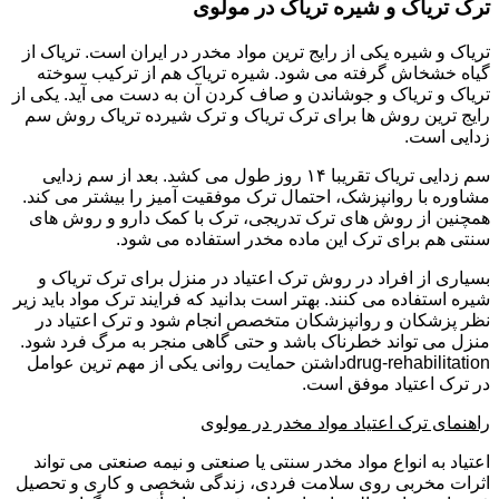
ترک تریاک و شیره تریاک در مولوی
تریاک و شیره یکی از رایج ترین مواد مخدر در ایران است. تریاک از
گیاه خشخاش گرفته می شود. شیره تریاک هم از ترکیب سوخته
تریاک و تریاک و جوشاندن و صاف کردن آن به دست می آید. یکی از
رایج ترین روش ها برای ترک تریاک و ترک شیرده تریاک روش سم
زدایی است.
سم زدایی تریاک تقریبا ۱۴ روز طول می کشد. بعد از سم زدایی
مشاوره با روانپزشک، احتمال ترک موفقیت آمیز را بیشتر می کند.
همچنین از روش های ترک تدریجی، ترک با کمک دارو و روش های
سنتی هم برای ترک این ماده مخدر استفاده می شود.
بسیاری از افراد در روش ترک اعتیاد در منزل برای ترک تریاک و
شیره استفاده می کنند. بهتر است بدانید که فرایند ترک مواد باید زیر
نظر پزشکان و روانپزشکان متخصص انجام شود و ترک اعتیاد در
منزل می تواند خطرناک باشد و حتی گاهی منجر به مرگ فرد شود.
drug-rehabilitationداشتن حمایت روانی یکی از مهم ترین عوامل
در ترک اعتیاد موفق است.
راهنمای ترک اعتیاد مواد مخدر در مولوی
اعتیاد به انواع مواد مخدر سنتی یا صنعتی و نیمه صنعتی می تواند
اثرات مخربی روی سلامت فردی، زندگی شخصی و کاری و تحصیل