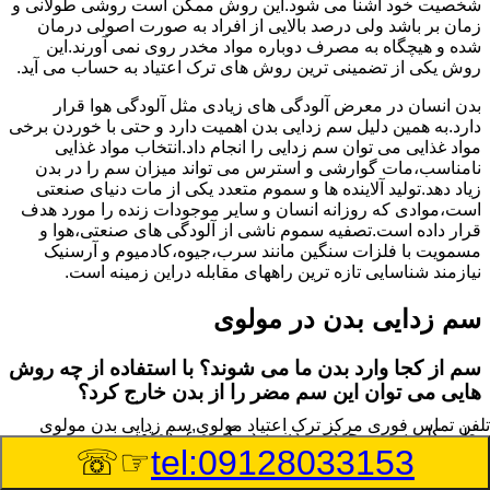
شخصیت خود آشنا می شود.این روش ممکن است روشی طولانی و
زمان بر باشد ولی درصد بالایی از افراد به صورت اصولی درمان
شده و هیچگاه به مصرف دوباره مواد مخدر روی نمی آورند.این
روش یکی از تضمینی ترین روش های ترک اعتیاد به حساب می آید.
بدن انسان در معرض آلودگی های زیادی مثل آلودگی هوا قرار
دارد.به همین دلیل سم زدایی بدن اهمیت دارد و حتی با خوردن برخی
مواد غذایی می توان سم زدایی را انجام داد.انتخاب مواد غذایی
نامناسب،مات گوارشی و استرس می تواند میزان سم را در بدن
زیاد دهد.تولید آلاینده ها و سموم متعدد یکی از مات دنیای صنعتی
است،موادی که روزانه انسان و سایر موجودات زنده را مورد هدف
قرار داده است.تصفیه سموم ناشی از آلودگی های صنعتی،هوا و
مسمویت با فلزات سنگین مانند سرب،جیوه،کادمیوم و آرسنیک
نیازمند شناسایی تازه ترین راههای مقابله دراین زمینه است.
سم زدایی بدن در مولوی
سم از کجا وارد بدن ما می شوند؟ با استفاده از چه روش
هایی می توان این سم مضر را از بدن خارج کرد؟
تلفن تماس فوری
مرکز ترک اعتیاد مولوی,سم زدایی بدن مولوی
بطور کلی سم موجود در بدن به دو گروه عمده تقسیم می
☞☏
tel:09128033153
شوند.بخش بزرگی از این سموم مثل مواد به جا مانده از سموم
گیاهی و آفت کش ها،فلزات سنگین ناشی از آلودگی هوا،انواع