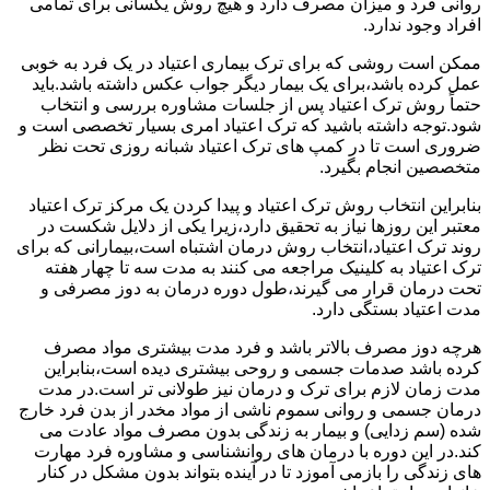
روانی فرد و میزان مصرف دارد و هیچ روش یکسانی برای تمامی
افراد وجود ندارد.
ممکن است روشی که برای ترک بیماری اعتیاد در یک فرد به خوبی
عمل کرده باشد،برای یک بیمار دیگر جواب عکس داشته باشد.باید
حتماً روش ترک اعتیاد پس از جلسات مشاوره بررسی و انتخاب
شود.توجه داشته باشید که ترک اعتیاد امری بسیار تخصصی است و
ضروری است تا در کمپ های ترک اعتیاد شبانه روزی تحت نظر
متخصصین انجام بگیرد.
بنابراین انتخاب روش ترک اعتیاد و پیدا کردن یک مرکز ترک اعتیاد
معتبر این روزها نیاز به تحقیق دارد،زیرا یکی از دلایل شکست در
روند ترک اعتیاد،انتخاب روش درمان اشتباه است،بیمارانی که برای
ترک اعتیاد به کلینیک مراجعه می کنند به مدت سه تا چهار هفته
تحت درمان قرار می گیرند،طول دوره درمان به دوز مصرفی و
مدت اعتیاد بستگی دارد.
هرچه دوز مصرف بالاتر باشد و فرد مدت بیشتری مواد مصرف
کرده باشد صدمات جسمی و روحی بیشتری دیده است،بنابراین
مدت زمان لازم برای ترک و درمان نیز طولانی تر است.در مدت
درمان جسمی و روانی سموم ناشی از مواد مخدر از بدن فرد خارج
شده (سم زدایی) و بیمار به زندگی بدون مصرف مواد عادت می
کند.در این دوره با درمان های روانشناسی و مشاوره فرد مهارت
های زندگی را بازمی آموزد تا در آینده بتواند بدون مشکل در کنار