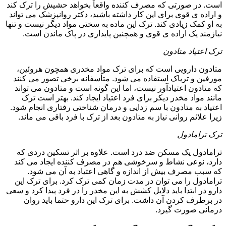
است. در صورتی که مصرف کننده واقعاً بخواهد حشیش را ترک کند
و اراده ی قوی برای این کار داشته باشید، دکتر روانپزشک می تواند
به او کمک زیادی کند. ترک این ماده به سختی مواد دیگر نیست و تنها
نیازمند یک اراده ی قوی و همچنین پایداری در پاک ماندن است.
ترک اعتیاد متادون
متادون دارویی است که برای ترک مواد مخدری همچون هروئین،
مورفین و تریاک استفاده می شود. متأسفانه برخی تصور می کنند
که متادون اعتیادآور نیست، اما این گونه است و متادون می تواند
مانند مواد مخدر دیکر برای فرد اعتیاد ایجاد کند. بهتر است ترک
اعتیاد به متادون با سم زدایی و درمان شناختی رفتاری انجام شود.
زیرا علائم روانی نیاز به متادون بعد از ترک با فرد باقی می ماند.
ترک ترامادول
ترامادول یک مسکن ضد درد است. علاوه بر اثر تسکین دردی که
دارد، نوعی نشاط و سرخوشی هم در مصرف کننده ایجاد می کند
که سبب مصرف بیش از اندازه و گاهی اعتیاد به آن می شود.
ترامادول را می توان در مدت زمان کمی ترک کرد. برای ترک این
دارو در ابتدا باید دلایل کشش به این مخدر را در فرد پیدا کرد و سعی
در برطرف کردن آن داشت. برای ترک این دارو حتما باید روان
درمانی صورت گیرد.