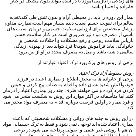
های زندگی را بازمی آموزد تا در آینده بتواند بدون مشکل در کنار
خانواده و اجتماع باشد.
بیمار این دوره را باید در محیطی آرام و بدون تنش طی کند،تغذیه
سالم برای تقویت جسم آسیب دیده بسیار مهم است،نظارت مداوم
پزشک متخصص برای ارزیابی سلامت جسمی و درمان آسیب های
ناشی از مصرف مواد نیز ضروری است.در کنار سلامت جسم
بازیابی سلامت روحی و رفع مشکلات و اختلالات شخصی و
خانوادگی نباید فراموش شود،تا فرد بتواند بعد از بهبودی زندگی
سالمی داشته باشد و میل به مصرف مجدد در او از بین برود.
برخی از روش های پرکاربرد ترک اعتیاد عبارتند از:
روش سقوط آزاد ترک اعتیاد
برخی از خانواده ها به محض اطلاع از بیماری اعتیاد در فرزند
خود،واکنش شدید نشان داده و اقدام به طناب پیچ کردن و حبس
کردن فرد کرده و می خواهند ظرف چند روز بیماری اعتیاد را درمان
کنند.اما متأسفانه در اکثر موارد این روش به شکست منجر می شود
و فرد بیمار در اولین فرصت دوباره اقدام به مصرف مواد مخدر می
کند.
در این روش به جنبه های روانی و مشکلات شخصیتی که باعث
بیماری اعتیاد شده اند توجهی نمی شود و فقط به ترک جسمانی مواد
آن هم با روشی غیر علمی و اصولی پرداخته می شود.در برخی
موارد با انتقال اجباری فرد معتاد به کمپ های غیر مجاز ترک