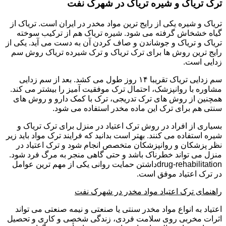
ترک تریاک و شیره تریاک در شهرک نفت
تریاک و شیره یکی از رایج ترین مواد مخدر در ایران است. تریاک از
گیاه خشخاش گرفته می شود. شیره تریاک هم از ترکیب سوخته
تریاک و تریاک و جوشاندن و صاف کردن آن به دست می آید. یکی از
رایج ترین روش ها برای ترک تریاک و ترک شیرده تریاک روش سم
زدایی است.
سم زدایی تریاک تقریبا ۱۴ روز طول می کشد. بعد از سم زدایی
مشاوره با روانپزشک، احتمال ترک موفقیت آمیز را بیشتر می کند.
همچنین از روش های ترک تدریجی، ترک با کمک دارو و روش های
سنتی هم برای ترک این ماده مخدر استفاده می شود.
بسیاری از افراد در روش ترک اعتیاد در منزل برای ترک تریاک و
شیره استفاده می کنند. بهتر است بدانید که فرایند ترک مواد باید زیر
نظر پزشکان و روانپزشکان متخصص انجام شود و ترک اعتیاد در
منزل می تواند خطرناک باشد و حتی گاهی منجر به مرگ فرد شود.
drug-rehabilitationداشتن حمایت روانی یکی از مهم ترین عوامل
در ترک اعتیاد موفق است.
راهنمای ترک اعتیاد مواد مخدر در شهرک نفت
اعتیاد به انواع مواد مخدر سنتی یا صنعتی و نیمه صنعتی می تواند
اثرات مخربی روی سلامت فردی، زندگی شخصی و کاری و تحصیل