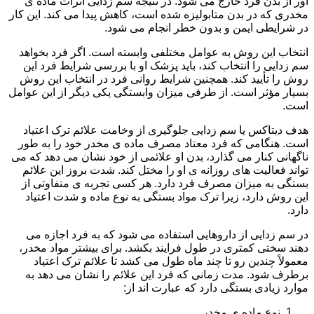
آور از بدن فرد خارج می شود. در نتیجه سم زدایی اثرات ماده ی
مخدری که در بدن متابولیزه شده است، کاهش پیدا می کند. این کار
در شرایطی ایمن و بدون خطر انجام می شود.
انتخاب این روش به عوامل مختلفی وابسته است. اگر فرد بخواهد
سم زدایی را انتخاب کند، باید پزشک او با بررسی شرایط فرد این
روش را تأیید کند. همچنین شرایط روانی فرد در انتخاب این روش
بسیار مؤثر است. از طرفی میزان وابستگی یکی دیگر از این عوامل
است.
هدف دیتاکس یا سم زدایی جلوگیری از وخامت علائم ترک اعتیاد
است. هنگامی که فرد معتاد مصرف ماده ی مخدر خود را به طور
ناگهانی کنار می گذارد، بدن او علائمی از خود نشان می دهد که می
تواند فعالیت های روزانه ی او را مختل کند. شدت بروز این علائم
بستگی به میزان مصرف فرد دارد. هر کسی تجربه ی متفاوتی از
این روش دارد، زیرا ترک مواد بستگی به نوع ماده و شدت اعتیاد
دارد.
در سم زدایی از داروهایی استفاده می شود که به فرد اجازه می
دهند سختی کمتری در طول فرایند بکشد. برای بیشتر مواد مخدر،
معمولاً چندین رو تا چند ماه طول می کشد تا علائم ترک اعتیاد
برطرف شود. مدت زمانی که فرد این علائم را نشان می دهد به
موارد زیادی بستگی دارد که عبارت اند از:
نوع ماده ی مخدر