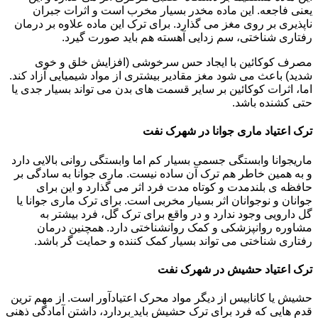
یعنی فاجعه. این ماده مخدر بسیار مخرب است و اثرات جبران
ناپذیری بر روی مغز می گذارد. برای ترک این ماده علاوه بر درمان
رفتاری شناختی، سم زدایی آهسته هم باید صورت گیرد.
مصرف کوکائین با ایجاد حس سرخوشی (افزایش خلق و خوی
شدید) باعث می شود مغز مقادیر بیشتری از مواد شیمیایی آزاد کند.
اما، اثرات کوکائین بر سایر قسمت های بدن می تواند بسیار جدی یا
حتی کشنده باشد.
ترک اعتیاد ماری جوانا در شهرک نفت
ماریجوانا وابستگی جسمی بسیار کم اما وابستگی روانی بالایی دارد
و به همین خاطر هم ترک آن ساده نیست. ماری جوانا به سادگی بر
حافظه ی بلندمدت و کوتاه مدت فرد اثر می گذارد و این برای
جوانان و نوجوانان اثر بسیار مخربی است. برای ترک ماری جوانا یا
گل دارویی وجود ندارد و در واقع برای ترک گل، فرد بیشتر به
مشاوره روانپزشکی و کمک روانشناختی دارد. همچنین درمان
رفتاری شناختی می تواند بسیار کمک کننده و حمایت گر باشد.
ترک اعتیاد حشیش در شهرک نفت
حشیش یا کانابیس از دیگر مواد محرک اعتیادآور است. از مهم ترین
قدم هایی که فرد برای ترک حشیش باید بردارد، داشتن آمادگی ذهنی