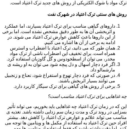
ترک مواد با شوک الکتریکی از روش های جدید ترک اعتیاد است.
روش های سنتی ترک اعتیاد در شهرک نفت
داروهای گیاهی مناسب برای ترک اعتیاد بسیارند، اما عملکرد
و اثربخشی آن ها به طور دقیق مشخص نشده است. اما برخی
از این داروها باعث کاهش عوارض ترک اعتیاد می شوند. در
ادامه به برخی از آن ها اشاره می کنیم.
همان طور که می دانید، ترک اعتیاد با اضطراب و استرس
همراه است. برای تخفیف این اضطراب ناشی از ترک مواد
مخدر، می توان از اسطخودوس و گل گاوزبان استفاده کرد.
اگر فرد دچار اسهال و دل پیچه شود می توان به او ریشه ی
مارشمالو داد.
در صورتی که فرد دچار تهوع و استفراغ شود، نعناع و زنجبیل
می توانند بسیار اثربخش باشند.
برخی از روش های گیاهی برای ترک سیگار کاربرد دارد.
چه غذاهایی برای ترک اعتیاد مناسب است؟
این که در زمان ترک اعتیاد چه غذاهایی باید بخوریم، می تواند تأثیر
بسزایی در روند ترک و مدت زمان سم زدایی داشته باشد. تغذیه ی
مناسب می تواند علائم و عوارض ترک اعتیاد را کاهش دهد. بیشتر
افراد حین ترک اعتیاد به استفاده از مکمل ها و ویتامین ها توجه می
کنند. اما دقت داشته باشید که فقط استفاده از ویتامین ها مهم