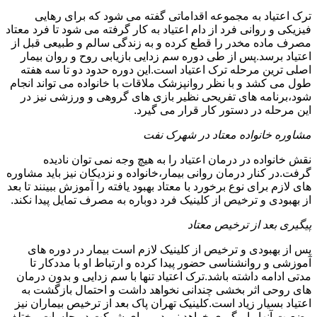
ترک اعتیاد به مجموعه اقداماتی گفته می شود که برای رهایی
فیزیکی و روانی فرد از دام اعتیاد به کار گرفته می شود تا فرد معتاد
مصرف ماده مخدر را قطع کرده و به زندگی سالم و طبیعی قبل از
اعتیاد برسد.پس از طی دوره سم زدایی بازیابی روح و روان بیمار
اصلی ترین مرحله ترک اعتیاد است.این دوره حدود دو تا سه هفته
طول می کشد و با نظر روانپزشک ملاقات با خانواده می تواند انجام
شود،برنامه های تفریحی نظیر بازی های گروهی و ورزشی نیز در
این مرحله در دستور کار قرار می گیرد.
مشاوره خانواده معتاد در شهرک نفت
نقش خانواده در درمان اعتیاد را به هیچ وجه نمی توان نادیده
گرفت.در کنار درمان روانی بیمار،خانواده و نزدیکان نیز باید مشاوره
های لازم برای نوع برخورد با معتاد بهبود یافته را آموزش ببینند تا بعد
از بهبودی و ترخیص از کلینیک فرد دوباره به مصرف تمایل پیدا نکند.
پیگیری بعد از ترخیص معتاد
پس از بهبودی و ترخیص از کلینیک لازم است بیمار در دوره های
آموزشی و روانشناسی حضور پیدا کرده و ارتباط او با مددکار تا
مدتی ادامه داشته باشد.ترک اعتیاد تنها با سم زدایی و بدون درمان
های روحی اثر بخشی چندانی نخواهد داشت و احتمال بازگشت به
اعتیاد بسیار زیاد است.کلینیک تهران پاک بعد از ترخیص بیماران نیز
وضعیت آنها را پیگیری خواهد نمود و برای شرکت در جلسات مختلف