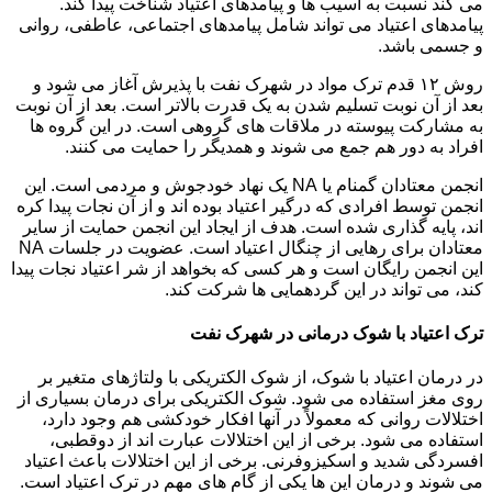
می کند نسبت به آسیب ها و پیامدهای اعتیاد شناخت پیدا کند.
پیامدهای اعتیاد می تواند شامل پیامدهای اجتماعی، عاطفی، روانی
و جسمی باشد.
روش ۱۲ قدم ترک مواد در شهرک نفت با پذیرش آغاز می شود و
بعد از آن نوبت تسلیم شدن به یک قدرت بالاتر است. بعد از آن نوبت
به مشارکت پیوسته در ملاقات های گروهی است. در این گروه ها
افراد به دور هم جمع می شوند و همدیگر را حمایت می کنند.
انجمن معتادان گمنام یا NA یک نهاد خودجوش و مردمی است. این
انجمن توسط افرادی که درگیر اعتیاد بوده اند و از آن نجات پیدا کره
اند، پایه گذاری شده است. هدف از ایجاد این انجمن حمایت از سایر
معتادان برای رهایی از چنگال اعتیاد است. عضویت در جلسات NA
این انجمن رایگان است و هر کسی که بخواهد از شر اعتیاد نجات پیدا
کند، می تواند در این گردهمایی ها شرکت کند.
ترک اعتیاد با شوک درمانی در شهرک نفت
در درمان اعتیاد با شوک، از شوک الکتریکی با ولتاژهای متغیر بر
روی مغز استفاده می شود. شوک الکتریکی برای درمان بسیاری از
اختلالات روانی که معمولاً در آنها افکار خودکشی هم وجود دارد،
استفاده می شود. برخی از این اختلالات عبارت اند از دوقطبی،
افسردگی شدید و اسکیزوفرنی. برخی از این اختلالات باعث اعتیاد
می شوند و درمان این ها یکی از گام های مهم در ترک اعتیاد است.