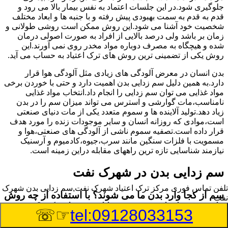
جلوگیری شود.در این جلسات اعتماد به نفس بیمار بالا می رود و
قدم به قدم به سمت بهبودی پیش رفته و با جنبه ها و ابعاد مختلف
شخصیت خود آشنا می شود.این روش ممکن است روشی طولانی و
زمان بر باشد ولی درصد بالایی از افراد به صورت اصولی درمان
شده و هیچگاه به مصرف دوباره مواد مخدر روی نمی آورند.این
روش یکی از تضمینی ترین روش های ترک اعتیاد به حساب می آید.
بدن انسان در معرض آلودگی های زیادی مثل آلودگی هوا قرار
دارد.به همین دلیل سم زدایی بدن اهمیت دارد و حتی با خوردن برخی
مواد غذایی می توان سم زدایی را انجام داد.انتخاب مواد غذایی
نامناسب،مات گوارشی و استرس می تواند میزان سم را در بدن
زیاد دهد.تولید آلاینده ها و سموم متعدد یکی از مات دنیای صنعتی
است،موادی که روزانه انسان و سایر موجودات زنده را مورد هدف
قرار داده است.تصفیه سموم ناشی از آلودگی های صنعتی،هوا و
مسمویت با فلزات سنگین مانند سرب،جیوه،کادمیوم و آرسنیک
نیازمند شناسایی تازه ترین راههای مقابله دراین زمینه است.
سم زدایی بدن در شهرک نفت
تلفن تماس فوری
مرکز ترک اعتیاد شهرک نفت,سم زدایی بدن شهرک
سم از کجا وارد بدن ما می شوند؟ با استفاده از چه روش
نفت
هایی می توان این سم مضر را از بدن خارج کرد؟
☞☏
tel:09128033153
بطور کلی سم موجود در بدن به دو گروه عمده تقسیم می