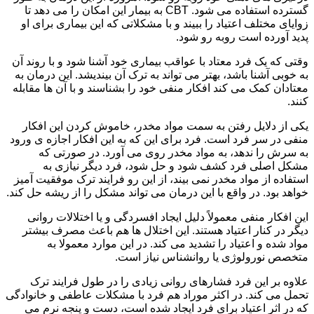
گسترده استفاده می شود. CBT به بیمار این امکان را می دهد تا
زوایای مختلف اعتیاد را ببیند و با مشکلاتی که این بیماری برای او
پدید آورده است روبه رو شود.
وقتی که یک فرد معتاد با عواقب بیماری خود آشنا شود و با روند آن
به خوبی آشنا باشد، بهتر می تواند به ترک آن بیندیشد. این درمان به
معتادان کمک می کند افکار منفی خود را بشناسند و با آن ها مقابله
کنند.
یکی از دلایل رفتن به سمت مواد مخدر، خاموش کردن این افکار
منفی در سر فرد است. فرد برای این که به این افکار اجازه ی ورود
به سرش را ندهد، به مواد مخدر روی می آورد. در صورتی که
مشکل اصلی فرد کشف شود و حل شود، فرد دیگر نیازی به
استفاده از مواد مخدر نمی بیند، از این رو فرایند ترک موفقیت آمیز
خواهد بود. در واقع با این درمان می تواند مشکل را از ریشه حل کند.
این افکار منفی معمولاً دلیل ایجاد افسردگی و یا اختلالات روانی
دیگر در کنار اعتیاد هستند. این اختلال ها هم باعث مصرف بیشتر
مواد شده و اعتیاد را تشدید می کند. در این موارد معمولا به
متخصص نورولوژی یا روانشناس نیاز است.
علاوه بر این فرد فشارهای روانی زیادی را در طول فرایند ترک
تحمل می کند. در اکثر موراد هم فرد با مشکلات عاطفی و خانوادگی
که در اثر اعتیاد برای فرد ایجاد شده است، دست و پنجه نرم می