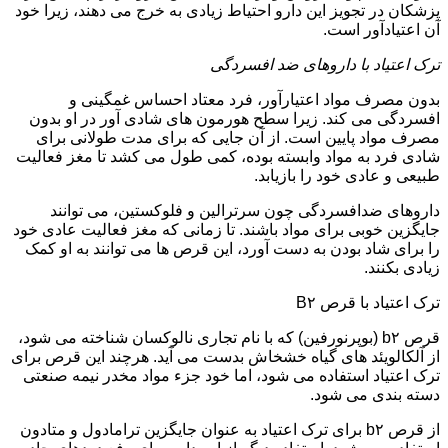
پزشکان در تجویز این دارو احتیاط زیادی به خرج می دهند، زیرا خود
آن اعتیادآور است.
ترک اعتیاد با داروهای ضد افسردگی
بدون مصرف مواد اعتیارآور، فرد معتاد احساس غمگینی و
افسردگی می کند. زیرا سطح هورمون های شادی آور در او بدون
مصرف مواد پایین است. از آن جایی که برای مدت طولانی برای
شادی فرد به مواد وابسته بوده، کمی طول می کشد تا مغز فعالیت
طبیعی و عادی خود را بازیابد.
داروهای ضدافسردگی چون سرترالین و فلوکستین، می توانند
جایگزین خوبی برای مواد باشند. تا زمانی که مغز فعالیت عادی خود
را برای شاد بودن به دست آورد، این قرص ها می توانند به او کمک
زیادی بکنند.
ترک اعتیاد با قرص B۲
قرص b۲ (بوپرنورفین) که با نام تجاری نالوکسان شناخته می شود،
از آلکالویئد های گیاه خشخاش بدست می آید. هرچند این قرص برای
ترک اعتیاد استفاده می شود، اما خود جزء مواد مخدر نیمه صنعتی
دسته بندی می شود.
از قرص b۲ برای ترک اعتیاد به عنوان جایگزین ترامادول و متادون