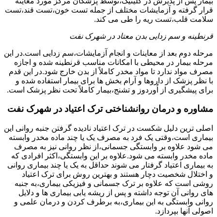
بیمار پس از پذیرش در کلینیک،توسط پزشکان مرکز مورد معاینه
قرار گرفته و آزمایشات مختلف از جمله تست خون،تست قند،تست
سلامت قلب،تست ریه را طی می کند.
قرنطینه و سم زدایی بدن معتاد در شهرک نفت
مرحله دوم بعد از معاینات و انجام آزمایشات،سم زدایی است.در این
مرحله بیمار در محیطی با امکانات مناسب قرنطینه شده و اجازه
مصرف مواد ندارد تا مواد مخدر کاملاً از بدن خارج شود.در این قدم
با نظر پزشک از داروها و آرام بخش ها برای بیمار استفاده شده و
برای پیشگیری از اُوردوز و تشنج،بیمار کاملاً تحت نظر پزشک است.
مشاوره و درمان روانشناختی ترک اعتیاد در شهرک نفت
اصلی ترین دلیل شکست در ترک اعتیاد نادیده گرفتن جنبه روانی این
بیماری است،وقتی یک فرد به مصرف یک یا چند ماده مخدر وابسته
می شود علاوه بر وابستگی جسمانی،از نظر روانی نیز به مصرف
ماده مخدر وابسته می شود.علاوه بر این وابستگی،اکثر افرادی که
به بیماری اعتیاد گرفتار می شوند حداقل به یک یا چند بیماری روانی
و اختلال شخصیت دچار هستند و بهترین روش برای ترک اعتیاد
روشی است که علاوه بر ترک جسمانی و فیزیکی بیماری،به جنبه
های روانی آن توجه داشته و پس از ریشه یابی بیماری ها و دلایل
روانی وابستگی به این بیماری،به برطرف کردن و درمان علمی و
اصولی آنها بپردازد.