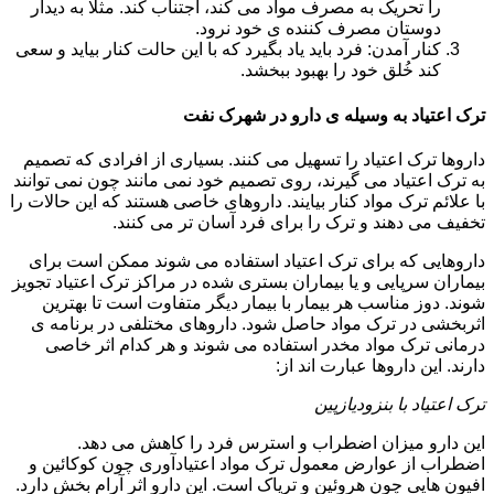
را تحریک به مصرف مواد می کند، اجتناب کند. مثلا به دیدار
دوستان مصرف کننده ی خود نرود.
کنار آمدن: فرد باید یاد بگیرد که با این حالت کنار بیاید و سعی
کند خُلق خود را بهبود ببخشد.
ترک اعتیاد به وسیله ی دارو در شهرک نفت
داروها ترک اعتیاد را تسهیل می کنند. بسیاری از افرادی که تصمیم
به ترک اعتیاد می گیرند، روی تصمیم خود نمی مانند چون نمی توانند
با علائم ترک مواد کنار بیایند. داروهای خاصی هستند که این حالات را
تخفیف می دهند و ترک را برای فرد آسان تر می کنند.
داروهایی که برای ترک اعتیاد استفاده می شوند ممکن است برای
بیماران سرپایی و یا بیماران بستری شده در مراکز ترک اعتیاد تجویز
شوند. دوز مناسب هر بیمار با بیمار دیگر متفاوت است تا بهترین
اثربخشی در ترک مواد حاصل شود. داروهای مختلفی در برنامه ی
درمانی ترک مواد مخدر استفاده می شوند و هر کدام اثر خاصی
دارند. این داروها عبارت اند از:
ترک اعتیاد با بنزودیازپین
این دارو میزان اضطراب و استرس فرد را کاهش می دهد.
اضطراب از عوارض معمول ترک مواد اعتیادآوری چون کوکائین و
افیون هایی چون هروئین و تریاک است. این دارو اثر آرام بخش دارد.