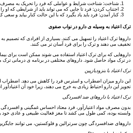
شناخت: شناخت شرایط و عواملی که فرد را تحریک به مصرف دوبار
اجتناب کردن: فرد تا جایی که می تواند باید از شرایطی که او ر
کنار آمدن: فرد باید یاد بگیرد که با این حالت کنار بیاید و سعی ک
ترک اعتیاد به وسیله ی دارو در نواب صفوی
داروها ترک اعتیاد را تسهیل می کنند. بسیاری از افرادی که تصمیم به ت
تخفیف می دهند و ترک را برای فرد آسان تر می کنند.
داروهایی که برای ترک اعتیاد استفاده می شوند ممکن است برای بیمارا
در ترک مواد حاصل شود. داروهای مختلفی در برنامه ی درمانی ترک مواد
ترک اعتیاد با بنزودیازپین
این دارو میزان اضطراب و استرس فرد را کاهش می دهد. اضطراب از ع
تجویز این دارو احتیاط زیادی به خرج می دهند، زیرا خود آن اعتیادآور 
ترک اعتیاد با داروهای ضد افسردگی
بدون مصرف مواد اعتیارآور، فرد معتاد احساس غمگینی و افسردگی م
وابسته بوده، کمی طول می کشد تا مغز فعالیت طبیعی و عادی خود را ب
داروهای ضدافسردگی چون سرترالین و فلوکستین، می توانند جایگزین خو