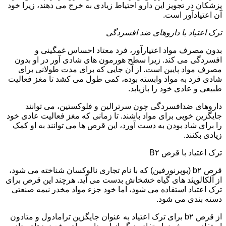
پزشکان در تجویز این دارو احتیاط زیادی به خرج می دهند، زیرا خود
آن اعتیادآور است.
ترک اعتیاد با داروهای ضد افسردگی
بدون مصرف مواد اعتیارآور، فرد معتاد احساس غمگینی و
افسردگی می کند. زیرا سطح هورمون های شادی آور در او بدون
مصرف مواد پایین است. از آن جایی که برای مدت طولانی برای
شادی فرد به مواد وابسته بوده، کمی طول می کشد تا مغز فعالیت
طبیعی و عادی خود را بازیابد.
داروهای ضدافسردگی چون سرترالین و فلوکستین، می توانند
جایگزین خوبی برای مواد باشند. تا زمانی که مغز فعالیت عادی خود
را برای شاد بودن به دست آورد، این قرص ها می توانند به او کمک
زیادی بکنند.
ترک اعتیاد با قرص B۲
قرص b۲ (بوپرنورفین) که با نام تجاری نالوکسان شناخته می شود،
از آلکالویئد های گیاه خشخاش بدست می آید. هرچند این قرص برای
ترک اعتیاد استفاده می شود، اما خود جزء مواد مخدر نیمه صنعتی
دسته بندی می شود.
از قرص b۲ برای ترک اعتیاد به عنوان جایگزین ترامادول و متادون