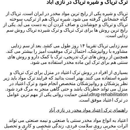
ترک تریاک و شیره تریاک در نازی آباد
تریاک و شیره یکی از رایج ترین مواد مخدر در ایران است. تریاک از
گیاه خشخاش گرفته می شود. شیره تریاک هم از ترکیب سوخته
تریاک و تریاک و جوشاندن و صاف کردن آن به دست می آید. یکی از
رایج ترین روش ها برای ترک تریاک و ترک شیرده تریاک روش سم
زدایی است.
سم زدایی تریاک تقریبا ۱۴ روز طول می کشد. بعد از سم زدایی
مشاوره با روانپزشک، احتمال ترک موفقیت آمیز را بیشتر می کند.
همچنین از روش های ترک تدریجی، ترک با کمک دارو و روش های
سنتی هم برای ترک این ماده مخدر استفاده می شود.
بسیاری از افراد در روش ترک اعتیاد در منزل برای ترک تریاک و
شیره استفاده می کنند. بهتر است بدانید که فرایند ترک مواد باید زیر
نظر پزشکان و روانپزشکان متخصص انجام شود و ترک اعتیاد در
منزل می تواند خطرناک باشد و حتی گاهی منجر به مرگ فرد شود.
drug-rehabilitationداشتن حمایت روانی یکی از مهم ترین عوامل
در ترک اعتیاد موفق است.
راهنمای ترک اعتیاد مواد مخدر در نازی آباد
اعتیاد به انواع مواد مخدر سنتی یا صنعتی و نیمه صنعتی می تواند
اثرات مخربی روی سلامت فردی، زندگی شخصی و کاری و تحصیل