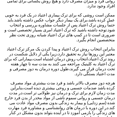
روانی فرد و میزان مصرف دارد و هیچ روش یکسانی برای تمامی
افراد وجود ندارد.
ممکن است روشی که برای ترک بیماری اعتیاد در یک فرد به خوبی
عمل کرده باشد،برای یک بیمار دیگر جواب عکس داشته باشد.باید
حتماً روش ترک اعتیاد پس از جلسات مشاوره بررسی و انتخاب
شود.توجه داشته باشید که ترک اعتیاد امری بسیار تخصصی است و
ضروری است تا در کمپ های ترک اعتیاد شبانه روزی تحت نظر
متخصصین انجام بگیرد.
بنابراین انتخاب روش ترک اعتیاد و پیدا کردن یک مرکز ترک اعتیاد
معتبر این روزها نیاز به تحقیق دارد،زیرا یکی از دلایل شکست در
روند ترک اعتیاد،انتخاب روش درمان اشتباه است،بیمارانی که برای
ترک اعتیاد به کلینیک مراجعه می کنند به مدت سه تا چهار هفته
تحت درمان قرار می گیرند،طول دوره درمان به دوز مصرفی و
مدت اعتیاد بستگی دارد.
هرچه دوز مصرف بالاتر باشد و فرد مدت بیشتری مواد مصرف
کرده باشد صدمات جسمی و روحی بیشتری دیده است،بنابراین
مدت زمان لازم برای ترک و درمان نیز طولانی تر است.در مدت
درمان جسمی و روانی سموم ناشی از مواد مخدر از بدن فرد خارج
شده (سم زدایی) و بیمار به زندگی بدون مصرف مواد عادت می
کند.در این دوره با درمان های روانشناسی و مشاوره فرد مهارت
های زندگی را بازمی آموزد تا در آینده بتواند بدون مشکل در کنار