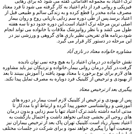
ترک اعتیاد به مجموعه اقداماتی گفته می شود که برای رهایی
فیزیکی و روانی فرد از دام اعتیاد به کار گرفته می شود تا فرد معتاد
مصرف ماده مخدر را قطع کرده و به زندگی سالم و طبیعی قبل از
اعتیاد برسد.پس از طی دوره سم زدایی بازیابی روح و روان بیمار
اصلی ترین مرحله ترک اعتیاد است.این دوره حدود دو تا سه هفته
طول می کشد و با نظر روانپزشک ملاقات با خانواده می تواند انجام
شود،برنامه های تفریحی نظیر بازی های گروهی و ورزشی نیز در
این مرحله در دستور کار قرار می گیرد.
مشاوره خانواده معتاد در نازی آباد
نقش خانواده در درمان اعتیاد را به هیچ وجه نمی توان نادیده
گرفت.در کنار درمان روانی بیمار،خانواده و نزدیکان نیز باید مشاوره
های لازم برای نوع برخورد با معتاد بهبود یافته را آموزش ببینند تا بعد
از بهبودی و ترخیص از کلینیک فرد دوباره به مصرف تمایل پیدا نکند.
پیگیری بعد از ترخیص معتاد
پس از بهبودی و ترخیص از کلینیک لازم است بیمار در دوره های
آموزشی و روانشناسی حضور پیدا کرده و ارتباط او با مددکار تا
مدتی ادامه داشته باشد.ترک اعتیاد تنها با سم زدایی و بدون درمان
های روحی اثر بخشی چندانی نخواهد داشت و احتمال بازگشت به
اعتیاد بسیار زیاد است.کلینیک تهران پاک بعد از ترخیص بیماران نیز
وضعیت آنها را پیگیری خواهد نمود و برای شرکت در جلسات مختلف
از ایشان دعوت می شود.