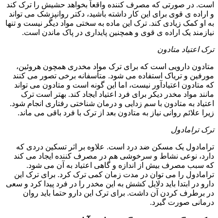
است. در صورتی که مصرف کننده واقعاً بخواهد حشیش را ترک کند
و اراده ی قوی برای این کار داشته باشید، دکتر روانپزشک می تواند
به او کمک زیادی کند. ترک این ماده به سختی مواد دیگر نیست و تنها
نیازمند یک اراده ی قوی و همچنین پایداری در پاک ماندن است.
ترک اعتیاد متادون
متادون دارویی است که برای ترک مواد مخدری همچون هروئین،
مورفین و تریاک استفاده می شود. متأسفانه برخی تصور می کنند
که متادون اعتیادآور نیست، اما این گونه است و متادون می تواند
مانند مواد مخدر دیکر برای فرد اعتیاد ایجاد کند. بهتر است ترک
اعتیاد به متادون با سم زدایی و درمان شناختی رفتاری انجام شود.
زیرا علائم روانی نیاز به متادون بعد از ترک با فرد باقی می ماند.
ترک ترامادول
ترامادول یک مسکن ضد درد است. علاوه بر اثر تسکین دردی که
دارد، نوعی نشاط و سرخوشی هم در مصرف کننده ایجاد می کند
که سبب مصرف بیش از اندازه و گاهی اعتیاد به آن می شود.
ترامادول را می توان در مدت زمان کمی ترک کرد. برای ترک این
دارو در ابتدا باید دلایل کشش به این مخدر را در فرد پیدا کرد و سعی
در برطرف کردن آن داشت. برای ترک این دارو حتما باید روان
درمانی صورت گیرد.