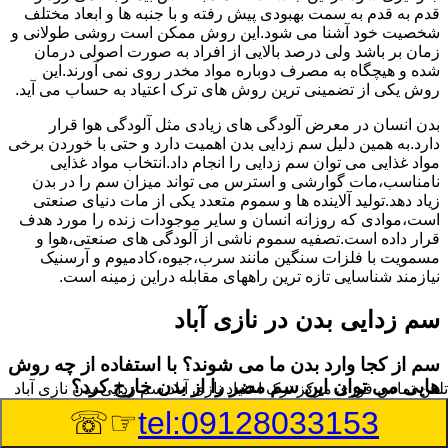
قدم به قدم به سمت بهبودی پیش رفته و با جنبه ها و ابعاد مختلف
شخصیت خود آشنا می شود.این روش ممکن است روشی طولانی و
زمان بر باشد ولی درصد بالایی از افراد به صورت اصولی درمان
شده و هیچگاه به مصرف دوباره مواد مخدر روی نمی آورند.این
روش یکی از تضمینی ترین روش های ترک اعتیاد به حساب می آید.
بدن انسان در معرض آلودگی های زیادی مثل آلودگی هوا قرار
دارد.به همین دلیل سم زدایی بدن اهمیت دارد و حتی با خوردن برخی
مواد غذایی می توان سم زدایی را انجام داد.انتخاب مواد غذایی
نامناسب،مات گوارشی و استرس می تواند میزان سم را در بدن
زیاد دهد.تولید آلاینده ها و سموم متعدد یکی از مات دنیای صنعتی
است،موادی که روزانه انسان و سایر موجودات زنده را مورد هدف
قرار داده است.تصفیه سموم ناشی از آلودگی های صنعتی،هوا و
مسمویت با فلزات سنگین مانند سرب،جیوه،کادمیوم و آرسنیک
نیازمند شناسایی تازه ترین راههای مقابله دراین زمینه است.
سم زدایی بدن در نازی آباد
سم از کجا وارد بدن ما می شوند؟ با استفاده از چه روش
هایی می توان این سم مضر را از بدن خارج کرد؟
تلفن تماس فوری
مرکز ترک اعتیاد نازی آباد,سم زدایی بدن نازی آباد
☞☏
tel:09128033153
بطور کلی سم موجود در بدن به دو گروه عمده تقسیم می
شوند.بخش بزرگی از این سموم مثل مواد به جا مانده از سموم