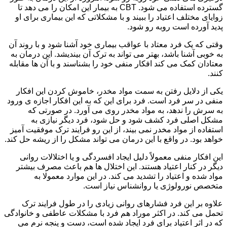
گسترده استفاده می شود. CBT به بیمار این امکان را می دهد تا
زوایای مختلف اعتیاد را ببیند و با مشکلاتی که این بیماری برای او
پدید آورده است روبه رو شود.
وقتی که یک فرد معتاد با عواقب بیماری خود آشنا شود و با روند آن
به خوبی آشنا باشد، بهتر می تواند به ترک آن بیندیشد. این درمان به
معتادان کمک می کند افکار منفی خود را بشناسند و با آن ها مقابله
کنند.
یکی از دلایل رفتن به سمت مواد مخدر، خاموش کردن این افکار
منفی در سر فرد است. فرد برای این که به این افکار اجازه ی ورود
به سرش را ندهد، به مواد مخدر روی می آورد. در صورتی که
مشکل اصلی فرد کشف شود و حل شود، فرد دیگر نیازی به
استفاده از مواد مخدر نمی بیند، از این رو فرایند ترک موفقیت آمیز
خواهد بود. در واقع با این درمان می تواند مشکل را از ریشه حل کند.
این افکار منفی معمولاً دلیل ایجاد افسردگی و یا اختلالات روانی
دیگر در کنار اعتیاد هستند. این اختلال ها هم باعث مصرف بیشتر
مواد شده و اعتیاد را تشدید می کند. در این موارد معمولا به
متخصص نورولوژی یا روانشناس نیاز است.
علاوه بر این فرد فشارهای روانی زیادی را در طول فرایند ترک
تحمل می کند. در اکثر موراد هم فرد با مشکلات عاطفی و خانوادگی
که در اثر اعتیاد برای فرد ایجاد شده است، دست و پنجه نرم می