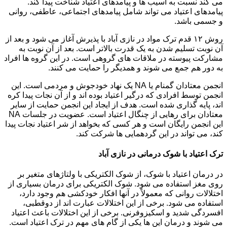
می کند نسبت به آسیب ها و پیامدهای اعتیاد شناخت پیدا کند.
پیامدهای اعتیاد می تواند شامل پیامدهای اجتماعی، عاطفی، روانی
و جسمی باشد.
روش ۱۲ قدم ترک مواد در نازی آباد با پذیرش آغاز می شود و بعد از
آن نوبت تسلیم شدن به یک قدرت بالاتر است. بعد از آن نوبت به
مشارکت پیوسته در ملاقات های گروهی است. در این گروه ها افراد
به دور هم جمع می شوند و همدیگر را حمایت می کنند.
انجمن معتادان گمنام یا NA یک نهاد خودجوش و مردمی است. این
انجمن توسط افرادی که درگیر اعتیاد بوده اند و از آن نجات پیدا کره
اند، پایه گذاری شده است. هدف از ایجاد این انجمن حمایت از سایر
معتادان برای رهایی از چنگال اعتیاد است. عضویت در جلسات NA
این انجمن رایگان است و هر کسی که بخواهد از شر اعتیاد نجات پیدا
کند، می تواند در این گردهمایی ها شرکت کند.
ترک اعتیاد با شوک درمانی در نازی آباد
در درمان اعتیاد با شوک، از شوک الکتریکی با ولتاژهای متغیر بر
روی مغز استفاده می شود. شوک الکتریکی برای درمان بسیاری از
اختلالات روانی که معمولاً در آنها افکار خودکشی هم وجود دارد،
استفاده می شود. برخی از این اختلالات عبارت اند از دوقطبی،
افسردگی شدید و اسکیزوفرنی. برخی از این اختلالات باعث اعتیاد
می شوند و درمان این ها یکی از گام های مهم در ترک اعتیاد است.