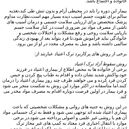
خانواده و اجتماع باشد.
بیمار این دوره را باید در محیطی آرام و بدون تنش طی کند،تغذیه
سالم برای تقویت جسم آسیب دیده بسیار مهم است،نظارت مداوم
پزشک متخصص برای ارزیابی سلامت جسمی و درمان آسیب های
ناشی از مصرف مواد نیز ضروری است.در کنار سلامت جسم
بازیابی سلامت روحی و رفع مشکلات و اختلالات شخصی و
خانوادگی نباید فراموش شود،تا فرد بتواند بعد از بهبودی زندگی
سالمی داشته باشد و میل به مصرف مجدد در او از بین برود.
برخی از روش های پرکاربرد ترک اعتیاد عبارتند از:
روش سقوط آزاد ترک اعتیاد
برخی از خانواده ها به محض اطلاع از بیماری اعتیاد در فرزند
خود،واکنش شدید نشان داده و اقدام به طناب پیچ کردن و حبس
کردن فرد کرده و می خواهند ظرف چند روز بیماری اعتیاد را درمان
کنند.اما متأسفانه در اکثر موارد این روش به شکست منجر می شود
و فرد بیمار در اولین فرصت دوباره اقدام به مصرف مواد مخدر می
کند.
در این روش به جنبه های روانی و مشکلات شخصیتی که باعث
بیماری اعتیاد شده اند توجهی نمی شود و فقط به ترک جسمانی مواد
آن هم با روشی غیر علمی و اصولی پرداخته می شود.در برخی
موارد با انتقال اجباری فرد معتاد به کمپ های غیر مجاز ترک
اعتیاد،نه تنها اعتیاد فرد درمان نمی شود،بلکه اوضاع بدتر شده و