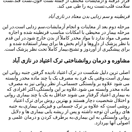
قرار گرفته و آزمایشات مختلف از جمله تست خون،تست قند،تست
سلامت قلب،تست ریه را طی می کند.
قرنطینه و سم زدایی بدن معتاد در نازی آباد
مرحله دوم بعد از معاینات و انجام آزمایشات،سم زدایی است.در این
مرحله بیمار در محیطی با امکانات مناسب قرنطینه شده و اجازه
مصرف مواد ندارد تا مواد مخدر کاملاً از بدن خارج شود.در این قدم
با نظر پزشک از داروها و آرام بخش ها برای بیمار استفاده شده و
برای پیشگیری از اُوردوز و تشنج،بیمار کاملاً تحت نظر پزشک است.
مشاوره و درمان روانشناختی ترک اعتیاد در نازی آباد
اصلی ترین دلیل شکست در ترک اعتیاد نادیده گرفتن جنبه روانی این
بیماری است،وقتی یک فرد به مصرف یک یا چند ماده مخدر وابسته
می شود علاوه بر وابستگی جسمانی،از نظر روانی نیز به مصرف
ماده مخدر وابسته می شود.علاوه بر این وابستگی،اکثر افرادی که
به بیماری اعتیاد گرفتار می شوند حداقل به یک یا چند بیماری روانی
و اختلال شخصیت دچار هستند و بهترین روش برای ترک اعتیاد
روشی است که علاوه بر ترک جسمانی و فیزیکی بیماری،به جنبه
های روانی آن توجه داشته و پس از ریشه یابی بیماری ها و دلایل
روانی وابستگی به این بیماری،به برطرف کردن و درمان علمی و
اصولی آنها بپردازد.