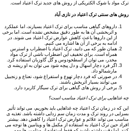
ترک مواد با شوک الکتریکی از روش های جدید ترک اعتیاد است.
روش های سنتی ترک اعتیاد در نازی آباد
داروهای گیاهی مناسب برای ترک اعتیاد بسیارند، اما عملکرد
و اثربخشی آن ها به طور دقیق مشخص نشده است. اما برخی
از این داروها باعث کاهش عوارض ترک اعتیاد می شوند. در
ادامه به برخی از آن ها اشاره می کنیم.
همان طور که می دانید، ترک اعتیاد با اضطراب و استرس
همراه است. برای تخفیف این اضطراب ناشی از ترک مواد
مخدر، می توان از اسطخودوس و گل گاوزبان استفاده کرد.
اگر فرد دچار اسهال و دل پیچه شود می توان به او ریشه ی
مارشمالو داد.
در صورتی که فرد دچار تهوع و استفراغ شود، نعناع و زنجبیل
می توانند بسیار اثربخش باشند.
برخی از روش های گیاهی برای ترک سیگار کاربرد دارد.
چه غذاهایی برای ترک اعتیاد مناسب است؟
این که در زمان ترک اعتیاد چه غذاهایی باید بخوریم، می تواند تأثیر
بسزایی در روند ترک و مدت زمان سم زدایی داشته باشد. تغذیه ی
مناسب می تواند علائم و عوارض ترک اعتیاد را کاهش دهد. بیشتر
افراد حین ترک اعتیاد به استفاده از مکمل ها و ویتامین ها توجه می
کنند. اما دقت داشته باشید که فقط استفاده از ویتامین ها مهم