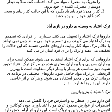
را تحریک به مصرف مواد می کند، اجتناب کند. مثلا به دیدار
دوستان مصرف کننده ی خود نرود.
کنار آمدن: فرد باید یاد بگیرد که با این حالت کنار بیاید و سعی
کند خُلق خود را بهبود ببخشد.
ترک اعتیاد به وسیله ی دارو در نازی آباد
داروها ترک اعتیاد را تسهیل می کنند. بسیاری از افرادی که تصمیم
به ترک اعتیاد می گیرند، روی تصمیم خود نمی مانند چون نمی توانند
با علائم ترک مواد کنار بیایند. داروهای خاصی هستند که این حالات را
تخفیف می دهند و ترک را برای فرد آسان تر می کنند.
داروهایی که برای ترک اعتیاد استفاده می شوند ممکن است برای
بیماران سرپایی و یا بیماران بستری شده در مراکز ترک اعتیاد تجویز
شوند. دوز مناسب هر بیمار با بیمار دیگر متفاوت است تا بهترین
اثربخشی در ترک مواد حاصل شود. داروهای مختلفی در برنامه ی
درمانی ترک مواد مخدر استفاده می شوند و هر کدام اثر خاصی
دارند. این داروها عبارت اند از:
ترک اعتیاد با بنزودیازپین
این دارو میزان اضطراب و استرس فرد را کاهش می دهد.
اضطراب از عوارض معمول ترک مواد اعتیادآوری چون کوکائین و
افیون هایی چون هروئین و تریاک است. این دارو اثر آرام بخش دارد.