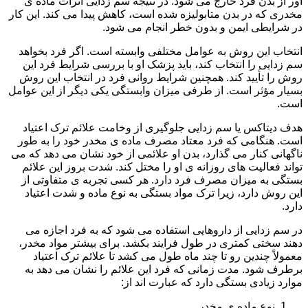
آور از بدن فرد خارج می شود. در نتیجه سم زدایی اثرات ماده ی
مخدری که در بدن متابولیزه شده است، کاهش پیدا می کند. این کار
در شرایطی ایمن و بدون خطر انجام می شود.
انتخاب این روش به عوامل مختلفی وابسته است. اگر فرد بخواهد
سم زدایی را انتخاب کند، باید پزشک او با بررسی شرایط فرد این
روش را تأیید کند. همچنین شرایط روانی فرد در انتخاب این روش
بسیار مؤثر است. از طرفی میزان وابستگی یکی دیگر از این عوامل
است.
هدف دیتاکس یا سم زدایی جلوگیری از وخامت علائم ترک اعتیاد
است. هنگامی که فرد معتاد مصرف ماده ی مخدر خود را به طور
ناگهانی کنار می گذارد، بدن او علائمی از خود نشان می دهد که می
تواند فعالیت های روزانه ی او را مختل کند. شدت بروز این علائم
بستگی به میزان مصرف فرد دارد. هر کسی تجربه ی متفاوتی از
این روش دارد، زیرا ترک مواد بستگی به نوع ماده و شدت اعتیاد
دارد.
در سم زدایی از داروهایی استفاده می شود که به فرد اجازه می
دهند سختی کمتری در طول فرایند بکشد. برای بیشتر مواد مخدر،
معمولاً چندین رو تا چند ماه طول می کشد تا علائم ترک اعتیاد
برطرف شود. مدت زمانی که فرد این علائم را نشان می دهد به
موارد زیادی بستگی دارد که عبارت اند از:
نوع ماده ی مخدر