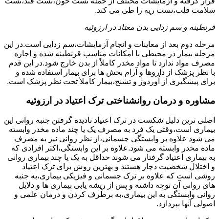
قرار گرفته و آزمایشات مختلف از جمله تست خون،تست قند،تست
سلامت قلب،تست ریه را طی می کند.
قرنطینه و سم زدایی بدن معتاد در ارزوئیه
مرحله دوم بعد از معاینات و انجام آزمایشات،سم زدایی است.در این
مرحله بیمار در محیطی با امکانات مناسب قرنطینه شده و اجازه
مصرف مواد ندارد تا مواد مخدر کاملاً از بدن خارج شود.در این قدم
با نظر پزشک از داروها و آرام بخش ها برای بیمار استفاده شده و
برای پیشگیری از اُوردوز و تشنج،بیمار کاملاً تحت نظر پزشک است.
مشاوره و درمان روانشناختی ترک اعتیاد در ارزوئیه
اصلی ترین دلیل شکست در ترک اعتیاد نادیده گرفتن جنبه روانی این
بیماری است،وقتی یک فرد به مصرف یک یا چند ماده مخدر وابسته
می شود علاوه بر وابستگی جسمانی،از نظر روانی نیز به مصرف
ماده مخدر وابسته می شود.علاوه بر این وابستگی،اکثر افرادی که
به بیماری اعتیاد گرفتار می شوند حداقل به یک یا چند بیماری روانی
و اختلال شخصیت دچار هستند و بهترین روش برای ترک اعتیاد
روشی است که علاوه بر ترک جسمانی و فیزیکی بیماری،به جنبه
های روانی آن توجه داشته و پس از ریشه یابی بیماری ها و دلایل
روانی وابستگی به این بیماری،به برطرف کردن و درمان علمی و
اصولی آنها بپردازد.