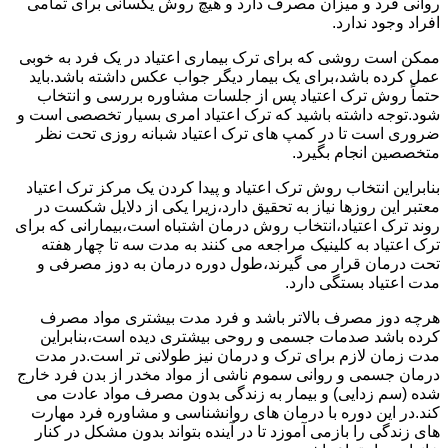
روانی فرد و میزان مصرف دارد و هیچ روش یکسانی برای تمامی
افراد وجود ندارد.
ممکن است روشی که برای ترک بیماری اعتیاد در یک فرد به خوبی
عمل کرده باشد،برای یک بیمار دیگر جواب عکس داشته باشد.باید
حتماً روش ترک اعتیاد پس از جلسات مشاوره بررسی و انتخاب
شود.توجه داشته باشید که ترک اعتیاد امری بسیار تخصصی است و
ضروری است تا در کمپ های ترک اعتیاد شبانه روزی تحت نظر
متخصصین انجام بگیرد.
بنابراین انتخاب روش ترک اعتیاد و پیدا کردن یک مرکز ترک اعتیاد
معتبر این روزها نیاز به تحقیق دارد،زیرا یکی از دلایل شکست در
روند ترک اعتیاد،انتخاب روش درمان اشتباه است،بیمارانی که برای
ترک اعتیاد به کلینیک مراجعه می کنند به مدت سه تا چهار هفته
تحت درمان قرار می گیرند،طول دوره درمان به دوز مصرفی و
مدت اعتیاد بستگی دارد.
هرچه دوز مصرف بالاتر باشد و فرد مدت بیشتری مواد مصرف
کرده باشد صدمات جسمی و روحی بیشتری دیده است،بنابراین
مدت زمان لازم برای ترک و درمان نیز طولانی تر است.در مدت
درمان جسمی و روانی سموم ناشی از مواد مخدر از بدن فرد خارج
شده (سم زدایی) و بیمار به زندگی بدون مصرف مواد عادت می
کند.در این دوره با درمان های روانشناسی و مشاوره فرد مهارت
های زندگی را بازمی آموزد تا در آینده بتواند بدون مشکل در کنار