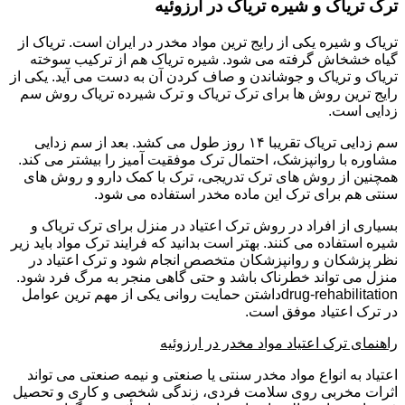
ترک تریاک و شیره تریاک در ارزوئیه
تریاک و شیره یکی از رایج ترین مواد مخدر در ایران است. تریاک از
گیاه خشخاش گرفته می شود. شیره تریاک هم از ترکیب سوخته
تریاک و تریاک و جوشاندن و صاف کردن آن به دست می آید. یکی از
رایج ترین روش ها برای ترک تریاک و ترک شیرده تریاک روش سم
زدایی است.
سم زدایی تریاک تقریبا ۱۴ روز طول می کشد. بعد از سم زدایی
مشاوره با روانپزشک، احتمال ترک موفقیت آمیز را بیشتر می کند.
همچنین از روش های ترک تدریجی، ترک با کمک دارو و روش های
سنتی هم برای ترک این ماده مخدر استفاده می شود.
بسیاری از افراد در روش ترک اعتیاد در منزل برای ترک تریاک و
شیره استفاده می کنند. بهتر است بدانید که فرایند ترک مواد باید زیر
نظر پزشکان و روانپزشکان متخصص انجام شود و ترک اعتیاد در
منزل می تواند خطرناک باشد و حتی گاهی منجر به مرگ فرد شود.
drug-rehabilitationداشتن حمایت روانی یکی از مهم ترین عوامل
در ترک اعتیاد موفق است.
راهنمای ترک اعتیاد مواد مخدر در ارزوئیه
اعتیاد به انواع مواد مخدر سنتی یا صنعتی و نیمه صنعتی می تواند
اثرات مخربی روی سلامت فردی، زندگی شخصی و کاری و تحصیل