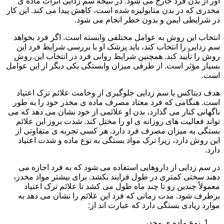
آور از بدن فرد خارج می شود. در نتیجه سم زدایی اثرات ماده ی
مخدری که در بدن متابولیزه شده است، کاهش پیدا می کند. این کار
در شرایطی ایمن و بدون خطر انجام می شود.
انتخاب این روش به عوامل مختلفی وابسته است. اگر فرد بخواهد
سم زدایی را انتخاب کند، باید پزشک او با بررسی شرایط فرد این
روش را تأیید کند. همچنین شرایط روانی فرد در انتخاب این روش
بسیار مؤثر است. از طرفی میزان وابستگی یکی دیگر از این عوامل
است.
هدف دیتاکس یا سم زدایی جلوگیری از وخامت علائم ترک اعتیاد
است. هنگامی که فرد معتاد مصرف ماده ی مخدر خود را به طور
ناگهانی کنار می گذارد، بدن او علائمی از خود نشان می دهد که می
تواند فعالیت های روزانه ی او را مختل کند. شدت بروز این علائم
بستگی به میزان مصرف فرد دارد. هر کسی تجربه ی متفاوتی از
این روش دارد، زیرا ترک مواد بستگی به نوع ماده و شدت اعتیاد
دارد.
در سم زدایی از داروهایی استفاده می شود که به فرد اجازه می
دهند سختی کمتری در طول فرایند بکشد. برای بیشتر مواد مخدر،
معمولاً چندین رو تا چند ماه طول می کشد تا علائم ترک اعتیاد
برطرف شود. مدت زمانی که فرد این علائم را نشان می دهد به
موارد زیادی بستگی دارد که عبارت اند از:
نوع ماده ی مخدر