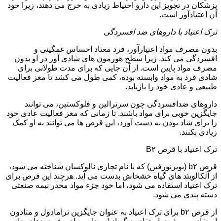
پزشکان در تجویز این دارو احتیاط زیادی به خرج می دهند، زیرا خود
آن اعتیادآور است.
ترک اعتیاد با داروهای ضد افسردگی
بدون مصرف مواد اعتیارآور، فرد معتاد احساس غمگینی و
افسردگی می کند. زیرا سطح هورمون های شادی آور در او بدون
مصرف مواد پایین است. از آن جایی که برای مدت طولانی برای
شادی فرد به مواد وابسته بوده، کمی طول می کشد تا مغز فعالیت
طبیعی و عادی خود را بازیابد.
داروهای ضدافسردگی چون سرترالین و فلوکستین، می توانند
جایگزین خوبی برای مواد باشند. تا زمانی که مغز فعالیت عادی خود
را برای شاد بودن به دست آورد، این قرص ها می توانند به او کمک
زیادی بکنند.
ترک اعتیاد با قرص B۲
قرص b۲ (بوپرنورفین) که با نام تجاری نالوکسان شناخته می شود،
از آلکالویئد های گیاه خشخاش بدست می آید. هرچند این قرص برای
ترک اعتیاد استفاده می شود، اما خود جزء مواد مخدر نیمه صنعتی
دسته بندی می شود.
از قرص b۲ برای ترک اعتیاد به عنوان جایگزین ترامادول و متادون