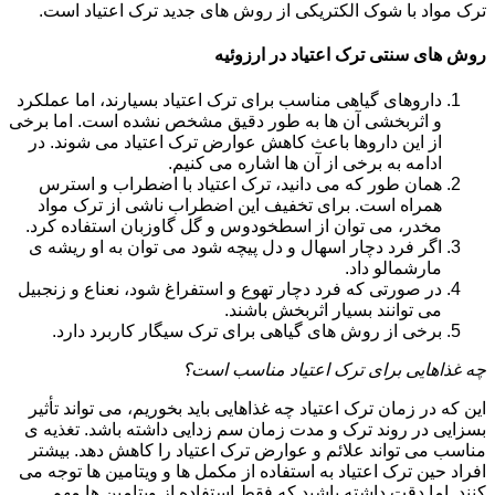
ترک مواد با شوک الکتریکی از روش های جدید ترک اعتیاد است.
روش های سنتی ترک اعتیاد در ارزوئیه
داروهای گیاهی مناسب برای ترک اعتیاد بسیارند، اما عملکرد
و اثربخشی آن ها به طور دقیق مشخص نشده است. اما برخی
از این داروها باعث کاهش عوارض ترک اعتیاد می شوند. در
ادامه به برخی از آن ها اشاره می کنیم.
همان طور که می دانید، ترک اعتیاد با اضطراب و استرس
همراه است. برای تخفیف این اضطراب ناشی از ترک مواد
مخدر، می توان از اسطخودوس و گل گاوزبان استفاده کرد.
اگر فرد دچار اسهال و دل پیچه شود می توان به او ریشه ی
مارشمالو داد.
در صورتی که فرد دچار تهوع و استفراغ شود، نعناع و زنجبیل
می توانند بسیار اثربخش باشند.
برخی از روش های گیاهی برای ترک سیگار کاربرد دارد.
چه غذاهایی برای ترک اعتیاد مناسب است؟
این که در زمان ترک اعتیاد چه غذاهایی باید بخوریم، می تواند تأثیر
بسزایی در روند ترک و مدت زمان سم زدایی داشته باشد. تغذیه ی
مناسب می تواند علائم و عوارض ترک اعتیاد را کاهش دهد. بیشتر
افراد حین ترک اعتیاد به استفاده از مکمل ها و ویتامین ها توجه می
کنند. اما دقت داشته باشید که فقط استفاده از ویتامین ها مهم