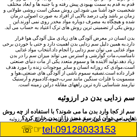
قدم به قدم به سمت بهبودی پیش رفته و با جنبه ها و ابعاد مختلف
شخصیت خود آشنا می شود.این روش ممکن است روشی طولانی و
زمان بر باشد ولی درصد بالایی از افراد به صورت اصولی درمان
شده و هیچگاه به مصرف دوباره مواد مخدر روی نمی آورند.این
روش یکی از تضمینی ترین روش های ترک اعتیاد به حساب می آید.
بدن انسان در معرض آلودگی های زیادی مثل آلودگی هوا قرار
دارد.به همین دلیل سم زدایی بدن اهمیت دارد و حتی با خوردن برخی
مواد غذایی می توان سم زدایی را انجام داد.انتخاب مواد غذایی
نامناسب،مات گوارشی و استرس می تواند میزان سم را در بدن
زیاد دهد.تولید آلاینده ها و سموم متعدد یکی از مات دنیای صنعتی
است،موادی که روزانه انسان و سایر موجودات زنده را مورد هدف
قرار داده است.تصفیه سموم ناشی از آلودگی های صنعتی،هوا و
مسمویت با فلزات سنگین مانند سرب،جیوه،کادمیوم و آرسنیک
نیازمند شناسایی تازه ترین راههای مقابله دراین زمینه است.
سم زدایی بدن در ارزوئیه
سم از کجا وارد بدن ما می شوند؟ با استفاده از چه روش
هایی می توان این سم مضر را از بدن خارج کرد؟
تلفن تماس فوری
مرکز ترک اعتیاد ارزوئیه,سم زدایی بدن ارزوئیه
☞☏
tel:09128033153
بطور کلی سم موجود در بدن به دو گروه عمده تقسیم می
شوند.بخش بزرگی از این سموم مثل مواد به جا مانده از سموم