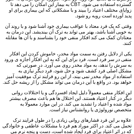
گسترده استفاده می شود. CBT به بیمار این امکان را می دهد تا
زوایای مختلف اعتیاد را ببیند و با مشکلاتی که این بیماری برای او
پدید آورده است روبه رو شود.
وقتی که یک فرد معتاد با عواقب بیماری خود آشنا شود و با روند آن
به خوبی آشنا باشد، بهتر می تواند به ترک آن بیندیشد. این درمان به
معتادان کمک می کند افکار منفی خود را بشناسند و با آن ها مقابله
کنند.
یکی از دلایل رفتن به سمت مواد مخدر، خاموش کردن این افکار
منفی در سر فرد است. فرد برای این که به این افکار اجازه ی ورود
به سرش را ندهد، به مواد مخدر روی می آورد. در صورتی که
مشکل اصلی فرد کشف شود و حل شود، فرد دیگر نیازی به
استفاده از مواد مخدر نمی بیند، از این رو فرایند ترک موفقیت آمیز
خواهد بود. در واقع با این درمان می تواند مشکل را از ریشه حل کند.
این افکار منفی معمولاً دلیل ایجاد افسردگی و یا اختلالات روانی
دیگر در کنار اعتیاد هستند. این اختلال ها هم باعث مصرف بیشتر
مواد شده و اعتیاد را تشدید می کند. در این موارد معمولا به
متخصص نورولوژی یا روانشناس نیاز است.
علاوه بر این فرد فشارهای روانی زیادی را در طول فرایند ترک
تحمل می کند. در اکثر موراد هم فرد با مشکلات عاطفی و خانوادگی
که در اثر اعتیاد برای فرد ایجاد شده است، دست و پنجه نرم می