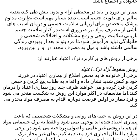
خانواده و اجتماع باشد.
بیمار این دوره را باید در محیطی آرام و بدون تنش طی کند،تغذیه
سالم برای تقویت جسم آسیب دیده بسیار مهم است،نظارت مداوم
پزشک متخصص برای ارزیابی سلامت جسمی و درمان آسیب های
ناشی از مصرف مواد نیز ضروری است.در کنار سلامت جسم
بازیابی سلامت روحی و رفع مشکلات و اختلالات شخصی و
خانوادگی نباید فراموش شود،تا فرد بتواند بعد از بهبودی زندگی
سالمی داشته باشد و میل به مصرف مجدد در او از بین برود.
برخی از روش های پرکاربرد ترک اعتیاد عبارتند از:
روش سقوط آزاد ترک اعتیاد
برخی از خانواده ها به محض اطلاع از بیماری اعتیاد در فرزند
خود،واکنش شدید نشان داده و اقدام به طناب پیچ کردن و حبس
کردن فرد کرده و می خواهند ظرف چند روز بیماری اعتیاد را درمان
کنند.اما متأسفانه در اکثر موارد این روش به شکست منجر می شود
و فرد بیمار در اولین فرصت دوباره اقدام به مصرف مواد مخدر می
کند.
در این روش به جنبه های روانی و مشکلات شخصیتی که باعث
بیماری اعتیاد شده اند توجهی نمی شود و فقط به ترک جسمانی مواد
آن هم با روشی غیر علمی و اصولی پرداخته می شود.در برخی
موارد با انتقال اجباری فرد معتاد به کمپ های غیر مجاز ترک
اعتیاد،نه تنها اعتیاد فرد درمان نمی شود،بلکه اوضاع بدتر شده و