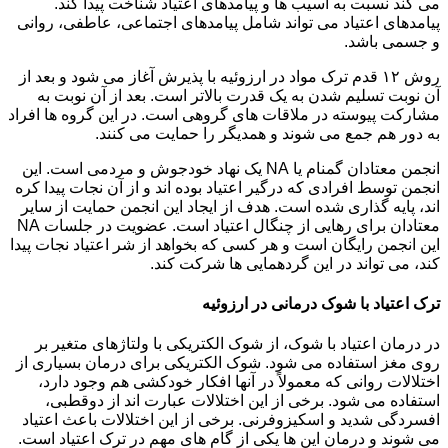
می کند نسبت به آسیب ها و پیامدهای اعتیاد شناخت پیدا کند.
پیامدهای اعتیاد می تواند شامل پیامدهای اجتماعی، عاطفی، روانی
و جسمی باشد.
روش ۱۲ قدم ترک مواد در ارزوئیه با پذیرش آغاز می شود و بعد از
آن نوبت تسلیم شدن به یک قدرت بالاتر است. بعد از آن نوبت به
مشارکت پیوسته در ملاقات های گروهی است. در این گروه ها افراد
به دور هم جمع می شوند و همدیگر را حمایت می کنند.
انجمن معتادان گمنام یا NA یک نهاد خودجوش و مردمی است. این
انجمن توسط افرادی که درگیر اعتیاد بوده اند و از آن نجات پیدا کره
اند، پایه گذاری شده است. هدف از ایجاد این انجمن حمایت از سایر
معتادان برای رهایی از چنگال اعتیاد است. عضویت در جلسات NA
این انجمن رایگان است و هر کسی که بخواهد از شر اعتیاد نجات پیدا
کند، می تواند در این گردهمایی ها شرکت کند.
ترک اعتیاد با شوک درمانی در ارزوئیه
در درمان اعتیاد با شوک، از شوک الکتریکی با ولتاژهای متغیر بر
روی مغز استفاده می شود. شوک الکتریکی برای درمان بسیاری از
اختلالات روانی که معمولاً در آنها افکار خودکشی هم وجود دارد،
استفاده می شود. برخی از این اختلالات عبارت اند از دوقطبی،
افسردگی شدید و اسکیزوفرنی. برخی از این اختلالات باعث اعتیاد
می شوند و درمان این ها یکی از گام های مهم در ترک اعتیاد است.