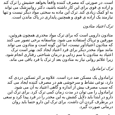
است. در صورتی که مصرف کننده واقعاً بخواهد حشیش را ترک کند
و اراده ی قوی برای این کار داشته باشید، دکتر روانپزشک می تواند
به او کمک زیادی کند. ترک این ماده به سختی مواد دیگر نیست و تنها
نیازمند یک اراده ی قوی و همچنین پایداری در پاک ماندن است.
ترک اعتیاد متادون
متادون دارویی است که برای ترک مواد مخدری همچون هروئین،
مورفین و تریاک استفاده می شود. متأسفانه برخی تصور می کنند
که متادون اعتیادآور نیست، اما این گونه است و متادون می تواند
مانند مواد مخدر دیکر برای فرد اعتیاد ایجاد کند. بهتر است ترک
اعتیاد به متادون با سم زدایی و درمان شناختی رفتاری انجام شود.
زیرا علائم روانی نیاز به متادون بعد از ترک با فرد باقی می ماند.
ترک ترامادول
ترامادول یک مسکن ضد درد است. علاوه بر اثر تسکین دردی که
دارد، نوعی نشاط و سرخوشی هم در مصرف کننده ایجاد می کند
که سبب مصرف بیش از اندازه و گاهی اعتیاد به آن می شود.
ترامادول را می توان در مدت زمان کمی ترک کرد. برای ترک این
دارو در ابتدا باید دلایل کشش به این مخدر را در فرد پیدا کرد و سعی
در برطرف کردن آن داشت. برای ترک این دارو حتما باید روان
درمانی صورت گیرد.