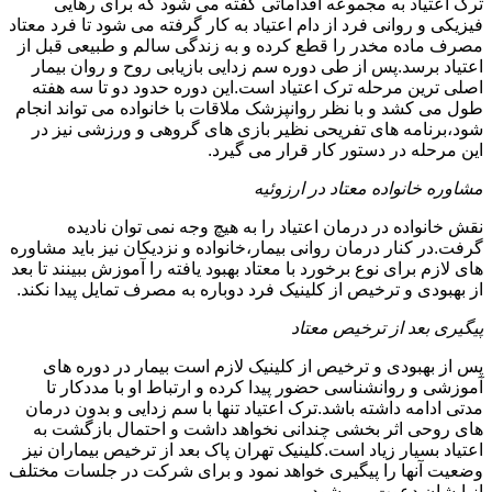
ترک اعتیاد به مجموعه اقداماتی گفته می شود که برای رهایی
فیزیکی و روانی فرد از دام اعتیاد به کار گرفته می شود تا فرد معتاد
مصرف ماده مخدر را قطع کرده و به زندگی سالم و طبیعی قبل از
اعتیاد برسد.پس از طی دوره سم زدایی بازیابی روح و روان بیمار
اصلی ترین مرحله ترک اعتیاد است.این دوره حدود دو تا سه هفته
طول می کشد و با نظر روانپزشک ملاقات با خانواده می تواند انجام
شود،برنامه های تفریحی نظیر بازی های گروهی و ورزشی نیز در
این مرحله در دستور کار قرار می گیرد.
مشاوره خانواده معتاد در ارزوئیه
نقش خانواده در درمان اعتیاد را به هیچ وجه نمی توان نادیده
گرفت.در کنار درمان روانی بیمار،خانواده و نزدیکان نیز باید مشاوره
های لازم برای نوع برخورد با معتاد بهبود یافته را آموزش ببینند تا بعد
از بهبودی و ترخیص از کلینیک فرد دوباره به مصرف تمایل پیدا نکند.
پیگیری بعد از ترخیص معتاد
پس از بهبودی و ترخیص از کلینیک لازم است بیمار در دوره های
آموزشی و روانشناسی حضور پیدا کرده و ارتباط او با مددکار تا
مدتی ادامه داشته باشد.ترک اعتیاد تنها با سم زدایی و بدون درمان
های روحی اثر بخشی چندانی نخواهد داشت و احتمال بازگشت به
اعتیاد بسیار زیاد است.کلینیک تهران پاک بعد از ترخیص بیماران نیز
وضعیت آنها را پیگیری خواهد نمود و برای شرکت در جلسات مختلف
از ایشان دعوت می شود.