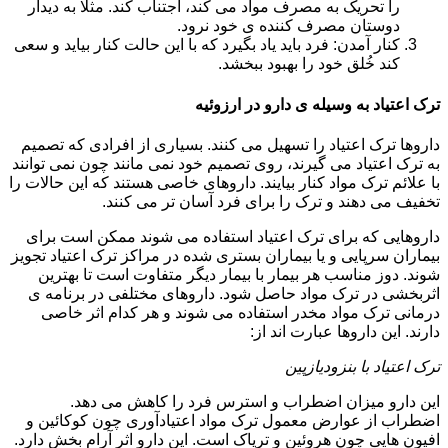
را تحریک به مصرف مواد می کند، اجتناب کند. مثلا به دیدار
دوستان مصرف کننده ی خود نرود.
کنار آمدن: فرد باید یاد بگیرد که با این حالت کنار بیاید و سعی
کند خُلق خود را بهبود ببخشد.
ترک اعتیاد به وسیله ی دارو در ارزوئیه
داروها ترک اعتیاد را تسهیل می کنند. بسیاری از افرادی که تصمیم
به ترک اعتیاد می گیرند، روی تصمیم خود نمی مانند چون نمی توانند
با علائم ترک مواد کنار بیایند. داروهای خاصی هستند که این حالات را
تخفیف می دهند و ترک را برای فرد آسان تر می کنند.
داروهایی که برای ترک اعتیاد استفاده می شوند ممکن است برای
بیماران سرپایی و یا بیماران بستری شده در مراکز ترک اعتیاد تجویز
شوند. دوز مناسب هر بیمار با بیمار دیگر متفاوت است تا بهترین
اثربخشی در ترک مواد حاصل شود. داروهای مختلفی در برنامه ی
درمانی ترک مواد مخدر استفاده می شوند و هر کدام اثر خاصی
دارند. این داروها عبارت اند از:
ترک اعتیاد با بنزودیازپین
این دارو میزان اضطراب و استرس فرد را کاهش می دهد.
اضطراب از عوارض معمول ترک مواد اعتیادآوری چون کوکائین و
افیون هایی چون هروئین و تریاک است. این دارو اثر آرام بخش دارد.