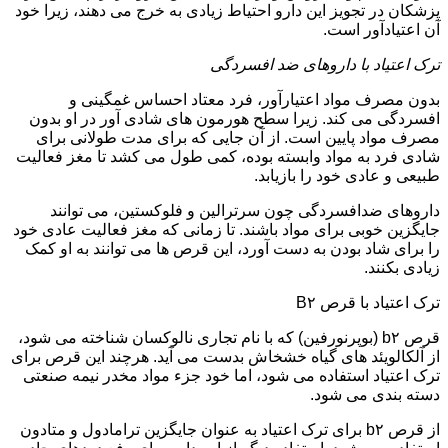
پزشکان در تجویز این دارو احتیاط زیادی به خرج می دهند، زیرا خود
آن اعتیادآور است.
ترک اعتیاد با داروهای ضد افسردگی
بدون مصرف مواد اعتیارآور، فرد معتاد احساس غمگینی و
افسردگی می کند. زیرا سطح هورمون های شادی آور در او بدون
مصرف مواد پایین است. از آن جایی که برای مدت طولانی برای
شادی فرد به مواد وابسته بوده، کمی طول می کشد تا مغز فعالیت
طبیعی و عادی خود را بازیابد.
داروهای ضدافسردگی چون سرترالین و فلوکستین، می توانند
جایگزین خوبی برای مواد باشند. تا زمانی که مغز فعالیت عادی خود
را برای شاد بودن به دست آورد، این قرص ها می توانند به او کمک
زیادی بکنند.
ترک اعتیاد با قرص B۲
قرص b۲ (بوپرنورفین) که با نام تجاری نالوکسان شناخته می شود،
از آلکالویئد های گیاه خشخاش بدست می آید. هرچند این قرص برای
ترک اعتیاد استفاده می شود، اما خود جزء مواد مخدر نیمه صنعتی
دسته بندی می شود.
از قرص b۲ برای ترک اعتیاد به عنوان جایگزین ترامادول و متادون