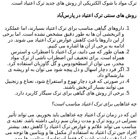
ترک مواد با شوک الکتریکی از روش های جدید ترک اعتیاد است.
روش های سنتی ترک اعتیاد در پارس‌آباد
داروهای گیاهی مناسب برای ترک اعتیاد بسیارند، اما عملکرد
و اثربخشی آن ها به طور دقیق مشخص نشده است. اما برخی
از این داروها باعث کاهش عوارض ترک اعتیاد می شوند. در
ادامه به برخی از آن ها اشاره می کنیم.
همان طور که می دانید، ترک اعتیاد با اضطراب و استرس
همراه است. برای تخفیف این اضطراب ناشی از ترک مواد
مخدر، می توان از اسطخودوس و گل گاوزبان استفاده کرد.
اگر فرد دچار اسهال و دل پیچه شود می توان به او ریشه ی
مارشمالو داد.
در صورتی که فرد دچار تهوع و استفراغ شود، نعناع و زنجبیل
می توانند بسیار اثربخش باشند.
برخی از روش های گیاهی برای ترک سیگار کاربرد دارد.
چه غذاهایی برای ترک اعتیاد مناسب است؟
این که در زمان ترک اعتیاد چه غذاهایی باید بخوریم، می تواند تأثیر
بسزایی در روند ترک و مدت زمان سم زدایی داشته باشد. تغذیه ی
مناسب می تواند علائم و عوارض ترک اعتیاد را کاهش دهد. بیشتر
افراد حین ترک اعتیاد به استفاده از مکمل ها و ویتامین ها توجه می
کنند. اما دقت داشته باشید که فقط استفاده از ویتامین ها مهم