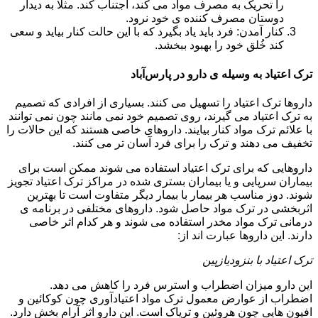
را تحریک به مصرف مواد می کند، اجتناب کند. مثلا به دیدار
دوستان مصرف کننده ی خود نرود.
کنار آمدن: فرد باید یاد بگیرد که با این حالت کنار بیاید و سعی
کند خُلق خود را بهبود ببخشد.
ترک اعتیاد به وسیله ی دارو در پارس‌آباد
داروها ترک اعتیاد را تسهیل می کنند. بسیاری از افرادی که تصمیم
به ترک اعتیاد می گیرند، روی تصمیم خود نمی مانند چون نمی توانند
با علائم ترک مواد کنار بیایند. داروهای خاصی هستند که این حالات را
تخفیف می دهند و ترک را برای فرد آسان تر می کنند.
داروهایی که برای ترک اعتیاد استفاده می شوند ممکن است برای
بیماران سرپایی و یا بیماران بستری شده در مراکز ترک اعتیاد تجویز
شوند. دوز مناسب هر بیمار با بیمار دیگر متفاوت است تا بهترین
اثربخشی در ترک مواد حاصل شود. داروهای مختلفی در برنامه ی
درمانی ترک مواد مخدر استفاده می شوند و هر کدام اثر خاصی
دارند. این داروها عبارت اند از:
ترک اعتیاد با بنزودیازپین
این دارو میزان اضطراب و استرس فرد را کاهش می دهد.
اضطراب از عوارض معمول ترک مواد اعتیادآوری چون کوکائین و
افیون هایی چون هروئین و تریاک است. این دارو اثر آرام بخش دارد.