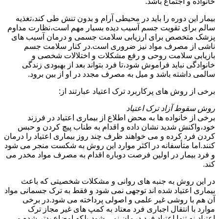
خانواده و اجتماع باشد.
بیمار این دوره را باید در محیطی آرام و بدون تنش طی کند،تغذیه
سالم برای تقویت جسم آسیب دیده بسیار مهم است،نظارت مداوم
پزشک متخصص برای ارزیابی سلامت جسمی و درمان آسیب های
ناشی از مصرف مواد نیز ضروری است.در کنار سلامت جسم
بازیابی سلامت روحی و رفع مشکلات و اختلالات شخصی و
خانوادگی نباید فراموش شود،تا فرد بتواند بعد از بهبودی زندگی
سالمی داشته باشد و میل به مصرف مجدد در او از بین برود.
برخی از روش های پرکاربرد ترک اعتیاد عبارتند از:
روش سقوط آزاد ترک اعتیاد
برخی از خانواده ها به محض اطلاع از بیماری اعتیاد در فرزند
خود،واکنش شدید نشان داده و اقدام به طناب پیچ کردن و حبس
کردن فرد کرده و می خواهند ظرف چند روز بیماری اعتیاد را درمان
کنند.اما متأسفانه در اکثر موارد این روش به شکست منجر می شود
و فرد بیمار در اولین فرصت دوباره اقدام به مصرف مواد مخدر می
کند.
در این روش به جنبه های روانی و مشکلات شخصیتی که باعث
بیماری اعتیاد شده اند توجهی نمی شود و فقط به ترک جسمانی مواد
آن هم با روشی غیر علمی و اصولی پرداخته می شود.در برخی
موارد با انتقال اجباری فرد معتاد به کمپ های غیر مجاز ترک
اعتیاد،نه تنها اعتیاد فرد درمان نمی شود،بلکه اوضاع بدتر شده و