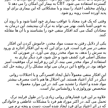
گسترده استفاده می شود. CBT به بیمار این امکان را می دهد تا
زوایای مختلف اعتیاد را ببیند و با مشکلاتی که این بیماری برای او
پدید آورده است روبه رو شود.
وقتی که یک فرد معتاد با عواقب بیماری خود آشنا شود و با روند آن
به خوبی آشنا باشد، بهتر می تواند به ترک آن بیندیشد. این درمان به
معتادان کمک می کند افکار منفی خود را بشناسند و با آن ها مقابله
کنند.
یکی از دلایل رفتن به سمت مواد مخدر، خاموش کردن این افکار
منفی در سر فرد است. فرد برای این که به این افکار اجازه ی ورود
به سرش را ندهد، به مواد مخدر روی می آورد. در صورتی که
مشکل اصلی فرد کشف شود و حل شود، فرد دیگر نیازی به
استفاده از مواد مخدر نمی بیند، از این رو فرایند ترک موفقیت آمیز
خواهد بود. در واقع با این درمان می تواند مشکل را از ریشه حل کند.
این افکار منفی معمولاً دلیل ایجاد افسردگی و یا اختلالات روانی
دیگر در کنار اعتیاد هستند. این اختلال ها هم باعث مصرف بیشتر
مواد شده و اعتیاد را تشدید می کند. در این موارد معمولا به
متخصص نورولوژی یا روانشناس نیاز است.
علاوه بر این فرد فشارهای روانی زیادی را در طول فرایند ترک
تحمل می کند. در اکثر موراد هم فرد با مشکلات عاطفی و خانوادگی
که در اثر اعتیاد برای فرد ایجاد شده است، دست و پنجه نرم می