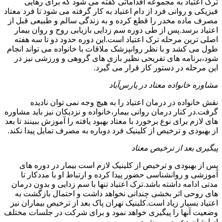
ترک اعتیاد به مجموعه اقداماتی گفته می شود که برای رهایی
فیزیکی و روانی فرد از دام اعتیاد به کار گرفته می شود تا فرد معتاد
مصرف ماده مخدر را قطع کرده و به زندگی سالم و طبیعی قبل از
اعتیاد برسد.پس از طی دوره سم زدایی بازیابی روح و روان بیمار
اصلی ترین مرحله ترک اعتیاد است.این دوره حدود دو تا سه هفته
طول می کشد و با نظر روانپزشک ملاقات با خانواده می تواند انجام
شود،برنامه های تفریحی نظیر بازی های گروهی و ورزشی نیز در
این مرحله در دستور کار قرار می گیرد.
مشاوره خانواده معتاد در پارس‌آباد
نقش خانواده در درمان اعتیاد را به هیچ وجه نمی توان نادیده
گرفت.در کنار درمان روانی بیمار،خانواده و نزدیکان نیز باید مشاوره
های لازم برای نوع برخورد با معتاد بهبود یافته را آموزش ببینند تا بعد
از بهبودی و ترخیص از کلینیک فرد دوباره به مصرف تمایل پیدا نکند.
پیگیری بعد از ترخیص معتاد
پس از بهبودی و ترخیص از کلینیک لازم است بیمار در دوره های
آموزشی و روانشناسی حضور پیدا کرده و ارتباط او با مددکار تا
مدتی ادامه داشته باشد.ترک اعتیاد تنها با سم زدایی و بدون درمان
های روحی اثر بخشی چندانی نخواهد داشت و احتمال بازگشت به
اعتیاد بسیار زیاد است.کلینیک تهران پاک بعد از ترخیص بیماران نیز
وضعیت آنها را پیگیری خواهد نمود و برای شرکت در جلسات مختلف
از ایشان دعوت می شود.