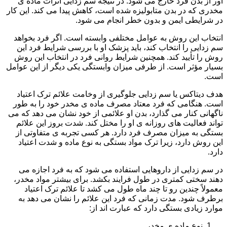
آور از بدن فرد خارج می شود. در نتیجه سم زدایی اثرات ماده ی
مخدری که در بدن متابولیزه شده است، کاهش پیدا می کند. این کار
در شرایطی ایمن و بدون خطر انجام می شود.
انتخاب این روش به عوامل مختلفی وابسته است. اگر فرد بخواهد
سم زدایی را انتخاب کند، باید پزشک او با بررسی شرایط فرد این
روش را تأیید کند. همچنین شرایط روانی فرد در انتخاب این روش
بسیار مؤثر است. از طرفی میزان وابستگی یکی دیگر از این عوامل
است.
هدف دیتاکس یا سم زدایی جلوگیری از وخامت علائم ترک اعتیاد
است. هنگامی که فرد معتاد مصرف ماده ی مخدر خود را به طور
ناگهانی کنار می گذارد، بدن او علائمی از خود نشان می دهد که می
تواند فعالیت های روزانه ی او را مختل کند. شدت بروز این علائم
بستگی به میزان مصرف فرد دارد. هر کسی تجربه ی متفاوتی از
این روش دارد، زیرا ترک مواد بستگی به نوع ماده و شدت اعتیاد
دارد.
در سم زدایی از داروهایی استفاده می شود که به فرد اجازه می
دهند سختی کمتری در طول فرایند بکشد. برای بیشتر مواد مخدر،
معمولاً چندین رو تا چند ماه طول می کشد تا علائم ترک اعتیاد
برطرف شود. مدت زمانی که فرد این علائم را نشان می دهد به
موارد زیادی بستگی دارد که عبارت اند از:
نوع ماده ی مخدر