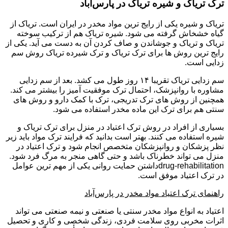
ترک تریاک و شیره تریاک در پارس‌آباد
تریاک و شیره یکی از رایج ترین مواد مخدر در ایران است. تریاک از
گیاه خشخاش گرفته می شود. شیره تریاک هم از ترکیب سوخته
تریاک و تریاک و جوشاندن و صاف کردن آن به دست می آید. یکی از
رایج ترین روش ها برای ترک تریاک و ترک شیرده تریاک روش سم
زدایی است.
سم زدایی تریاک تقریبا ۱۴ روز طول می کشد. بعد از سم زدایی
مشاوره با روانپزشک، احتمال ترک موفقیت آمیز را بیشتر می کند.
همچنین از روش های ترک تدریجی، ترک با کمک دارو و روش های
سنتی هم برای ترک این ماده مخدر استفاده می شود.
بسیاری از افراد در روش ترک اعتیاد در منزل برای ترک تریاک و
شیره استفاده می کنند. بهتر است بدانید که فرایند ترک مواد باید زیر
نظر پزشکان و روانپزشکان متخصص انجام شود و ترک اعتیاد در
منزل می تواند خطرناک باشد و حتی گاهی منجر به مرگ فرد شود.
drug-rehabilitationداشتن حمایت روانی یکی از مهم ترین عوامل
در ترک اعتیاد موفق است.
راهنمای ترک اعتیاد مواد مخدر در پارس‌آباد
اعتیاد به انواع مواد مخدر سنتی یا صنعتی و نیمه صنعتی می تواند
اثرات مخربی روی سلامت فردی، زندگی شخصی و کاری و تحصیل