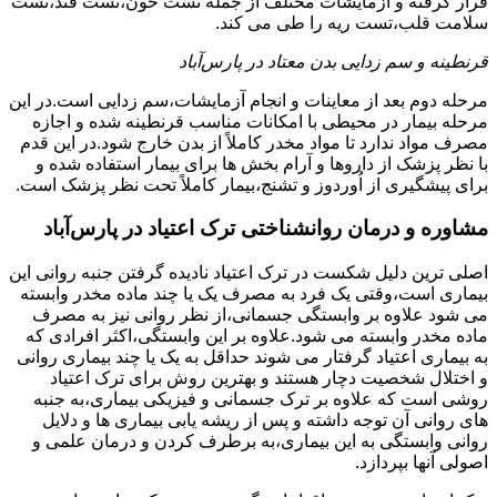
قرار گرفته و آزمایشات مختلف از جمله تست خون،تست قند،تست
سلامت قلب،تست ریه را طی می کند.
قرنطینه و سم زدایی بدن معتاد در پارس‌آباد
مرحله دوم بعد از معاینات و انجام آزمایشات،سم زدایی است.در این
مرحله بیمار در محیطی با امکانات مناسب قرنطینه شده و اجازه
مصرف مواد ندارد تا مواد مخدر کاملاً از بدن خارج شود.در این قدم
با نظر پزشک از داروها و آرام بخش ها برای بیمار استفاده شده و
برای پیشگیری از اُوردوز و تشنج،بیمار کاملاً تحت نظر پزشک است.
مشاوره و درمان روانشناختی ترک اعتیاد در پارس‌آباد
اصلی ترین دلیل شکست در ترک اعتیاد نادیده گرفتن جنبه روانی این
بیماری است،وقتی یک فرد به مصرف یک یا چند ماده مخدر وابسته
می شود علاوه بر وابستگی جسمانی،از نظر روانی نیز به مصرف
ماده مخدر وابسته می شود.علاوه بر این وابستگی،اکثر افرادی که
به بیماری اعتیاد گرفتار می شوند حداقل به یک یا چند بیماری روانی
و اختلال شخصیت دچار هستند و بهترین روش برای ترک اعتیاد
روشی است که علاوه بر ترک جسمانی و فیزیکی بیماری،به جنبه
های روانی آن توجه داشته و پس از ریشه یابی بیماری ها و دلایل
روانی وابستگی به این بیماری،به برطرف کردن و درمان علمی و
اصولی آنها بپردازد.