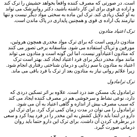
است. در صورتی که مصرف کننده واقعاً بخواهد حشیش را ترک کند
و اراده ی قوی برای این کار داشته باشید، دکتر روانپزشک می تواند
به او کمک زیادی کند. ترک این ماده به سختی مواد دیگر نیست و تنها
نیازمند یک اراده ی قوی و همچنین پایداری در پاک ماندن است.
ترک اعتیاد متادون
متادون دارویی است که برای ترک مواد مخدری همچون هروئین،
مورفین و تریاک استفاده می شود. متأسفانه برخی تصور می کنند
که متادون اعتیادآور نیست، اما این گونه است و متادون می تواند
مانند مواد مخدر دیکر برای فرد اعتیاد ایجاد کند. بهتر است ترک
اعتیاد به متادون با سم زدایی و درمان شناختی رفتاری انجام شود.
زیرا علائم روانی نیاز به متادون بعد از ترک با فرد باقی می ماند.
ترک ترامادول
ترامادول یک مسکن ضد درد است. علاوه بر اثر تسکین دردی که
دارد، نوعی نشاط و سرخوشی هم در مصرف کننده ایجاد می کند
که سبب مصرف بیش از اندازه و گاهی اعتیاد به آن می شود.
ترامادول را می توان در مدت زمان کمی ترک کرد. برای ترک این
دارو در ابتدا باید دلایل کشش به این مخدر را در فرد پیدا کرد و سعی
در برطرف کردن آن داشت. برای ترک این دارو حتما باید روان
درمانی صورت گیرد.