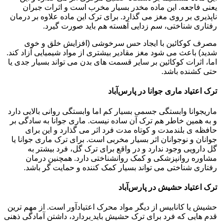
یعنی فاجعه. این ماده مخدر بسیار مخرب است و اثرات جبران
ناپذیری بر روی مغز می گذارد. برای ترک این ماده علاوه بر درمان
رفتاری شناختی، سم زدایی آهسته هم باید صورت گیرد.
مصرف کوکائین با ایجاد حس سرخوشی (افزایش خلق و خوی
شدید) باعث می شود مغز مقادیر بیشتری از مواد شیمیایی آزاد کند.
اما، اثرات کوکائین بر سایر قسمت های بدن می تواند بسیار جدی یا
حتی کشنده باشد.
ترک اعتیاد ماری جوانا در پارس‌آباد
ماریجوانا وابستگی جسمی بسیار کم اما وابستگی روانی بالایی دارد
و به همین خاطر هم ترک آن ساده نیست. ماری جوانا به سادگی بر
حافظه ی بلندمدت و کوتاه مدت فرد اثر می گذارد و این برای
جوانان و نوجوانان اثر بسیار مخربی است. برای ترک ماری جوانا یا
گل دارویی وجود ندارد و در واقع برای ترک گل، فرد بیشتر به
مشاوره روانپزشکی و کمک روانشناختی دارد. همچنین درمان
رفتاری شناختی می تواند بسیار کمک کننده و حمایت گر باشد.
ترک اعتیاد حشیش در پارس‌آباد
حشیش یا کانابیس از دیگر مواد محرک اعتیادآور است. از مهم ترین
قدم هایی که فرد برای ترک حشیش باید بردارد، داشتن آمادگی ذهنی