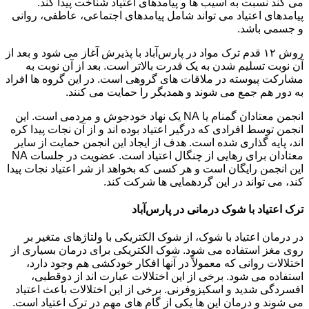
می کند نسبت به آسیب ها و پیامدهای اعتیاد شناخت پیدا کند.
پیامدهای اعتیاد می تواند شامل پیامدهای اجتماعی، عاطفی، روانی
و جسمی باشد.
روش ۱۲ قدم ترک مواد در پارس‌آباد با پذیرش آغاز می شود و بعد از
آن نوبت تسلیم شدن به یک قدرت بالاتر است. بعد از آن نوبت به
مشارکت پیوسته در ملاقات های گروهی است. در این گروه ها افراد
به دور هم جمع می شوند و همدیگر را حمایت می کنند.
انجمن معتادان گمنام یا NA یک نهاد خودجوش و مردمی است. این
انجمن توسط افرادی که درگیر اعتیاد بوده اند و از آن نجات پیدا کره
اند، پایه گذاری شده است. هدف از ایجاد این انجمن حمایت از سایر
معتادان برای رهایی از چنگال اعتیاد است. عضویت در جلسات NA
این انجمن رایگان است و هر کسی که بخواهد از شر اعتیاد نجات پیدا
کند، می تواند در این گردهمایی ها شرکت کند.
ترک اعتیاد با شوک درمانی در پارس‌آباد
در درمان اعتیاد با شوک، از شوک الکتریکی با ولتاژهای متغیر بر
روی مغز استفاده می شود. شوک الکتریکی برای درمان بسیاری از
اختلالات روانی که معمولاً در آنها افکار خودکشی هم وجود دارد،
استفاده می شود. برخی از این اختلالات عبارت اند از دوقطبی،
افسردگی شدید و اسکیزوفرنی. برخی از این اختلالات باعث اعتیاد
می شوند و درمان این ها یکی از گام های مهم در ترک اعتیاد است.