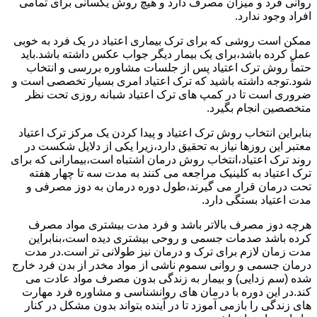
روانی فرد و میزان مصرف دارد و هیچ روش یکسانی برای تمامی
افراد وجود ندارد.
ممکن است روشی که برای ترک بیماری اعتیاد در یک فرد به خوبی
عمل کرده باشد،برای یک بیمار دیگر جواب عکس داشته باشد.باید
حتماً روش ترک اعتیاد پس از جلسات مشاوره بررسی و انتخاب
شود.توجه داشته باشید که ترک اعتیاد امری بسیار تخصصی است و
ضروری است تا در کمپ های ترک اعتیاد شبانه روزی تحت نظر
متخصصین انجام بگیرد.
بنابراین انتخاب روش ترک اعتیاد و پیدا کردن یک مرکز ترک اعتیاد
معتبر این روزها نیاز به تحقیق دارد،زیرا یکی از دلایل شکست در
روند ترک اعتیاد،انتخاب روش درمان اشتباه است،بیمارانی که برای
ترک اعتیاد به کلینیک مراجعه می کنند به مدت سه تا چهار هفته
تحت درمان قرار می گیرند،طول دوره درمان به دوز مصرفی و
مدت اعتیاد بستگی دارد.
هرچه دوز مصرف بالاتر باشد و فرد مدت بیشتری مواد مصرف
کرده باشد صدمات جسمی و روحی بیشتری دیده است،بنابراین
مدت زمان لازم برای ترک و درمان نیز طولانی تر است.در مدت
درمان جسمی و روانی سموم ناشی از مواد مخدر از بدن فرد خارج
شده (سم زدایی) و بیمار به زندگی بدون مصرف مواد عادت می
کند.در این دوره با درمان های روانشناسی و مشاوره فرد مهارت
های زندگی را بازمی آموزد تا در آینده بتواند بدون مشکل در کنار