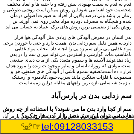
قدم به قدم به سمت بهبودی پیش رفته و با جنبه ها و ابعاد مختلف
شخصیت خود آشنا می شود.این روش ممکن است روشی طولانی و
زمان بر باشد ولی درصد بالایی از افراد به صورت اصولی درمان
شده و هیچگاه به مصرف دوباره مواد مخدر روی نمی آورند.این
روش یکی از تضمینی ترین روش های ترک اعتیاد به حساب می آید.
بدن انسان در معرض آلودگی های زیادی مثل آلودگی هوا قرار
دارد.به همین دلیل سم زدایی بدن اهمیت دارد و حتی با خوردن برخی
مواد غذایی می توان سم زدایی را انجام داد.انتخاب مواد غذایی
نامناسب،مات گوارشی و استرس می تواند میزان سم را در بدن
زیاد دهد.تولید آلاینده ها و سموم متعدد یکی از مات دنیای صنعتی
است،موادی که روزانه انسان و سایر موجودات زنده را مورد هدف
قرار داده است.تصفیه سموم ناشی از آلودگی های صنعتی،هوا و
مسمویت با فلزات سنگین مانند سرب،جیوه،کادمیوم و آرسنیک
نیازمند شناسایی تازه ترین راههای مقابله دراین زمینه است.
سم زدایی بدن در پارس‌آباد
سم از کجا وارد بدن ما می شوند؟ با استفاده از چه روش
هایی می توان این سم مضر را از بدن خارج کرد؟
تلفن تماس فوری
مرکز ترک اعتیاد پارس‌آباد,سم زدایی بدن پارس‌آباد
☞☏
tel:09128033153
بطور کلی سم موجود در بدن به دو گروه عمده تقسیم می
شوند.بخش بزرگی از این سموم مثل مواد به جا مانده از سموم