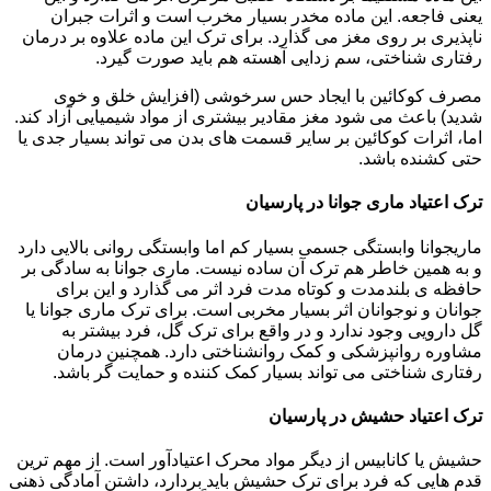
یعنی فاجعه. این ماده مخدر بسیار مخرب است و اثرات جبران
ناپذیری بر روی مغز می گذارد. برای ترک این ماده علاوه بر درمان
رفتاری شناختی، سم زدایی آهسته هم باید صورت گیرد.
مصرف کوکائین با ایجاد حس سرخوشی (افزایش خلق و خوی
شدید) باعث می شود مغز مقادیر بیشتری از مواد شیمیایی آزاد کند.
اما، اثرات کوکائین بر سایر قسمت های بدن می تواند بسیار جدی یا
حتی کشنده باشد.
ترک اعتیاد ماری جوانا در پارسیان
ماریجوانا وابستگی جسمی بسیار کم اما وابستگی روانی بالایی دارد
و به همین خاطر هم ترک آن ساده نیست. ماری جوانا به سادگی بر
حافظه ی بلندمدت و کوتاه مدت فرد اثر می گذارد و این برای
جوانان و نوجوانان اثر بسیار مخربی است. برای ترک ماری جوانا یا
گل دارویی وجود ندارد و در واقع برای ترک گل، فرد بیشتر به
مشاوره روانپزشکی و کمک روانشناختی دارد. همچنین درمان
رفتاری شناختی می تواند بسیار کمک کننده و حمایت گر باشد.
ترک اعتیاد حشیش در پارسیان
حشیش یا کانابیس از دیگر مواد محرک اعتیادآور است. از مهم ترین
قدم هایی که فرد برای ترک حشیش باید بردارد، داشتن آمادگی ذهنی