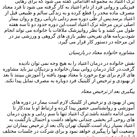
ترک اعتیاد به مجموعه اقداماتی گفته می شود که برای رهایی
فیزیکی و روانی فرد از دام اعتیاد به کار گرفته می شود تا فرد معتاد
مصرف ماده مخدر را قطع کرده و به زندگی سالم و طبیعی قبل از
اعتیاد برسد.پس از طی دوره سم زدایی بازیابی روح و روان بیمار
اصلی ترین مرحله ترک اعتیاد است.این دوره حدود دو تا سه هفته
طول می کشد و با نظر روانپزشک ملاقات با خانواده می تواند انجام
شود،برنامه های تفریحی نظیر بازی های گروهی و ورزشی نیز در
این مرحله در دستور کار قرار می گیرد.
مشاوره خانواده معتاد در پارسیان
نقش خانواده در درمان اعتیاد را به هیچ وجه نمی توان نادیده
گرفت.در کنار درمان روانی بیمار،خانواده و نزدیکان نیز باید مشاوره
های لازم برای نوع برخورد با معتاد بهبود یافته را آموزش ببینند تا بعد
از بهبودی و ترخیص از کلینیک فرد دوباره به مصرف تمایل پیدا نکند.
پیگیری بعد از ترخیص معتاد
پس از بهبودی و ترخیص از کلینیک لازم است بیمار در دوره های
آموزشی و روانشناسی حضور پیدا کرده و ارتباط او با مددکار تا
مدتی ادامه داشته باشد.ترک اعتیاد تنها با سم زدایی و بدون درمان
های روحی اثر بخشی چندانی نخواهد داشت و احتمال بازگشت به
اعتیاد بسیار زیاد است.کلینیک تهران پاک بعد از ترخیص بیماران نیز
وضعیت آنها را پیگیری خواهد نمود و برای شرکت در جلسات مختلف
از ایشان دعوت می شود.