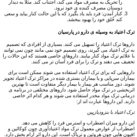
را تحریک به مصرف مواد می کند، اجتناب کند. مثلا به دیدار
دوستان مصرف کننده ی خود نرود.
کنار آمدن: فرد باید یاد بگیرد که با این حالت کنار بیاید و سعی
کند خُلق خود را بهبود ببخشد.
ترک اعتیاد به وسیله ی دارو در پارسیان
داروها ترک اعتیاد را تسهیل می کنند. بسیاری از افرادی که تصمیم
به ترک اعتیاد می گیرند، روی تصمیم خود نمی مانند چون نمی توانند
با علائم ترک مواد کنار بیایند. داروهای خاصی هستند که این حالات را
تخفیف می دهند و ترک را برای فرد آسان تر می کنند.
داروهایی که برای ترک اعتیاد استفاده می شوند ممکن است برای
بیماران سرپایی و یا بیماران بستری شده در مراکز ترک اعتیاد تجویز
شوند. دوز مناسب هر بیمار با بیمار دیگر متفاوت است تا بهترین
اثربخشی در ترک مواد حاصل شود. داروهای مختلفی در برنامه ی
درمانی ترک مواد مخدر استفاده می شوند و هر کدام اثر خاصی
دارند. این داروها عبارت اند از:
ترک اعتیاد با بنزودیازپین
این دارو میزان اضطراب و استرس فرد را کاهش می دهد.
اضطراب از عوارض معمول ترک مواد اعتیادآوری چون کوکائین و
افیون هایی چون هروئین و تریاک است. این دارو اثر آرام بخش دارد.