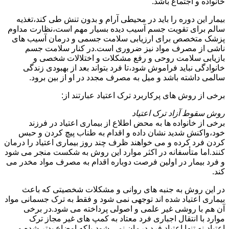
خانواده و اجتماع باشد.
بیمار این دوره را باید در محیطی آرام و بدون تنش طی کند،تغذیه
سالم برای تقویت جسم آسیب دیده بسیار مهم است،نظارت مداوم
پزشک متخصص برای ارزیابی سلامت جسمی و درمان آسیب های
ناشی از مصرف مواد نیز ضروری است.در کنار سلامت جسم
بازیابی سلامت روحی و رفع مشکلات و اختلالات شخصی و
خانوادگی نباید فراموش شود،تا فرد بتواند بعد از بهبودی زندگی
سالمی داشته باشد و میل به مصرف مجدد در او از بین برود.
برخی از روش های پرکاربرد ترک اعتیاد عبارتند از:
روش سقوط آزاد ترک اعتیاد
برخی از خانواده ها به محض اطلاع از بیماری اعتیاد در فرزند
خود،واکنش شدید نشان داده و اقدام به طناب پیچ کردن و حبس
کردن فرد کرده و می خواهند ظرف چند روز بیماری اعتیاد را درمان
کنند.اما متأسفانه در اکثر موارد این روش به شکست منجر می شود
و فرد بیمار در اولین فرصت دوباره اقدام به مصرف مواد مخدر می
کند.
در این روش به جنبه های روانی و مشکلات شخصیتی که باعث
بیماری اعتیاد شده اند توجهی نمی شود و فقط به ترک جسمانی مواد
آن هم با روشی غیر علمی و اصولی پرداخته می شود.در برخی
موارد با انتقال اجباری فرد معتاد به کمپ های غیر مجاز ترک
اعتیاد،نه تنها اعتیاد فرد درمان نمی شود،بلکه اوضاع بدتر شده و