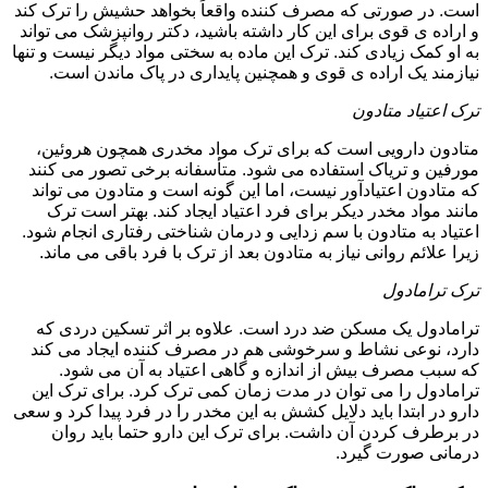
است. در صورتی که مصرف کننده واقعاً بخواهد حشیش را ترک کند
و اراده ی قوی برای این کار داشته باشید، دکتر روانپزشک می تواند
به او کمک زیادی کند. ترک این ماده به سختی مواد دیگر نیست و تنها
نیازمند یک اراده ی قوی و همچنین پایداری در پاک ماندن است.
ترک اعتیاد متادون
متادون دارویی است که برای ترک مواد مخدری همچون هروئین،
مورفین و تریاک استفاده می شود. متأسفانه برخی تصور می کنند
که متادون اعتیادآور نیست، اما این گونه است و متادون می تواند
مانند مواد مخدر دیکر برای فرد اعتیاد ایجاد کند. بهتر است ترک
اعتیاد به متادون با سم زدایی و درمان شناختی رفتاری انجام شود.
زیرا علائم روانی نیاز به متادون بعد از ترک با فرد باقی می ماند.
ترک ترامادول
ترامادول یک مسکن ضد درد است. علاوه بر اثر تسکین دردی که
دارد، نوعی نشاط و سرخوشی هم در مصرف کننده ایجاد می کند
که سبب مصرف بیش از اندازه و گاهی اعتیاد به آن می شود.
ترامادول را می توان در مدت زمان کمی ترک کرد. برای ترک این
دارو در ابتدا باید دلایل کشش به این مخدر را در فرد پیدا کرد و سعی
در برطرف کردن آن داشت. برای ترک این دارو حتما باید روان
درمانی صورت گیرد.