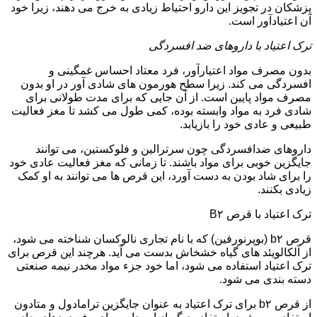
پزشکان در تجویز این دارو احتیاط زیادی به خرج می دهند، زیرا خود
آن اعتیادآور است.
ترک اعتیاد با داروهای ضد افسردگی
بدون مصرف مواد اعتیارآور، فرد معتاد احساس غمگینی و
افسردگی می کند. زیرا سطح هورمون های شادی آور در او بدون
مصرف مواد پایین است. از آن جایی که برای مدت طولانی برای
شادی فرد به مواد وابسته بوده، کمی طول می کشد تا مغز فعالیت
طبیعی و عادی خود را بازیابد.
داروهای ضدافسردگی چون سرترالین و فلوکستین، می توانند
جایگزین خوبی برای مواد باشند. تا زمانی که مغز فعالیت عادی خود
را برای شاد بودن به دست آورد، این قرص ها می توانند به او کمک
زیادی بکنند.
ترک اعتیاد با قرص B۲
قرص b۲ (بوپرنورفین) که با نام تجاری نالوکسان شناخته می شود،
از آلکالویئد های گیاه خشخاش بدست می آید. هرچند این قرص برای
ترک اعتیاد استفاده می شود، اما خود جزء مواد مخدر نیمه صنعتی
دسته بندی می شود.
از قرص b۲ برای ترک اعتیاد به عنوان جایگزین ترامادول و متادون