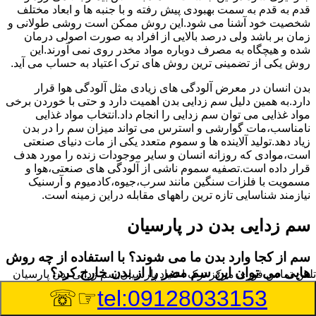
قدم به قدم به سمت بهبودی پیش رفته و با جنبه ها و ابعاد مختلف
شخصیت خود آشنا می شود.این روش ممکن است روشی طولانی و
زمان بر باشد ولی درصد بالایی از افراد به صورت اصولی درمان
شده و هیچگاه به مصرف دوباره مواد مخدر روی نمی آورند.این
روش یکی از تضمینی ترین روش های ترک اعتیاد به حساب می آید.
بدن انسان در معرض آلودگی های زیادی مثل آلودگی هوا قرار
دارد.به همین دلیل سم زدایی بدن اهمیت دارد و حتی با خوردن برخی
مواد غذایی می توان سم زدایی را انجام داد.انتخاب مواد غذایی
نامناسب،مات گوارشی و استرس می تواند میزان سم را در بدن
زیاد دهد.تولید آلاینده ها و سموم متعدد یکی از مات دنیای صنعتی
است،موادی که روزانه انسان و سایر موجودات زنده را مورد هدف
قرار داده است.تصفیه سموم ناشی از آلودگی های صنعتی،هوا و
مسمویت با فلزات سنگین مانند سرب،جیوه،کادمیوم و آرسنیک
نیازمند شناسایی تازه ترین راههای مقابله دراین زمینه است.
سم زدایی بدن در پارسیان
سم از کجا وارد بدن ما می شوند؟ با استفاده از چه روش
هایی می توان این سم مضر را از بدن خارج کرد؟
تلفن تماس فوری
مرکز ترک اعتیاد پارسیان,سم زدایی بدن پارسیان
☞☏
tel:09128033153
بطور کلی سم موجود در بدن به دو گروه عمده تقسیم می
شوند.بخش بزرگی از این سموم مثل مواد به جا مانده از سموم