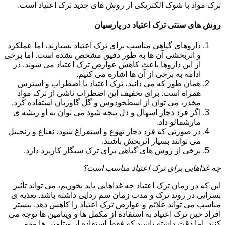
ترک مواد با شوک الکتریکی از روش های جدید ترک اعتیاد است.
روش های سنتی ترک اعتیاد در پارسیان
داروهای گیاهی مناسب برای ترک اعتیاد بسیارند، اما عملکرد
و اثربخشی آن ها به طور دقیق مشخص نشده است. اما برخی
از این داروها باعث کاهش عوارض ترک اعتیاد می شوند. در
ادامه به برخی از آن ها اشاره می کنیم.
همان طور که می دانید، ترک اعتیاد با اضطراب و استرس
همراه است. برای تخفیف این اضطراب ناشی از ترک مواد
مخدر، می توان از اسطخودوس و گل گاوزبان استفاده کرد.
اگر فرد دچار اسهال و دل پیچه شود می توان به او ریشه ی
مارشمالو داد.
در صورتی که فرد دچار تهوع و استفراغ شود، نعناع و زنجبیل
می توانند بسیار اثربخش باشند.
برخی از روش های گیاهی برای ترک سیگار کاربرد دارد.
چه غذاهایی برای ترک اعتیاد مناسب است؟
این که در زمان ترک اعتیاد چه غذاهایی باید بخوریم، می تواند تأثیر
بسزایی در روند ترک و مدت زمان سم زدایی داشته باشد. تغذیه ی
مناسب می تواند علائم و عوارض ترک اعتیاد را کاهش دهد. بیشتر
افراد حین ترک اعتیاد به استفاده از مکمل ها و ویتامین ها توجه می
کنند. اما دقت داشته باشید که فقط استفاده از ویتامین ها مهم