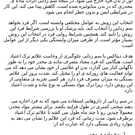
آور از بدن فرد خارج می شود. در نتیجه سم زدایی اثرات ماده ی
مخدری که در بدن متابولیزه شده است، کاهش پیدا می کند. این کار
در شرایطی ایمن و بدون خطر انجام می شود.
انتخاب این روش به عوامل مختلفی وابسته است. اگر فرد بخواهد
سم زدایی را انتخاب کند، باید پزشک او با بررسی شرایط فرد این
روش را تأیید کند. همچنین شرایط روانی فرد در انتخاب این روش
بسیار مؤثر است. از طرفی میزان وابستگی یکی دیگر از این عوامل
است.
هدف دیتاکس یا سم زدایی جلوگیری از وخامت علائم ترک اعتیاد
است. هنگامی که فرد معتاد مصرف ماده ی مخدر خود را به طور
ناگهانی کنار می گذارد، بدن او علائمی از خود نشان می دهد که می
تواند فعالیت های روزانه ی او را مختل کند. شدت بروز این علائم
بستگی به میزان مصرف فرد دارد. هر کسی تجربه ی متفاوتی از
این روش دارد، زیرا ترک مواد بستگی به نوع ماده و شدت اعتیاد
دارد.
در سم زدایی از داروهایی استفاده می شود که به فرد اجازه می
دهند سختی کمتری در طول فرایند بکشد. برای بیشتر مواد مخدر،
معمولاً چندین رو تا چند ماه طول می کشد تا علائم ترک اعتیاد
برطرف شود. مدت زمانی که فرد این علائم را نشان می دهد به
موارد زیادی بستگی دارد که عبارت اند از:
نوع ماده ی مخدر