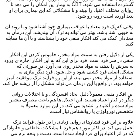
گسترده استفاده می شود. CBT به بیمار این امکان را می دهد تا
زوایای مختلف اعتیاد را ببیند و با مشکلاتی که این بیماری برای او
پدید آورده است روبه رو شود.
وقتی که یک فرد معتاد با عواقب بیماری خود آشنا شود و با روند آن
به خوبی آشنا باشد، بهتر می تواند به ترک آن بیندیشد. این درمان به
معتادان کمک می کند افکار منفی خود را بشناسند و با آن ها مقابله
کنند.
یکی از دلایل رفتن به سمت مواد مخدر، خاموش کردن این افکار
منفی در سر فرد است. فرد برای این که به این افکار اجازه ی ورود
به سرش را ندهد، به مواد مخدر روی می آورد. در صورتی که
مشکل اصلی فرد کشف شود و حل شود، فرد دیگر نیازی به
استفاده از مواد مخدر نمی بیند، از این رو فرایند ترک موفقیت آمیز
خواهد بود. در واقع با این درمان می تواند مشکل را از ریشه حل کند.
این افکار منفی معمولاً دلیل ایجاد افسردگی و یا اختلالات روانی
دیگر در کنار اعتیاد هستند. این اختلال ها هم باعث مصرف بیشتر
مواد شده و اعتیاد را تشدید می کند. در این موارد معمولا به
متخصص نورولوژی یا روانشناس نیاز است.
علاوه بر این فرد فشارهای روانی زیادی را در طول فرایند ترک
تحمل می کند. در اکثر موراد هم فرد با مشکلات عاطفی و خانوادگی
که در اثر اعتیاد برای فرد ایجاد شده است، دست و پنجه نرم می