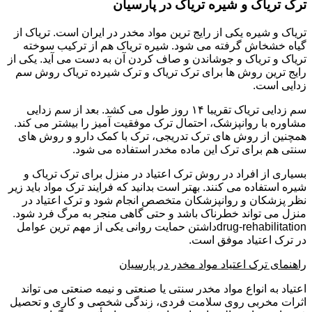
ترک تریاک و شیره تریاک در پارسیان
تریاک و شیره یکی از رایج ترین مواد مخدر در ایران است. تریاک از
گیاه خشخاش گرفته می شود. شیره تریاک هم از ترکیب سوخته
تریاک و تریاک و جوشاندن و صاف کردن آن به دست می آید. یکی از
رایج ترین روش ها برای ترک تریاک و ترک شیرده تریاک روش سم
زدایی است.
سم زدایی تریاک تقریبا ۱۴ روز طول می کشد. بعد از سم زدایی
مشاوره با روانپزشک، احتمال ترک موفقیت آمیز را بیشتر می کند.
همچنین از روش های ترک تدریجی، ترک با کمک دارو و روش های
سنتی هم برای ترک این ماده مخدر استفاده می شود.
بسیاری از افراد در روش ترک اعتیاد در منزل برای ترک تریاک و
شیره استفاده می کنند. بهتر است بدانید که فرایند ترک مواد باید زیر
نظر پزشکان و روانپزشکان متخصص انجام شود و ترک اعتیاد در
منزل می تواند خطرناک باشد و حتی گاهی منجر به مرگ فرد شود.
drug-rehabilitationداشتن حمایت روانی یکی از مهم ترین عوامل
در ترک اعتیاد موفق است.
راهنمای ترک اعتیاد مواد مخدر در پارسیان
اعتیاد به انواع مواد مخدر سنتی یا صنعتی و نیمه صنعتی می تواند
اثرات مخربی روی سلامت فردی، زندگی شخصی و کاری و تحصیل