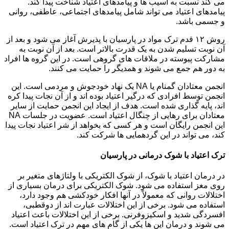
می کند نسبت به آسیب ها و پیامدهای اعتیاد شناخت پیدا کند.
پیامدهای اعتیاد می تواند شامل پیامدهای اجتماعی، عاطفی، روانی
و جسمی باشد.
روش ۱۲ قدم ترک مواد در پارسیان با پذیرش آغاز می شود و بعد از
آن نوبت تسلیم شدن به یک قدرت بالاتر است. بعد از آن نوبت به
مشارکت پیوسته در ملاقات های گروهی است. در این گروه ها افراد
به دور هم جمع می شوند و همدیگر را حمایت می کنند.
انجمن معتادان گمنام یا NA یک نهاد خودجوش و مردمی است. این
انجمن توسط افرادی که درگیر اعتیاد بوده اند و از آن نجات پیدا کره
اند، پایه گذاری شده است. هدف از ایجاد این انجمن حمایت از سایر
معتادان برای رهایی از چنگال اعتیاد است. عضویت در جلسات NA
این انجمن رایگان است و هر کسی که بخواهد از شر اعتیاد نجات پیدا
کند، می تواند در این گردهمایی ها شرکت کند.
ترک اعتیاد با شوک درمانی در پارسیان
در درمان اعتیاد با شوک، از شوک الکتریکی با ولتاژهای متغیر بر
روی مغز استفاده می شود. شوک الکتریکی برای درمان بسیاری از
اختلالات روانی که معمولاً در آنها افکار خودکشی هم وجود دارد،
استفاده می شود. برخی از این اختلالات عبارت اند از دوقطبی،
افسردگی شدید و اسکیزوفرنی. برخی از این اختلالات باعث اعتیاد
می شوند و درمان این ها یکی از گام های مهم در ترک اعتیاد است.