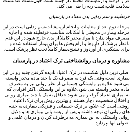
قرار گرفته و آزمایشات مختلف از جمله تست خون،تست قند،تست
سلامت قلب،تست ریه را طی می کند.
قرنطینه و سم زدایی بدن معتاد در پارسیان
مرحله دوم بعد از معاینات و انجام آزمایشات،سم زدایی است.در این
مرحله بیمار در محیطی با امکانات مناسب قرنطینه شده و اجازه
مصرف مواد ندارد تا مواد مخدر کاملاً از بدن خارج شود.در این قدم
با نظر پزشک از داروها و آرام بخش ها برای بیمار استفاده شده و
برای پیشگیری از اُوردوز و تشنج،بیمار کاملاً تحت نظر پزشک است.
مشاوره و درمان روانشناختی ترک اعتیاد در پارسیان
اصلی ترین دلیل شکست در ترک اعتیاد نادیده گرفتن جنبه روانی این
بیماری است،وقتی یک فرد به مصرف یک یا چند ماده مخدر وابسته
می شود علاوه بر وابستگی جسمانی،از نظر روانی نیز به مصرف
ماده مخدر وابسته می شود.علاوه بر این وابستگی،اکثر افرادی که
به بیماری اعتیاد گرفتار می شوند حداقل به یک یا چند بیماری روانی
و اختلال شخصیت دچار هستند و بهترین روش برای ترک اعتیاد
روشی است که علاوه بر ترک جسمانی و فیزیکی بیماری،به جنبه
های روانی آن توجه داشته و پس از ریشه یابی بیماری ها و دلایل
روانی وابستگی به این بیماری،به برطرف کردن و درمان علمی و
اصولی آنها بپردازد.