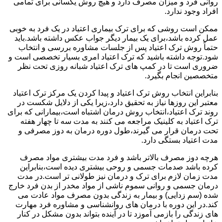
روانی فرد و میزان مصرف دارد و هیچ روش یکسانی برای تمامی
افراد وجود ندارد.
ممکن است روشی که برای ترک بیماری اعتیاد در یک فرد به خوبی
عمل کرده باشد،برای یک بیمار دیگر جواب عکس داشته باشد.باید
حتماً روش ترک اعتیاد پس از جلسات مشاوره بررسی و انتخاب
شود.توجه داشته باشید که ترک اعتیاد امری بسیار تخصصی است و
ضروری است تا در کمپ های ترک اعتیاد شبانه روزی تحت نظر
متخصصین انجام بگیرد.
بنابراین انتخاب روش ترک اعتیاد و پیدا کردن یک مرکز ترک اعتیاد
معتبر این روزها نیاز به تحقیق دارد،زیرا یکی از دلایل شکست در
روند ترک اعتیاد،انتخاب روش درمان اشتباه است،بیمارانی که برای
ترک اعتیاد به کلینیک مراجعه می کنند به مدت سه تا چهار هفته
تحت درمان قرار می گیرند،طول دوره درمان به دوز مصرفی و
مدت اعتیاد بستگی دارد.
هرچه دوز مصرف بالاتر باشد و فرد مدت بیشتری مواد مصرف
کرده باشد صدمات جسمی و روحی بیشتری دیده است،بنابراین
مدت زمان لازم برای ترک و درمان نیز طولانی تر است.در مدت
درمان جسمی و روانی سموم ناشی از مواد مخدر از بدن فرد خارج
شده (سم زدایی) و بیمار به زندگی بدون مصرف مواد عادت می
کند.در این دوره با درمان های روانشناسی و مشاوره فرد مهارت
های زندگی را بازمی آموزد تا در آینده بتواند بدون مشکل در کنار