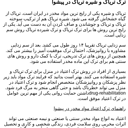
ترک تریاک و شیره تریاک در پیشوا
تریاک و شیره یکی از رایج ترین مواد مخدر در ایران است. تریاک از
گیاه خشخاش گرفته می شود. شیره تریاک هم از ترکیب سوخته
تریاک و تریاک و جوشاندن و صاف کردن آن به دست می آید. یکی از
رایج ترین روش ها برای ترک تریاک و ترک شیرده تریاک روش سم
زدایی است.
سم زدایی تریاک تقریبا ۱۴ روز طول می کشد. بعد از سم زدایی
مشاوره با روانپزشک، احتمال ترک موفقیت آمیز را بیشتر می کند.
همچنین از روش های ترک تدریجی، ترک با کمک دارو و روش های
سنتی هم برای ترک این ماده مخدر استفاده می شود.
بسیاری از افراد در روش ترک اعتیاد در منزل برای ترک تریاک و
شیره استفاده می کنند. بهتر است بدانید که فرایند ترک مواد باید زیر
نظر پزشکان و روانپزشکان متخصص انجام شود و ترک اعتیاد در
منزل می تواند خطرناک باشد و حتی گاهی منجر به مرگ فرد شود.
drug-rehabilitationداشتن حمایت روانی یکی از مهم ترین عوامل
در ترک اعتیاد موفق است.
راهنمای ترک اعتیاد مواد مخدر در پیشوا
اعتیاد به انواع مواد مخدر سنتی یا صنعتی و نیمه صنعتی می تواند
اثرات مخربی روی سلامت فردی، زندگی شخصی و کاری و تحصیل