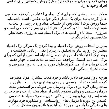
روانی فرد و میزان مصرف دارد و هیچ روش یکسانی برای تمامی
افراد وجود ندارد.
ممکن است روشی که برای ترک بیماری اعتیاد در یک فرد به خوبی
عمل کرده باشد،برای یک بیمار دیگر جواب عکس داشته باشد.باید
حتماً روش ترک اعتیاد پس از جلسات مشاوره بررسی و انتخاب
شود.توجه داشته باشید که ترک اعتیاد امری بسیار تخصصی است و
ضروری است تا در کمپ های ترک اعتیاد شبانه روزی تحت نظر
متخصصین انجام بگیرد.
بنابراین انتخاب روش ترک اعتیاد و پیدا کردن یک مرکز ترک اعتیاد
معتبر این روزها نیاز به تحقیق دارد،زیرا یکی از دلایل شکست در
روند ترک اعتیاد،انتخاب روش درمان اشتباه است،بیمارانی که برای
ترک اعتیاد به کلینیک مراجعه می کنند به مدت سه تا چهار هفته
تحت درمان قرار می گیرند،طول دوره درمان به دوز مصرفی و
مدت اعتیاد بستگی دارد.
هرچه دوز مصرف بالاتر باشد و فرد مدت بیشتری مواد مصرف
کرده باشد صدمات جسمی و روحی بیشتری دیده است،بنابراین
مدت زمان لازم برای ترک و درمان نیز طولانی تر است.در مدت
درمان جسمی و روانی سموم ناشی از مواد مخدر از بدن فرد خارج
شده (سم زدایی) و بیمار به زندگی بدون مصرف مواد عادت می
کند.در این دوره با درمان های روانشناسی و مشاوره فرد مهارت
های زندگی را بازمی آموزد تا در آینده بتواند بدون مشکل در کنار