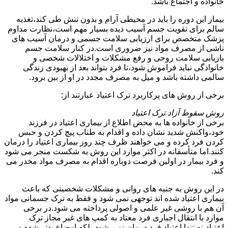
خانواده و اجتماع باشد.
بیمار این دوره را باید در محیطی آرام و بدون تنش طی کند،تغذیه
سالم برای تقویت جسم آسیب دیده بسیار مهم است،نظارت مداوم
پزشک متخصص برای ارزیابی سلامت جسمی و درمان آسیب های
ناشی از مصرف مواد نیز ضروری است.در کنار سلامت جسم
بازیابی سلامت روحی و رفع مشکلات و اختلالات شخصی و
خانوادگی نباید فراموش شود،تا فرد بتواند بعد از بهبودی زندگی
سالمی داشته باشد و میل به مصرف مجدد در او از بین برود.
برخی از روش های پرکاربرد ترک اعتیاد عبارتند از:
روش سقوط آزاد ترک اعتیاد
برخی از خانواده ها به محض اطلاع از بیماری اعتیاد در فرزند
خود،واکنش شدید نشان داده و اقدام به طناب پیچ کردن و حبس
کردن فرد کرده و می خواهند ظرف چند روز بیماری اعتیاد را درمان
کنند.اما متأسفانه در اکثر موارد این روش به شکست منجر می شود
و فرد بیمار در اولین فرصت دوباره اقدام به مصرف مواد مخدر می
کند.
در این روش به جنبه های روانی و مشکلات شخصیتی که باعث
بیماری اعتیاد شده اند توجهی نمی شود و فقط به ترک جسمانی مواد
آن هم با روشی غیر علمی و اصولی پرداخته می شود.در برخی
موارد با انتقال اجباری فرد معتاد به کمپ های غیر مجاز ترک
اعتیاد،نه تنها اعتیاد فرد درمان نمی شود،بلکه اوضاع بدتر شده و