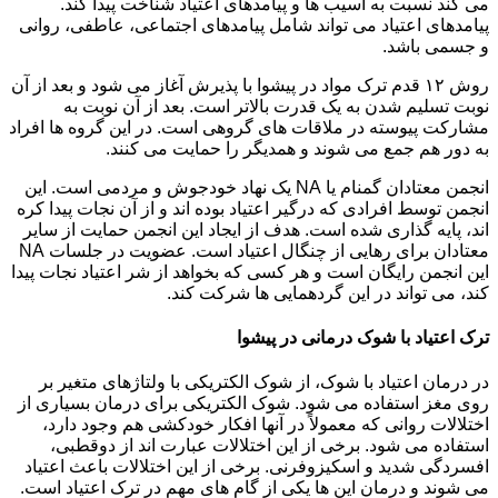
می کند نسبت به آسیب ها و پیامدهای اعتیاد شناخت پیدا کند.
پیامدهای اعتیاد می تواند شامل پیامدهای اجتماعی، عاطفی، روانی
و جسمی باشد.
روش ۱۲ قدم ترک مواد در پیشوا با پذیرش آغاز می شود و بعد از آن
نوبت تسلیم شدن به یک قدرت بالاتر است. بعد از آن نوبت به
مشارکت پیوسته در ملاقات های گروهی است. در این گروه ها افراد
به دور هم جمع می شوند و همدیگر را حمایت می کنند.
انجمن معتادان گمنام یا NA یک نهاد خودجوش و مردمی است. این
انجمن توسط افرادی که درگیر اعتیاد بوده اند و از آن نجات پیدا کره
اند، پایه گذاری شده است. هدف از ایجاد این انجمن حمایت از سایر
معتادان برای رهایی از چنگال اعتیاد است. عضویت در جلسات NA
این انجمن رایگان است و هر کسی که بخواهد از شر اعتیاد نجات پیدا
کند، می تواند در این گردهمایی ها شرکت کند.
ترک اعتیاد با شوک درمانی در پیشوا
در درمان اعتیاد با شوک، از شوک الکتریکی با ولتاژهای متغیر بر
روی مغز استفاده می شود. شوک الکتریکی برای درمان بسیاری از
اختلالات روانی که معمولاً در آنها افکار خودکشی هم وجود دارد،
استفاده می شود. برخی از این اختلالات عبارت اند از دوقطبی،
افسردگی شدید و اسکیزوفرنی. برخی از این اختلالات باعث اعتیاد
می شوند و درمان این ها یکی از گام های مهم در ترک اعتیاد است.