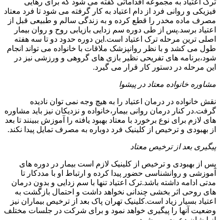
ترک اعتیاد به مجموعه اقداماتی گفته می شود که برای رهایی
فیزیکی و روانی فرد از دام اعتیاد به کار گرفته می شود تا فرد معتاد
مصرف ماده مخدر را قطع کرده و به زندگی سالم و طبیعی قبل از
اعتیاد برسد.پس از طی دوره سم زدایی بازیابی روح و روان بیمار
اصلی ترین مرحله ترک اعتیاد است.این دوره حدود دو تا سه هفته
طول می کشد و با نظر روانپزشک ملاقات با خانواده می تواند انجام
شود،برنامه های تفریحی نظیر بازی های گروهی و ورزشی نیز در
این مرحله در دستور کار قرار می گیرد.
مشاوره خانواده معتاد در پیشوا
نقش خانواده در درمان اعتیاد را به هیچ وجه نمی توان نادیده
گرفت.در کنار درمان روانی بیمار،خانواده و نزدیکان نیز باید مشاوره
های لازم برای نوع برخورد با معتاد بهبود یافته را آموزش ببینند تا بعد
از بهبودی و ترخیص از کلینیک فرد دوباره به مصرف تمایل پیدا نکند.
پیگیری بعد از ترخیص معتاد
پس از بهبودی و ترخیص از کلینیک لازم است بیمار در دوره های
آموزشی و روانشناسی حضور پیدا کرده و ارتباط او با مددکار تا
مدتی ادامه داشته باشد.ترک اعتیاد تنها با سم زدایی و بدون درمان
های روحی اثر بخشی چندانی نخواهد داشت و احتمال بازگشت به
اعتیاد بسیار زیاد است.کلینیک تهران پاک بعد از ترخیص بیماران نیز
وضعیت آنها را پیگیری خواهد نمود و برای شرکت در جلسات مختلف
از ایشان دعوت می شود.