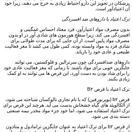
پزشکان در تجویز این دارو احتیاط زیادی به خرج می دهند، زیرا خود
آن اعتیادآور است.
ترک اعتیاد با داروهای ضد افسردگی
بدون مصرف مواد اعتیارآور، فرد معتاد احساس غمگینی و
افسردگی می کند. زیرا سطح هورمون های شادی آور در او بدون
مصرف مواد پایین است. از آن جایی که برای مدت طولانی برای
شادی فرد به مواد وابسته بوده، کمی طول می کشد تا مغز فعالیت
طبیعی و عادی خود را بازیابد.
داروهای ضدافسردگی چون سرترالین و فلوکستین، می توانند
جایگزین خوبی برای مواد باشند. تا زمانی که مغز فعالیت عادی خود
را برای شاد بودن به دست آورد، این قرص ها می توانند به او کمک
زیادی بکنند.
ترک اعتیاد با قرص B۲
قرص b۲ (بوپرنورفین) که با نام تجاری نالوکسان شناخته می شود،
از آلکالویئد های گیاه خشخاش بدست می آید. هرچند این قرص برای
ترک اعتیاد استفاده می شود، اما خود جزء مواد مخدر نیمه صنعتی
دسته بندی می شود.
از قرص b۲ برای ترک اعتیاد به عنوان جایگزین ترامادول و متادون