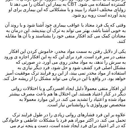
گسترده استفاده می شود. CBT به بیمار این امکان را می دهد تا
زوایای مختلف اعتیاد را ببیند و با مشکلاتی که این بیماری برای او
پدید آورده است روبه رو شود.
وقتی که یک فرد معتاد با عواقب بیماری خود آشنا شود و با روند آن
به خوبی آشنا باشد، بهتر می تواند به ترک آن بیندیشد. این درمان به
معتادان کمک می کند افکار منفی خود را بشناسند و با آن ها مقابله
کنند.
یکی از دلایل رفتن به سمت مواد مخدر، خاموش کردن این افکار
منفی در سر فرد است. فرد برای این که به این افکار اجازه ی ورود
به سرش را ندهد، به مواد مخدر روی می آورد. در صورتی که
مشکل اصلی فرد کشف شود و حل شود، فرد دیگر نیازی به
استفاده از مواد مخدر نمی بیند، از این رو فرایند ترک موفقیت آمیز
خواهد بود. در واقع با این درمان می تواند مشکل را از ریشه حل کند.
این افکار منفی معمولاً دلیل ایجاد افسردگی و یا اختلالات روانی
دیگر در کنار اعتیاد هستند. این اختلال ها هم باعث مصرف بیشتر
مواد شده و اعتیاد را تشدید می کند. در این موارد معمولا به
متخصص نورولوژی یا روانشناس نیاز است.
علاوه بر این فرد فشارهای روانی زیادی را در طول فرایند ترک
تحمل می کند. در اکثر موراد هم فرد با مشکلات عاطفی و خانوادگی
که در اثر اعتیاد برای فرد ایجاد شده است، دست و پنجه نرم می