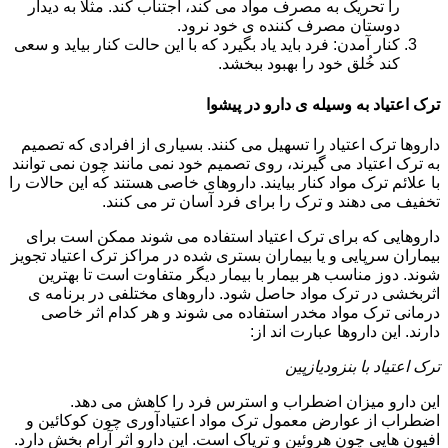
را تحریک به مصرف مواد می کند، اجتناب کند. مثلا به دیدار
دوستان مصرف کننده ی خود نرود.
کنار آمدن: فرد باید یاد بگیرد که با این حالت کنار بیاید و سعی
کند خُلق خود را بهبود ببخشد.
ترک اعتیاد به وسیله ی دارو در پیشوا
داروها ترک اعتیاد را تسهیل می کنند. بسیاری از افرادی که تصمیم
به ترک اعتیاد می گیرند، روی تصمیم خود نمی مانند چون نمی توانند
با علائم ترک مواد کنار بیایند. داروهای خاصی هستند که این حالات را
تخفیف می دهند و ترک را برای فرد آسان تر می کنند.
داروهایی که برای ترک اعتیاد استفاده می شوند ممکن است برای
بیماران سرپایی و یا بیماران بستری شده در مراکز ترک اعتیاد تجویز
شوند. دوز مناسب هر بیمار با بیمار دیگر متفاوت است تا بهترین
اثربخشی در ترک مواد حاصل شود. داروهای مختلفی در برنامه ی
درمانی ترک مواد مخدر استفاده می شوند و هر کدام اثر خاصی
دارند. این داروها عبارت اند از:
ترک اعتیاد با بنزودیازپین
این دارو میزان اضطراب و استرس فرد را کاهش می دهد.
اضطراب از عوارض معمول ترک مواد اعتیادآوری چون کوکائین و
افیون هایی چون هروئین و تریاک است. این دارو اثر آرام بخش دارد.