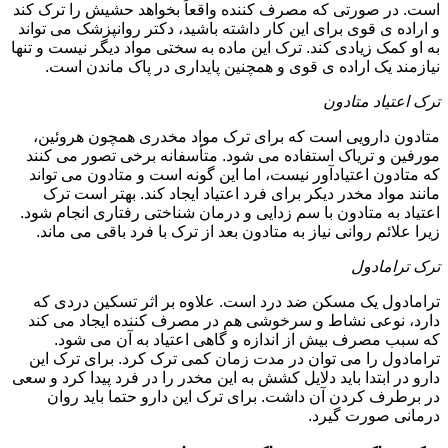
است. در صورتی که مصرف کننده واقعاً بخواهد حشیش را ترک کند
و اراده ی قوی برای این کار داشته باشید، دکتر روانپزشک می تواند
به او کمک زیادی کند. ترک این ماده به سختی مواد دیگر نیست و تنها
نیازمند یک اراده ی قوی و همچنین پایداری در پاک ماندن است.
ترک اعتیاد متادون
متادون دارویی است که برای ترک مواد مخدری همچون هروئین،
مورفین و تریاک استفاده می شود. متأسفانه برخی تصور می کنند
که متادون اعتیادآور نیست، اما این گونه است و متادون می تواند
مانند مواد مخدر دیکر برای فرد اعتیاد ایجاد کند. بهتر است ترک
اعتیاد به متادون با سم زدایی و درمان شناختی رفتاری انجام شود.
زیرا علائم روانی نیاز به متادون بعد از ترک با فرد باقی می ماند.
ترک ترامادول
ترامادول یک مسکن ضد درد است. علاوه بر اثر تسکین دردی که
دارد، نوعی نشاط و سرخوشی هم در مصرف کننده ایجاد می کند
که سبب مصرف بیش از اندازه و گاهی اعتیاد به آن می شود.
ترامادول را می توان در مدت زمان کمی ترک کرد. برای ترک این
دارو در ابتدا باید دلایل کشش به این مخدر را در فرد پیدا کرد و سعی
در برطرف کردن آن داشت. برای ترک این دارو حتما باید روان
درمانی صورت گیرد.