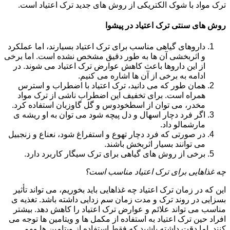
ترک مواد با شوک الکتریکی از روش های جدید ترک اعتیاد است.
روش های سنتی ترک اعتیاد در پیشوا
داروهای گیاهی مناسب برای ترک اعتیاد بسیارند، اما عملکرد
و اثربخشی آن ها به طور دقیق مشخص نشده است. اما برخی
از این داروها باعث کاهش عوارض ترک اعتیاد می شوند. در
ادامه به برخی از آن ها اشاره می کنیم.
همان طور که می دانید، ترک اعتیاد با اضطراب و استرس
همراه است. برای تخفیف این اضطراب ناشی از ترک مواد
مخدر، می توان از اسطخودوس و گل گاوزبان استفاده کرد.
اگر فرد دچار اسهال و دل پیچه شود می توان به او ریشه ی
مارشمالو داد.
در صورتی که فرد دچار تهوع و استفراغ شود، نعناع و زنجبیل
می توانند بسیار اثربخش باشند.
برخی از روش های گیاهی برای ترک سیگار کاربرد دارد.
چه غذاهایی برای ترک اعتیاد مناسب است؟
این که در زمان ترک اعتیاد چه غذاهایی باید بخوریم، می تواند تأثیر
بسزایی در روند ترک و مدت زمان سم زدایی داشته باشد. تغذیه ی
مناسب می تواند علائم و عوارض ترک اعتیاد را کاهش دهد. بیشتر
افراد حین ترک اعتیاد به استفاده از مکمل ها و ویتامین ها توجه می
کنند. اما دقت داشته باشید که فقط استفاده از ویتامین ها مهم