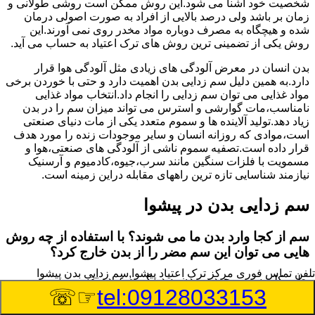
شخصیت خود آشنا می شود.این روش ممکن است روشی طولانی و
زمان بر باشد ولی درصد بالایی از افراد به صورت اصولی درمان
شده و هیچگاه به مصرف دوباره مواد مخدر روی نمی آورند.این
روش یکی از تضمینی ترین روش های ترک اعتیاد به حساب می آید.
بدن انسان در معرض آلودگی های زیادی مثل آلودگی هوا قرار
دارد.به همین دلیل سم زدایی بدن اهمیت دارد و حتی با خوردن برخی
مواد غذایی می توان سم زدایی را انجام داد.انتخاب مواد غذایی
نامناسب،مات گوارشی و استرس می تواند میزان سم را در بدن
زیاد دهد.تولید آلاینده ها و سموم متعدد یکی از مات دنیای صنعتی
است،موادی که روزانه انسان و سایر موجودات زنده را مورد هدف
قرار داده است.تصفیه سموم ناشی از آلودگی های صنعتی،هوا و
مسمویت با فلزات سنگین مانند سرب،جیوه،کادمیوم و آرسنیک
نیازمند شناسایی تازه ترین راههای مقابله دراین زمینه است.
سم زدایی بدن در پیشوا
سم از کجا وارد بدن ما می شوند؟ با استفاده از چه روش
هایی می توان این سم مضر را از بدن خارج کرد؟
تلفن تماس فوری
مرکز ترک اعتیاد پیشوا,سم زدایی بدن پیشوا
بطور کلی سم موجود در بدن به دو گروه عمده تقسیم می
☞☏
tel:09128033153
شوند.بخش بزرگی از این سموم مثل مواد به جا مانده از سموم
گیاهی و آفت کش ها،فلزات سنگین ناشی از آلودگی هوا،انواع