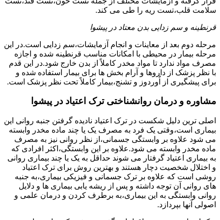
قرار گرفته و آزمایشات مختلف از جمله تست خون،تست قند،تست
سلامت قلب،تست ریه را طی می کند.
قرنطینه و سم زدایی بدن معتاد در پیشوا
مرحله دوم بعد از معاینات و انجام آزمایشات،سم زدایی است.در این
مرحله بیمار در محیطی با امکانات مناسب قرنطینه شده و اجازه
مصرف مواد ندارد تا مواد مخدر کاملاً از بدن خارج شود.در این قدم
با نظر پزشک از داروها و آرام بخش ها برای بیمار استفاده شده و
برای پیشگیری از اُوردوز و تشنج،بیمار کاملاً تحت نظر پزشک است.
مشاوره و درمان روانشناختی ترک اعتیاد در پیشوا
اصلی ترین دلیل شکست در ترک اعتیاد نادیده گرفتن جنبه روانی این
بیماری است،وقتی یک فرد به مصرف یک یا چند ماده مخدر وابسته
می شود علاوه بر وابستگی جسمانی،از نظر روانی نیز به مصرف
ماده مخدر وابسته می شود.علاوه بر این وابستگی،اکثر افرادی که
به بیماری اعتیاد گرفتار می شوند حداقل به یک یا چند بیماری روانی
و اختلال شخصیت دچار هستند و بهترین روش برای ترک اعتیاد
روشی است که علاوه بر ترک جسمانی و فیزیکی بیماری،به جنبه
های روانی آن توجه داشته و پس از ریشه یابی بیماری ها و دلایل
روانی وابستگی به این بیماری،به برطرف کردن و درمان علمی و
اصولی آنها بپردازد.