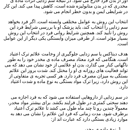
آور از بدن فرد خارج می شود. در نتیجه سم زدایی اثرات ماده ی
مخدری که در بدن متابولیزه شده است، کاهش پیدا می کند. این کار
در شرایطی ایمن و بدون خطر انجام می شود.
انتخاب این روش به عوامل مختلفی وابسته است. اگر فرد بخواهد
سم زدایی را انتخاب کند، باید پزشک او با بررسی شرایط فرد این
روش را تأیید کند. همچنین شرایط روانی فرد در انتخاب این روش
بسیار مؤثر است. از طرفی میزان وابستگی یکی دیگر از این عوامل
است.
هدف دیتاکس یا سم زدایی جلوگیری از وخامت علائم ترک اعتیاد
است. هنگامی که فرد معتاد مصرف ماده ی مخدر خود را به طور
ناگهانی کنار می گذارد، بدن او علائمی از خود نشان می دهد که می
تواند فعالیت های روزانه ی او را مختل کند. شدت بروز این علائم
بستگی به میزان مصرف فرد دارد. هر کسی تجربه ی متفاوتی از
این روش دارد، زیرا ترک مواد بستگی به نوع ماده و شدت اعتیاد
دارد.
در سم زدایی از داروهایی استفاده می شود که به فرد اجازه می
دهند سختی کمتری در طول فرایند بکشد. برای بیشتر مواد مخدر،
معمولاً چندین رو تا چند ماه طول می کشد تا علائم ترک اعتیاد
برطرف شود. مدت زمانی که فرد این علائم را نشان می دهد به
موارد زیادی بستگی دارد که عبارت اند از:
نوع ماده ی مخدر