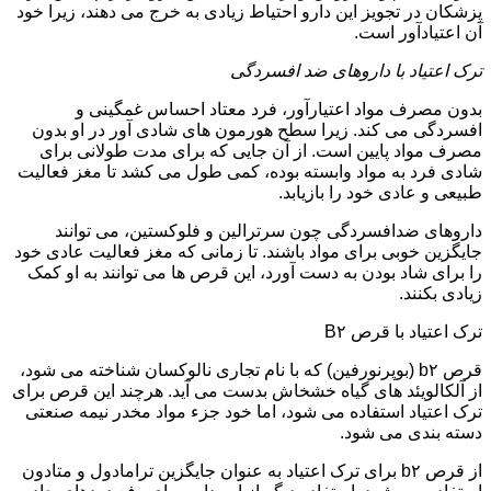
پزشکان در تجویز این دارو احتیاط زیادی به خرج می دهند، زیرا خود
آن اعتیادآور است.
ترک اعتیاد با داروهای ضد افسردگی
بدون مصرف مواد اعتیارآور، فرد معتاد احساس غمگینی و
افسردگی می کند. زیرا سطح هورمون های شادی آور در او بدون
مصرف مواد پایین است. از آن جایی که برای مدت طولانی برای
شادی فرد به مواد وابسته بوده، کمی طول می کشد تا مغز فعالیت
طبیعی و عادی خود را بازیابد.
داروهای ضدافسردگی چون سرترالین و فلوکستین، می توانند
جایگزین خوبی برای مواد باشند. تا زمانی که مغز فعالیت عادی خود
را برای شاد بودن به دست آورد، این قرص ها می توانند به او کمک
زیادی بکنند.
ترک اعتیاد با قرص B۲
قرص b۲ (بوپرنورفین) که با نام تجاری نالوکسان شناخته می شود،
از آلکالویئد های گیاه خشخاش بدست می آید. هرچند این قرص برای
ترک اعتیاد استفاده می شود، اما خود جزء مواد مخدر نیمه صنعتی
دسته بندی می شود.
از قرص b۲ برای ترک اعتیاد به عنوان جایگزین ترامادول و متادون