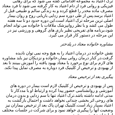
ترک اعتیاد به مجموعه اقداماتی گفته می شود که برای رهایی
فیزیکی و روانی فرد از دام اعتیاد به کار گرفته می شود تا فرد معتاد
مصرف ماده مخدر را قطع کرده و به زندگی سالم و طبیعی قبل از
اعتیاد برسد.پس از طی دوره سم زدایی بازیابی روح و روان بیمار
اصلی ترین مرحله ترک اعتیاد است.این دوره حدود دو تا سه هفته
طول می کشد و با نظر روانپزشک ملاقات با خانواده می تواند انجام
شود،برنامه های تفریحی نظیر بازی های گروهی و ورزشی نیز در
این مرحله در دستور کار قرار می گیرد.
مشاوره خانواده معتاد در پلدختر
نقش خانواده در درمان اعتیاد را به هیچ وجه نمی توان نادیده
گرفت.در کنار درمان روانی بیمار،خانواده و نزدیکان نیز باید مشاوره
های لازم برای نوع برخورد با معتاد بهبود یافته را آموزش ببینند تا بعد
از بهبودی و ترخیص از کلینیک فرد دوباره به مصرف تمایل پیدا نکند.
پیگیری بعد از ترخیص معتاد
پس از بهبودی و ترخیص از کلینیک لازم است بیمار در دوره های
آموزشی و روانشناسی حضور پیدا کرده و ارتباط او با مددکار تا
مدتی ادامه داشته باشد.ترک اعتیاد تنها با سم زدایی و بدون درمان
های روحی اثر بخشی چندانی نخواهد داشت و احتمال بازگشت به
اعتیاد بسیار زیاد است.کلینیک تهران پاک بعد از ترخیص بیماران نیز
وضعیت آنها را پیگیری خواهد نمود و برای شرکت در جلسات مختلف
از ایشان دعوت می شود.