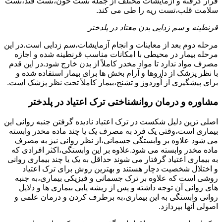
قرار گرفته و آزمایشات مختلف از جمله تست خون،تست قند،تست
سلامت قلب،تست ریه را طی می کند.
قرنطینه و سم زدایی بدن معتاد در پلدختر
مرحله دوم بعد از معاینات و انجام آزمایشات،سم زدایی است.در این
مرحله بیمار در محیطی با امکانات مناسب قرنطینه شده و اجازه
مصرف مواد ندارد تا مواد مخدر کاملاً از بدن خارج شود.در این قدم
با نظر پزشک از داروها و آرام بخش ها برای بیمار استفاده شده و
برای پیشگیری از اُوردوز و تشنج،بیمار کاملاً تحت نظر پزشک است.
مشاوره و درمان روانشناختی ترک اعتیاد در پلدختر
اصلی ترین دلیل شکست در ترک اعتیاد نادیده گرفتن جنبه روانی این
بیماری است،وقتی یک فرد به مصرف یک یا چند ماده مخدر وابسته
می شود علاوه بر وابستگی جسمانی،از نظر روانی نیز به مصرف
ماده مخدر وابسته می شود.علاوه بر این وابستگی،اکثر افرادی که
به بیماری اعتیاد گرفتار می شوند حداقل به یک یا چند بیماری روانی
و اختلال شخصیت دچار هستند و بهترین روش برای ترک اعتیاد
روشی است که علاوه بر ترک جسمانی و فیزیکی بیماری،به جنبه
های روانی آن توجه داشته و پس از ریشه یابی بیماری ها و دلایل
روانی وابستگی به این بیماری،به برطرف کردن و درمان علمی و
اصولی آنها بپردازد.