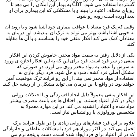
گسترده استفاده می شود. CBT به بیمار این امکان را می دهد تا
زوایای مختلف اعتیاد را ببیند و با مشکلاتی که این بیماری برای او
پدید آورده است روبه رو شود.
وقتی که یک فرد معتاد با عواقب بیماری خود آشنا شود و با روند آن
به خوبی آشنا باشد، بهتر می تواند به ترک آن بیندیشد. این درمان به
معتادان کمک می کند افکار منفی خود را بشناسند و با آن ها مقابله
کنند.
یکی از دلایل رفتن به سمت مواد مخدر، خاموش کردن این افکار
منفی در سر فرد است. فرد برای این که به این افکار اجازه ی ورود
به سرش را ندهد، به مواد مخدر روی می آورد. در صورتی که
مشکل اصلی فرد کشف شود و حل شود، فرد دیگر نیازی به
استفاده از مواد مخدر نمی بیند، از این رو فرایند ترک موفقیت آمیز
خواهد بود. در واقع با این درمان می تواند مشکل را از ریشه حل کند.
این افکار منفی معمولاً دلیل ایجاد افسردگی و یا اختلالات روانی
دیگر در کنار اعتیاد هستند. این اختلال ها هم باعث مصرف بیشتر
مواد شده و اعتیاد را تشدید می کند. در این موارد معمولا به
متخصص نورولوژی یا روانشناس نیاز است.
علاوه بر این فرد فشارهای روانی زیادی را در طول فرایند ترک
تحمل می کند. در اکثر موراد هم فرد با مشکلات عاطفی و خانوادگی
که در اثر اعتیاد برای فرد ایجاد شده است، دست و پنجه نرم می