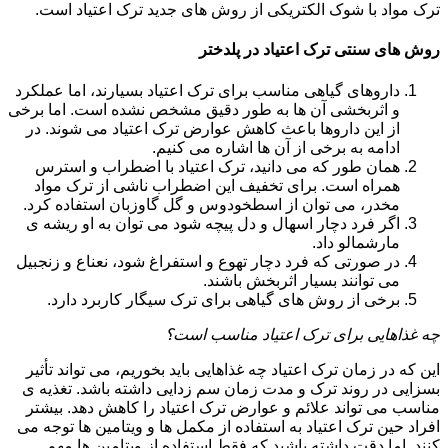
ترک مواد با شوک الکتریکی از روش های جدید ترک اعتیاد است.
روش های سنتی ترک اعتیاد در پلدختر
داروهای گیاهی مناسب برای ترک اعتیاد بسیارند، اما عملکرد
و اثربخشی آن ها به طور دقیق مشخص نشده است. اما برخی
از این داروها باعث کاهش عوارض ترک اعتیاد می شوند. در
ادامه به برخی از آن ها اشاره می کنیم.
همان طور که می دانید، ترک اعتیاد با اضطراب و استرس
همراه است. برای تخفیف این اضطراب ناشی از ترک مواد
مخدر، می توان از اسطخودوس و گل گاوزبان استفاده کرد.
اگر فرد دچار اسهال و دل پیچه شود می توان به او ریشه ی
مارشمالو داد.
در صورتی که فرد دچار تهوع و استفراغ شود، نعناع و زنجبیل
می توانند بسیار اثربخش باشند.
برخی از روش های گیاهی برای ترک سیگار کاربرد دارد.
چه غذاهایی برای ترک اعتیاد مناسب است؟
این که در زمان ترک اعتیاد چه غذاهایی باید بخوریم، می تواند تأثیر
بسزایی در روند ترک و مدت زمان سم زدایی داشته باشد. تغذیه ی
مناسب می تواند علائم و عوارض ترک اعتیاد را کاهش دهد. بیشتر
افراد حین ترک اعتیاد به استفاده از مکمل ها و ویتامین ها توجه می
کنند. اما دقت داشته باشید که فقط استفاده از ویتامین ها مهم