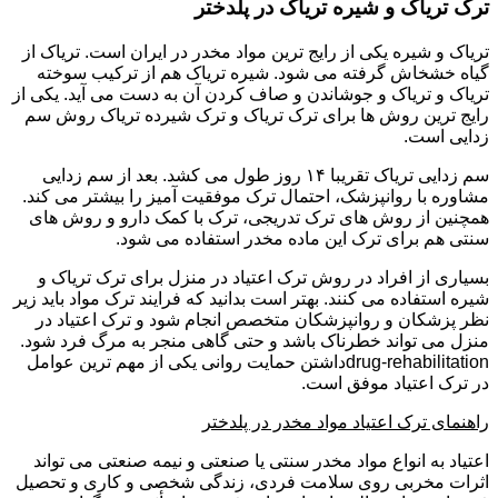
ترک تریاک و شیره تریاک در پلدختر
تریاک و شیره یکی از رایج ترین مواد مخدر در ایران است. تریاک از
گیاه خشخاش گرفته می شود. شیره تریاک هم از ترکیب سوخته
تریاک و تریاک و جوشاندن و صاف کردن آن به دست می آید. یکی از
رایج ترین روش ها برای ترک تریاک و ترک شیرده تریاک روش سم
زدایی است.
سم زدایی تریاک تقریبا ۱۴ روز طول می کشد. بعد از سم زدایی
مشاوره با روانپزشک، احتمال ترک موفقیت آمیز را بیشتر می کند.
همچنین از روش های ترک تدریجی، ترک با کمک دارو و روش های
سنتی هم برای ترک این ماده مخدر استفاده می شود.
بسیاری از افراد در روش ترک اعتیاد در منزل برای ترک تریاک و
شیره استفاده می کنند. بهتر است بدانید که فرایند ترک مواد باید زیر
نظر پزشکان و روانپزشکان متخصص انجام شود و ترک اعتیاد در
منزل می تواند خطرناک باشد و حتی گاهی منجر به مرگ فرد شود.
drug-rehabilitationداشتن حمایت روانی یکی از مهم ترین عوامل
در ترک اعتیاد موفق است.
راهنمای ترک اعتیاد مواد مخدر در پلدختر
اعتیاد به انواع مواد مخدر سنتی یا صنعتی و نیمه صنعتی می تواند
اثرات مخربی روی سلامت فردی، زندگی شخصی و کاری و تحصیل