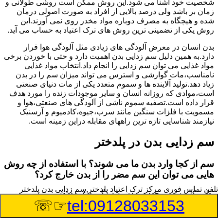
شخصیت خود آشنا می شود.این روش ممکن است روشی طولانی و
زمان بر باشد ولی درصد بالایی از افراد به صورت اصولی درمان
شده و هیچگاه به مصرف دوباره مواد مخدر روی نمی آورند.این
روش یکی از تضمینی ترین روش های ترک اعتیاد به حساب می آید.
بدن انسان در معرض آلودگی های زیادی مثل آلودگی هوا قرار
دارد.به همین دلیل سم زدایی بدن اهمیت دارد و حتی با خوردن برخی
مواد غذایی می توان سم زدایی را انجام داد.انتخاب مواد غذایی
نامناسب،مات گوارشی و استرس می تواند میزان سم را در بدن
زیاد دهد.تولید آلاینده ها و سموم متعدد یکی از مات دنیای صنعتی
است،موادی که روزانه انسان و سایر موجودات زنده را مورد هدف
قرار داده است.تصفیه سموم ناشی از آلودگی های صنعتی،هوا و
مسمویت با فلزات سنگین مانند سرب،جیوه،کادمیوم و آرسنیک
نیازمند شناسایی تازه ترین راههای مقابله دراین زمینه است.
سم زدایی بدن در پلدختر
سم از کجا وارد بدن ما می شوند؟ با استفاده از چه روش
هایی می توان این سم مضر را از بدن خارج کرد؟
تلفن تماس فوری
مرکز ترک اعتیاد پلدختر,سم زدایی بدن پلدختر
بطور کلی سم موجود در بدن به دو گروه عمده تقسیم می
☞☏
tel:09128033153
شوند.بخش بزرگی از این سموم مثل مواد به جا مانده از سموم
گیاهی و آفت کش ها،فلزات سنگین ناشی از آلودگی هوا،انواع