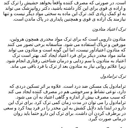
است. در صورتی که مصرف کننده واقعاً بخواهد حشیش را ترک کند
و اراده ی قوی برای این کار داشته باشید، دکتر روانپزشک می تواند
به او کمک زیادی کند. ترک این ماده به سختی مواد دیگر نیست و تنها
نیازمند یک اراده ی قوی و همچنین پایداری در پاک ماندن است.
ترک اعتیاد متادون
متادون دارویی است که برای ترک مواد مخدری همچون هروئین،
مورفین و تریاک استفاده می شود. متأسفانه برخی تصور می کنند
که متادون اعتیادآور نیست، اما این گونه است و متادون می تواند
مانند مواد مخدر دیکر برای فرد اعتیاد ایجاد کند. بهتر است ترک
اعتیاد به متادون با سم زدایی و درمان شناختی رفتاری انجام شود.
زیرا علائم روانی نیاز به متادون بعد از ترک با فرد باقی می ماند.
ترک ترامادول
ترامادول یک مسکن ضد درد است. علاوه بر اثر تسکین دردی که
دارد، نوعی نشاط و سرخوشی هم در مصرف کننده ایجاد می کند
که سبب مصرف بیش از اندازه و گاهی اعتیاد به آن می شود.
ترامادول را می توان در مدت زمان کمی ترک کرد. برای ترک این
دارو در ابتدا باید دلایل کشش به این مخدر را در فرد پیدا کرد و سعی
در برطرف کردن آن داشت. برای ترک این دارو حتما باید روان
درمانی صورت گیرد.