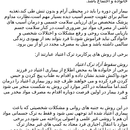
خانواده و اجتماع باشد.
بیمار این دوره را باید در محیطی آرام و بدون تنش طی کند،تغذیه
سالم برای تقویت جسم آسیب دیده بسیار مهم است،نظارت مداوم
پزشک متخصص برای ارزیابی سلامت جسمی و درمان آسیب های
ناشی از مصرف مواد نیز ضروری است.در کنار سلامت جسم
بازیابی سلامت روحی و رفع مشکلات و اختلالات شخصی و
خانوادگی نباید فراموش شود،تا فرد بتواند بعد از بهبودی زندگی
سالمی داشته باشد و میل به مصرف مجدد در او از بین برود.
برخی از روش های پرکاربرد ترک اعتیاد عبارتند از:
روش سقوط آزاد ترک اعتیاد
برخی از خانواده ها به محض اطلاع از بیماری اعتیاد در فرزند
خود،واکنش شدید نشان داده و اقدام به طناب پیچ کردن و حبس
کردن فرد کرده و می خواهند ظرف چند روز بیماری اعتیاد را درمان
کنند.اما متأسفانه در اکثر موارد این روش به شکست منجر می شود
و فرد بیمار در اولین فرصت دوباره اقدام به مصرف مواد مخدر می
کند.
در این روش به جنبه های روانی و مشکلات شخصیتی که باعث
بیماری اعتیاد شده اند توجهی نمی شود و فقط به ترک جسمانی مواد
آن هم با روشی غیر علمی و اصولی پرداخته می شود.در برخی
موارد با انتقال اجباری فرد معتاد به کمپ های غیر مجاز ترک
اعتیاد،نه تنها اعتیاد فرد درمان نمی شود،بلکه اوضاع بدتر شده و