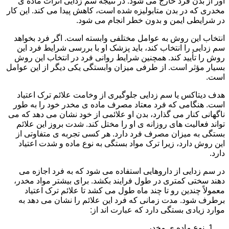
آور از بدن فرد خارج می شود. در نتیجه سم زدایی اثرات ماده ی
مخدری که در بدن متابولیزه شده است، کاهش پیدا می کند. این کار
در شرایطی ایمن و بدون خطر انجام می شود.
انتخاب این روش به عوامل مختلفی وابسته است. اگر فرد بخواهد
سم زدایی را انتخاب کند، باید پزشک او با بررسی شرایط فرد این
روش را تأیید کند. همچنین شرایط روانی فرد در انتخاب این روش
بسیار مؤثر است. از طرفی میزان وابستگی یکی دیگر از این عوامل
است.
هدف دیتاکس یا سم زدایی جلوگیری از وخامت علائم ترک اعتیاد
است. هنگامی که فرد معتاد مصرف ماده ی مخدر خود را به طور
ناگهانی کنار می گذارد، بدن او علائمی از خود نشان می دهد که می
تواند فعالیت های روزانه ی او را مختل کند. شدت بروز این علائم
بستگی به میزان مصرف فرد دارد. هر کسی تجربه ی متفاوتی از
این روش دارد، زیرا ترک مواد بستگی به نوع ماده و شدت اعتیاد
دارد.
در سم زدایی از داروهایی استفاده می شود که به فرد اجازه می
دهند سختی کمتری در طول فرایند بکشد. برای بیشتر مواد مخدر،
معمولاً چندین رو تا چند ماه طول می کشد تا علائم ترک اعتیاد
برطرف شود. مدت زمانی که فرد این علائم را نشان می دهد به
موارد زیادی بستگی دارد که عبارت اند از:
نوع ماده ی مخدر