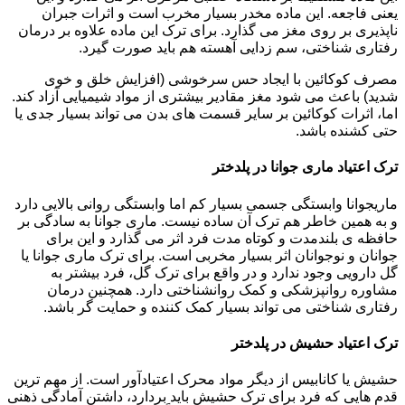
یعنی فاجعه. این ماده مخدر بسیار مخرب است و اثرات جبران
ناپذیری بر روی مغز می گذارد. برای ترک این ماده علاوه بر درمان
رفتاری شناختی، سم زدایی آهسته هم باید صورت گیرد.
مصرف کوکائین با ایجاد حس سرخوشی (افزایش خلق و خوی
شدید) باعث می شود مغز مقادیر بیشتری از مواد شیمیایی آزاد کند.
اما، اثرات کوکائین بر سایر قسمت های بدن می تواند بسیار جدی یا
حتی کشنده باشد.
ترک اعتیاد ماری جوانا در پلدختر
ماریجوانا وابستگی جسمی بسیار کم اما وابستگی روانی بالایی دارد
و به همین خاطر هم ترک آن ساده نیست. ماری جوانا به سادگی بر
حافظه ی بلندمدت و کوتاه مدت فرد اثر می گذارد و این برای
جوانان و نوجوانان اثر بسیار مخربی است. برای ترک ماری جوانا یا
گل دارویی وجود ندارد و در واقع برای ترک گل، فرد بیشتر به
مشاوره روانپزشکی و کمک روانشناختی دارد. همچنین درمان
رفتاری شناختی می تواند بسیار کمک کننده و حمایت گر باشد.
ترک اعتیاد حشیش در پلدختر
حشیش یا کانابیس از دیگر مواد محرک اعتیادآور است. از مهم ترین
قدم هایی که فرد برای ترک حشیش باید بردارد، داشتن آمادگی ذهنی