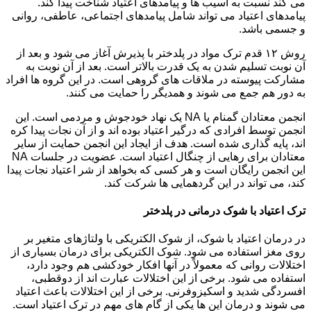
می کند نسبت به آسیب ها و پیامدهای اعتیاد شناخت پیدا کند.
پیامدهای اعتیاد می تواند شامل پیامدهای اجتماعی، عاطفی، روانی
و جسمی باشد.
روش ۱۲ قدم ترک مواد در پلدختر با پذیرش آغاز می شود و بعد از
آن نوبت تسلیم شدن به یک قدرت بالاتر است. بعد از آن نوبت به
مشارکت پیوسته در ملاقات های گروهی است. در این گروه ها افراد
به دور هم جمع می شوند و همدیگر را حمایت می کنند.
انجمن معتادان گمنام یا NA یک نهاد خودجوش و مردمی است. این
انجمن توسط افرادی که درگیر اعتیاد بوده اند و از آن نجات پیدا کره
اند، پایه گذاری شده است. هدف از ایجاد این انجمن حمایت از سایر
معتادان برای رهایی از چنگال اعتیاد است. عضویت در جلسات NA
این انجمن رایگان است و هر کسی که بخواهد از شر اعتیاد نجات پیدا
کند، می تواند در این گردهمایی ها شرکت کند.
ترک اعتیاد با شوک درمانی در پلدختر
در درمان اعتیاد با شوک، از شوک الکتریکی با ولتاژهای متغیر بر
روی مغز استفاده می شود. شوک الکتریکی برای درمان بسیاری از
اختلالات روانی که معمولاً در آنها افکار خودکشی هم وجود دارد،
استفاده می شود. برخی از این اختلالات عبارت اند از دوقطبی،
افسردگی شدید و اسکیزوفرنی. برخی از این اختلالات باعث اعتیاد
می شوند و درمان این ها یکی از گام های مهم در ترک اعتیاد است.