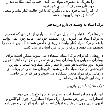
را تحریک به مصرف مواد می کند، اجتناب کند. مثلا به دیدار
دوستان مصرف کننده ی خود نرود.
کنار آمدن: فرد باید یاد بگیرد که با این حالت کنار بیاید و سعی
کند خُلق خود را بهبود ببخشد.
ترک اعتیاد به وسیله ی دارو در پلدختر
داروها ترک اعتیاد را تسهیل می کنند. بسیاری از افرادی که تصمیم
به ترک اعتیاد می گیرند، روی تصمیم خود نمی مانند چون نمی توانند
با علائم ترک مواد کنار بیایند. داروهای خاصی هستند که این حالات را
تخفیف می دهند و ترک را برای فرد آسان تر می کنند.
داروهایی که برای ترک اعتیاد استفاده می شوند ممکن است برای
بیماران سرپایی و یا بیماران بستری شده در مراکز ترک اعتیاد تجویز
شوند. دوز مناسب هر بیمار با بیمار دیگر متفاوت است تا بهترین
اثربخشی در ترک مواد حاصل شود. داروهای مختلفی در برنامه ی
درمانی ترک مواد مخدر استفاده می شوند و هر کدام اثر خاصی
دارند. این داروها عبارت اند از:
ترک اعتیاد با بنزودیازپین
این دارو میزان اضطراب و استرس فرد را کاهش می دهد.
اضطراب از عوارض معمول ترک مواد اعتیادآوری چون کوکائین و
افیون هایی چون هروئین و تریاک است. این دارو اثر آرام بخش دارد.