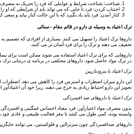
شناخت: شناخت شرایط و عواملی که فرد را تحریک به مصرف دوبار
اجتناب کردن: فرد تا جایی که می تواند باید از شرایطی که او ر
کنار آمدن: فرد باید یاد بگیرد که با این حالت کنار بیاید و سعی ک
ترک اعتیاد به وسیله ی دارو در قائم مقام - سنائی
داروها ترک اعتیاد را تسهیل می کنند. بسیاری از افرادی که تصمیم به ت
تخفیف می دهند و ترک را برای فرد آسان تر می کنند.
داروهایی که برای ترک اعتیاد استفاده می شوند ممکن است برای بیمارا
در ترک مواد حاصل شود. داروهای مختلفی در برنامه ی درمانی ترک مواد
ترک اعتیاد با بنزودیازپین
این دارو میزان اضطراب و استرس فرد را کاهش می دهد. اضطراب از ع
تجویز این دارو احتیاط زیادی به خرج می دهند، زیرا خود آن اعتیادآور 
ترک اعتیاد با داروهای ضد افسردگی
بدون مصرف مواد اعتیارآور، فرد معتاد احساس غمگینی و افسردگی م
وابسته بوده، کمی طول می کشد تا مغز فعالیت طبیعی و عادی خود را ب
داروهای ضدافسردگی چون سرترالین و فلوکستین، می توانند جایگزین خو