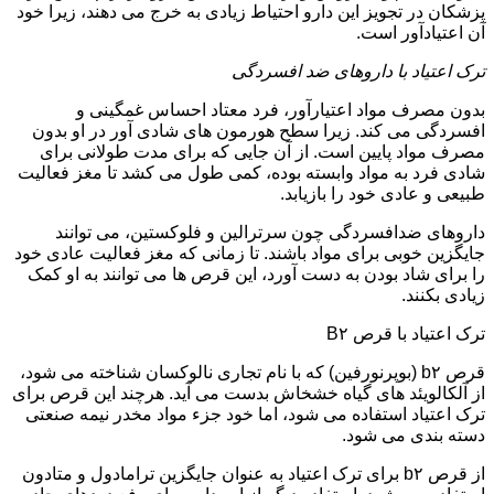
پزشکان در تجویز این دارو احتیاط زیادی به خرج می دهند، زیرا خود
آن اعتیادآور است.
ترک اعتیاد با داروهای ضد افسردگی
بدون مصرف مواد اعتیارآور، فرد معتاد احساس غمگینی و
افسردگی می کند. زیرا سطح هورمون های شادی آور در او بدون
مصرف مواد پایین است. از آن جایی که برای مدت طولانی برای
شادی فرد به مواد وابسته بوده، کمی طول می کشد تا مغز فعالیت
طبیعی و عادی خود را بازیابد.
داروهای ضدافسردگی چون سرترالین و فلوکستین، می توانند
جایگزین خوبی برای مواد باشند. تا زمانی که مغز فعالیت عادی خود
را برای شاد بودن به دست آورد، این قرص ها می توانند به او کمک
زیادی بکنند.
ترک اعتیاد با قرص B۲
قرص b۲ (بوپرنورفین) که با نام تجاری نالوکسان شناخته می شود،
از آلکالویئد های گیاه خشخاش بدست می آید. هرچند این قرص برای
ترک اعتیاد استفاده می شود، اما خود جزء مواد مخدر نیمه صنعتی
دسته بندی می شود.
از قرص b۲ برای ترک اعتیاد به عنوان جایگزین ترامادول و متادون