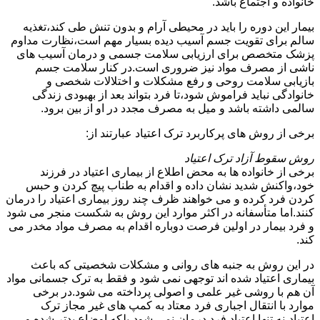
خانواده و اجتماع باشد.
بیمار این دوره را باید در محیطی آرام و بدون تنش طی کند،تغذیه
سالم برای تقویت جسم آسیب دیده بسیار مهم است،نظارت مداوم
پزشک متخصص برای ارزیابی سلامت جسمی و درمان آسیب های
ناشی از مصرف مواد نیز ضروری است.در کنار سلامت جسم
بازیابی سلامت روحی و رفع مشکلات و اختلالات شخصی و
خانوادگی نباید فراموش شود،تا فرد بتواند بعد از بهبودی زندگی
سالمی داشته باشد و میل به مصرف مجدد در او از بین برود.
برخی از روش های پرکاربرد ترک اعتیاد عبارتند از:
روش سقوط آزاد ترک اعتیاد
برخی از خانواده ها به محض اطلاع از بیماری اعتیاد در فرزند
خود،واکنش شدید نشان داده و اقدام به طناب پیچ کردن و حبس
کردن فرد کرده و می خواهند ظرف چند روز بیماری اعتیاد را درمان
کنند.اما متأسفانه در اکثر موارد این روش به شکست منجر می شود
و فرد بیمار در اولین فرصت دوباره اقدام به مصرف مواد مخدر می
کند.
در این روش به جنبه های روانی و مشکلات شخصیتی که باعث
بیماری اعتیاد شده اند توجهی نمی شود و فقط به ترک جسمانی مواد
آن هم با روشی غیر علمی و اصولی پرداخته می شود.در برخی
موارد با انتقال اجباری فرد معتاد به کمپ های غیر مجاز ترک
اعتیاد،نه تنها اعتیاد فرد درمان نمی شود،بلکه اوضاع بدتر شده و