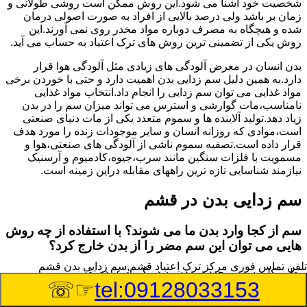
شخصیت خود آشنا می شود.این روش ممکن است روشی طولانی و
زمان بر باشد ولی درصد بالایی از افراد به صورت اصولی درمان
شده و هیچگاه به مصرف دوباره مواد مخدر روی نمی آورند.این
روش یکی از تضمینی ترین روش های ترک اعتیاد به حساب می آید.
بدن انسان در معرض آلودگی های زیادی مثل آلودگی هوا قرار
دارد.به همین دلیل سم زدایی بدن اهمیت دارد و حتی با خوردن برخی
مواد غذایی می توان سم زدایی را انجام داد.انتخاب مواد غذایی
نامناسب،مات گوارشی و استرس می تواند میزان سم را در بدن
زیاد دهد.تولید آلاینده ها و سموم متعدد یکی از مات دنیای صنعتی
است،موادی که روزانه انسان و سایر موجودات زنده را مورد هدف
قرار داده است.تصفیه سموم ناشی از آلودگی های صنعتی،هوا و
مسمویت با فلزات سنگین مانند سرب،جیوه،کادمیوم و آرسنیک
نیازمند شناسایی تازه ترین راههای مقابله دراین زمینه است.
سم زدایی بدن در قشم
سم از کجا وارد بدن ما می شوند؟ با استفاده از چه روش
هایی می توان این سم مضر را از بدن خارج کرد؟
تلفن تماس فوری
مرکز ترک اعتیاد قشم,سم زدایی بدن قشم
بطور کلی سم موجود در بدن به دو گروه عمده تقسیم می
☞☏
tel:09128033153
شوند.بخش بزرگی از این سموم مثل مواد به جا مانده از سموم
گیاهی و آفت کش ها،فلزات سنگین ناشی از آلودگی هوا،انواع