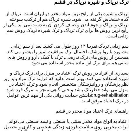
ترک تریاک و شیره تریاک در قشم
تریاک و شیره یکی از رایج ترین مواد مخدر در ایران است. تریاک از
گیاه خشخاش گرفته می شود. شیره تریاک هم از ترکیب سوخته
تریاک و تریاک و جوشاندن و صاف کردن آن به دست می آید. یکی از
رایج ترین روش ها برای ترک تریاک و ترک شیرده تریاک روش سم
زدایی است.
سم زدایی تریاک تقریبا ۱۴ روز طول می کشد. بعد از سم زدایی
مشاوره با روانپزشک، احتمال ترک موفقیت آمیز را بیشتر می کند.
همچنین از روش های ترک تدریجی، ترک با کمک دارو و روش های
سنتی هم برای ترک این ماده مخدر استفاده می شود.
بسیاری از افراد در روش ترک اعتیاد در منزل برای ترک تریاک و
شیره استفاده می کنند. بهتر است بدانید که فرایند ترک مواد باید زیر
نظر پزشکان و روانپزشکان متخصص انجام شود و ترک اعتیاد در
منزل می تواند خطرناک باشد و حتی گاهی منجر به مرگ فرد شود.
drug-rehabilitationداشتن حمایت روانی یکی از مهم ترین عوامل
در ترک اعتیاد موفق است.
راهنمای ترک اعتیاد مواد مخدر در قشم
اعتیاد به انواع مواد مخدر سنتی یا صنعتی و نیمه صنعتی می تواند
اثرات مخربی روی سلامت فردی، زندگی شخصی و کاری و تحصیل