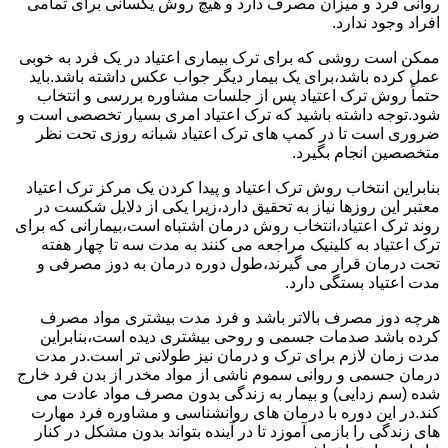
روانی فرد و میزان مصرف دارد و هیچ روش یکسانی برای تمامی
افراد وجود ندارد.
ممکن است روشی که برای ترک بیماری اعتیاد در یک فرد به خوبی
عمل کرده باشد،برای یک بیمار دیگر جواب عکس داشته باشد.باید
حتماً روش ترک اعتیاد پس از جلسات مشاوره بررسی و انتخاب
شود.توجه داشته باشید که ترک اعتیاد امری بسیار تخصصی است و
ضروری است تا در کمپ های ترک اعتیاد شبانه روزی تحت نظر
متخصصین انجام بگیرد.
بنابراین انتخاب روش ترک اعتیاد و پیدا کردن یک مرکز ترک اعتیاد
معتبر این روزها نیاز به تحقیق دارد،زیرا یکی از دلایل شکست در
روند ترک اعتیاد،انتخاب روش درمان اشتباه است،بیمارانی که برای
ترک اعتیاد به کلینیک مراجعه می کنند به مدت سه تا چهار هفته
تحت درمان قرار می گیرند،طول دوره درمان به دوز مصرفی و
مدت اعتیاد بستگی دارد.
هرچه دوز مصرف بالاتر باشد و فرد مدت بیشتری مواد مصرف
کرده باشد صدمات جسمی و روحی بیشتری دیده است،بنابراین
مدت زمان لازم برای ترک و درمان نیز طولانی تر است.در مدت
درمان جسمی و روانی سموم ناشی از مواد مخدر از بدن فرد خارج
شده (سم زدایی) و بیمار به زندگی بدون مصرف مواد عادت می
کند.در این دوره با درمان های روانشناسی و مشاوره فرد مهارت
های زندگی را بازمی آموزد تا در آینده بتواند بدون مشکل در کنار