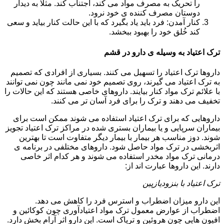
را تحریک به مصرف مواد می کند، اجتناب کند. مثلا به دیدار
دوستان مصرف کننده ی خود نرود.
کنار آمدن: فرد باید یاد بگیرد که با این حالت کنار بیاید و سعی
کند خُلق خود را بهبود ببخشد.
ترک اعتیاد به وسیله ی دارو در قشم
داروها ترک اعتیاد را تسهیل می کنند. بسیاری از افرادی که تصمیم
به ترک اعتیاد می گیرند، روی تصمیم خود نمی مانند چون نمی توانند
با علائم ترک مواد کنار بیایند. داروهای خاصی هستند که این حالات را
تخفیف می دهند و ترک را برای فرد آسان تر می کنند.
داروهایی که برای ترک اعتیاد استفاده می شوند ممکن است برای
بیماران سرپایی و یا بیماران بستری شده در مراکز ترک اعتیاد تجویز
شوند. دوز مناسب هر بیمار با بیمار دیگر متفاوت است تا بهترین
اثربخشی در ترک مواد حاصل شود. داروهای مختلفی در برنامه ی
درمانی ترک مواد مخدر استفاده می شوند و هر کدام اثر خاصی
دارند. این داروها عبارت اند از:
ترک اعتیاد با بنزودیازپین
این دارو میزان اضطراب و استرس فرد را کاهش می دهد.
اضطراب از عوارض معمول ترک مواد اعتیادآوری چون کوکائین و
افیون هایی چون هروئین و تریاک است. این دارو اثر آرام بخش دارد.