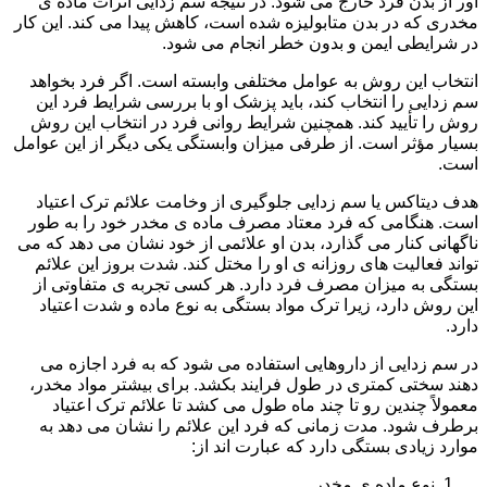
آور از بدن فرد خارج می شود. در نتیجه سم زدایی اثرات ماده ی
مخدری که در بدن متابولیزه شده است، کاهش پیدا می کند. این کار
در شرایطی ایمن و بدون خطر انجام می شود.
انتخاب این روش به عوامل مختلفی وابسته است. اگر فرد بخواهد
سم زدایی را انتخاب کند، باید پزشک او با بررسی شرایط فرد این
روش را تأیید کند. همچنین شرایط روانی فرد در انتخاب این روش
بسیار مؤثر است. از طرفی میزان وابستگی یکی دیگر از این عوامل
است.
هدف دیتاکس یا سم زدایی جلوگیری از وخامت علائم ترک اعتیاد
است. هنگامی که فرد معتاد مصرف ماده ی مخدر خود را به طور
ناگهانی کنار می گذارد، بدن او علائمی از خود نشان می دهد که می
تواند فعالیت های روزانه ی او را مختل کند. شدت بروز این علائم
بستگی به میزان مصرف فرد دارد. هر کسی تجربه ی متفاوتی از
این روش دارد، زیرا ترک مواد بستگی به نوع ماده و شدت اعتیاد
دارد.
در سم زدایی از داروهایی استفاده می شود که به فرد اجازه می
دهند سختی کمتری در طول فرایند بکشد. برای بیشتر مواد مخدر،
معمولاً چندین رو تا چند ماه طول می کشد تا علائم ترک اعتیاد
برطرف شود. مدت زمانی که فرد این علائم را نشان می دهد به
موارد زیادی بستگی دارد که عبارت اند از:
نوع ماده ی مخدر