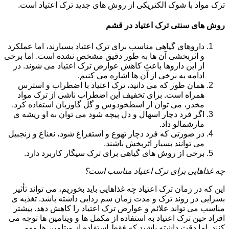
ترک مواد با شوک الکتریکی از روش های جدید ترک اعتیاد است.
روش های سنتی ترک اعتیاد در قشم
داروهای گیاهی مناسب برای ترک اعتیاد بسیارند، اما عملکرد
و اثربخشی آن ها به طور دقیق مشخص نشده است. اما برخی
از این داروها باعث کاهش عوارض ترک اعتیاد می شوند. در
ادامه به برخی از آن ها اشاره می کنیم.
همان طور که می دانید، ترک اعتیاد با اضطراب و استرس
همراه است. برای تخفیف این اضطراب ناشی از ترک مواد
مخدر، می توان از اسطخودوس و گل گاوزبان استفاده کرد.
اگر فرد دچار اسهال و دل پیچه شود می توان به او ریشه ی
مارشمالو داد.
در صورتی که فرد دچار تهوع و استفراغ شود، نعناع و زنجبیل
می توانند بسیار اثربخش باشند.
برخی از روش های گیاهی برای ترک سیگار کاربرد دارد.
چه غذاهایی برای ترک اعتیاد مناسب است؟
این که در زمان ترک اعتیاد چه غذاهایی باید بخوریم، می تواند تأثیر
بسزایی در روند ترک و مدت زمان سم زدایی داشته باشد. تغذیه ی
مناسب می تواند علائم و عوارض ترک اعتیاد را کاهش دهد. بیشتر
افراد حین ترک اعتیاد به استفاده از مکمل ها و ویتامین ها توجه می
کنند. اما دقت داشته باشید که فقط استفاده از ویتامین ها مهم