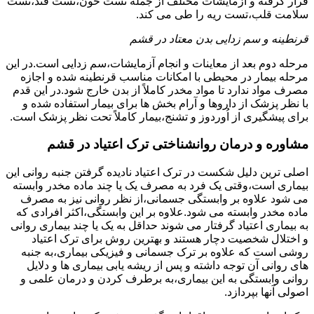
قرار گرفته و آزمایشات مختلف از جمله تست خون،تست قند،تست
سلامت قلب،تست ریه را طی می کند.
قرنطینه و سم زدایی بدن معتاد در قشم
مرحله دوم بعد از معاینات و انجام آزمایشات،سم زدایی است.در این
مرحله بیمار در محیطی با امکانات مناسب قرنطینه شده و اجازه
مصرف مواد ندارد تا مواد مخدر کاملاً از بدن خارج شود.در این قدم
با نظر پزشک از داروها و آرام بخش ها برای بیمار استفاده شده و
برای پیشگیری از اُوردوز و تشنج،بیمار کاملاً تحت نظر پزشک است.
مشاوره و درمان روانشناختی ترک اعتیاد در قشم
اصلی ترین دلیل شکست در ترک اعتیاد نادیده گرفتن جنبه روانی این
بیماری است،وقتی یک فرد به مصرف یک یا چند ماده مخدر وابسته
می شود علاوه بر وابستگی جسمانی،از نظر روانی نیز به مصرف
ماده مخدر وابسته می شود.علاوه بر این وابستگی،اکثر افرادی که
به بیماری اعتیاد گرفتار می شوند حداقل به یک یا چند بیماری روانی
و اختلال شخصیت دچار هستند و بهترین روش برای ترک اعتیاد
روشی است که علاوه بر ترک جسمانی و فیزیکی بیماری،به جنبه
های روانی آن توجه داشته و پس از ریشه یابی بیماری ها و دلایل
روانی وابستگی به این بیماری،به برطرف کردن و درمان علمی و
اصولی آنها بپردازد.