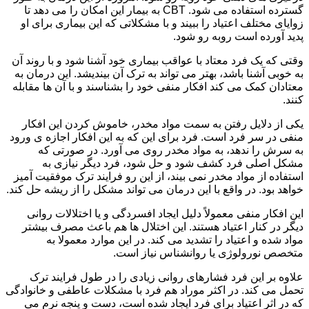
گسترده استفاده می شود. CBT به بیمار این امکان را می دهد تا
زوایای مختلف اعتیاد را ببیند و با مشکلاتی که این بیماری برای او
پدید آورده است روبه رو شود.
وقتی که یک فرد معتاد با عواقب بیماری خود آشنا شود و با روند آن
به خوبی آشنا باشد، بهتر می تواند به ترک آن بیندیشد. این درمان به
معتادان کمک می کند افکار منفی خود را بشناسند و با آن ها مقابله
کنند.
یکی از دلایل رفتن به سمت مواد مخدر، خاموش کردن این افکار
منفی در سر فرد است. فرد برای این که به این افکار اجازه ی ورود
به سرش را ندهد، به مواد مخدر روی می آورد. در صورتی که
مشکل اصلی فرد کشف شود و حل شود، فرد دیگر نیازی به
استفاده از مواد مخدر نمی بیند، از این رو فرایند ترک موفقیت آمیز
خواهد بود. در واقع با این درمان می تواند مشکل را از ریشه حل کند.
این افکار منفی معمولاً دلیل ایجاد افسردگی و یا اختلالات روانی
دیگر در کنار اعتیاد هستند. این اختلال ها هم باعث مصرف بیشتر
مواد شده و اعتیاد را تشدید می کند. در این موارد معمولا به
متخصص نورولوژی یا روانشناس نیاز است.
علاوه بر این فرد فشارهای روانی زیادی را در طول فرایند ترک
تحمل می کند. در اکثر موراد هم فرد با مشکلات عاطفی و خانوادگی
که در اثر اعتیاد برای فرد ایجاد شده است، دست و پنجه نرم می