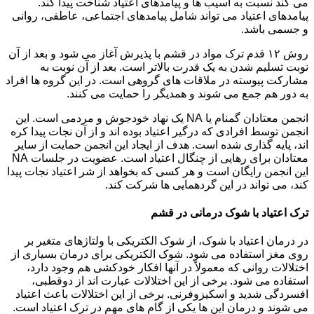
می کند نسبت به آسیب ها و پیامدهای اعتیاد شناخت پیدا کند.
پیامدهای اعتیاد می تواند شامل پیامدهای اجتماعی، عاطفی، روانی
و جسمی باشد.
روش ۱۲ قدم ترک مواد در قشم با پذیرش آغاز می شود و بعد از آن
نوبت تسلیم شدن به یک قدرت بالاتر است. بعد از آن نوبت به
مشارکت پیوسته در ملاقات های گروهی است. در این گروه ها افراد
به دور هم جمع می شوند و همدیگر را حمایت می کنند.
انجمن معتادان گمنام یا NA یک نهاد خودجوش و مردمی است. این
انجمن توسط افرادی که درگیر اعتیاد بوده اند و از آن نجات پیدا کره
اند، پایه گذاری شده است. هدف از ایجاد این انجمن حمایت از سایر
معتادان برای رهایی از چنگال اعتیاد است. عضویت در جلسات NA
این انجمن رایگان است و هر کسی که بخواهد از شر اعتیاد نجات پیدا
کند، می تواند در این گردهمایی ها شرکت کند.
ترک اعتیاد با شوک درمانی در قشم
در درمان اعتیاد با شوک، از شوک الکتریکی با ولتاژهای متغیر بر
روی مغز استفاده می شود. شوک الکتریکی برای درمان بسیاری از
اختلالات روانی که معمولاً در آنها افکار خودکشی هم وجود دارد،
استفاده می شود. برخی از این اختلالات عبارت اند از دوقطبی،
افسردگی شدید و اسکیزوفرنی. برخی از این اختلالات باعث اعتیاد
می شوند و درمان این ها یکی از گام های مهم در ترک اعتیاد است.