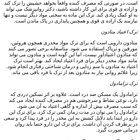
است. در صورتی که مصرف کننده واقعاً بخواهد حشیش را ترک کند
و اراده ی قوی برای این کار داشته باشید، دکتر روانپزشک می تواند
به او کمک زیادی کند. ترک این ماده به سختی مواد دیگر نیست و تنها
نیازمند یک اراده ی قوی و همچنین پایداری در پاک ماندن است.
ترک اعتیاد متادون
متادون دارویی است که برای ترک مواد مخدری همچون هروئین،
مورفین و تریاک استفاده می شود. متأسفانه برخی تصور می کنند
که متادون اعتیادآور نیست، اما این گونه است و متادون می تواند
مانند مواد مخدر دیکر برای فرد اعتیاد ایجاد کند. بهتر است ترک
اعتیاد به متادون با سم زدایی و درمان شناختی رفتاری انجام شود.
زیرا علائم روانی نیاز به متادون بعد از ترک با فرد باقی می ماند.
ترک ترامادول
ترامادول یک مسکن ضد درد است. علاوه بر اثر تسکین دردی که
دارد، نوعی نشاط و سرخوشی هم در مصرف کننده ایجاد می کند
که سبب مصرف بیش از اندازه و گاهی اعتیاد به آن می شود.
ترامادول را می توان در مدت زمان کمی ترک کرد. برای ترک این
دارو در ابتدا باید دلایل کشش به این مخدر را در فرد پیدا کرد و سعی
در برطرف کردن آن داشت. برای ترک این دارو حتما باید روان
درمانی صورت گیرد.