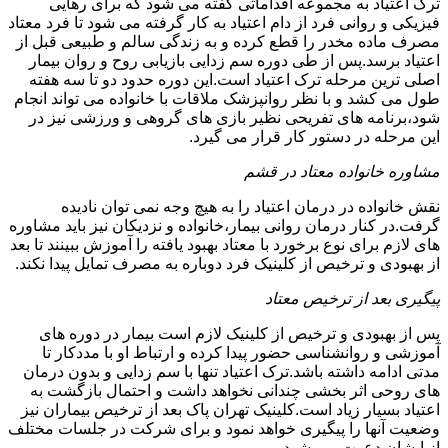
ترک اعتیاد به مجموعه اقداماتی گفته می شود که برای رهایی
فیزیکی و روانی فرد از دام اعتیاد به کار گرفته می شود تا فرد معتاد
مصرف ماده مخدر را قطع کرده و به زندگی سالم و طبیعی قبل از
اعتیاد برسد.پس از طی دوره سم زدایی بازیابی روح و روان بیمار
اصلی ترین مرحله ترک اعتیاد است.این دوره حدود دو تا سه هفته
طول می کشد و با نظر روانپزشک ملاقات با خانواده می تواند انجام
شود،برنامه های تفریحی نظیر بازی های گروهی و ورزشی نیز در
این مرحله در دستور کار قرار می گیرد.
مشاوره خانواده معتاد در قشم
نقش خانواده در درمان اعتیاد را به هیچ وجه نمی توان نادیده
گرفت.در کنار درمان روانی بیمار،خانواده و نزدیکان نیز باید مشاوره
های لازم برای نوع برخورد با معتاد بهبود یافته را آموزش ببینند تا بعد
از بهبودی و ترخیص از کلینیک فرد دوباره به مصرف تمایل پیدا نکند.
پیگیری بعد از ترخیص معتاد
پس از بهبودی و ترخیص از کلینیک لازم است بیمار در دوره های
آموزشی و روانشناسی حضور پیدا کرده و ارتباط او با مددکار تا
مدتی ادامه داشته باشد.ترک اعتیاد تنها با سم زدایی و بدون درمان
های روحی اثر بخشی چندانی نخواهد داشت و احتمال بازگشت به
اعتیاد بسیار زیاد است.کلینیک تهران پاک بعد از ترخیص بیماران نیز
وضعیت آنها را پیگیری خواهد نمود و برای شرکت در جلسات مختلف
از ایشان دعوت می شود.