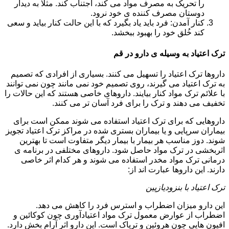
را تحریک به مصرف مواد می کند، اجتناب کند. مثلا به دیدار
دوستان مصرف کننده ی خود نرود.
کنار آمدن: فرد باید یاد بگیرد که با این حالت کنار بیاید و سعی
کند خُلق خود را بهبود ببخشد.
ترک اعتیاد به وسیله ی دارو در قم
داروها ترک اعتیاد را تسهیل می کنند. بسیاری از افرادی که تصمیم
به ترک اعتیاد می گیرند، روی تصمیم خود نمی مانند چون نمی توانند
با علائم ترک مواد کنار بیایند. داروهای خاصی هستند که این حالات را
تخفیف می دهند و ترک را برای فرد آسان تر می کنند.
داروهایی که برای ترک اعتیاد استفاده می شوند ممکن است برای
بیماران سرپایی و یا بیماران بستری شده در مراکز ترک اعتیاد تجویز
شوند. دوز مناسب هر بیمار با بیمار دیگر متفاوت است تا بهترین
اثربخشی در ترک مواد حاصل شود. داروهای مختلفی در برنامه ی
درمانی ترک مواد مخدر استفاده می شوند و هر کدام اثر خاصی
دارند. این داروها عبارت اند از:
ترک اعتیاد با بنزودیازپین
این دارو میزان اضطراب و استرس فرد را کاهش می دهد.
اضطراب از عوارض معمول ترک مواد اعتیادآوری چون کوکائین و
افیون هایی چون هروئین و تریاک است. این دارو اثر آرام بخش دارد.