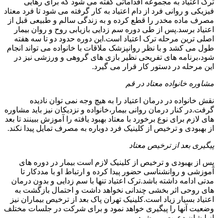
ترک اعتیاد به مجموعه اقداماتی گفته می شود که برای رهایی
فیزیکی و روانی فرد از دام اعتیاد به کار گرفته می شود تا فرد معتاد
مصرف ماده مخدر را قطع کرده و به زندگی سالم و طبیعی قبل از
اعتیاد برسد.پس از طی دوره سم زدایی بازیابی روح و روان بیمار
اصلی ترین مرحله ترک اعتیاد است.این دوره حدود دو تا سه هفته
طول می کشد و با نظر روانپزشک ملاقات با خانواده می تواند انجام
شود،برنامه های تفریحی نظیر بازی های گروهی و ورزشی نیز در
این مرحله در دستور کار قرار می گیرد.
مشاوره خانواده معتاد در قم
نقش خانواده در درمان اعتیاد را به هیچ وجه نمی توان نادیده
گرفت.در کنار درمان روانی بیمار،خانواده و نزدیکان نیز باید مشاوره
های لازم برای نوع برخورد با معتاد بهبود یافته را آموزش ببینند تا بعد
از بهبودی و ترخیص از کلینیک فرد دوباره به مصرف تمایل پیدا نکند.
پیگیری بعد از ترخیص معتاد
پس از بهبودی و ترخیص از کلینیک لازم است بیمار در دوره های
آموزشی و روانشناسی حضور پیدا کرده و ارتباط او با مددکار تا
مدتی ادامه داشته باشد.ترک اعتیاد تنها با سم زدایی و بدون درمان
های روحی اثر بخشی چندانی نخواهد داشت و احتمال بازگشت به
اعتیاد بسیار زیاد است.کلینیک تهران پاک بعد از ترخیص بیماران نیز
وضعیت آنها را پیگیری خواهد نمود و برای شرکت در جلسات مختلف
از ایشان دعوت می شود.