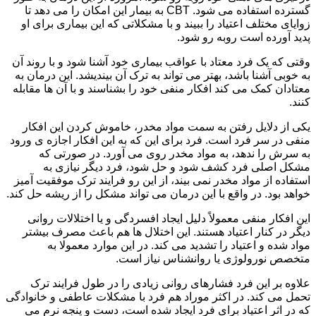
گسترده استفاده می شود. CBT به بیمار این امکان را می دهد تا
زوایای مختلف اعتیاد را ببیند و با مشکلاتی که این بیماری برای او
پدید آورده است روبه رو شود.
وقتی که یک فرد معتاد با عواقب بیماری خود آشنا شود و با روند آن
به خوبی آشنا باشد، بهتر می تواند به ترک آن بیندیشد. این درمان به
معتادان کمک می کند افکار منفی خود را بشناسند و با آن ها مقابله
کنند.
یکی از دلایل رفتن به سمت مواد مخدر، خاموش کردن این افکار
منفی در سر فرد است. فرد برای این که به این افکار اجازه ی ورود
به سرش را ندهد، به مواد مخدر روی می آورد. در صورتی که
مشکل اصلی فرد کشف شود و حل شود، فرد دیگر نیازی به
استفاده از مواد مخدر نمی بیند، از این رو فرایند ترک موفقیت آمیز
خواهد بود. در واقع با این درمان می تواند مشکل را از ریشه حل کند.
این افکار منفی معمولاً دلیل ایجاد افسردگی و یا اختلالات روانی
دیگر در کنار اعتیاد هستند. این اختلال ها هم باعث مصرف بیشتر
مواد شده و اعتیاد را تشدید می کند. در این موارد معمولا به
متخصص نورولوژی یا روانشناس نیاز است.
علاوه بر این فرد فشارهای روانی زیادی را در طول فرایند ترک
تحمل می کند. در اکثر موراد هم فرد با مشکلات عاطفی و خانوادگی
که در اثر اعتیاد برای فرد ایجاد شده است، دست و پنجه نرم می