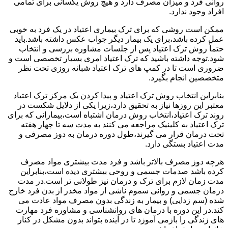
روانی فرد و میزان مصرف دارد و هیچ روش یکسانی برای تمامی
افراد وجود ندارد.
ممکن است روشی که برای ترک بیماری اعتیاد در یک فرد به خوبی
عمل کرده باشد،برای یک بیمار دیگر جواب عکس داشته باشد.باید
حتماً روش ترک اعتیاد پس از جلسات مشاوره بررسی و انتخاب
شود.توجه داشته باشید که ترک اعتیاد امری بسیار تخصصی است و
ضروری است تا در کمپ های ترک اعتیاد شبانه روزی تحت نظر
متخصصین انجام بگیرد.
بنابراین انتخاب روش ترک اعتیاد و پیدا کردن یک مرکز ترک اعتیاد
معتبر این روزها نیاز به تحقیق دارد،زیرا یکی از دلایل شکست در
روند ترک اعتیاد،انتخاب روش درمان اشتباه است،بیمارانی که برای
ترک اعتیاد به کلینیک مراجعه می کنند به مدت سه تا چهار هفته
تحت درمان قرار می گیرند،طول دوره درمان به دوز مصرفی و
مدت اعتیاد بستگی دارد.
هرچه دوز مصرف بالاتر باشد و فرد مدت بیشتری مواد مصرف
کرده باشد صدمات جسمی و روحی بیشتری دیده است،بنابراین
مدت زمان لازم برای ترک و درمان نیز طولانی تر است.در مدت
درمان جسمی و روانی سموم ناشی از مواد مخدر از بدن فرد خارج
شده (سم زدایی) و بیمار به زندگی بدون مصرف مواد عادت می
کند.در این دوره با درمان های روانشناسی و مشاوره فرد مهارت
های زندگی را بازمی آموزد تا در آینده بتواند بدون مشکل در کنار