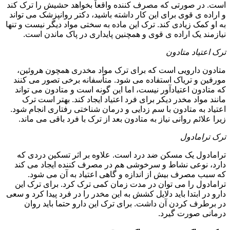
است. در صورتی که مصرف کننده واقعاً بخواهد حشیش را ترک کند
و اراده ی قوی برای این کار داشته باشید، دکتر روانپزشک می تواند
به او کمک زیادی کند. ترک این ماده به سختی مواد دیگر نیست و تنها
نیازمند یک اراده ی قوی و همچنین پایداری در پاک ماندن است.
ترک اعتیاد متادون
متادون دارویی است که برای ترک مواد مخدری همچون هروئین،
مورفین و تریاک استفاده می شود. متأسفانه برخی تصور می کنند
که متادون اعتیادآور نیست، اما این گونه است و متادون می تواند
مانند مواد مخدر دیکر برای فرد اعتیاد ایجاد کند. بهتر است ترک
اعتیاد به متادون با سم زدایی و درمان شناختی رفتاری انجام شود.
زیرا علائم روانی نیاز به متادون بعد از ترک با فرد باقی می ماند.
ترک ترامادول
ترامادول یک مسکن ضد درد است. علاوه بر اثر تسکین دردی که
دارد، نوعی نشاط و سرخوشی هم در مصرف کننده ایجاد می کند
که سبب مصرف بیش از اندازه و گاهی اعتیاد به آن می شود.
ترامادول را می توان در مدت زمان کمی ترک کرد. برای ترک این
دارو در ابتدا باید دلایل کشش به این مخدر را در فرد پیدا کرد و سعی
در برطرف کردن آن داشت. برای ترک این دارو حتما باید روان
درمانی صورت گیرد.