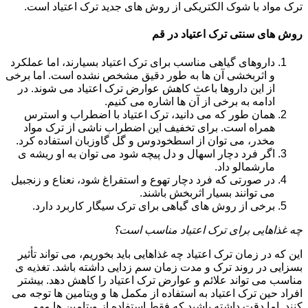
ترک مواد با شوک الکتریکی از روش های جدید ترک اعتیاد است.
روش های سنتی ترک اعتیاد در قم
داروهای گیاهی مناسب برای ترک اعتیاد بسیارند، اما عملکرد
و اثربخشی آن ها به طور دقیق مشخص نشده است. اما برخی
از این داروها باعث کاهش عوارض ترک اعتیاد می شوند. در
ادامه به برخی از آن ها اشاره می کنیم.
همان طور که می دانید، ترک اعتیاد با اضطراب و استرس
همراه است. برای تخفیف این اضطراب ناشی از ترک مواد
مخدر، می توان از اسطخودوس و گل گاوزبان استفاده کرد.
اگر فرد دچار اسهال و دل پیچه شود می توان به او ریشه ی
مارشمالو داد.
در صورتی که فرد دچار تهوع و استفراغ شود، نعناع و زنجبیل
می توانند بسیار اثربخش باشند.
برخی از روش های گیاهی برای ترک سیگار کاربرد دارد.
چه غذاهایی برای ترک اعتیاد مناسب است؟
این که در زمان ترک اعتیاد چه غذاهایی باید بخوریم، می تواند تأثیر
بسزایی در روند ترک و مدت زمان سم زدایی داشته باشد. تغذیه ی
مناسب می تواند علائم و عوارض ترک اعتیاد را کاهش دهد. بیشتر
افراد حین ترک اعتیاد به استفاده از مکمل ها و ویتامین ها توجه می
کنند. اما دقت داشته باشید که فقط استفاده از ویتامین ها مهم