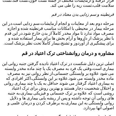
قرار گرفته و آزمایشات مختلف از جمله تست خون،تست قند،تست
سلامت قلب،تست ریه را طی می کند.
قرنطینه و سم زدایی بدن معتاد در قم
مرحله دوم بعد از معاینات و انجام آزمایشات،سم زدایی است.در این
مرحله بیمار در محیطی با امکانات مناسب قرنطینه شده و اجازه
مصرف مواد ندارد تا مواد مخدر کاملاً از بدن خارج شود.در این قدم
با نظر پزشک از داروها و آرام بخش ها برای بیمار استفاده شده و
برای پیشگیری از اُوردوز و تشنج،بیمار کاملاً تحت نظر پزشک است.
مشاوره و درمان روانشناختی ترک اعتیاد در قم
اصلی ترین دلیل شکست در ترک اعتیاد نادیده گرفتن جنبه روانی این
بیماری است،وقتی یک فرد به مصرف یک یا چند ماده مخدر وابسته
می شود علاوه بر وابستگی جسمانی،از نظر روانی نیز به مصرف
ماده مخدر وابسته می شود.علاوه بر این وابستگی،اکثر افرادی که
به بیماری اعتیاد گرفتار می شوند حداقل به یک یا چند بیماری روانی
و اختلال شخصیت دچار هستند و بهترین روش برای ترک اعتیاد
روشی است که علاوه بر ترک جسمانی و فیزیکی بیماری،به جنبه
های روانی آن توجه داشته و پس از ریشه یابی بیماری ها و دلایل
روانی وابستگی به این بیماری،به برطرف کردن و درمان علمی و
اصولی آنها بپردازد.