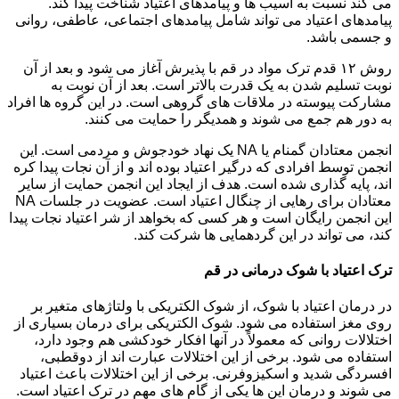
می کند نسبت به آسیب ها و پیامدهای اعتیاد شناخت پیدا کند.
پیامدهای اعتیاد می تواند شامل پیامدهای اجتماعی، عاطفی، روانی
و جسمی باشد.
روش ۱۲ قدم ترک مواد در قم با پذیرش آغاز می شود و بعد از آن
نوبت تسلیم شدن به یک قدرت بالاتر است. بعد از آن نوبت به
مشارکت پیوسته در ملاقات های گروهی است. در این گروه ها افراد
به دور هم جمع می شوند و همدیگر را حمایت می کنند.
انجمن معتادان گمنام یا NA یک نهاد خودجوش و مردمی است. این
انجمن توسط افرادی که درگیر اعتیاد بوده اند و از آن نجات پیدا کره
اند، پایه گذاری شده است. هدف از ایجاد این انجمن حمایت از سایر
معتادان برای رهایی از چنگال اعتیاد است. عضویت در جلسات NA
این انجمن رایگان است و هر کسی که بخواهد از شر اعتیاد نجات پیدا
کند، می تواند در این گردهمایی ها شرکت کند.
ترک اعتیاد با شوک درمانی در قم
در درمان اعتیاد با شوک، از شوک الکتریکی با ولتاژهای متغیر بر
روی مغز استفاده می شود. شوک الکتریکی برای درمان بسیاری از
اختلالات روانی که معمولاً در آنها افکار خودکشی هم وجود دارد،
استفاده می شود. برخی از این اختلالات عبارت اند از دوقطبی،
افسردگی شدید و اسکیزوفرنی. برخی از این اختلالات باعث اعتیاد
می شوند و درمان این ها یکی از گام های مهم در ترک اعتیاد است.