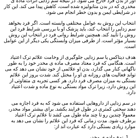
آور از بدن فرد خارج می شود. در نتیجه سم زدایی اثرات ماده ی
مخدری که در بدن متابولیزه شده است، کاهش پیدا می کند. این کار
در شرایطی ایمن و بدون خطر انجام می شود.
انتخاب این روش به عوامل مختلفی وابسته است. اگر فرد بخواهد
سم زدایی را انتخاب کند، باید پزشک او با بررسی شرایط فرد این
روش را تأیید کند. همچنین شرایط روانی فرد در انتخاب این روش
بسیار مؤثر است. از طرفی میزان وابستگی یکی دیگر از این عوامل
است.
هدف دیتاکس یا سم زدایی جلوگیری از وخامت علائم ترک اعتیاد
است. هنگامی که فرد معتاد مصرف ماده ی مخدر خود را به طور
ناگهانی کنار می گذارد، بدن او علائمی از خود نشان می دهد که می
تواند فعالیت های روزانه ی او را مختل کند. شدت بروز این علائم
بستگی به میزان مصرف فرد دارد. هر کسی تجربه ی متفاوتی از
این روش دارد، زیرا ترک مواد بستگی به نوع ماده و شدت اعتیاد
دارد.
در سم زدایی از داروهایی استفاده می شود که به فرد اجازه می
دهند سختی کمتری در طول فرایند بکشد. برای بیشتر مواد مخدر،
معمولاً چندین رو تا چند ماه طول می کشد تا علائم ترک اعتیاد
برطرف شود. مدت زمانی که فرد این علائم را نشان می دهد به
موارد زیادی بستگی دارد که عبارت اند از:
نوع ماده ی مخدر