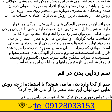
شخصیت خود آشنا می شود.این روش ممکن است روشی طولانی و
زمان بر باشد ولی درصد بالایی از افراد به صورت اصولی درمان
شده و هیچگاه به مصرف دوباره مواد مخدر روی نمی آورند.این
روش یکی از تضمینی ترین روش های ترک اعتیاد به حساب می آید.
بدن انسان در معرض آلودگی های زیادی مثل آلودگی هوا قرار
دارد.به همین دلیل سم زدایی بدن اهمیت دارد و حتی با خوردن برخی
مواد غذایی می توان سم زدایی را انجام داد.انتخاب مواد غذایی
نامناسب،مات گوارشی و استرس می تواند میزان سم را در بدن
زیاد دهد.تولید آلاینده ها و سموم متعدد یکی از مات دنیای صنعتی
است،موادی که روزانه انسان و سایر موجودات زنده را مورد هدف
قرار داده است.تصفیه سموم ناشی از آلودگی های صنعتی،هوا و
مسمویت با فلزات سنگین مانند سرب،جیوه،کادمیوم و آرسنیک
نیازمند شناسایی تازه ترین راههای مقابله دراین زمینه است.
سم زدایی بدن در قم
سم از کجا وارد بدن ما می شوند؟ با استفاده از چه روش
هایی می توان این سم مضر را از بدن خارج کرد؟
تلفن تماس فوری
مرکز ترک اعتیاد قم,سم زدایی بدن قم
بطور کلی سم موجود در بدن به دو گروه عمده تقسیم می
☞☏
tel:09128033153
شوند.بخش بزرگی از این سموم مثل مواد به جا مانده از سموم
گیاهی و آفت کش ها،فلزات سنگین ناشی از آلودگی هوا،انواع