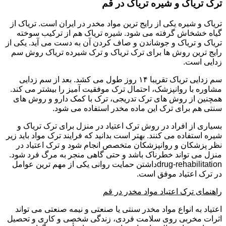
ترک تریاک و شیره تریاک در قم
تریاک و شیره یکی از رایج ترین مواد مخدر در ایران است. تریاک از
گیاه خشخاش گرفته می شود. شیره تریاک هم از ترکیب سوخته
تریاک و تریاک و جوشاندن و صاف کردن آن به دست می آید. یکی از
رایج ترین روش ها برای ترک تریاک و ترک شیرده تریاک روش سم
زدایی است.
سم زدایی تریاک تقریبا ۱۴ روز طول می کشد. بعد از سم زدایی
مشاوره با روانپزشک، احتمال ترک موفقیت آمیز را بیشتر می کند.
همچنین از روش های ترک تدریجی، ترک با کمک دارو و روش های
سنتی هم برای ترک این ماده مخدر استفاده می شود.
بسیاری از افراد در روش ترک اعتیاد در منزل برای ترک تریاک و
شیره استفاده می کنند. بهتر است بدانید که فرایند ترک مواد باید زیر
نظر پزشکان و روانپزشکان متخصص انجام شود و ترک اعتیاد در
منزل می تواند خطرناک باشد و حتی گاهی منجر به مرگ فرد شود.
drug-rehabilitationداشتن حمایت روانی یکی از مهم ترین عوامل
در ترک اعتیاد موفق است.
راهنمای ترک اعتیاد مواد مخدر در قم
اعتیاد به انواع مواد مخدر سنتی یا صنعتی و نیمه صنعتی می تواند
اثرات مخربی روی سلامت فردی، زندگی شخصی و کاری و تحصیل