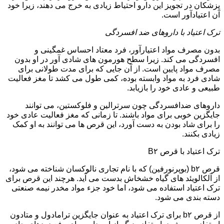
پزشکان در تجویز این دارو احتیاط زیادی به خرج می دهند، زیرا خود
آن اعتیادآور است.
ترک اعتیاد با داروهای ضد افسردگی
بدون مصرف مواد اعتیارآور، فرد معتاد احساس غمگینی و
افسردگی می کند. زیرا سطح هورمون های شادی آور در او بدون
مصرف مواد پایین است. از آن جایی که برای مدت طولانی برای
شادی فرد به مواد وابسته بوده، کمی طول می کشد تا مغز فعالیت
طبیعی و عادی خود را بازیابد.
داروهای ضدافسردگی چون سرترالین و فلوکستین، می توانند
جایگزین خوبی برای مواد باشند. تا زمانی که مغز فعالیت عادی خود
را برای شاد بودن به دست آورد، این قرص ها می توانند به او کمک
زیادی بکنند.
ترک اعتیاد با قرص B۲
قرص b۲ (بوپرنورفین) که با نام تجاری نالوکسان شناخته می شود،
از آلکالویئد های گیاه خشخاش بدست می آید. هرچند این قرص برای
ترک اعتیاد استفاده می شود، اما خود جزء مواد مخدر نیمه صنعتی
دسته بندی می شود.
از قرص b۲ برای ترک اعتیاد به عنوان جایگزین ترامادول و متادون