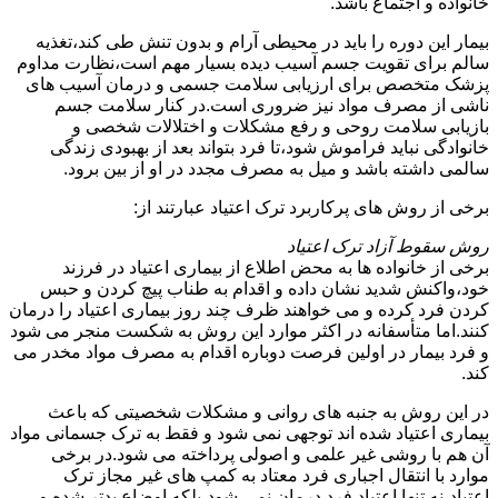
خانواده و اجتماع باشد.
بیمار این دوره را باید در محیطی آرام و بدون تنش طی کند،تغذیه
سالم برای تقویت جسم آسیب دیده بسیار مهم است،نظارت مداوم
پزشک متخصص برای ارزیابی سلامت جسمی و درمان آسیب های
ناشی از مصرف مواد نیز ضروری است.در کنار سلامت جسم
بازیابی سلامت روحی و رفع مشکلات و اختلالات شخصی و
خانوادگی نباید فراموش شود،تا فرد بتواند بعد از بهبودی زندگی
سالمی داشته باشد و میل به مصرف مجدد در او از بین برود.
برخی از روش های پرکاربرد ترک اعتیاد عبارتند از:
روش سقوط آزاد ترک اعتیاد
برخی از خانواده ها به محض اطلاع از بیماری اعتیاد در فرزند
خود،واکنش شدید نشان داده و اقدام به طناب پیچ کردن و حبس
کردن فرد کرده و می خواهند ظرف چند روز بیماری اعتیاد را درمان
کنند.اما متأسفانه در اکثر موارد این روش به شکست منجر می شود
و فرد بیمار در اولین فرصت دوباره اقدام به مصرف مواد مخدر می
کند.
در این روش به جنبه های روانی و مشکلات شخصیتی که باعث
بیماری اعتیاد شده اند توجهی نمی شود و فقط به ترک جسمانی مواد
آن هم با روشی غیر علمی و اصولی پرداخته می شود.در برخی
موارد با انتقال اجباری فرد معتاد به کمپ های غیر مجاز ترک
اعتیاد،نه تنها اعتیاد فرد درمان نمی شود،بلکه اوضاع بدتر شده و