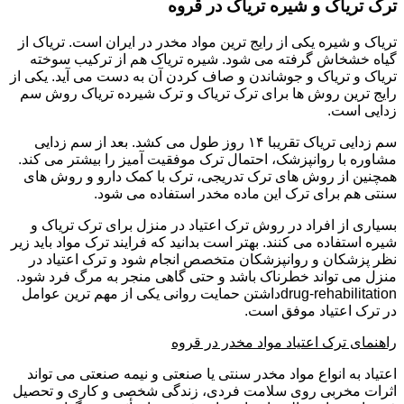
ترک تریاک و شیره تریاک در قروه
تریاک و شیره یکی از رایج ترین مواد مخدر در ایران است. تریاک از
گیاه خشخاش گرفته می شود. شیره تریاک هم از ترکیب سوخته
تریاک و تریاک و جوشاندن و صاف کردن آن به دست می آید. یکی از
رایج ترین روش ها برای ترک تریاک و ترک شیرده تریاک روش سم
زدایی است.
سم زدایی تریاک تقریبا ۱۴ روز طول می کشد. بعد از سم زدایی
مشاوره با روانپزشک، احتمال ترک موفقیت آمیز را بیشتر می کند.
همچنین از روش های ترک تدریجی، ترک با کمک دارو و روش های
سنتی هم برای ترک این ماده مخدر استفاده می شود.
بسیاری از افراد در روش ترک اعتیاد در منزل برای ترک تریاک و
شیره استفاده می کنند. بهتر است بدانید که فرایند ترک مواد باید زیر
نظر پزشکان و روانپزشکان متخصص انجام شود و ترک اعتیاد در
منزل می تواند خطرناک باشد و حتی گاهی منجر به مرگ فرد شود.
drug-rehabilitationداشتن حمایت روانی یکی از مهم ترین عوامل
در ترک اعتیاد موفق است.
راهنمای ترک اعتیاد مواد مخدر در قروه
اعتیاد به انواع مواد مخدر سنتی یا صنعتی و نیمه صنعتی می تواند
اثرات مخربی روی سلامت فردی، زندگی شخصی و کاری و تحصیل