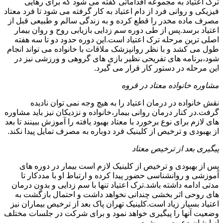
ترک اعتیاد به مجموعه اقداماتی گفته می شود که برای رهایی
فیزیکی و روانی فرد از دام اعتیاد به کار گرفته می شود تا فرد معتاد
مصرف ماده مخدر را قطع کرده و به زندگی سالم و طبیعی قبل از
اعتیاد برسد.پس از طی دوره سم زدایی بازیابی روح و روان بیمار
اصلی ترین مرحله ترک اعتیاد است.این دوره حدود دو تا سه هفته
طول می کشد و با نظر روانپزشک ملاقات با خانواده می تواند انجام
شود،برنامه های تفریحی نظیر بازی های گروهی و ورزشی نیز در
این مرحله در دستور کار قرار می گیرد.
مشاوره خانواده معتاد در قروه
نقش خانواده در درمان اعتیاد را به هیچ وجه نمی توان نادیده
گرفت.در کنار درمان روانی بیمار،خانواده و نزدیکان نیز باید مشاوره
های لازم برای نوع برخورد با معتاد بهبود یافته را آموزش ببینند تا بعد
از بهبودی و ترخیص از کلینیک فرد دوباره به مصرف تمایل پیدا نکند.
پیگیری بعد از ترخیص معتاد
پس از بهبودی و ترخیص از کلینیک لازم است بیمار در دوره های
آموزشی و روانشناسی حضور پیدا کرده و ارتباط او با مددکار تا
مدتی ادامه داشته باشد.ترک اعتیاد تنها با سم زدایی و بدون درمان
های روحی اثر بخشی چندانی نخواهد داشت و احتمال بازگشت به
اعتیاد بسیار زیاد است.کلینیک تهران پاک بعد از ترخیص بیماران نیز
وضعیت آنها را پیگیری خواهد نمود و برای شرکت در جلسات مختلف
از ایشان دعوت می شود.