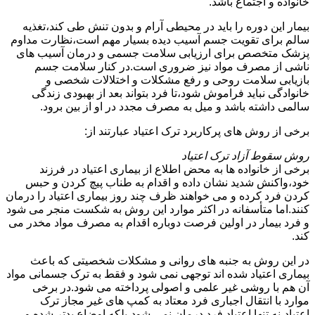
خانواده و اجتماع باشد.
بیمار این دوره را باید در محیطی آرام و بدون تنش طی کند،تغذیه
سالم برای تقویت جسم آسیب دیده بسیار مهم است،نظارت مداوم
پزشک متخصص برای ارزیابی سلامت جسمی و درمان آسیب های
ناشی از مصرف مواد نیز ضروری است.در کنار سلامت جسم
بازیابی سلامت روحی و رفع مشکلات و اختلالات شخصی و
خانوادگی نباید فراموش شود،تا فرد بتواند بعد از بهبودی زندگی
سالمی داشته باشد و میل به مصرف مجدد در او از بین برود.
برخی از روش های پرکاربرد ترک اعتیاد عبارتند از:
روش سقوط آزاد ترک اعتیاد
برخی از خانواده ها به محض اطلاع از بیماری اعتیاد در فرزند
خود،واکنش شدید نشان داده و اقدام به طناب پیچ کردن و حبس
کردن فرد کرده و می خواهند ظرف چند روز بیماری اعتیاد را درمان
کنند.اما متأسفانه در اکثر موارد این روش به شکست منجر می شود
و فرد بیمار در اولین فرصت دوباره اقدام به مصرف مواد مخدر می
کند.
در این روش به جنبه های روانی و مشکلات شخصیتی که باعث
بیماری اعتیاد شده اند توجهی نمی شود و فقط به ترک جسمانی مواد
آن هم با روشی غیر علمی و اصولی پرداخته می شود.در برخی
موارد با انتقال اجباری فرد معتاد به کمپ های غیر مجاز ترک
اعتیاد،نه تنها اعتیاد فرد درمان نمی شود،بلکه اوضاع بدتر شده و