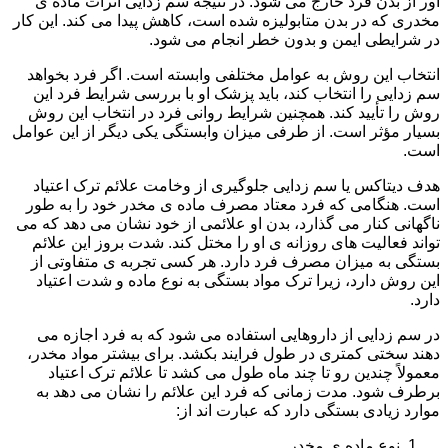
آور از بدن فرد خارج می شود. در نتیجه سم زدایی اثرات ماده ی
مخدری که در بدن متابولیزه شده است، کاهش پیدا می کند. این کار
در شرایطی ایمن و بدون خطر انجام می شود.
انتخاب این روش به عوامل مختلفی وابسته است. اگر فرد بخواهد
سم زدایی را انتخاب کند، باید پزشک او با بررسی شرایط فرد این
روش را تأیید کند. همچنین شرایط روانی فرد در انتخاب این روش
بسیار مؤثر است. از طرفی میزان وابستگی یکی دیگر از این عوامل
است.
هدف دیتاکس یا سم زدایی جلوگیری از وخامت علائم ترک اعتیاد
است. هنگامی که فرد معتاد مصرف ماده ی مخدر خود را به طور
ناگهانی کنار می گذارد، بدن او علائمی از خود نشان می دهد که می
تواند فعالیت های روزانه ی او را مختل کند. شدت بروز این علائم
بستگی به میزان مصرف فرد دارد. هر کسی تجربه ی متفاوتی از
این روش دارد، زیرا ترک مواد بستگی به نوع ماده و شدت اعتیاد
دارد.
در سم زدایی از داروهایی استفاده می شود که به فرد اجازه می
دهند سختی کمتری در طول فرایند بکشد. برای بیشتر مواد مخدر،
معمولاً چندین رو تا چند ماه طول می کشد تا علائم ترک اعتیاد
برطرف شود. مدت زمانی که فرد این علائم را نشان می دهد به
موارد زیادی بستگی دارد که عبارت اند از:
نوع ماده ی مخدر