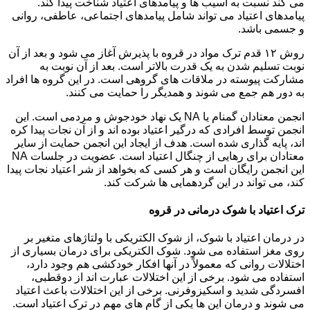
می کند نسبت به آسیب ها و پیامدهای اعتیاد شناخت پیدا کند.
پیامدهای اعتیاد می تواند شامل پیامدهای اجتماعی، عاطفی، روانی
و جسمی باشد.
روش ۱۲ قدم ترک مواد در قروه با پذیرش آغاز می شود و بعد از آن
نوبت تسلیم شدن به یک قدرت بالاتر است. بعد از آن نوبت به
مشارکت پیوسته در ملاقات های گروهی است. در این گروه ها افراد
به دور هم جمع می شوند و همدیگر را حمایت می کنند.
انجمن معتادان گمنام یا NA یک نهاد خودجوش و مردمی است. این
انجمن توسط افرادی که درگیر اعتیاد بوده اند و از آن نجات پیدا کره
اند، پایه گذاری شده است. هدف از ایجاد این انجمن حمایت از سایر
معتادان برای رهایی از چنگال اعتیاد است. عضویت در جلسات NA
این انجمن رایگان است و هر کسی که بخواهد از شر اعتیاد نجات پیدا
کند، می تواند در این گردهمایی ها شرکت کند.
ترک اعتیاد با شوک درمانی در قروه
در درمان اعتیاد با شوک، از شوک الکتریکی با ولتاژهای متغیر بر
روی مغز استفاده می شود. شوک الکتریکی برای درمان بسیاری از
اختلالات روانی که معمولاً در آنها افکار خودکشی هم وجود دارد،
استفاده می شود. برخی از این اختلالات عبارت اند از دوقطبی،
افسردگی شدید و اسکیزوفرنی. برخی از این اختلالات باعث اعتیاد
می شوند و درمان این ها یکی از گام های مهم در ترک اعتیاد است.