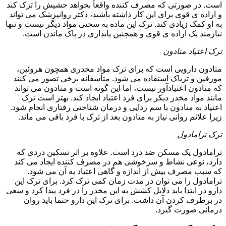
است. در صورتی که مصرف کننده واقعاً بخواهد حشیش را ترک کند
و اراده ی قوی برای این کار داشته باشید، دکتر روانپزشک می تواند
به او کمک زیادی کند. ترک این ماده به سختی مواد دیگر نیست و تنها
نیازمند یک اراده ی قوی و همچنین پایداری در پاک ماندن است.
ترک اعتیاد متادون
متادون دارویی است که برای ترک مواد مخدری همچون هروئین،
مورفین و تریاک استفاده می شود. متأسفانه برخی تصور می کنند
که متادون اعتیادآور نیست، اما این گونه است و متادون می تواند
مانند مواد مخدر دیکر برای فرد اعتیاد ایجاد کند. بهتر است ترک
اعتیاد به متادون با سم زدایی و درمان شناختی رفتاری انجام شود.
زیرا علائم روانی نیاز به متادون بعد از ترک با فرد باقی می ماند.
ترک ترامادول
ترامادول یک مسکن ضد درد است. علاوه بر اثر تسکین دردی که
دارد، نوعی نشاط و سرخوشی هم در مصرف کننده ایجاد می کند
که سبب مصرف بیش از اندازه و گاهی اعتیاد به آن می شود.
ترامادول را می توان در مدت زمان کمی ترک کرد. برای ترک این
دارو در ابتدا باید دلایل کشش به این مخدر را در فرد پیدا کرد و سعی
در برطرف کردن آن داشت. برای ترک این دارو حتما باید روان
درمانی صورت گیرد.