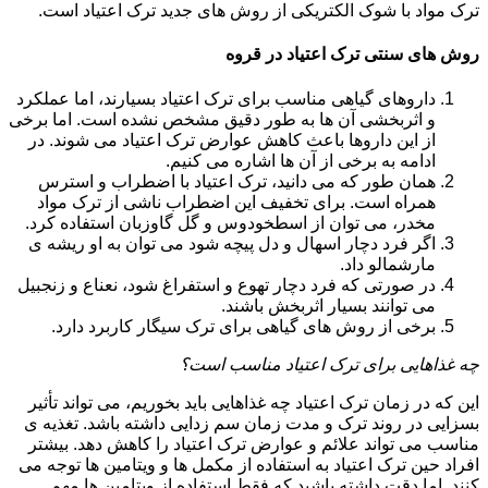
ترک مواد با شوک الکتریکی از روش های جدید ترک اعتیاد است.
روش های سنتی ترک اعتیاد در قروه
داروهای گیاهی مناسب برای ترک اعتیاد بسیارند، اما عملکرد
و اثربخشی آن ها به طور دقیق مشخص نشده است. اما برخی
از این داروها باعث کاهش عوارض ترک اعتیاد می شوند. در
ادامه به برخی از آن ها اشاره می کنیم.
همان طور که می دانید، ترک اعتیاد با اضطراب و استرس
همراه است. برای تخفیف این اضطراب ناشی از ترک مواد
مخدر، می توان از اسطخودوس و گل گاوزبان استفاده کرد.
اگر فرد دچار اسهال و دل پیچه شود می توان به او ریشه ی
مارشمالو داد.
در صورتی که فرد دچار تهوع و استفراغ شود، نعناع و زنجبیل
می توانند بسیار اثربخش باشند.
برخی از روش های گیاهی برای ترک سیگار کاربرد دارد.
چه غذاهایی برای ترک اعتیاد مناسب است؟
این که در زمان ترک اعتیاد چه غذاهایی باید بخوریم، می تواند تأثیر
بسزایی در روند ترک و مدت زمان سم زدایی داشته باشد. تغذیه ی
مناسب می تواند علائم و عوارض ترک اعتیاد را کاهش دهد. بیشتر
افراد حین ترک اعتیاد به استفاده از مکمل ها و ویتامین ها توجه می
کنند. اما دقت داشته باشید که فقط استفاده از ویتامین ها مهم