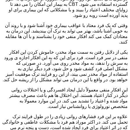
گسترده استفاده می شود. CBT به بیمار این امکان را می دهد تا
زوایای مختلف اعتیاد را ببیند و با مشکلاتی که این بیماری برای او
پدید آورده است روبه رو شود.
وقتی که یک فرد معتاد با عواقب بیماری خود آشنا شود و با روند آن
به خوبی آشنا باشد، بهتر می تواند به ترک آن بیندیشد. این درمان به
معتادان کمک می کند افکار منفی خود را بشناسند و با آن ها مقابله
کنند.
یکی از دلایل رفتن به سمت مواد مخدر، خاموش کردن این افکار
منفی در سر فرد است. فرد برای این که به این افکار اجازه ی ورود
به سرش را ندهد، به مواد مخدر روی می آورد. در صورتی که
مشکل اصلی فرد کشف شود و حل شود، فرد دیگر نیازی به
استفاده از مواد مخدر نمی بیند، از این رو فرایند ترک موفقیت آمیز
خواهد بود. در واقع با این درمان می تواند مشکل را از ریشه حل کند.
این افکار منفی معمولاً دلیل ایجاد افسردگی و یا اختلالات روانی
دیگر در کنار اعتیاد هستند. این اختلال ها هم باعث مصرف بیشتر
مواد شده و اعتیاد را تشدید می کند. در این موارد معمولا به
متخصص نورولوژی یا روانشناس نیاز است.
علاوه بر این فرد فشارهای روانی زیادی را در طول فرایند ترک
تحمل می کند. در اکثر موراد هم فرد با مشکلات عاطفی و خانوادگی
که در اثر اعتیاد برای فرد ایجاد شده است، دست و پنجه نرم می