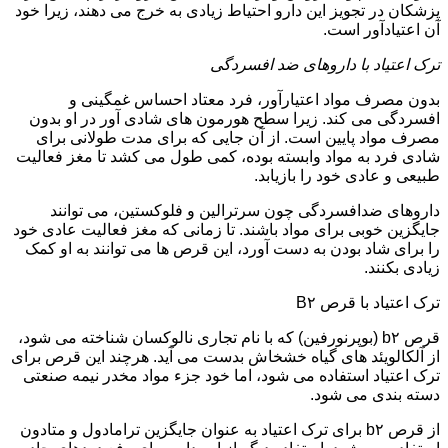
پزشکان در تجویز این دارو احتیاط زیادی به خرج می دهند، زیرا خود
آن اعتیادآور است.
ترک اعتیاد با داروهای ضد افسردگی
بدون مصرف مواد اعتیارآور، فرد معتاد احساس غمگینی و
افسردگی می کند. زیرا سطح هورمون های شادی آور در او بدون
مصرف مواد پایین است. از آن جایی که برای مدت طولانی برای
شادی فرد به مواد وابسته بوده، کمی طول می کشد تا مغز فعالیت
طبیعی و عادی خود را بازیابد.
داروهای ضدافسردگی چون سرترالین و فلوکستین، می توانند
جایگزین خوبی برای مواد باشند. تا زمانی که مغز فعالیت عادی خود
را برای شاد بودن به دست آورد، این قرص ها می توانند به او کمک
زیادی بکنند.
ترک اعتیاد با قرص B۲
قرص b۲ (بوپرنورفین) که با نام تجاری نالوکسان شناخته می شود،
از آلکالویئد های گیاه خشخاش بدست می آید. هرچند این قرص برای
ترک اعتیاد استفاده می شود، اما خود جزء مواد مخدر نیمه صنعتی
دسته بندی می شود.
از قرص b۲ برای ترک اعتیاد به عنوان جایگزین ترامادول و متادون