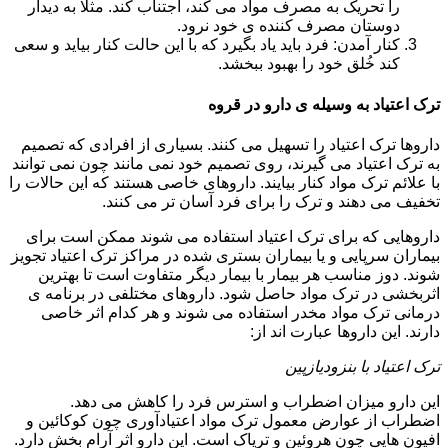
را تحریک به مصرف مواد می کند، اجتناب کند. مثلا به دیدار
دوستان مصرف کننده ی خود نرود.
کنار آمدن: فرد باید یاد بگیرد که با این حالت کنار بیاید و سعی
کند خُلق خود را بهبود ببخشد.
ترک اعتیاد به وسیله ی دارو در قروه
داروها ترک اعتیاد را تسهیل می کنند. بسیاری از افرادی که تصمیم
به ترک اعتیاد می گیرند، روی تصمیم خود نمی مانند چون نمی توانند
با علائم ترک مواد کنار بیایند. داروهای خاصی هستند که این حالات را
تخفیف می دهند و ترک را برای فرد آسان تر می کنند.
داروهایی که برای ترک اعتیاد استفاده می شوند ممکن است برای
بیماران سرپایی و یا بیماران بستری شده در مراکز ترک اعتیاد تجویز
شوند. دوز مناسب هر بیمار با بیمار دیگر متفاوت است تا بهترین
اثربخشی در ترک مواد حاصل شود. داروهای مختلفی در برنامه ی
درمانی ترک مواد مخدر استفاده می شوند و هر کدام اثر خاصی
دارند. این داروها عبارت اند از:
ترک اعتیاد با بنزودیازپین
این دارو میزان اضطراب و استرس فرد را کاهش می دهد.
اضطراب از عوارض معمول ترک مواد اعتیادآوری چون کوکائین و
افیون هایی چون هروئین و تریاک است. این دارو اثر آرام بخش دارد.