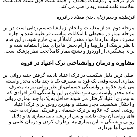
قرار گرفته و آزمایشات مختلف از جمله تست خون،تست قند،تست
سلامت قلب،تست ریه را طی می کند.
قرنطینه و سم زدایی بدن معتاد در قروه
مرحله دوم بعد از معاینات و انجام آزمایشات،سم زدایی است.در این
مرحله بیمار در محیطی با امکانات مناسب قرنطینه شده و اجازه
مصرف مواد ندارد تا مواد مخدر کاملاً از بدن خارج شود.در این قدم
با نظر پزشک از داروها و آرام بخش ها برای بیمار استفاده شده و
برای پیشگیری از اُوردوز و تشنج،بیمار کاملاً تحت نظر پزشک است.
مشاوره و درمان روانشناختی ترک اعتیاد در قروه
اصلی ترین دلیل شکست در ترک اعتیاد نادیده گرفتن جنبه روانی این
بیماری است،وقتی یک فرد به مصرف یک یا چند ماده مخدر وابسته
می شود علاوه بر وابستگی جسمانی،از نظر روانی نیز به مصرف
ماده مخدر وابسته می شود.علاوه بر این وابستگی،اکثر افرادی که
به بیماری اعتیاد گرفتار می شوند حداقل به یک یا چند بیماری روانی
و اختلال شخصیت دچار هستند و بهترین روش برای ترک اعتیاد
روشی است که علاوه بر ترک جسمانی و فیزیکی بیماری،به جنبه
های روانی آن توجه داشته و پس از ریشه یابی بیماری ها و دلایل
روانی وابستگی به این بیماری،به برطرف کردن و درمان علمی و
اصولی آنها بپردازد.