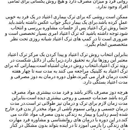
روانی فرد و میزان مصرف دارد و هیچ روش یکسانی برای تمامی
افراد وجود ندارد.
ممکن است روشی که برای ترک بیماری اعتیاد در یک فرد به خوبی
عمل کرده باشد،برای یک بیمار دیگر جواب عکس داشته باشد.باید
حتماً روش ترک اعتیاد پس از جلسات مشاوره بررسی و انتخاب
شود.توجه داشته باشید که ترک اعتیاد امری بسیار تخصصی است و
ضروری است تا در کمپ های ترک اعتیاد شبانه روزی تحت نظر
متخصصین انجام بگیرد.
بنابراین انتخاب روش ترک اعتیاد و پیدا کردن یک مرکز ترک اعتیاد
معتبر این روزها نیاز به تحقیق دارد،زیرا یکی از دلایل شکست در
روند ترک اعتیاد،انتخاب روش درمان اشتباه است،بیمارانی که برای
ترک اعتیاد به کلینیک مراجعه می کنند به مدت سه تا چهار هفته
تحت درمان قرار می گیرند،طول دوره درمان به دوز مصرفی و
مدت اعتیاد بستگی دارد.
هرچه دوز مصرف بالاتر باشد و فرد مدت بیشتری مواد مصرف
کرده باشد صدمات جسمی و روحی بیشتری دیده است،بنابراین
مدت زمان لازم برای ترک و درمان نیز طولانی تر است.در مدت
درمان جسمی و روانی سموم ناشی از مواد مخدر از بدن فرد خارج
شده (سم زدایی) و بیمار به زندگی بدون مصرف مواد عادت می
کند.در این دوره با درمان های روانشناسی و مشاوره فرد مهارت
های زندگی را بازمی آموزد تا در آینده بتواند بدون مشکل در کنار