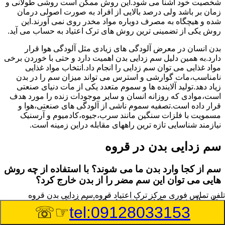
شخصیت خود آشنا می شود.این روش ممکن است روشی طولانی و
زمان بر باشد ولی درصد بالایی از افراد به صورت اصولی درمان
شده و هیچگاه به مصرف دوباره مواد مخدر روی نمی آورند.این
روش یکی از تضمینی ترین روش های ترک اعتیاد به حساب می آید.
بدن انسان در معرض آلودگی های زیادی مثل آلودگی هوا قرار
دارد.به همین دلیل سم زدایی بدن اهمیت دارد و حتی با خوردن برخی
مواد غذایی می توان سم زدایی را انجام داد.انتخاب مواد غذایی
نامناسب،مات گوارشی و استرس می تواند میزان سم را در بدن
زیاد دهد.تولید آلاینده ها و سموم متعدد یکی از مات دنیای صنعتی
است،موادی که روزانه انسان و سایر موجودات زنده را مورد هدف
قرار داده است.تصفیه سموم ناشی از آلودگی های صنعتی،هوا و
مسمویت با فلزات سنگین مانند سرب،جیوه،کادمیوم و آرسنیک
نیازمند شناسایی تازه ترین راههای مقابله دراین زمینه است.
سم زدایی بدن در قروه
سم از کجا وارد بدن ما می شوند؟ با استفاده از چه روش
هایی می توان این سم مضر را از بدن خارج کرد؟
تلفن تماس فوری
مرکز ترک اعتیاد قروه,سم زدایی بدن قروه
بطور کلی سم موجود در بدن به دو گروه عمده تقسیم می
☞☏
tel:09128033153
شوند.بخش بزرگی از این سموم مثل مواد به جا مانده از سموم
گیاهی و آفت کش ها،فلزات سنگین ناشی از آلودگی هوا،انواع