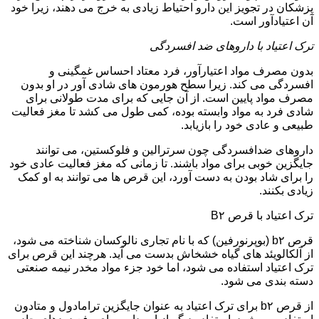
پزشکان در تجویز این دارو احتیاط زیادی به خرج می دهند، زیرا خود
آن اعتیادآور است.
ترک اعتیاد با داروهای ضد افسردگی
بدون مصرف مواد اعتیارآور، فرد معتاد احساس غمگینی و
افسردگی می کند. زیرا سطح هورمون های شادی آور در او بدون
مصرف مواد پایین است. از آن جایی که برای مدت طولانی برای
شادی فرد به مواد وابسته بوده، کمی طول می کشد تا مغز فعالیت
طبیعی و عادی خود را بازیابد.
داروهای ضدافسردگی چون سرترالین و فلوکستین، می توانند
جایگزین خوبی برای مواد باشند. تا زمانی که مغز فعالیت عادی خود
را برای شاد بودن به دست آورد، این قرص ها می توانند به او کمک
زیادی بکنند.
ترک اعتیاد با قرص B۲
قرص b۲ (بوپرنورفین) که با نام تجاری نالوکسان شناخته می شود،
از آلکالویئد های گیاه خشخاش بدست می آید. هرچند این قرص برای
ترک اعتیاد استفاده می شود، اما خود جزء مواد مخدر نیمه صنعتی
دسته بندی می شود.
از قرص b۲ برای ترک اعتیاد به عنوان جایگزین ترامادول و متادون