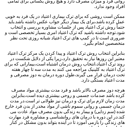
روانی فرد و میزان مصرف دارد و هیچ روش یکسانی برای تمامی
افراد وجود ندارد.
ممکن است روشی که برای ترک بیماری اعتیاد در یک فرد به خوبی
عمل کرده باشد،برای یک بیمار دیگر جواب عکس داشته باشد.باید
حتماً روش ترک اعتیاد پس از جلسات مشاوره بررسی و انتخاب
شود.توجه داشته باشید که ترک اعتیاد امری بسیار تخصصی است و
ضروری است تا در کمپ های ترک اعتیاد شبانه روزی تحت نظر
متخصصین انجام بگیرد.
بنابراین انتخاب روش ترک اعتیاد و پیدا کردن یک مرکز ترک اعتیاد
معتبر این روزها نیاز به تحقیق دارد،زیرا یکی از دلایل شکست در
روند ترک اعتیاد،انتخاب روش درمان اشتباه است،بیمارانی که برای
ترک اعتیاد به کلینیک مراجعه می کنند به مدت سه تا چهار هفته
تحت درمان قرار می گیرند،طول دوره درمان به دوز مصرفی و
مدت اعتیاد بستگی دارد.
هرچه دوز مصرف بالاتر باشد و فرد مدت بیشتری مواد مصرف
کرده باشد صدمات جسمی و روحی بیشتری دیده است،بنابراین
مدت زمان لازم برای ترک و درمان نیز طولانی تر است.در مدت
درمان جسمی و روانی سموم ناشی از مواد مخدر از بدن فرد خارج
شده (سم زدایی) و بیمار به زندگی بدون مصرف مواد عادت می
کند.در این دوره با درمان های روانشناسی و مشاوره فرد مهارت
های زندگی را بازمی آموزد تا در آینده بتواند بدون مشکل در کنار