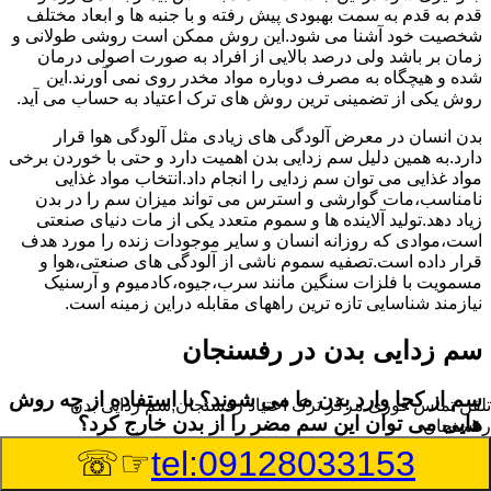
قدم به قدم به سمت بهبودی پیش رفته و با جنبه ها و ابعاد مختلف
شخصیت خود آشنا می شود.این روش ممکن است روشی طولانی و
زمان بر باشد ولی درصد بالایی از افراد به صورت اصولی درمان
شده و هیچگاه به مصرف دوباره مواد مخدر روی نمی آورند.این
روش یکی از تضمینی ترین روش های ترک اعتیاد به حساب می آید.
بدن انسان در معرض آلودگی های زیادی مثل آلودگی هوا قرار
دارد.به همین دلیل سم زدایی بدن اهمیت دارد و حتی با خوردن برخی
مواد غذایی می توان سم زدایی را انجام داد.انتخاب مواد غذایی
نامناسب،مات گوارشی و استرس می تواند میزان سم را در بدن
زیاد دهد.تولید آلاینده ها و سموم متعدد یکی از مات دنیای صنعتی
است،موادی که روزانه انسان و سایر موجودات زنده را مورد هدف
قرار داده است.تصفیه سموم ناشی از آلودگی های صنعتی،هوا و
مسمویت با فلزات سنگین مانند سرب،جیوه،کادمیوم و آرسنیک
نیازمند شناسایی تازه ترین راههای مقابله دراین زمینه است.
سم زدایی بدن در رفسنجان
سم از کجا وارد بدن ما می شوند؟ با استفاده از چه روش
تلفن تماس فوری
مرکز ترک اعتیاد رفسنجان,سم زدایی بدن
هایی می توان این سم مضر را از بدن خارج کرد؟
رفسنجان
☞☏
tel:09128033153
بطور کلی سم موجود در بدن به دو گروه عمده تقسیم می
شوند.بخش بزرگی از این سموم مثل مواد به جا مانده از سموم