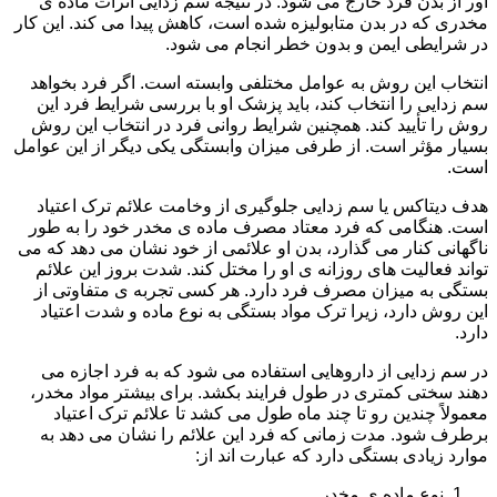
آور از بدن فرد خارج می شود. در نتیجه سم زدایی اثرات ماده ی
مخدری که در بدن متابولیزه شده است، کاهش پیدا می کند. این کار
در شرایطی ایمن و بدون خطر انجام می شود.
انتخاب این روش به عوامل مختلفی وابسته است. اگر فرد بخواهد
سم زدایی را انتخاب کند، باید پزشک او با بررسی شرایط فرد این
روش را تأیید کند. همچنین شرایط روانی فرد در انتخاب این روش
بسیار مؤثر است. از طرفی میزان وابستگی یکی دیگر از این عوامل
است.
هدف دیتاکس یا سم زدایی جلوگیری از وخامت علائم ترک اعتیاد
است. هنگامی که فرد معتاد مصرف ماده ی مخدر خود را به طور
ناگهانی کنار می گذارد، بدن او علائمی از خود نشان می دهد که می
تواند فعالیت های روزانه ی او را مختل کند. شدت بروز این علائم
بستگی به میزان مصرف فرد دارد. هر کسی تجربه ی متفاوتی از
این روش دارد، زیرا ترک مواد بستگی به نوع ماده و شدت اعتیاد
دارد.
در سم زدایی از داروهایی استفاده می شود که به فرد اجازه می
دهند سختی کمتری در طول فرایند بکشد. برای بیشتر مواد مخدر،
معمولاً چندین رو تا چند ماه طول می کشد تا علائم ترک اعتیاد
برطرف شود. مدت زمانی که فرد این علائم را نشان می دهد به
موارد زیادی بستگی دارد که عبارت اند از:
نوع ماده ی مخدر