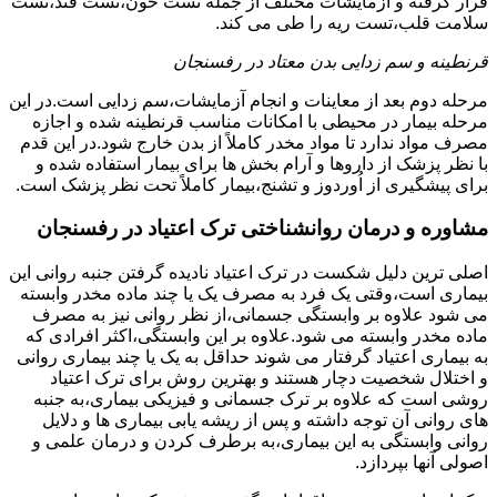
قرار گرفته و آزمایشات مختلف از جمله تست خون،تست قند،تست
سلامت قلب،تست ریه را طی می کند.
قرنطینه و سم زدایی بدن معتاد در رفسنجان
مرحله دوم بعد از معاینات و انجام آزمایشات،سم زدایی است.در این
مرحله بیمار در محیطی با امکانات مناسب قرنطینه شده و اجازه
مصرف مواد ندارد تا مواد مخدر کاملاً از بدن خارج شود.در این قدم
با نظر پزشک از داروها و آرام بخش ها برای بیمار استفاده شده و
برای پیشگیری از اُوردوز و تشنج،بیمار کاملاً تحت نظر پزشک است.
مشاوره و درمان روانشناختی ترک اعتیاد در رفسنجان
اصلی ترین دلیل شکست در ترک اعتیاد نادیده گرفتن جنبه روانی این
بیماری است،وقتی یک فرد به مصرف یک یا چند ماده مخدر وابسته
می شود علاوه بر وابستگی جسمانی،از نظر روانی نیز به مصرف
ماده مخدر وابسته می شود.علاوه بر این وابستگی،اکثر افرادی که
به بیماری اعتیاد گرفتار می شوند حداقل به یک یا چند بیماری روانی
و اختلال شخصیت دچار هستند و بهترین روش برای ترک اعتیاد
روشی است که علاوه بر ترک جسمانی و فیزیکی بیماری،به جنبه
های روانی آن توجه داشته و پس از ریشه یابی بیماری ها و دلایل
روانی وابستگی به این بیماری،به برطرف کردن و درمان علمی و
اصولی آنها بپردازد.