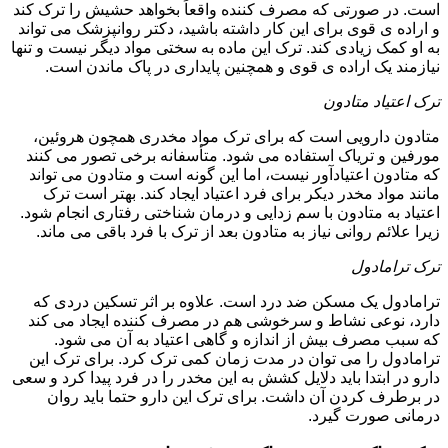
است. در صورتی که مصرف کننده واقعاً بخواهد حشیش را ترک کند
و اراده ی قوی برای این کار داشته باشید، دکتر روانپزشک می تواند
به او کمک زیادی کند. ترک این ماده به سختی مواد دیگر نیست و تنها
نیازمند یک اراده ی قوی و همچنین پایداری در پاک ماندن است.
ترک اعتیاد متادون
متادون دارویی است که برای ترک مواد مخدری همچون هروئین،
مورفین و تریاک استفاده می شود. متأسفانه برخی تصور می کنند
که متادون اعتیادآور نیست، اما این گونه است و متادون می تواند
مانند مواد مخدر دیکر برای فرد اعتیاد ایجاد کند. بهتر است ترک
اعتیاد به متادون با سم زدایی و درمان شناختی رفتاری انجام شود.
زیرا علائم روانی نیاز به متادون بعد از ترک با فرد باقی می ماند.
ترک ترامادول
ترامادول یک مسکن ضد درد است. علاوه بر اثر تسکین دردی که
دارد، نوعی نشاط و سرخوشی هم در مصرف کننده ایجاد می کند
که سبب مصرف بیش از اندازه و گاهی اعتیاد به آن می شود.
ترامادول را می توان در مدت زمان کمی ترک کرد. برای ترک این
دارو در ابتدا باید دلایل کشش به این مخدر را در فرد پیدا کرد و سعی
در برطرف کردن آن داشت. برای ترک این دارو حتما باید روان
درمانی صورت گیرد.