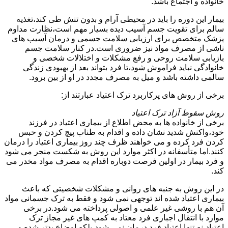
خانواده و اجتماع باشد.
بیمار این دوره را باید در محیطی آرام و بدون تنش طی کند،تغذیه
سالم برای تقویت جسم آسیب دیده بسیار مهم است،نظارت مداوم
پزشک متخصص برای ارزیابی سلامت جسمی و درمان آسیب های
ناشی از مصرف مواد نیز ضروری است.در کنار سلامت جسم
بازیابی سلامت روحی و رفع مشکلات و اختلالات شخصی و
خانوادگی نباید فراموش شود،تا فرد بتواند بعد از بهبودی زندگی
سالمی داشته باشد و میل به مصرف مجدد در او از بین برود.
برخی از روش های پرکاربرد ترک اعتیاد عبارتند از:
روش سقوط آزاد ترک اعتیاد
برخی از خانواده ها به محض اطلاع از بیماری اعتیاد در فرزند
خود،واکنش شدید نشان داده و اقدام به طناب پیچ کردن و حبس
کردن فرد کرده و می خواهند ظرف چند روز بیماری اعتیاد را درمان
کنند.اما متأسفانه در اکثر موارد این روش به شکست منجر می شود
و فرد بیمار در اولین فرصت دوباره اقدام به مصرف مواد مخدر می
کند.
در این روش به جنبه های روانی و مشکلات شخصیتی که باعث
بیماری اعتیاد شده اند توجهی نمی شود و فقط به ترک جسمانی مواد
آن هم با روشی غیر علمی و اصولی پرداخته می شود.در برخی
موارد با انتقال اجباری فرد معتاد به کمپ های غیر مجاز ترک
اعتیاد،نه تنها اعتیاد فرد درمان نمی شود،بلکه اوضاع بدتر شده و