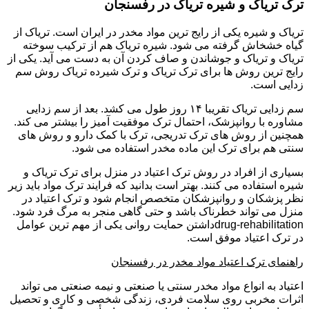
ترک تریاک و شیره تریاک در رفسنجان
تریاک و شیره یکی از رایج ترین مواد مخدر در ایران است. تریاک از
گیاه خشخاش گرفته می شود. شیره تریاک هم از ترکیب سوخته
تریاک و تریاک و جوشاندن و صاف کردن آن به دست می آید. یکی از
رایج ترین روش ها برای ترک تریاک و ترک شیرده تریاک روش سم
زدایی است.
سم زدایی تریاک تقریبا ۱۴ روز طول می کشد. بعد از سم زدایی
مشاوره با روانپزشک، احتمال ترک موفقیت آمیز را بیشتر می کند.
همچنین از روش های ترک تدریجی، ترک با کمک دارو و روش های
سنتی هم برای ترک این ماده مخدر استفاده می شود.
بسیاری از افراد در روش ترک اعتیاد در منزل برای ترک تریاک و
شیره استفاده می کنند. بهتر است بدانید که فرایند ترک مواد باید زیر
نظر پزشکان و روانپزشکان متخصص انجام شود و ترک اعتیاد در
منزل می تواند خطرناک باشد و حتی گاهی منجر به مرگ فرد شود.
drug-rehabilitationداشتن حمایت روانی یکی از مهم ترین عوامل
در ترک اعتیاد موفق است.
راهنمای ترک اعتیاد مواد مخدر در رفسنجان
اعتیاد به انواع مواد مخدر سنتی یا صنعتی و نیمه صنعتی می تواند
اثرات مخربی روی سلامت فردی، زندگی شخصی و کاری و تحصیل