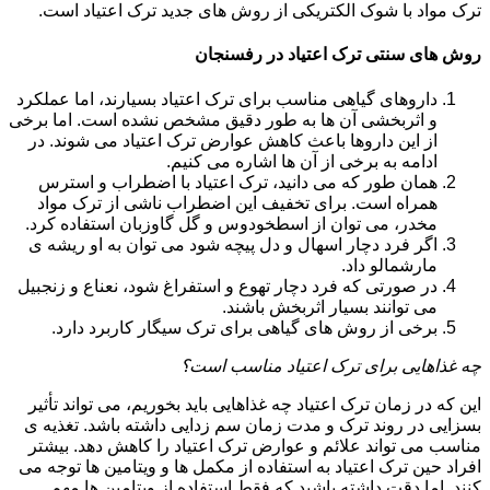
ترک مواد با شوک الکتریکی از روش های جدید ترک اعتیاد است.
روش های سنتی ترک اعتیاد در رفسنجان
داروهای گیاهی مناسب برای ترک اعتیاد بسیارند، اما عملکرد
و اثربخشی آن ها به طور دقیق مشخص نشده است. اما برخی
از این داروها باعث کاهش عوارض ترک اعتیاد می شوند. در
ادامه به برخی از آن ها اشاره می کنیم.
همان طور که می دانید، ترک اعتیاد با اضطراب و استرس
همراه است. برای تخفیف این اضطراب ناشی از ترک مواد
مخدر، می توان از اسطخودوس و گل گاوزبان استفاده کرد.
اگر فرد دچار اسهال و دل پیچه شود می توان به او ریشه ی
مارشمالو داد.
در صورتی که فرد دچار تهوع و استفراغ شود، نعناع و زنجبیل
می توانند بسیار اثربخش باشند.
برخی از روش های گیاهی برای ترک سیگار کاربرد دارد.
چه غذاهایی برای ترک اعتیاد مناسب است؟
این که در زمان ترک اعتیاد چه غذاهایی باید بخوریم، می تواند تأثیر
بسزایی در روند ترک و مدت زمان سم زدایی داشته باشد. تغذیه ی
مناسب می تواند علائم و عوارض ترک اعتیاد را کاهش دهد. بیشتر
افراد حین ترک اعتیاد به استفاده از مکمل ها و ویتامین ها توجه می
کنند. اما دقت داشته باشید که فقط استفاده از ویتامین ها مهم