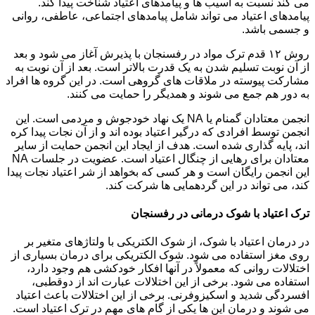
می کند نسبت به آسیب ها و پیامدهای اعتیاد شناخت پیدا کند.
پیامدهای اعتیاد می تواند شامل پیامدهای اجتماعی، عاطفی، روانی
و جسمی باشد.
روش ۱۲ قدم ترک مواد در رفسنجان با پذیرش آغاز می شود و بعد
از آن نوبت تسلیم شدن به یک قدرت بالاتر است. بعد از آن نوبت به
مشارکت پیوسته در ملاقات های گروهی است. در این گروه ها افراد
به دور هم جمع می شوند و همدیگر را حمایت می کنند.
انجمن معتادان گمنام یا NA یک نهاد خودجوش و مردمی است. این
انجمن توسط افرادی که درگیر اعتیاد بوده اند و از آن نجات پیدا کره
اند، پایه گذاری شده است. هدف از ایجاد این انجمن حمایت از سایر
معتادان برای رهایی از چنگال اعتیاد است. عضویت در جلسات NA
این انجمن رایگان است و هر کسی که بخواهد از شر اعتیاد نجات پیدا
کند، می تواند در این گردهمایی ها شرکت کند.
ترک اعتیاد با شوک درمانی در رفسنجان
در درمان اعتیاد با شوک، از شوک الکتریکی با ولتاژهای متغیر بر
روی مغز استفاده می شود. شوک الکتریکی برای درمان بسیاری از
اختلالات روانی که معمولاً در آنها افکار خودکشی هم وجود دارد،
استفاده می شود. برخی از این اختلالات عبارت اند از دوقطبی،
افسردگی شدید و اسکیزوفرنی. برخی از این اختلالات باعث اعتیاد
می شوند و درمان این ها یکی از گام های مهم در ترک اعتیاد است.