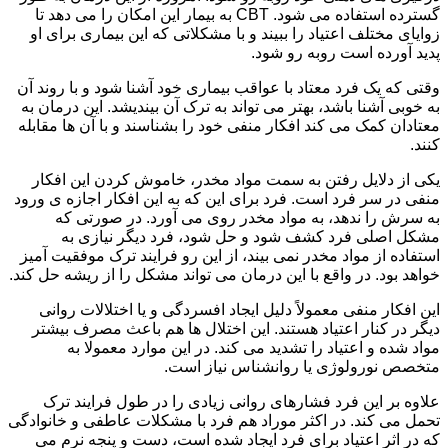
گسترده استفاده می شود. CBT به بیمار این امکان را می دهد تا
زوایای مختلف اعتیاد را ببیند و با مشکلاتی که این بیماری برای او
پدید آورده است روبه رو شود.
وقتی که یک فرد معتاد با عواقب بیماری خود آشنا شود و با روند آن
به خوبی آشنا باشد، بهتر می تواند به ترک آن بیندیشد. این درمان به
معتادان کمک می کند افکار منفی خود را بشناسند و با آن ها مقابله
کنند.
یکی از دلایل رفتن به سمت مواد مخدر، خاموش کردن این افکار
منفی در سر فرد است. فرد برای این که به این افکار اجازه ی ورود
به سرش را ندهد، به مواد مخدر روی می آورد. در صورتی که
مشکل اصلی فرد کشف شود و حل شود، فرد دیگر نیازی به
استفاده از مواد مخدر نمی بیند، از این رو فرایند ترک موفقیت آمیز
خواهد بود. در واقع با این درمان می تواند مشکل را از ریشه حل کند.
این افکار منفی معمولاً دلیل ایجاد افسردگی و یا اختلالات روانی
دیگر در کنار اعتیاد هستند. این اختلال ها هم باعث مصرف بیشتر
مواد شده و اعتیاد را تشدید می کند. در این موارد معمولا به
متخصص نورولوژی یا روانشناس نیاز است.
علاوه بر این فرد فشارهای روانی زیادی را در طول فرایند ترک
تحمل می کند. در اکثر موراد هم فرد با مشکلات عاطفی و خانوادگی
که در اثر اعتیاد برای فرد ایجاد شده است، دست و پنجه نرم می