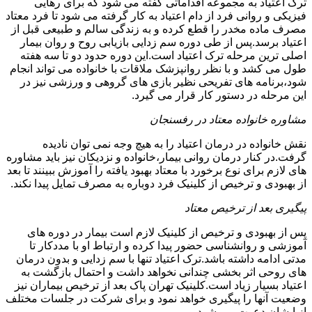
ترک اعتیاد به مجموعه اقداماتی گفته می شود که برای رهایی
فیزیکی و روانی فرد از دام اعتیاد به کار گرفته می شود تا فرد معتاد
مصرف ماده مخدر را قطع کرده و به زندگی سالم و طبیعی قبل از
اعتیاد برسد.پس از طی دوره سم زدایی بازیابی روح و روان بیمار
اصلی ترین مرحله ترک اعتیاد است.این دوره حدود دو تا سه هفته
طول می کشد و با نظر روانپزشک ملاقات با خانواده می تواند انجام
شود،برنامه های تفریحی نظیر بازی های گروهی و ورزشی نیز در
این مرحله در دستور کار قرار می گیرد.
مشاوره خانواده معتاد در رفسنجان
نقش خانواده در درمان اعتیاد را به هیچ وجه نمی توان نادیده
گرفت.در کنار درمان روانی بیمار،خانواده و نزدیکان نیز باید مشاوره
های لازم برای نوع برخورد با معتاد بهبود یافته را آموزش ببینند تا بعد
از بهبودی و ترخیص از کلینیک فرد دوباره به مصرف تمایل پیدا نکند.
پیگیری بعد از ترخیص معتاد
پس از بهبودی و ترخیص از کلینیک لازم است بیمار در دوره های
آموزشی و روانشناسی حضور پیدا کرده و ارتباط او با مددکار تا
مدتی ادامه داشته باشد.ترک اعتیاد تنها با سم زدایی و بدون درمان
های روحی اثر بخشی چندانی نخواهد داشت و احتمال بازگشت به
اعتیاد بسیار زیاد است.کلینیک تهران پاک بعد از ترخیص بیماران نیز
وضعیت آنها را پیگیری خواهد نمود و برای شرکت در جلسات مختلف
از ایشان دعوت می شود.