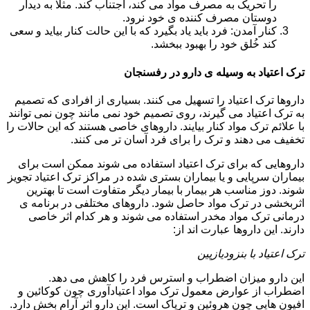
را تحریک به مصرف مواد می کند، اجتناب کند. مثلا به دیدار
دوستان مصرف کننده ی خود نرود.
کنار آمدن: فرد باید یاد بگیرد که با این حالت کنار بیاید و سعی
کند خُلق خود را بهبود ببخشد.
ترک اعتیاد به وسیله ی دارو در رفسنجان
داروها ترک اعتیاد را تسهیل می کنند. بسیاری از افرادی که تصمیم
به ترک اعتیاد می گیرند، روی تصمیم خود نمی مانند چون نمی توانند
با علائم ترک مواد کنار بیایند. داروهای خاصی هستند که این حالات را
تخفیف می دهند و ترک را برای فرد آسان تر می کنند.
داروهایی که برای ترک اعتیاد استفاده می شوند ممکن است برای
بیماران سرپایی و یا بیماران بستری شده در مراکز ترک اعتیاد تجویز
شوند. دوز مناسب هر بیمار با بیمار دیگر متفاوت است تا بهترین
اثربخشی در ترک مواد حاصل شود. داروهای مختلفی در برنامه ی
درمانی ترک مواد مخدر استفاده می شوند و هر کدام اثر خاصی
دارند. این داروها عبارت اند از:
ترک اعتیاد با بنزودیازپین
این دارو میزان اضطراب و استرس فرد را کاهش می دهد.
اضطراب از عوارض معمول ترک مواد اعتیادآوری چون کوکائین و
افیون هایی چون هروئین و تریاک است. این دارو اثر آرام بخش دارد.