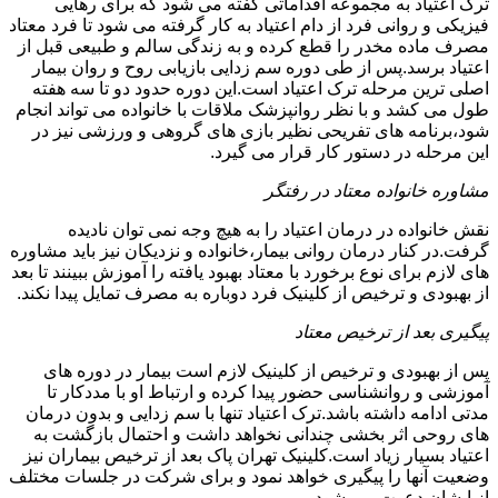
ترک اعتیاد به مجموعه اقداماتی گفته می شود که برای رهایی
فیزیکی و روانی فرد از دام اعتیاد به کار گرفته می شود تا فرد معتاد
مصرف ماده مخدر را قطع کرده و به زندگی سالم و طبیعی قبل از
اعتیاد برسد.پس از طی دوره سم زدایی بازیابی روح و روان بیمار
اصلی ترین مرحله ترک اعتیاد است.این دوره حدود دو تا سه هفته
طول می کشد و با نظر روانپزشک ملاقات با خانواده می تواند انجام
شود،برنامه های تفریحی نظیر بازی های گروهی و ورزشی نیز در
این مرحله در دستور کار قرار می گیرد.
مشاوره خانواده معتاد در رفتگر
نقش خانواده در درمان اعتیاد را به هیچ وجه نمی توان نادیده
گرفت.در کنار درمان روانی بیمار،خانواده و نزدیکان نیز باید مشاوره
های لازم برای نوع برخورد با معتاد بهبود یافته را آموزش ببینند تا بعد
از بهبودی و ترخیص از کلینیک فرد دوباره به مصرف تمایل پیدا نکند.
پیگیری بعد از ترخیص معتاد
پس از بهبودی و ترخیص از کلینیک لازم است بیمار در دوره های
آموزشی و روانشناسی حضور پیدا کرده و ارتباط او با مددکار تا
مدتی ادامه داشته باشد.ترک اعتیاد تنها با سم زدایی و بدون درمان
های روحی اثر بخشی چندانی نخواهد داشت و احتمال بازگشت به
اعتیاد بسیار زیاد است.کلینیک تهران پاک بعد از ترخیص بیماران نیز
وضعیت آنها را پیگیری خواهد نمود و برای شرکت در جلسات مختلف
از ایشان دعوت می شود.