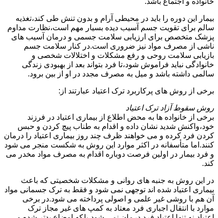
خانواده و اجتماع باشد.
بیمار این دوره را باید در محیطی آرام و بدون تنش طی کند،تغذیه
سالم برای تقویت جسم آسیب دیده بسیار مهم است،نظارت مداوم
پزشک متخصص برای ارزیابی سلامت جسمی و درمان آسیب های
ناشی از مصرف مواد نیز ضروری است.در کنار سلامت جسم
بازیابی سلامت روحی و رفع مشکلات و اختلالات شخصی و
خانوادگی نباید فراموش شود،تا فرد بتواند بعد از بهبودی زندگی
سالمی داشته باشد و میل به مصرف مجدد در او از بین برود.
برخی از روش های پرکاربرد ترک اعتیاد عبارتند از:
روش سقوط آزاد ترک اعتیاد
برخی از خانواده ها به محض اطلاع از بیماری اعتیاد در فرزند
خود،واکنش شدید نشان داده و اقدام به طناب پیچ کردن و حبس
کردن فرد کرده و می خواهند ظرف چند روز بیماری اعتیاد را درمان
کنند.اما متأسفانه در اکثر موارد این روش به شکست منجر می شود
و فرد بیمار در اولین فرصت دوباره اقدام به مصرف مواد مخدر می
کند.
در این روش به جنبه های روانی و مشکلات شخصیتی که باعث
بیماری اعتیاد شده اند توجهی نمی شود و فقط به ترک جسمانی مواد
آن هم با روشی غیر علمی و اصولی پرداخته می شود.در برخی
موارد با انتقال اجباری فرد معتاد به کمپ های غیر مجاز ترک
اعتیاد،نه تنها اعتیاد فرد درمان نمی شود،بلکه اوضاع بدتر شده و