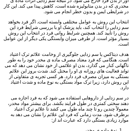
آور از بدن فرد خارج می شود. در نتیجه سم زدایی اثرات ماده ی
مخدری که در بدن متابولیزه شده است، کاهش پیدا می کند. این کار
در شرایطی ایمن و بدون خطر انجام می شود.
انتخاب این روش به عوامل مختلفی وابسته است. اگر فرد بخواهد
سم زدایی را انتخاب کند، باید پزشک او با بررسی شرایط فرد این
روش را تأیید کند. همچنین شرایط روانی فرد در انتخاب این روش
بسیار مؤثر است. از طرفی میزان وابستگی یکی دیگر از این عوامل
است.
هدف دیتاکس یا سم زدایی جلوگیری از وخامت علائم ترک اعتیاد
است. هنگامی که فرد معتاد مصرف ماده ی مخدر خود را به طور
ناگهانی کنار می گذارد، بدن او علائمی از خود نشان می دهد که می
تواند فعالیت های روزانه ی او را مختل کند. شدت بروز این علائم
بستگی به میزان مصرف فرد دارد. هر کسی تجربه ی متفاوتی از
این روش دارد، زیرا ترک مواد بستگی به نوع ماده و شدت اعتیاد
دارد.
در سم زدایی از داروهایی استفاده می شود که به فرد اجازه می
دهند سختی کمتری در طول فرایند بکشد. برای بیشتر مواد مخدر،
معمولاً چندین رو تا چند ماه طول می کشد تا علائم ترک اعتیاد
برطرف شود. مدت زمانی که فرد این علائم را نشان می دهد به
موارد زیادی بستگی دارد که عبارت اند از:
نوع ماده ی مخدر