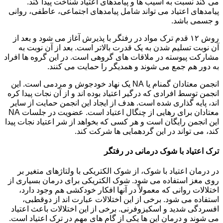
می کند نسبت به آسیب ها و پیامدهای اعتیاد شناخت پیدا کند.
پیامدهای اعتیاد می تواند شامل پیامدهای اجتماعی، عاطفی، روانی
و جسمی باشد.
روش ۱۲ قدم ترک مواد در رفتگر با پذیرش آغاز می شود و بعد از
آن نوبت تسلیم شدن به یک قدرت بالاتر است. بعد از آن نوبت به
مشارکت پیوسته در ملاقات های گروهی است. در این گروه ها افراد
به دور هم جمع می شوند و همدیگر را حمایت می کنند.
انجمن معتادان گمنام یا NA یک نهاد خودجوش و مردمی است. این
انجمن توسط افرادی که درگیر اعتیاد بوده اند و از آن نجات پیدا کره
اند، پایه گذاری شده است. هدف از ایجاد این انجمن حمایت از سایر
معتادان برای رهایی از چنگال اعتیاد است. عضویت در جلسات NA
این انجمن رایگان است و هر کسی که بخواهد از شر اعتیاد نجات پیدا
کند، می تواند در این گردهمایی ها شرکت کند.
ترک اعتیاد با شوک درمانی در رفتگر
در درمان اعتیاد با شوک، از شوک الکتریکی با ولتاژهای متغیر بر
روی مغز استفاده می شود. شوک الکتریکی برای درمان بسیاری از
اختلالات روانی که معمولاً در آنها افکار خودکشی هم وجود دارد،
استفاده می شود. برخی از این اختلالات عبارت اند از دوقطبی،
افسردگی شدید و اسکیزوفرنی. برخی از این اختلالات باعث اعتیاد
می شوند و درمان این ها یکی از گام های مهم در ترک اعتیاد است.