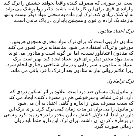
است. در صورتی که مصرف کننده واقعاً بخواهد حشیش را ترک کند
و اراده ی قوی برای این کار داشته باشید، دکتر روانپزشک می تواند
به او کمک زیادی کند. ترک این ماده به سختی مواد دیگر نیست و تنها
نیازمند یک اراده ی قوی و همچنین پایداری در پاک ماندن است.
ترک اعتیاد متادون
متادون دارویی است که برای ترک مواد مخدری همچون هروئین،
مورفین و تریاک استفاده می شود. متأسفانه برخی تصور می کنند
که متادون اعتیادآور نیست، اما این گونه است و متادون می تواند
مانند مواد مخدر دیکر برای فرد اعتیاد ایجاد کند. بهتر است ترک
اعتیاد به متادون با سم زدایی و درمان شناختی رفتاری انجام شود.
زیرا علائم روانی نیاز به متادون بعد از ترک با فرد باقی می ماند.
ترک ترامادول
ترامادول یک مسکن ضد درد است. علاوه بر اثر تسکین دردی که
دارد، نوعی نشاط و سرخوشی هم در مصرف کننده ایجاد می کند
که سبب مصرف بیش از اندازه و گاهی اعتیاد به آن می شود.
ترامادول را می توان در مدت زمان کمی ترک کرد. برای ترک این
دارو در ابتدا باید دلایل کشش به این مخدر را در فرد پیدا کرد و سعی
در برطرف کردن آن داشت. برای ترک این دارو حتما باید روان
درمانی صورت گیرد.