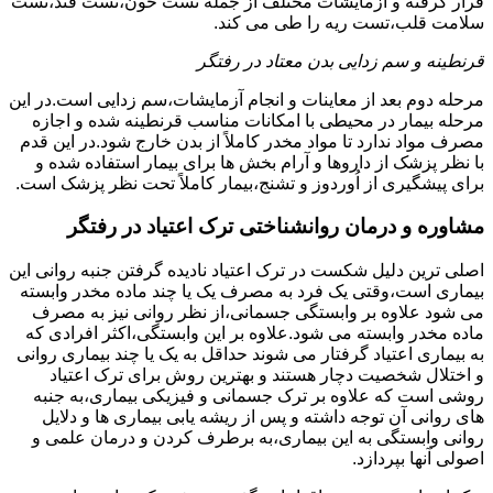
قرار گرفته و آزمایشات مختلف از جمله تست خون،تست قند،تست
سلامت قلب،تست ریه را طی می کند.
قرنطینه و سم زدایی بدن معتاد در رفتگر
مرحله دوم بعد از معاینات و انجام آزمایشات،سم زدایی است.در این
مرحله بیمار در محیطی با امکانات مناسب قرنطینه شده و اجازه
مصرف مواد ندارد تا مواد مخدر کاملاً از بدن خارج شود.در این قدم
با نظر پزشک از داروها و آرام بخش ها برای بیمار استفاده شده و
برای پیشگیری از اُوردوز و تشنج،بیمار کاملاً تحت نظر پزشک است.
مشاوره و درمان روانشناختی ترک اعتیاد در رفتگر
اصلی ترین دلیل شکست در ترک اعتیاد نادیده گرفتن جنبه روانی این
بیماری است،وقتی یک فرد به مصرف یک یا چند ماده مخدر وابسته
می شود علاوه بر وابستگی جسمانی،از نظر روانی نیز به مصرف
ماده مخدر وابسته می شود.علاوه بر این وابستگی،اکثر افرادی که
به بیماری اعتیاد گرفتار می شوند حداقل به یک یا چند بیماری روانی
و اختلال شخصیت دچار هستند و بهترین روش برای ترک اعتیاد
روشی است که علاوه بر ترک جسمانی و فیزیکی بیماری،به جنبه
های روانی آن توجه داشته و پس از ریشه یابی بیماری ها و دلایل
روانی وابستگی به این بیماری،به برطرف کردن و درمان علمی و
اصولی آنها بپردازد.