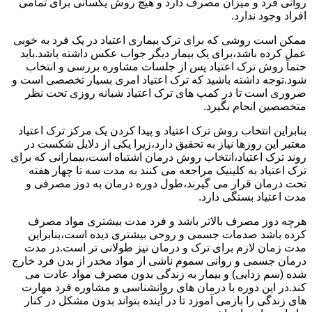
روانی فرد و میزان مصرف دارد و هیچ روش یکسانی برای تمامی
افراد وجود ندارد.
ممکن است روشی که برای ترک بیماری اعتیاد در یک فرد به خوبی
عمل کرده باشد،برای یک بیمار دیگر جواب عکس داشته باشد.باید
حتماً روش ترک اعتیاد پس از جلسات مشاوره بررسی و انتخاب
شود.توجه داشته باشید که ترک اعتیاد امری بسیار تخصصی است و
ضروری است تا در کمپ های ترک اعتیاد شبانه روزی تحت نظر
متخصصین انجام بگیرد.
بنابراین انتخاب روش ترک اعتیاد و پیدا کردن یک مرکز ترک اعتیاد
معتبر این روزها نیاز به تحقیق دارد،زیرا یکی از دلایل شکست در
روند ترک اعتیاد،انتخاب روش درمان اشتباه است،بیمارانی که برای
ترک اعتیاد به کلینیک مراجعه می کنند به مدت سه تا چهار هفته
تحت درمان قرار می گیرند،طول دوره درمان به دوز مصرفی و
مدت اعتیاد بستگی دارد.
هرچه دوز مصرف بالاتر باشد و فرد مدت بیشتری مواد مصرف
کرده باشد صدمات جسمی و روحی بیشتری دیده است،بنابراین
مدت زمان لازم برای ترک و درمان نیز طولانی تر است.در مدت
درمان جسمی و روانی سموم ناشی از مواد مخدر از بدن فرد خارج
شده (سم زدایی) و بیمار به زندگی بدون مصرف مواد عادت می
کند.در این دوره با درمان های روانشناسی و مشاوره فرد مهارت
های زندگی را بازمی آموزد تا در آینده بتواند بدون مشکل در کنار