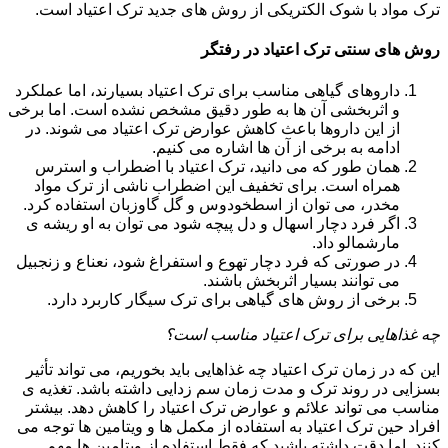
ترک مواد با شوک الکتریکی از روش های جدید ترک اعتیاد است.
روش های سنتی ترک اعتیاد در رفتگر
داروهای گیاهی مناسب برای ترک اعتیاد بسیارند، اما عملکرد
و اثربخشی آن ها به طور دقیق مشخص نشده است. اما برخی
از این داروها باعث کاهش عوارض ترک اعتیاد می شوند. در
ادامه به برخی از آن ها اشاره می کنیم.
همان طور که می دانید، ترک اعتیاد با اضطراب و استرس
همراه است. برای تخفیف این اضطراب ناشی از ترک مواد
مخدر، می توان از اسطخودوس و گل گاوزبان استفاده کرد.
اگر فرد دچار اسهال و دل پیچه شود می توان به او ریشه ی
مارشمالو داد.
در صورتی که فرد دچار تهوع و استفراغ شود، نعناع و زنجبیل
می توانند بسیار اثربخش باشند.
برخی از روش های گیاهی برای ترک سیگار کاربرد دارد.
چه غذاهایی برای ترک اعتیاد مناسب است؟
این که در زمان ترک اعتیاد چه غذاهایی باید بخوریم، می تواند تأثیر
بسزایی در روند ترک و مدت زمان سم زدایی داشته باشد. تغذیه ی
مناسب می تواند علائم و عوارض ترک اعتیاد را کاهش دهد. بیشتر
افراد حین ترک اعتیاد به استفاده از مکمل ها و ویتامین ها توجه می
کنند. اما دقت داشته باشید که فقط استفاده از ویتامین ها مهم