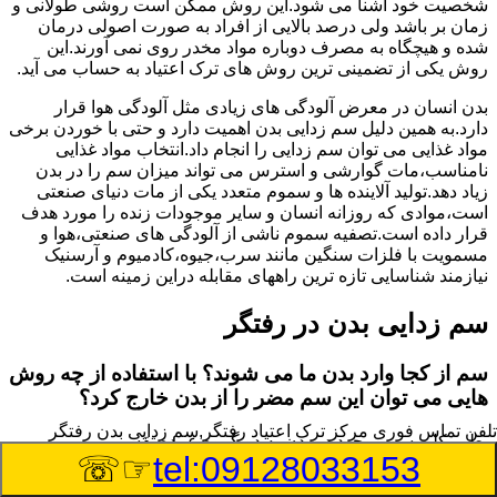
شخصیت خود آشنا می شود.این روش ممکن است روشی طولانی و
زمان بر باشد ولی درصد بالایی از افراد به صورت اصولی درمان
شده و هیچگاه به مصرف دوباره مواد مخدر روی نمی آورند.این
روش یکی از تضمینی ترین روش های ترک اعتیاد به حساب می آید.
بدن انسان در معرض آلودگی های زیادی مثل آلودگی هوا قرار
دارد.به همین دلیل سم زدایی بدن اهمیت دارد و حتی با خوردن برخی
مواد غذایی می توان سم زدایی را انجام داد.انتخاب مواد غذایی
نامناسب،مات گوارشی و استرس می تواند میزان سم را در بدن
زیاد دهد.تولید آلاینده ها و سموم متعدد یکی از مات دنیای صنعتی
است،موادی که روزانه انسان و سایر موجودات زنده را مورد هدف
قرار داده است.تصفیه سموم ناشی از آلودگی های صنعتی،هوا و
مسمویت با فلزات سنگین مانند سرب،جیوه،کادمیوم و آرسنیک
نیازمند شناسایی تازه ترین راههای مقابله دراین زمینه است.
سم زدایی بدن در رفتگر
سم از کجا وارد بدن ما می شوند؟ با استفاده از چه روش
هایی می توان این سم مضر را از بدن خارج کرد؟
تلفن تماس فوری
مرکز ترک اعتیاد رفتگر,سم زدایی بدن رفتگر
بطور کلی سم موجود در بدن به دو گروه عمده تقسیم می
☞☏
tel:09128033153
شوند.بخش بزرگی از این سموم مثل مواد به جا مانده از سموم
گیاهی و آفت کش ها،فلزات سنگین ناشی از آلودگی هوا،انواع