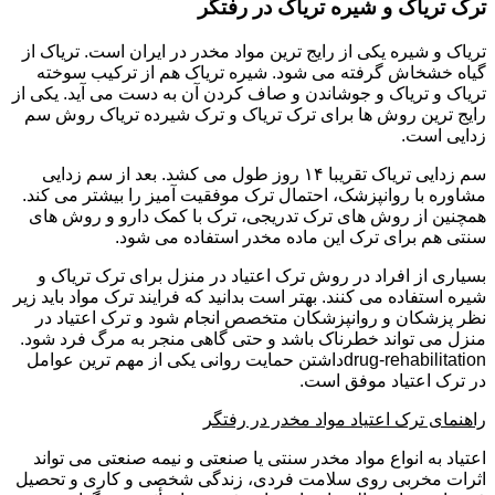
ترک تریاک و شیره تریاک در رفتگر
تریاک و شیره یکی از رایج ترین مواد مخدر در ایران است. تریاک از
گیاه خشخاش گرفته می شود. شیره تریاک هم از ترکیب سوخته
تریاک و تریاک و جوشاندن و صاف کردن آن به دست می آید. یکی از
رایج ترین روش ها برای ترک تریاک و ترک شیرده تریاک روش سم
زدایی است.
سم زدایی تریاک تقریبا ۱۴ روز طول می کشد. بعد از سم زدایی
مشاوره با روانپزشک، احتمال ترک موفقیت آمیز را بیشتر می کند.
همچنین از روش های ترک تدریجی، ترک با کمک دارو و روش های
سنتی هم برای ترک این ماده مخدر استفاده می شود.
بسیاری از افراد در روش ترک اعتیاد در منزل برای ترک تریاک و
شیره استفاده می کنند. بهتر است بدانید که فرایند ترک مواد باید زیر
نظر پزشکان و روانپزشکان متخصص انجام شود و ترک اعتیاد در
منزل می تواند خطرناک باشد و حتی گاهی منجر به مرگ فرد شود.
drug-rehabilitationداشتن حمایت روانی یکی از مهم ترین عوامل
در ترک اعتیاد موفق است.
راهنمای ترک اعتیاد مواد مخدر در رفتگر
اعتیاد به انواع مواد مخدر سنتی یا صنعتی و نیمه صنعتی می تواند
اثرات مخربی روی سلامت فردی، زندگی شخصی و کاری و تحصیل