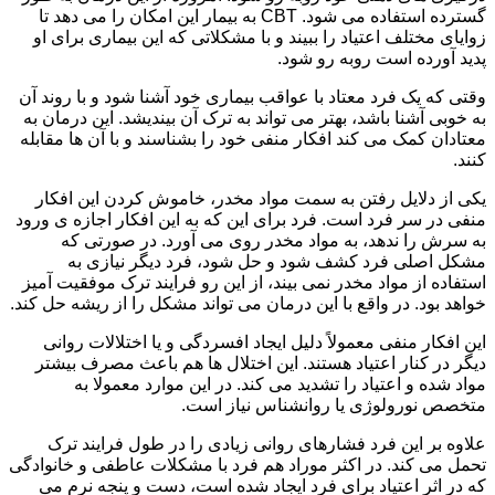
گسترده استفاده می شود. CBT به بیمار این امکان را می دهد تا
زوایای مختلف اعتیاد را ببیند و با مشکلاتی که این بیماری برای او
پدید آورده است روبه رو شود.
وقتی که یک فرد معتاد با عواقب بیماری خود آشنا شود و با روند آن
به خوبی آشنا باشد، بهتر می تواند به ترک آن بیندیشد. این درمان به
معتادان کمک می کند افکار منفی خود را بشناسند و با آن ها مقابله
کنند.
یکی از دلایل رفتن به سمت مواد مخدر، خاموش کردن این افکار
منفی در سر فرد است. فرد برای این که به این افکار اجازه ی ورود
به سرش را ندهد، به مواد مخدر روی می آورد. در صورتی که
مشکل اصلی فرد کشف شود و حل شود، فرد دیگر نیازی به
استفاده از مواد مخدر نمی بیند، از این رو فرایند ترک موفقیت آمیز
خواهد بود. در واقع با این درمان می تواند مشکل را از ریشه حل کند.
این افکار منفی معمولاً دلیل ایجاد افسردگی و یا اختلالات روانی
دیگر در کنار اعتیاد هستند. این اختلال ها هم باعث مصرف بیشتر
مواد شده و اعتیاد را تشدید می کند. در این موارد معمولا به
متخصص نورولوژی یا روانشناس نیاز است.
علاوه بر این فرد فشارهای روانی زیادی را در طول فرایند ترک
تحمل می کند. در اکثر موراد هم فرد با مشکلات عاطفی و خانوادگی
که در اثر اعتیاد برای فرد ایجاد شده است، دست و پنجه نرم می