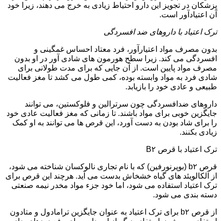
پزشکان در تجویز این دارو احتیاط زیادی به خرج می دهند، زیرا خود
آن اعتیادآور است.
ترک اعتیاد با داروهای ضد افسردگی
بدون مصرف مواد اعتیارآور، فرد معتاد احساس غمگینی و
افسردگی می کند. زیرا سطح هورمون های شادی آور در او بدون
مصرف مواد پایین است. از آن جایی که برای مدت طولانی برای
شادی فرد به مواد وابسته بوده، کمی طول می کشد تا مغز فعالیت
طبیعی و عادی خود را بازیابد.
داروهای ضدافسردگی چون سرترالین و فلوکستین، می توانند
جایگزین خوبی برای مواد باشند. تا زمانی که مغز فعالیت عادی خود
را برای شاد بودن به دست آورد، این قرص ها می توانند به او کمک
زیادی بکنند.
ترک اعتیاد با قرص B۲
قرص b۲ (بوپرنورفین) که با نام تجاری نالوکسان شناخته می شود،
از آلکالویئد های گیاه خشخاش بدست می آید. هرچند این قرص برای
ترک اعتیاد استفاده می شود، اما خود جزء مواد مخدر نیمه صنعتی
دسته بندی می شود.
از قرص b۲ برای ترک اعتیاد به عنوان جایگزین ترامادول و متادون