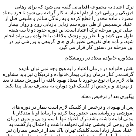
ترک اعتیاد به مجموعه اقداماتی گفته می شود که برای رهایی
فیزیکی و روانی فرد از دام اعتیاد به کار گرفته می شود تا فرد معتاد
مصرف ماده مخدر را قطع کرده و به زندگی سالم و طبیعی قبل از
اعتیاد برسد.پس از طی دوره سم زدایی بازیابی روح و روان بیمار
اصلی ترین مرحله ترک اعتیاد است.این دوره حدود دو تا سه هفته
طول می کشد و با نظر روانپزشک ملاقات با خانواده می تواند انجام
شود،برنامه های تفریحی نظیر بازی های گروهی و ورزشی نیز در
این مرحله در دستور کار قرار می گیرد.
مشاوره خانواده معتاد در رومشکان
نقش خانواده در درمان اعتیاد را به هیچ وجه نمی توان نادیده
گرفت.در کنار درمان روانی بیمار،خانواده و نزدیکان نیز باید مشاوره
های لازم برای نوع برخورد با معتاد بهبود یافته را آموزش ببینند تا بعد
از بهبودی و ترخیص از کلینیک فرد دوباره به مصرف تمایل پیدا نکند.
پیگیری بعد از ترخیص معتاد
پس از بهبودی و ترخیص از کلینیک لازم است بیمار در دوره های
آموزشی و روانشناسی حضور پیدا کرده و ارتباط او با مددکار تا
مدتی ادامه داشته باشد.ترک اعتیاد تنها با سم زدایی و بدون درمان
های روحی اثر بخشی چندانی نخواهد داشت و احتمال بازگشت به
اعتیاد بسیار زیاد است.کلینیک تهران پاک بعد از ترخیص بیماران نیز
وضعیت آنها را پیگیری خواهد نمود و برای شرکت در جلسات مختلف