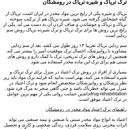
ترک تریاک و شیره تریاک در رومشکان
تریاک و شیره یکی از رایج ترین مواد مخدر در ایران است. تریاک از
گیاه خشخاش گرفته می شود. شیره تریاک هم از ترکیب سوخته
تریاک و تریاک و جوشاندن و صاف کردن آن به دست می آید. یکی از
رایج ترین روش ها برای ترک تریاک و ترک شیرده تریاک روش سم
زدایی است.
سم زدایی تریاک تقریبا ۱۴ روز طول می کشد. بعد از سم زدایی
مشاوره با روانپزشک، احتمال ترک موفقیت آمیز را بیشتر می کند.
همچنین از روش های ترک تدریجی، ترک با کمک دارو و روش های
سنتی هم برای ترک این ماده مخدر استفاده می شود.
بسیاری از افراد در روش ترک اعتیاد در منزل برای ترک تریاک و
شیره استفاده می کنند. بهتر است بدانید که فرایند ترک مواد باید زیر
نظر پزشکان و روانپزشکان متخصص انجام شود و ترک اعتیاد در
منزل می تواند خطرناک باشد و حتی گاهی منجر به مرگ فرد شود.
drug-rehabilitationداشتن حمایت روانی یکی از مهم ترین عوامل
در ترک اعتیاد موفق است.
راهنمای ترک اعتیاد مواد مخدر در رومشکان
اعتیاد به انواع مواد مخدر سنتی یا صنعتی و نیمه صنعتی می تواند
اثرات مخربی روی سلامت فردی، زندگی شخصی و کاری و تحصیل