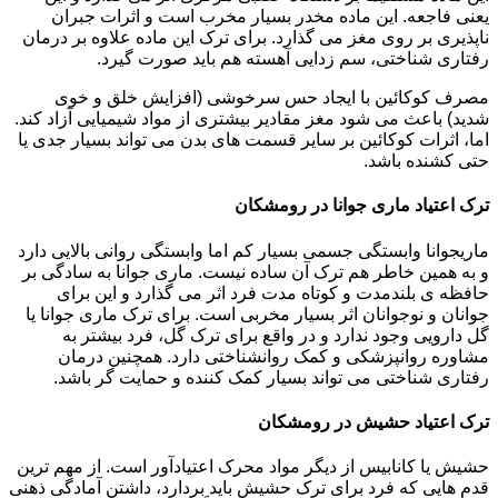
یعنی فاجعه. این ماده مخدر بسیار مخرب است و اثرات جبران
ناپذیری بر روی مغز می گذارد. برای ترک این ماده علاوه بر درمان
رفتاری شناختی، سم زدایی آهسته هم باید صورت گیرد.
مصرف کوکائین با ایجاد حس سرخوشی (افزایش خلق و خوی
شدید) باعث می شود مغز مقادیر بیشتری از مواد شیمیایی آزاد کند.
اما، اثرات کوکائین بر سایر قسمت های بدن می تواند بسیار جدی یا
حتی کشنده باشد.
ترک اعتیاد ماری جوانا در رومشکان
ماریجوانا وابستگی جسمی بسیار کم اما وابستگی روانی بالایی دارد
و به همین خاطر هم ترک آن ساده نیست. ماری جوانا به سادگی بر
حافظه ی بلندمدت و کوتاه مدت فرد اثر می گذارد و این برای
جوانان و نوجوانان اثر بسیار مخربی است. برای ترک ماری جوانا یا
گل دارویی وجود ندارد و در واقع برای ترک گل، فرد بیشتر به
مشاوره روانپزشکی و کمک روانشناختی دارد. همچنین درمان
رفتاری شناختی می تواند بسیار کمک کننده و حمایت گر باشد.
ترک اعتیاد حشیش در رومشکان
حشیش یا کانابیس از دیگر مواد محرک اعتیادآور است. از مهم ترین
قدم هایی که فرد برای ترک حشیش باید بردارد، داشتن آمادگی ذهنی