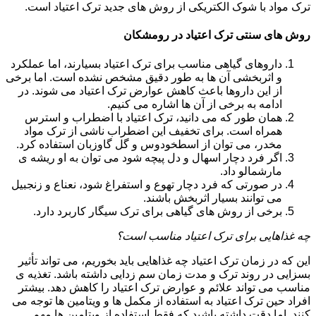
ترک مواد با شوک الکتریکی از روش های جدید ترک اعتیاد است.
روش های سنتی ترک اعتیاد در رومشکان
داروهای گیاهی مناسب برای ترک اعتیاد بسیارند، اما عملکرد
و اثربخشی آن ها به طور دقیق مشخص نشده است. اما برخی
از این داروها باعث کاهش عوارض ترک اعتیاد می شوند. در
ادامه به برخی از آن ها اشاره می کنیم.
همان طور که می دانید، ترک اعتیاد با اضطراب و استرس
همراه است. برای تخفیف این اضطراب ناشی از ترک مواد
مخدر، می توان از اسطخودوس و گل گاوزبان استفاده کرد.
اگر فرد دچار اسهال و دل پیچه شود می توان به او ریشه ی
مارشمالو داد.
در صورتی که فرد دچار تهوع و استفراغ شود، نعناع و زنجبیل
می توانند بسیار اثربخش باشند.
برخی از روش های گیاهی برای ترک سیگار کاربرد دارد.
چه غذاهایی برای ترک اعتیاد مناسب است؟
این که در زمان ترک اعتیاد چه غذاهایی باید بخوریم، می تواند تأثیر
بسزایی در روند ترک و مدت زمان سم زدایی داشته باشد. تغذیه ی
مناسب می تواند علائم و عوارض ترک اعتیاد را کاهش دهد. بیشتر
افراد حین ترک اعتیاد به استفاده از مکمل ها و ویتامین ها توجه می
کنند. اما دقت داشته باشید که فقط استفاده از ویتامین ها مهم