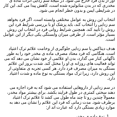
آور از بدن فرد خارج می شود. در نتیجه سم زدایی اثرات ماده ی
مخدری که در بدن متابولیزه شده است، کاهش پیدا می کند. این کار
در شرایطی ایمن و بدون خطر انجام می شود.
انتخاب این روش به عوامل مختلفی وابسته است. اگر فرد بخواهد
سم زدایی را انتخاب کند، باید پزشک او با بررسی شرایط فرد این
روش را تأیید کند. همچنین شرایط روانی فرد در انتخاب این روش
بسیار مؤثر است. از طرفی میزان وابستگی یکی دیگر از این عوامل
است.
هدف دیتاکس یا سم زدایی جلوگیری از وخامت علائم ترک اعتیاد
است. هنگامی که فرد معتاد مصرف ماده ی مخدر خود را به طور
ناگهانی کنار می گذارد، بدن او علائمی از خود نشان می دهد که می
تواند فعالیت های روزانه ی او را مختل کند. شدت بروز این علائم
بستگی به میزان مصرف فرد دارد. هر کسی تجربه ی متفاوتی از
این روش دارد، زیرا ترک مواد بستگی به نوع ماده و شدت اعتیاد
دارد.
در سم زدایی از داروهایی استفاده می شود که به فرد اجازه می
دهند سختی کمتری در طول فرایند بکشد. برای بیشتر مواد مخدر،
معمولاً چندین رو تا چند ماه طول می کشد تا علائم ترک اعتیاد
برطرف شود. مدت زمانی که فرد این علائم را نشان می دهد به
موارد زیادی بستگی دارد که عبارت اند از:
نوع ماده ی مخدر