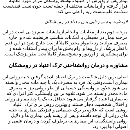
بیمار پس از پذیرش در کلینیک،توسط پزشکان مرکز مورد معاینه
قرار گرفته و آزمایشات مختلف از جمله تست خون،تست قند،تست
سلامت قلب،تست ریه را طی می کند.
قرنطینه و سم زدایی بدن معتاد در رومشکان
مرحله دوم بعد از معاینات و انجام آزمایشات،سم زدایی است.در این
مرحله بیمار در محیطی با امکانات مناسب قرنطینه شده و اجازه
مصرف مواد ندارد تا مواد مخدر کاملاً از بدن خارج شود.در این قدم
با نظر پزشک از داروها و آرام بخش ها برای بیمار استفاده شده و
برای پیشگیری از اُوردوز و تشنج،بیمار کاملاً تحت نظر پزشک است.
مشاوره و درمان روانشناختی ترک اعتیاد در رومشکان
اصلی ترین دلیل شکست در ترک اعتیاد نادیده گرفتن جنبه روانی این
بیماری است،وقتی یک فرد به مصرف یک یا چند ماده مخدر وابسته
می شود علاوه بر وابستگی جسمانی،از نظر روانی نیز به مصرف
ماده مخدر وابسته می شود.علاوه بر این وابستگی،اکثر افرادی که
به بیماری اعتیاد گرفتار می شوند حداقل به یک یا چند بیماری روانی
و اختلال شخصیت دچار هستند و بهترین روش برای ترک اعتیاد
روشی است که علاوه بر ترک جسمانی و فیزیکی بیماری،به جنبه
های روانی آن توجه داشته و پس از ریشه یابی بیماری ها و دلایل
روانی وابستگی به این بیماری،به برطرف کردن و درمان علمی و
اصولی آنها بپردازد.