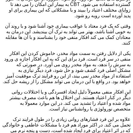
گسترده استفاده می شود. CBT به بیمار این امکان را می دهد تا
زوایای مختلف اعتیاد را ببیند و با مشکلاتی که این بیماری برای او
پدید آورده است روبه رو شود.
وقتی که یک فرد معتاد با عواقب بیماری خود آشنا شود و با روند آن
به خوبی آشنا باشد، بهتر می تواند به ترک آن بیندیشد. این درمان به
معتادان کمک می کند افکار منفی خود را بشناسند و با آن ها مقابله
کنند.
یکی از دلایل رفتن به سمت مواد مخدر، خاموش کردن این افکار
منفی در سر فرد است. فرد برای این که به این افکار اجازه ی ورود
به سرش را ندهد، به مواد مخدر روی می آورد. در صورتی که
مشکل اصلی فرد کشف شود و حل شود، فرد دیگر نیازی به
استفاده از مواد مخدر نمی بیند، از این رو فرایند ترک موفقیت آمیز
خواهد بود. در واقع با این درمان می تواند مشکل را از ریشه حل کند.
این افکار منفی معمولاً دلیل ایجاد افسردگی و یا اختلالات روانی
دیگر در کنار اعتیاد هستند. این اختلال ها هم باعث مصرف بیشتر
مواد شده و اعتیاد را تشدید می کند. در این موارد معمولا به
متخصص نورولوژی یا روانشناس نیاز است.
علاوه بر این فرد فشارهای روانی زیادی را در طول فرایند ترک
تحمل می کند. در اکثر موراد هم فرد با مشکلات عاطفی و خانوادگی
که در اثر اعتیاد برای فرد ایجاد شده است، دست و پنجه نرم می