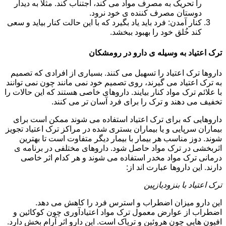
را تحریک به مصرف مواد می کند، اجتناب کند. مثلا به دیدار
دوستان مصرف کننده ی خود نرود.
کنار آمدن: فرد باید یاد بگیرد که با این حالت کنار بیاید و سعی
کند خُلق خود را بهبود ببخشد.
ترک اعتیاد به وسیله ی دارو در رومشکان
داروها ترک اعتیاد را تسهیل می کنند. بسیاری از افرادی که تصمیم
به ترک اعتیاد می گیرند، روی تصمیم خود نمی مانند چون نمی توانند
با علائم ترک مواد کنار بیایند. داروهای خاصی هستند که این حالات را
تخفیف می دهند و ترک را برای فرد آسان تر می کنند.
داروهایی که برای ترک اعتیاد استفاده می شوند ممکن است برای
بیماران سرپایی و یا بیماران بستری شده در مراکز ترک اعتیاد تجویز
شوند. دوز مناسب هر بیمار با بیمار دیگر متفاوت است تا بهترین
اثربخشی در ترک مواد حاصل شود. داروهای مختلفی در برنامه ی
درمانی ترک مواد مخدر استفاده می شوند و هر کدام اثر خاصی
دارند. این داروها عبارت اند از:
ترک اعتیاد با بنزودیازپین
این دارو میزان اضطراب و استرس فرد را کاهش می دهد.
اضطراب از عوارض معمول ترک مواد اعتیادآوری چون کوکائین و
افیون هایی چون هروئین و تریاک است. این دارو اثر آرام بخش دارد.