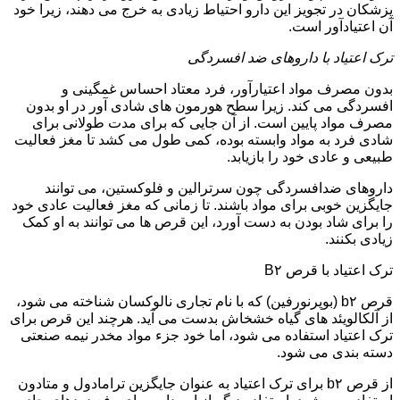
پزشکان در تجویز این دارو احتیاط زیادی به خرج می دهند، زیرا خود
آن اعتیادآور است.
ترک اعتیاد با داروهای ضد افسردگی
بدون مصرف مواد اعتیارآور، فرد معتاد احساس غمگینی و
افسردگی می کند. زیرا سطح هورمون های شادی آور در او بدون
مصرف مواد پایین است. از آن جایی که برای مدت طولانی برای
شادی فرد به مواد وابسته بوده، کمی طول می کشد تا مغز فعالیت
طبیعی و عادی خود را بازیابد.
داروهای ضدافسردگی چون سرترالین و فلوکستین، می توانند
جایگزین خوبی برای مواد باشند. تا زمانی که مغز فعالیت عادی خود
را برای شاد بودن به دست آورد، این قرص ها می توانند به او کمک
زیادی بکنند.
ترک اعتیاد با قرص B۲
قرص b۲ (بوپرنورفین) که با نام تجاری نالوکسان شناخته می شود،
از آلکالویئد های گیاه خشخاش بدست می آید. هرچند این قرص برای
ترک اعتیاد استفاده می شود، اما خود جزء مواد مخدر نیمه صنعتی
دسته بندی می شود.
از قرص b۲ برای ترک اعتیاد به عنوان جایگزین ترامادول و متادون