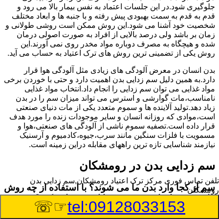
جلوگیری شود.در این جلسات اعتماد به نفس بیمار بالا می رود و
قدم به قدم به سمت بهبودی پیش رفته و با جنبه ها و ابعاد مختلف
شخصیت خود آشنا می شود.این روش ممکن است روشی طولانی و
زمان بر باشد ولی درصد بالایی از افراد به صورت اصولی درمان
شده و هیچگاه به مصرف دوباره مواد مخدر روی نمی آورند.این
روش یکی از تضمینی ترین روش های ترک اعتیاد به حساب می آید.
بدن انسان در معرض آلودگی های زیادی مثل آلودگی هوا قرار
دارد.به همین دلیل سم زدایی بدن اهمیت دارد و حتی با خوردن برخی
مواد غذایی می توان سم زدایی را انجام داد.انتخاب مواد غذایی
نامناسب،مات گوارشی و استرس می تواند میزان سم را در بدن
زیاد دهد.تولید آلاینده ها و سموم متعدد یکی از مات دنیای صنعتی
است،موادی که روزانه انسان و سایر موجودات زنده را مورد هدف
قرار داده است.تصفیه سموم ناشی از آلودگی های صنعتی،هوا و
مسمویت با فلزات سنگین مانند سرب،جیوه،کادمیوم و آرسنیک
نیازمند شناسایی تازه ترین راههای مقابله دراین زمینه است.
سم زدایی بدن در رومشکان
تلفن تماس فوری
مرکز ترک اعتیاد رومشکان,سم زدایی بدن
سم از کجا وارد بدن ما می شوند؟ با استفاده از چه روش
رومشکان
هایی می توان این سم مضر را از بدن خارج کرد؟
☞☏
tel:09128033153
بطور کلی سم موجود در بدن به دو گروه عمده تقسیم می