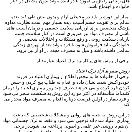
های زندگی را بازمی آموزد تا در آینده بتواند بدون مشکل در کنار
خانواده و اجتماع باشد.
بیمار این دوره را باید در محیطی آرام و بدون تنش طی کند،تغذیه
سالم برای تقویت جسم آسیب دیده بسیار مهم است،نظارت مداوم
پزشک متخصص برای ارزیابی سلامت جسمی و درمان آسیب های
ناشی از مصرف مواد نیز ضروری است.در کنار سلامت جسم
بازیابی سلامت روحی و رفع مشکلات و اختلالات شخصی و
خانوادگی نباید فراموش شود،تا فرد بتواند بعد از بهبودی زندگی
سالمی داشته باشد و میل به مصرف مجدد در او از بین برود.
برخی از روش های پرکاربرد ترک اعتیاد عبارتند از:
روش سقوط آزاد ترک اعتیاد
برخی از خانواده ها به محض اطلاع از بیماری اعتیاد در فرزند
خود،واکنش شدید نشان داده و اقدام به طناب پیچ کردن و حبس
کردن فرد کرده و می خواهند ظرف چند روز بیماری اعتیاد را درمان
کنند.اما متأسفانه در اکثر موارد این روش به شکست منجر می شود
و فرد بیمار در اولین فرصت دوباره اقدام به مصرف مواد مخدر می
کند.
در این روش به جنبه های روانی و مشکلات شخصیتی که باعث
بیماری اعتیاد شده اند توجهی نمی شود و فقط به ترک جسمانی مواد
آن هم با روشی غیر علمی و اصولی پرداخته می شود.در برخی
موارد با انتقال اجباری فرد معتاد به کمپ های غیر مجاز ترک