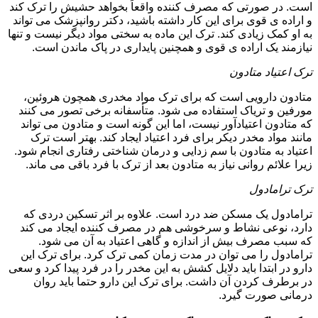
است. در صورتی که مصرف کننده واقعاً بخواهد حشیش را ترک کند
و اراده ی قوی برای این کار داشته باشید، دکتر روانپزشک می تواند
به او کمک زیادی کند. ترک این ماده به سختی مواد دیگر نیست و تنها
نیازمند یک اراده ی قوی و همچنین پایداری در پاک ماندن است.
ترک اعتیاد متادون
متادون دارویی است که برای ترک مواد مخدری همچون هروئین،
مورفین و تریاک استفاده می شود. متأسفانه برخی تصور می کنند
که متادون اعتیادآور نیست، اما این گونه است و متادون می تواند
مانند مواد مخدر دیکر برای فرد اعتیاد ایجاد کند. بهتر است ترک
اعتیاد به متادون با سم زدایی و درمان شناختی رفتاری انجام شود.
زیرا علائم روانی نیاز به متادون بعد از ترک با فرد باقی می ماند.
ترک ترامادول
ترامادول یک مسکن ضد درد است. علاوه بر اثر تسکین دردی که
دارد، نوعی نشاط و سرخوشی هم در مصرف کننده ایجاد می کند
که سبب مصرف بیش از اندازه و گاهی اعتیاد به آن می شود.
ترامادول را می توان در مدت زمان کمی ترک کرد. برای ترک این
دارو در ابتدا باید دلایل کشش به این مخدر را در فرد پیدا کرد و سعی
در برطرف کردن آن داشت. برای ترک این دارو حتما باید روان
درمانی صورت گیرد.