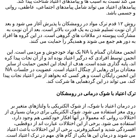
می کند نسبت به آسیب ها و پیامدهای اعتیاد شناخت پیدا کند.
پیامدهای اعتیاد می تواند شامل پیامدهای اجتماعی، عاطفی، روانی
و جسمی باشد.
روش ۱۲ قدم ترک مواد در رومشکان با پذیرش آغاز می شود و بعد
از آن نوبت تسلیم شدن به یک قدرت بالاتر است. بعد از آن نوبت به
مشارکت پیوسته در ملاقات های گروهی است. در این گروه ها افراد
به دور هم جمع می شوند و همدیگر را حمایت می کنند.
انجمن معتادان گمنام یا NA یک نهاد خودجوش و مردمی است. این
انجمن توسط افرادی که درگیر اعتیاد بوده اند و از آن نجات پیدا کره
اند، پایه گذاری شده است. هدف از ایجاد این انجمن حمایت از سایر
معتادان برای رهایی از چنگال اعتیاد است. عضویت در جلسات NA
این انجمن رایگان است و هر کسی که بخواهد از شر اعتیاد نجات پیدا
کند، می تواند در این گردهمایی ها شرکت کند.
ترک اعتیاد با شوک درمانی در رومشکان
در درمان اعتیاد با شوک، از شوک الکتریکی با ولتاژهای متغیر بر
روی مغز استفاده می شود. شوک الکتریکی برای درمان بسیاری از
اختلالات روانی که معمولاً در آنها افکار خودکشی هم وجود دارد،
استفاده می شود. برخی از این اختلالات عبارت اند از دوقطبی،
افسردگی شدید و اسکیزوفرنی. برخی از این اختلالات باعث اعتیاد
می شوند و درمان این ها یکی از گام های مهم در ترک اعتیاد است.