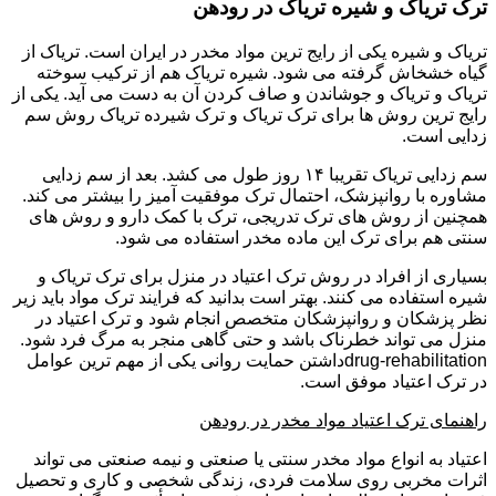
ترک تریاک و شیره تریاک در رودهن
تریاک و شیره یکی از رایج ترین مواد مخدر در ایران است. تریاک از
گیاه خشخاش گرفته می شود. شیره تریاک هم از ترکیب سوخته
تریاک و تریاک و جوشاندن و صاف کردن آن به دست می آید. یکی از
رایج ترین روش ها برای ترک تریاک و ترک شیرده تریاک روش سم
زدایی است.
سم زدایی تریاک تقریبا ۱۴ روز طول می کشد. بعد از سم زدایی
مشاوره با روانپزشک، احتمال ترک موفقیت آمیز را بیشتر می کند.
همچنین از روش های ترک تدریجی، ترک با کمک دارو و روش های
سنتی هم برای ترک این ماده مخدر استفاده می شود.
بسیاری از افراد در روش ترک اعتیاد در منزل برای ترک تریاک و
شیره استفاده می کنند. بهتر است بدانید که فرایند ترک مواد باید زیر
نظر پزشکان و روانپزشکان متخصص انجام شود و ترک اعتیاد در
منزل می تواند خطرناک باشد و حتی گاهی منجر به مرگ فرد شود.
drug-rehabilitationداشتن حمایت روانی یکی از مهم ترین عوامل
در ترک اعتیاد موفق است.
راهنمای ترک اعتیاد مواد مخدر در رودهن
اعتیاد به انواع مواد مخدر سنتی یا صنعتی و نیمه صنعتی می تواند
اثرات مخربی روی سلامت فردی، زندگی شخصی و کاری و تحصیل