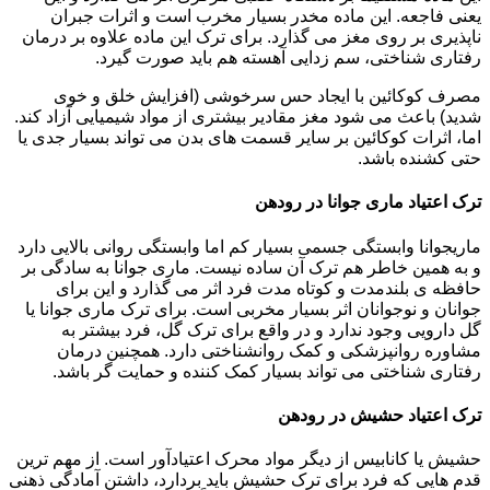
یعنی فاجعه. این ماده مخدر بسیار مخرب است و اثرات جبران
ناپذیری بر روی مغز می گذارد. برای ترک این ماده علاوه بر درمان
رفتاری شناختی، سم زدایی آهسته هم باید صورت گیرد.
مصرف کوکائین با ایجاد حس سرخوشی (افزایش خلق و خوی
شدید) باعث می شود مغز مقادیر بیشتری از مواد شیمیایی آزاد کند.
اما، اثرات کوکائین بر سایر قسمت های بدن می تواند بسیار جدی یا
حتی کشنده باشد.
ترک اعتیاد ماری جوانا در رودهن
ماریجوانا وابستگی جسمی بسیار کم اما وابستگی روانی بالایی دارد
و به همین خاطر هم ترک آن ساده نیست. ماری جوانا به سادگی بر
حافظه ی بلندمدت و کوتاه مدت فرد اثر می گذارد و این برای
جوانان و نوجوانان اثر بسیار مخربی است. برای ترک ماری جوانا یا
گل دارویی وجود ندارد و در واقع برای ترک گل، فرد بیشتر به
مشاوره روانپزشکی و کمک روانشناختی دارد. همچنین درمان
رفتاری شناختی می تواند بسیار کمک کننده و حمایت گر باشد.
ترک اعتیاد حشیش در رودهن
حشیش یا کانابیس از دیگر مواد محرک اعتیادآور است. از مهم ترین
قدم هایی که فرد برای ترک حشیش باید بردارد، داشتن آمادگی ذهنی