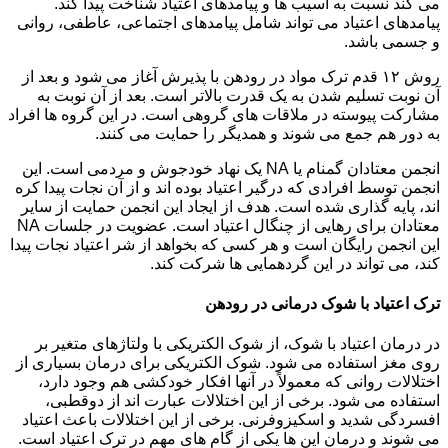
می کند نسبت به آسیب ها و پیامدهای اعتیاد شناخت پیدا کند.
پیامدهای اعتیاد می تواند شامل پیامدهای اجتماعی، عاطفی، روانی
و جسمی باشد.
روش ۱۲ قدم ترک مواد در رودهن با پذیرش آغاز می شود و بعد از
آن نوبت تسلیم شدن به یک قدرت بالاتر است. بعد از آن نوبت به
مشارکت پیوسته در ملاقات های گروهی است. در این گروه ها افراد
به دور هم جمع می شوند و همدیگر را حمایت می کنند.
انجمن معتادان گمنام یا NA یک نهاد خودجوش و مردمی است. این
انجمن توسط افرادی که درگیر اعتیاد بوده اند و از آن نجات پیدا کره
اند، پایه گذاری شده است. هدف از ایجاد این انجمن حمایت از سایر
معتادان برای رهایی از چنگال اعتیاد است. عضویت در جلسات NA
این انجمن رایگان است و هر کسی که بخواهد از شر اعتیاد نجات پیدا
کند، می تواند در این گردهمایی ها شرکت کند.
ترک اعتیاد با شوک درمانی در رودهن
در درمان اعتیاد با شوک، از شوک الکتریکی با ولتاژهای متغیر بر
روی مغز استفاده می شود. شوک الکتریکی برای درمان بسیاری از
اختلالات روانی که معمولاً در آنها افکار خودکشی هم وجود دارد،
استفاده می شود. برخی از این اختلالات عبارت اند از دوقطبی،
افسردگی شدید و اسکیزوفرنی. برخی از این اختلالات باعث اعتیاد
می شوند و درمان این ها یکی از گام های مهم در ترک اعتیاد است.