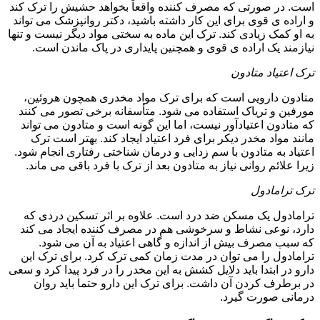
است. در صورتی که مصرف کننده واقعاً بخواهد حشیش را ترک کند
و اراده ی قوی برای این کار داشته باشید، دکتر روانپزشک می تواند
به او کمک زیادی کند. ترک این ماده به سختی مواد دیگر نیست و تنها
نیازمند یک اراده ی قوی و همچنین پایداری در پاک ماندن است.
ترک اعتیاد متادون
متادون دارویی است که برای ترک مواد مخدری همچون هروئین،
مورفین و تریاک استفاده می شود. متأسفانه برخی تصور می کنند
که متادون اعتیادآور نیست، اما این گونه است و متادون می تواند
مانند مواد مخدر دیکر برای فرد اعتیاد ایجاد کند. بهتر است ترک
اعتیاد به متادون با سم زدایی و درمان شناختی رفتاری انجام شود.
زیرا علائم روانی نیاز به متادون بعد از ترک با فرد باقی می ماند.
ترک ترامادول
ترامادول یک مسکن ضد درد است. علاوه بر اثر تسکین دردی که
دارد، نوعی نشاط و سرخوشی هم در مصرف کننده ایجاد می کند
که سبب مصرف بیش از اندازه و گاهی اعتیاد به آن می شود.
ترامادول را می توان در مدت زمان کمی ترک کرد. برای ترک این
دارو در ابتدا باید دلایل کشش به این مخدر را در فرد پیدا کرد و سعی
در برطرف کردن آن داشت. برای ترک این دارو حتما باید روان
درمانی صورت گیرد.