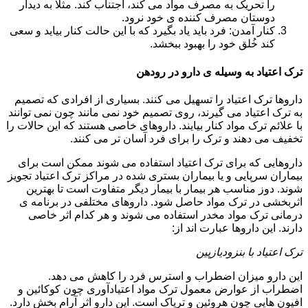
را تحریک به مصرف مواد می کند، اجتناب کند. مثلا به دیدار
دوستان مصرف کننده ی خود نرود.
کنار آمدن: فرد باید یاد بگیرد که با این حالت کنار بیاید و سعی
کند خُلق خود را بهبود ببخشد.
ترک اعتیاد به وسیله ی دارو در رودهن
داروها ترک اعتیاد را تسهیل می کنند. بسیاری از افرادی که تصمیم
به ترک اعتیاد می گیرند، روی تصمیم خود نمی مانند چون نمی توانند
با علائم ترک مواد کنار بیایند. داروهای خاصی هستند که این حالات را
تخفیف می دهند و ترک را برای فرد آسان تر می کنند.
داروهایی که برای ترک اعتیاد استفاده می شوند ممکن است برای
بیماران سرپایی و یا بیماران بستری شده در مراکز ترک اعتیاد تجویز
شوند. دوز مناسب هر بیمار با بیمار دیگر متفاوت است تا بهترین
اثربخشی در ترک مواد حاصل شود. داروهای مختلفی در برنامه ی
درمانی ترک مواد مخدر استفاده می شوند و هر کدام اثر خاصی
دارند. این داروها عبارت اند از:
ترک اعتیاد با بنزودیازپین
این دارو میزان اضطراب و استرس فرد را کاهش می دهد.
اضطراب از عوارض معمول ترک مواد اعتیادآوری چون کوکائین و
افیون هایی چون هروئین و تریاک است. این دارو اثر آرام بخش دارد.