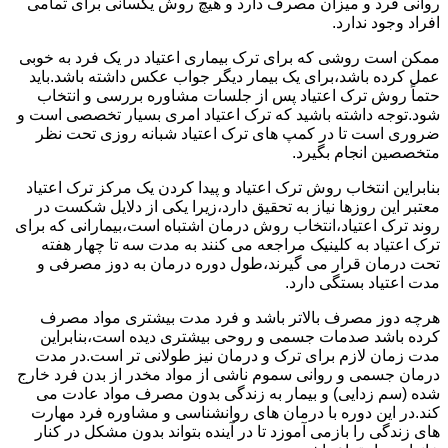
روانی فرد و میزان مصرف دارد و هیچ روش یکسانی برای تمامی
افراد وجود ندارد.
ممکن است روشی که برای ترک بیماری اعتیاد در یک فرد به خوبی
عمل کرده باشد،برای یک بیمار دیگر جواب عکس داشته باشد.باید
حتماً روش ترک اعتیاد پس از جلسات مشاوره بررسی و انتخاب
شود.توجه داشته باشید که ترک اعتیاد امری بسیار تخصصی است و
ضروری است تا در کمپ های ترک اعتیاد شبانه روزی تحت نظر
متخصصین انجام بگیرد.
بنابراین انتخاب روش ترک اعتیاد و پیدا کردن یک مرکز ترک اعتیاد
معتبر این روزها نیاز به تحقیق دارد،زیرا یکی از دلایل شکست در
روند ترک اعتیاد،انتخاب روش درمان اشتباه است،بیمارانی که برای
ترک اعتیاد به کلینیک مراجعه می کنند به مدت سه تا چهار هفته
تحت درمان قرار می گیرند،طول دوره درمان به دوز مصرفی و
مدت اعتیاد بستگی دارد.
هرچه دوز مصرف بالاتر باشد و فرد مدت بیشتری مواد مصرف
کرده باشد صدمات جسمی و روحی بیشتری دیده است،بنابراین
مدت زمان لازم برای ترک و درمان نیز طولانی تر است.در مدت
درمان جسمی و روانی سموم ناشی از مواد مخدر از بدن فرد خارج
شده (سم زدایی) و بیمار به زندگی بدون مصرف مواد عادت می
کند.در این دوره با درمان های روانشناسی و مشاوره فرد مهارت
های زندگی را بازمی آموزد تا در آینده بتواند بدون مشکل در کنار