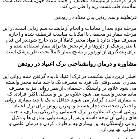
قرار گرفته و آزمایشات مختلف از جمله تست خون،تست قند،تست
سلامت قلب،تست ریه را طی می کند.
قرنطینه و سم زدایی بدن معتاد در رودهن
مرحله دوم بعد از معاینات و انجام آزمایشات،سم زدایی است.در این
مرحله بیمار در محیطی با امکانات مناسب قرنطینه شده و اجازه
مصرف مواد ندارد تا مواد مخدر کاملاً از بدن خارج شود.در این قدم
با نظر پزشک از داروها و آرام بخش ها برای بیمار استفاده شده و
برای پیشگیری از اُوردوز و تشنج،بیمار کاملاً تحت نظر پزشک است.
مشاوره و درمان روانشناختی ترک اعتیاد در رودهن
اصلی ترین دلیل شکست در ترک اعتیاد نادیده گرفتن جنبه روانی این
بیماری است،وقتی یک فرد به مصرف یک یا چند ماده مخدر وابسته
می شود علاوه بر وابستگی جسمانی،از نظر روانی نیز به مصرف
ماده مخدر وابسته می شود.علاوه بر این وابستگی،اکثر افرادی که
به بیماری اعتیاد گرفتار می شوند حداقل به یک یا چند بیماری روانی
و اختلال شخصیت دچار هستند و بهترین روش برای ترک اعتیاد
روشی است که علاوه بر ترک جسمانی و فیزیکی بیماری،به جنبه
های روانی آن توجه داشته و پس از ریشه یابی بیماری ها و دلایل
روانی وابستگی به این بیماری،به برطرف کردن و درمان علمی و
اصولی آنها بپردازد.