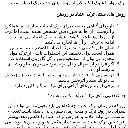
ترک مواد با شوک الکتریکی از روش های جدید ترک اعتیاد است.
روش های سنتی ترک اعتیاد در رودهن
داروهای گیاهی مناسب برای ترک اعتیاد بسیارند، اما عملکرد
و اثربخشی آن ها به طور دقیق مشخص نشده است. اما برخی
از این داروها باعث کاهش عوارض ترک اعتیاد می شوند. در
ادامه به برخی از آن ها اشاره می کنیم.
همان طور که می دانید، ترک اعتیاد با اضطراب و استرس
همراه است. برای تخفیف این اضطراب ناشی از ترک مواد
مخدر، می توان از اسطخودوس و گل گاوزبان استفاده کرد.
اگر فرد دچار اسهال و دل پیچه شود می توان به او ریشه ی
مارشمالو داد.
در صورتی که فرد دچار تهوع و استفراغ شود، نعناع و زنجبیل
می توانند بسیار اثربخش باشند.
برخی از روش های گیاهی برای ترک سیگار کاربرد دارد.
چه غذاهایی برای ترک اعتیاد مناسب است؟
این که در زمان ترک اعتیاد چه غذاهایی باید بخوریم، می تواند تأثیر
بسزایی در روند ترک و مدت زمان سم زدایی داشته باشد. تغذیه ی
مناسب می تواند علائم و عوارض ترک اعتیاد را کاهش دهد. بیشتر
افراد حین ترک اعتیاد به استفاده از مکمل ها و ویتامین ها توجه می
کنند. اما دقت داشته باشید که فقط استفاده از ویتامین ها مهم