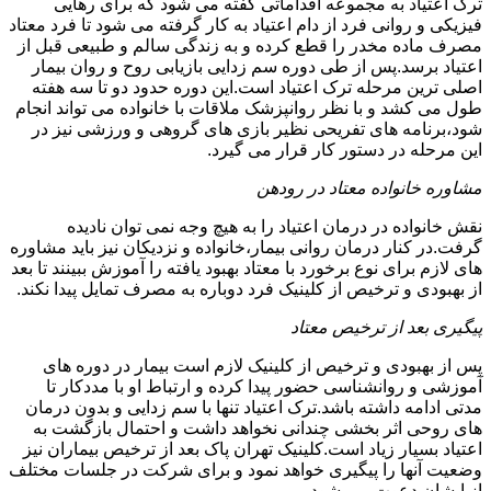
ترک اعتیاد به مجموعه اقداماتی گفته می شود که برای رهایی
فیزیکی و روانی فرد از دام اعتیاد به کار گرفته می شود تا فرد معتاد
مصرف ماده مخدر را قطع کرده و به زندگی سالم و طبیعی قبل از
اعتیاد برسد.پس از طی دوره سم زدایی بازیابی روح و روان بیمار
اصلی ترین مرحله ترک اعتیاد است.این دوره حدود دو تا سه هفته
طول می کشد و با نظر روانپزشک ملاقات با خانواده می تواند انجام
شود،برنامه های تفریحی نظیر بازی های گروهی و ورزشی نیز در
این مرحله در دستور کار قرار می گیرد.
مشاوره خانواده معتاد در رودهن
نقش خانواده در درمان اعتیاد را به هیچ وجه نمی توان نادیده
گرفت.در کنار درمان روانی بیمار،خانواده و نزدیکان نیز باید مشاوره
های لازم برای نوع برخورد با معتاد بهبود یافته را آموزش ببینند تا بعد
از بهبودی و ترخیص از کلینیک فرد دوباره به مصرف تمایل پیدا نکند.
پیگیری بعد از ترخیص معتاد
پس از بهبودی و ترخیص از کلینیک لازم است بیمار در دوره های
آموزشی و روانشناسی حضور پیدا کرده و ارتباط او با مددکار تا
مدتی ادامه داشته باشد.ترک اعتیاد تنها با سم زدایی و بدون درمان
های روحی اثر بخشی چندانی نخواهد داشت و احتمال بازگشت به
اعتیاد بسیار زیاد است.کلینیک تهران پاک بعد از ترخیص بیماران نیز
وضعیت آنها را پیگیری خواهد نمود و برای شرکت در جلسات مختلف
از ایشان دعوت می شود.