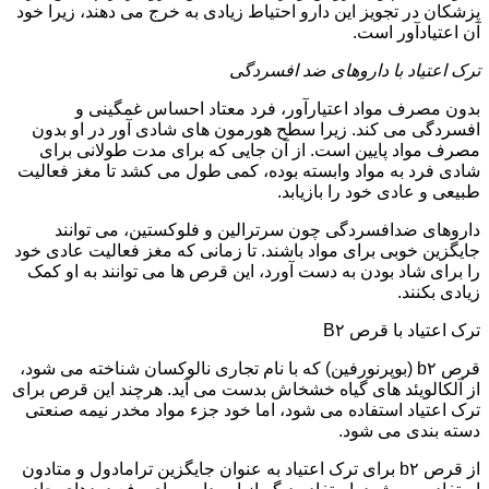
پزشکان در تجویز این دارو احتیاط زیادی به خرج می دهند، زیرا خود
آن اعتیادآور است.
ترک اعتیاد با داروهای ضد افسردگی
بدون مصرف مواد اعتیارآور، فرد معتاد احساس غمگینی و
افسردگی می کند. زیرا سطح هورمون های شادی آور در او بدون
مصرف مواد پایین است. از آن جایی که برای مدت طولانی برای
شادی فرد به مواد وابسته بوده، کمی طول می کشد تا مغز فعالیت
طبیعی و عادی خود را بازیابد.
داروهای ضدافسردگی چون سرترالین و فلوکستین، می توانند
جایگزین خوبی برای مواد باشند. تا زمانی که مغز فعالیت عادی خود
را برای شاد بودن به دست آورد، این قرص ها می توانند به او کمک
زیادی بکنند.
ترک اعتیاد با قرص B۲
قرص b۲ (بوپرنورفین) که با نام تجاری نالوکسان شناخته می شود،
از آلکالویئد های گیاه خشخاش بدست می آید. هرچند این قرص برای
ترک اعتیاد استفاده می شود، اما خود جزء مواد مخدر نیمه صنعتی
دسته بندی می شود.
از قرص b۲ برای ترک اعتیاد به عنوان جایگزین ترامادول و متادون