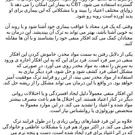
گسترده استفاده می شود. CBT به بیمار این امکان را می دهد تا
زوایای مختلف اعتیاد را ببیند و با مشکلاتی که این بیماری برای او
پدید آورده است روبه رو شود.
وقتی که یک فرد معتاد با عواقب بیماری خود آشنا شود و با روند آن
به خوبی آشنا باشد، بهتر می تواند به ترک آن بیندیشد. این درمان به
معتادان کمک می کند افکار منفی خود را بشناسند و با آن ها مقابله
کنند.
یکی از دلایل رفتن به سمت مواد مخدر، خاموش کردن این افکار
منفی در سر فرد است. فرد برای این که به این افکار اجازه ی ورود
به سرش را ندهد، به مواد مخدر روی می آورد. در صورتی که
مشکل اصلی فرد کشف شود و حل شود، فرد دیگر نیازی به
استفاده از مواد مخدر نمی بیند، از این رو فرایند ترک موفقیت آمیز
خواهد بود. در واقع با این درمان می تواند مشکل را از ریشه حل کند.
این افکار منفی معمولاً دلیل ایجاد افسردگی و یا اختلالات روانی
دیگر در کنار اعتیاد هستند. این اختلال ها هم باعث مصرف بیشتر
مواد شده و اعتیاد را تشدید می کند. در این موارد معمولا به
متخصص نورولوژی یا روانشناس نیاز است.
علاوه بر این فرد فشارهای روانی زیادی را در طول فرایند ترک
تحمل می کند. در اکثر موراد هم فرد با مشکلات عاطفی و خانوادگی
که در اثر اعتیاد برای فرد ایجاد شده است، دست و پنجه نرم می