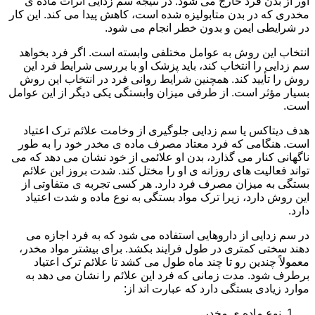
آور از بدن فرد خارج می شود. در نتیجه سم زدایی اثرات ماده ی
مخدری که در بدن متابولیزه شده است، کاهش پیدا می کند. این کار
در شرایطی ایمن و بدون خطر انجام می شود.
انتخاب این روش به عوامل مختلفی وابسته است. اگر فرد بخواهد
سم زدایی را انتخاب کند، باید پزشک او با بررسی شرایط فرد این
روش را تأیید کند. همچنین شرایط روانی فرد در انتخاب این روش
بسیار مؤثر است. از طرفی میزان وابستگی یکی دیگر از این عوامل
است.
هدف دیتاکس یا سم زدایی جلوگیری از وخامت علائم ترک اعتیاد
است. هنگامی که فرد معتاد مصرف ماده ی مخدر خود را به طور
ناگهانی کنار می گذارد، بدن او علائمی از خود نشان می دهد که می
تواند فعالیت های روزانه ی او را مختل کند. شدت بروز این علائم
بستگی به میزان مصرف فرد دارد. هر کسی تجربه ی متفاوتی از
این روش دارد، زیرا ترک مواد بستگی به نوع ماده و شدت اعتیاد
دارد.
در سم زدایی از داروهایی استفاده می شود که به فرد اجازه می
دهند سختی کمتری در طول فرایند بکشد. برای بیشتر مواد مخدر،
معمولاً چندین رو تا چند ماه طول می کشد تا علائم ترک اعتیاد
برطرف شود. مدت زمانی که فرد این علائم را نشان می دهد به
موارد زیادی بستگی دارد که عبارت اند از:
نوع ماده ی مخدر