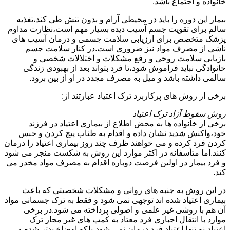
خانواده و اجتماع باشد.
بیمار این دوره را باید در محیطی آرام و بدون تنش طی کند،تغذیه
سالم برای تقویت جسم آسیب دیده بسیار مهم است،نظارت مداوم
پزشک متخصص برای ارزیابی سلامت جسمی و درمان آسیب های
ناشی از مصرف مواد نیز ضروری است.در کنار سلامت جسم
بازیابی سلامت روحی و رفع مشکلات و اختلالات شخصی و
خانوادگی نباید فراموش شود،تا فرد بتواند بعد از بهبودی زندگی
سالمی داشته باشد و میل به مصرف مجدد در او از بین برود.
برخی از روش های پرکاربرد ترک اعتیاد عبارتند از:
روش سقوط آزاد ترک اعتیاد
برخی از خانواده ها به محض اطلاع از بیماری اعتیاد در فرزند
خود،واکنش شدید نشان داده و اقدام به طناب پیچ کردن و حبس
کردن فرد کرده و می خواهند ظرف چند روز بیماری اعتیاد را درمان
کنند.اما متأسفانه در اکثر موارد این روش به شکست منجر می شود
و فرد بیمار در اولین فرصت دوباره اقدام به مصرف مواد مخدر می
کند.
در این روش به جنبه های روانی و مشکلات شخصیتی که باعث
بیماری اعتیاد شده اند توجهی نمی شود و فقط به ترک جسمانی مواد
آن هم با روشی غیر علمی و اصولی پرداخته می شود.در برخی
موارد با انتقال اجباری فرد معتاد به کمپ های غیر مجاز ترک
اعتیاد،نه تنها اعتیاد فرد درمان نمی شود،بلکه اوضاع بدتر شده و