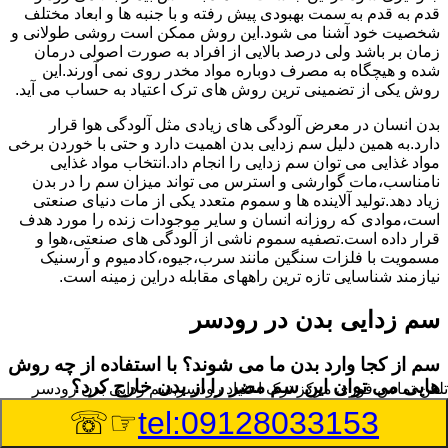
قدم به قدم به سمت بهبودی پیش رفته و با جنبه ها و ابعاد مختلف
شخصیت خود آشنا می شود.این روش ممکن است روشی طولانی و
زمان بر باشد ولی درصد بالایی از افراد به صورت اصولی درمان
شده و هیچگاه به مصرف دوباره مواد مخدر روی نمی آورند.این
روش یکی از تضمینی ترین روش های ترک اعتیاد به حساب می آید.
بدن انسان در معرض آلودگی های زیادی مثل آلودگی هوا قرار
دارد.به همین دلیل سم زدایی بدن اهمیت دارد و حتی با خوردن برخی
مواد غذایی می توان سم زدایی را انجام داد.انتخاب مواد غذایی
نامناسب،مات گوارشی و استرس می تواند میزان سم را در بدن
زیاد دهد.تولید آلاینده ها و سموم متعدد یکی از مات دنیای صنعتی
است،موادی که روزانه انسان و سایر موجودات زنده را مورد هدف
قرار داده است.تصفیه سموم ناشی از آلودگی های صنعتی،هوا و
مسمویت با فلزات سنگین مانند سرب،جیوه،کادمیوم و آرسنیک
نیازمند شناسایی تازه ترین راههای مقابله دراین زمینه است.
سم زدایی بدن در رودسر
سم از کجا وارد بدن ما می شوند؟ با استفاده از چه روش
هایی می توان این سم مضر را از بدن خارج کرد؟
تلفن تماس فوری
مرکز ترک اعتیاد رودسر,سم زدایی بدن رودسر
☞☏
tel:09128033153
بطور کلی سم موجود در بدن به دو گروه عمده تقسیم می
شوند.بخش بزرگی از این سموم مثل مواد به جا مانده از سموم