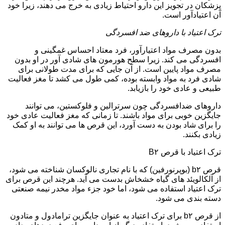
پزشکان در تجویز این دارو احتیاط زیادی به خرج می دهند، زیرا خود
آن اعتیادآور است.
ترک اعتیاد با داروهای ضد افسردگی
بدون مصرف مواد اعتیارآور، فرد معتاد احساس غمگینی و
افسردگی می کند. زیرا سطح هورمون های شادی آور در او بدون
مصرف مواد پایین است. از آن جایی که برای مدت طولانی برای
شادی فرد به مواد وابسته بوده، کمی طول می کشد تا مغز فعالیت
طبیعی و عادی خود را بازیابد.
داروهای ضدافسردگی چون سرترالین و فلوکستین، می توانند
جایگزین خوبی برای مواد باشند. تا زمانی که مغز فعالیت عادی خود
را برای شاد بودن به دست آورد، این قرص ها می توانند به او کمک
زیادی بکنند.
ترک اعتیاد با قرص B۲
قرص b۲ (بوپرنورفین) که با نام تجاری نالوکسان شناخته می شود،
از آلکالویئد های گیاه خشخاش بدست می آید. هرچند این قرص برای
ترک اعتیاد استفاده می شود، اما خود جزء مواد مخدر نیمه صنعتی
دسته بندی می شود.
از قرص b۲ برای ترک اعتیاد به عنوان جایگزین ترامادول و متادون