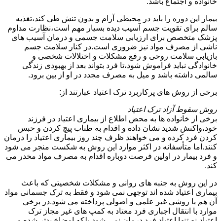
خانواده و اجتماع باشد.
بیمار این دوره را باید در محیطی آرام و بدون تنش طی کند،تغذیه
سالم برای تقویت جسم آسیب دیده بسیار مهم است،نظارت مداوم
پزشک متخصص برای ارزیابی سلامت جسمی و درمان آسیب های
ناشی از مصرف مواد نیز ضروری است.در کنار سلامت جسم
بازیابی سلامت روحی و رفع مشکلات و اختلالات شخصی و
خانوادگی نباید فراموش شود،تا فرد بتواند بعد از بهبودی زندگی
سالمی داشته باشد و میل به مصرف مجدد در او از بین برود.
برخی از روش های پرکاربرد ترک اعتیاد عبارتند از:
روش سقوط آزاد ترک اعتیاد
برخی از خانواده ها به محض اطلاع از بیماری اعتیاد در فرزند
خود،واکنش شدید نشان داده و اقدام به طناب پیچ کردن و حبس
کردن فرد کرده و می خواهند ظرف چند روز بیماری اعتیاد را درمان
کنند.اما متأسفانه در اکثر موارد این روش به شکست منجر می شود
و فرد بیمار در اولین فرصت دوباره اقدام به مصرف مواد مخدر می
کند.
در این روش به جنبه های روانی و مشکلات شخصیتی که باعث
بیماری اعتیاد شده اند توجهی نمی شود و فقط به ترک جسمانی مواد
آن هم با روشی غیر علمی و اصولی پرداخته می شود.در برخی
موارد با انتقال اجباری فرد معتاد به کمپ های غیر مجاز ترک
اعتیاد،نه تنها اعتیاد فرد درمان نمی شود،بلکه اوضاع بدتر شده و