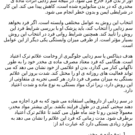
آور از بدن فرد خارج می شود. در نتیجه سم زدایی اثرات ماده ی
مخدری که در بدن متابولیزه شده است، کاهش پیدا می کند. این کار
در شرایطی ایمن و بدون خطر انجام می شود.
انتخاب این روش به عوامل مختلفی وابسته است. اگر فرد بخواهد
سم زدایی را انتخاب کند، باید پزشک او با بررسی شرایط فرد این
روش را تأیید کند. همچنین شرایط روانی فرد در انتخاب این روش
بسیار مؤثر است. از طرفی میزان وابستگی یکی دیگر از این عوامل
است.
هدف دیتاکس یا سم زدایی جلوگیری از وخامت علائم ترک اعتیاد
است. هنگامی که فرد معتاد مصرف ماده ی مخدر خود را به طور
ناگهانی کنار می گذارد، بدن او علائمی از خود نشان می دهد که می
تواند فعالیت های روزانه ی او را مختل کند. شدت بروز این علائم
بستگی به میزان مصرف فرد دارد. هر کسی تجربه ی متفاوتی از
این روش دارد، زیرا ترک مواد بستگی به نوع ماده و شدت اعتیاد
دارد.
در سم زدایی از داروهایی استفاده می شود که به فرد اجازه می
دهند سختی کمتری در طول فرایند بکشد. برای بیشتر مواد مخدر،
معمولاً چندین رو تا چند ماه طول می کشد تا علائم ترک اعتیاد
برطرف شود. مدت زمانی که فرد این علائم را نشان می دهد به
موارد زیادی بستگی دارد که عبارت اند از:
نوع ماده ی مخدر