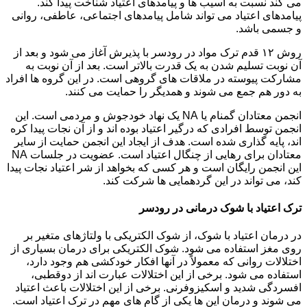
می کند نسبت به آسیب ها و پیامدهای اعتیاد شناخت پیدا کند.
پیامدهای اعتیاد می تواند شامل پیامدهای اجتماعی، عاطفی، روانی
و جسمی باشد.
روش ۱۲ قدم ترک مواد در رودسر با پذیرش آغاز می شود و بعد از
آن نوبت تسلیم شدن به یک قدرت بالاتر است. بعد از آن نوبت به
مشارکت پیوسته در ملاقات های گروهی است. در این گروه ها افراد
به دور هم جمع می شوند و همدیگر را حمایت می کنند.
انجمن معتادان گمنام یا NA یک نهاد خودجوش و مردمی است. این
انجمن توسط افرادی که درگیر اعتیاد بوده اند و از آن نجات پیدا کره
اند، پایه گذاری شده است. هدف از ایجاد این انجمن حمایت از سایر
معتادان برای رهایی از چنگال اعتیاد است. عضویت در جلسات NA
این انجمن رایگان است و هر کسی که بخواهد از شر اعتیاد نجات پیدا
کند، می تواند در این گردهمایی ها شرکت کند.
ترک اعتیاد با شوک درمانی در رودسر
در درمان اعتیاد با شوک، از شوک الکتریکی با ولتاژهای متغیر بر
روی مغز استفاده می شود. شوک الکتریکی برای درمان بسیاری از
اختلالات روانی که معمولاً در آنها افکار خودکشی هم وجود دارد،
استفاده می شود. برخی از این اختلالات عبارت اند از دوقطبی،
افسردگی شدید و اسکیزوفرنی. برخی از این اختلالات باعث اعتیاد
می شوند و درمان این ها یکی از گام های مهم در ترک اعتیاد است.