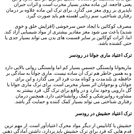
یعنی فاجعه. این ماده مخدر بسیار مخرب است و اثرات جبران
ناپذیری بر روی مغز می گذارد. برای ترک این ماده علاوه بر درمان
رفتاری شناختی، سم زدایی آهسته هم باید صورت گیرد.
مصرف کوکائین با ایجاد حس سرخوشی (افزایش خلق و خوی
شدید) باعث می شود مغز مقادیر بیشتری از مواد شیمیایی آزاد کند.
اما، اثرات کوکائین بر سایر قسمت های بدن می تواند بسیار جدی یا
حتی کشنده باشد.
ترک اعتیاد ماری جوانا در رودسر
ماریجوانا وابستگی جسمی بسیار کم اما وابستگی روانی بالایی دارد
و به همین خاطر هم ترک آن ساده نیست. ماری جوانا به سادگی بر
حافظه ی بلندمدت و کوتاه مدت فرد اثر می گذارد و این برای
جوانان و نوجوانان اثر بسیار مخربی است. برای ترک ماری جوانا یا
گل دارویی وجود ندارد و در واقع برای ترک گل، فرد بیشتر به
مشاوره روانپزشکی و کمک روانشناختی دارد. همچنین درمان
رفتاری شناختی می تواند بسیار کمک کننده و حمایت گر باشد.
ترک اعتیاد حشیش در رودسر
حشیش یا کانابیس از دیگر مواد محرک اعتیادآور است. از مهم ترین
قدم هایی که فرد برای ترک حشیش باید بردارد، داشتن آمادگی ذهنی