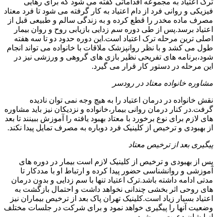
ترک اعتیاد به مجموعه اقداماتی گفته می شود که برای رهایی
فیزیکی و روانی فرد از دام اعتیاد به کار گرفته می شود تا فرد معتاد
مصرف ماده مخدر را قطع کرده و به زندگی سالم و طبیعی قبل از
اعتیاد برسد.پس از طی دوره سم زدایی بازیابی روح و روان بیمار
اصلی ترین مرحله ترک اعتیاد است.این دوره حدود دو تا سه هفته
طول می کشد و با نظر روانپزشک ملاقات با خانواده می تواند انجام
شود،برنامه های تفریحی نظیر بازی های گروهی و ورزشی نیز در
این مرحله در دستور کار قرار می گیرد.
مشاوره خانواده معتاد در رودسر
نقش خانواده در درمان اعتیاد را به هیچ وجه نمی توان نادیده
گرفت.در کنار درمان روانی بیمار،خانواده و نزدیکان نیز باید مشاوره
های لازم برای نوع برخورد با معتاد بهبود یافته را آموزش ببینند تا بعد
از بهبودی و ترخیص از کلینیک فرد دوباره به مصرف تمایل پیدا نکند.
پیگیری بعد از ترخیص معتاد
پس از بهبودی و ترخیص از کلینیک لازم است بیمار در دوره های
آموزشی و روانشناسی حضور پیدا کرده و ارتباط او با مددکار تا
مدتی ادامه داشته باشد.ترک اعتیاد تنها با سم زدایی و بدون درمان
های روحی اثر بخشی چندانی نخواهد داشت و احتمال بازگشت به
اعتیاد بسیار زیاد است.کلینیک تهران پاک بعد از ترخیص بیماران نیز
وضعیت آنها را پیگیری خواهد نمود و برای شرکت در جلسات مختلف
از ایشان دعوت می شود.