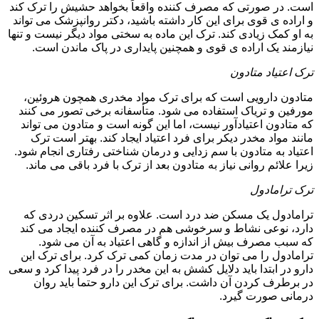
است. در صورتی که مصرف کننده واقعاً بخواهد حشیش را ترک کند
و اراده ی قوی برای این کار داشته باشید، دکتر روانپزشک می تواند
به او کمک زیادی کند. ترک این ماده به سختی مواد دیگر نیست و تنها
نیازمند یک اراده ی قوی و همچنین پایداری در پاک ماندن است.
ترک اعتیاد متادون
متادون دارویی است که برای ترک مواد مخدری همچون هروئین،
مورفین و تریاک استفاده می شود. متأسفانه برخی تصور می کنند
که متادون اعتیادآور نیست، اما این گونه است و متادون می تواند
مانند مواد مخدر دیکر برای فرد اعتیاد ایجاد کند. بهتر است ترک
اعتیاد به متادون با سم زدایی و درمان شناختی رفتاری انجام شود.
زیرا علائم روانی نیاز به متادون بعد از ترک با فرد باقی می ماند.
ترک ترامادول
ترامادول یک مسکن ضد درد است. علاوه بر اثر تسکین دردی که
دارد، نوعی نشاط و سرخوشی هم در مصرف کننده ایجاد می کند
که سبب مصرف بیش از اندازه و گاهی اعتیاد به آن می شود.
ترامادول را می توان در مدت زمان کمی ترک کرد. برای ترک این
دارو در ابتدا باید دلایل کشش به این مخدر را در فرد پیدا کرد و سعی
در برطرف کردن آن داشت. برای ترک این دارو حتما باید روان
درمانی صورت گیرد.