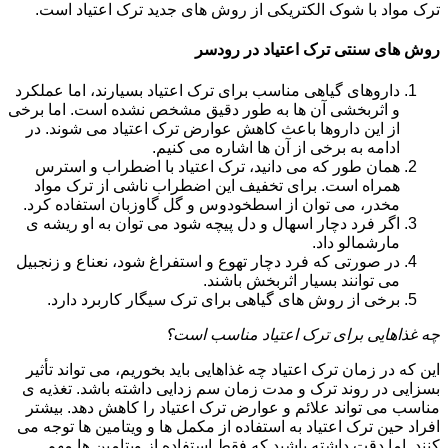
ترک مواد با شوک الکتریکی از روش های جدید ترک اعتیاد است.
روش های سنتی ترک اعتیاد در رودسر
داروهای گیاهی مناسب برای ترک اعتیاد بسیارند، اما عملکرد
و اثربخشی آن ها به طور دقیق مشخص نشده است. اما برخی
از این داروها باعث کاهش عوارض ترک اعتیاد می شوند. در
ادامه به برخی از آن ها اشاره می کنیم.
همان طور که می دانید، ترک اعتیاد با اضطراب و استرس
همراه است. برای تخفیف این اضطراب ناشی از ترک مواد
مخدر، می توان از اسطخودوس و گل گاوزبان استفاده کرد.
اگر فرد دچار اسهال و دل پیچه شود می توان به او ریشه ی
مارشمالو داد.
در صورتی که فرد دچار تهوع و استفراغ شود، نعناع و زنجبیل
می توانند بسیار اثربخش باشند.
برخی از روش های گیاهی برای ترک سیگار کاربرد دارد.
چه غذاهایی برای ترک اعتیاد مناسب است؟
این که در زمان ترک اعتیاد چه غذاهایی باید بخوریم، می تواند تأثیر
بسزایی در روند ترک و مدت زمان سم زدایی داشته باشد. تغذیه ی
مناسب می تواند علائم و عوارض ترک اعتیاد را کاهش دهد. بیشتر
افراد حین ترک اعتیاد به استفاده از مکمل ها و ویتامین ها توجه می
کنند. اما دقت داشته باشید که فقط استفاده از ویتامین ها مهم