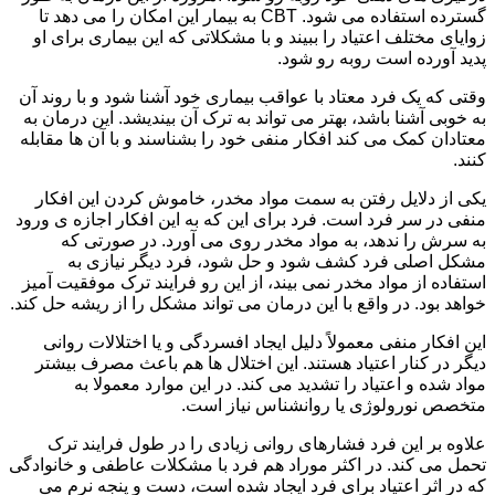
گسترده استفاده می شود. CBT به بیمار این امکان را می دهد تا
زوایای مختلف اعتیاد را ببیند و با مشکلاتی که این بیماری برای او
پدید آورده است روبه رو شود.
وقتی که یک فرد معتاد با عواقب بیماری خود آشنا شود و با روند آن
به خوبی آشنا باشد، بهتر می تواند به ترک آن بیندیشد. این درمان به
معتادان کمک می کند افکار منفی خود را بشناسند و با آن ها مقابله
کنند.
یکی از دلایل رفتن به سمت مواد مخدر، خاموش کردن این افکار
منفی در سر فرد است. فرد برای این که به این افکار اجازه ی ورود
به سرش را ندهد، به مواد مخدر روی می آورد. در صورتی که
مشکل اصلی فرد کشف شود و حل شود، فرد دیگر نیازی به
استفاده از مواد مخدر نمی بیند، از این رو فرایند ترک موفقیت آمیز
خواهد بود. در واقع با این درمان می تواند مشکل را از ریشه حل کند.
این افکار منفی معمولاً دلیل ایجاد افسردگی و یا اختلالات روانی
دیگر در کنار اعتیاد هستند. این اختلال ها هم باعث مصرف بیشتر
مواد شده و اعتیاد را تشدید می کند. در این موارد معمولا به
متخصص نورولوژی یا روانشناس نیاز است.
علاوه بر این فرد فشارهای روانی زیادی را در طول فرایند ترک
تحمل می کند. در اکثر موراد هم فرد با مشکلات عاطفی و خانوادگی
که در اثر اعتیاد برای فرد ایجاد شده است، دست و پنجه نرم می