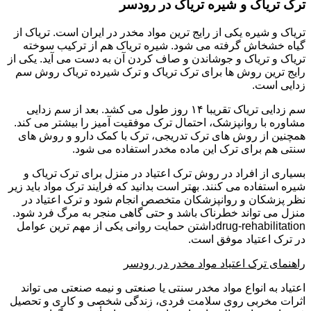
ترک تریاک و شیره تریاک در رودسر
تریاک و شیره یکی از رایج ترین مواد مخدر در ایران است. تریاک از
گیاه خشخاش گرفته می شود. شیره تریاک هم از ترکیب سوخته
تریاک و تریاک و جوشاندن و صاف کردن آن به دست می آید. یکی از
رایج ترین روش ها برای ترک تریاک و ترک شیرده تریاک روش سم
زدایی است.
سم زدایی تریاک تقریبا ۱۴ روز طول می کشد. بعد از سم زدایی
مشاوره با روانپزشک، احتمال ترک موفقیت آمیز را بیشتر می کند.
همچنین از روش های ترک تدریجی، ترک با کمک دارو و روش های
سنتی هم برای ترک این ماده مخدر استفاده می شود.
بسیاری از افراد در روش ترک اعتیاد در منزل برای ترک تریاک و
شیره استفاده می کنند. بهتر است بدانید که فرایند ترک مواد باید زیر
نظر پزشکان و روانپزشکان متخصص انجام شود و ترک اعتیاد در
منزل می تواند خطرناک باشد و حتی گاهی منجر به مرگ فرد شود.
drug-rehabilitationداشتن حمایت روانی یکی از مهم ترین عوامل
در ترک اعتیاد موفق است.
راهنمای ترک اعتیاد مواد مخدر در رودسر
اعتیاد به انواع مواد مخدر سنتی یا صنعتی و نیمه صنعتی می تواند
اثرات مخربی روی سلامت فردی، زندگی شخصی و کاری و تحصیل