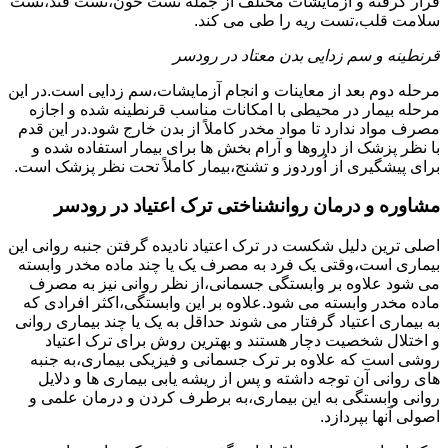
قرار گرفته و آزمایشات مختلف از جمله تست خون،تست قند،تست
سلامت قلب،تست ریه را طی می کند.
قرنطینه و سم زدایی بدن معتاد در رودسر
مرحله دوم بعد از معاینات و انجام آزمایشات،سم زدایی است.در این
مرحله بیمار در محیطی با امکانات مناسب قرنطینه شده و اجازه
مصرف مواد ندارد تا مواد مخدر کاملاً از بدن خارج شود.در این قدم
با نظر پزشک از داروها و آرام بخش ها برای بیمار استفاده شده و
برای پیشگیری از اُوردوز و تشنج،بیمار کاملاً تحت نظر پزشک است.
مشاوره و درمان روانشناختی ترک اعتیاد در رودسر
اصلی ترین دلیل شکست در ترک اعتیاد نادیده گرفتن جنبه روانی این
بیماری است،وقتی یک فرد به مصرف یک یا چند ماده مخدر وابسته
می شود علاوه بر وابستگی جسمانی،از نظر روانی نیز به مصرف
ماده مخدر وابسته می شود.علاوه بر این وابستگی،اکثر افرادی که
به بیماری اعتیاد گرفتار می شوند حداقل به یک یا چند بیماری روانی
و اختلال شخصیت دچار هستند و بهترین روش برای ترک اعتیاد
روشی است که علاوه بر ترک جسمانی و فیزیکی بیماری،به جنبه
های روانی آن توجه داشته و پس از ریشه یابی بیماری ها و دلایل
روانی وابستگی به این بیماری،به برطرف کردن و درمان علمی و
اصولی آنها بپردازد.