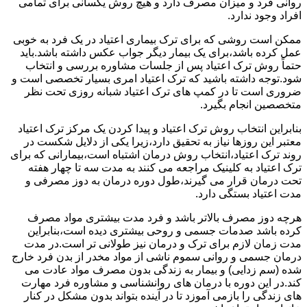
روانی فرد و میزان مصرف دارد و هیچ روش یکسانی برای تمامی
افراد وجود ندارد.
ممکن است روشی که برای ترک بیماری اعتیاد در یک فرد به خوبی
عمل کرده باشد،برای یک بیمار دیگر جواب عکس داشته باشد.باید
حتماً روش ترک اعتیاد پس از جلسات مشاوره بررسی و انتخاب
شود.توجه داشته باشید که ترک اعتیاد امری بسیار تخصصی است و
ضروری است تا در کمپ های ترک اعتیاد شبانه روزی تحت نظر
متخصصین انجام بگیرد.
بنابراین انتخاب روش ترک اعتیاد و پیدا کردن یک مرکز ترک اعتیاد
معتبر این روزها نیاز به تحقیق دارد،زیرا یکی از دلایل شکست در
روند ترک اعتیاد،انتخاب روش درمان اشتباه است،بیمارانی که برای
ترک اعتیاد به کلینیک مراجعه می کنند به مدت سه تا چهار هفته
تحت درمان قرار می گیرند،طول دوره درمان به دوز مصرفی و
مدت اعتیاد بستگی دارد.
هرچه دوز مصرف بالاتر باشد و فرد مدت بیشتری مواد مصرف
کرده باشد صدمات جسمی و روحی بیشتری دیده است،بنابراین
مدت زمان لازم برای ترک و درمان نیز طولانی تر است.در مدت
درمان جسمی و روانی سموم ناشی از مواد مخدر از بدن فرد خارج
شده (سم زدایی) و بیمار به زندگی بدون مصرف مواد عادت می
کند.در این دوره با درمان های روانشناسی و مشاوره فرد مهارت
های زندگی را بازمی آموزد تا در آینده بتواند بدون مشکل در کنار