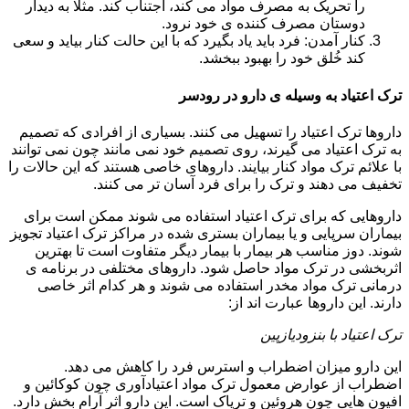
را تحریک به مصرف مواد می کند، اجتناب کند. مثلا به دیدار
دوستان مصرف کننده ی خود نرود.
کنار آمدن: فرد باید یاد بگیرد که با این حالت کنار بیاید و سعی
کند خُلق خود را بهبود ببخشد.
ترک اعتیاد به وسیله ی دارو در رودسر
داروها ترک اعتیاد را تسهیل می کنند. بسیاری از افرادی که تصمیم
به ترک اعتیاد می گیرند، روی تصمیم خود نمی مانند چون نمی توانند
با علائم ترک مواد کنار بیایند. داروهای خاصی هستند که این حالات را
تخفیف می دهند و ترک را برای فرد آسان تر می کنند.
داروهایی که برای ترک اعتیاد استفاده می شوند ممکن است برای
بیماران سرپایی و یا بیماران بستری شده در مراکز ترک اعتیاد تجویز
شوند. دوز مناسب هر بیمار با بیمار دیگر متفاوت است تا بهترین
اثربخشی در ترک مواد حاصل شود. داروهای مختلفی در برنامه ی
درمانی ترک مواد مخدر استفاده می شوند و هر کدام اثر خاصی
دارند. این داروها عبارت اند از:
ترک اعتیاد با بنزودیازپین
این دارو میزان اضطراب و استرس فرد را کاهش می دهد.
اضطراب از عوارض معمول ترک مواد اعتیادآوری چون کوکائین و
افیون هایی چون هروئین و تریاک است. این دارو اثر آرام بخش دارد.