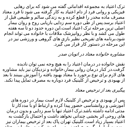
ترک اعتیاد به مجموعه اقداماتی گفته می شود که برای رهایی
فیزیکی و روانی فرد از دام اعتیاد به کار گرفته می شود تا فرد معتاد
مصرف ماده مخدر را قطع کرده و به زندگی سالم و طبیعی قبل از
اعتیاد برسد.پس از طی دوره سم زدایی بازیابی روح و روان بیمار
اصلی ترین مرحله ترک اعتیاد است.این دوره حدود دو تا سه هفته
طول می کشد و با نظر روانپزشک ملاقات با خانواده می تواند انجام
شود،برنامه های تفریحی نظیر بازی های گروهی و ورزشی نیز در
این مرحله در دستور کار قرار می گیرد.
مشاوره خانواده معتاد در اتوبان صدر
نقش خانواده در درمان اعتیاد را به هیچ وجه نمی توان نادیده
گرفت.در کنار درمان روانی بیمار،خانواده و نزدیکان نیز باید مشاوره
های لازم برای نوع برخورد با معتاد بهبود یافته را آموزش ببینند تا بعد
از بهبودی و ترخیص از کلینیک فرد دوباره به مصرف تمایل پیدا نکند.
پیگیری بعد از ترخیص معتاد
پس از بهبودی و ترخیص از کلینیک لازم است بیمار در دوره های
آموزشی و روانشناسی حضور پیدا کرده و ارتباط او با مددکار تا
مدتی ادامه داشته باشد.ترک اعتیاد تنها با سم زدایی و بدون درمان
های روحی اثر بخشی چندانی نخواهد داشت و احتمال بازگشت به
اعتیاد بسیار زیاد است.کلینیک تهران پاک بعد از ترخیص بیماران نیز
وضعیت آنها را پیگیری خواهد نمود و برای شرکت در جلسات مختلف