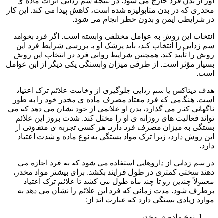
آور از بدن فرد خارج می شود. در نتیجه سم زدایی اثرات ماده ی
مخدری که در بدن متابولیزه شده است، کاهش پیدا می کند. این کار
در شرایطی ایمن و بدون خطر انجام می شود.
انتخاب این روش به عوامل مختلفی وابسته است. اگر فرد بخواهد
سم زدایی را انتخاب کند، باید پزشک او با بررسی شرایط فرد این
روش را تأیید کند. همچنین شرایط روانی فرد در انتخاب این روش
بسیار مؤثر است. از طرفی میزان وابستگی یکی دیگر از این عوامل
است.
هدف دیتاکس یا سم زدایی جلوگیری از وخامت علائم ترک اعتیاد
است. هنگامی که فرد معتاد مصرف ماده ی مخدر خود را به طور
ناگهانی کنار می گذارد، بدن او علائمی از خود نشان می دهد که می
تواند فعالیت های روزانه ی او را مختل کند. شدت بروز این علائم
بستگی به میزان مصرف فرد دارد. هر کسی تجربه ی متفاوتی از
این روش دارد، زیرا ترک مواد بستگی به نوع ماده و شدت اعتیاد
دارد.
در سم زدایی از داروهایی استفاده می شود که به فرد اجازه می
دهند سختی کمتری در طول فرایند بکشد. برای بیشتر مواد مخدر،
معمولاً چندین رو تا چند ماه طول می کشد تا علائم ترک اعتیاد
برطرف شود. مدت زمانی که فرد این علائم را نشان می دهد به
موارد زیادی بستگی دارد که عبارت اند از:
نوع ماده ی مخدر