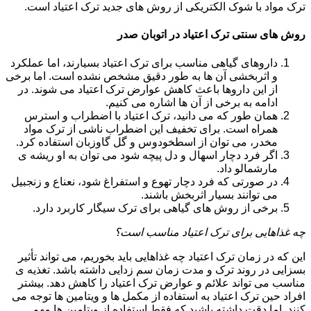
ترک مواد با شوک الکتریکی از روش های جدید ترک اعتیاد است.
روش های سنتی ترک اعتیاد در اتوبان صدر
داروهای گیاهی مناسب برای ترک اعتیاد بسیارند، اما عملکرد
و اثربخشی آن ها به طور دقیق مشخص نشده است. اما برخی
از این داروها باعث کاهش عوارض ترک اعتیاد می شوند. در
ادامه به برخی از آن ها اشاره می کنیم.
همان طور که می دانید، ترک اعتیاد با اضطراب و استرس
همراه است. برای تخفیف این اضطراب ناشی از ترک مواد
مخدر، می توان از اسطخودوس و گل گاوزبان استفاده کرد.
اگر فرد دچار اسهال و دل پیچه شود می توان به او ریشه ی
مارشمالو داد.
در صورتی که فرد دچار تهوع و استفراغ شود، نعناع و زنجبیل
می توانند بسیار اثربخش باشند.
برخی از روش های گیاهی برای ترک سیگار کاربرد دارد.
چه غذاهایی برای ترک اعتیاد مناسب است؟
این که در زمان ترک اعتیاد چه غذاهایی باید بخوریم، می تواند تأثیر
بسزایی در روند ترک و مدت زمان سم زدایی داشته باشد. تغذیه ی
مناسب می تواند علائم و عوارض ترک اعتیاد را کاهش دهد. بیشتر
افراد حین ترک اعتیاد به استفاده از مکمل ها و ویتامین ها توجه می
کنند. اما دقت داشته باشید که فقط استفاده از ویتامین ها مهم