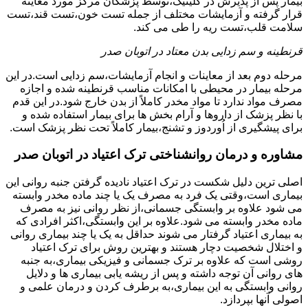
بیمار پس از پذیرش در کلینیک،توسط پزشکان مرکز مورد معاینه
قرار گرفته و آزمایشات مختلف از جمله تست خون،تست قند،تست
سلامت قلب،تست ریه را طی می کند.
قرنطینه و سم زدایی بدن معتاد در اتوبان صدر
مرحله دوم بعد از معاینات و انجام آزمایشات،سم زدایی است.در این
مرحله بیمار در محیطی با امکانات مناسب قرنطینه شده و اجازه
مصرف مواد ندارد تا مواد مخدر کاملاً از بدن خارج شود.در این قدم
با نظر پزشک از داروها و آرام بخش ها برای بیمار استفاده شده و
برای پیشگیری از اُوردوز و تشنج،بیمار کاملاً تحت نظر پزشک است.
مشاوره و درمان روانشناختی ترک اعتیاد در اتوبان صدر
اصلی ترین دلیل شکست در ترک اعتیاد نادیده گرفتن جنبه روانی این
بیماری است،وقتی یک فرد به مصرف یک یا چند ماده مخدر وابسته
می شود علاوه بر وابستگی جسمانی،از نظر روانی نیز به مصرف
ماده مخدر وابسته می شود.علاوه بر این وابستگی،اکثر افرادی که
به بیماری اعتیاد گرفتار می شوند حداقل به یک یا چند بیماری روانی
و اختلال شخصیت دچار هستند و بهترین روش برای ترک اعتیاد
روشی است که علاوه بر ترک جسمانی و فیزیکی بیماری،به جنبه
های روانی آن توجه داشته و پس از ریشه یابی بیماری ها و دلایل
روانی وابستگی به این بیماری،به برطرف کردن و درمان علمی و
اصولی آنها بپردازد.