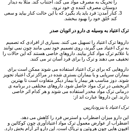
را تحریک به مصرف مواد می کند، اجتناب کند. مثلا به دیدار
دوستان مصرف کننده ی خود نرود.
کنار آمدن: فرد باید یاد بگیرد که با این حالت کنار بیاید و سعی
کند خُلق خود را بهبود ببخشد.
ترک اعتیاد به وسیله ی دارو در اتوبان صدر
داروها ترک اعتیاد را تسهیل می کنند. بسیاری از افرادی که تصمیم
به ترک اعتیاد می گیرند، روی تصمیم خود نمی مانند چون نمی توانند
با علائم ترک مواد کنار بیایند. داروهای خاصی هستند که این حالات را
تخفیف می دهند و ترک را برای فرد آسان تر می کنند.
داروهایی که برای ترک اعتیاد استفاده می شوند ممکن است برای
بیماران سرپایی و یا بیماران بستری شده در مراکز ترک اعتیاد تجویز
شوند. دوز مناسب هر بیمار با بیمار دیگر متفاوت است تا بهترین
اثربخشی در ترک مواد حاصل شود. داروهای مختلفی در برنامه ی
درمانی ترک مواد مخدر استفاده می شوند و هر کدام اثر خاصی
دارند. این داروها عبارت اند از:
ترک اعتیاد با بنزودیازپین
این دارو میزان اضطراب و استرس فرد را کاهش می دهد.
اضطراب از عوارض معمول ترک مواد اعتیادآوری چون کوکائین و
افیون هایی چون هروئین و تریاک است. این دارو اثر آرام بخش دارد.