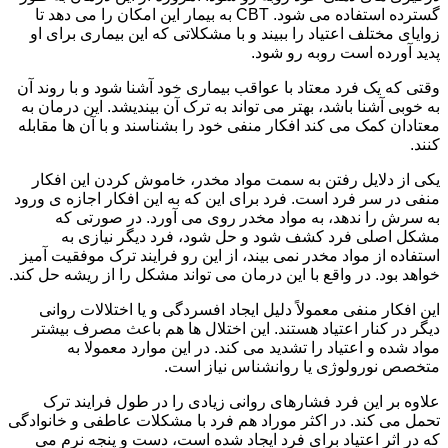
گسترده استفاده می شود. CBT به بیمار این امکان را می دهد تا
زوایای مختلف اعتیاد را ببیند و با مشکلاتی که این بیماری برای او
پدید آورده است روبه رو شود.
وقتی که یک فرد معتاد با عواقب بیماری خود آشنا شود و با روند آن
به خوبی آشنا باشد، بهتر می تواند به ترک آن بیندیشد. این درمان به
معتادان کمک می کند افکار منفی خود را بشناسند و با آن ها مقابله
کنند.
یکی از دلایل رفتن به سمت مواد مخدر، خاموش کردن این افکار
منفی در سر فرد است. فرد برای این که به این افکار اجازه ی ورود
به سرش را ندهد، به مواد مخدر روی می آورد. در صورتی که
مشکل اصلی فرد کشف شود و حل شود، فرد دیگر نیازی به
استفاده از مواد مخدر نمی بیند، از این رو فرایند ترک موفقیت آمیز
خواهد بود. در واقع با این درمان می تواند مشکل را از ریشه حل کند.
این افکار منفی معمولاً دلیل ایجاد افسردگی و یا اختلالات روانی
دیگر در کنار اعتیاد هستند. این اختلال ها هم باعث مصرف بیشتر
مواد شده و اعتیاد را تشدید می کند. در این موارد معمولا به
متخصص نورولوژی یا روانشناس نیاز است.
علاوه بر این فرد فشارهای روانی زیادی را در طول فرایند ترک
تحمل می کند. در اکثر موراد هم فرد با مشکلات عاطفی و خانوادگی
که در اثر اعتیاد برای فرد ایجاد شده است، دست و پنجه نرم می