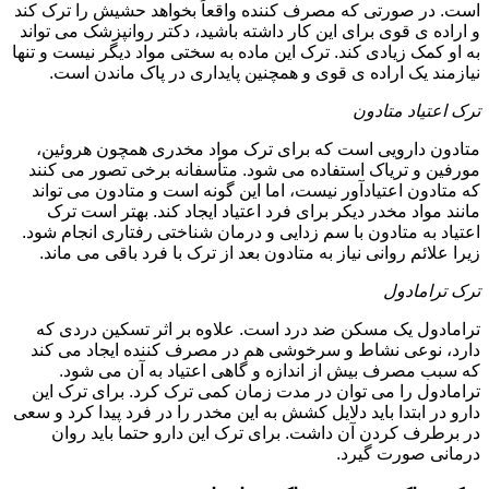
است. در صورتی که مصرف کننده واقعاً بخواهد حشیش را ترک کند
و اراده ی قوی برای این کار داشته باشید، دکتر روانپزشک می تواند
به او کمک زیادی کند. ترک این ماده به سختی مواد دیگر نیست و تنها
نیازمند یک اراده ی قوی و همچنین پایداری در پاک ماندن است.
ترک اعتیاد متادون
متادون دارویی است که برای ترک مواد مخدری همچون هروئین،
مورفین و تریاک استفاده می شود. متأسفانه برخی تصور می کنند
که متادون اعتیادآور نیست، اما این گونه است و متادون می تواند
مانند مواد مخدر دیکر برای فرد اعتیاد ایجاد کند. بهتر است ترک
اعتیاد به متادون با سم زدایی و درمان شناختی رفتاری انجام شود.
زیرا علائم روانی نیاز به متادون بعد از ترک با فرد باقی می ماند.
ترک ترامادول
ترامادول یک مسکن ضد درد است. علاوه بر اثر تسکین دردی که
دارد، نوعی نشاط و سرخوشی هم در مصرف کننده ایجاد می کند
که سبب مصرف بیش از اندازه و گاهی اعتیاد به آن می شود.
ترامادول را می توان در مدت زمان کمی ترک کرد. برای ترک این
دارو در ابتدا باید دلایل کشش به این مخدر را در فرد پیدا کرد و سعی
در برطرف کردن آن داشت. برای ترک این دارو حتما باید روان
درمانی صورت گیرد.