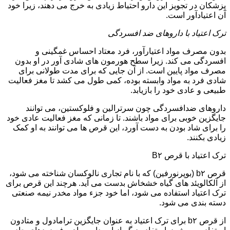
پزشکان در تجویز این دارو احتیاط زیادی به خرج می دهند، زیرا خود
آن اعتیادآور است.
ترک اعتیاد با داروهای ضد افسردگی
بدون مصرف مواد اعتیارآور، فرد معتاد احساس غمگینی و
افسردگی می کند. زیرا سطح هورمون های شادی آور در او بدون
مصرف مواد پایین است. از آن جایی که برای مدت طولانی برای
شادی فرد به مواد وابسته بوده، کمی طول می کشد تا مغز فعالیت
طبیعی و عادی خود را بازیابد.
داروهای ضدافسردگی چون سرترالین و فلوکستین، می توانند
جایگزین خوبی برای مواد باشند. تا زمانی که مغز فعالیت عادی خود
را برای شاد بودن به دست آورد، این قرص ها می توانند به او کمک
زیادی بکنند.
ترک اعتیاد با قرص B۲
قرص b۲ (بوپرنورفین) که با نام تجاری نالوکسان شناخته می شود،
از آلکالویئد های گیاه خشخاش بدست می آید. هرچند این قرص برای
ترک اعتیاد استفاده می شود، اما خود جزء مواد مخدر نیمه صنعتی
دسته بندی می شود.
از قرص b۲ برای ترک اعتیاد به عنوان جایگزین ترامادول و متادون