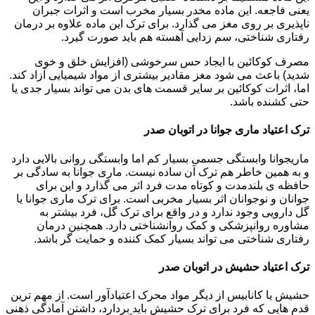
یعنی فاجعه. این ماده مخدر بسیار مخرب است و اثرات جبران
ناپذیری بر روی مغز می گذارد. برای ترک این ماده علاوه بر درمان
رفتاری شناختی، سم زدایی آهسته هم باید صورت گیرد.
مصرف کوکائین با ایجاد حس سرخوشی (افزایش خلق و خوی
شدید) باعث می شود مغز مقادیر بیشتری از مواد شیمیایی آزاد کند.
اما، اثرات کوکائین بر سایر قسمت های بدن می تواند بسیار جدی یا
حتی کشنده باشد.
ترک اعتیاد ماری جوانا در اتوبان صدر
ماریجوانا وابستگی جسمی بسیار کم اما وابستگی روانی بالایی دارد
و به همین خاطر هم ترک آن ساده نیست. ماری جوانا به سادگی بر
حافظه ی بلندمدت و کوتاه مدت فرد اثر می گذارد و این برای
جوانان و نوجوانان اثر بسیار مخربی است. برای ترک ماری جوانا یا
گل دارویی وجود ندارد و در واقع برای ترک گل، فرد بیشتر به
مشاوره روانپزشکی و کمک روانشناختی دارد. همچنین درمان
رفتاری شناختی می تواند بسیار کمک کننده و حمایت گر باشد.
ترک اعتیاد حشیش در اتوبان صدر
حشیش یا کانابیس از دیگر مواد محرک اعتیادآور است. از مهم ترین
قدم هایی که فرد برای ترک حشیش باید بردارد، داشتن آمادگی ذهنی