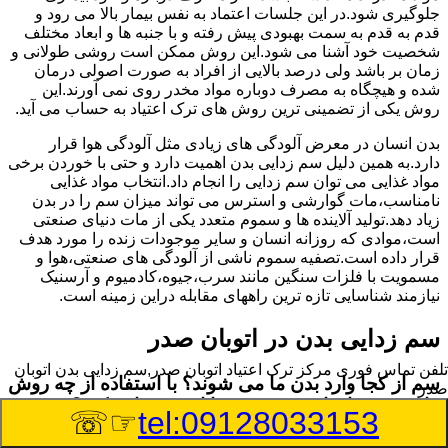
جلوگیری شود.در این جلسات اعتماد به نفس بیمار بالا می رود و
قدم به قدم به سمت بهبودی پیش رفته و با جنبه ها و ابعاد مختلف
شخصیت خود آشنا می شود.این روش ممکن است روشی طولانی و
زمان بر باشد ولی درصد بالایی از افراد به صورت اصولی درمان
شده و هیچگاه به مصرف دوباره مواد مخدر روی نمی آورند.این
روش یکی از تضمینی ترین روش های ترک اعتیاد به حساب می آید.
بدن انسان در معرض آلودگی های زیادی مثل آلودگی هوا قرار
دارد.به همین دلیل سم زدایی بدن اهمیت دارد و حتی با خوردن برخی
مواد غذایی می توان سم زدایی را انجام داد.انتخاب مواد غذایی
نامناسب،مات گوارشی و استرس می تواند میزان سم را در بدن
زیاد دهد.تولید آلاینده ها و سموم متعدد یکی از مات دنیای صنعتی
است،موادی که روزانه انسان و سایر موجودات زنده را مورد هدف
قرار داده است.تصفیه سموم ناشی از آلودگی های صنعتی،هوا و
مسمویت با فلزات سنگین مانند سرب،جیوه،کادمیوم و آرسنیک
نیازمند شناسایی تازه ترین راههای مقابله دراین زمینه است.
سم زدایی بدن در اتوبان صدر
تلفن تماس فوری
مرکز ترک اعتیاد اتوبان صدر,سم زدایی بدن اتوبان
سم از کجا وارد بدن ما می شوند؟ با استفاده از چه روش
صدر
هایی می توان این سم مضر را از بدن خارج کرد؟
☞☏
tel:09128033153
بطور کلی سم موجود در بدن به دو گروه عمده تقسیم می