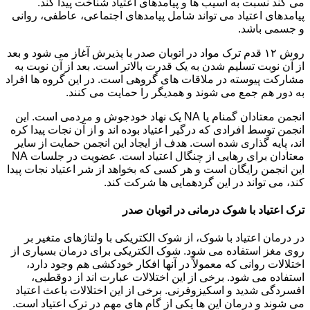
می کند نسبت به آسیب ها و پیامدهای اعتیاد شناخت پیدا کند.
پیامدهای اعتیاد می تواند شامل پیامدهای اجتماعی، عاطفی، روانی
و جسمی باشد.
روش ۱۲ قدم ترک مواد در اتوبان صدر با پذیرش آغاز می شود و بعد
از آن نوبت تسلیم شدن به یک قدرت بالاتر است. بعد از آن نوبت به
مشارکت پیوسته در ملاقات های گروهی است. در این گروه ها افراد
به دور هم جمع می شوند و همدیگر را حمایت می کنند.
انجمن معتادان گمنام یا NA یک نهاد خودجوش و مردمی است. این
انجمن توسط افرادی که درگیر اعتیاد بوده اند و از آن نجات پیدا کره
اند، پایه گذاری شده است. هدف از ایجاد این انجمن حمایت از سایر
معتادان برای رهایی از چنگال اعتیاد است. عضویت در جلسات NA
این انجمن رایگان است و هر کسی که بخواهد از شر اعتیاد نجات پیدا
کند، می تواند در این گردهمایی ها شرکت کند.
ترک اعتیاد با شوک درمانی در اتوبان صدر
در درمان اعتیاد با شوک، از شوک الکتریکی با ولتاژهای متغیر بر
روی مغز استفاده می شود. شوک الکتریکی برای درمان بسیاری از
اختلالات روانی که معمولاً در آنها افکار خودکشی هم وجود دارد،
استفاده می شود. برخی از این اختلالات عبارت اند از دوقطبی،
افسردگی شدید و اسکیزوفرنی. برخی از این اختلالات باعث اعتیاد
می شوند و درمان این ها یکی از گام های مهم در ترک اعتیاد است.