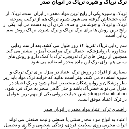
ترک تریاک و شیره تریاک در اتوبان صدر
تریاک و شیره یکی از رایج ترین مواد مخدر در ایران است. تریاک از
گیاه خشخاش گرفته می شود. شیره تریاک هم از ترکیب سوخته
تریاک و تریاک و جوشاندن و صاف کردن آن به دست می آید. یکی از
رایج ترین روش ها برای ترک تریاک و ترک شیرده تریاک روش سم
زدایی است.
سم زدایی تریاک تقریبا ۱۴ روز طول می کشد. بعد از سم زدایی
مشاوره با روانپزشک، احتمال ترک موفقیت آمیز را بیشتر می کند.
همچنین از روش های ترک تدریجی، ترک با کمک دارو و روش های
سنتی هم برای ترک این ماده مخدر استفاده می شود.
بسیاری از افراد در روش ترک اعتیاد در منزل برای ترک تریاک و
شیره استفاده می کنند. بهتر است بدانید که فرایند ترک مواد باید زیر
نظر پزشکان و روانپزشکان متخصص انجام شود و ترک اعتیاد در
منزل می تواند خطرناک باشد و حتی گاهی منجر به مرگ فرد شود.
drug-rehabilitationداشتن حمایت روانی یکی از مهم ترین عوامل
در ترک اعتیاد موفق است.
راهنمای ترک اعتیاد مواد مخدر در اتوبان صدر
اعتیاد به انواع مواد مخدر سنتی یا صنعتی و نیمه صنعتی می تواند
اثرات مخربی روی سلامت فردی، زندگی شخصی و کاری و تحصیل