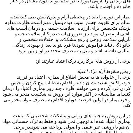
های زندگی را بازمی آموزد تا در آینده بتواند بدون مشکل در کنار
خانواده و اجتماع باشد.
بیمار این دوره را باید در محیطی آرام و بدون تنش طی کند،تغذیه
سالم برای تقویت جسم آسیب دیده بسیار مهم است،نظارت مداوم
پزشک متخصص برای ارزیابی سلامت جسمی و درمان آسیب های
ناشی از مصرف مواد نیز ضروری است.در کنار سلامت جسم
بازیابی سلامت روحی و رفع مشکلات و اختلالات شخصی و
خانوادگی نباید فراموش شود،تا فرد بتواند بعد از بهبودی زندگی
سالمی داشته باشد و میل به مصرف مجدد در او از بین برود.
برخی از روش های پرکاربرد ترک اعتیاد عبارتند از:
روش سقوط آزاد ترک اعتیاد
برخی از خانواده ها به محض اطلاع از بیماری اعتیاد در فرزند
خود،واکنش شدید نشان داده و اقدام به طناب پیچ کردن و حبس
کردن فرد کرده و می خواهند ظرف چند روز بیماری اعتیاد را درمان
کنند.اما متأسفانه در اکثر موارد این روش به شکست منجر می شود
و فرد بیمار در اولین فرصت دوباره اقدام به مصرف مواد مخدر می
کند.
در این روش به جنبه های روانی و مشکلات شخصیتی که باعث
بیماری اعتیاد شده اند توجهی نمی شود و فقط به ترک جسمانی مواد
آن هم با روشی غیر علمی و اصولی پرداخته می شود.در برخی
موارد با انتقال اجباری فرد معتاد به کمپ های غیر مجاز ترک