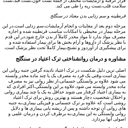
قرار گرفته و آزمایشات مختلف از جمله تست خون،تست قند،تست
سلامت قلب،تست ریه را طی می کند.
قرنطینه و سم زدایی بدن معتاد در سنگلج
مرحله دوم بعد از معاینات و انجام آزمایشات،سم زدایی است.در این
مرحله بیمار در محیطی با امکانات مناسب قرنطینه شده و اجازه
مصرف مواد ندارد تا مواد مخدر کاملاً از بدن خارج شود.در این قدم
با نظر پزشک از داروها و آرام بخش ها برای بیمار استفاده شده و
برای پیشگیری از اُوردوز و تشنج،بیمار کاملاً تحت نظر پزشک است.
مشاوره و درمان روانشناختی ترک اعتیاد در سنگلج
اصلی ترین دلیل شکست در ترک اعتیاد نادیده گرفتن جنبه روانی این
بیماری است،وقتی یک فرد به مصرف یک یا چند ماده مخدر وابسته
می شود علاوه بر وابستگی جسمانی،از نظر روانی نیز به مصرف
ماده مخدر وابسته می شود.علاوه بر این وابستگی،اکثر افرادی که
به بیماری اعتیاد گرفتار می شوند حداقل به یک یا چند بیماری روانی
و اختلال شخصیت دچار هستند و بهترین روش برای ترک اعتیاد
روشی است که علاوه بر ترک جسمانی و فیزیکی بیماری،به جنبه
های روانی آن توجه داشته و پس از ریشه یابی بیماری ها و دلایل
روانی وابستگی به این بیماری،به برطرف کردن و درمان علمی و
اصولی آنها بپردازد.