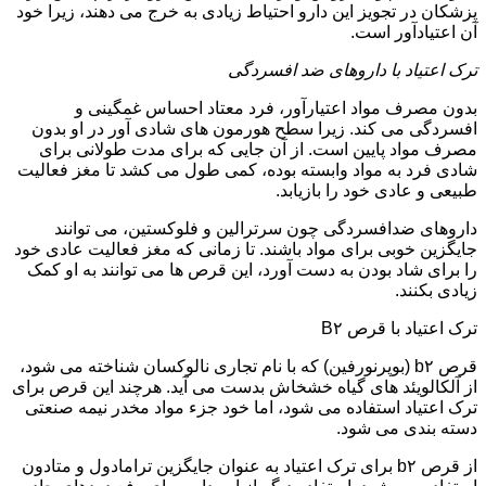
پزشکان در تجویز این دارو احتیاط زیادی به خرج می دهند، زیرا خود
آن اعتیادآور است.
ترک اعتیاد با داروهای ضد افسردگی
بدون مصرف مواد اعتیارآور، فرد معتاد احساس غمگینی و
افسردگی می کند. زیرا سطح هورمون های شادی آور در او بدون
مصرف مواد پایین است. از آن جایی که برای مدت طولانی برای
شادی فرد به مواد وابسته بوده، کمی طول می کشد تا مغز فعالیت
طبیعی و عادی خود را بازیابد.
داروهای ضدافسردگی چون سرترالین و فلوکستین، می توانند
جایگزین خوبی برای مواد باشند. تا زمانی که مغز فعالیت عادی خود
را برای شاد بودن به دست آورد، این قرص ها می توانند به او کمک
زیادی بکنند.
ترک اعتیاد با قرص B۲
قرص b۲ (بوپرنورفین) که با نام تجاری نالوکسان شناخته می شود،
از آلکالویئد های گیاه خشخاش بدست می آید. هرچند این قرص برای
ترک اعتیاد استفاده می شود، اما خود جزء مواد مخدر نیمه صنعتی
دسته بندی می شود.
از قرص b۲ برای ترک اعتیاد به عنوان جایگزین ترامادول و متادون