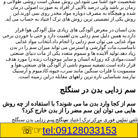
شخصیت خود آشنا می شود.این روش ممکن است روشی طولانی و
زمان بر باشد ولی درصد بالایی از افراد به صورت اصولی درمان
شده و هیچگاه به مصرف دوباره مواد مخدر روی نمی آورند.این
روش یکی از تضمینی ترین روش های ترک اعتیاد به حساب می آید.
بدن انسان در معرض آلودگی های زیادی مثل آلودگی هوا قرار
دارد.به همین دلیل سم زدایی بدن اهمیت دارد و حتی با خوردن برخی
مواد غذایی می توان سم زدایی را انجام داد.انتخاب مواد غذایی
نامناسب،مات گوارشی و استرس می تواند میزان سم را در بدن
زیاد دهد.تولید آلاینده ها و سموم متعدد یکی از مات دنیای صنعتی
است،موادی که روزانه انسان و سایر موجودات زنده را مورد هدف
قرار داده است.تصفیه سموم ناشی از آلودگی های صنعتی،هوا و
مسمویت با فلزات سنگین مانند سرب،جیوه،کادمیوم و آرسنیک
نیازمند شناسایی تازه ترین راههای مقابله دراین زمینه است.
سم زدایی بدن در سنگلج
سم از کجا وارد بدن ما می شوند؟ با استفاده از چه روش
هایی می توان این سم مضر را از بدن خارج کرد؟
تلفن تماس فوری
مرکز ترک اعتیاد سنگلج,سم زدایی بدن سنگلج
بطور کلی سم موجود در بدن به دو گروه عمده تقسیم می
☞☏
tel:09128033153
شوند.بخش بزرگی از این سموم مثل مواد به جا مانده از سموم
گیاهی و آفت کش ها،فلزات سنگین ناشی از آلودگی هوا،انواع