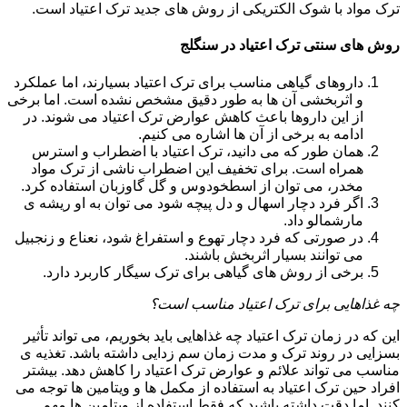
ترک مواد با شوک الکتریکی از روش های جدید ترک اعتیاد است.
روش های سنتی ترک اعتیاد در سنگلج
داروهای گیاهی مناسب برای ترک اعتیاد بسیارند، اما عملکرد
و اثربخشی آن ها به طور دقیق مشخص نشده است. اما برخی
از این داروها باعث کاهش عوارض ترک اعتیاد می شوند. در
ادامه به برخی از آن ها اشاره می کنیم.
همان طور که می دانید، ترک اعتیاد با اضطراب و استرس
همراه است. برای تخفیف این اضطراب ناشی از ترک مواد
مخدر، می توان از اسطخودوس و گل گاوزبان استفاده کرد.
اگر فرد دچار اسهال و دل پیچه شود می توان به او ریشه ی
مارشمالو داد.
در صورتی که فرد دچار تهوع و استفراغ شود، نعناع و زنجبیل
می توانند بسیار اثربخش باشند.
برخی از روش های گیاهی برای ترک سیگار کاربرد دارد.
چه غذاهایی برای ترک اعتیاد مناسب است؟
این که در زمان ترک اعتیاد چه غذاهایی باید بخوریم، می تواند تأثیر
بسزایی در روند ترک و مدت زمان سم زدایی داشته باشد. تغذیه ی
مناسب می تواند علائم و عوارض ترک اعتیاد را کاهش دهد. بیشتر
افراد حین ترک اعتیاد به استفاده از مکمل ها و ویتامین ها توجه می
کنند. اما دقت داشته باشید که فقط استفاده از ویتامین ها مهم