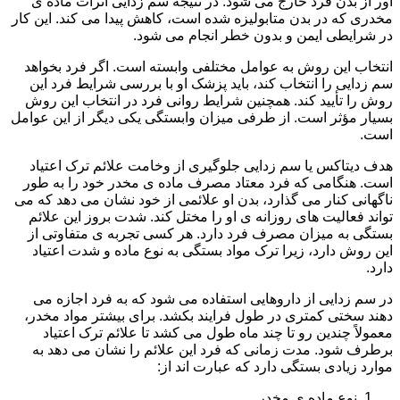
آور از بدن فرد خارج می شود. در نتیجه سم زدایی اثرات ماده ی
مخدری که در بدن متابولیزه شده است، کاهش پیدا می کند. این کار
در شرایطی ایمن و بدون خطر انجام می شود.
انتخاب این روش به عوامل مختلفی وابسته است. اگر فرد بخواهد
سم زدایی را انتخاب کند، باید پزشک او با بررسی شرایط فرد این
روش را تأیید کند. همچنین شرایط روانی فرد در انتخاب این روش
بسیار مؤثر است. از طرفی میزان وابستگی یکی دیگر از این عوامل
است.
هدف دیتاکس یا سم زدایی جلوگیری از وخامت علائم ترک اعتیاد
است. هنگامی که فرد معتاد مصرف ماده ی مخدر خود را به طور
ناگهانی کنار می گذارد، بدن او علائمی از خود نشان می دهد که می
تواند فعالیت های روزانه ی او را مختل کند. شدت بروز این علائم
بستگی به میزان مصرف فرد دارد. هر کسی تجربه ی متفاوتی از
این روش دارد، زیرا ترک مواد بستگی به نوع ماده و شدت اعتیاد
دارد.
در سم زدایی از داروهایی استفاده می شود که به فرد اجازه می
دهند سختی کمتری در طول فرایند بکشد. برای بیشتر مواد مخدر،
معمولاً چندین رو تا چند ماه طول می کشد تا علائم ترک اعتیاد
برطرف شود. مدت زمانی که فرد این علائم را نشان می دهد به
موارد زیادی بستگی دارد که عبارت اند از:
نوع ماده ی مخدر