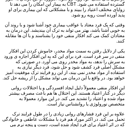
گسترده استفاده می شود. CBT به بیمار این امکان را می دهد تا
زوایای مختلف اعتیاد را ببیند و با مشکلاتی که این بیماری برای او
پدید آورده است روبه رو شود.
وقتی که یک فرد معتاد با عواقب بیماری خود آشنا شود و با روند آن
به خوبی آشنا باشد، بهتر می تواند به ترک آن بیندیشد. این درمان به
معتادان کمک می کند افکار منفی خود را بشناسند و با آن ها مقابله
کنند.
یکی از دلایل رفتن به سمت مواد مخدر، خاموش کردن این افکار
منفی در سر فرد است. فرد برای این که به این افکار اجازه ی ورود
به سرش را ندهد، به مواد مخدر روی می آورد. در صورتی که
مشکل اصلی فرد کشف شود و حل شود، فرد دیگر نیازی به
استفاده از مواد مخدر نمی بیند، از این رو فرایند ترک موفقیت آمیز
خواهد بود. در واقع با این درمان می تواند مشکل را از ریشه حل کند.
این افکار منفی معمولاً دلیل ایجاد افسردگی و یا اختلالات روانی
دیگر در کنار اعتیاد هستند. این اختلال ها هم باعث مصرف بیشتر
مواد شده و اعتیاد را تشدید می کند. در این موارد معمولا به
متخصص نورولوژی یا روانشناس نیاز است.
علاوه بر این فرد فشارهای روانی زیادی را در طول فرایند ترک
تحمل می کند. در اکثر موراد هم فرد با مشکلات عاطفی و خانوادگی
که در اثر اعتیاد برای فرد ایجاد شده است، دست و پنجه نرم می