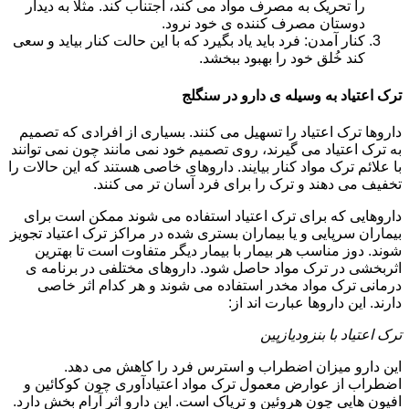
را تحریک به مصرف مواد می کند، اجتناب کند. مثلا به دیدار
دوستان مصرف کننده ی خود نرود.
کنار آمدن: فرد باید یاد بگیرد که با این حالت کنار بیاید و سعی
کند خُلق خود را بهبود ببخشد.
ترک اعتیاد به وسیله ی دارو در سنگلج
داروها ترک اعتیاد را تسهیل می کنند. بسیاری از افرادی که تصمیم
به ترک اعتیاد می گیرند، روی تصمیم خود نمی مانند چون نمی توانند
با علائم ترک مواد کنار بیایند. داروهای خاصی هستند که این حالات را
تخفیف می دهند و ترک را برای فرد آسان تر می کنند.
داروهایی که برای ترک اعتیاد استفاده می شوند ممکن است برای
بیماران سرپایی و یا بیماران بستری شده در مراکز ترک اعتیاد تجویز
شوند. دوز مناسب هر بیمار با بیمار دیگر متفاوت است تا بهترین
اثربخشی در ترک مواد حاصل شود. داروهای مختلفی در برنامه ی
درمانی ترک مواد مخدر استفاده می شوند و هر کدام اثر خاصی
دارند. این داروها عبارت اند از:
ترک اعتیاد با بنزودیازپین
این دارو میزان اضطراب و استرس فرد را کاهش می دهد.
اضطراب از عوارض معمول ترک مواد اعتیادآوری چون کوکائین و
افیون هایی چون هروئین و تریاک است. این دارو اثر آرام بخش دارد.