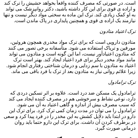
است. در صورتی که مصرف کننده واقعاً بخواهد حشیش را ترک کند
و اراده ی قوی برای این کار داشته باشید، دکتر روانپزشک می تواند
به او کمک زیادی کند. ترک این ماده به سختی مواد دیگر نیست و تنها
نیازمند یک اراده ی قوی و همچنین پایداری در پاک ماندن است.
ترک اعتیاد متادون
متادون دارویی است که برای ترک مواد مخدری همچون هروئین،
مورفین و تریاک استفاده می شود. متأسفانه برخی تصور می کنند
که متادون اعتیادآور نیست، اما این گونه است و متادون می تواند
مانند مواد مخدر دیکر برای فرد اعتیاد ایجاد کند. بهتر است ترک
اعتیاد به متادون با سم زدایی و درمان شناختی رفتاری انجام شود.
زیرا علائم روانی نیاز به متادون بعد از ترک با فرد باقی می ماند.
ترک ترامادول
ترامادول یک مسکن ضد درد است. علاوه بر اثر تسکین دردی که
دارد، نوعی نشاط و سرخوشی هم در مصرف کننده ایجاد می کند
که سبب مصرف بیش از اندازه و گاهی اعتیاد به آن می شود.
ترامادول را می توان در مدت زمان کمی ترک کرد. برای ترک این
دارو در ابتدا باید دلایل کشش به این مخدر را در فرد پیدا کرد و سعی
در برطرف کردن آن داشت. برای ترک این دارو حتما باید روان
درمانی صورت گیرد.