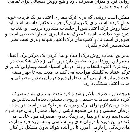
روانی فرد و میزان مصرف دارد و هیچ روش یکسانی برای تمامی
افراد وجود ندارد.
ممکن است روشی که برای ترک بیماری اعتیاد در یک فرد به خوبی
عمل کرده باشد،برای یک بیمار دیگر جواب عکس داشته باشد.باید
حتماً روش ترک اعتیاد پس از جلسات مشاوره بررسی و انتخاب
شود.توجه داشته باشید که ترک اعتیاد امری بسیار تخصصی است و
ضروری است تا در کمپ های ترک اعتیاد شبانه روزی تحت نظر
متخصصین انجام بگیرد.
بنابراین انتخاب روش ترک اعتیاد و پیدا کردن یک مرکز ترک اعتیاد
معتبر این روزها نیاز به تحقیق دارد،زیرا یکی از دلایل شکست در
روند ترک اعتیاد،انتخاب روش درمان اشتباه است،بیمارانی که برای
ترک اعتیاد به کلینیک مراجعه می کنند به مدت سه تا چهار هفته
تحت درمان قرار می گیرند،طول دوره درمان به دوز مصرفی و
مدت اعتیاد بستگی دارد.
هرچه دوز مصرف بالاتر باشد و فرد مدت بیشتری مواد مصرف
کرده باشد صدمات جسمی و روحی بیشتری دیده است،بنابراین
مدت زمان لازم برای ترک و درمان نیز طولانی تر است.در مدت
درمان جسمی و روانی سموم ناشی از مواد مخدر از بدن فرد خارج
شده (سم زدایی) و بیمار به زندگی بدون مصرف مواد عادت می
کند.در این دوره با درمان های روانشناسی و مشاوره فرد مهارت
های زندگی را بازمی آموزد تا در آینده بتواند بدون مشکل در کنار