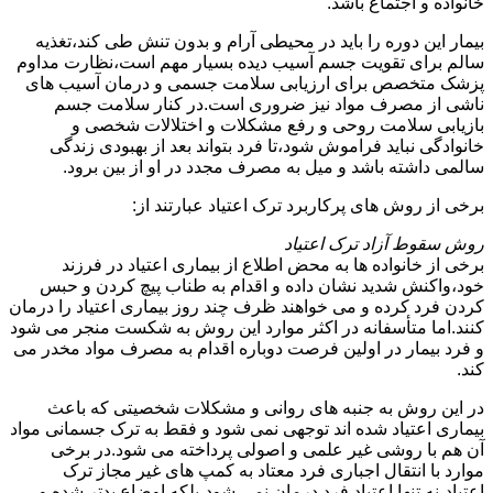
خانواده و اجتماع باشد.
بیمار این دوره را باید در محیطی آرام و بدون تنش طی کند،تغذیه
سالم برای تقویت جسم آسیب دیده بسیار مهم است،نظارت مداوم
پزشک متخصص برای ارزیابی سلامت جسمی و درمان آسیب های
ناشی از مصرف مواد نیز ضروری است.در کنار سلامت جسم
بازیابی سلامت روحی و رفع مشکلات و اختلالات شخصی و
خانوادگی نباید فراموش شود،تا فرد بتواند بعد از بهبودی زندگی
سالمی داشته باشد و میل به مصرف مجدد در او از بین برود.
برخی از روش های پرکاربرد ترک اعتیاد عبارتند از:
روش سقوط آزاد ترک اعتیاد
برخی از خانواده ها به محض اطلاع از بیماری اعتیاد در فرزند
خود،واکنش شدید نشان داده و اقدام به طناب پیچ کردن و حبس
کردن فرد کرده و می خواهند ظرف چند روز بیماری اعتیاد را درمان
کنند.اما متأسفانه در اکثر موارد این روش به شکست منجر می شود
و فرد بیمار در اولین فرصت دوباره اقدام به مصرف مواد مخدر می
کند.
در این روش به جنبه های روانی و مشکلات شخصیتی که باعث
بیماری اعتیاد شده اند توجهی نمی شود و فقط به ترک جسمانی مواد
آن هم با روشی غیر علمی و اصولی پرداخته می شود.در برخی
موارد با انتقال اجباری فرد معتاد به کمپ های غیر مجاز ترک
اعتیاد،نه تنها اعتیاد فرد درمان نمی شود،بلکه اوضاع بدتر شده و