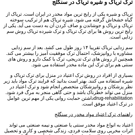
ترک تریاک و شیره تریاک در سنگلج
تریاک و شیره یکی از رایج ترین مواد مخدر در ایران است. تریاک از
گیاه خشخاش گرفته می شود. شیره تریاک هم از ترکیب سوخته
تریاک و تریاک و جوشاندن و صاف کردن آن به دست می آید. یکی از
رایج ترین روش ها برای ترک تریاک و ترک شیرده تریاک روش سم
زدایی است.
سم زدایی تریاک تقریبا ۱۴ روز طول می کشد. بعد از سم زدایی
مشاوره با روانپزشک، احتمال ترک موفقیت آمیز را بیشتر می کند.
همچنین از روش های ترک تدریجی، ترک با کمک دارو و روش های
سنتی هم برای ترک این ماده مخدر استفاده می شود.
بسیاری از افراد در روش ترک اعتیاد در منزل برای ترک تریاک و
شیره استفاده می کنند. بهتر است بدانید که فرایند ترک مواد باید زیر
نظر پزشکان و روانپزشکان متخصص انجام شود و ترک اعتیاد در
منزل می تواند خطرناک باشد و حتی گاهی منجر به مرگ فرد شود.
drug-rehabilitationداشتن حمایت روانی یکی از مهم ترین عوامل
در ترک اعتیاد موفق است.
راهنمای ترک اعتیاد مواد مخدر در سنگلج
اعتیاد به انواع مواد مخدر سنتی یا صنعتی و نیمه صنعتی می تواند
اثرات مخربی روی سلامت فردی، زندگی شخصی و کاری و تحصیل