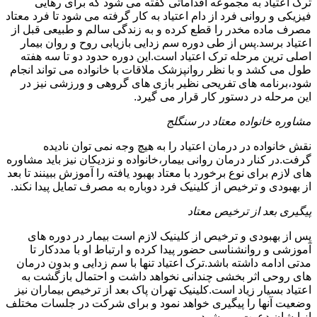
ترک اعتیاد به مجموعه اقداماتی گفته می شود که برای رهایی
فیزیکی و روانی فرد از دام اعتیاد به کار گرفته می شود تا فرد معتاد
مصرف ماده مخدر را قطع کرده و به زندگی سالم و طبیعی قبل از
اعتیاد برسد.پس از طی دوره سم زدایی بازیابی روح و روان بیمار
اصلی ترین مرحله ترک اعتیاد است.این دوره حدود دو تا سه هفته
طول می کشد و با نظر روانپزشک ملاقات با خانواده می تواند انجام
شود،برنامه های تفریحی نظیر بازی های گروهی و ورزشی نیز در
این مرحله در دستور کار قرار می گیرد.
مشاوره خانواده معتاد در سنگلج
نقش خانواده در درمان اعتیاد را به هیچ وجه نمی توان نادیده
گرفت.در کنار درمان روانی بیمار،خانواده و نزدیکان نیز باید مشاوره
های لازم برای نوع برخورد با معتاد بهبود یافته را آموزش ببینند تا بعد
از بهبودی و ترخیص از کلینیک فرد دوباره به مصرف تمایل پیدا نکند.
پیگیری بعد از ترخیص معتاد
پس از بهبودی و ترخیص از کلینیک لازم است بیمار در دوره های
آموزشی و روانشناسی حضور پیدا کرده و ارتباط او با مددکار تا
مدتی ادامه داشته باشد.ترک اعتیاد تنها با سم زدایی و بدون درمان
های روحی اثر بخشی چندانی نخواهد داشت و احتمال بازگشت به
اعتیاد بسیار زیاد است.کلینیک تهران پاک بعد از ترخیص بیماران نیز
وضعیت آنها را پیگیری خواهد نمود و برای شرکت در جلسات مختلف
از ایشان دعوت می شود.