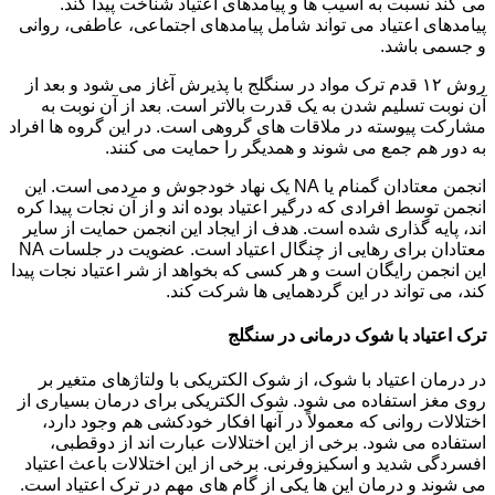
می کند نسبت به آسیب ها و پیامدهای اعتیاد شناخت پیدا کند.
پیامدهای اعتیاد می تواند شامل پیامدهای اجتماعی، عاطفی، روانی
و جسمی باشد.
روش ۱۲ قدم ترک مواد در سنگلج با پذیرش آغاز می شود و بعد از
آن نوبت تسلیم شدن به یک قدرت بالاتر است. بعد از آن نوبت به
مشارکت پیوسته در ملاقات های گروهی است. در این گروه ها افراد
به دور هم جمع می شوند و همدیگر را حمایت می کنند.
انجمن معتادان گمنام یا NA یک نهاد خودجوش و مردمی است. این
انجمن توسط افرادی که درگیر اعتیاد بوده اند و از آن نجات پیدا کره
اند، پایه گذاری شده است. هدف از ایجاد این انجمن حمایت از سایر
معتادان برای رهایی از چنگال اعتیاد است. عضویت در جلسات NA
این انجمن رایگان است و هر کسی که بخواهد از شر اعتیاد نجات پیدا
کند، می تواند در این گردهمایی ها شرکت کند.
ترک اعتیاد با شوک درمانی در سنگلج
در درمان اعتیاد با شوک، از شوک الکتریکی با ولتاژهای متغیر بر
روی مغز استفاده می شود. شوک الکتریکی برای درمان بسیاری از
اختلالات روانی که معمولاً در آنها افکار خودکشی هم وجود دارد،
استفاده می شود. برخی از این اختلالات عبارت اند از دوقطبی،
افسردگی شدید و اسکیزوفرنی. برخی از این اختلالات باعث اعتیاد
می شوند و درمان این ها یکی از گام های مهم در ترک اعتیاد است.