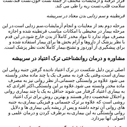
قرار گرفته و آزمایشات مختلف از جمله تست خون،تست قند،تست
سلامت قلب،تست ریه را طی می کند.
قرنطینه و سم زدایی بدن معتاد در سربیشه
مرحله دوم بعد از معاینات و انجام آزمایشات،سم زدایی است.در این
مرحله بیمار در محیطی با امکانات مناسب قرنطینه شده و اجازه
مصرف مواد ندارد تا مواد مخدر کاملاً از بدن خارج شود.در این قدم
با نظر پزشک از داروها و آرام بخش ها برای بیمار استفاده شده و
برای پیشگیری از اُوردوز و تشنج،بیمار کاملاً تحت نظر پزشک است.
مشاوره و درمان روانشناختی ترک اعتیاد در سربیشه
اصلی ترین دلیل شکست در ترک اعتیاد نادیده گرفتن جنبه روانی این
بیماری است،وقتی یک فرد به مصرف یک یا چند ماده مخدر وابسته
می شود علاوه بر وابستگی جسمانی،از نظر روانی نیز به مصرف
ماده مخدر وابسته می شود.علاوه بر این وابستگی،اکثر افرادی که
به بیماری اعتیاد گرفتار می شوند حداقل به یک یا چند بیماری روانی
و اختلال شخصیت دچار هستند و بهترین روش برای ترک اعتیاد
روشی است که علاوه بر ترک جسمانی و فیزیکی بیماری،به جنبه
های روانی آن توجه داشته و پس از ریشه یابی بیماری ها و دلایل
روانی وابستگی به این بیماری،به برطرف کردن و درمان علمی و
اصولی آنها بپردازد.