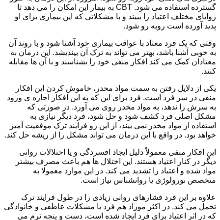
گسترده استفاده می شود. CBT به بیمار این امکان را می دهد تا
زوایای مختلف اعتیاد را ببیند و با مشکلاتی که این بیماری برای او
پدید آورده است روبه رو شود.
وقتی که یک فرد معتاد با عواقب بیماری خود آشنا شود و با روند آن
به خوبی آشنا باشد، بهتر می تواند به ترک آن بیندیشد. این درمان به
معتادان کمک می کند افکار منفی خود را بشناسند و با آن ها مقابله
کنند.
یکی از دلایل رفتن به سمت مواد مخدر، خاموش کردن این افکار
منفی در سر فرد است. فرد برای این که به این افکار اجازه ی ورود
به سرش را ندهد، به مواد مخدر روی می آورد. در صورتی که
مشکل اصلی فرد کشف شود و حل شود، فرد دیگر نیازی به
استفاده از مواد مخدر نمی بیند، از این رو فرایند ترک موفقیت آمیز
خواهد بود. در واقع با این درمان می تواند مشکل را از ریشه حل کند.
این افکار منفی معمولاً دلیل ایجاد افسردگی و یا اختلالات روانی
دیگر در کنار اعتیاد هستند. این اختلال ها هم باعث مصرف بیشتر
مواد شده و اعتیاد را تشدید می کند. در این موارد معمولا به
متخصص نورولوژی یا روانشناس نیاز است.
علاوه بر این فرد فشارهای روانی زیادی را در طول فرایند ترک
تحمل می کند. در اکثر موراد هم فرد با مشکلات عاطفی و خانوادگی
که در اثر اعتیاد برای فرد ایجاد شده است، دست و پنجه نرم می