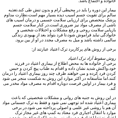
خانواده و اجتماع باشد.
بیمار این دوره را باید در محیطی آرام و بدون تنش طی کند،تغذیه
سالم برای تقویت جسم آسیب دیده بسیار مهم است،نظارت مداوم
پزشک متخصص برای ارزیابی سلامت جسمی و درمان آسیب های
ناشی از مصرف مواد نیز ضروری است.در کنار سلامت جسم
بازیابی سلامت روحی و رفع مشکلات و اختلالات شخصی و
خانوادگی نباید فراموش شود،تا فرد بتواند بعد از بهبودی زندگی
سالمی داشته باشد و میل به مصرف مجدد در او از بین برود.
برخی از روش های پرکاربرد ترک اعتیاد عبارتند از:
روش سقوط آزاد ترک اعتیاد
برخی از خانواده ها به محض اطلاع از بیماری اعتیاد در فرزند
خود،واکنش شدید نشان داده و اقدام به طناب پیچ کردن و حبس
کردن فرد کرده و می خواهند ظرف چند روز بیماری اعتیاد را درمان
کنند.اما متأسفانه در اکثر موارد این روش به شکست منجر می شود
و فرد بیمار در اولین فرصت دوباره اقدام به مصرف مواد مخدر می
کند.
در این روش به جنبه های روانی و مشکلات شخصیتی که باعث
بیماری اعتیاد شده اند توجهی نمی شود و فقط به ترک جسمانی مواد
آن هم با روشی غیر علمی و اصولی پرداخته می شود.در برخی
موارد با انتقال اجباری فرد معتاد به کمپ های غیر مجاز ترک
اعتیاد،نه تنها اعتیاد فرد درمان نمی شود،بلکه اوضاع بدتر شده و