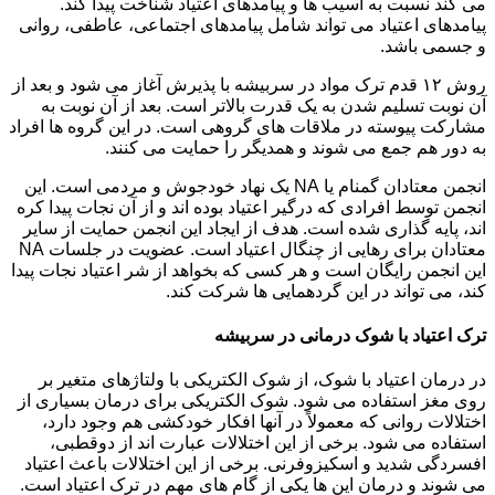
می کند نسبت به آسیب ها و پیامدهای اعتیاد شناخت پیدا کند.
پیامدهای اعتیاد می تواند شامل پیامدهای اجتماعی، عاطفی، روانی
و جسمی باشد.
روش ۱۲ قدم ترک مواد در سربیشه با پذیرش آغاز می شود و بعد از
آن نوبت تسلیم شدن به یک قدرت بالاتر است. بعد از آن نوبت به
مشارکت پیوسته در ملاقات های گروهی است. در این گروه ها افراد
به دور هم جمع می شوند و همدیگر را حمایت می کنند.
انجمن معتادان گمنام یا NA یک نهاد خودجوش و مردمی است. این
انجمن توسط افرادی که درگیر اعتیاد بوده اند و از آن نجات پیدا کره
اند، پایه گذاری شده است. هدف از ایجاد این انجمن حمایت از سایر
معتادان برای رهایی از چنگال اعتیاد است. عضویت در جلسات NA
این انجمن رایگان است و هر کسی که بخواهد از شر اعتیاد نجات پیدا
کند، می تواند در این گردهمایی ها شرکت کند.
ترک اعتیاد با شوک درمانی در سربیشه
در درمان اعتیاد با شوک، از شوک الکتریکی با ولتاژهای متغیر بر
روی مغز استفاده می شود. شوک الکتریکی برای درمان بسیاری از
اختلالات روانی که معمولاً در آنها افکار خودکشی هم وجود دارد،
استفاده می شود. برخی از این اختلالات عبارت اند از دوقطبی،
افسردگی شدید و اسکیزوفرنی. برخی از این اختلالات باعث اعتیاد
می شوند و درمان این ها یکی از گام های مهم در ترک اعتیاد است.