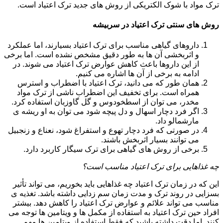
ترک مواد با شوک الکتریکی از روش های جدید ترک اعتیاد است.
روش های سنتی ترک اعتیاد در سربیشه
داروهای گیاهی مناسب برای ترک اعتیاد بسیارند، اما عملکرد
و اثربخشی آن ها به طور دقیق مشخص نشده است. اما برخی
از این داروها باعث کاهش عوارض ترک اعتیاد می شوند. در
ادامه به برخی از آن ها اشاره می کنیم.
همان طور که می دانید، ترک اعتیاد با اضطراب و استرس
همراه است. برای تخفیف این اضطراب ناشی از ترک مواد
مخدر، می توان از اسطخودوس و گل گاوزبان استفاده کرد.
اگر فرد دچار اسهال و دل پیچه شود می توان به او ریشه ی
مارشمالو داد.
در صورتی که فرد دچار تهوع و استفراغ شود، نعناع و زنجبیل
می توانند بسیار اثربخش باشند.
برخی از روش های گیاهی برای ترک سیگار کاربرد دارد.
چه غذاهایی برای ترک اعتیاد مناسب است؟
این که در زمان ترک اعتیاد چه غذاهایی باید بخوریم، می تواند تأثیر
بسزایی در روند ترک و مدت زمان سم زدایی داشته باشد. تغذیه ی
مناسب می تواند علائم و عوارض ترک اعتیاد را کاهش دهد. بیشتر
افراد حین ترک اعتیاد به استفاده از مکمل ها و ویتامین ها توجه می
کنند. اما دقت داشته باشید که فقط استفاده از ویتامین ها مهم