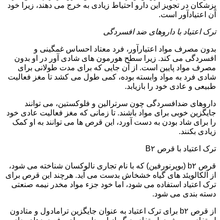
پزشکان در تجویز این دارو احتیاط زیادی به خرج می دهند، زیرا خود
آن اعتیادآور است.
ترک اعتیاد با داروهای ضد افسردگی
بدون مصرف مواد اعتیارآور، فرد معتاد احساس غمگینی و
افسردگی می کند. زیرا سطح هورمون های شادی آور در او بدون
مصرف مواد پایین است. از آن جایی که برای مدت طولانی برای
شادی فرد به مواد وابسته بوده، کمی طول می کشد تا مغز فعالیت
طبیعی و عادی خود را بازیابد.
داروهای ضدافسردگی چون سرترالین و فلوکستین، می توانند
جایگزین خوبی برای مواد باشند. تا زمانی که مغز فعالیت عادی خود
را برای شاد بودن به دست آورد، این قرص ها می توانند به او کمک
زیادی بکنند.
ترک اعتیاد با قرص B۲
قرص b۲ (بوپرنورفین) که با نام تجاری نالوکسان شناخته می شود،
از آلکالویئد های گیاه خشخاش بدست می آید. هرچند این قرص برای
ترک اعتیاد استفاده می شود، اما خود جزء مواد مخدر نیمه صنعتی
دسته بندی می شود.
از قرص b۲ برای ترک اعتیاد به عنوان جایگزین ترامادول و متادون