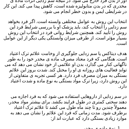
آور از بدن فرد خارج می شود. در نتیجه سم زدایی اثرات ماده ی
مخدری که در بدن متابولیزه شده است، کاهش پیدا می کند. این کار
در شرایطی ایمن و بدون خطر انجام می شود.
انتخاب این روش به عوامل مختلفی وابسته است. اگر فرد بخواهد
سم زدایی را انتخاب کند، باید پزشک او با بررسی شرایط فرد این
روش را تأیید کند. همچنین شرایط روانی فرد در انتخاب این روش
بسیار مؤثر است. از طرفی میزان وابستگی یکی دیگر از این عوامل
است.
هدف دیتاکس یا سم زدایی جلوگیری از وخامت علائم ترک اعتیاد
است. هنگامی که فرد معتاد مصرف ماده ی مخدر خود را به طور
ناگهانی کنار می گذارد، بدن او علائمی از خود نشان می دهد که می
تواند فعالیت های روزانه ی او را مختل کند. شدت بروز این علائم
بستگی به میزان مصرف فرد دارد. هر کسی تجربه ی متفاوتی از
این روش دارد، زیرا ترک مواد بستگی به نوع ماده و شدت اعتیاد
دارد.
در سم زدایی از داروهایی استفاده می شود که به فرد اجازه می
دهند سختی کمتری در طول فرایند بکشد. برای بیشتر مواد مخدر،
معمولاً چندین رو تا چند ماه طول می کشد تا علائم ترک اعتیاد
برطرف شود. مدت زمانی که فرد این علائم را نشان می دهد به
موارد زیادی بستگی دارد که عبارت اند از:
نوع ماده ی مخدر