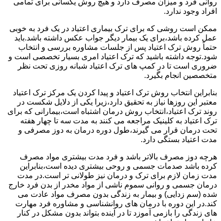
روانی فرد و میزان مصرف دارد و هیچ روش یکسانی برای تمامی
افراد وجود ندارد.
ممکن است روشی که برای ترک بیماری اعتیاد در یک فرد به خوبی
عمل کرده باشد،برای یک بیمار دیگر جواب عکس داشته باشد.باید
حتماً روش ترک اعتیاد پس از جلسات مشاوره بررسی و انتخاب
شود.توجه داشته باشید که ترک اعتیاد امری بسیار تخصصی است و
ضروری است تا در کمپ های ترک اعتیاد شبانه روزی تحت نظر
متخصصین انجام بگیرد.
بنابراین انتخاب روش ترک اعتیاد و پیدا کردن یک مرکز ترک اعتیاد
معتبر این روزها نیاز به تحقیق دارد،زیرا یکی از دلایل شکست در
روند ترک اعتیاد،انتخاب روش درمان اشتباه است،بیمارانی که برای
ترک اعتیاد به کلینیک مراجعه می کنند به مدت سه تا چهار هفته
تحت درمان قرار می گیرند،طول دوره درمان به دوز مصرفی و
مدت اعتیاد بستگی دارد.
هرچه دوز مصرف بالاتر باشد و فرد مدت بیشتری مواد مصرف
کرده باشد صدمات جسمی و روحی بیشتری دیده است،بنابراین
مدت زمان لازم برای ترک و درمان نیز طولانی تر است.در مدت
درمان جسمی و روانی سموم ناشی از مواد مخدر از بدن فرد خارج
شده (سم زدایی) و بیمار به زندگی بدون مصرف مواد عادت می
کند.در این دوره با درمان های روانشناسی و مشاوره فرد مهارت
های زندگی را بازمی آموزد تا در آینده بتواند بدون مشکل در کنار