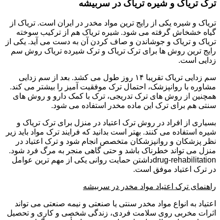
ترک تریاک و شیره تریاک در سربیشه
تریاک و شیره یکی از رایج ترین مواد مخدر در ایران است. تریاک از
گیاه خشخاش گرفته می شود. شیره تریاک هم از ترکیب سوخته
تریاک و تریاک و جوشاندن و صاف کردن آن به دست می آید. یکی از
رایج ترین روش ها برای ترک تریاک و ترک شیرده تریاک روش سم
زدایی است.
سم زدایی تریاک تقریبا ۱۴ روز طول می کشد. بعد از سم زدایی
مشاوره با روانپزشک، احتمال ترک موفقیت آمیز را بیشتر می کند.
همچنین از روش های ترک تدریجی، ترک با کمک دارو و روش های
سنتی هم برای ترک این ماده مخدر استفاده می شود.
بسیاری از افراد در روش ترک اعتیاد در منزل برای ترک تریاک و
شیره استفاده می کنند. بهتر است بدانید که فرایند ترک مواد باید زیر
نظر پزشکان و روانپزشکان متخصص انجام شود و ترک اعتیاد در
منزل می تواند خطرناک باشد و حتی گاهی منجر به مرگ فرد شود.
drug-rehabilitationداشتن حمایت روانی یکی از مهم ترین عوامل
در ترک اعتیاد موفق است.
راهنمای ترک اعتیاد مواد مخدر در سربیشه
اعتیاد به انواع مواد مخدر سنتی یا صنعتی و نیمه صنعتی می تواند
اثرات مخربی روی سلامت فردی، زندگی شخصی و کاری و تحصیل