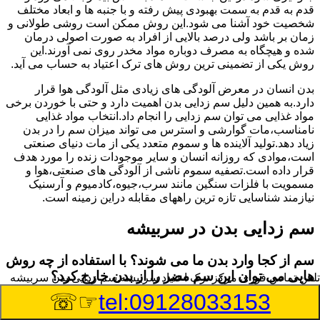
قدم به قدم به سمت بهبودی پیش رفته و با جنبه ها و ابعاد مختلف
شخصیت خود آشنا می شود.این روش ممکن است روشی طولانی و
زمان بر باشد ولی درصد بالایی از افراد به صورت اصولی درمان
شده و هیچگاه به مصرف دوباره مواد مخدر روی نمی آورند.این
روش یکی از تضمینی ترین روش های ترک اعتیاد به حساب می آید.
بدن انسان در معرض آلودگی های زیادی مثل آلودگی هوا قرار
دارد.به همین دلیل سم زدایی بدن اهمیت دارد و حتی با خوردن برخی
مواد غذایی می توان سم زدایی را انجام داد.انتخاب مواد غذایی
نامناسب،مات گوارشی و استرس می تواند میزان سم را در بدن
زیاد دهد.تولید آلاینده ها و سموم متعدد یکی از مات دنیای صنعتی
است،موادی که روزانه انسان و سایر موجودات زنده را مورد هدف
قرار داده است.تصفیه سموم ناشی از آلودگی های صنعتی،هوا و
مسمویت با فلزات سنگین مانند سرب،جیوه،کادمیوم و آرسنیک
نیازمند شناسایی تازه ترین راههای مقابله دراین زمینه است.
سم زدایی بدن در سربیشه
سم از کجا وارد بدن ما می شوند؟ با استفاده از چه روش
هایی می توان این سم مضر را از بدن خارج کرد؟
تلفن تماس فوری
مرکز ترک اعتیاد سربیشه,سم زدایی بدن سربیشه
☞☏
tel:09128033153
بطور کلی سم موجود در بدن به دو گروه عمده تقسیم می
شوند.بخش بزرگی از این سموم مثل مواد به جا مانده از سموم