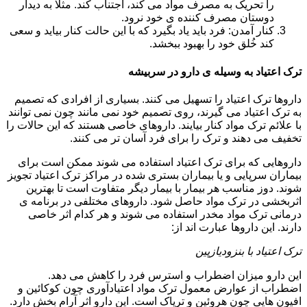
را تحریک به مصرف مواد می کند، اجتناب کند. مثلا به دیدار
دوستان مصرف کننده ی خود نرود.
کنار آمدن: فرد باید یاد بگیرد که با این حالت کنار بیاید و سعی
کند خُلق خود را بهبود ببخشد.
ترک اعتیاد به وسیله ی دارو در سربیشه
داروها ترک اعتیاد را تسهیل می کنند. بسیاری از افرادی که تصمیم
به ترک اعتیاد می گیرند، روی تصمیم خود نمی مانند چون نمی توانند
با علائم ترک مواد کنار بیایند. داروهای خاصی هستند که این حالات را
تخفیف می دهند و ترک را برای فرد آسان تر می کنند.
داروهایی که برای ترک اعتیاد استفاده می شوند ممکن است برای
بیماران سرپایی و یا بیماران بستری شده در مراکز ترک اعتیاد تجویز
شوند. دوز مناسب هر بیمار با بیمار دیگر متفاوت است تا بهترین
اثربخشی در ترک مواد حاصل شود. داروهای مختلفی در برنامه ی
درمانی ترک مواد مخدر استفاده می شوند و هر کدام اثر خاصی
دارند. این داروها عبارت اند از:
ترک اعتیاد با بنزودیازپین
این دارو میزان اضطراب و استرس فرد را کاهش می دهد.
اضطراب از عوارض معمول ترک مواد اعتیادآوری چون کوکائین و
افیون هایی چون هروئین و تریاک است. این دارو اثر آرام بخش دارد.