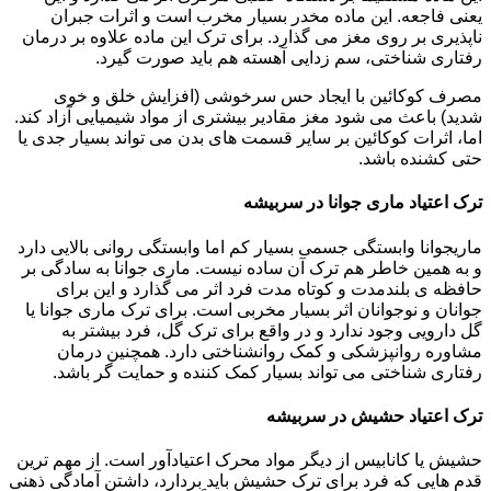
یعنی فاجعه. این ماده مخدر بسیار مخرب است و اثرات جبران
ناپذیری بر روی مغز می گذارد. برای ترک این ماده علاوه بر درمان
رفتاری شناختی، سم زدایی آهسته هم باید صورت گیرد.
مصرف کوکائین با ایجاد حس سرخوشی (افزایش خلق و خوی
شدید) باعث می شود مغز مقادیر بیشتری از مواد شیمیایی آزاد کند.
اما، اثرات کوکائین بر سایر قسمت های بدن می تواند بسیار جدی یا
حتی کشنده باشد.
ترک اعتیاد ماری جوانا در سربیشه
ماریجوانا وابستگی جسمی بسیار کم اما وابستگی روانی بالایی دارد
و به همین خاطر هم ترک آن ساده نیست. ماری جوانا به سادگی بر
حافظه ی بلندمدت و کوتاه مدت فرد اثر می گذارد و این برای
جوانان و نوجوانان اثر بسیار مخربی است. برای ترک ماری جوانا یا
گل دارویی وجود ندارد و در واقع برای ترک گل، فرد بیشتر به
مشاوره روانپزشکی و کمک روانشناختی دارد. همچنین درمان
رفتاری شناختی می تواند بسیار کمک کننده و حمایت گر باشد.
ترک اعتیاد حشیش در سربیشه
حشیش یا کانابیس از دیگر مواد محرک اعتیادآور است. از مهم ترین
قدم هایی که فرد برای ترک حشیش باید بردارد، داشتن آمادگی ذهنی