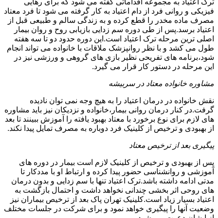
ترک اعتیاد به مجموعه اقداماتی گفته می شود که برای رهایی
فیزیکی و روانی فرد از دام اعتیاد به کار گرفته می شود تا فرد معتاد
مصرف ماده مخدر را قطع کرده و به زندگی سالم و طبیعی قبل از
اعتیاد برسد.پس از طی دوره سم زدایی بازیابی روح و روان بیمار
اصلی ترین مرحله ترک اعتیاد است.این دوره حدود دو تا سه هفته
طول می کشد و با نظر روانپزشک ملاقات با خانواده می تواند انجام
شود،برنامه های تفریحی نظیر بازی های گروهی و ورزشی نیز در
این مرحله در دستور کار قرار می گیرد.
مشاوره خانواده معتاد در سربیشه
نقش خانواده در درمان اعتیاد را به هیچ وجه نمی توان نادیده
گرفت.در کنار درمان روانی بیمار،خانواده و نزدیکان نیز باید مشاوره
های لازم برای نوع برخورد با معتاد بهبود یافته را آموزش ببینند تا بعد
از بهبودی و ترخیص از کلینیک فرد دوباره به مصرف تمایل پیدا نکند.
پیگیری بعد از ترخیص معتاد
پس از بهبودی و ترخیص از کلینیک لازم است بیمار در دوره های
آموزشی و روانشناسی حضور پیدا کرده و ارتباط او با مددکار تا
مدتی ادامه داشته باشد.ترک اعتیاد تنها با سم زدایی و بدون درمان
های روحی اثر بخشی چندانی نخواهد داشت و احتمال بازگشت به
اعتیاد بسیار زیاد است.کلینیک تهران پاک بعد از ترخیص بیماران نیز
وضعیت آنها را پیگیری خواهد نمود و برای شرکت در جلسات مختلف
از ایشان دعوت می شود.