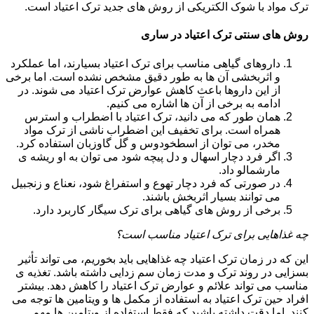
ترک مواد با شوک الکتریکی از روش های جدید ترک اعتیاد است.
روش های سنتی ترک اعتیاد در ساری
داروهای گیاهی مناسب برای ترک اعتیاد بسیارند، اما عملکرد
و اثربخشی آن ها به طور دقیق مشخص نشده است. اما برخی
از این داروها باعث کاهش عوارض ترک اعتیاد می شوند. در
ادامه به برخی از آن ها اشاره می کنیم.
همان طور که می دانید، ترک اعتیاد با اضطراب و استرس
همراه است. برای تخفیف این اضطراب ناشی از ترک مواد
مخدر، می توان از اسطخودوس و گل گاوزبان استفاده کرد.
اگر فرد دچار اسهال و دل پیچه شود می توان به او ریشه ی
مارشمالو داد.
در صورتی که فرد دچار تهوع و استفراغ شود، نعناع و زنجبیل
می توانند بسیار اثربخش باشند.
برخی از روش های گیاهی برای ترک سیگار کاربرد دارد.
چه غذاهایی برای ترک اعتیاد مناسب است؟
این که در زمان ترک اعتیاد چه غذاهایی باید بخوریم، می تواند تأثیر
بسزایی در روند ترک و مدت زمان سم زدایی داشته باشد. تغذیه ی
مناسب می تواند علائم و عوارض ترک اعتیاد را کاهش دهد. بیشتر
افراد حین ترک اعتیاد به استفاده از مکمل ها و ویتامین ها توجه می
کنند. اما دقت داشته باشید که فقط استفاده از ویتامین ها مهم