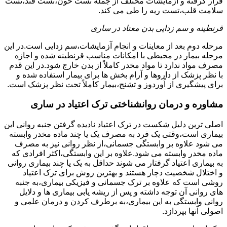
قرار گرفته و آزمایشات مختلف از جمله تست خون،تست قند،تست
سلامت قلب،تست ریه را طی می کند.
قرنطینه و سم زدایی بدن معتاد در ساری
مرحله دوم بعد از معاینات و انجام آزمایشات،سم زدایی است.در این
مرحله بیمار در محیطی با امکانات مناسب قرنطینه شده و اجازه
مصرف مواد ندارد تا مواد مخدر کاملاً از بدن خارج شود.در این قدم
با نظر پزشک از داروها و آرام بخش ها برای بیمار استفاده شده و
برای پیشگیری از اُوردوز و تشنج،بیمار کاملاً تحت نظر پزشک است.
مشاوره و درمان روانشناختی ترک اعتیاد در ساری
اصلی ترین دلیل شکست در ترک اعتیاد نادیده گرفتن جنبه روانی این
بیماری است،وقتی یک فرد به مصرف یک یا چند ماده مخدر وابسته
می شود علاوه بر وابستگی جسمانی،از نظر روانی نیز به مصرف
ماده مخدر وابسته می شود.علاوه بر این وابستگی،اکثر افرادی که
به بیماری اعتیاد گرفتار می شوند حداقل به یک یا چند بیماری روانی
و اختلال شخصیت دچار هستند و بهترین روش برای ترک اعتیاد
روشی است که علاوه بر ترک جسمانی و فیزیکی بیماری،به جنبه
های روانی آن توجه داشته و پس از ریشه یابی بیماری ها و دلایل
روانی وابستگی به این بیماری،به برطرف کردن و درمان علمی و
اصولی آنها بپردازد.