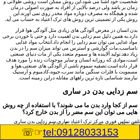
شخصیت خود آشنا می شود.این روش ممکن است روشی طولانی و
زمان بر باشد ولی درصد بالایی از افراد به صورت اصولی درمان
شده و هیچگاه به مصرف دوباره مواد مخدر روی نمی آورند.این
روش یکی از تضمینی ترین روش های ترک اعتیاد به حساب می آید.
بدن انسان در معرض آلودگی های زیادی مثل آلودگی هوا قرار
دارد.به همین دلیل سم زدایی بدن اهمیت دارد و حتی با خوردن برخی
مواد غذایی می توان سم زدایی را انجام داد.انتخاب مواد غذایی
نامناسب،مات گوارشی و استرس می تواند میزان سم را در بدن
زیاد دهد.تولید آلاینده ها و سموم متعدد یکی از مات دنیای صنعتی
است،موادی که روزانه انسان و سایر موجودات زنده را مورد هدف
قرار داده است.تصفیه سموم ناشی از آلودگی های صنعتی،هوا و
مسمویت با فلزات سنگین مانند سرب،جیوه،کادمیوم و آرسنیک
نیازمند شناسایی تازه ترین راههای مقابله دراین زمینه است.
سم زدایی بدن در ساری
سم از کجا وارد بدن ما می شوند؟ با استفاده از چه روش
هایی می توان این سم مضر را از بدن خارج کرد؟
تلفن تماس فوری
مرکز ترک اعتیاد ساری,سم زدایی بدن ساری
بطور کلی سم موجود در بدن به دو گروه عمده تقسیم می
☞☏
tel:09128033153
شوند.بخش بزرگی از این سموم مثل مواد به جا مانده از سموم
گیاهی و آفت کش ها،فلزات سنگین ناشی از آلودگی هوا،انواع