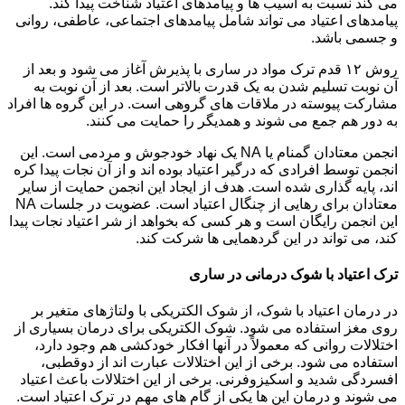
می کند نسبت به آسیب ها و پیامدهای اعتیاد شناخت پیدا کند.
پیامدهای اعتیاد می تواند شامل پیامدهای اجتماعی، عاطفی، روانی
و جسمی باشد.
روش ۱۲ قدم ترک مواد در ساری با پذیرش آغاز می شود و بعد از
آن نوبت تسلیم شدن به یک قدرت بالاتر است. بعد از آن نوبت به
مشارکت پیوسته در ملاقات های گروهی است. در این گروه ها افراد
به دور هم جمع می شوند و همدیگر را حمایت می کنند.
انجمن معتادان گمنام یا NA یک نهاد خودجوش و مردمی است. این
انجمن توسط افرادی که درگیر اعتیاد بوده اند و از آن نجات پیدا کره
اند، پایه گذاری شده است. هدف از ایجاد این انجمن حمایت از سایر
معتادان برای رهایی از چنگال اعتیاد است. عضویت در جلسات NA
این انجمن رایگان است و هر کسی که بخواهد از شر اعتیاد نجات پیدا
کند، می تواند در این گردهمایی ها شرکت کند.
ترک اعتیاد با شوک درمانی در ساری
در درمان اعتیاد با شوک، از شوک الکتریکی با ولتاژهای متغیر بر
روی مغز استفاده می شود. شوک الکتریکی برای درمان بسیاری از
اختلالات روانی که معمولاً در آنها افکار خودکشی هم وجود دارد،
استفاده می شود. برخی از این اختلالات عبارت اند از دوقطبی،
افسردگی شدید و اسکیزوفرنی. برخی از این اختلالات باعث اعتیاد
می شوند و درمان این ها یکی از گام های مهم در ترک اعتیاد است.