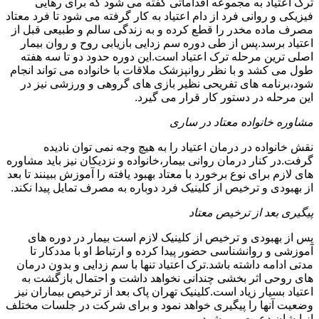
ترک اعتیاد به مجموعه اقداماتی گفته می شود که برای رهایی
فیزیکی و روانی فرد از دام اعتیاد به کار گرفته می شود تا فرد معتاد
مصرف ماده مخدر را قطع کرده و به زندگی سالم و طبیعی قبل از
اعتیاد برسد.پس از طی دوره سم زدایی بازیابی روح و روان بیمار
اصلی ترین مرحله ترک اعتیاد است.این دوره حدود دو تا سه هفته
طول می کشد و با نظر روانپزشک ملاقات با خانواده می تواند انجام
شود،برنامه های تفریحی نظیر بازی های گروهی و ورزشی نیز در
این مرحله در دستور کار قرار می گیرد.
مشاوره خانواده معتاد در ساری
نقش خانواده در درمان اعتیاد را به هیچ وجه نمی توان نادیده
گرفت.در کنار درمان روانی بیمار،خانواده و نزدیکان نیز باید مشاوره
های لازم برای نوع برخورد با معتاد بهبود یافته را آموزش ببینند تا بعد
از بهبودی و ترخیص از کلینیک فرد دوباره به مصرف تمایل پیدا نکند.
پیگیری بعد از ترخیص معتاد
پس از بهبودی و ترخیص از کلینیک لازم است بیمار در دوره های
آموزشی و روانشناسی حضور پیدا کرده و ارتباط او با مددکار تا
مدتی ادامه داشته باشد.ترک اعتیاد تنها با سم زدایی و بدون درمان
های روحی اثر بخشی چندانی نخواهد داشت و احتمال بازگشت به
اعتیاد بسیار زیاد است.کلینیک تهران پاک بعد از ترخیص بیماران نیز
وضعیت آنها را پیگیری خواهد نمود و برای شرکت در جلسات مختلف
از ایشان دعوت می شود.