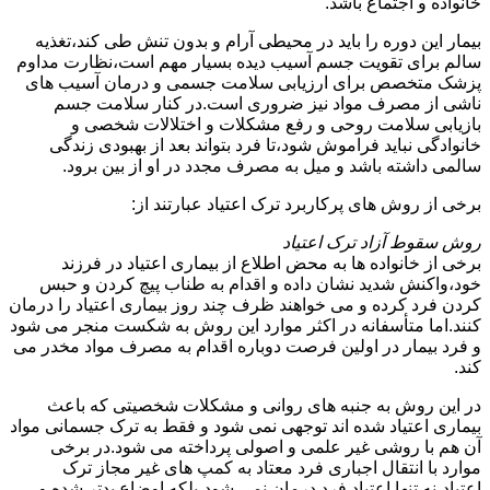
خانواده و اجتماع باشد.
بیمار این دوره را باید در محیطی آرام و بدون تنش طی کند،تغذیه
سالم برای تقویت جسم آسیب دیده بسیار مهم است،نظارت مداوم
پزشک متخصص برای ارزیابی سلامت جسمی و درمان آسیب های
ناشی از مصرف مواد نیز ضروری است.در کنار سلامت جسم
بازیابی سلامت روحی و رفع مشکلات و اختلالات شخصی و
خانوادگی نباید فراموش شود،تا فرد بتواند بعد از بهبودی زندگی
سالمی داشته باشد و میل به مصرف مجدد در او از بین برود.
برخی از روش های پرکاربرد ترک اعتیاد عبارتند از:
روش سقوط آزاد ترک اعتیاد
برخی از خانواده ها به محض اطلاع از بیماری اعتیاد در فرزند
خود،واکنش شدید نشان داده و اقدام به طناب پیچ کردن و حبس
کردن فرد کرده و می خواهند ظرف چند روز بیماری اعتیاد را درمان
کنند.اما متأسفانه در اکثر موارد این روش به شکست منجر می شود
و فرد بیمار در اولین فرصت دوباره اقدام به مصرف مواد مخدر می
کند.
در این روش به جنبه های روانی و مشکلات شخصیتی که باعث
بیماری اعتیاد شده اند توجهی نمی شود و فقط به ترک جسمانی مواد
آن هم با روشی غیر علمی و اصولی پرداخته می شود.در برخی
موارد با انتقال اجباری فرد معتاد به کمپ های غیر مجاز ترک
اعتیاد،نه تنها اعتیاد فرد درمان نمی شود،بلکه اوضاع بدتر شده و