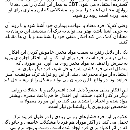
گسترده استفاده می شود. CBT به بیمار این امکان را می دهد تا
زوایای مختلف اعتیاد را ببیند و با مشکلاتی که این بیماری برای او
پدید آورده است روبه رو شود.
وقتی که یک فرد معتاد با عواقب بیماری خود آشنا شود و با روند آن
به خوبی آشنا باشد، بهتر می تواند به ترک آن بیندیشد. این درمان به
معتادان کمک می کند افکار منفی خود را بشناسند و با آن ها مقابله
کنند.
یکی از دلایل رفتن به سمت مواد مخدر، خاموش کردن این افکار
منفی در سر فرد است. فرد برای این که به این افکار اجازه ی ورود
به سرش را ندهد، به مواد مخدر روی می آورد. در صورتی که
مشکل اصلی فرد کشف شود و حل شود، فرد دیگر نیازی به
استفاده از مواد مخدر نمی بیند، از این رو فرایند ترک موفقیت آمیز
خواهد بود. در واقع با این درمان می تواند مشکل را از ریشه حل کند.
این افکار منفی معمولاً دلیل ایجاد افسردگی و یا اختلالات روانی
دیگر در کنار اعتیاد هستند. این اختلال ها هم باعث مصرف بیشتر
مواد شده و اعتیاد را تشدید می کند. در این موارد معمولا به
متخصص نورولوژی یا روانشناس نیاز است.
علاوه بر این فرد فشارهای روانی زیادی را در طول فرایند ترک
تحمل می کند. در اکثر موراد هم فرد با مشکلات عاطفی و خانوادگی
که در اثر اعتیاد برای فرد ایجاد شده است، دست و پنجه نرم می