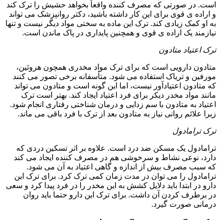
است. در صورتی که مصرف کننده واقعاً بخواهد حشیش را ترک کند
و اراده ی قوی برای این کار داشته باشید، دکتر روانپزشک می تواند
به او کمک زیادی کند. ترک این ماده به سختی مواد دیگر نیست و تنها
نیازمند یک اراده ی قوی و همچنین پایداری در پاک ماندن است.
ترک اعتیاد متادون
متادون دارویی است که برای ترک مواد مخدری همچون هروئین،
مورفین و تریاک استفاده می شود. متأسفانه برخی تصور می کنند
که متادون اعتیادآور نیست، اما این گونه است و متادون می تواند
مانند مواد مخدر دیکر برای فرد اعتیاد ایجاد کند. بهتر است ترک
اعتیاد به متادون با سم زدایی و درمان شناختی رفتاری انجام شود.
زیرا علائم روانی نیاز به متادون بعد از ترک با فرد باقی می ماند.
ترک ترامادول
ترامادول یک مسکن ضد درد است. علاوه بر اثر تسکین دردی که
دارد، نوعی نشاط و سرخوشی هم در مصرف کننده ایجاد می کند
که سبب مصرف بیش از اندازه و گاهی اعتیاد به آن می شود.
ترامادول را می توان در مدت زمان کمی ترک کرد. برای ترک این
دارو در ابتدا باید دلایل کشش به این مخدر را در فرد پیدا کرد و سعی
در برطرف کردن آن داشت. برای ترک این دارو حتما باید روان
درمانی صورت گیرد.