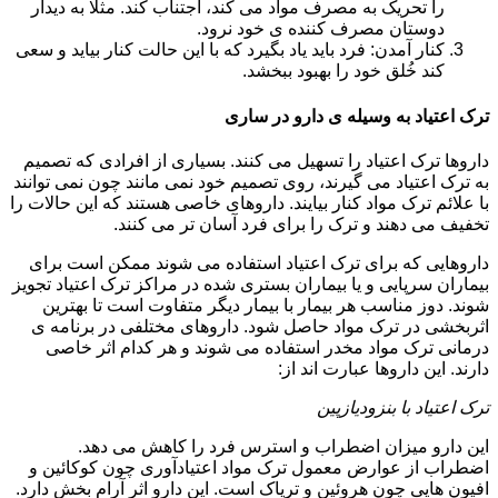
را تحریک به مصرف مواد می کند، اجتناب کند. مثلا به دیدار
دوستان مصرف کننده ی خود نرود.
کنار آمدن: فرد باید یاد بگیرد که با این حالت کنار بیاید و سعی
کند خُلق خود را بهبود ببخشد.
ترک اعتیاد به وسیله ی دارو در ساری
داروها ترک اعتیاد را تسهیل می کنند. بسیاری از افرادی که تصمیم
به ترک اعتیاد می گیرند، روی تصمیم خود نمی مانند چون نمی توانند
با علائم ترک مواد کنار بیایند. داروهای خاصی هستند که این حالات را
تخفیف می دهند و ترک را برای فرد آسان تر می کنند.
داروهایی که برای ترک اعتیاد استفاده می شوند ممکن است برای
بیماران سرپایی و یا بیماران بستری شده در مراکز ترک اعتیاد تجویز
شوند. دوز مناسب هر بیمار با بیمار دیگر متفاوت است تا بهترین
اثربخشی در ترک مواد حاصل شود. داروهای مختلفی در برنامه ی
درمانی ترک مواد مخدر استفاده می شوند و هر کدام اثر خاصی
دارند. این داروها عبارت اند از:
ترک اعتیاد با بنزودیازپین
این دارو میزان اضطراب و استرس فرد را کاهش می دهد.
اضطراب از عوارض معمول ترک مواد اعتیادآوری چون کوکائین و
افیون هایی چون هروئین و تریاک است. این دارو اثر آرام بخش دارد.