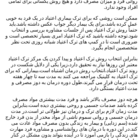
روانی فرد و میزان مصرف دارد و هیچ روش یکسانی برای تمامی
افراد وجود ندارد.
ممکن است روشی که برای ترک بیماری اعتیاد در یک فرد به خوبی
عمل کرده باشد،برای یک بیمار دیگر جواب عکس داشته باشد.باید
حتماً روش ترک اعتیاد پس از جلسات مشاوره بررسی و انتخاب
شود.توجه داشته باشید که ترک اعتیاد امری بسیار تخصصی است و
ضروری است تا در کمپ های ترک اعتیاد شبانه روزی تحت نظر
متخصصین انجام بگیرد.
بنابراین انتخاب روش ترک اعتیاد و پیدا کردن یک مرکز ترک اعتیاد
معتبر این روزها نیاز به تحقیق دارد،زیرا یکی از دلایل شکست در
روند ترک اعتیاد،انتخاب روش درمان اشتباه است،بیمارانی که برای
ترک اعتیاد به کلینیک مراجعه می کنند به مدت سه تا چهار هفته
تحت درمان قرار می گیرند،طول دوره درمان به دوز مصرفی و
مدت اعتیاد بستگی دارد.
هرچه دوز مصرف بالاتر باشد و فرد مدت بیشتری مواد مصرف
کرده باشد صدمات جسمی و روحی بیشتری دیده است،بنابراین
مدت زمان لازم برای ترک و درمان نیز طولانی تر است.در مدت
درمان جسمی و روانی سموم ناشی از مواد مخدر از بدن فرد خارج
شده (سم زدایی) و بیمار به زندگی بدون مصرف مواد عادت می
کند.در این دوره با درمان های روانشناسی و مشاوره فرد مهارت
های زندگی را بازمی آموزد تا در آینده بتواند بدون مشکل در کنار