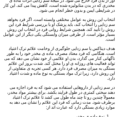
آور از بدن فرد خارج می شود. در نتیجه سم زدایی اثرات ماده ی
مخدری که در بدن متابولیزه شده است، کاهش پیدا می کند. این کار
در شرایطی ایمن و بدون خطر انجام می شود.
انتخاب این روش به عوامل مختلفی وابسته است. اگر فرد بخواهد
سم زدایی را انتخاب کند، باید پزشک او با بررسی شرایط فرد این
روش را تأیید کند. همچنین شرایط روانی فرد در انتخاب این روش
بسیار مؤثر است. از طرفی میزان وابستگی یکی دیگر از این عوامل
است.
هدف دیتاکس یا سم زدایی جلوگیری از وخامت علائم ترک اعتیاد
است. هنگامی که فرد معتاد مصرف ماده ی مخدر خود را به طور
ناگهانی کنار می گذارد، بدن او علائمی از خود نشان می دهد که می
تواند فعالیت های روزانه ی او را مختل کند. شدت بروز این علائم
بستگی به میزان مصرف فرد دارد. هر کسی تجربه ی متفاوتی از
این روش دارد، زیرا ترک مواد بستگی به نوع ماده و شدت اعتیاد
دارد.
در سم زدایی از داروهایی استفاده می شود که به فرد اجازه می
دهند سختی کمتری در طول فرایند بکشد. برای بیشتر مواد مخدر،
معمولاً چندین رو تا چند ماه طول می کشد تا علائم ترک اعتیاد
برطرف شود. مدت زمانی که فرد این علائم را نشان می دهد به
موارد زیادی بستگی دارد که عبارت اند از:
نوع ماده ی مخدر