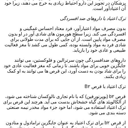
پزشکان در تجویز این دارو احتیاط زیادی به خرج می دهند، زیرا خود
آن اعتیادآور است.
ترک اعتیاد با داروهای ضد افسردگی
بدون مصرف مواد اعتیارآور، فرد معتاد احساس غمگینی و
افسردگی می کند. زیرا سطح هورمون های شادی آور در او بدون
مصرف مواد پایین است. از آن جایی که برای مدت طولانی برای
شادی فرد به مواد وابسته بوده، کمی طول می کشد تا مغز فعالیت
طبیعی و عادی خود را بازیابد.
داروهای ضدافسردگی چون سرترالین و فلوکستین، می توانند
جایگزین خوبی برای مواد باشند. تا زمانی که مغز فعالیت عادی خود
را برای شاد بودن به دست آورد، این قرص ها می توانند به او کمک
زیادی بکنند.
ترک اعتیاد با قرص B۲
قرص b۲ (بوپرنورفین) که با نام تجاری نالوکسان شناخته می شود،
از آلکالویئد های گیاه خشخاش بدست می آید. هرچند این قرص برای
ترک اعتیاد استفاده می شود، اما خود جزء مواد مخدر نیمه صنعتی
دسته بندی می شود.
از قرص b۲ برای ترک اعتیاد به عنوان جایگزین ترامادول و متادون