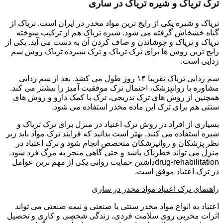
ترک تریاک و شیره تریاک در ساری
تریاک و شیره یکی از رایج ترین مواد مخدر در ایران است. تریاک از
گیاه خشخاش گرفته می شود. شیره تریاک هم از ترکیب سوخته
تریاک و تریاک و جوشاندن و صاف کردن آن به دست می آید. یکی از
رایج ترین روش ها برای ترک تریاک و ترک شیرده تریاک روش سم
زدایی است.
سم زدایی تریاک تقریبا ۱۴ روز طول می کشد. بعد از سم زدایی
مشاوره با روانپزشک، احتمال ترک موفقیت آمیز را بیشتر می کند.
همچنین از روش های ترک تدریجی، ترک با کمک دارو و روش های
سنتی هم برای ترک این ماده مخدر استفاده می شود.
بسیاری از افراد در روش ترک اعتیاد در منزل برای ترک تریاک و
شیره استفاده می کنند. بهتر است بدانید که فرایند ترک مواد باید زیر
نظر پزشکان و روانپزشکان متخصص انجام شود و ترک اعتیاد در
منزل می تواند خطرناک باشد و حتی گاهی منجر به مرگ فرد شود.
drug-rehabilitationداشتن حمایت روانی یکی از مهم ترین عوامل
در ترک اعتیاد موفق است.
راهنمای ترک اعتیاد مواد مخدر در ساری
اعتیاد به انواع مواد مخدر سنتی یا صنعتی و نیمه صنعتی می تواند
اثرات مخربی روی سلامت فردی، زندگی شخصی و کاری و تحصیل