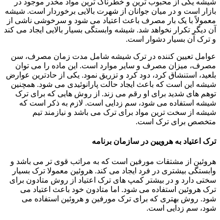
شیشه یکی از محبوب ترین و خطرناک ترین مواد مخدر موجود در
بازار است و در میان جوانان از شهرت بالایی برخوردار است. شیشه
معمولاً با یک بار مصرف باعث اعتیاد می شود و سرخوشی ناشی از
آن دیگر تکرار نخواهد شد. شیشه وابستگی بسیار بالایی ایجاد می کند
و ترک آن بسیار دشوار است.
عوامل تعیین کننده در ترک شیشه شامل مدت زمان مصرف، سن
مصرف، میزان مصرف و سایر موارد است. این ماده را می توان
بلعید، استنشاق کرد، دود کرد و تزریق نمود. یکی از حادترین عوارض
شیشه این است که باعث ایجاد حالت پارانوئیدی می شود. همچنین
توهم های شدید برای او رقم می زند. از روش هایی که برای ترک
شیشه استفاده می شود، سم زدایی است. لازم به ذکر است که
شیشه از سخت ترین مواد برای ترک می باشد و نیازمند تیم
متخصص برای ترک است.
ترک اعتیاد به هرویین در سازمان برنامه
هروئین از مشتقات مورفین است که به مراتب قوی تر می باشد و
وابستگی بیشتری در فرد ایجاد می کند. هروئین معمولا ترک بسیار
سختی دارد و در بیشتر کمپ های ترک اعتیاد از روش متادون برای
ترک هروئین استفاده می شود. اما متادون خود باعث اعتیاد می
شود. روش بهتری که برای ترک مورفین و هروئین استفاده می
شود، سم زدایی است.