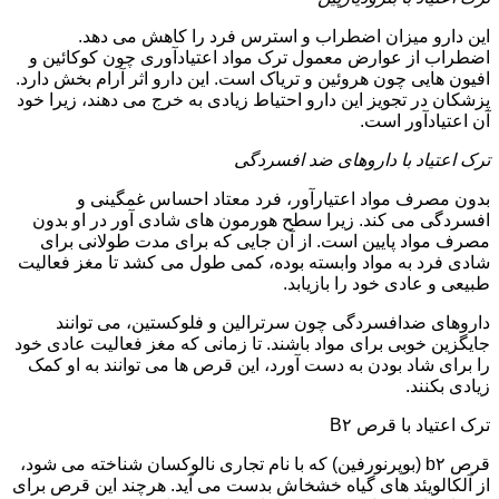
این دارو میزان اضطراب و استرس فرد را کاهش می دهد.
اضطراب از عوارض معمول ترک مواد اعتیادآوری چون کوکائین و
افیون هایی چون هروئین و تریاک است. این دارو اثر آرام بخش دارد.
پزشکان در تجویز این دارو احتیاط زیادی به خرج می دهند، زیرا خود
آن اعتیادآور است.
ترک اعتیاد با داروهای ضد افسردگی
بدون مصرف مواد اعتیارآور، فرد معتاد احساس غمگینی و
افسردگی می کند. زیرا سطح هورمون های شادی آور در او بدون
مصرف مواد پایین است. از آن جایی که برای مدت طولانی برای
شادی فرد به مواد وابسته بوده، کمی طول می کشد تا مغز فعالیت
طبیعی و عادی خود را بازیابد.
داروهای ضدافسردگی چون سرترالین و فلوکستین، می توانند
جایگزین خوبی برای مواد باشند. تا زمانی که مغز فعالیت عادی خود
را برای شاد بودن به دست آورد، این قرص ها می توانند به او کمک
زیادی بکنند.
ترک اعتیاد با قرص B۲
قرص b۲ (بوپرنورفین) که با نام تجاری نالوکسان شناخته می شود،
از آلکالویئد های گیاه خشخاش بدست می آید. هرچند این قرص برای