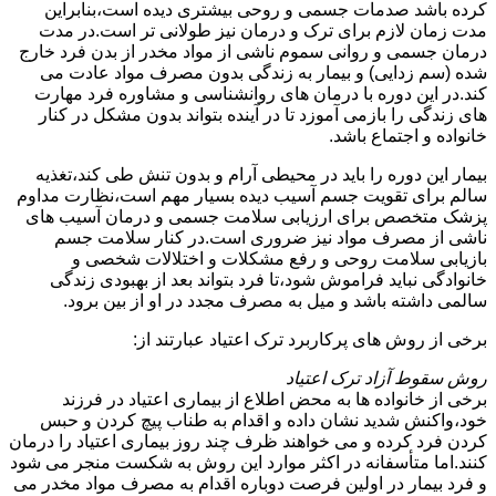
کرده باشد صدمات جسمی و روحی بیشتری دیده است،بنابراین
مدت زمان لازم برای ترک و درمان نیز طولانی تر است.در مدت
درمان جسمی و روانی سموم ناشی از مواد مخدر از بدن فرد خارج
شده (سم زدایی) و بیمار به زندگی بدون مصرف مواد عادت می
کند.در این دوره با درمان های روانشناسی و مشاوره فرد مهارت
های زندگی را بازمی آموزد تا در آینده بتواند بدون مشکل در کنار
خانواده و اجتماع باشد.
بیمار این دوره را باید در محیطی آرام و بدون تنش طی کند،تغذیه
سالم برای تقویت جسم آسیب دیده بسیار مهم است،نظارت مداوم
پزشک متخصص برای ارزیابی سلامت جسمی و درمان آسیب های
ناشی از مصرف مواد نیز ضروری است.در کنار سلامت جسم
بازیابی سلامت روحی و رفع مشکلات و اختلالات شخصی و
خانوادگی نباید فراموش شود،تا فرد بتواند بعد از بهبودی زندگی
سالمی داشته باشد و میل به مصرف مجدد در او از بین برود.
برخی از روش های پرکاربرد ترک اعتیاد عبارتند از:
روش سقوط آزاد ترک اعتیاد
برخی از خانواده ها به محض اطلاع از بیماری اعتیاد در فرزند
خود،واکنش شدید نشان داده و اقدام به طناب پیچ کردن و حبس
کردن فرد کرده و می خواهند ظرف چند روز بیماری اعتیاد را درمان
کنند.اما متأسفانه در اکثر موارد این روش به شکست منجر می شود
و فرد بیمار در اولین فرصت دوباره اقدام به مصرف مواد مخدر می