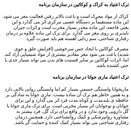
ترک اعتیاد به کراک و کوکائین در سازمان برنامه
کراک از مواد محرک است و باعث بالاتر رفتن فعالیت مغز می شود.
این ماده مستقیماً بر دستگاه عصبی مرکزی اثر می گذارد و این
یعنی فاجعه. این ماده مخدر بسیار مخرب است و اثرات جبران
ناپذیری بر روی مغز می گذارد. برای ترک این ماده علاوه بر درمان
رفتاری شناختی، سم زدایی آهسته هم باید صورت گیرد.
مصرف کوکائین با ایجاد حس سرخوشی (افزایش خلق و خوی
شدید) باعث می شود مغز مقادیر بیشتری از مواد شیمیایی آزاد کند.
اما، اثرات کوکائین بر سایر قسمت های بدن می تواند بسیار جدی یا
حتی کشنده باشد.
ترک اعتیاد ماری جوانا در سازمان برنامه
ماریجوانا وابستگی جسمی بسیار کم اما وابستگی روانی بالایی دارد
و به همین خاطر هم ترک آن ساده نیست. ماری جوانا به سادگی بر
حافظه ی بلندمدت و کوتاه مدت فرد اثر می گذارد و این برای
جوانان و نوجوانان اثر بسیار مخربی است. برای ترک ماری جوانا یا
گل دارویی وجود ندارد و در واقع برای ترک گل، فرد بیشتر به
مشاوره روانپزشکی و کمک روانشناختی دارد. همچنین درمان
رفتاری شناختی می تواند بسیار کمک کننده و حمایت گر باشد.