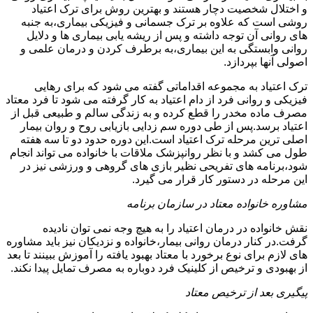
و اختلال شخصیت دچار هستند و بهترین روش برای ترک اعتیاد
روشی است که علاوه بر ترک جسمانی و فیزیکی بیماری،به جنبه
های روانی آن توجه داشته و پس از ریشه یابی بیماری ها و دلایل
روانی وابستگی به این بیماری،به برطرف کردن و درمان علمی و
اصولی آنها بپردازد.
ترک اعتیاد به مجموعه اقداماتی گفته می شود که برای رهایی
فیزیکی و روانی فرد از دام اعتیاد به کار گرفته می شود تا فرد معتاد
مصرف ماده مخدر را قطع کرده و به زندگی سالم و طبیعی قبل از
اعتیاد برسد.پس از طی دوره سم زدایی بازیابی روح و روان بیمار
اصلی ترین مرحله ترک اعتیاد است.این دوره حدود دو تا سه هفته
طول می کشد و با نظر روانپزشک ملاقات با خانواده می تواند انجام
شود،برنامه های تفریحی نظیر بازی های گروهی و ورزشی نیز در
این مرحله در دستور کار قرار می گیرد.
مشاوره خانواده معتاد در سازمان برنامه
نقش خانواده در درمان اعتیاد را به هیچ وجه نمی توان نادیده
گرفت.در کنار درمان روانی بیمار،خانواده و نزدیکان نیز باید مشاوره
های لازم برای نوع برخورد با معتاد بهبود یافته را آموزش ببینند تا بعد
از بهبودی و ترخیص از کلینیک فرد دوباره به مصرف تمایل پیدا نکند.
پیگیری بعد از ترخیص معتاد