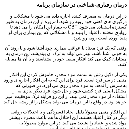
درمان رفتاری-شناختی در سازمان برنامه
در این درمان به مصرف کننده اجازه داده می شود با مشکلات و
درگیری های ذهنی خود روبه رو شود. امروزه از این درمان به طور
گسترده استفاده می شود. CBT به بیمار این امکان را می دهد تا
زوایای مختلف اعتیاد را ببیند و با مشکلاتی که این بیماری برای او
پدید آورده است روبه رو شود.
وقتی که یک فرد معتاد با عواقب بیماری خود آشنا شود و با روند آن
به خوبی آشنا باشد، بهتر می تواند به ترک آن بیندیشد. این درمان به
معتادان کمک می کند افکار منفی خود را بشناسند و با آن ها مقابله
کنند.
یکی از دلایل رفتن به سمت مواد مخدر، خاموش کردن این افکار
منفی در سر فرد است. فرد برای این که به این افکار اجازه ی ورود
به سرش را ندهد، به مواد مخدر روی می آورد. در صورتی که
مشکل اصلی فرد کشف شود و حل شود، فرد دیگر نیازی به
استفاده از مواد مخدر نمی بیند، از این رو فرایند ترک موفقیت آمیز
خواهد بود. در واقع با این درمان می تواند مشکل را از ریشه حل کند.
این افکار منفی معمولاً دلیل ایجاد افسردگی و یا اختلالات روانی
دیگر در کنار اعتیاد هستند. این اختلال ها هم باعث مصرف بیشتر
مواد شده و اعتیاد را تشدید می کند. در این موارد معمولا به
متخصص نورولوژی یا روانشناس نیاز است.