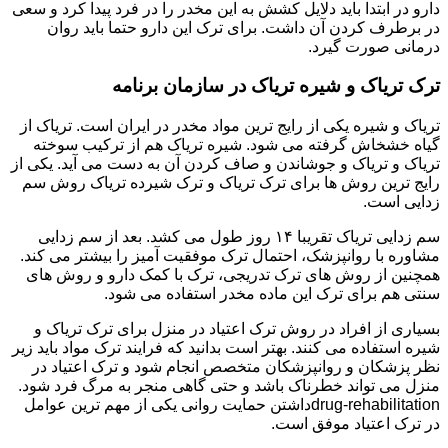
دارو در ابتدا باید دلایل کشش به این مخدر را در فرد پیدا کرد و سعی
در برطرف کردن آن داشت. برای ترک این دارو حتما باید روان
درمانی صورت گیرد.
ترک تریاک و شیره تریاک در سازمان برنامه
تریاک و شیره یکی از رایج ترین مواد مخدر در ایران است. تریاک از
گیاه خشخاش گرفته می شود. شیره تریاک هم از ترکیب سوخته
تریاک و تریاک و جوشاندن و صاف کردن آن به دست می آید. یکی از
رایج ترین روش ها برای ترک تریاک و ترک شیرده تریاک روش سم
زدایی است.
سم زدایی تریاک تقریبا ۱۴ روز طول می کشد. بعد از سم زدایی
مشاوره با روانپزشک، احتمال ترک موفقیت آمیز را بیشتر می کند.
همچنین از روش های ترک تدریجی، ترک با کمک دارو و روش های
سنتی هم برای ترک این ماده مخدر استفاده می شود.
بسیاری از افراد در روش ترک اعتیاد در منزل برای ترک تریاک و
شیره استفاده می کنند. بهتر است بدانید که فرایند ترک مواد باید زیر
نظر پزشکان و روانپزشکان متخصص انجام شود و ترک اعتیاد در
منزل می تواند خطرناک باشد و حتی گاهی منجر به مرگ فرد شود.
drug-rehabilitationداشتن حمایت روانی یکی از مهم ترین عوامل
در ترک اعتیاد موفق است.