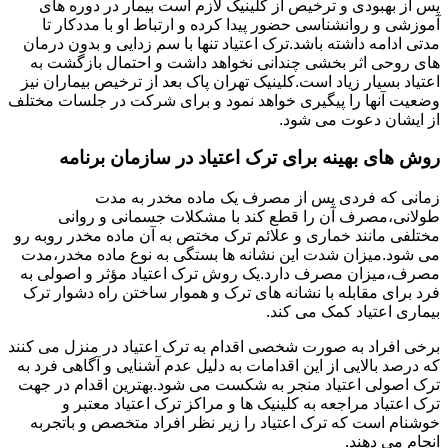
پس از بهبودی و ترخیص از کلینیک لازم است بیمار در دوره های
آموزشی و روانشناسی حضور پیدا کرده و ارتباط او با مددکار تا
مدتی ادامه داشته باشد.ترک اعتیاد تنها با سم زدایی و بدون درمان
های روحی اثر بخشی چندانی نخواهد داشت و احتمال بازگشت به
اعتیاد بسیار زیاد است.کلینیک تهران پاک بعد از ترخیص بیماران نیز
وضعیت آنها را پیگیری خواهد نمود و برای شرکت در جلسات مختلف
از ایشان دعوت می شود.
روش های بهینه برای ترک اعتیاد در سازمان برنامه
زمانی که فردی پس از مصرف یک ماده مخدر به مدت
طولانی،مصرف آن را قطع کند با مشکلات جسمانی و روانی
مختلفی مانند خماری و علائم ترک مختص به آن ماده مخدر روبه رو
می شود.میزان شدت این نشانه ها بستگی به نوع ماده مخدر،مدت
مصرف،میزان مصرف دارد.یک روش ترک اعتیاد مؤثر و اصولی به
فرد برای مقابله با نشانه های ترک و هموار ساختن راه دشوار ترک
بیماری اعتیاد کمک می کند.
برخی افراد به صورت شخصی اقدام به ترک اعتیاد در منزل می کنند
که درصد بالایی از این اقدامات به دلیل عدم آشنایی و آگاهی فرد به
ترک اصولی اعتیاد منجر به شکست می شود.بهترین اقدام در جهت
ترک اعتیاد مراجعه به کلینیک ها و مراکز ترک اعتیاد معتبر و
خوشنام است که ترک اعتیاد را زیر نظر افراد متخصص و باتجربه
انجام می دهند.