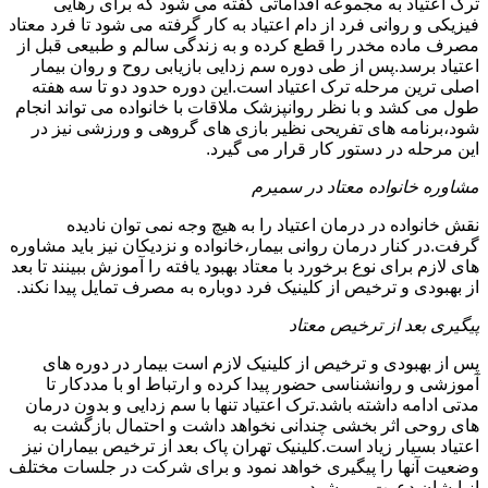
ترک اعتیاد به مجموعه اقداماتی گفته می شود که برای رهایی
فیزیکی و روانی فرد از دام اعتیاد به کار گرفته می شود تا فرد معتاد
مصرف ماده مخدر را قطع کرده و به زندگی سالم و طبیعی قبل از
اعتیاد برسد.پس از طی دوره سم زدایی بازیابی روح و روان بیمار
اصلی ترین مرحله ترک اعتیاد است.این دوره حدود دو تا سه هفته
طول می کشد و با نظر روانپزشک ملاقات با خانواده می تواند انجام
شود،برنامه های تفریحی نظیر بازی های گروهی و ورزشی نیز در
این مرحله در دستور کار قرار می گیرد.
مشاوره خانواده معتاد در سمیرم
نقش خانواده در درمان اعتیاد را به هیچ وجه نمی توان نادیده
گرفت.در کنار درمان روانی بیمار،خانواده و نزدیکان نیز باید مشاوره
های لازم برای نوع برخورد با معتاد بهبود یافته را آموزش ببینند تا بعد
از بهبودی و ترخیص از کلینیک فرد دوباره به مصرف تمایل پیدا نکند.
پیگیری بعد از ترخیص معتاد
پس از بهبودی و ترخیص از کلینیک لازم است بیمار در دوره های
آموزشی و روانشناسی حضور پیدا کرده و ارتباط او با مددکار تا
مدتی ادامه داشته باشد.ترک اعتیاد تنها با سم زدایی و بدون درمان
های روحی اثر بخشی چندانی نخواهد داشت و احتمال بازگشت به
اعتیاد بسیار زیاد است.کلینیک تهران پاک بعد از ترخیص بیماران نیز
وضعیت آنها را پیگیری خواهد نمود و برای شرکت در جلسات مختلف
از ایشان دعوت می شود.