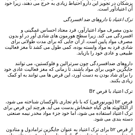
پزشکان در تجویز این دارو احتیاط زیادی به خرج می دهند، زیرا خود
آن اعتیادآور است.
ترک اعتیاد با داروهای ضد افسردگی
بدون مصرف مواد اعتیارآور، فرد معتاد احساس غمگینی و
افسردگی می کند. زیرا سطح هورمون های شادی آور در او بدون
مصرف مواد پایین است. از آن جایی که برای مدت طولانی برای
شادی فرد به مواد وابسته بوده، کمی طول می کشد تا مغز فعالیت
طبیعی و عادی خود را بازیابد.
داروهای ضدافسردگی چون سرترالین و فلوکستین، می توانند
جایگزین خوبی برای مواد باشند. تا زمانی که مغز فعالیت عادی خود
را برای شاد بودن به دست آورد، این قرص ها می توانند به او کمک
زیادی بکنند.
ترک اعتیاد با قرص B۲
قرص b۲ (بوپرنورفین) که با نام تجاری نالوکسان شناخته می شود،
از آلکالویئد های گیاه خشخاش بدست می آید. هرچند این قرص برای
ترک اعتیاد استفاده می شود، اما خود جزء مواد مخدر نیمه صنعتی
دسته بندی می شود.
از قرص b۲ برای ترک اعتیاد به عنوان جایگزین ترامادول و متادون