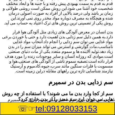
قدم به قدم به سمت بهبودی پیش رفته و با جنبه ها و ابعاد مختلف
شخصیت خود آشنا می شود.این روش ممکن است روشی طولانی و
زمان بر باشد ولی درصد بالایی از افراد به صورت اصولی درمان
شده و هیچگاه به مصرف دوباره مواد مخدر روی نمی آورند.این
روش یکی از تضمینی ترین روش های ترک اعتیاد به حساب می آید.
بدن انسان در معرض آلودگی های زیادی مثل آلودگی هوا قرار
دارد.به همین دلیل سم زدایی بدن اهمیت دارد و حتی با خوردن برخی
مواد غذایی می توان سم زدایی را انجام داد.انتخاب مواد غذایی
نامناسب،مات گوارشی و استرس می تواند میزان سم را در بدن
زیاد دهد.تولید آلاینده ها و سموم متعدد یکی از مات دنیای صنعتی
است،موادی که روزانه انسان و سایر موجودات زنده را مورد هدف
قرار داده است.تصفیه سموم ناشی از آلودگی های صنعتی،هوا و
مسمویت با فلزات سنگین مانند سرب،جیوه،کادمیوم و آرسنیک
نیازمند شناسایی تازه ترین راههای مقابله دراین زمینه است.
سم زدایی بدن در سمیرم
سم از کجا وارد بدن ما می شوند؟ با استفاده از چه روش
هایی می توان این سم مضر را از بدن خارج کرد؟
تلفن تماس فوری
مرکز ترک اعتیاد سمیرم,سم زدایی بدن سمیرم
☞☏
tel:09128033153
بطور کلی سم موجود در بدن به دو گروه عمده تقسیم می
شوند.بخش بزرگی از این سموم مثل مواد به جا مانده از سموم