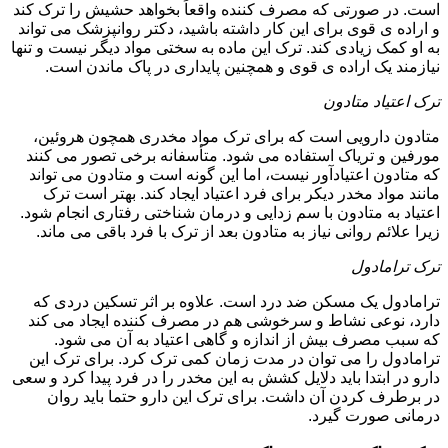
است. در صورتی که مصرف کننده واقعاً بخواهد حشیش را ترک کند
و اراده ی قوی برای این کار داشته باشید، دکتر روانپزشک می تواند
به او کمک زیادی کند. ترک این ماده به سختی مواد دیگر نیست و تنها
نیازمند یک اراده ی قوی و همچنین پایداری در پاک ماندن است.
ترک اعتیاد متادون
متادون دارویی است که برای ترک مواد مخدری همچون هروئین،
مورفین و تریاک استفاده می شود. متأسفانه برخی تصور می کنند
که متادون اعتیادآور نیست، اما این گونه است و متادون می تواند
مانند مواد مخدر دیکر برای فرد اعتیاد ایجاد کند. بهتر است ترک
اعتیاد به متادون با سم زدایی و درمان شناختی رفتاری انجام شود.
زیرا علائم روانی نیاز به متادون بعد از ترک با فرد باقی می ماند.
ترک ترامادول
ترامادول یک مسکن ضد درد است. علاوه بر اثر تسکین دردی که
دارد، نوعی نشاط و سرخوشی هم در مصرف کننده ایجاد می کند
که سبب مصرف بیش از اندازه و گاهی اعتیاد به آن می شود.
ترامادول را می توان در مدت زمان کمی ترک کرد. برای ترک این
دارو در ابتدا باید دلایل کشش به این مخدر را در فرد پیدا کرد و سعی
در برطرف کردن آن داشت. برای ترک این دارو حتما باید روان
درمانی صورت گیرد.