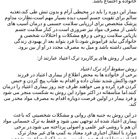
خانواده و اجتماع باشد.
بیمار این دوره را باید در محیطی آرام و بدون تنش طی کند،تغذیه
سالم برای تقویت جسم آسیب دیده بسیار مهم است،نظارت مداوم
پزشک متخصص برای ارزیابی سلامت جسمی و درمان آسیب های
ناشی از مصرف مواد نیز ضروری است.در کنار سلامت جسم
بازیابی سلامت روحی و رفع مشکلات و اختلالات شخصی و
خانوادگی نباید فراموش شود،تا فرد بتواند بعد از بهبودی زندگی
سالمی داشته باشد و میل به مصرف مجدد در او از بین برود.
برخی از روش های پرکاربرد ترک اعتیاد عبارتند از:
روش سقوط آزاد ترک اعتیاد
برخی از خانواده ها به محض اطلاع از بیماری اعتیاد در فرزند
خود،واکنش شدید نشان داده و اقدام به طناب پیچ کردن و حبس
کردن فرد کرده و می خواهند ظرف چند روز بیماری اعتیاد را درمان
کنند.اما متأسفانه در اکثر موارد این روش به شکست منجر می شود
و فرد بیمار در اولین فرصت دوباره اقدام به مصرف مواد مخدر می
کند.
در این روش به جنبه های روانی و مشکلات شخصیتی که باعث
بیماری اعتیاد شده اند توجهی نمی شود و فقط به ترک جسمانی مواد
آن هم با روشی غیر علمی و اصولی پرداخته می شود.در برخی
موارد با انتقال اجباری فرد معتاد به کمپ های غیر مجاز ترک
اعتیاد،نه تنها اعتیاد فرد درمان نمی شود،بلکه اوضاع بدتر شده و