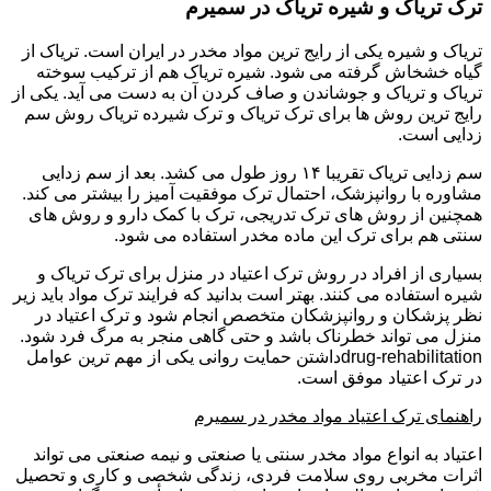
ترک تریاک و شیره تریاک در سمیرم
تریاک و شیره یکی از رایج ترین مواد مخدر در ایران است. تریاک از
گیاه خشخاش گرفته می شود. شیره تریاک هم از ترکیب سوخته
تریاک و تریاک و جوشاندن و صاف کردن آن به دست می آید. یکی از
رایج ترین روش ها برای ترک تریاک و ترک شیرده تریاک روش سم
زدایی است.
سم زدایی تریاک تقریبا ۱۴ روز طول می کشد. بعد از سم زدایی
مشاوره با روانپزشک، احتمال ترک موفقیت آمیز را بیشتر می کند.
همچنین از روش های ترک تدریجی، ترک با کمک دارو و روش های
سنتی هم برای ترک این ماده مخدر استفاده می شود.
بسیاری از افراد در روش ترک اعتیاد در منزل برای ترک تریاک و
شیره استفاده می کنند. بهتر است بدانید که فرایند ترک مواد باید زیر
نظر پزشکان و روانپزشکان متخصص انجام شود و ترک اعتیاد در
منزل می تواند خطرناک باشد و حتی گاهی منجر به مرگ فرد شود.
drug-rehabilitationداشتن حمایت روانی یکی از مهم ترین عوامل
در ترک اعتیاد موفق است.
راهنمای ترک اعتیاد مواد مخدر در سمیرم
اعتیاد به انواع مواد مخدر سنتی یا صنعتی و نیمه صنعتی می تواند
اثرات مخربی روی سلامت فردی، زندگی شخصی و کاری و تحصیل