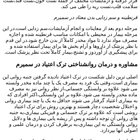
قرار گرفته و آزمایشات مختلف از جمله تست خون،تست قند،تست
سلامت قلب،تست ریه را طی می کند.
قرنطینه و سم زدایی بدن معتاد در سمیرم
مرحله دوم بعد از معاینات و انجام آزمایشات،سم زدایی است.در این
مرحله بیمار در محیطی با امکانات مناسب قرنطینه شده و اجازه
مصرف مواد ندارد تا مواد مخدر کاملاً از بدن خارج شود.در این قدم
با نظر پزشک از داروها و آرام بخش ها برای بیمار استفاده شده و
برای پیشگیری از اُوردوز و تشنج،بیمار کاملاً تحت نظر پزشک است.
مشاوره و درمان روانشناختی ترک اعتیاد در سمیرم
اصلی ترین دلیل شکست در ترک اعتیاد نادیده گرفتن جنبه روانی این
بیماری است،وقتی یک فرد به مصرف یک یا چند ماده مخدر وابسته
می شود علاوه بر وابستگی جسمانی،از نظر روانی نیز به مصرف
ماده مخدر وابسته می شود.علاوه بر این وابستگی،اکثر افرادی که
به بیماری اعتیاد گرفتار می شوند حداقل به یک یا چند بیماری روانی
و اختلال شخصیت دچار هستند و بهترین روش برای ترک اعتیاد
روشی است که علاوه بر ترک جسمانی و فیزیکی بیماری،به جنبه
های روانی آن توجه داشته و پس از ریشه یابی بیماری ها و دلایل
روانی وابستگی به این بیماری،به برطرف کردن و درمان علمی و
اصولی آنها بپردازد.