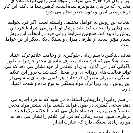
آور از بدن فرد خارج می شود. در نتیجه سم زدایی اثرات ماده ی
مخدری که در بدن متابولیزه شده است، کاهش پیدا می کند. این کار
در شرایطی ایمن و بدون خطر انجام می شود.
انتخاب این روش به عوامل مختلفی وابسته است. اگر فرد بخواهد
سم زدایی را انتخاب کند، باید پزشک او با بررسی شرایط فرد این
روش را تأیید کند. همچنین شرایط روانی فرد در انتخاب این روش
بسیار مؤثر است. از طرفی میزان وابستگی یکی دیگر از این عوامل
است.
هدف دیتاکس یا سم زدایی جلوگیری از وخامت علائم ترک اعتیاد
است. هنگامی که فرد معتاد مصرف ماده ی مخدر خود را به طور
ناگهانی کنار می گذارد، بدن او علائمی از خود نشان می دهد که می
تواند فعالیت های روزانه ی او را مختل کند. شدت بروز این علائم
بستگی به میزان مصرف فرد دارد. هر کسی تجربه ی متفاوتی از
این روش دارد، زیرا ترک مواد بستگی به نوع ماده و شدت اعتیاد
دارد.
در سم زدایی از داروهایی استفاده می شود که به فرد اجازه می
دهند سختی کمتری در طول فرایند بکشد. برای بیشتر مواد مخدر،
معمولاً چندین رو تا چند ماه طول می کشد تا علائم ترک اعتیاد
برطرف شود. مدت زمانی که فرد این علائم را نشان می دهد به
موارد زیادی بستگی دارد که عبارت اند از:
نوع ماده ی مخدر