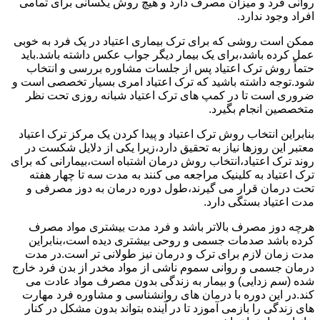
روانی فرد و میزان مصرف دارد و هیچ روش یکسانی برای تمامی
افراد وجود ندارد.
ممکن است روشی که برای ترک بیماری اعتیاد در یک فرد به خوبی
عمل کرده باشد،برای یک بیمار دیگر جواب عکس داشته باشد.باید
حتماً روش ترک اعتیاد پس از جلسات مشاوره بررسی و انتخاب
شود.توجه داشته باشید که ترک اعتیاد امری بسیار تخصصی است و
ضروری است تا در کمپ های ترک اعتیاد شبانه روزی تحت نظر
متخصصین انجام بگیرد.
بنابراین انتخاب روش ترک اعتیاد و پیدا کردن یک مرکز ترک اعتیاد
معتبر این روزها نیاز به تحقیق دارد،زیرا یکی از دلایل شکست در
روند ترک اعتیاد،انتخاب روش درمان اشتباه است،بیمارانی که برای
ترک اعتیاد به کلینیک مراجعه می کنند به مدت سه تا چهار هفته
تحت درمان قرار می گیرند،طول دوره درمان به دوز مصرفی و
مدت اعتیاد بستگی دارد.
هرچه دوز مصرف بالاتر باشد و فرد مدت بیشتری مواد مصرف
کرده باشد صدمات جسمی و روحی بیشتری دیده است،بنابراین
مدت زمان لازم برای ترک و درمان نیز طولانی تر است.در مدت
درمان جسمی و روانی سموم ناشی از مواد مخدر از بدن فرد خارج
شده (سم زدایی) و بیمار به زندگی بدون مصرف مواد عادت می
کند.در این دوره با درمان های روانشناسی و مشاوره فرد مهارت
های زندگی را بازمی آموزد تا در آینده بتواند بدون مشکل در کنار