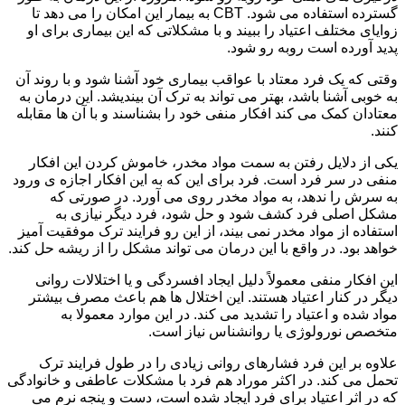
گسترده استفاده می شود. CBT به بیمار این امکان را می دهد تا
زوایای مختلف اعتیاد را ببیند و با مشکلاتی که این بیماری برای او
پدید آورده است روبه رو شود.
وقتی که یک فرد معتاد با عواقب بیماری خود آشنا شود و با روند آن
به خوبی آشنا باشد، بهتر می تواند به ترک آن بیندیشد. این درمان به
معتادان کمک می کند افکار منفی خود را بشناسند و با آن ها مقابله
کنند.
یکی از دلایل رفتن به سمت مواد مخدر، خاموش کردن این افکار
منفی در سر فرد است. فرد برای این که به این افکار اجازه ی ورود
به سرش را ندهد، به مواد مخدر روی می آورد. در صورتی که
مشکل اصلی فرد کشف شود و حل شود، فرد دیگر نیازی به
استفاده از مواد مخدر نمی بیند، از این رو فرایند ترک موفقیت آمیز
خواهد بود. در واقع با این درمان می تواند مشکل را از ریشه حل کند.
این افکار منفی معمولاً دلیل ایجاد افسردگی و یا اختلالات روانی
دیگر در کنار اعتیاد هستند. این اختلال ها هم باعث مصرف بیشتر
مواد شده و اعتیاد را تشدید می کند. در این موارد معمولا به
متخصص نورولوژی یا روانشناس نیاز است.
علاوه بر این فرد فشارهای روانی زیادی را در طول فرایند ترک
تحمل می کند. در اکثر موراد هم فرد با مشکلات عاطفی و خانوادگی
که در اثر اعتیاد برای فرد ایجاد شده است، دست و پنجه نرم می