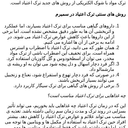
ترک مواد با شوک الکتریکی از روش های جدید ترک اعتیاد است.
روش های سنتی ترک اعتیاد در سمیرم
داروهای گیاهی مناسب برای ترک اعتیاد بسیارند، اما عملکرد
و اثربخشی آن ها به طور دقیق مشخص نشده است. اما برخی
از این داروها باعث کاهش عوارض ترک اعتیاد می شوند. در
ادامه به برخی از آن ها اشاره می کنیم.
همان طور که می دانید، ترک اعتیاد با اضطراب و استرس
همراه است. برای تخفیف این اضطراب ناشی از ترک مواد
مخدر، می توان از اسطخودوس و گل گاوزبان استفاده کرد.
اگر فرد دچار اسهال و دل پیچه شود می توان به او ریشه ی
مارشمالو داد.
در صورتی که فرد دچار تهوع و استفراغ شود، نعناع و زنجبیل
می توانند بسیار اثربخش باشند.
برخی از روش های گیاهی برای ترک سیگار کاربرد دارد.
چه غذاهایی برای ترک اعتیاد مناسب است؟
این که در زمان ترک اعتیاد چه غذاهایی باید بخوریم، می تواند تأثیر
بسزایی در روند ترک و مدت زمان سم زدایی داشته باشد. تغذیه ی
مناسب می تواند علائم و عوارض ترک اعتیاد را کاهش دهد. بیشتر
افراد حین ترک اعتیاد به استفاده از مکمل ها و ویتامین ها توجه می
کنند. اما دقت داشته باشید که فقط استفاده از ویتامین ها مهم