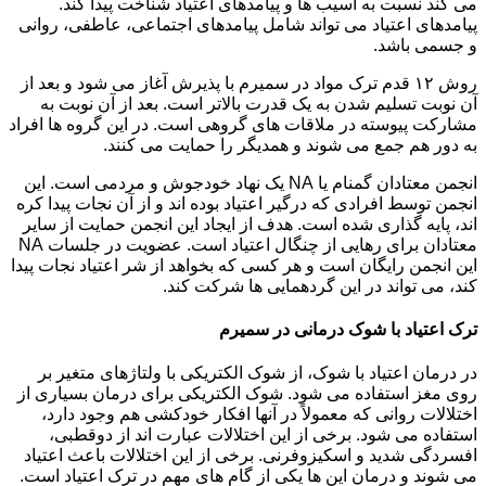
می کند نسبت به آسیب ها و پیامدهای اعتیاد شناخت پیدا کند.
پیامدهای اعتیاد می تواند شامل پیامدهای اجتماعی، عاطفی، روانی
و جسمی باشد.
روش ۱۲ قدم ترک مواد در سمیرم با پذیرش آغاز می شود و بعد از
آن نوبت تسلیم شدن به یک قدرت بالاتر است. بعد از آن نوبت به
مشارکت پیوسته در ملاقات های گروهی است. در این گروه ها افراد
به دور هم جمع می شوند و همدیگر را حمایت می کنند.
انجمن معتادان گمنام یا NA یک نهاد خودجوش و مردمی است. این
انجمن توسط افرادی که درگیر اعتیاد بوده اند و از آن نجات پیدا کره
اند، پایه گذاری شده است. هدف از ایجاد این انجمن حمایت از سایر
معتادان برای رهایی از چنگال اعتیاد است. عضویت در جلسات NA
این انجمن رایگان است و هر کسی که بخواهد از شر اعتیاد نجات پیدا
کند، می تواند در این گردهمایی ها شرکت کند.
ترک اعتیاد با شوک درمانی در سمیرم
در درمان اعتیاد با شوک، از شوک الکتریکی با ولتاژهای متغیر بر
روی مغز استفاده می شود. شوک الکتریکی برای درمان بسیاری از
اختلالات روانی که معمولاً در آنها افکار خودکشی هم وجود دارد،
استفاده می شود. برخی از این اختلالات عبارت اند از دوقطبی،
افسردگی شدید و اسکیزوفرنی. برخی از این اختلالات باعث اعتیاد
می شوند و درمان این ها یکی از گام های مهم در ترک اعتیاد است.