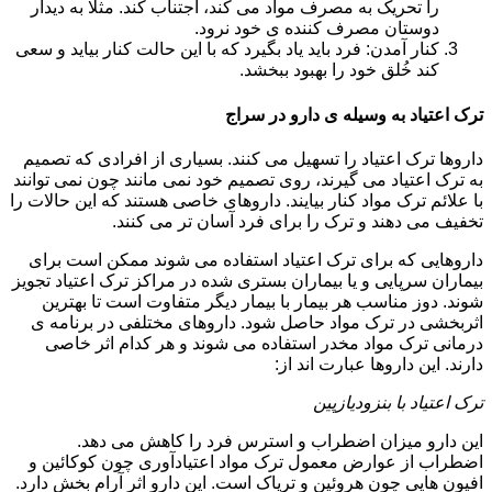
را تحریک به مصرف مواد می کند، اجتناب کند. مثلا به دیدار
دوستان مصرف کننده ی خود نرود.
کنار آمدن: فرد باید یاد بگیرد که با این حالت کنار بیاید و سعی
کند خُلق خود را بهبود ببخشد.
ترک اعتیاد به وسیله ی دارو در سراج
داروها ترک اعتیاد را تسهیل می کنند. بسیاری از افرادی که تصمیم
به ترک اعتیاد می گیرند، روی تصمیم خود نمی مانند چون نمی توانند
با علائم ترک مواد کنار بیایند. داروهای خاصی هستند که این حالات را
تخفیف می دهند و ترک را برای فرد آسان تر می کنند.
داروهایی که برای ترک اعتیاد استفاده می شوند ممکن است برای
بیماران سرپایی و یا بیماران بستری شده در مراکز ترک اعتیاد تجویز
شوند. دوز مناسب هر بیمار با بیمار دیگر متفاوت است تا بهترین
اثربخشی در ترک مواد حاصل شود. داروهای مختلفی در برنامه ی
درمانی ترک مواد مخدر استفاده می شوند و هر کدام اثر خاصی
دارند. این داروها عبارت اند از:
ترک اعتیاد با بنزودیازپین
این دارو میزان اضطراب و استرس فرد را کاهش می دهد.
اضطراب از عوارض معمول ترک مواد اعتیادآوری چون کوکائین و
افیون هایی چون هروئین و تریاک است. این دارو اثر آرام بخش دارد.