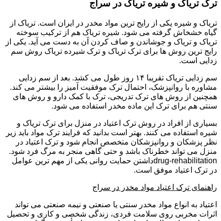
ترک تریاک و شیره تریاک در سراج
تریاک و شیره یکی از رایج ترین مواد مخدر در ایران است. تریاک از
گیاه خشخاش گرفته می شود. شیره تریاک هم از ترکیب سوخته
تریاک و تریاک و جوشاندن و صاف کردن آن به دست می آید. یکی از
رایج ترین روش ها برای ترک تریاک و ترک شیرده تریاک روش سم
زدایی است.
سم زدایی تریاک تقریبا ۱۴ روز طول می کشد. بعد از سم زدایی
مشاوره با روانپزشک، احتمال ترک موفقیت آمیز را بیشتر می کند.
همچنین از روش های ترک تدریجی، ترک با کمک دارو و روش های
سنتی هم برای ترک این ماده مخدر استفاده می شود.
بسیاری از افراد در روش ترک اعتیاد در منزل برای ترک تریاک و
شیره استفاده می کنند. بهتر است بدانید که فرایند ترک مواد باید زیر
نظر پزشکان و روانپزشکان متخصص انجام شود و ترک اعتیاد در
منزل می تواند خطرناک باشد و حتی گاهی منجر به مرگ فرد شود.
drug-rehabilitationداشتن حمایت روانی یکی از مهم ترین عوامل
در ترک اعتیاد موفق است.
راهنمای ترک اعتیاد مواد مخدر در سراج
اعتیاد به انواع مواد مخدر سنتی یا صنعتی و نیمه صنعتی می تواند
اثرات مخربی روی سلامت فردی، زندگی شخصی و کاری و تحصیل