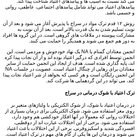
می کند نسبت به آسیب ها و پیامدهای اعتیاد شناخت پیدا کند.
پیامدهای اعتیاد می تواند شامل پیامدهای اجتماعی، عاطفی، روانی
و جسمی باشد.
روش ۱۲ قدم ترک مواد در سراج با پذیرش آغاز می شود و بعد از آن
نوبت تسلیم شدن به یک قدرت بالاتر است. بعد از آن نوبت به
مشارکت پیوسته در ملاقات های گروهی است. در این گروه ها افراد
به دور هم جمع می شوند و همدیگر را حمایت می کنند.
انجمن معتادان گمنام یا NA یک نهاد خودجوش و مردمی است. این
انجمن توسط افرادی که درگیر اعتیاد بوده اند و از آن نجات پیدا کره
اند، پایه گذاری شده است. هدف از ایجاد این انجمن حمایت از سایر
معتادان برای رهایی از چنگال اعتیاد است. عضویت در جلسات NA
این انجمن رایگان است و هر کسی که بخواهد از شر اعتیاد نجات پیدا
کند، می تواند در این گردهمایی ها شرکت کند.
ترک اعتیاد با شوک درمانی در سراج
در درمان اعتیاد با شوک، از شوک الکتریکی با ولتاژهای متغیر بر
روی مغز استفاده می شود. شوک الکتریکی برای درمان بسیاری از
اختلالات روانی که معمولاً در آنها افکار خودکشی هم وجود دارد،
استفاده می شود. برخی از این اختلالات عبارت اند از دوقطبی،
افسردگی شدید و اسکیزوفرنی. برخی از این اختلالات باعث اعتیاد
می شوند و درمان این ها یکی از گام های مهم در ترک اعتیاد است.