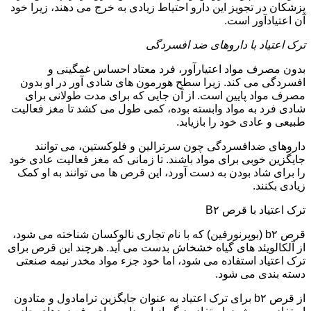
پزشکان در تجویز این دارو احتیاط زیادی به خرج می دهند، زیرا خود
آن اعتیادآور است.
ترک اعتیاد با داروهای ضد افسردگی
بدون مصرف مواد اعتیارآور، فرد معتاد احساس غمگینی و
افسردگی می کند. زیرا سطح هورمون های شادی آور در او بدون
مصرف مواد پایین است. از آن جایی که برای مدت طولانی برای
شادی فرد به مواد وابسته بوده، کمی طول می کشد تا مغز فعالیت
طبیعی و عادی خود را بازیابد.
داروهای ضدافسردگی چون سرترالین و فلوکستین، می توانند
جایگزین خوبی برای مواد باشند. تا زمانی که مغز فعالیت عادی خود
را برای شاد بودن به دست آورد، این قرص ها می توانند به او کمک
زیادی بکنند.
ترک اعتیاد با قرص B۲
قرص b۲ (بوپرنورفین) که با نام تجاری نالوکسان شناخته می شود،
از آلکالویئد های گیاه خشخاش بدست می آید. هرچند این قرص برای
ترک اعتیاد استفاده می شود، اما خود جزء مواد مخدر نیمه صنعتی
دسته بندی می شود.
از قرص b۲ برای ترک اعتیاد به عنوان جایگزین ترامادول و متادون