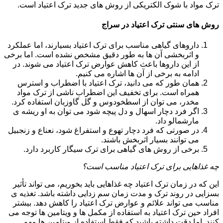
ترک مواد با شوک الکتریکی از روش های جدید ترک اعتیاد است.
روش های سنتی ترک اعتیاد در سراج
داروهای گیاهی مناسب برای ترک اعتیاد بسیارند، اما عملکرد
و اثربخشی آن ها به طور دقیق مشخص نشده است. اما برخی
از این داروها باعث کاهش عوارض ترک اعتیاد می شوند. در
ادامه به برخی از آن ها اشاره می کنیم.
همان طور که می دانید، ترک اعتیاد با اضطراب و استرس
همراه است. برای تخفیف این اضطراب ناشی از ترک مواد
مخدر، می توان از اسطخودوس و گل گاوزبان استفاده کرد.
اگر فرد دچار اسهال و دل پیچه شود می توان به او ریشه ی
مارشمالو داد.
در صورتی که فرد دچار تهوع و استفراغ شود، نعناع و زنجبیل
می توانند بسیار اثربخش باشند.
برخی از روش های گیاهی برای ترک سیگار کاربرد دارد.
چه غذاهایی برای ترک اعتیاد مناسب است؟
این که در زمان ترک اعتیاد چه غذاهایی باید بخوریم، می تواند تأثیر
بسزایی در روند ترک و مدت زمان سم زدایی داشته باشد. تغذیه ی
مناسب می تواند علائم و عوارض ترک اعتیاد را کاهش دهد. بیشتر
افراد حین ترک اعتیاد به استفاده از مکمل ها و ویتامین ها توجه می
کنند. اما دقت داشته باشید که فقط استفاده از ویتامین ها مهم