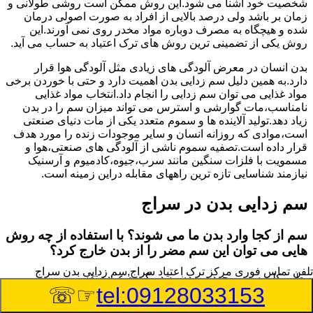
شخصیت خود آشنا می شود.این روش ممکن است روشی طولانی و
زمان بر باشد ولی درصد بالایی از افراد به صورت اصولی درمان
شده و هیچگاه به مصرف دوباره مواد مخدر روی نمی آورند.این
روش یکی از تضمینی ترین روش های ترک اعتیاد به حساب می آید.
بدن انسان در معرض آلودگی های زیادی مثل آلودگی هوا قرار
دارد.به همین دلیل سم زدایی بدن اهمیت دارد و حتی با خوردن برخی
مواد غذایی می توان سم زدایی را انجام داد.انتخاب مواد غذایی
نامناسب،مات گوارشی و استرس می تواند میزان سم را در بدن
زیاد دهد.تولید آلاینده ها و سموم متعدد یکی از مات دنیای صنعتی
است،موادی که روزانه انسان و سایر موجودات زنده را مورد هدف
قرار داده است.تصفیه سموم ناشی از آلودگی های صنعتی،هوا و
مسمویت با فلزات سنگین مانند سرب،جیوه،کادمیوم و آرسنیک
نیازمند شناسایی تازه ترین راههای مقابله دراین زمینه است.
سم زدایی بدن در سراج
سم از کجا وارد بدن ما می شوند؟ با استفاده از چه روش
هایی می توان این سم مضر را از بدن خارج کرد؟
تلفن تماس فوری
مرکز ترک اعتیاد سراج,سم زدایی بدن سراج
بطور کلی سم موجود در بدن به دو گروه عمده تقسیم می
☞☏
tel:09128033153
شوند.بخش بزرگی از این سموم مثل مواد به جا مانده از سموم
گیاهی و آفت کش ها،فلزات سنگین ناشی از آلودگی هوا،انواع