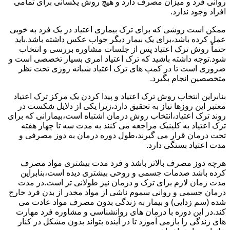
روانی فرد و میزان مصرف دارد و هیچ روش یکسانی برای تمامی
افراد وجود ندارد.
ممکن است روشی که برای ترک بیماری اعتیاد در یک فرد به خوبی
عمل کرده باشد،برای یک بیمار دیگر جواب عکس داشته باشد.باید
حتماً روش ترک اعتیاد پس از جلسات مشاوره بررسی و انتخاب
شود.توجه داشته باشید که ترک اعتیاد امری بسیار تخصصی است و
ضروری است تا در کمپ های ترک اعتیاد شبانه روزی تحت نظر
متخصصین انجام بگیرد.
بنابراین انتخاب روش ترک اعتیاد و پیدا کردن یک مرکز ترک اعتیاد
معتبر این روزها نیاز به تحقیق دارد،زیرا یکی از دلایل شکست در
روند ترک اعتیاد،انتخاب روش درمان اشتباه است،بیمارانی که برای
ترک اعتیاد به کلینیک مراجعه می کنند به مدت سه تا چهار هفته
تحت درمان قرار می گیرند،طول دوره درمان به دوز مصرفی و
مدت اعتیاد بستگی دارد.
هرچه دوز مصرف بالاتر باشد و فرد مدت بیشتری مواد مصرف
کرده باشد صدمات جسمی و روحی بیشتری دیده است،بنابراین
مدت زمان لازم برای ترک و درمان نیز طولانی تر است.در مدت
درمان جسمی و روانی سموم ناشی از مواد مخدر از بدن فرد خارج
شده (سم زدایی) و بیمار به زندگی بدون مصرف مواد عادت می
کند.در این دوره با درمان های روانشناسی و مشاوره فرد مهارت
های زندگی را بازمی آموزد تا در آینده بتواند بدون مشکل در کنار