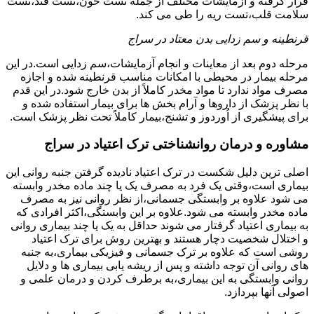
قرار گرفته و آزمایشات مختلف از جمله تست خون،تست قند،تست
سلامت قلب،تست ریه را طی می کند.
قرنطینه و سم زدایی بدن معتاد در سراج
مرحله دوم بعد از معاینات و انجام آزمایشات،سم زدایی است.در این
مرحله بیمار در محیطی با امکانات مناسب قرنطینه شده و اجازه
مصرف مواد ندارد تا مواد مخدر کاملاً از بدن خارج شود.در این قدم
با نظر پزشک از داروها و آرام بخش ها برای بیمار استفاده شده و
برای پیشگیری از اُوردوز و تشنج،بیمار کاملاً تحت نظر پزشک است.
مشاوره و درمان روانشناختی ترک اعتیاد در سراج
اصلی ترین دلیل شکست در ترک اعتیاد نادیده گرفتن جنبه روانی این
بیماری است،وقتی یک فرد به مصرف یک یا چند ماده مخدر وابسته
می شود علاوه بر وابستگی جسمانی،از نظر روانی نیز به مصرف
ماده مخدر وابسته می شود.علاوه بر این وابستگی،اکثر افرادی که
به بیماری اعتیاد گرفتار می شوند حداقل به یک یا چند بیماری روانی
و اختلال شخصیت دچار هستند و بهترین روش برای ترک اعتیاد
روشی است که علاوه بر ترک جسمانی و فیزیکی بیماری،به جنبه
های روانی آن توجه داشته و پس از ریشه یابی بیماری ها و دلایل
روانی وابستگی به این بیماری،به برطرف کردن و درمان علمی و
اصولی آنها بپردازد.