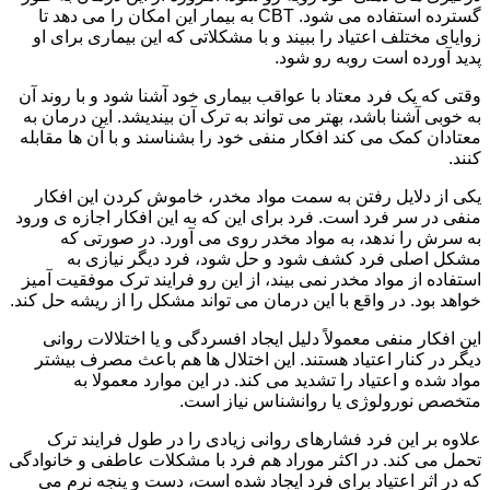
گسترده استفاده می شود. CBT به بیمار این امکان را می دهد تا
زوایای مختلف اعتیاد را ببیند و با مشکلاتی که این بیماری برای او
پدید آورده است روبه رو شود.
وقتی که یک فرد معتاد با عواقب بیماری خود آشنا شود و با روند آن
به خوبی آشنا باشد، بهتر می تواند به ترک آن بیندیشد. این درمان به
معتادان کمک می کند افکار منفی خود را بشناسند و با آن ها مقابله
کنند.
یکی از دلایل رفتن به سمت مواد مخدر، خاموش کردن این افکار
منفی در سر فرد است. فرد برای این که به این افکار اجازه ی ورود
به سرش را ندهد، به مواد مخدر روی می آورد. در صورتی که
مشکل اصلی فرد کشف شود و حل شود، فرد دیگر نیازی به
استفاده از مواد مخدر نمی بیند، از این رو فرایند ترک موفقیت آمیز
خواهد بود. در واقع با این درمان می تواند مشکل را از ریشه حل کند.
این افکار منفی معمولاً دلیل ایجاد افسردگی و یا اختلالات روانی
دیگر در کنار اعتیاد هستند. این اختلال ها هم باعث مصرف بیشتر
مواد شده و اعتیاد را تشدید می کند. در این موارد معمولا به
متخصص نورولوژی یا روانشناس نیاز است.
علاوه بر این فرد فشارهای روانی زیادی را در طول فرایند ترک
تحمل می کند. در اکثر موراد هم فرد با مشکلات عاطفی و خانوادگی
که در اثر اعتیاد برای فرد ایجاد شده است، دست و پنجه نرم می