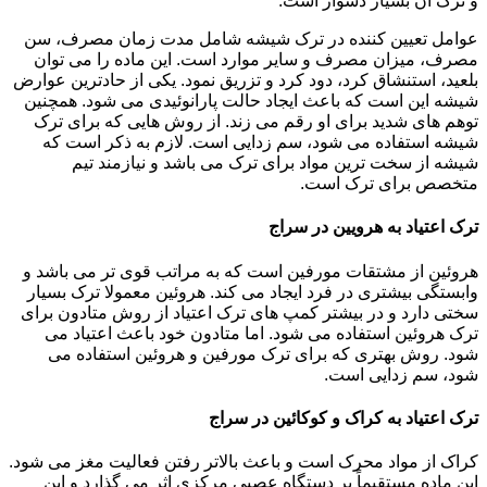
و ترک آن بسیار دشوار است.
عوامل تعیین کننده در ترک شیشه شامل مدت زمان مصرف، سن
مصرف، میزان مصرف و سایر موارد است. این ماده را می توان
بلعید، استنشاق کرد، دود کرد و تزریق نمود. یکی از حادترین عوارض
شیشه این است که باعث ایجاد حالت پارانوئیدی می شود. همچنین
توهم های شدید برای او رقم می زند. از روش هایی که برای ترک
شیشه استفاده می شود، سم زدایی است. لازم به ذکر است که
شیشه از سخت ترین مواد برای ترک می باشد و نیازمند تیم
متخصص برای ترک است.
ترک اعتیاد به هرویین در سراج
هروئین از مشتقات مورفین است که به مراتب قوی تر می باشد و
وابستگی بیشتری در فرد ایجاد می کند. هروئین معمولا ترک بسیار
سختی دارد و در بیشتر کمپ های ترک اعتیاد از روش متادون برای
ترک هروئین استفاده می شود. اما متادون خود باعث اعتیاد می
شود. روش بهتری که برای ترک مورفین و هروئین استفاده می
شود، سم زدایی است.
ترک اعتیاد به کراک و کوکائین در سراج
کراک از مواد محرک است و باعث بالاتر رفتن فعالیت مغز می شود.
این ماده مستقیماً بر دستگاه عصبی مرکزی اثر می گذارد و این