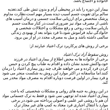
خانواده و اجتماع باشد.
بیمار این دوره را باید در محیطی آرام و بدون تنش طی کند،تغذیه
سالم برای تقویت جسم آسیب دیده بسیار مهم است،نظارت مداوم
پزشک متخصص برای ارزیابی سلامت جسمی و درمان آسیب های
ناشی از مصرف مواد نیز ضروری است.در کنار سلامت جسم
بازیابی سلامت روحی و رفع مشکلات و اختلالات شخصی و
خانوادگی نباید فراموش شود،تا فرد بتواند بعد از بهبودی زندگی
سالمی داشته باشد و میل به مصرف مجدد در او از بین برود.
برخی از روش های پرکاربرد ترک اعتیاد عبارتند از:
روش سقوط آزاد ترک اعتیاد
برخی از خانواده ها به محض اطلاع از بیماری اعتیاد در فرزند
خود،واکنش شدید نشان داده و اقدام به طناب پیچ کردن و حبس
کردن فرد کرده و می خواهند ظرف چند روز بیماری اعتیاد را درمان
کنند.اما متأسفانه در اکثر موارد این روش به شکست منجر می شود
و فرد بیمار در اولین فرصت دوباره اقدام به مصرف مواد مخدر می
کند.
در این روش به جنبه های روانی و مشکلات شخصیتی که باعث
بیماری اعتیاد شده اند توجهی نمی شود و فقط به ترک جسمانی مواد
آن هم با روشی غیر علمی و اصولی پرداخته می شود.در برخی
موارد با انتقال اجباری فرد معتاد به کمپ های غیر مجاز ترک
اعتیاد،نه تنها اعتیاد فرد درمان نمی شود،بلکه اوضاع بدتر شده و