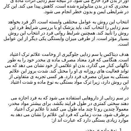
آور از بدن فرد خارج می شود. در نتیجه سم زدایی اثرات ماده ی
مخدری که در بدن متابولیزه شده است، کاهش پیدا می کند. این کار
در شرایطی ایمن و بدون خطر انجام می شود.
انتخاب این روش به عوامل مختلفی وابسته است. اگر فرد بخواهد
سم زدایی را انتخاب کند، باید پزشک او با بررسی شرایط فرد این
روش را تأیید کند. همچنین شرایط روانی فرد در انتخاب این روش
بسیار مؤثر است. از طرفی میزان وابستگی یکی دیگر از این عوامل
است.
هدف دیتاکس یا سم زدایی جلوگیری از وخامت علائم ترک اعتیاد
است. هنگامی که فرد معتاد مصرف ماده ی مخدر خود را به طور
ناگهانی کنار می گذارد، بدن او علائمی از خود نشان می دهد که می
تواند فعالیت های روزانه ی او را مختل کند. شدت بروز این علائم
بستگی به میزان مصرف فرد دارد. هر کسی تجربه ی متفاوتی از
این روش دارد، زیرا ترک مواد بستگی به نوع ماده و شدت اعتیاد
دارد.
در سم زدایی از داروهایی استفاده می شود که به فرد اجازه می
دهند سختی کمتری در طول فرایند بکشد. برای بیشتر مواد مخدر،
معمولاً چندین رو تا چند ماه طول می کشد تا علائم ترک اعتیاد
برطرف شود. مدت زمانی که فرد این علائم را نشان می دهد به
موارد زیادی بستگی دارد که عبارت اند از:
نوع ماده ی مخدر