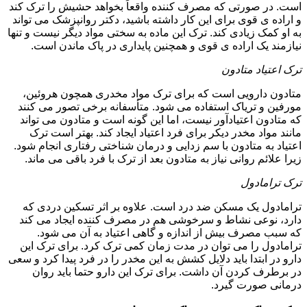
است. در صورتی که مصرف کننده واقعاً بخواهد حشیش را ترک کند
و اراده ی قوی برای این کار داشته باشید، دکتر روانپزشک می تواند
به او کمک زیادی کند. ترک این ماده به سختی مواد دیگر نیست و تنها
نیازمند یک اراده ی قوی و همچنین پایداری در پاک ماندن است.
ترک اعتیاد متادون
متادون دارویی است که برای ترک مواد مخدری همچون هروئین،
مورفین و تریاک استفاده می شود. متأسفانه برخی تصور می کنند
که متادون اعتیادآور نیست، اما این گونه است و متادون می تواند
مانند مواد مخدر دیکر برای فرد اعتیاد ایجاد کند. بهتر است ترک
اعتیاد به متادون با سم زدایی و درمان شناختی رفتاری انجام شود.
زیرا علائم روانی نیاز به متادون بعد از ترک با فرد باقی می ماند.
ترک ترامادول
ترامادول یک مسکن ضد درد است. علاوه بر اثر تسکین دردی که
دارد، نوعی نشاط و سرخوشی هم در مصرف کننده ایجاد می کند
که سبب مصرف بیش از اندازه و گاهی اعتیاد به آن می شود.
ترامادول را می توان در مدت زمان کمی ترک کرد. برای ترک این
دارو در ابتدا باید دلایل کشش به این مخدر را در فرد پیدا کرد و سعی
در برطرف کردن آن داشت. برای ترک این دارو حتما باید روان
درمانی صورت گیرد.