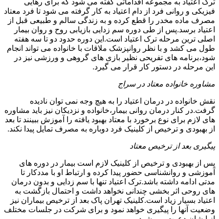
ترک اعتیاد به مجموعه اقداماتی گفته می شود که برای رهایی
فیزیکی و روانی فرد از دام اعتیاد به کار گرفته می شود تا فرد معتاد
مصرف ماده مخدر را قطع کرده و به زندگی سالم و طبیعی قبل از
اعتیاد برسد.پس از طی دوره سم زدایی بازیابی روح و روان بیمار
اصلی ترین مرحله ترک اعتیاد است.این دوره حدود دو تا سه هفته
طول می کشد و با نظر روانپزشک ملاقات با خانواده می تواند انجام
شود،برنامه های تفریحی نظیر بازی های گروهی و ورزشی نیز در
این مرحله در دستور کار قرار می گیرد.
مشاوره خانواده معتاد در سراج
نقش خانواده در درمان اعتیاد را به هیچ وجه نمی توان نادیده
گرفت.در کنار درمان روانی بیمار،خانواده و نزدیکان نیز باید مشاوره
های لازم برای نوع برخورد با معتاد بهبود یافته را آموزش ببینند تا بعد
از بهبودی و ترخیص از کلینیک فرد دوباره به مصرف تمایل پیدا نکند.
پیگیری بعد از ترخیص معتاد
پس از بهبودی و ترخیص از کلینیک لازم است بیمار در دوره های
آموزشی و روانشناسی حضور پیدا کرده و ارتباط او با مددکار تا
مدتی ادامه داشته باشد.ترک اعتیاد تنها با سم زدایی و بدون درمان
های روحی اثر بخشی چندانی نخواهد داشت و احتمال بازگشت به
اعتیاد بسیار زیاد است.کلینیک تهران پاک بعد از ترخیص بیماران نیز
وضعیت آنها را پیگیری خواهد نمود و برای شرکت در جلسات مختلف
از ایشان دعوت می شود.