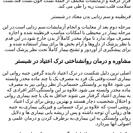
قرار گرفته و آزمایشات مختلف از جمله تست خون،تست قند،تست
سلامت قلب،تست ریه را طی می کند.
قرنطینه و سم زدایی بدن معتاد در شبستر
مرحله دوم بعد از معاینات و انجام آزمایشات،سم زدایی است.در این
مرحله بیمار در محیطی با امکانات مناسب قرنطینه شده و اجازه
مصرف مواد ندارد تا مواد مخدر کاملاً از بدن خارج شود.در این قدم
با نظر پزشک از داروها و آرام بخش ها برای بیمار استفاده شده و
برای پیشگیری از اُوردوز و تشنج،بیمار کاملاً تحت نظر پزشک است.
مشاوره و درمان روانشناختی ترک اعتیاد در شبستر
اصلی ترین دلیل شکست در ترک اعتیاد نادیده گرفتن جنبه روانی این
بیماری است،وقتی یک فرد به مصرف یک یا چند ماده مخدر وابسته
می شود علاوه بر وابستگی جسمانی،از نظر روانی نیز به مصرف
ماده مخدر وابسته می شود.علاوه بر این وابستگی،اکثر افرادی که
به بیماری اعتیاد گرفتار می شوند حداقل به یک یا چند بیماری روانی
و اختلال شخصیت دچار هستند و بهترین روش برای ترک اعتیاد
روشی است که علاوه بر ترک جسمانی و فیزیکی بیماری،به جنبه
های روانی آن توجه داشته و پس از ریشه یابی بیماری ها و دلایل
روانی وابستگی به این بیماری،به برطرف کردن و درمان علمی و
اصولی آنها بپردازد.