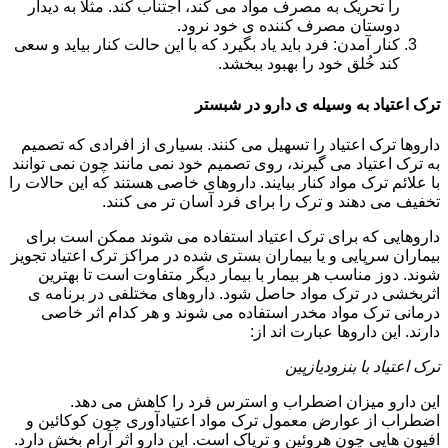
را تحریک به مصرف مواد می کند، اجتناب کند. مثلا به دیدار
دوستان مصرف کننده ی خود نرود.
کنار آمدن: فرد باید یاد بگیرد که با این حالت کنار بیاید و سعی
کند خُلق خود را بهبود ببخشد.
ترک اعتیاد به وسیله ی دارو در شبستر
داروها ترک اعتیاد را تسهیل می کنند. بسیاری از افرادی که تصمیم
به ترک اعتیاد می گیرند، روی تصمیم خود نمی مانند چون نمی توانند
با علائم ترک مواد کنار بیایند. داروهای خاصی هستند که این حالات را
تخفیف می دهند و ترک را برای فرد آسان تر می کنند.
داروهایی که برای ترک اعتیاد استفاده می شوند ممکن است برای
بیماران سرپایی و یا بیماران بستری شده در مراکز ترک اعتیاد تجویز
شوند. دوز مناسب هر بیمار با بیمار دیگر متفاوت است تا بهترین
اثربخشی در ترک مواد حاصل شود. داروهای مختلفی در برنامه ی
درمانی ترک مواد مخدر استفاده می شوند و هر کدام اثر خاصی
دارند. این داروها عبارت اند از:
ترک اعتیاد با بنزودیازپین
این دارو میزان اضطراب و استرس فرد را کاهش می دهد.
اضطراب از عوارض معمول ترک مواد اعتیادآوری چون کوکائین و
افیون هایی چون هروئین و تریاک است. این دارو اثر آرام بخش دارد.