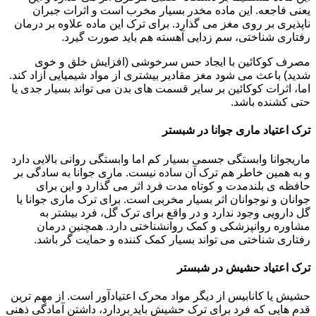
یعنی فاجعه. این ماده مخدر بسیار مخرب است و اثرات جبران
ناپذیری بر روی مغز می گذارد. برای ترک این ماده علاوه بر درمان
رفتاری شناختی، سم زدایی آهسته هم باید صورت گیرد.
مصرف کوکائین با ایجاد حس سرخوشی (افزایش خلق و خوی
شدید) باعث می شود مغز مقادیر بیشتری از مواد شیمیایی آزاد کند.
اما، اثرات کوکائین بر سایر قسمت های بدن می تواند بسیار جدی یا
حتی کشنده باشد.
ترک اعتیاد ماری جوانا در شبستر
ماریجوانا وابستگی جسمی بسیار کم اما وابستگی روانی بالایی دارد
و به همین خاطر هم ترک آن ساده نیست. ماری جوانا به سادگی بر
حافظه ی بلندمدت و کوتاه مدت فرد اثر می گذارد و این برای
جوانان و نوجوانان اثر بسیار مخربی است. برای ترک ماری جوانا یا
گل دارویی وجود ندارد و در واقع برای ترک گل، فرد بیشتر به
مشاوره روانپزشکی و کمک روانشناختی دارد. همچنین درمان
رفتاری شناختی می تواند بسیار کمک کننده و حمایت گر باشد.
ترک اعتیاد حشیش در شبستر
حشیش یا کانابیس از دیگر مواد محرک اعتیادآور است. از مهم ترین
قدم هایی که فرد برای ترک حشیش باید بردارد، داشتن آمادگی ذهنی