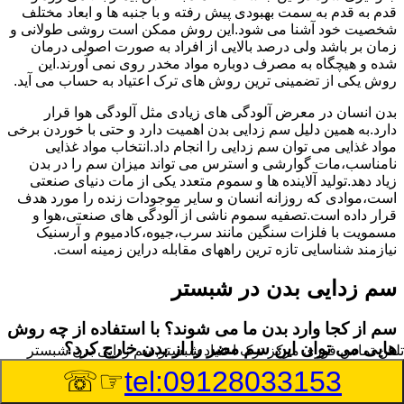
قدم به قدم به سمت بهبودی پیش رفته و با جنبه ها و ابعاد مختلف
شخصیت خود آشنا می شود.این روش ممکن است روشی طولانی و
زمان بر باشد ولی درصد بالایی از افراد به صورت اصولی درمان
شده و هیچگاه به مصرف دوباره مواد مخدر روی نمی آورند.این
روش یکی از تضمینی ترین روش های ترک اعتیاد به حساب می آید.
بدن انسان در معرض آلودگی های زیادی مثل آلودگی هوا قرار
دارد.به همین دلیل سم زدایی بدن اهمیت دارد و حتی با خوردن برخی
مواد غذایی می توان سم زدایی را انجام داد.انتخاب مواد غذایی
نامناسب،مات گوارشی و استرس می تواند میزان سم را در بدن
زیاد دهد.تولید آلاینده ها و سموم متعدد یکی از مات دنیای صنعتی
است،موادی که روزانه انسان و سایر موجودات زنده را مورد هدف
قرار داده است.تصفیه سموم ناشی از آلودگی های صنعتی،هوا و
مسمویت با فلزات سنگین مانند سرب،جیوه،کادمیوم و آرسنیک
نیازمند شناسایی تازه ترین راههای مقابله دراین زمینه است.
سم زدایی بدن در شبستر
سم از کجا وارد بدن ما می شوند؟ با استفاده از چه روش
هایی می توان این سم مضر را از بدن خارج کرد؟
تلفن تماس فوری
مرکز ترک اعتیاد شبستر,سم زدایی بدن شبستر
☞☏
tel:09128033153
بطور کلی سم موجود در بدن به دو گروه عمده تقسیم می
شوند.بخش بزرگی از این سموم مثل مواد به جا مانده از سموم