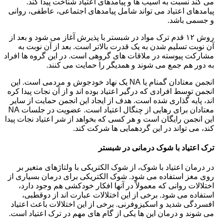
می کند نسبت به آسیب ها و پیامدهای اعتیاد شناخت پیدا کند.
پیامدهای اعتیاد می تواند شامل پیامدهای اجتماعی، عاطفی، روانی
و جسمی باشد.
روش ۱۲ قدم ترک مواد در شبستر با پذیرش آغاز می شود و بعد از
آن نوبت تسلیم شدن به یک قدرت بالاتر است. بعد از آن نوبت به
مشارکت پیوسته در ملاقات های گروهی است. در این گروه ها افراد
به دور هم جمع می شوند و همدیگر را حمایت می کنند.
انجمن معتادان گمنام یا NA یک نهاد خودجوش و مردمی است. این
انجمن توسط افرادی که درگیر اعتیاد بوده اند و از آن نجات پیدا کره
اند، پایه گذاری شده است. هدف از ایجاد این انجمن حمایت از سایر
معتادان برای رهایی از چنگال اعتیاد است. عضویت در جلسات NA
این انجمن رایگان است و هر کسی که بخواهد از شر اعتیاد نجات پیدا
کند، می تواند در این گردهمایی ها شرکت کند.
ترک اعتیاد با شوک درمانی در شبستر
در درمان اعتیاد با شوک، از شوک الکتریکی با ولتاژهای متغیر بر
روی مغز استفاده می شود. شوک الکتریکی برای درمان بسیاری از
اختلالات روانی که معمولاً در آنها افکار خودکشی هم وجود دارد،
استفاده می شود. برخی از این اختلالات عبارت اند از دوقطبی،
افسردگی شدید و اسکیزوفرنی. برخی از این اختلالات باعث اعتیاد
می شوند و درمان این ها یکی از گام های مهم در ترک اعتیاد است.