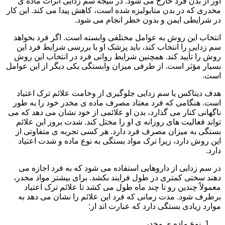
آور از بدن فرد خارج می شود. در نتیجه سم زدایی اثرات ماده ی
مخدری که در بدن متابولیزه شده است، کاهش پیدا می کند. این کار
در شرایطی ایمن و بدون خطر انجام می شود.
انتخاب این روش به عوامل مختلفی وابسته است. اگر فرد بخواهد
سم زدایی را انتخاب کند، باید پزشک او با بررسی شرایط فرد این
روش را تأیید کند. همچنین شرایط روانی فرد در انتخاب این روش
بسیار مؤثر است. از طرفی میزان وابستگی یکی دیگر از این عوامل
است.
هدف دیتاکس یا سم زدایی جلوگیری از وخامت علائم ترک اعتیاد
است. هنگامی که فرد معتاد مصرف ماده ی مخدر خود را به طور
ناگهانی کنار می گذارد، بدن او علائمی از خود نشان می دهد که می
تواند فعالیت های روزانه ی او را مختل کند. شدت بروز این علائم
بستگی به میزان مصرف فرد دارد. هر کسی تجربه ی متفاوتی از
این روش دارد، زیرا ترک مواد بستگی به نوع ماده و شدت اعتیاد
دارد.
در سم زدایی از داروهایی استفاده می شود که به فرد اجازه می
دهند سختی کمتری در طول فرایند بکشد. برای بیشتر مواد مخدر،
معمولاً چندین رو تا چند ماه طول می کشد تا علائم ترک اعتیاد
برطرف شود. مدت زمانی که فرد این علائم را نشان می دهد به
موارد زیادی بستگی دارد که عبارت اند از:
نوع ماده ی مخدر