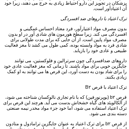
پزشکان در تجویز این دارو احتیاط زیادی به خرج می دهند، زیرا خود
آن اعتیادآور است.
ترک اعتیاد با داروهای ضد افسردگی
بدون مصرف مواد اعتیارآور، فرد معتاد احساس غمگینی و
افسردگی می کند. زیرا سطح هورمون های شادی آور در او بدون
مصرف مواد پایین است. از آن جایی که برای مدت طولانی برای
شادی فرد به مواد وابسته بوده، کمی طول می کشد تا مغز فعالیت
طبیعی و عادی خود را بازیابد.
داروهای ضدافسردگی چون سرترالین و فلوکستین، می توانند
جایگزین خوبی برای مواد باشند. تا زمانی که مغز فعالیت عادی خود
را برای شاد بودن به دست آورد، این قرص ها می توانند به او کمک
زیادی بکنند.
ترک اعتیاد با قرص B۲
قرص b۲ (بوپرنورفین) که با نام تجاری نالوکسان شناخته می شود،
از آلکالویئد های گیاه خشخاش بدست می آید. هرچند این قرص برای
ترک اعتیاد استفاده می شود، اما خود جزء مواد مخدر نیمه صنعتی
دسته بندی می شود.
از قرص b۲ برای ترک اعتیاد به عنوان جایگزین ترامادول و متادون