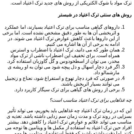
ترک مواد با شوک الکتریکی از روش های جدید ترک اعتیاد است.
روش های سنتی ترک اعتیاد در شبستر
داروهای گیاهی مناسب برای ترک اعتیاد بسیارند، اما عملکرد
و اثربخشی آن ها به طور دقیق مشخص نشده است. اما برخی
از این داروها باعث کاهش عوارض ترک اعتیاد می شوند. در
ادامه به برخی از آن ها اشاره می کنیم.
همان طور که می دانید، ترک اعتیاد با اضطراب و استرس
همراه است. برای تخفیف این اضطراب ناشی از ترک مواد
مخدر، می توان از اسطخودوس و گل گاوزبان استفاده کرد.
اگر فرد دچار اسهال و دل پیچه شود می توان به او ریشه ی
مارشمالو داد.
در صورتی که فرد دچار تهوع و استفراغ شود، نعناع و زنجبیل
می توانند بسیار اثربخش باشند.
برخی از روش های گیاهی برای ترک سیگار کاربرد دارد.
چه غذاهایی برای ترک اعتیاد مناسب است؟
این که در زمان ترک اعتیاد چه غذاهایی باید بخوریم، می تواند تأثیر
بسزایی در روند ترک و مدت زمان سم زدایی داشته باشد. تغذیه ی
مناسب می تواند علائم و عوارض ترک اعتیاد را کاهش دهد. بیشتر
افراد حین ترک اعتیاد به استفاده از مکمل ها و ویتامین ها توجه می
کنند. اما دقت داشته باشید که فقط استفاده از ویتامین ها مهم