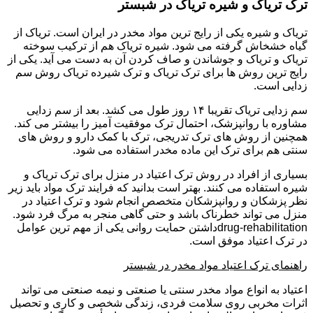
ترک تریاک و شیره تریاک در شبستر
تریاک و شیره یکی از رایج ترین مواد مخدر در ایران است. تریاک از
گیاه خشخاش گرفته می شود. شیره تریاک هم از ترکیب سوخته
تریاک و تریاک و جوشاندن و صاف کردن آن به دست می آید. یکی از
رایج ترین روش ها برای ترک تریاک و ترک شیرده تریاک روش سم
زدایی است.
سم زدایی تریاک تقریبا ۱۴ روز طول می کشد. بعد از سم زدایی
مشاوره با روانپزشک، احتمال ترک موفقیت آمیز را بیشتر می کند.
همچنین از روش های ترک تدریجی، ترک با کمک دارو و روش های
سنتی هم برای ترک این ماده مخدر استفاده می شود.
بسیاری از افراد در روش ترک اعتیاد در منزل برای ترک تریاک و
شیره استفاده می کنند. بهتر است بدانید که فرایند ترک مواد باید زیر
نظر پزشکان و روانپزشکان متخصص انجام شود و ترک اعتیاد در
منزل می تواند خطرناک باشد و حتی گاهی منجر به مرگ فرد شود.
drug-rehabilitationداشتن حمایت روانی یکی از مهم ترین عوامل
در ترک اعتیاد موفق است.
راهنمای ترک اعتیاد مواد مخدر در شبستر
اعتیاد به انواع مواد مخدر سنتی یا صنعتی و نیمه صنعتی می تواند
اثرات مخربی روی سلامت فردی، زندگی شخصی و کاری و تحصیل