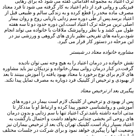
ترک اعتیاد به مجموعه اقداماتی گفته می شود که برای رهایی
فیزیکی و روانی فرد از دام اعتیاد به کار گرفته می شود تا فرد معتاد
مصرف ماده مخدر را قطع کرده و به زندگی سالم و طبیعی قبل از
اعتیاد برسد.پس از طی دوره سم زدایی بازیابی روح و روان بیمار
اصلی ترین مرحله ترک اعتیاد است.این دوره حدود دو تا سه هفته
طول می کشد و با نظر روانپزشک ملاقات با خانواده می تواند انجام
شود،برنامه های تفریحی نظیر بازی های گروهی و ورزشی نیز در
این مرحله در دستور کار قرار می گیرد.
مشاوره خانواده معتاد در شبستر
نقش خانواده در درمان اعتیاد را به هیچ وجه نمی توان نادیده
گرفت.در کنار درمان روانی بیمار،خانواده و نزدیکان نیز باید مشاوره
های لازم برای نوع برخورد با معتاد بهبود یافته را آموزش ببینند تا بعد
از بهبودی و ترخیص از کلینیک فرد دوباره به مصرف تمایل پیدا نکند.
پیگیری بعد از ترخیص معتاد
پس از بهبودی و ترخیص از کلینیک لازم است بیمار در دوره های
آموزشی و روانشناسی حضور پیدا کرده و ارتباط او با مددکار تا
مدتی ادامه داشته باشد.ترک اعتیاد تنها با سم زدایی و بدون درمان
های روحی اثر بخشی چندانی نخواهد داشت و احتمال بازگشت به
اعتیاد بسیار زیاد است.کلینیک تهران پاک بعد از ترخیص بیماران نیز
وضعیت آنها را پیگیری خواهد نمود و برای شرکت در جلسات مختلف
از ایشان دعوت می شود.