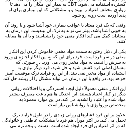
گسترده استفاده می شود. CBT به بیمار این امکان را می دهد تا
زوایای مختلف اعتیاد را ببیند و با مشکلاتی که این بیماری برای او
پدید آورده است روبه رو شود.
وقتی که یک فرد معتاد با عواقب بیماری خود آشنا شود و با روند آن
به خوبی آشنا باشد، بهتر می تواند به ترک آن بیندیشد. این درمان به
معتادان کمک می کند افکار منفی خود را بشناسند و با آن ها مقابله
کنند.
یکی از دلایل رفتن به سمت مواد مخدر، خاموش کردن این افکار
منفی در سر فرد است. فرد برای این که به این افکار اجازه ی ورود
به سرش را ندهد، به مواد مخدر روی می آورد. در صورتی که
مشکل اصلی فرد کشف شود و حل شود، فرد دیگر نیازی به
استفاده از مواد مخدر نمی بیند، از این رو فرایند ترک موفقیت آمیز
خواهد بود. در واقع با این درمان می تواند مشکل را از ریشه حل کند.
این افکار منفی معمولاً دلیل ایجاد افسردگی و یا اختلالات روانی
دیگر در کنار اعتیاد هستند. این اختلال ها هم باعث مصرف بیشتر
مواد شده و اعتیاد را تشدید می کند. در این موارد معمولا به
متخصص نورولوژی یا روانشناس نیاز است.
علاوه بر این فرد فشارهای روانی زیادی را در طول فرایند ترک
تحمل می کند. در اکثر موراد هم فرد با مشکلات عاطفی و خانوادگی
که در اثر اعتیاد برای فرد ایجاد شده است، دست و پنجه نرم می