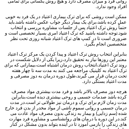
روانی فرد و میزان مصرف دارد و هیچ روش یکسانی برای تمامی
افراد وجود ندارد.
ممکن است روشی که برای ترک بیماری اعتیاد در یک فرد به خوبی
عمل کرده باشد،برای یک بیمار دیگر جواب عکس داشته باشد.باید
حتماً روش ترک اعتیاد پس از جلسات مشاوره بررسی و انتخاب
شود.توجه داشته باشید که ترک اعتیاد امری بسیار تخصصی است و
ضروری است تا در کمپ های ترک اعتیاد شبانه روزی تحت نظر
متخصصین انجام بگیرد.
بنابراین انتخاب روش ترک اعتیاد و پیدا کردن یک مرکز ترک اعتیاد
معتبر این روزها نیاز به تحقیق دارد،زیرا یکی از دلایل شکست در
روند ترک اعتیاد،انتخاب روش درمان اشتباه است،بیمارانی که برای
ترک اعتیاد به کلینیک مراجعه می کنند به مدت سه تا چهار هفته
تحت درمان قرار می گیرند،طول دوره درمان به دوز مصرفی و
مدت اعتیاد بستگی دارد.
هرچه دوز مصرف بالاتر باشد و فرد مدت بیشتری مواد مصرف
کرده باشد صدمات جسمی و روحی بیشتری دیده است،بنابراین
مدت زمان لازم برای ترک و درمان نیز طولانی تر است.در مدت
درمان جسمی و روانی سموم ناشی از مواد مخدر از بدن فرد خارج
شده (سم زدایی) و بیمار به زندگی بدون مصرف مواد عادت می
کند.در این دوره با درمان های روانشناسی و مشاوره فرد مهارت
های زندگی را بازمی آموزد تا در آینده بتواند بدون مشکل در کنار