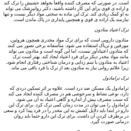
است. در صورتی که مصرف کننده واقعاً بخواهد حشیش را ترک کند
و اراده ی قوی برای این کار داشته باشید، دکتر روانپزشک می تواند
به او کمک زیادی کند. ترک این ماده به سختی مواد دیگر نیست و تنها
نیازمند یک اراده ی قوی و همچنین پایداری در پاک ماندن است.
ترک اعتیاد متادون
متادون دارویی است که برای ترک مواد مخدری همچون هروئین،
مورفین و تریاک استفاده می شود. متأسفانه برخی تصور می کنند
که متادون اعتیادآور نیست، اما این گونه است و متادون می تواند
مانند مواد مخدر دیکر برای فرد اعتیاد ایجاد کند. بهتر است ترک
اعتیاد به متادون با سم زدایی و درمان شناختی رفتاری انجام شود.
زیرا علائم روانی نیاز به متادون بعد از ترک با فرد باقی می ماند.
ترک ترامادول
ترامادول یک مسکن ضد درد است. علاوه بر اثر تسکین دردی که
دارد، نوعی نشاط و سرخوشی هم در مصرف کننده ایجاد می کند
که سبب مصرف بیش از اندازه و گاهی اعتیاد به آن می شود.
ترامادول را می توان در مدت زمان کمی ترک کرد. برای ترک این
دارو در ابتدا باید دلایل کشش به این مخدر را در فرد پیدا کرد و سعی
در برطرف کردن آن داشت. برای ترک این دارو حتما باید روان
درمانی صورت گیرد.