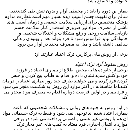
خانواده و اجتماع باشد.
بیمار این دوره را باید در محیطی آرام و بدون تنش طی کند،تغذیه
سالم برای تقویت جسم آسیب دیده بسیار مهم است،نظارت مداوم
پزشک متخصص برای ارزیابی سلامت جسمی و درمان آسیب های
ناشی از مصرف مواد نیز ضروری است.در کنار سلامت جسم
بازیابی سلامت روحی و رفع مشکلات و اختلالات شخصی و
خانوادگی نباید فراموش شود،تا فرد بتواند بعد از بهبودی زندگی
سالمی داشته باشد و میل به مصرف مجدد در او از بین برود.
برخی از روش های پرکاربرد ترک اعتیاد عبارتند از:
روش سقوط آزاد ترک اعتیاد
برخی از خانواده ها به محض اطلاع از بیماری اعتیاد در فرزند
خود،واکنش شدید نشان داده و اقدام به طناب پیچ کردن و حبس
کردن فرد کرده و می خواهند ظرف چند روز بیماری اعتیاد را درمان
کنند.اما متأسفانه در اکثر موارد این روش به شکست منجر می شود
و فرد بیمار در اولین فرصت دوباره اقدام به مصرف مواد مخدر می
کند.
در این روش به جنبه های روانی و مشکلات شخصیتی که باعث
بیماری اعتیاد شده اند توجهی نمی شود و فقط به ترک جسمانی مواد
آن هم با روشی غیر علمی و اصولی پرداخته می شود.در برخی
موارد با انتقال اجباری فرد معتاد به کمپ های غیر مجاز ترک
اعتیاد،نه تنها اعتیاد فرد درمان نمی شود،بلکه اوضاع بدتر شده و