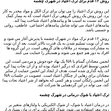
روش ۱۲ قدم برای ترک اعتیاد در شهرک چشمه
این روش ترک اعتیاد را می توان برای ترک الکل و مواد مخدر به کار
برد. این روش یک روش گروهی ترک اعتیاد است که به بیمار کمک
می کند نسبت به آسیب ها و پیامدهای اعتیاد شناخت پیدا کند.
پیامدهای اعتیاد می تواند شامل پیامدهای اجتماعی، عاطفی، روانی
و جسمی باشد.
روش ۱۲ قدم ترک مواد در شهرک چشمه با پذیرش آغاز می شود و
بعد از آن نوبت تسلیم شدن به یک قدرت بالاتر است. بعد از آن نوبت
به مشارکت پیوسته در ملاقات های گروهی است. در این گروه ها
افراد به دور هم جمع می شوند و همدیگر را حمایت می کنند.
انجمن معتادان گمنام یا NA یک نهاد خودجوش و مردمی است. این
انجمن توسط افرادی که درگیر اعتیاد بوده اند و از آن نجات پیدا کره
اند، پایه گذاری شده است. هدف از ایجاد این انجمن حمایت از سایر
معتادان برای رهایی از چنگال اعتیاد است. عضویت در جلسات NA
این انجمن رایگان است و هر کسی که بخواهد از شر اعتیاد نجات پیدا
کند، می تواند در این گردهمایی ها شرکت کند.
ترک اعتیاد با شوک درمانی در شهرک چشمه
در درمان اعتیاد با شوک، از شوک الکتریکی با ولتاژهای متغیر بر
روی مغز استفاده می شود. شوک الکتریکی برای درمان بسیاری از