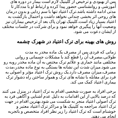
پس از بهبودی و ترخیص از کلینیک لازم است بیمار در دوره های
آموزشی و روانشناسی حضور پیدا کرده و ارتباط او با مددکار تا
مدتی ادامه داشته باشد.ترک اعتیاد تنها با سم زدایی و بدون درمان
های روحی اثر بخشی چندانی نخواهد داشت و احتمال بازگشت به
اعتیاد بسیار زیاد است.کلینیک تهران پاک بعد از ترخیص بیماران نیز
وضعیت آنها را پیگیری خواهد نمود و برای شرکت در جلسات مختلف
از ایشان دعوت می شود.
روش های بهینه برای ترک اعتیاد در شهرک چشمه
زمانی که فردی پس از مصرف یک ماده مخدر به مدت
طولانی،مصرف آن را قطع کند با مشکلات جسمانی و روانی
مختلفی مانند خماری و علائم ترک مختص به آن ماده مخدر روبه رو
می شود.میزان شدت این نشانه ها بستگی به نوع ماده مخدر،مدت
مصرف،میزان مصرف دارد.یک روش ترک اعتیاد مؤثر و اصولی به
فرد برای مقابله با نشانه های ترک و هموار ساختن راه دشوار ترک
بیماری اعتیاد کمک می کند.
برخی افراد به صورت شخصی اقدام به ترک اعتیاد در منزل می کنند
که درصد بالایی از این اقدامات به دلیل عدم آشنایی و آگاهی فرد به
ترک اصولی اعتیاد منجر به شکست می شود.بهترین اقدام در جهت
ترک اعتیاد مراجعه به کلینیک ها و مراکز ترک اعتیاد معتبر و
خوشنام است که ترک اعتیاد را زیر نظر افراد متخصص و باتجربه
انجام می دهند.