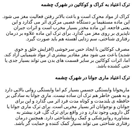
ترک اعتیاد به کراک و کوکائین در شهرک چشمه
کراک از مواد محرک است و باعث بالاتر رفتن فعالیت مغز می شود.
این ماده مستقیماً بر دستگاه عصبی مرکزی اثر می گذارد و این
یعنی فاجعه. این ماده مخدر بسیار مخرب است و اثرات جبران
ناپذیری بر روی مغز می گذارد. برای ترک این ماده علاوه بر درمان
رفتاری شناختی، سم زدایی آهسته هم باید صورت گیرد.
مصرف کوکائین با ایجاد حس سرخوشی (افزایش خلق و خوی
شدید) باعث می شود مغز مقادیر بیشتری از مواد شیمیایی آزاد کند.
اما، اثرات کوکائین بر سایر قسمت های بدن می تواند بسیار جدی یا
حتی کشنده باشد.
ترک اعتیاد ماری جوانا در شهرک چشمه
ماریجوانا وابستگی جسمی بسیار کم اما وابستگی روانی بالایی دارد
و به همین خاطر هم ترک آن ساده نیست. ماری جوانا به سادگی بر
حافظه ی بلندمدت و کوتاه مدت فرد اثر می گذارد و این برای
جوانان و نوجوانان اثر بسیار مخربی است. برای ترک ماری جوانا یا
گل دارویی وجود ندارد و در واقع برای ترک گل، فرد بیشتر به
مشاوره روانپزشکی و کمک روانشناختی دارد. همچنین درمان
رفتاری شناختی می تواند بسیار کمک کننده و حمایت گر باشد.