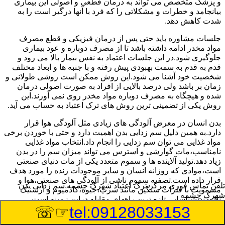
و پزشک متخصص می تواند به درمان قطعی و اصولی این بیماری
بیانجامد و خطرات و مشکلاتی را که فرد با آنها درگیر است را به
شدت کاهش دهد.
جلسات مشاوره باید حتی پس از درمان فیزیکی و قطع مصرف
مواد مخدر ادامه داشته باشد تا از مصرف دوباره و عود بیماری
جلوگیری شود.در این جلسات اعتماد به نفس بیمار بالا می رود و
قدم به قدم به سمت بهبودی پیش رفته و با جنبه ها و ابعاد مختلف
شخصیت خود آشنا می شود.این روش ممکن است روشی طولانی و
زمان بر باشد ولی درصد بالایی از افراد به صورت اصولی درمان
شده و هیچگاه به مصرف دوباره مواد مخدر روی نمی آورند.این
روش یکی از تضمینی ترین روش های ترک اعتیاد به حساب می آید.
بدن انسان در معرض آلودگی های زیادی مثل آلودگی هوا قرار
دارد.به همین دلیل سم زدایی بدن اهمیت دارد و حتی با خوردن برخی
مواد غذایی می توان سم زدایی را انجام داد.انتخاب مواد غذایی
نامناسب،مات گوارشی و استرس می تواند میزان سم را در بدن
زیاد دهد.تولید آلاینده ها و سموم متعدد یکی از مات دنیای صنعتی
است،موادی که روزانه انسان و سایر موجودات زنده را مورد هدف
قرار داده است.تصفیه سموم ناشی از آلودگی های صنعتی،هوا و
تلفن تماس فوری
مرکز ترک اعتیاد شهرک چشمه,سم زدایی بدن
مسمویت با فلزات سنگین مانند سرب،جیوه،کادمیوم و آرسنیک
شهرک چشمه
نیازمند شناسایی تازه ترین راههای مقابله دراین زمینه است.
☞☏
tel:09128033153
سم زدایی بدن در شهرک چشمه