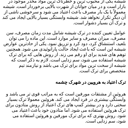
شیشه یکی از محبوب ترین و خطرناک ترین مواد مخدر موجود در
بازار است و در میان جوانان از شهرت بالایی برخوردار است. شیشه
معمولاً با یک بار مصرف باعث اعتیاد می شود و سرخوشی ناشی از
آن دیگر تکرار نخواهد شد. شیشه وابستگی بسیار بالایی ایجاد می کند
و ترک آن بسیار دشوار است.
عوامل تعیین کننده در ترک شیشه شامل مدت زمان مصرف، سن
مصرف، میزان مصرف و سایر موارد است. این ماده را می توان
بلعید، استنشاق کرد، دود کرد و تزریق نمود. یکی از حادترین عوارض
شیشه این است که باعث ایجاد حالت پارانوئیدی می شود. همچنین
توهم های شدید برای او رقم می زند. از روش هایی که برای ترک
شیشه استفاده می شود، سم زدایی است. لازم به ذکر است که
شیشه از سخت ترین مواد برای ترک می باشد و نیازمند تیم
متخصص برای ترک است.
ترک اعتیاد به هرویین در شهرک چشمه
هروئین از مشتقات مورفین است که به مراتب قوی تر می باشد و
وابستگی بیشتری در فرد ایجاد می کند. هروئین معمولا ترک بسیار
سختی دارد و در بیشتر کمپ های ترک اعتیاد از روش متادون برای
ترک هروئین استفاده می شود. اما متادون خود باعث اعتیاد می
شود. روش بهتری که برای ترک مورفین و هروئین استفاده می
شود، سم زدایی است.