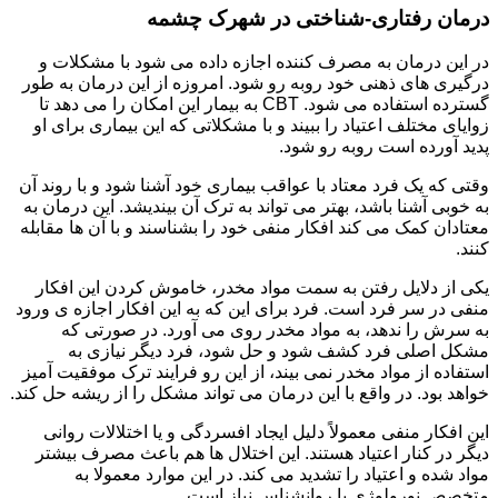
درمان رفتاری-شناختی در شهرک چشمه
در این درمان به مصرف کننده اجازه داده می شود با مشکلات و
درگیری های ذهنی خود روبه رو شود. امروزه از این درمان به طور
گسترده استفاده می شود. CBT به بیمار این امکان را می دهد تا
زوایای مختلف اعتیاد را ببیند و با مشکلاتی که این بیماری برای او
پدید آورده است روبه رو شود.
وقتی که یک فرد معتاد با عواقب بیماری خود آشنا شود و با روند آن
به خوبی آشنا باشد، بهتر می تواند به ترک آن بیندیشد. این درمان به
معتادان کمک می کند افکار منفی خود را بشناسند و با آن ها مقابله
کنند.
یکی از دلایل رفتن به سمت مواد مخدر، خاموش کردن این افکار
منفی در سر فرد است. فرد برای این که به این افکار اجازه ی ورود
به سرش را ندهد، به مواد مخدر روی می آورد. در صورتی که
مشکل اصلی فرد کشف شود و حل شود، فرد دیگر نیازی به
استفاده از مواد مخدر نمی بیند، از این رو فرایند ترک موفقیت آمیز
خواهد بود. در واقع با این درمان می تواند مشکل را از ریشه حل کند.
این افکار منفی معمولاً دلیل ایجاد افسردگی و یا اختلالات روانی
دیگر در کنار اعتیاد هستند. این اختلال ها هم باعث مصرف بیشتر
مواد شده و اعتیاد را تشدید می کند. در این موارد معمولا به
متخصص نورولوژی یا روانشناس نیاز است.