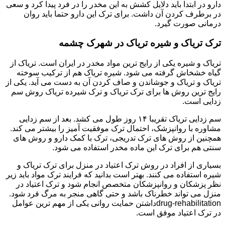
دارو در ابتدا باید دلایل کشش به این مخدر را در فرد پیدا کرد و سعی
در برطرف کردن آن داشت. برای ترک این دارو حتما باید روان
درمانی صورت گیرد.
ترک تریاک و شیره تریاک در شهرک چشمه
تریاک و شیره یکی از رایج ترین مواد مخدر در ایران است. تریاک از
گیاه خشخاش گرفته می شود. شیره تریاک هم از ترکیب سوخته
تریاک و تریاک و جوشاندن و صاف کردن آن به دست می آید. یکی از
رایج ترین روش ها برای ترک تریاک و ترک شیرده تریاک روش سم
زدایی است.
سم زدایی تریاک تقریبا ۱۴ روز طول می کشد. بعد از سم زدایی
مشاوره با روانپزشک، احتمال ترک موفقیت آمیز را بیشتر می کند.
همچنین از روش های ترک تدریجی، ترک با کمک دارو و روش های
سنتی هم برای ترک این ماده مخدر استفاده می شود.
بسیاری از افراد در روش ترک اعتیاد در منزل برای ترک تریاک و
شیره استفاده می کنند. بهتر است بدانید که فرایند ترک مواد باید زیر
نظر پزشکان و روانپزشکان متخصص انجام شود و ترک اعتیاد در
منزل می تواند خطرناک باشد و حتی گاهی منجر به مرگ فرد شود.
drug-rehabilitationداشتن حمایت روانی یکی از مهم ترین عوامل
در ترک اعتیاد موفق است.