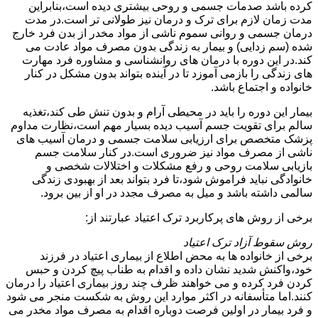
کرده باشد صدمات جسمی و روحی بیشتری دیده است،بنابراین
مدت زمان لازم برای ترک و درمان نیز طولانی تر است.در مدت
درمان جسمی و روانی سموم ناشی از مواد مخدر از بدن فرد خارج
شده (سم زدایی) و بیمار به زندگی بدون مصرف مواد عادت می
کند.در این دوره با درمان های روانشناسی و مشاوره فرد مهارت
های زندگی را بازمی آموزد تا در آینده بتواند بدون مشکل در کنار
خانواده و اجتماع باشد.
بیمار این دوره را باید در محیطی آرام و بدون تنش طی کند،تغذیه
سالم برای تقویت جسم آسیب دیده بسیار مهم است،نظارت مداوم
پزشک متخصص برای ارزیابی سلامت جسمی و درمان آسیب های
ناشی از مصرف مواد نیز ضروری است.در کنار سلامت جسم
بازیابی سلامت روحی و رفع مشکلات و اختلالات شخصی و
خانوادگی نباید فراموش شود،تا فرد بتواند بعد از بهبودی زندگی
سالمی داشته باشد و میل به مصرف مجدد در او از بین برود.
برخی از روش های پرکاربرد ترک اعتیاد عبارتند از:
روش سقوط آزاد ترک اعتیاد
برخی از خانواده ها به محض اطلاع از بیماری اعتیاد در فرزند
خود،واکنش شدید نشان داده و اقدام به طناب پیچ کردن و حبس
کردن فرد کرده و می خواهند ظرف چند روز بیماری اعتیاد را درمان
کنند.اما متأسفانه در اکثر موارد این روش به شکست منجر می شود
و فرد بیمار در اولین فرصت دوباره اقدام به مصرف مواد مخدر می