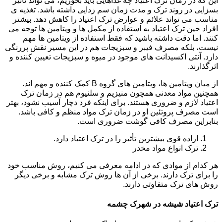
این که در زمان ترک اعتیاد چه غذاهایی باید بخوریم، می تواند تأثیر
بسزایی در روند ترک و مدت زمان سم زدایی داشته باشد. تغذیه ی
مناسب می تواند علائم و عوارض ترک اعتیاد را کاهش دهد. بیشتر
افراد حین ترک اعتیاد به استفاده از مکمل ها و ویتامین ها توجه می
کنند. اما دقت داشته باشید که فقط استفاده از ویتامین ها مهم
نیست، بلکه مصرف فیبر و سبزیجات هم در این مسیر نقش پررنگی
دارد. آنتی اکسیدانت های موجود در میوه و سبزیجات تعیین کننده و
اثرگذارند.
از میان ویتامین ها، ویتامین های گروه B کمک کننده و مهم اند.
همچنین مواد معدنی همچون منیزیم و سلنیوم هم در زمان ترک
اعتیاد لازم و ضروری هستند. برای اینکه فرد دچار آسیب نشود، بهتر
است مصرف پروتئین او در زمان ترک مواد منظم و کافی باشد.
بنابراین مصرف کافی گوشت ضروری است.
اراده قوی بیشترین تأثیر را در ترک اعتیاد دارد.
ترک انواع مواد مخدر
هر کدام از موادی که در ادامه معرفی می کنیم، روش مناسب خود
را برای ترک دارند. برخی از آن ها روش ترک مشابه و برخی دیگر
روش های ترک متفاوتی دارند.
ترک اعتیاد شیشه در شهرک چشمه