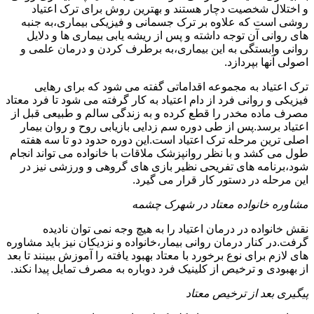
و اختلال شخصیت دچار هستند و بهترین روش برای ترک اعتیاد
روشی است که علاوه بر ترک جسمانی و فیزیکی بیماری،به جنبه
های روانی آن توجه داشته و پس از ریشه یابی بیماری ها و دلایل
روانی وابستگی به این بیماری،به برطرف کردن و درمان علمی و
اصولی آنها بپردازد.
ترک اعتیاد به مجموعه اقداماتی گفته می شود که برای رهایی
فیزیکی و روانی فرد از دام اعتیاد به کار گرفته می شود تا فرد معتاد
مصرف ماده مخدر را قطع کرده و به زندگی سالم و طبیعی قبل از
اعتیاد برسد.پس از طی دوره سم زدایی بازیابی روح و روان بیمار
اصلی ترین مرحله ترک اعتیاد است.این دوره حدود دو تا سه هفته
طول می کشد و با نظر روانپزشک ملاقات با خانواده می تواند انجام
شود،برنامه های تفریحی نظیر بازی های گروهی و ورزشی نیز در
این مرحله در دستور کار قرار می گیرد.
مشاوره خانواده معتاد در شهرک چشمه
نقش خانواده در درمان اعتیاد را به هیچ وجه نمی توان نادیده
گرفت.در کنار درمان روانی بیمار،خانواده و نزدیکان نیز باید مشاوره
های لازم برای نوع برخورد با معتاد بهبود یافته را آموزش ببینند تا بعد
از بهبودی و ترخیص از کلینیک فرد دوباره به مصرف تمایل پیدا نکند.
پیگیری بعد از ترخیص معتاد