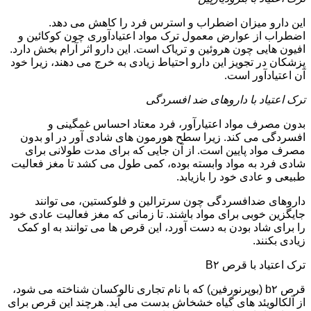
این دارو میزان اضطراب و استرس فرد را کاهش می دهد.
اضطراب از عوارض معمول ترک مواد اعتیادآوری چون کوکائین و
افیون هایی چون هروئین و تریاک است. این دارو اثر آرام بخش دارد.
پزشکان در تجویز این دارو احتیاط زیادی به خرج می دهند، زیرا خود
آن اعتیادآور است.
ترک اعتیاد با داروهای ضد افسردگی
بدون مصرف مواد اعتیارآور، فرد معتاد احساس غمگینی و
افسردگی می کند. زیرا سطح هورمون های شادی آور در او بدون
مصرف مواد پایین است. از آن جایی که برای مدت طولانی برای
شادی فرد به مواد وابسته بوده، کمی طول می کشد تا مغز فعالیت
طبیعی و عادی خود را بازیابد.
داروهای ضدافسردگی چون سرترالین و فلوکستین، می توانند
جایگزین خوبی برای مواد باشند. تا زمانی که مغز فعالیت عادی خود
را برای شاد بودن به دست آورد، این قرص ها می توانند به او کمک
زیادی بکنند.
ترک اعتیاد با قرص B۲
قرص b۲ (بوپرنورفین) که با نام تجاری نالوکسان شناخته می شود،
از آلکالویئد های گیاه خشخاش بدست می آید. هرچند این قرص برای