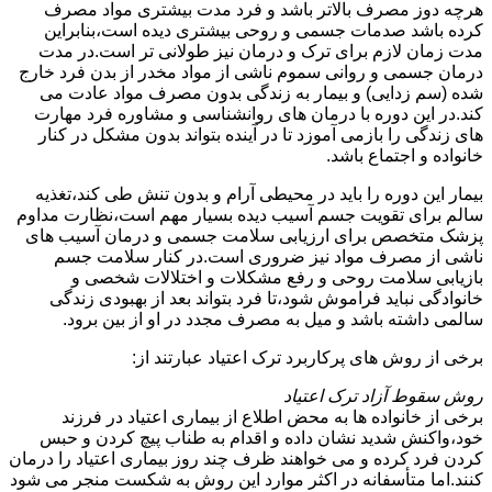
هرچه دوز مصرف بالاتر باشد و فرد مدت بیشتری مواد مصرف
کرده باشد صدمات جسمی و روحی بیشتری دیده است،بنابراین
مدت زمان لازم برای ترک و درمان نیز طولانی تر است.در مدت
درمان جسمی و روانی سموم ناشی از مواد مخدر از بدن فرد خارج
شده (سم زدایی) و بیمار به زندگی بدون مصرف مواد عادت می
کند.در این دوره با درمان های روانشناسی و مشاوره فرد مهارت
های زندگی را بازمی آموزد تا در آینده بتواند بدون مشکل در کنار
خانواده و اجتماع باشد.
بیمار این دوره را باید در محیطی آرام و بدون تنش طی کند،تغذیه
سالم برای تقویت جسم آسیب دیده بسیار مهم است،نظارت مداوم
پزشک متخصص برای ارزیابی سلامت جسمی و درمان آسیب های
ناشی از مصرف مواد نیز ضروری است.در کنار سلامت جسم
بازیابی سلامت روحی و رفع مشکلات و اختلالات شخصی و
خانوادگی نباید فراموش شود،تا فرد بتواند بعد از بهبودی زندگی
سالمی داشته باشد و میل به مصرف مجدد در او از بین برود.
برخی از روش های پرکاربرد ترک اعتیاد عبارتند از:
روش سقوط آزاد ترک اعتیاد
برخی از خانواده ها به محض اطلاع از بیماری اعتیاد در فرزند
خود،واکنش شدید نشان داده و اقدام به طناب پیچ کردن و حبس
کردن فرد کرده و می خواهند ظرف چند روز بیماری اعتیاد را درمان
کنند.اما متأسفانه در اکثر موارد این روش به شکست منجر می شود