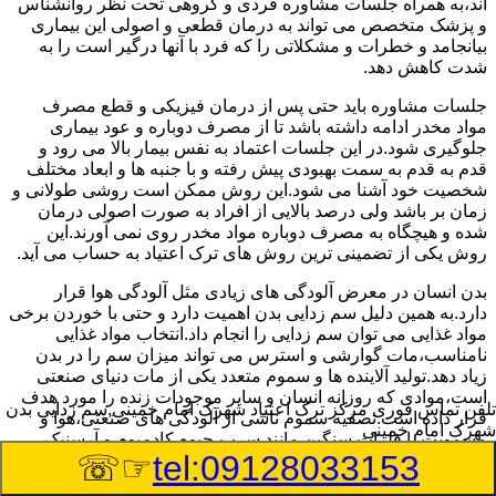
اند،به همراه جلسات مشاوره فردی و گروهی تحت نظر روانشناس
و پزشک متخصص می تواند به درمان قطعی و اصولی این بیماری
بیانجامد و خطرات و مشکلاتی را که فرد با آنها درگیر است را به
شدت کاهش دهد.
جلسات مشاوره باید حتی پس از درمان فیزیکی و قطع مصرف
مواد مخدر ادامه داشته باشد تا از مصرف دوباره و عود بیماری
جلوگیری شود.در این جلسات اعتماد به نفس بیمار بالا می رود و
قدم به قدم به سمت بهبودی پیش رفته و با جنبه ها و ابعاد مختلف
شخصیت خود آشنا می شود.این روش ممکن است روشی طولانی و
زمان بر باشد ولی درصد بالایی از افراد به صورت اصولی درمان
شده و هیچگاه به مصرف دوباره مواد مخدر روی نمی آورند.این
روش یکی از تضمینی ترین روش های ترک اعتیاد به حساب می آید.
بدن انسان در معرض آلودگی های زیادی مثل آلودگی هوا قرار
دارد.به همین دلیل سم زدایی بدن اهمیت دارد و حتی با خوردن برخی
مواد غذایی می توان سم زدایی را انجام داد.انتخاب مواد غذایی
نامناسب،مات گوارشی و استرس می تواند میزان سم را در بدن
زیاد دهد.تولید آلاینده ها و سموم متعدد یکی از مات دنیای صنعتی
است،موادی که روزانه انسان و سایر موجودات زنده را مورد هدف
تلفن تماس فوری
مرکز ترک اعتیاد شهرک امام خمینی,سم زدایی بدن
قرار داده است.تصفیه سموم ناشی از آلودگی های صنعتی،هوا و
شهرک امام خمینی
مسمویت با فلزات سنگین مانند سرب،جیوه،کادمیوم و آرسنیک
☞☏
tel:09128033153
نیازمند شناسایی تازه ترین راههای مقابله دراین زمینه است.