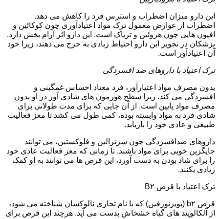
این دارو میزان اضطراب و استرس فرد را کاهش می دهد.
اضطراب از عوارض معمول ترک مواد اعتیادآوری چون کوکائین و
افیون هایی چون هروئین و تریاک است. این دارو اثر آرام بخش دارد.
پزشکان در تجویز این دارو احتیاط زیادی به خرج می دهند، زیرا خود
آن اعتیادآور است.
ترک اعتیاد با داروهای ضد افسردگی
بدون مصرف مواد اعتیارآور، فرد معتاد احساس غمگینی و
افسردگی می کند. زیرا سطح هورمون های شادی آور در او بدون
مصرف مواد پایین است. از آن جایی که برای مدت طولانی برای
شادی فرد به مواد وابسته بوده، کمی طول می کشد تا مغز فعالیت
طبیعی و عادی خود را بازیابد.
داروهای ضدافسردگی چون سرترالین و فلوکستین، می توانند
جایگزین خوبی برای مواد باشند. تا زمانی که مغز فعالیت عادی خود
را برای شاد بودن به دست آورد، این قرص ها می توانند به او کمک
زیادی بکنند.
ترک اعتیاد با قرص B۲
قرص b۲ (بوپرنورفین) که با نام تجاری نالوکسان شناخته می شود،
از آلکالویئد های گیاه خشخاش بدست می آید. هرچند این قرص برای