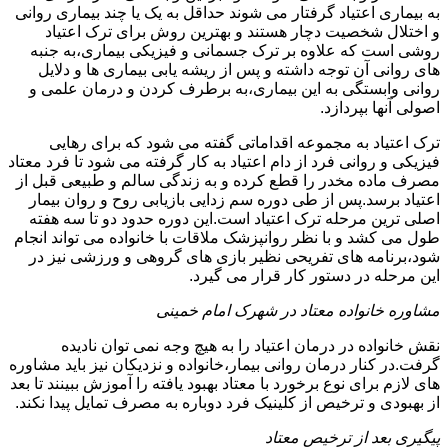
به بیماری اعتیاد گرفتار می شوند حداقل به یک یا چند بیماری روانی
و اختلال شخصیت دچار هستند و بهترین روش برای ترک اعتیاد
روشی است که علاوه بر ترک جسمانی و فیزیکی بیماری،به جنبه
های روانی آن توجه داشته و پس از ریشه یابی بیماری ها و دلایل
روانی وابستگی به این بیماری،به برطرف کردن و درمان علمی و
اصولی آنها بپردازد.
ترک اعتیاد به مجموعه اقداماتی گفته می شود که برای رهایی
فیزیکی و روانی فرد از دام اعتیاد به کار گرفته می شود تا فرد معتاد
مصرف ماده مخدر را قطع کرده و به زندگی سالم و طبیعی قبل از
اعتیاد برسد.پس از طی دوره سم زدایی بازیابی روح و روان بیمار
اصلی ترین مرحله ترک اعتیاد است.این دوره حدود دو تا سه هفته
طول می کشد و با نظر روانپزشک ملاقات با خانواده می تواند انجام
شود،برنامه های تفریحی نظیر بازی های گروهی و ورزشی نیز در
این مرحله در دستور کار قرار می گیرد.
مشاوره خانواده معتاد در شهرک امام خمینی
نقش خانواده در درمان اعتیاد را به هیچ وجه نمی توان نادیده
گرفت.در کنار درمان روانی بیمار،خانواده و نزدیکان نیز باید مشاوره
های لازم برای نوع برخورد با معتاد بهبود یافته را آموزش ببینند تا بعد
از بهبودی و ترخیص از کلینیک فرد دوباره به مصرف تمایل پیدا نکند.
پیگیری بعد از ترخیص معتاد