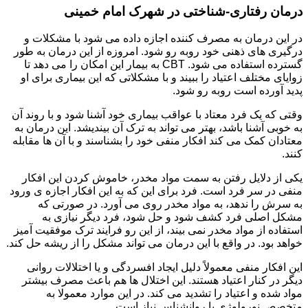
درمان رفتاری-شناختی در شهرک امام خمینی
در این درمان به مصرف کننده اجازه داده می شود با مشکلات و
درگیری های ذهنی خود روبه رو شود. امروزه از این درمان به طور
گسترده استفاده می شود. CBT به بیمار این امکان را می دهد تا
زوایای مختلف اعتیاد را ببیند و با مشکلاتی که این بیماری برای او
پدید آورده است روبه رو شود.
وقتی که یک فرد معتاد با عواقب بیماری خود آشنا شود و با روند آن
به خوبی آشنا باشد، بهتر می تواند به ترک آن بیندیشد. این درمان به
معتادان کمک می کند افکار منفی خود را بشناسند و با آن ها مقابله
کنند.
یکی از دلایل رفتن به سمت مواد مخدر، خاموش کردن این افکار
منفی در سر فرد است. فرد برای این که به این افکار اجازه ی ورود
به سرش را ندهد، به مواد مخدر روی می آورد. در صورتی که
مشکل اصلی فرد کشف شود و حل شود، فرد دیگر نیازی به
استفاده از مواد مخدر نمی بیند، از این رو فرایند ترک موفقیت آمیز
خواهد بود. در واقع با این درمان می تواند مشکل را از ریشه حل کند.
این افکار منفی معمولاً دلیل ایجاد افسردگی و یا اختلالات روانی
دیگر در کنار اعتیاد هستند. این اختلال ها هم باعث مصرف بیشتر
مواد شده و اعتیاد را تشدید می کند. در این موارد معمولا به
متخصص نورولوژی یا روانشناس نیاز است.