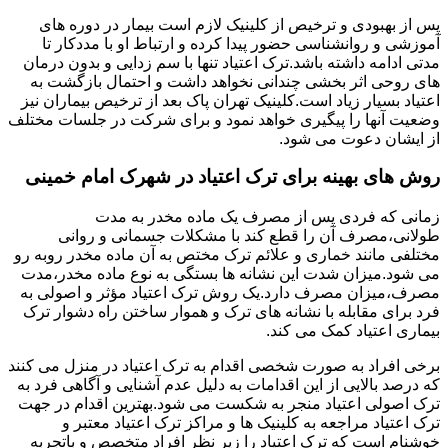
پس از بهبودی و ترخیص از کلینیک لازم است بیمار در دوره های
آموزشی و روانشناسی حضور پیدا کرده و ارتباط او با مددکار تا
مدتی ادامه داشته باشد.ترک اعتیاد تنها با سم زدایی و بدون درمان
های روحی اثر بخشی چندانی نخواهد داشت و احتمال بازگشت به
اعتیاد بسیار زیاد است.کلینیک تهران پاک بعد از ترخیص بیماران نیز
وضعیت آنها را پیگیری خواهد نمود و برای شرکت در جلسات مختلف
از ایشان دعوت می شود.
روش های بهینه برای ترک اعتیاد در شهرک امام خمینی
زمانی که فردی پس از مصرف یک ماده مخدر به مدت
طولانی،مصرف آن را قطع کند با مشکلات جسمانی و روانی
مختلفی مانند خماری و علائم ترک مختص به آن ماده مخدر روبه رو
می شود.میزان شدت این نشانه ها بستگی به نوع ماده مخدر،مدت
مصرف،میزان مصرف دارد.یک روش ترک اعتیاد مؤثر و اصولی به
فرد برای مقابله با نشانه های ترک و هموار ساختن راه دشوار ترک
بیماری اعتیاد کمک می کند.
برخی افراد به صورت شخصی اقدام به ترک اعتیاد در منزل می کنند
که درصد بالایی از این اقدامات به دلیل عدم آشنایی و آگاهی فرد به
ترک اصولی اعتیاد منجر به شکست می شود.بهترین اقدام در جهت
ترک اعتیاد مراجعه به کلینیک ها و مراکز ترک اعتیاد معتبر و
خوشنام است که ترک اعتیاد را زیر نظر افراد متخصص و باتجربه