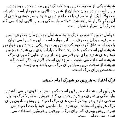
شیشه یکی از محبوب ترین و خطرناک ترین مواد مخدر موجود در
بازار است و در میان جوانان از شهرت بالایی برخوردار است. شیشه
معمولاً با یک بار مصرف باعث اعتیاد می شود و سرخوشی ناشی از
آن دیگر تکرار نخواهد شد. شیشه وابستگی بسیار بالایی ایجاد می کند
و ترک آن بسیار دشوار است.
عوامل تعیین کننده در ترک شیشه شامل مدت زمان مصرف، سن
مصرف، میزان مصرف و سایر موارد است. این ماده را می توان
بلعید، استنشاق کرد، دود کرد و تزریق نمود. یکی از حادترین عوارض
شیشه این است که باعث ایجاد حالت پارانوئیدی می شود. همچنین
توهم های شدید برای او رقم می زند. از روش هایی که برای ترک
شیشه استفاده می شود، سم زدایی است. لازم به ذکر است که
شیشه از سخت ترین مواد برای ترک می باشد و نیازمند تیم
متخصص برای ترک است.
ترک اعتیاد به هرویین در شهرک امام خمینی
هروئین از مشتقات مورفین است که به مراتب قوی تر می باشد و
وابستگی بیشتری در فرد ایجاد می کند. هروئین معمولا ترک بسیار
سختی دارد و در بیشتر کمپ های ترک اعتیاد از روش متادون برای
ترک هروئین استفاده می شود. اما متادون خود باعث اعتیاد می
شود. روش بهتری که برای ترک مورفین و هروئین استفاده می
شود، سم زدایی است.