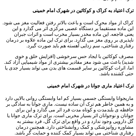
ترک اعتیاد به کراک و کوکائین در شهرک امام خمینی
کراک از مواد محرک است و باعث بالاتر رفتن فعالیت مغز می شود.
این ماده مستقیماً بر دستگاه عصبی مرکزی اثر می گذارد و این
یعنی فاجعه. این ماده مخدر بسیار مخرب است و اثرات جبران
ناپذیری بر روی مغز می گذارد. برای ترک این ماده علاوه بر درمان
رفتاری شناختی، سم زدایی آهسته هم باید صورت گیرد.
مصرف کوکائین با ایجاد حس سرخوشی (افزایش خلق و خوی
شدید) باعث می شود مغز مقادیر بیشتری از مواد شیمیایی آزاد کند.
اما، اثرات کوکائین بر سایر قسمت های بدن می تواند بسیار جدی یا
حتی کشنده باشد.
ترک اعتیاد ماری جوانا در شهرک امام خمینی
ماریجوانا وابستگی جسمی بسیار کم اما وابستگی روانی بالایی دارد
و به همین خاطر هم ترک آن ساده نیست. ماری جوانا به سادگی بر
حافظه ی بلندمدت و کوتاه مدت فرد اثر می گذارد و این برای
جوانان و نوجوانان اثر بسیار مخربی است. برای ترک ماری جوانا یا
گل دارویی وجود ندارد و در واقع برای ترک گل، فرد بیشتر به
مشاوره روانپزشکی و کمک روانشناختی دارد. همچنین درمان
رفتاری شناختی می تواند بسیار کمک کننده و حمایت گر باشد.