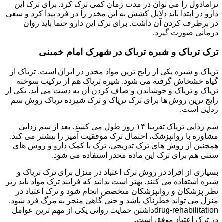
ترامادول را می توان در مدت زمان کمی ترک کرد. برای ترک این
دارو در ابتدا باید دلایل کشش به این مخدر را در فرد پیدا کرد و سعی
در برطرف کردن آن داشت. برای ترک این دارو حتما باید روان
درمانی صورت گیرد.
ترک تریاک و شیره تریاک در شهرک امام خمینی
تریاک و شیره یکی از رایج ترین مواد مخدر در ایران است. تریاک از
گیاه خشخاش گرفته می شود. شیره تریاک هم از ترکیب سوخته
تریاک و تریاک و جوشاندن و صاف کردن آن به دست می آید. یکی از
رایج ترین روش ها برای ترک تریاک و ترک شیرده تریاک روش سم
زدایی است.
سم زدایی تریاک تقریبا ۱۴ روز طول می کشد. بعد از سم زدایی
مشاوره با روانپزشک، احتمال ترک موفقیت آمیز را بیشتر می کند.
همچنین از روش های ترک تدریجی، ترک با کمک دارو و روش های
سنتی هم برای ترک این ماده مخدر استفاده می شود.
بسیاری از افراد در روش ترک اعتیاد در منزل برای ترک تریاک و
شیره استفاده می کنند. بهتر است بدانید که فرایند ترک مواد باید زیر
نظر پزشکان و روانپزشکان متخصص انجام شود و ترک اعتیاد در
منزل می تواند خطرناک باشد و حتی گاهی منجر به مرگ فرد شود.
drug-rehabilitationداشتن حمایت روانی یکی از مهم ترین عوامل
در ترک اعتیاد موفق است.