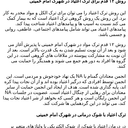
روش ۱۲ قدم برای ترک اعتیاد در شهرک امام خمینی
این روش ترک اعتیاد را می توان برای ترک الکل و مواد مخدر به کار
برد. این روش یک روش گروهی ترک اعتیاد است که به بیمار کمک
می کند نسبت به آسیب ها و پیامدهای اعتیاد شناخت پیدا کند.
پیامدهای اعتیاد می تواند شامل پیامدهای اجتماعی، عاطفی، روانی
و جسمی باشد.
روش ۱۲ قدم ترک مواد در شهرک امام خمینی با پذیرش آغاز می
شود و بعد از آن نوبت تسلیم شدن به یک قدرت بالاتر است. بعد از
آن نوبت به مشارکت پیوسته در ملاقات های گروهی است. در این
گروه ها افراد به دور هم جمع می شوند و همدیگر را حمایت می
کنند.
انجمن معتادان گمنام یا NA یک نهاد خودجوش و مردمی است. این
انجمن توسط افرادی که درگیر اعتیاد بوده اند و از آن نجات پیدا کره
اند، پایه گذاری شده است. هدف از ایجاد این انجمن حمایت از سایر
معتادان برای رهایی از چنگال اعتیاد است. عضویت در جلسات NA
این انجمن رایگان است و هر کسی که بخواهد از شر اعتیاد نجات پیدا
کند، می تواند در این گردهمایی ها شرکت کند.
ترک اعتیاد با شوک درمانی در شهرک امام خمینی
در درمان اعتیاد با شوک، از شوک الکتریکی با ولتاژهای متغیر بر