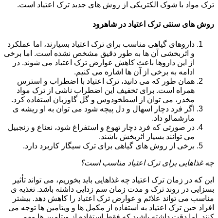
ترک مواد با شوک الکتریکی از روش های جدید ترک اعتیاد است.
روش های سنتی ترک اعتیاد در شاهرود
داروهای گیاهی مناسب برای ترک اعتیاد بسیارند، اما عملکرد
و اثربخشی آن ها به طور دقیق مشخص نشده است. اما برخی
از این داروها باعث کاهش عوارض ترک اعتیاد می شوند. در
ادامه به برخی از آن ها اشاره می کنیم.
همان طور که می دانید، ترک اعتیاد با اضطراب و استرس
همراه است. برای تخفیف این اضطراب ناشی از ترک مواد
مخدر، می توان از اسطخودوس و گل گاوزبان استفاده کرد.
اگر فرد دچار اسهال و دل پیچه شود می توان به او ریشه ی
مارشمالو داد.
در صورتی که فرد دچار تهوع و استفراغ شود، نعناع و زنجبیل
می توانند بسیار اثربخش باشند.
برخی از روش های گیاهی برای ترک سیگار کاربرد دارد.
چه غذاهایی برای ترک اعتیاد مناسب است؟
این که در زمان ترک اعتیاد چه غذاهایی باید بخوریم، می تواند تأثیر
بسزایی در روند ترک و مدت زمان سم زدایی داشته باشد. تغذیه ی
مناسب می تواند علائم و عوارض ترک اعتیاد را کاهش دهد. بیشتر
افراد حین ترک اعتیاد به استفاده از مکمل ها و ویتامین ها توجه می
کنند. اما دقت داشته باشید که فقط استفاده از ویتامین ها مهم