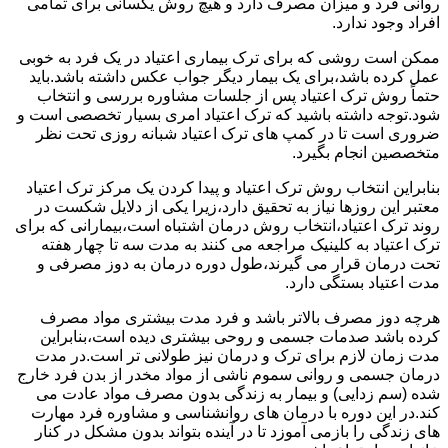
روانی فرد و میزان مصرف دارد و هیچ روش یکسانی برای تمامی
افراد وجود ندارد.
ممکن است روشی که برای ترک بیماری اعتیاد در یک فرد به خوبی
عمل کرده باشد،برای یک بیمار دیگر جواب عکس داشته باشد.باید
حتماً روش ترک اعتیاد پس از جلسات مشاوره بررسی و انتخاب
شود.توجه داشته باشید که ترک اعتیاد امری بسیار تخصصی است و
ضروری است تا در کمپ های ترک اعتیاد شبانه روزی تحت نظر
متخصصین انجام بگیرد.
بنابراین انتخاب روش ترک اعتیاد و پیدا کردن یک مرکز ترک اعتیاد
معتبر این روزها نیاز به تحقیق دارد،زیرا یکی از دلایل شکست در
روند ترک اعتیاد،انتخاب روش درمان اشتباه است،بیمارانی که برای
ترک اعتیاد به کلینیک مراجعه می کنند به مدت سه تا چهار هفته
تحت درمان قرار می گیرند،طول دوره درمان به دوز مصرفی و
مدت اعتیاد بستگی دارد.
هرچه دوز مصرف بالاتر باشد و فرد مدت بیشتری مواد مصرف
کرده باشد صدمات جسمی و روحی بیشتری دیده است،بنابراین
مدت زمان لازم برای ترک و درمان نیز طولانی تر است.در مدت
درمان جسمی و روانی سموم ناشی از مواد مخدر از بدن فرد خارج
شده (سم زدایی) و بیمار به زندگی بدون مصرف مواد عادت می
کند.در این دوره با درمان های روانشناسی و مشاوره فرد مهارت
های زندگی را بازمی آموزد تا در آینده بتواند بدون مشکل در کنار