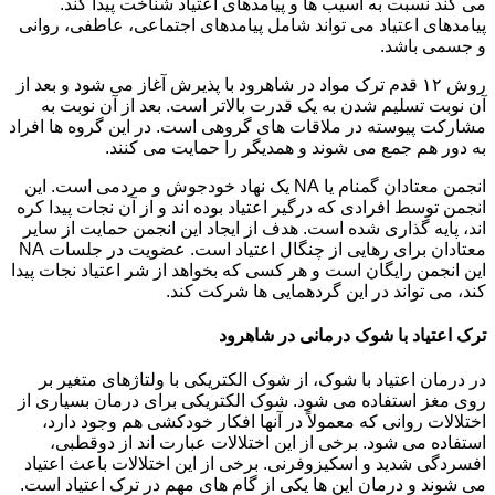
می کند نسبت به آسیب ها و پیامدهای اعتیاد شناخت پیدا کند.
پیامدهای اعتیاد می تواند شامل پیامدهای اجتماعی، عاطفی، روانی
و جسمی باشد.
روش ۱۲ قدم ترک مواد در شاهرود با پذیرش آغاز می شود و بعد از
آن نوبت تسلیم شدن به یک قدرت بالاتر است. بعد از آن نوبت به
مشارکت پیوسته در ملاقات های گروهی است. در این گروه ها افراد
به دور هم جمع می شوند و همدیگر را حمایت می کنند.
انجمن معتادان گمنام یا NA یک نهاد خودجوش و مردمی است. این
انجمن توسط افرادی که درگیر اعتیاد بوده اند و از آن نجات پیدا کره
اند، پایه گذاری شده است. هدف از ایجاد این انجمن حمایت از سایر
معتادان برای رهایی از چنگال اعتیاد است. عضویت در جلسات NA
این انجمن رایگان است و هر کسی که بخواهد از شر اعتیاد نجات پیدا
کند، می تواند در این گردهمایی ها شرکت کند.
ترک اعتیاد با شوک درمانی در شاهرود
در درمان اعتیاد با شوک، از شوک الکتریکی با ولتاژهای متغیر بر
روی مغز استفاده می شود. شوک الکتریکی برای درمان بسیاری از
اختلالات روانی که معمولاً در آنها افکار خودکشی هم وجود دارد،
استفاده می شود. برخی از این اختلالات عبارت اند از دوقطبی،
افسردگی شدید و اسکیزوفرنی. برخی از این اختلالات باعث اعتیاد
می شوند و درمان این ها یکی از گام های مهم در ترک اعتیاد است.