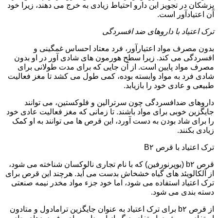
پزشکان در تجویز این دارو احتیاط زیادی به خرج می دهند، زیرا خود
آن اعتیادآور است.
ترک اعتیاد با داروهای ضد افسردگی
بدون مصرف مواد اعتیارآور، فرد معتاد احساس غمگینی و
افسردگی می کند. زیرا سطح هورمون های شادی آور در او بدون
مصرف مواد پایین است. از آن جایی که برای مدت طولانی برای
شادی فرد به مواد وابسته بوده، کمی طول می کشد تا مغز فعالیت
طبیعی و عادی خود را بازیابد.
داروهای ضدافسردگی چون سرترالین و فلوکستین، می توانند
جایگزین خوبی برای مواد باشند. تا زمانی که مغز فعالیت عادی خود
را برای شاد بودن به دست آورد، این قرص ها می توانند به او کمک
زیادی بکنند.
ترک اعتیاد با قرص B۲
قرص b۲ (بوپرنورفین) که با نام تجاری نالوکسان شناخته می شود،
از آلکالویئد های گیاه خشخاش بدست می آید. هرچند این قرص برای
ترک اعتیاد استفاده می شود، اما خود جزء مواد مخدر نیمه صنعتی
دسته بندی می شود.
از قرص b۲ برای ترک اعتیاد به عنوان جایگزین ترامادول و متادون