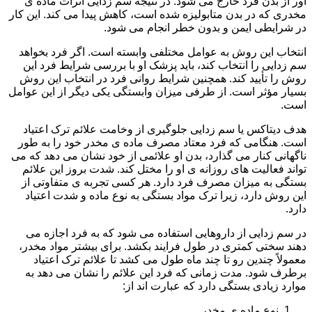
آور از بدن فرد خارج می شود. در نتیجه سم زدایی اثرات ماده ی
مخدری که در بدن متابولیزه شده است، کاهش پیدا می کند. این کار
در شرایطی ایمن و بدون خطر انجام می شود.
انتخاب این روش به عوامل مختلفی وابسته است. اگر فرد بخواهد
سم زدایی را انتخاب کند، باید پزشک او با بررسی شرایط فرد این
روش را تأیید کند. همچنین شرایط روانی فرد در انتخاب این روش
بسیار مؤثر است. از طرفی میزان وابستگی یکی دیگر از این عوامل
است.
هدف دیتاکس یا سم زدایی جلوگیری از وخامت علائم ترک اعتیاد
است. هنگامی که فرد معتاد مصرف ماده ی مخدر خود را به طور
ناگهانی کنار می گذارد، بدن او علائمی از خود نشان می دهد که می
تواند فعالیت های روزانه ی او را مختل کند. شدت بروز این علائم
بستگی به میزان مصرف فرد دارد. هر کسی تجربه ی متفاوتی از
این روش دارد، زیرا ترک مواد بستگی به نوع ماده و شدت اعتیاد
دارد.
در سم زدایی از داروهایی استفاده می شود که به فرد اجازه می
دهند سختی کمتری در طول فرایند بکشد. برای بیشتر مواد مخدر،
معمولاً چندین رو تا چند ماه طول می کشد تا علائم ترک اعتیاد
برطرف شود. مدت زمانی که فرد این علائم را نشان می دهد به
موارد زیادی بستگی دارد که عبارت اند از:
نوع ماده ی مخدر