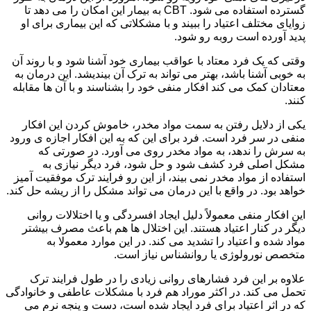
گسترده استفاده می شود. CBT به بیمار این امکان را می دهد تا
زوایای مختلف اعتیاد را ببیند و با مشکلاتی که این بیماری برای او
پدید آورده است روبه رو شود.
وقتی که یک فرد معتاد با عواقب بیماری خود آشنا شود و با روند آن
به خوبی آشنا باشد، بهتر می تواند به ترک آن بیندیشد. این درمان به
معتادان کمک می کند افکار منفی خود را بشناسند و با آن ها مقابله
کنند.
یکی از دلایل رفتن به سمت مواد مخدر، خاموش کردن این افکار
منفی در سر فرد است. فرد برای این که به این افکار اجازه ی ورود
به سرش را ندهد، به مواد مخدر روی می آورد. در صورتی که
مشکل اصلی فرد کشف شود و حل شود، فرد دیگر نیازی به
استفاده از مواد مخدر نمی بیند، از این رو فرایند ترک موفقیت آمیز
خواهد بود. در واقع با این درمان می تواند مشکل را از ریشه حل کند.
این افکار منفی معمولاً دلیل ایجاد افسردگی و یا اختلالات روانی
دیگر در کنار اعتیاد هستند. این اختلال ها هم باعث مصرف بیشتر
مواد شده و اعتیاد را تشدید می کند. در این موارد معمولا به
متخصص نورولوژی یا روانشناس نیاز است.
علاوه بر این فرد فشارهای روانی زیادی را در طول فرایند ترک
تحمل می کند. در اکثر موراد هم فرد با مشکلات عاطفی و خانوادگی
که در اثر اعتیاد برای فرد ایجاد شده است، دست و پنجه نرم می