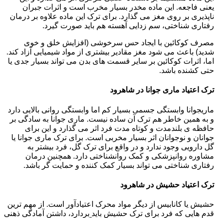
یعنی فاجعه. این ماده مخدر بسیار مخرب است و اثرات جبران
ناپذیری بر روی مغز می گذارد. برای ترک این ماده علاوه بر درمان
رفتاری شناختی، سم زدایی آهسته هم باید صورت گیرد.
مصرف کوکائین با ایجاد حس سرخوشی (افزایش خلق و خوی
شدید) باعث می شود مغز مقادیر بیشتری از مواد شیمیایی آزاد کند.
اما، اثرات کوکائین بر سایر قسمت های بدن می تواند بسیار جدی یا
حتی کشنده باشد.
ترک اعتیاد ماری جوانا در شاهرود
ماریجوانا وابستگی جسمی بسیار کم اما وابستگی روانی بالایی دارد
و به همین خاطر هم ترک آن ساده نیست. ماری جوانا به سادگی بر
حافظه ی بلندمدت و کوتاه مدت فرد اثر می گذارد و این برای
جوانان و نوجوانان اثر بسیار مخربی است. برای ترک ماری جوانا یا
گل دارویی وجود ندارد و در واقع برای ترک گل، فرد بیشتر به
مشاوره روانپزشکی و کمک روانشناختی دارد. همچنین درمان
رفتاری شناختی می تواند بسیار کمک کننده و حمایت گر باشد.
ترک اعتیاد حشیش در شاهرود
حشیش یا کانابیس از دیگر مواد محرک اعتیادآور است. از مهم ترین
قدم هایی که فرد برای ترک حشیش باید بردارد، داشتن آمادگی ذهنی