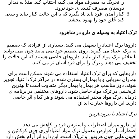
را تحریک به مصرف مواد می کند، اجتناب کند. مثلا به دیدار
دوستان مصرف کننده ی خود نرود.
کنار آمدن: فرد باید یاد بگیرد که با این حالت کنار بیاید و سعی
کند خُلق خود را بهبود ببخشد.
ترک اعتیاد به وسیله ی دارو در شاهرود
داروها ترک اعتیاد را تسهیل می کنند. بسیاری از افرادی که تصمیم
به ترک اعتیاد می گیرند، روی تصمیم خود نمی مانند چون نمی توانند
با علائم ترک مواد کنار بیایند. داروهای خاصی هستند که این حالات را
تخفیف می دهند و ترک را برای فرد آسان تر می کنند.
داروهایی که برای ترک اعتیاد استفاده می شوند ممکن است برای
بیماران سرپایی و یا بیماران بستری شده در مراکز ترک اعتیاد تجویز
شوند. دوز مناسب هر بیمار با بیمار دیگر متفاوت است تا بهترین
اثربخشی در ترک مواد حاصل شود. داروهای مختلفی در برنامه ی
درمانی ترک مواد مخدر استفاده می شوند و هر کدام اثر خاصی
دارند. این داروها عبارت اند از:
ترک اعتیاد با بنزودیازپین
این دارو میزان اضطراب و استرس فرد را کاهش می دهد.
اضطراب از عوارض معمول ترک مواد اعتیادآوری چون کوکائین و
افیون هایی چون هروئین و تریاک است. این دارو اثر آرام بخش دارد.