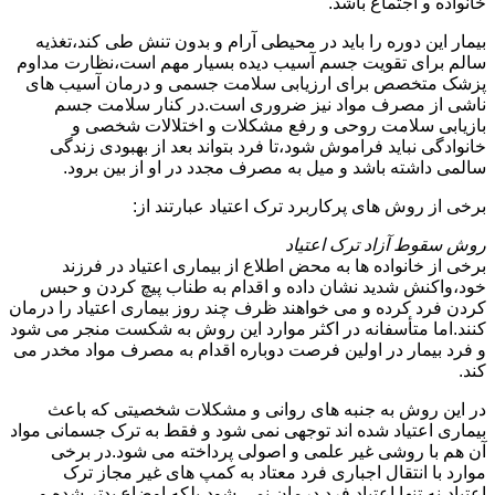
خانواده و اجتماع باشد.
بیمار این دوره را باید در محیطی آرام و بدون تنش طی کند،تغذیه
سالم برای تقویت جسم آسیب دیده بسیار مهم است،نظارت مداوم
پزشک متخصص برای ارزیابی سلامت جسمی و درمان آسیب های
ناشی از مصرف مواد نیز ضروری است.در کنار سلامت جسم
بازیابی سلامت روحی و رفع مشکلات و اختلالات شخصی و
خانوادگی نباید فراموش شود،تا فرد بتواند بعد از بهبودی زندگی
سالمی داشته باشد و میل به مصرف مجدد در او از بین برود.
برخی از روش های پرکاربرد ترک اعتیاد عبارتند از:
روش سقوط آزاد ترک اعتیاد
برخی از خانواده ها به محض اطلاع از بیماری اعتیاد در فرزند
خود،واکنش شدید نشان داده و اقدام به طناب پیچ کردن و حبس
کردن فرد کرده و می خواهند ظرف چند روز بیماری اعتیاد را درمان
کنند.اما متأسفانه در اکثر موارد این روش به شکست منجر می شود
و فرد بیمار در اولین فرصت دوباره اقدام به مصرف مواد مخدر می
کند.
در این روش به جنبه های روانی و مشکلات شخصیتی که باعث
بیماری اعتیاد شده اند توجهی نمی شود و فقط به ترک جسمانی مواد
آن هم با روشی غیر علمی و اصولی پرداخته می شود.در برخی
موارد با انتقال اجباری فرد معتاد به کمپ های غیر مجاز ترک
اعتیاد،نه تنها اعتیاد فرد درمان نمی شود،بلکه اوضاع بدتر شده و