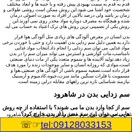
قدم به قدم به سمت بهبودی پیش رفته و با جنبه ها و ابعاد مختلف
شخصیت خود آشنا می شود.این روش ممکن است روشی طولانی و
زمان بر باشد ولی درصد بالایی از افراد به صورت اصولی درمان
شده و هیچگاه به مصرف دوباره مواد مخدر روی نمی آورند.این
روش یکی از تضمینی ترین روش های ترک اعتیاد به حساب می آید.
بدن انسان در معرض آلودگی های زیادی مثل آلودگی هوا قرار
دارد.به همین دلیل سم زدایی بدن اهمیت دارد و حتی با خوردن برخی
مواد غذایی می توان سم زدایی را انجام داد.انتخاب مواد غذایی
نامناسب،مات گوارشی و استرس می تواند میزان سم را در بدن
زیاد دهد.تولید آلاینده ها و سموم متعدد یکی از مات دنیای صنعتی
است،موادی که روزانه انسان و سایر موجودات زنده را مورد هدف
قرار داده است.تصفیه سموم ناشی از آلودگی های صنعتی،هوا و
مسمویت با فلزات سنگین مانند سرب،جیوه،کادمیوم و آرسنیک
نیازمند شناسایی تازه ترین راههای مقابله دراین زمینه است.
سم زدایی بدن در شاهرود
سم از کجا وارد بدن ما می شوند؟ با استفاده از چه روش
هایی می توان این سم مضر را از بدن خارج کرد؟
تلفن تماس فوری
مرکز ترک اعتیاد شاهرود,سم زدایی بدن شاهرود
☞☏
tel:09128033153
بطور کلی سم موجود در بدن به دو گروه عمده تقسیم می
شوند.بخش بزرگی از این سموم مثل مواد به جا مانده از سموم