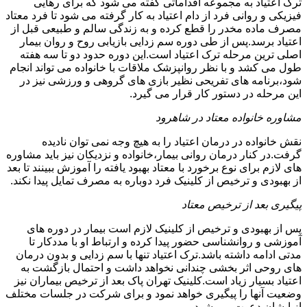
ترک اعتیاد به مجموعه اقداماتی گفته می شود که برای رهایی
فیزیکی و روانی فرد از دام اعتیاد به کار گرفته می شود تا فرد معتاد
مصرف ماده مخدر را قطع کرده و به زندگی سالم و طبیعی قبل از
اعتیاد برسد.پس از طی دوره سم زدایی بازیابی روح و روان بیمار
اصلی ترین مرحله ترک اعتیاد است.این دوره حدود دو تا سه هفته
طول می کشد و با نظر روانپزشک ملاقات با خانواده می تواند انجام
شود،برنامه های تفریحی نظیر بازی های گروهی و ورزشی نیز در
این مرحله در دستور کار قرار می گیرد.
مشاوره خانواده معتاد در شاهرود
نقش خانواده در درمان اعتیاد را به هیچ وجه نمی توان نادیده
گرفت.در کنار درمان روانی بیمار،خانواده و نزدیکان نیز باید مشاوره
های لازم برای نوع برخورد با معتاد بهبود یافته را آموزش ببینند تا بعد
از بهبودی و ترخیص از کلینیک فرد دوباره به مصرف تمایل پیدا نکند.
پیگیری بعد از ترخیص معتاد
پس از بهبودی و ترخیص از کلینیک لازم است بیمار در دوره های
آموزشی و روانشناسی حضور پیدا کرده و ارتباط او با مددکار تا
مدتی ادامه داشته باشد.ترک اعتیاد تنها با سم زدایی و بدون درمان
های روحی اثر بخشی چندانی نخواهد داشت و احتمال بازگشت به
اعتیاد بسیار زیاد است.کلینیک تهران پاک بعد از ترخیص بیماران نیز
وضعیت آنها را پیگیری خواهد نمود و برای شرکت در جلسات مختلف
از ایشان دعوت می شود.