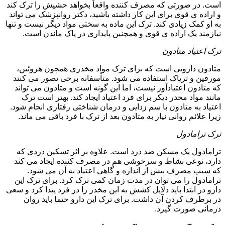
است. در صورتی که مصرف کننده واقعاً بخواهد حشیش را ترک کند
و اراده ی قوی برای این کار داشته باشید، دکتر روانپزشک می تواند
به او کمک زیادی کند. ترک این ماده به سختی مواد دیگر نیست و تنها
نیازمند یک اراده ی قوی و همچنین پایداری در پاک ماندن است.
ترک اعتیاد متادون
متادون دارویی است که برای ترک مواد مخدری همچون هروئین،
مورفین و تریاک استفاده می شود. متأسفانه برخی تصور می کنند
که متادون اعتیادآور نیست، اما این گونه است و متادون می تواند
مانند مواد مخدر دیکر برای فرد اعتیاد ایجاد کند. بهتر است ترک
اعتیاد به متادون با سم زدایی و درمان شناختی رفتاری انجام شود.
زیرا علائم روانی نیاز به متادون بعد از ترک با فرد باقی می ماند.
ترک ترامادول
ترامادول یک مسکن ضد درد است. علاوه بر اثر تسکین دردی که
دارد، نوعی نشاط و سرخوشی هم در مصرف کننده ایجاد می کند
که سبب مصرف بیش از اندازه و گاهی اعتیاد به آن می شود.
ترامادول را می توان در مدت زمان کمی ترک کرد. برای ترک این
دارو در ابتدا باید دلایل کشش به این مخدر را در فرد پیدا کرد و سعی
در برطرف کردن آن داشت. برای ترک این دارو حتما باید روان
درمانی صورت گیرد.