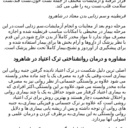
قرار گرفته و آزمایشات مختلف از جمله تست خون،تست قند،تست
سلامت قلب،تست ریه را طی می کند.
قرنطینه و سم زدایی بدن معتاد در شاهرود
مرحله دوم بعد از معاینات و انجام آزمایشات،سم زدایی است.در این
مرحله بیمار در محیطی با امکانات مناسب قرنطینه شده و اجازه
مصرف مواد ندارد تا مواد مخدر کاملاً از بدن خارج شود.در این قدم
با نظر پزشک از داروها و آرام بخش ها برای بیمار استفاده شده و
برای پیشگیری از اُوردوز و تشنج،بیمار کاملاً تحت نظر پزشک است.
مشاوره و درمان روانشناختی ترک اعتیاد در شاهرود
اصلی ترین دلیل شکست در ترک اعتیاد نادیده گرفتن جنبه روانی این
بیماری است،وقتی یک فرد به مصرف یک یا چند ماده مخدر وابسته
می شود علاوه بر وابستگی جسمانی،از نظر روانی نیز به مصرف
ماده مخدر وابسته می شود.علاوه بر این وابستگی،اکثر افرادی که
به بیماری اعتیاد گرفتار می شوند حداقل به یک یا چند بیماری روانی
و اختلال شخصیت دچار هستند و بهترین روش برای ترک اعتیاد
روشی است که علاوه بر ترک جسمانی و فیزیکی بیماری،به جنبه
های روانی آن توجه داشته و پس از ریشه یابی بیماری ها و دلایل
روانی وابستگی به این بیماری،به برطرف کردن و درمان علمی و
اصولی آنها بپردازد.