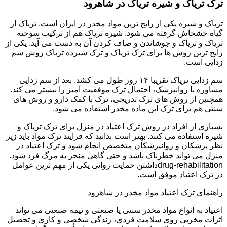
ترک تریاک و شیره تریاک در شاهرود
تریاک و شیره یکی از رایج ترین مواد مخدر در ایران است. تریاک از
گیاه خشخاش گرفته می شود. شیره تریاک هم از ترکیب سوخته
تریاک و تریاک و جوشاندن و صاف کردن آن به دست می آید. یکی از
رایج ترین روش ها برای ترک تریاک و ترک شیرده تریاک روش سم
زدایی است.
سم زدایی تریاک تقریبا ۱۴ روز طول می کشد. بعد از سم زدایی
مشاوره با روانپزشک، احتمال ترک موفقیت آمیز را بیشتر می کند.
همچنین از روش های ترک تدریجی، ترک با کمک دارو و روش های
سنتی هم برای ترک این ماده مخدر استفاده می شود.
بسیاری از افراد در روش ترک اعتیاد در منزل برای ترک تریاک و
شیره استفاده می کنند. بهتر است بدانید که فرایند ترک مواد باید زیر
نظر پزشکان و روانپزشکان متخصص انجام شود و ترک اعتیاد در
منزل می تواند خطرناک باشد و حتی گاهی منجر به مرگ فرد شود.
drug-rehabilitationداشتن حمایت روانی یکی از مهم ترین عوامل
در ترک اعتیاد موفق است.
راهنمای ترک اعتیاد مواد مخدر در شاهرود
اعتیاد به انواع مواد مخدر سنتی یا صنعتی و نیمه صنعتی می تواند
اثرات مخربی روی سلامت فردی، زندگی شخصی و کاری و تحصیل