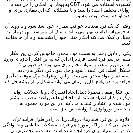
گسترده استفاده می شود. CBT به بیمار این امکان را می دهد تا
زوایای مختلف اعتیاد را ببیند و با مشکلاتی که این بیماری برای او
پدید آورده است روبه رو شود.
وقتی که یک فرد معتاد با عواقب بیماری خود آشنا شود و با روند آن
به خوبی آشنا باشد، بهتر می تواند به ترک آن بیندیشد. این درمان به
معتادان کمک می کند افکار منفی خود را بشناسند و با آن ها مقابله
کنند.
یکی از دلایل رفتن به سمت مواد مخدر، خاموش کردن این افکار
منفی در سر فرد است. فرد برای این که به این افکار اجازه ی ورود
به سرش را ندهد، به مواد مخدر روی می آورد. در صورتی که
مشکل اصلی فرد کشف شود و حل شود، فرد دیگر نیازی به
استفاده از مواد مخدر نمی بیند، از این رو فرایند ترک موفقیت آمیز
خواهد بود. در واقع با این درمان می تواند مشکل را از ریشه حل کند.
این افکار منفی معمولاً دلیل ایجاد افسردگی و یا اختلالات روانی
دیگر در کنار اعتیاد هستند. این اختلال ها هم باعث مصرف بیشتر
مواد شده و اعتیاد را تشدید می کند. در این موارد معمولا به
متخصص نورولوژی یا روانشناس نیاز است.
علاوه بر این فرد فشارهای روانی زیادی را در طول فرایند ترک
تحمل می کند. در اکثر موراد هم فرد با مشکلات عاطفی و خانوادگی
که در اثر اعتیاد برای فرد ایجاد شده است، دست و پنجه نرم می