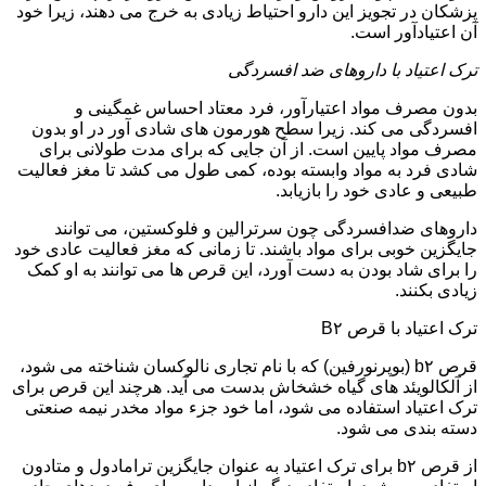
پزشکان در تجویز این دارو احتیاط زیادی به خرج می دهند، زیرا خود
آن اعتیادآور است.
ترک اعتیاد با داروهای ضد افسردگی
بدون مصرف مواد اعتیارآور، فرد معتاد احساس غمگینی و
افسردگی می کند. زیرا سطح هورمون های شادی آور در او بدون
مصرف مواد پایین است. از آن جایی که برای مدت طولانی برای
شادی فرد به مواد وابسته بوده، کمی طول می کشد تا مغز فعالیت
طبیعی و عادی خود را بازیابد.
داروهای ضدافسردگی چون سرترالین و فلوکستین، می توانند
جایگزین خوبی برای مواد باشند. تا زمانی که مغز فعالیت عادی خود
را برای شاد بودن به دست آورد، این قرص ها می توانند به او کمک
زیادی بکنند.
ترک اعتیاد با قرص B۲
قرص b۲ (بوپرنورفین) که با نام تجاری نالوکسان شناخته می شود،
از آلکالویئد های گیاه خشخاش بدست می آید. هرچند این قرص برای
ترک اعتیاد استفاده می شود، اما خود جزء مواد مخدر نیمه صنعتی
دسته بندی می شود.
از قرص b۲ برای ترک اعتیاد به عنوان جایگزین ترامادول و متادون