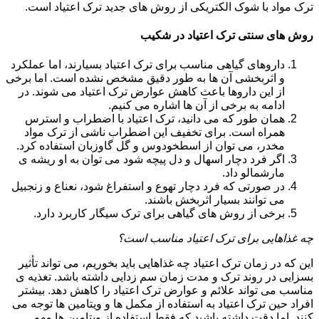
ترک مواد با شوک الکتریکی از روش های جدید ترک اعتیاد است.
روش های سنتی ترک اعتیاد در شکیب
داروهای گیاهی مناسب برای ترک اعتیاد بسیارند، اما عملکرد
و اثربخشی آن ها به طور دقیق مشخص نشده است. اما برخی
از این داروها باعث کاهش عوارض ترک اعتیاد می شوند. در
ادامه به برخی از آن ها اشاره می کنیم.
همان طور که می دانید، ترک اعتیاد با اضطراب و استرس
همراه است. برای تخفیف این اضطراب ناشی از ترک مواد
مخدر، می توان از اسطخودوس و گل گاوزبان استفاده کرد.
اگر فرد دچار اسهال و دل پیچه شود می توان به او ریشه ی
مارشمالو داد.
در صورتی که فرد دچار تهوع و استفراغ شود، نعناع و زنجبیل
می توانند بسیار اثربخش باشند.
برخی از روش های گیاهی برای ترک سیگار کاربرد دارد.
چه غذاهایی برای ترک اعتیاد مناسب است؟
این که در زمان ترک اعتیاد چه غذاهایی باید بخوریم، می تواند تأثیر
بسزایی در روند ترک و مدت زمان سم زدایی داشته باشد. تغذیه ی
مناسب می تواند علائم و عوارض ترک اعتیاد را کاهش دهد. بیشتر
افراد حین ترک اعتیاد به استفاده از مکمل ها و ویتامین ها توجه می
کنند. اما دقت داشته باشید که فقط استفاده از ویتامین ها مهم