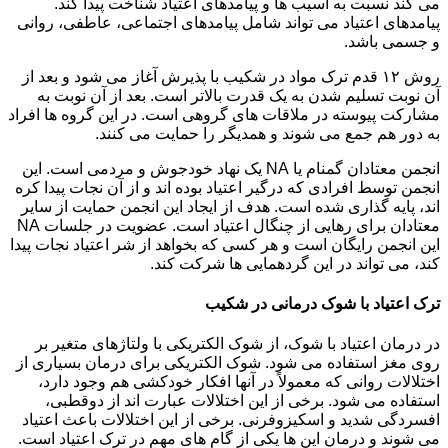
می کند نسبت به آسیب ها و پیامدهای اعتیاد شناخت پیدا کند.
پیامدهای اعتیاد می تواند شامل پیامدهای اجتماعی، عاطفی، روانی
و جسمی باشد.
روش ۱۲ قدم ترک مواد در شکیب با پذیرش آغاز می شود و بعد از
آن نوبت تسلیم شدن به یک قدرت بالاتر است. بعد از آن نوبت به
مشارکت پیوسته در ملاقات های گروهی است. در این گروه ها افراد
به دور هم جمع می شوند و همدیگر را حمایت می کنند.
انجمن معتادان گمنام یا NA یک نهاد خودجوش و مردمی است. این
انجمن توسط افرادی که درگیر اعتیاد بوده اند و از آن نجات پیدا کره
اند، پایه گذاری شده است. هدف از ایجاد این انجمن حمایت از سایر
معتادان برای رهایی از چنگال اعتیاد است. عضویت در جلسات NA
این انجمن رایگان است و هر کسی که بخواهد از شر اعتیاد نجات پیدا
کند، می تواند در این گردهمایی ها شرکت کند.
ترک اعتیاد با شوک درمانی در شکیب
در درمان اعتیاد با شوک، از شوک الکتریکی با ولتاژهای متغیر بر
روی مغز استفاده می شود. شوک الکتریکی برای درمان بسیاری از
اختلالات روانی که معمولاً در آنها افکار خودکشی هم وجود دارد،
استفاده می شود. برخی از این اختلالات عبارت اند از دوقطبی،
افسردگی شدید و اسکیزوفرنی. برخی از این اختلالات باعث اعتیاد
می شوند و درمان این ها یکی از گام های مهم در ترک اعتیاد است.