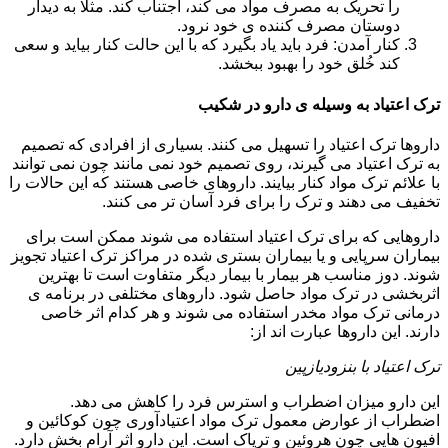
را تحریک به مصرف مواد می کند، اجتناب کند. مثلا به دیدار
دوستان مصرف کننده ی خود نرود.
کنار آمدن: فرد باید یاد بگیرد که با این حالت کنار بیاید و سعی
کند خُلق خود را بهبود ببخشد.
ترک اعتیاد به وسیله ی دارو در شکیب
داروها ترک اعتیاد را تسهیل می کنند. بسیاری از افرادی که تصمیم
به ترک اعتیاد می گیرند، روی تصمیم خود نمی مانند چون نمی توانند
با علائم ترک مواد کنار بیایند. داروهای خاصی هستند که این حالات را
تخفیف می دهند و ترک را برای فرد آسان تر می کنند.
داروهایی که برای ترک اعتیاد استفاده می شوند ممکن است برای
بیماران سرپایی و یا بیماران بستری شده در مراکز ترک اعتیاد تجویز
شوند. دوز مناسب هر بیمار با بیمار دیگر متفاوت است تا بهترین
اثربخشی در ترک مواد حاصل شود. داروهای مختلفی در برنامه ی
درمانی ترک مواد مخدر استفاده می شوند و هر کدام اثر خاصی
دارند. این داروها عبارت اند از:
ترک اعتیاد با بنزودیازپین
این دارو میزان اضطراب و استرس فرد را کاهش می دهد.
اضطراب از عوارض معمول ترک مواد اعتیادآوری چون کوکائین و
افیون هایی چون هروئین و تریاک است. این دارو اثر آرام بخش دارد.