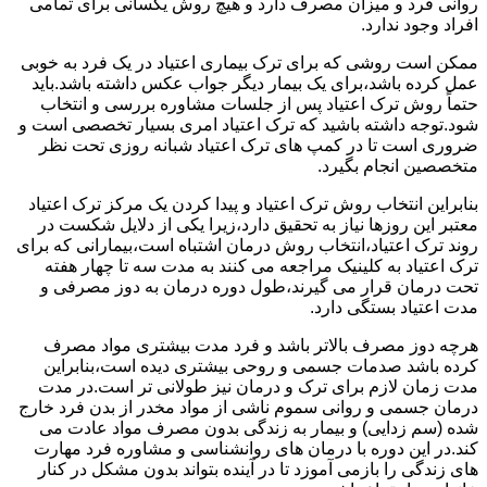
روانی فرد و میزان مصرف دارد و هیچ روش یکسانی برای تمامی
افراد وجود ندارد.
ممکن است روشی که برای ترک بیماری اعتیاد در یک فرد به خوبی
عمل کرده باشد،برای یک بیمار دیگر جواب عکس داشته باشد.باید
حتماً روش ترک اعتیاد پس از جلسات مشاوره بررسی و انتخاب
شود.توجه داشته باشید که ترک اعتیاد امری بسیار تخصصی است و
ضروری است تا در کمپ های ترک اعتیاد شبانه روزی تحت نظر
متخصصین انجام بگیرد.
بنابراین انتخاب روش ترک اعتیاد و پیدا کردن یک مرکز ترک اعتیاد
معتبر این روزها نیاز به تحقیق دارد،زیرا یکی از دلایل شکست در
روند ترک اعتیاد،انتخاب روش درمان اشتباه است،بیمارانی که برای
ترک اعتیاد به کلینیک مراجعه می کنند به مدت سه تا چهار هفته
تحت درمان قرار می گیرند،طول دوره درمان به دوز مصرفی و
مدت اعتیاد بستگی دارد.
هرچه دوز مصرف بالاتر باشد و فرد مدت بیشتری مواد مصرف
کرده باشد صدمات جسمی و روحی بیشتری دیده است،بنابراین
مدت زمان لازم برای ترک و درمان نیز طولانی تر است.در مدت
درمان جسمی و روانی سموم ناشی از مواد مخدر از بدن فرد خارج
شده (سم زدایی) و بیمار به زندگی بدون مصرف مواد عادت می
کند.در این دوره با درمان های روانشناسی و مشاوره فرد مهارت
های زندگی را بازمی آموزد تا در آینده بتواند بدون مشکل در کنار