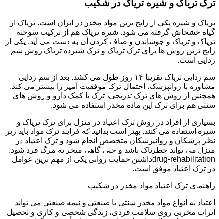
ترک تریاک و شیره تریاک در شکیب
تریاک و شیره یکی از رایج ترین مواد مخدر در ایران است. تریاک از
گیاه خشخاش گرفته می شود. شیره تریاک هم از ترکیب سوخته
تریاک و تریاک و جوشاندن و صاف کردن آن به دست می آید. یکی از
رایج ترین روش ها برای ترک تریاک و ترک شیرده تریاک روش سم
زدایی است.
سم زدایی تریاک تقریبا ۱۴ روز طول می کشد. بعد از سم زدایی
مشاوره با روانپزشک، احتمال ترک موفقیت آمیز را بیشتر می کند.
همچنین از روش های ترک تدریجی، ترک با کمک دارو و روش های
سنتی هم برای ترک این ماده مخدر استفاده می شود.
بسیاری از افراد در روش ترک اعتیاد در منزل برای ترک تریاک و
شیره استفاده می کنند. بهتر است بدانید که فرایند ترک مواد باید زیر
نظر پزشکان و روانپزشکان متخصص انجام شود و ترک اعتیاد در
منزل می تواند خطرناک باشد و حتی گاهی منجر به مرگ فرد شود.
drug-rehabilitationداشتن حمایت روانی یکی از مهم ترین عوامل
در ترک اعتیاد موفق است.
راهنمای ترک اعتیاد مواد مخدر در شکیب
اعتیاد به انواع مواد مخدر سنتی یا صنعتی و نیمه صنعتی می تواند
اثرات مخربی روی سلامت فردی، زندگی شخصی و کاری و تحصیل