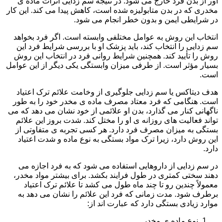
آور از بدن فرد خارج می شود. در نتیجه سم زدایی اثرات ماده ی
مخدری که در بدن متابولیزه شده است، کاهش پیدا می کند. این کار
در شرایطی ایمن و بدون خطر انجام می شود.
انتخاب این روش به عوامل مختلفی وابسته است. اگر فرد بخواهد
سم زدایی را انتخاب کند، باید پزشک او با بررسی شرایط فرد این
روش را تأیید کند. همچنین شرایط روانی فرد در انتخاب این روش
بسیار مؤثر است. از طرفی میزان وابستگی یکی دیگر از این عوامل
است.
هدف دیتاکس یا سم زدایی جلوگیری از وخامت علائم ترک اعتیاد
است. هنگامی که فرد معتاد مصرف ماده ی مخدر خود را به طور
ناگهانی کنار می گذارد، بدن او علائمی از خود نشان می دهد که می
تواند فعالیت های روزانه ی او را مختل کند. شدت بروز این علائم
بستگی به میزان مصرف فرد دارد. هر کسی تجربه ی متفاوتی از
این روش دارد، زیرا ترک مواد بستگی به نوع ماده و شدت اعتیاد
دارد.
در سم زدایی از داروهایی استفاده می شود که به فرد اجازه می
دهند سختی کمتری در طول فرایند بکشد. برای بیشتر مواد مخدر،
معمولاً چندین رو تا چند ماه طول می کشد تا علائم ترک اعتیاد
برطرف شود. مدت زمانی که فرد این علائم را نشان می دهد به
موارد زیادی بستگی دارد که عبارت اند از:
نوع ماده ی مخدر