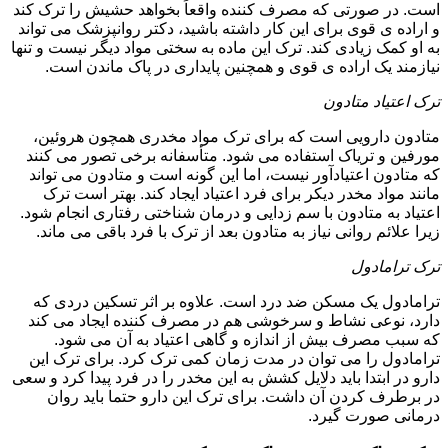
است. در صورتی که مصرف کننده واقعاً بخواهد حشیش را ترک کند
و اراده ی قوی برای این کار داشته باشید، دکتر روانپزشک می تواند
به او کمک زیادی کند. ترک این ماده به سختی مواد دیگر نیست و تنها
نیازمند یک اراده ی قوی و همچنین پایداری در پاک ماندن است.
ترک اعتیاد متادون
متادون دارویی است که برای ترک مواد مخدری همچون هروئین،
مورفین و تریاک استفاده می شود. متأسفانه برخی تصور می کنند
که متادون اعتیادآور نیست، اما این گونه است و متادون می تواند
مانند مواد مخدر دیکر برای فرد اعتیاد ایجاد کند. بهتر است ترک
اعتیاد به متادون با سم زدایی و درمان شناختی رفتاری انجام شود.
زیرا علائم روانی نیاز به متادون بعد از ترک با فرد باقی می ماند.
ترک ترامادول
ترامادول یک مسکن ضد درد است. علاوه بر اثر تسکین دردی که
دارد، نوعی نشاط و سرخوشی هم در مصرف کننده ایجاد می کند
که سبب مصرف بیش از اندازه و گاهی اعتیاد به آن می شود.
ترامادول را می توان در مدت زمان کمی ترک کرد. برای ترک این
دارو در ابتدا باید دلایل کشش به این مخدر را در فرد پیدا کرد و سعی
در برطرف کردن آن داشت. برای ترک این دارو حتما باید روان
درمانی صورت گیرد.