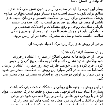
خانواده و اجتماع باشد.
بیمار این دوره را باید در محیطی آرام و بدون تنش طی کند،تغذیه
سالم برای تقویت جسم آسیب دیده بسیار مهم است،نظارت مداوم
پزشک متخصص برای ارزیابی سلامت جسمی و درمان آسیب های
ناشی از مصرف مواد نیز ضروری است.در کنار سلامت جسم
بازیابی سلامت روحی و رفع مشکلات و اختلالات شخصی و
خانوادگی نباید فراموش شود،تا فرد بتواند بعد از بهبودی زندگی
سالمی داشته باشد و میل به مصرف مجدد در او از بین برود.
برخی از روش های پرکاربرد ترک اعتیاد عبارتند از:
روش سقوط آزاد ترک اعتیاد
برخی از خانواده ها به محض اطلاع از بیماری اعتیاد در فرزند
خود،واکنش شدید نشان داده و اقدام به طناب پیچ کردن و حبس
کردن فرد کرده و می خواهند ظرف چند روز بیماری اعتیاد را درمان
کنند.اما متأسفانه در اکثر موارد این روش به شکست منجر می شود
و فرد بیمار در اولین فرصت دوباره اقدام به مصرف مواد مخدر می
کند.
در این روش به جنبه های روانی و مشکلات شخصیتی که باعث
بیماری اعتیاد شده اند توجهی نمی شود و فقط به ترک جسمانی مواد
آن هم با روشی غیر علمی و اصولی پرداخته می شود.در برخی
موارد با انتقال اجباری فرد معتاد به کمپ های غیر مجاز ترک
اعتیاد،نه تنها اعتیاد فرد درمان نمی شود،بلکه اوضاع بدتر شده و