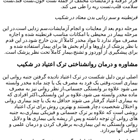
قرار گرفته و آزمایشات مختلف از جمله تست خون،تست قند،تست
سلامت قلب،تست ریه را طی می کند.
قرنطینه و سم زدایی بدن معتاد در شکیب
مرحله دوم بعد از معاینات و انجام آزمایشات،سم زدایی است.در این
مرحله بیمار در محیطی با امکانات مناسب قرنطینه شده و اجازه
مصرف مواد ندارد تا مواد مخدر کاملاً از بدن خارج شود.در این قدم
با نظر پزشک از داروها و آرام بخش ها برای بیمار استفاده شده و
برای پیشگیری از اُوردوز و تشنج،بیمار کاملاً تحت نظر پزشک است.
مشاوره و درمان روانشناختی ترک اعتیاد در شکیب
اصلی ترین دلیل شکست در ترک اعتیاد نادیده گرفتن جنبه روانی این
بیماری است،وقتی یک فرد به مصرف یک یا چند ماده مخدر وابسته
می شود علاوه بر وابستگی جسمانی،از نظر روانی نیز به مصرف
ماده مخدر وابسته می شود.علاوه بر این وابستگی،اکثر افرادی که
به بیماری اعتیاد گرفتار می شوند حداقل به یک یا چند بیماری روانی
و اختلال شخصیت دچار هستند و بهترین روش برای ترک اعتیاد
روشی است که علاوه بر ترک جسمانی و فیزیکی بیماری،به جنبه
های روانی آن توجه داشته و پس از ریشه یابی بیماری ها و دلایل
روانی وابستگی به این بیماری،به برطرف کردن و درمان علمی و
اصولی آنها بپردازد.