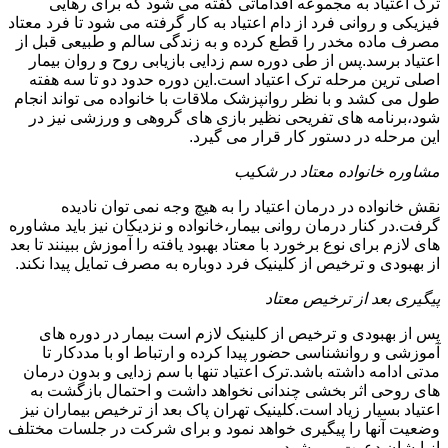
ترک اعتیاد به مجموعه اقداماتی گفته می شود که برای رهایی
فیزیکی و روانی فرد از دام اعتیاد به کار گرفته می شود تا فرد معتاد
مصرف ماده مخدر را قطع کرده و به زندگی سالم و طبیعی قبل از
اعتیاد برسد.پس از طی دوره سم زدایی بازیابی روح و روان بیمار
اصلی ترین مرحله ترک اعتیاد است.این دوره حدود دو تا سه هفته
طول می کشد و با نظر روانپزشک ملاقات با خانواده می تواند انجام
شود،برنامه های تفریحی نظیر بازی های گروهی و ورزشی نیز در
این مرحله در دستور کار قرار می گیرد.
مشاوره خانواده معتاد در شکیب
نقش خانواده در درمان اعتیاد را به هیچ وجه نمی توان نادیده
گرفت.در کنار درمان روانی بیمار،خانواده و نزدیکان نیز باید مشاوره
های لازم برای نوع برخورد با معتاد بهبود یافته را آموزش ببینند تا بعد
از بهبودی و ترخیص از کلینیک فرد دوباره به مصرف تمایل پیدا نکند.
پیگیری بعد از ترخیص معتاد
پس از بهبودی و ترخیص از کلینیک لازم است بیمار در دوره های
آموزشی و روانشناسی حضور پیدا کرده و ارتباط او با مددکار تا
مدتی ادامه داشته باشد.ترک اعتیاد تنها با سم زدایی و بدون درمان
های روحی اثر بخشی چندانی نخواهد داشت و احتمال بازگشت به
اعتیاد بسیار زیاد است.کلینیک تهران پاک بعد از ترخیص بیماران نیز
وضعیت آنها را پیگیری خواهد نمود و برای شرکت در جلسات مختلف
از ایشان دعوت می شود.