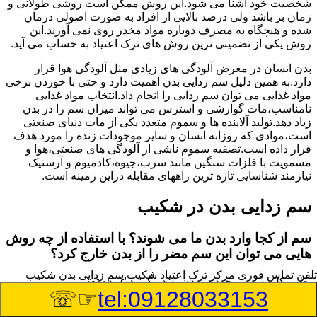
شخصیت خود آشنا می شود.این روش ممکن است روشی طولانی و
زمان بر باشد ولی درصد بالایی از افراد به صورت اصولی درمان
شده و هیچگاه به مصرف دوباره مواد مخدر روی نمی آورند.این
روش یکی از تضمینی ترین روش های ترک اعتیاد به حساب می آید.
بدن انسان در معرض آلودگی های زیادی مثل آلودگی هوا قرار
دارد.به همین دلیل سم زدایی بدن اهمیت دارد و حتی با خوردن برخی
مواد غذایی می توان سم زدایی را انجام داد.انتخاب مواد غذایی
نامناسب،مات گوارشی و استرس می تواند میزان سم را در بدن
زیاد دهد.تولید آلاینده ها و سموم متعدد یکی از مات دنیای صنعتی
است،موادی که روزانه انسان و سایر موجودات زنده را مورد هدف
قرار داده است.تصفیه سموم ناشی از آلودگی های صنعتی،هوا و
مسمویت با فلزات سنگین مانند سرب،جیوه،کادمیوم و آرسنیک
نیازمند شناسایی تازه ترین راههای مقابله دراین زمینه است.
سم زدایی بدن در شکیب
سم از کجا وارد بدن ما می شوند؟ با استفاده از چه روش
هایی می توان این سم مضر را از بدن خارج کرد؟
تلفن تماس فوری
مرکز ترک اعتیاد شکیب,سم زدایی بدن شکیب
بطور کلی سم موجود در بدن به دو گروه عمده تقسیم می
☞☏
tel:09128033153
شوند.بخش بزرگی از این سموم مثل مواد به جا مانده از سموم
گیاهی و آفت کش ها،فلزات سنگین ناشی از آلودگی هوا،انواع