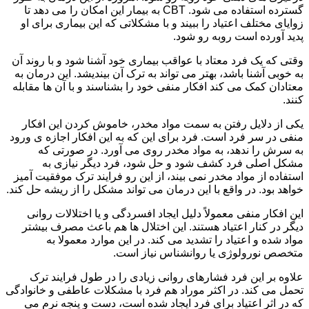
گسترده استفاده می شود. CBT به بیمار این امکان را می دهد تا
زوایای مختلف اعتیاد را ببیند و با مشکلاتی که این بیماری برای او
پدید آورده است روبه رو شود.
وقتی که یک فرد معتاد با عواقب بیماری خود آشنا شود و با روند آن
به خوبی آشنا باشد، بهتر می تواند به ترک آن بیندیشد. این درمان به
معتادان کمک می کند افکار منفی خود را بشناسند و با آن ها مقابله
کنند.
یکی از دلایل رفتن به سمت مواد مخدر، خاموش کردن این افکار
منفی در سر فرد است. فرد برای این که به این افکار اجازه ی ورود
به سرش را ندهد، به مواد مخدر روی می آورد. در صورتی که
مشکل اصلی فرد کشف شود و حل شود، فرد دیگر نیازی به
استفاده از مواد مخدر نمی بیند، از این رو فرایند ترک موفقیت آمیز
خواهد بود. در واقع با این درمان می تواند مشکل را از ریشه حل کند.
این افکار منفی معمولاً دلیل ایجاد افسردگی و یا اختلالات روانی
دیگر در کنار اعتیاد هستند. این اختلال ها هم باعث مصرف بیشتر
مواد شده و اعتیاد را تشدید می کند. در این موارد معمولا به
متخصص نورولوژی یا روانشناس نیاز است.
علاوه بر این فرد فشارهای روانی زیادی را در طول فرایند ترک
تحمل می کند. در اکثر موراد هم فرد با مشکلات عاطفی و خانوادگی
که در اثر اعتیاد برای فرد ایجاد شده است، دست و پنجه نرم می