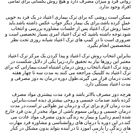
روانی فرد و میزان مصرف دارد و هیچ روش یکسانی برای تمامی
افراد وجود ندارد.
ممکن است روشی که برای ترک بیماری اعتیاد در یک فرد به خوبی
عمل کرده باشد،برای یک بیمار دیگر جواب عکس داشته باشد.باید
حتماً روش ترک اعتیاد پس از جلسات مشاوره بررسی و انتخاب
شود.توجه داشته باشید که ترک اعتیاد امری بسیار تخصصی است و
ضروری است تا در کمپ های ترک اعتیاد شبانه روزی تحت نظر
متخصصین انجام بگیرد.
بنابراین انتخاب روش ترک اعتیاد و پیدا کردن یک مرکز ترک اعتیاد
معتبر این روزها نیاز به تحقیق دارد،زیرا یکی از دلایل شکست در
روند ترک اعتیاد،انتخاب روش درمان اشتباه است،بیمارانی که برای
ترک اعتیاد به کلینیک مراجعه می کنند به مدت سه تا چهار هفته
تحت درمان قرار می گیرند،طول دوره درمان به دوز مصرفی و
مدت اعتیاد بستگی دارد.
هرچه دوز مصرف بالاتر باشد و فرد مدت بیشتری مواد مصرف
کرده باشد صدمات جسمی و روحی بیشتری دیده است،بنابراین
مدت زمان لازم برای ترک و درمان نیز طولانی تر است.در مدت
درمان جسمی و روانی سموم ناشی از مواد مخدر از بدن فرد خارج
شده (سم زدایی) و بیمار به زندگی بدون مصرف مواد عادت می
کند.در این دوره با درمان های روانشناسی و مشاوره فرد مهارت
های زندگی را بازمی آموزد تا در آینده بتواند بدون مشکل در کنار