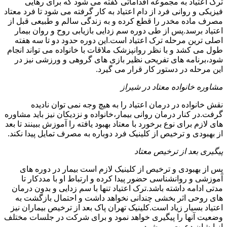
ترک اعتیاد به مجموعه اقداماتی گفته می شود که برای رهایی
فیزیکی و روانی فرد از دام اعتیاد به کار گرفته می شود تا فرد معتاد
مصرف ماده مخدر را قطع کرده و به زندگی سالم و طبیعی قبل از
اعتیاد برسد.پس از طی دوره سم زدایی بازیابی روح و روان بیمار
اصلی ترین مرحله ترک اعتیاد است.این دوره حدود دو تا سه هفته
طول می کشد و با نظر روانپزشک ملاقات با خانواده می تواند انجام
شود،برنامه های تفریحی نظیر بازی های گروهی و ورزشی نیز در
این مرحله در دستور کار قرار می گیرد.
مشاوره خانواده معتاد در شیراز
نقش خانواده در درمان اعتیاد را به هیچ وجه نمی توان نادیده
گرفت.در کنار درمان روانی بیمار،خانواده و نزدیکان نیز باید مشاوره
های لازم برای نوع برخورد با معتاد بهبود یافته را آموزش ببینند تا بعد
از بهبودی و ترخیص از کلینیک فرد دوباره به مصرف تمایل پیدا نکند.
پیگیری بعد از ترخیص معتاد
پس از بهبودی و ترخیص از کلینیک لازم است بیمار در دوره های
آموزشی و روانشناسی حضور پیدا کرده و ارتباط او با مددکار تا
مدتی ادامه داشته باشد.ترک اعتیاد تنها با سم زدایی و بدون درمان
های روحی اثر بخشی چندانی نخواهد داشت و احتمال بازگشت به
اعتیاد بسیار زیاد است.کلینیک تهران پاک بعد از ترخیص بیماران نیز
وضعیت آنها را پیگیری خواهد نمود و برای شرکت در جلسات مختلف
از ایشان دعوت می شود.