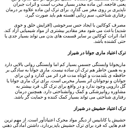
یعنی فاجعه. این ماده مخدر بسیار مخرب است و اثرات جبران
ناپذیری بر روی مغز می گذارد. برای ترک این ماده علاوه بر درمان
رفتاری شناختی، سم زدایی آهسته هم باید صورت گیرد.
مصرف کوکائین با ایجاد حس سرخوشی (افزایش خلق و خوی
شدید) باعث می شود مغز مقادیر بیشتری از مواد شیمیایی آزاد کند.
اما، اثرات کوکائین بر سایر قسمت های بدن می تواند بسیار جدی یا
حتی کشنده باشد.
ترک اعتیاد ماری جوانا در شیراز
ماریجوانا وابستگی جسمی بسیار کم اما وابستگی روانی بالایی دارد
و به همین خاطر هم ترک آن ساده نیست. ماری جوانا به سادگی بر
حافظه ی بلندمدت و کوتاه مدت فرد اثر می گذارد و این برای
جوانان و نوجوانان اثر بسیار مخربی است. برای ترک ماری جوانا یا
گل دارویی وجود ندارد و در واقع برای ترک گل، فرد بیشتر به
مشاوره روانپزشکی و کمک روانشناختی دارد. همچنین درمان
رفتاری شناختی می تواند بسیار کمک کننده و حمایت گر باشد.
ترک اعتیاد حشیش در شیراز
حشیش یا کانابیس از دیگر مواد محرک اعتیادآور است. از مهم ترین
قدم هایی که فرد برای ترک حشیش باید بردارد، داشتن آمادگی ذهنی