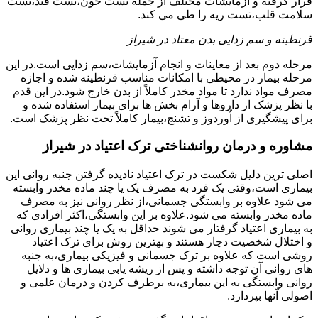
قرار گرفته و آزمایشات مختلف از جمله تست خون،تست قند،تست
سلامت قلب،تست ریه را طی می کند.
قرنطینه و سم زدایی بدن معتاد در شیراز
مرحله دوم بعد از معاینات و انجام آزمایشات،سم زدایی است.در این
مرحله بیمار در محیطی با امکانات مناسب قرنطینه شده و اجازه
مصرف مواد ندارد تا مواد مخدر کاملاً از بدن خارج شود.در این قدم
با نظر پزشک از داروها و آرام بخش ها برای بیمار استفاده شده و
برای پیشگیری از اُوردوز و تشنج،بیمار کاملاً تحت نظر پزشک است.
مشاوره و درمان روانشناختی ترک اعتیاد در شیراز
اصلی ترین دلیل شکست در ترک اعتیاد نادیده گرفتن جنبه روانی این
بیماری است،وقتی یک فرد به مصرف یک یا چند ماده مخدر وابسته
می شود علاوه بر وابستگی جسمانی،از نظر روانی نیز به مصرف
ماده مخدر وابسته می شود.علاوه بر این وابستگی،اکثر افرادی که
به بیماری اعتیاد گرفتار می شوند حداقل به یک یا چند بیماری روانی
و اختلال شخصیت دچار هستند و بهترین روش برای ترک اعتیاد
روشی است که علاوه بر ترک جسمانی و فیزیکی بیماری،به جنبه
های روانی آن توجه داشته و پس از ریشه یابی بیماری ها و دلایل
روانی وابستگی به این بیماری،به برطرف کردن و درمان علمی و
اصولی آنها بپردازد.