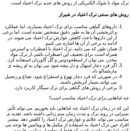
ترک مواد با شوک الکتریکی از روش های جدید ترک اعتیاد است.
روش های سنتی ترک اعتیاد در شیراز
داروهای گیاهی مناسب برای ترک اعتیاد بسیارند، اما عملکرد
و اثربخشی آن ها به طور دقیق مشخص نشده است. اما برخی
از این داروها باعث کاهش عوارض ترک اعتیاد می شوند. در
ادامه به برخی از آن ها اشاره می کنیم.
همان طور که می دانید، ترک اعتیاد با اضطراب و استرس
همراه است. برای تخفیف این اضطراب ناشی از ترک مواد
مخدر، می توان از اسطخودوس و گل گاوزبان استفاده کرد.
اگر فرد دچار اسهال و دل پیچه شود می توان به او ریشه ی
مارشمالو داد.
در صورتی که فرد دچار تهوع و استفراغ شود، نعناع و زنجبیل
می توانند بسیار اثربخش باشند.
برخی از روش های گیاهی برای ترک سیگار کاربرد دارد.
چه غذاهایی برای ترک اعتیاد مناسب است؟
این که در زمان ترک اعتیاد چه غذاهایی باید بخوریم، می تواند تأثیر
بسزایی در روند ترک و مدت زمان سم زدایی داشته باشد. تغذیه ی
مناسب می تواند علائم و عوارض ترک اعتیاد را کاهش دهد. بیشتر
افراد حین ترک اعتیاد به استفاده از مکمل ها و ویتامین ها توجه می
کنند. اما دقت داشته باشید که فقط استفاده از ویتامین ها مهم