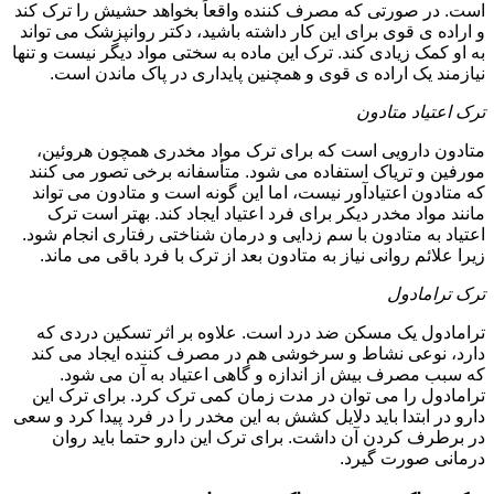
است. در صورتی که مصرف کننده واقعاً بخواهد حشیش را ترک کند
و اراده ی قوی برای این کار داشته باشید، دکتر روانپزشک می تواند
به او کمک زیادی کند. ترک این ماده به سختی مواد دیگر نیست و تنها
نیازمند یک اراده ی قوی و همچنین پایداری در پاک ماندن است.
ترک اعتیاد متادون
متادون دارویی است که برای ترک مواد مخدری همچون هروئین،
مورفین و تریاک استفاده می شود. متأسفانه برخی تصور می کنند
که متادون اعتیادآور نیست، اما این گونه است و متادون می تواند
مانند مواد مخدر دیکر برای فرد اعتیاد ایجاد کند. بهتر است ترک
اعتیاد به متادون با سم زدایی و درمان شناختی رفتاری انجام شود.
زیرا علائم روانی نیاز به متادون بعد از ترک با فرد باقی می ماند.
ترک ترامادول
ترامادول یک مسکن ضد درد است. علاوه بر اثر تسکین دردی که
دارد، نوعی نشاط و سرخوشی هم در مصرف کننده ایجاد می کند
که سبب مصرف بیش از اندازه و گاهی اعتیاد به آن می شود.
ترامادول را می توان در مدت زمان کمی ترک کرد. برای ترک این
دارو در ابتدا باید دلایل کشش به این مخدر را در فرد پیدا کرد و سعی
در برطرف کردن آن داشت. برای ترک این دارو حتما باید روان
درمانی صورت گیرد.