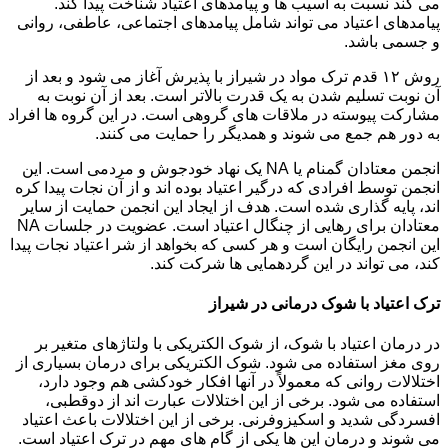
می کند نسبت به آسیب ها و پیامدهای اعتیاد شناخت پیدا کند.
پیامدهای اعتیاد می تواند شامل پیامدهای اجتماعی، عاطفی، روانی
و جسمی باشد.
روش ۱۲ قدم ترک مواد در شیراز با پذیرش آغاز می شود و بعد از
آن نوبت تسلیم شدن به یک قدرت بالاتر است. بعد از آن نوبت به
مشارکت پیوسته در ملاقات های گروهی است. در این گروه ها افراد
به دور هم جمع می شوند و همدیگر را حمایت می کنند.
انجمن معتادان گمنام یا NA یک نهاد خودجوش و مردمی است. این
انجمن توسط افرادی که درگیر اعتیاد بوده اند و از آن نجات پیدا کره
اند، پایه گذاری شده است. هدف از ایجاد این انجمن حمایت از سایر
معتادان برای رهایی از چنگال اعتیاد است. عضویت در جلسات NA
این انجمن رایگان است و هر کسی که بخواهد از شر اعتیاد نجات پیدا
کند، می تواند در این گردهمایی ها شرکت کند.
ترک اعتیاد با شوک درمانی در شیراز
در درمان اعتیاد با شوک، از شوک الکتریکی با ولتاژهای متغیر بر
روی مغز استفاده می شود. شوک الکتریکی برای درمان بسیاری از
اختلالات روانی که معمولاً در آنها افکار خودکشی هم وجود دارد،
استفاده می شود. برخی از این اختلالات عبارت اند از دوقطبی،
افسردگی شدید و اسکیزوفرنی. برخی از این اختلالات باعث اعتیاد
می شوند و درمان این ها یکی از گام های مهم در ترک اعتیاد است.