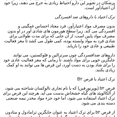
پزشکان در تجویز این دارو احتیاط زیادی به خرج می دهند، زیرا خود
آن اعتیادآور است.
ترک اعتیاد با داروهای ضد افسردگی
بدون مصرف مواد اعتیارآور، فرد معتاد احساس غمگینی و
افسردگی می کند. زیرا سطح هورمون های شادی آور در او بدون
مصرف مواد پایین است. از آن جایی که برای مدت طولانی برای
شادی فرد به مواد وابسته بوده، کمی طول می کشد تا مغز فعالیت
طبیعی و عادی خود را بازیابد.
داروهای ضدافسردگی چون سرترالین و فلوکستین، می توانند
جایگزین خوبی برای مواد باشند. تا زمانی که مغز فعالیت عادی خود
را برای شاد بودن به دست آورد، این قرص ها می توانند به او کمک
زیادی بکنند.
ترک اعتیاد با قرص B۲
قرص b۲ (بوپرنورفین) که با نام تجاری نالوکسان شناخته می شود،
از آلکالویئد های گیاه خشخاش بدست می آید. هرچند این قرص برای
ترک اعتیاد استفاده می شود، اما خود جزء مواد مخدر نیمه صنعتی
دسته بندی می شود.
از قرص b۲ برای ترک اعتیاد به عنوان جایگزین ترامادول و متادون