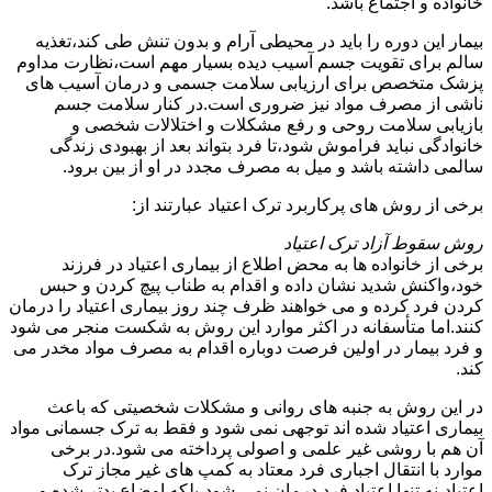
خانواده و اجتماع باشد.
بیمار این دوره را باید در محیطی آرام و بدون تنش طی کند،تغذیه
سالم برای تقویت جسم آسیب دیده بسیار مهم است،نظارت مداوم
پزشک متخصص برای ارزیابی سلامت جسمی و درمان آسیب های
ناشی از مصرف مواد نیز ضروری است.در کنار سلامت جسم
بازیابی سلامت روحی و رفع مشکلات و اختلالات شخصی و
خانوادگی نباید فراموش شود،تا فرد بتواند بعد از بهبودی زندگی
سالمی داشته باشد و میل به مصرف مجدد در او از بین برود.
برخی از روش های پرکاربرد ترک اعتیاد عبارتند از:
روش سقوط آزاد ترک اعتیاد
برخی از خانواده ها به محض اطلاع از بیماری اعتیاد در فرزند
خود،واکنش شدید نشان داده و اقدام به طناب پیچ کردن و حبس
کردن فرد کرده و می خواهند ظرف چند روز بیماری اعتیاد را درمان
کنند.اما متأسفانه در اکثر موارد این روش به شکست منجر می شود
و فرد بیمار در اولین فرصت دوباره اقدام به مصرف مواد مخدر می
کند.
در این روش به جنبه های روانی و مشکلات شخصیتی که باعث
بیماری اعتیاد شده اند توجهی نمی شود و فقط به ترک جسمانی مواد
آن هم با روشی غیر علمی و اصولی پرداخته می شود.در برخی
موارد با انتقال اجباری فرد معتاد به کمپ های غیر مجاز ترک
اعتیاد،نه تنها اعتیاد فرد درمان نمی شود،بلکه اوضاع بدتر شده و