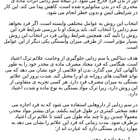
آور از بدن فرد خارج می شود. در نتیجه سم زدایی اثرات ماده ی
مخدری که در بدن متابولیزه شده است، کاهش پیدا می کند. این کار
در شرایطی ایمن و بدون خطر انجام می شود.
انتخاب این روش به عوامل مختلفی وابسته است. اگر فرد بخواهد
سم زدایی را انتخاب کند، باید پزشک او با بررسی شرایط فرد این
روش را تأیید کند. همچنین شرایط روانی فرد در انتخاب این روش
بسیار مؤثر است. از طرفی میزان وابستگی یکی دیگر از این عوامل
است.
هدف دیتاکس یا سم زدایی جلوگیری از وخامت علائم ترک اعتیاد
است. هنگامی که فرد معتاد مصرف ماده ی مخدر خود را به طور
ناگهانی کنار می گذارد، بدن او علائمی از خود نشان می دهد که می
تواند فعالیت های روزانه ی او را مختل کند. شدت بروز این علائم
بستگی به میزان مصرف فرد دارد. هر کسی تجربه ی متفاوتی از
این روش دارد، زیرا ترک مواد بستگی به نوع ماده و شدت اعتیاد
دارد.
در سم زدایی از داروهایی استفاده می شود که به فرد اجازه می
دهند سختی کمتری در طول فرایند بکشد. برای بیشتر مواد مخدر،
معمولاً چندین رو تا چند ماه طول می کشد تا علائم ترک اعتیاد
برطرف شود. مدت زمانی که فرد این علائم را نشان می دهد به
موارد زیادی بستگی دارد که عبارت اند از:
نوع ماده ی مخدر