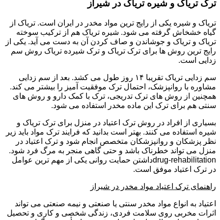
ترک تریاک و شیره تریاک در شیراز
تریاک و شیره یکی از رایج ترین مواد مخدر در ایران است. تریاک از
گیاه خشخاش گرفته می شود. شیره تریاک هم از ترکیب سوخته
تریاک و تریاک و جوشاندن و صاف کردن آن به دست می آید. یکی از
رایج ترین روش ها برای ترک تریاک و ترک شیرده تریاک روش سم
زدایی است.
سم زدایی تریاک تقریبا ۱۴ روز طول می کشد. بعد از سم زدایی
مشاوره با روانپزشک، احتمال ترک موفقیت آمیز را بیشتر می کند.
همچنین از روش های ترک تدریجی، ترک با کمک دارو و روش های
سنتی هم برای ترک این ماده مخدر استفاده می شود.
بسیاری از افراد در روش ترک اعتیاد در منزل برای ترک تریاک و
شیره استفاده می کنند. بهتر است بدانید که فرایند ترک مواد باید زیر
نظر پزشکان و روانپزشکان متخصص انجام شود و ترک اعتیاد در
منزل می تواند خطرناک باشد و حتی گاهی منجر به مرگ فرد شود.
drug-rehabilitationداشتن حمایت روانی یکی از مهم ترین عوامل
در ترک اعتیاد موفق است.
راهنمای ترک اعتیاد مواد مخدر در شیراز
اعتیاد به انواع مواد مخدر سنتی یا صنعتی و نیمه صنعتی می تواند
اثرات مخربی روی سلامت فردی، زندگی شخصی و کاری و تحصیل