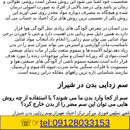
شخصیت خود آشنا می شود.این روش ممکن است روشی طولانی و
زمان بر باشد ولی درصد بالایی از افراد به صورت اصولی درمان
شده و هیچگاه به مصرف دوباره مواد مخدر روی نمی آورند.این
روش یکی از تضمینی ترین روش های ترک اعتیاد به حساب می آید.
بدن انسان در معرض آلودگی های زیادی مثل آلودگی هوا قرار
دارد.به همین دلیل سم زدایی بدن اهمیت دارد و حتی با خوردن برخی
مواد غذایی می توان سم زدایی را انجام داد.انتخاب مواد غذایی
نامناسب،مات گوارشی و استرس می تواند میزان سم را در بدن
زیاد دهد.تولید آلاینده ها و سموم متعدد یکی از مات دنیای صنعتی
است،موادی که روزانه انسان و سایر موجودات زنده را مورد هدف
قرار داده است.تصفیه سموم ناشی از آلودگی های صنعتی،هوا و
مسمویت با فلزات سنگین مانند سرب،جیوه،کادمیوم و آرسنیک
نیازمند شناسایی تازه ترین راههای مقابله دراین زمینه است.
سم زدایی بدن در شیراز
سم از کجا وارد بدن ما می شوند؟ با استفاده از چه روش
هایی می توان این سم مضر را از بدن خارج کرد؟
تلفن تماس فوری
مرکز ترک اعتیاد شیراز,سم زدایی بدن شیراز
بطور کلی سم موجود در بدن به دو گروه عمده تقسیم می
☞☏
tel:09128033153
شوند.بخش بزرگی از این سموم مثل مواد به جا مانده از سموم
گیاهی و آفت کش ها،فلزات سنگین ناشی از آلودگی هوا،انواع