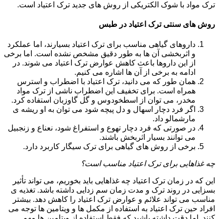
ترک مواد با شوک الکتریکی از روش های جدید ترک اعتیاد است.
روش های سنتی ترک اعتیاد در طبس
داروهای گیاهی مناسب برای ترک اعتیاد بسیارند، اما عملکرد
و اثربخشی آن ها به طور دقیق مشخص نشده است. اما برخی
از این داروها باعث کاهش عوارض ترک اعتیاد می شوند. در
ادامه به برخی از آن ها اشاره می کنیم.
همان طور که می دانید، ترک اعتیاد با اضطراب و استرس
همراه است. برای تخفیف این اضطراب ناشی از ترک مواد
مخدر، می توان از اسطخودوس و گل گاوزبان استفاده کرد.
اگر فرد دچار اسهال و دل پیچه شود می توان به او ریشه ی
مارشمالو داد.
در صورتی که فرد دچار تهوع و استفراغ شود، نعناع و زنجبیل
می توانند بسیار اثربخش باشند.
برخی از روش های گیاهی برای ترک سیگار کاربرد دارد.
چه غذاهایی برای ترک اعتیاد مناسب است؟
این که در زمان ترک اعتیاد چه غذاهایی باید بخوریم، می تواند تأثیر
بسزایی در روند ترک و مدت زمان سم زدایی داشته باشد. تغذیه ی
مناسب می تواند علائم و عوارض ترک اعتیاد را کاهش دهد. بیشتر
افراد حین ترک اعتیاد به استفاده از مکمل ها و ویتامین ها توجه می
کنند. اما دقت داشته باشید که فقط استفاده از ویتامین ها مهم