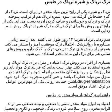
ترک تریاک و شیره تریاک در طبس
تریاک و شیره یکی از رایج ترین مواد مخدر در ایران است. تریاک از
گیاه خشخاش گرفته می شود. شیره تریاک هم از ترکیب سوخته
تریاک و تریاک و جوشاندن و صاف کردن آن به دست می آید. یکی از
رایج ترین روش ها برای ترک تریاک و ترک شیرده تریاک روش سم
زدایی است.
سم زدایی تریاک تقریبا ۱۴ روز طول می کشد. بعد از سم زدایی
مشاوره با روانپزشک، احتمال ترک موفقیت آمیز را بیشتر می کند.
همچنین از روش های ترک تدریجی، ترک با کمک دارو و روش های
سنتی هم برای ترک این ماده مخدر استفاده می شود.
بسیاری از افراد در روش ترک اعتیاد در منزل برای ترک تریاک و
شیره استفاده می کنند. بهتر است بدانید که فرایند ترک مواد باید زیر
نظر پزشکان و روانپزشکان متخصص انجام شود و ترک اعتیاد در
منزل می تواند خطرناک باشد و حتی گاهی منجر به مرگ فرد شود.
drug-rehabilitationداشتن حمایت روانی یکی از مهم ترین عوامل
در ترک اعتیاد موفق است.
راهنمای ترک اعتیاد مواد مخدر در طبس
اعتیاد به انواع مواد مخدر سنتی یا صنعتی و نیمه صنعتی می تواند
اثرات مخربی روی سلامت فردی، زندگی شخصی و کاری و تحصیل