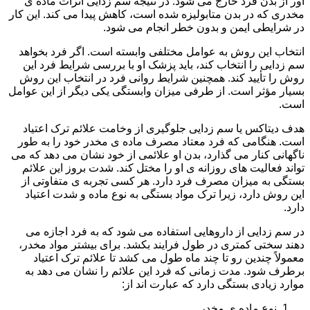
آور از بدن فرد خارج می شود. در نتیجه سم زدایی اثرات ماده ی
مخدری که در بدن متابولیزه شده است، کاهش پیدا می کند. این کار
در شرایطی ایمن و بدون خطر انجام می شود.
انتخاب این روش به عوامل مختلفی وابسته است. اگر فرد بخواهد
سم زدایی را انتخاب کند، باید پزشک او با بررسی شرایط فرد این
روش را تأیید کند. همچنین شرایط روانی فرد در انتخاب این روش
بسیار مؤثر است. از طرفی میزان وابستگی یکی دیگر از این عوامل
است.
هدف دیتاکس یا سم زدایی جلوگیری از وخامت علائم ترک اعتیاد
است. هنگامی که فرد معتاد مصرف ماده ی مخدر خود را به طور
ناگهانی کنار می گذارد، بدن او علائمی از خود نشان می دهد که می
تواند فعالیت های روزانه ی او را مختل کند. شدت بروز این علائم
بستگی به میزان مصرف فرد دارد. هر کسی تجربه ی متفاوتی از
این روش دارد، زیرا ترک مواد بستگی به نوع ماده و شدت اعتیاد
دارد.
در سم زدایی از داروهایی استفاده می شود که به فرد اجازه می
دهند سختی کمتری در طول فرایند بکشد. برای بیشتر مواد مخدر،
معمولاً چندین رو تا چند ماه طول می کشد تا علائم ترک اعتیاد
برطرف شود. مدت زمانی که فرد این علائم را نشان می دهد به
موارد زیادی بستگی دارد که عبارت اند از:
نوع ماده ی مخدر