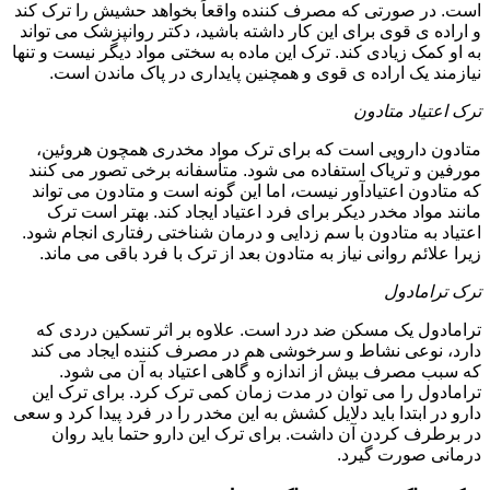
است. در صورتی که مصرف کننده واقعاً بخواهد حشیش را ترک کند
و اراده ی قوی برای این کار داشته باشید، دکتر روانپزشک می تواند
به او کمک زیادی کند. ترک این ماده به سختی مواد دیگر نیست و تنها
نیازمند یک اراده ی قوی و همچنین پایداری در پاک ماندن است.
ترک اعتیاد متادون
متادون دارویی است که برای ترک مواد مخدری همچون هروئین،
مورفین و تریاک استفاده می شود. متأسفانه برخی تصور می کنند
که متادون اعتیادآور نیست، اما این گونه است و متادون می تواند
مانند مواد مخدر دیکر برای فرد اعتیاد ایجاد کند. بهتر است ترک
اعتیاد به متادون با سم زدایی و درمان شناختی رفتاری انجام شود.
زیرا علائم روانی نیاز به متادون بعد از ترک با فرد باقی می ماند.
ترک ترامادول
ترامادول یک مسکن ضد درد است. علاوه بر اثر تسکین دردی که
دارد، نوعی نشاط و سرخوشی هم در مصرف کننده ایجاد می کند
که سبب مصرف بیش از اندازه و گاهی اعتیاد به آن می شود.
ترامادول را می توان در مدت زمان کمی ترک کرد. برای ترک این
دارو در ابتدا باید دلایل کشش به این مخدر را در فرد پیدا کرد و سعی
در برطرف کردن آن داشت. برای ترک این دارو حتما باید روان
درمانی صورت گیرد.