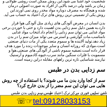
شخصیت خود آشنا می شود.این روش ممکن است روشی طولانی و
زمان بر باشد ولی درصد بالایی از افراد به صورت اصولی درمان
شده و هیچگاه به مصرف دوباره مواد مخدر روی نمی آورند.این
روش یکی از تضمینی ترین روش های ترک اعتیاد به حساب می آید.
بدن انسان در معرض آلودگی های زیادی مثل آلودگی هوا قرار
دارد.به همین دلیل سم زدایی بدن اهمیت دارد و حتی با خوردن برخی
مواد غذایی می توان سم زدایی را انجام داد.انتخاب مواد غذایی
نامناسب،مات گوارشی و استرس می تواند میزان سم را در بدن
زیاد دهد.تولید آلاینده ها و سموم متعدد یکی از مات دنیای صنعتی
است،موادی که روزانه انسان و سایر موجودات زنده را مورد هدف
قرار داده است.تصفیه سموم ناشی از آلودگی های صنعتی،هوا و
مسمویت با فلزات سنگین مانند سرب،جیوه،کادمیوم و آرسنیک
نیازمند شناسایی تازه ترین راههای مقابله دراین زمینه است.
سم زدایی بدن در طبس
سم از کجا وارد بدن ما می شوند؟ با استفاده از چه روش
هایی می توان این سم مضر را از بدن خارج کرد؟
تلفن تماس فوری
مرکز ترک اعتیاد طبس,سم زدایی بدن طبس
بطور کلی سم موجود در بدن به دو گروه عمده تقسیم می
☞☏
tel:09128033153
شوند.بخش بزرگی از این سموم مثل مواد به جا مانده از سموم
گیاهی و آفت کش ها،فلزات سنگین ناشی از آلودگی هوا،انواع