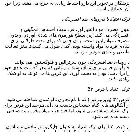
پزشکان در تجویز این دارو احتیاط زیادی به خرج می دهند، زیرا خود
آن اعتیادآور است.
ترک اعتیاد با داروهای ضد افسردگی
بدون مصرف مواد اعتیارآور، فرد معتاد احساس غمگینی و
افسردگی می کند. زیرا سطح هورمون های شادی آور در او بدون
مصرف مواد پایین است. از آن جایی که برای مدت طولانی برای
شادی فرد به مواد وابسته بوده، کمی طول می کشد تا مغز فعالیت
طبیعی و عادی خود را بازیابد.
داروهای ضدافسردگی چون سرترالین و فلوکستین، می توانند
جایگزین خوبی برای مواد باشند. تا زمانی که مغز فعالیت عادی خود
را برای شاد بودن به دست آورد، این قرص ها می توانند به او کمک
زیادی بکنند.
ترک اعتیاد با قرص B۲
قرص b۲ (بوپرنورفین) که با نام تجاری نالوکسان شناخته می شود،
از آلکالویئد های گیاه خشخاش بدست می آید. هرچند این قرص برای
ترک اعتیاد استفاده می شود، اما خود جزء مواد مخدر نیمه صنعتی
دسته بندی می شود.
از قرص b۲ برای ترک اعتیاد به عنوان جایگزین ترامادول و متادون