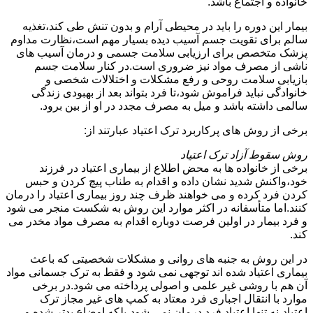
خانواده و اجتماع باشد.
بیمار این دوره را باید در محیطی آرام و بدون تنش طی کند،تغذیه
سالم برای تقویت جسم آسیب دیده بسیار مهم است،نظارت مداوم
پزشک متخصص برای ارزیابی سلامت جسمی و درمان آسیب های
ناشی از مصرف مواد نیز ضروری است.در کنار سلامت جسم
بازیابی سلامت روحی و رفع مشکلات و اختلالات شخصی و
خانوادگی نباید فراموش شود،تا فرد بتواند بعد از بهبودی زندگی
سالمی داشته باشد و میل به مصرف مجدد در او از بین برود.
برخی از روش های پرکاربرد ترک اعتیاد عبارتند از:
روش سقوط آزاد ترک اعتیاد
برخی از خانواده ها به محض اطلاع از بیماری اعتیاد در فرزند
خود،واکنش شدید نشان داده و اقدام به طناب پیچ کردن و حبس
کردن فرد کرده و می خواهند ظرف چند روز بیماری اعتیاد را درمان
کنند.اما متأسفانه در اکثر موارد این روش به شکست منجر می شود
و فرد بیمار در اولین فرصت دوباره اقدام به مصرف مواد مخدر می
کند.
در این روش به جنبه های روانی و مشکلات شخصیتی که باعث
بیماری اعتیاد شده اند توجهی نمی شود و فقط به ترک جسمانی مواد
آن هم با روشی غیر علمی و اصولی پرداخته می شود.در برخی
موارد با انتقال اجباری فرد معتاد به کمپ های غیر مجاز ترک
اعتیاد،نه تنها اعتیاد فرد درمان نمی شود،بلکه اوضاع بدتر شده و