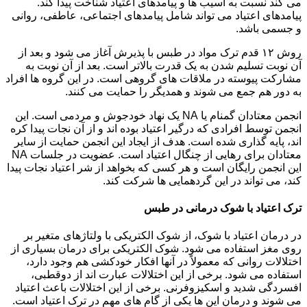
می کند نسبت به آسیب ها و پیامدهای اعتیاد شناخت پیدا کند.
پیامدهای اعتیاد می تواند شامل پیامدهای اجتماعی، عاطفی، روانی
و جسمی باشد.
روش ۱۲ قدم ترک مواد در طبس با پذیرش آغاز می شود و بعد از
آن نوبت تسلیم شدن به یک قدرت بالاتر است. بعد از آن نوبت به
مشارکت پیوسته در ملاقات های گروهی است. در این گروه ها افراد
به دور هم جمع می شوند و همدیگر را حمایت می کنند.
انجمن معتادان گمنام یا NA یک نهاد خودجوش و مردمی است. این
انجمن توسط افرادی که درگیر اعتیاد بوده اند و از آن نجات پیدا کره
اند، پایه گذاری شده است. هدف از ایجاد این انجمن حمایت از سایر
معتادان برای رهایی از چنگال اعتیاد است. عضویت در جلسات NA
این انجمن رایگان است و هر کسی که بخواهد از شر اعتیاد نجات پیدا
کند، می تواند در این گردهمایی ها شرکت کند.
ترک اعتیاد با شوک درمانی در طبس
در درمان اعتیاد با شوک، از شوک الکتریکی با ولتاژهای متغیر بر
روی مغز استفاده می شود. شوک الکتریکی برای درمان بسیاری از
اختلالات روانی که معمولاً در آنها افکار خودکشی هم وجود دارد،
استفاده می شود. برخی از این اختلالات عبارت اند از دوقطبی،
افسردگی شدید و اسکیزوفرنی. برخی از این اختلالات باعث اعتیاد
می شوند و درمان این ها یکی از گام های مهم در ترک اعتیاد است.