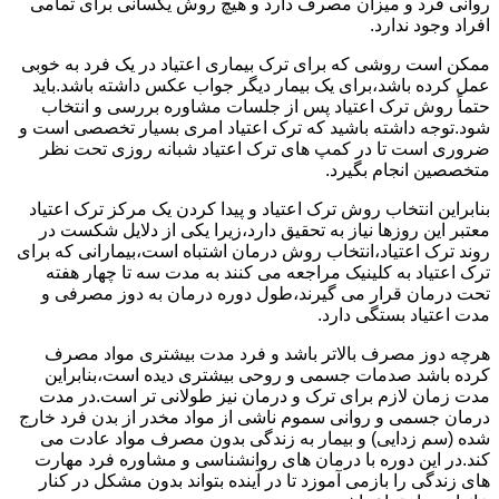
روانی فرد و میزان مصرف دارد و هیچ روش یکسانی برای تمامی
افراد وجود ندارد.
ممکن است روشی که برای ترک بیماری اعتیاد در یک فرد به خوبی
عمل کرده باشد،برای یک بیمار دیگر جواب عکس داشته باشد.باید
حتماً روش ترک اعتیاد پس از جلسات مشاوره بررسی و انتخاب
شود.توجه داشته باشید که ترک اعتیاد امری بسیار تخصصی است و
ضروری است تا در کمپ های ترک اعتیاد شبانه روزی تحت نظر
متخصصین انجام بگیرد.
بنابراین انتخاب روش ترک اعتیاد و پیدا کردن یک مرکز ترک اعتیاد
معتبر این روزها نیاز به تحقیق دارد،زیرا یکی از دلایل شکست در
روند ترک اعتیاد،انتخاب روش درمان اشتباه است،بیمارانی که برای
ترک اعتیاد به کلینیک مراجعه می کنند به مدت سه تا چهار هفته
تحت درمان قرار می گیرند،طول دوره درمان به دوز مصرفی و
مدت اعتیاد بستگی دارد.
هرچه دوز مصرف بالاتر باشد و فرد مدت بیشتری مواد مصرف
کرده باشد صدمات جسمی و روحی بیشتری دیده است،بنابراین
مدت زمان لازم برای ترک و درمان نیز طولانی تر است.در مدت
درمان جسمی و روانی سموم ناشی از مواد مخدر از بدن فرد خارج
شده (سم زدایی) و بیمار به زندگی بدون مصرف مواد عادت می
کند.در این دوره با درمان های روانشناسی و مشاوره فرد مهارت
های زندگی را بازمی آموزد تا در آینده بتواند بدون مشکل در کنار