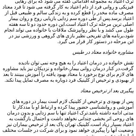
ترک اعتیاد به مجموعه اقداماتی گفته می شود که برای رهایی
فیزیکی و روانی فرد از دام اعتیاد به کار گرفته می شود تا فرد معتاد
مصرف ماده مخدر را قطع کرده و به زندگی سالم و طبیعی قبل از
اعتیاد برسد.پس از طی دوره سم زدایی بازیابی روح و روان بیمار
اصلی ترین مرحله ترک اعتیاد است.این دوره حدود دو تا سه هفته
طول می کشد و با نظر روانپزشک ملاقات با خانواده می تواند انجام
شود،برنامه های تفریحی نظیر بازی های گروهی و ورزشی نیز در
این مرحله در دستور کار قرار می گیرد.
مشاوره خانواده معتاد در طبس
نقش خانواده در درمان اعتیاد را به هیچ وجه نمی توان نادیده
گرفت.در کنار درمان روانی بیمار،خانواده و نزدیکان نیز باید مشاوره
های لازم برای نوع برخورد با معتاد بهبود یافته را آموزش ببینند تا بعد
از بهبودی و ترخیص از کلینیک فرد دوباره به مصرف تمایل پیدا نکند.
پیگیری بعد از ترخیص معتاد
پس از بهبودی و ترخیص از کلینیک لازم است بیمار در دوره های
آموزشی و روانشناسی حضور پیدا کرده و ارتباط او با مددکار تا
مدتی ادامه داشته باشد.ترک اعتیاد تنها با سم زدایی و بدون درمان
های روحی اثر بخشی چندانی نخواهد داشت و احتمال بازگشت به
اعتیاد بسیار زیاد است.کلینیک تهران پاک بعد از ترخیص بیماران نیز
وضعیت آنها را پیگیری خواهد نمود و برای شرکت در جلسات مختلف
از ایشان دعوت می شود.