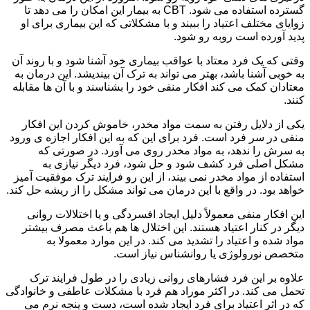
گسترده استفاده می شود. CBT به بیمار این امکان را می دهد تا
زوایای مختلف اعتیاد را ببیند و با مشکلاتی که این بیماری برای او
پدید آورده است روبه رو شود.
وقتی که یک فرد معتاد با عواقب بیماری خود آشنا شود و با روند آن
به خوبی آشنا باشد، بهتر می تواند به ترک آن بیندیشد. این درمان به
معتادان کمک می کند افکار منفی خود را بشناسند و با آن ها مقابله
کنند.
یکی از دلایل رفتن به سمت مواد مخدر، خاموش کردن این افکار
منفی در سر فرد است. فرد برای این که به این افکار اجازه ی ورود
به سرش را ندهد، به مواد مخدر روی می آورد. در صورتی که
مشکل اصلی فرد کشف شود و حل شود، فرد دیگر نیازی به
استفاده از مواد مخدر نمی بیند، از این رو فرایند ترک موفقیت آمیز
خواهد بود. در واقع با این درمان می تواند مشکل را از ریشه حل کند.
این افکار منفی معمولاً دلیل ایجاد افسردگی و یا اختلالات روانی
دیگر در کنار اعتیاد هستند. این اختلال ها هم باعث مصرف بیشتر
مواد شده و اعتیاد را تشدید می کند. در این موارد معمولا به
متخصص نورولوژی یا روانشناس نیاز است.
علاوه بر این فرد فشارهای روانی زیادی را در طول فرایند ترک
تحمل می کند. در اکثر موراد هم فرد با مشکلات عاطفی و خانوادگی
که در اثر اعتیاد برای فرد ایجاد شده است، دست و پنجه نرم می