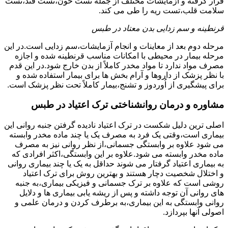
قرار گرفته و آزمایشات مختلف از جمله تست خون،تست قند،تست
سلامت قلب،تست ریه را طی می کند.
قرنطینه و سم زدایی بدن معتاد در طبس
مرحله دوم بعد از معاینات و انجام آزمایشات،سم زدایی است.در این
مرحله بیمار در محیطی با امکانات مناسب قرنطینه شده و اجازه
مصرف مواد ندارد تا مواد مخدر کاملاً از بدن خارج شود.در این قدم
با نظر پزشک از داروها و آرام بخش ها برای بیمار استفاده شده و
برای پیشگیری از اُوردوز و تشنج،بیمار کاملاً تحت نظر پزشک است.
مشاوره و درمان روانشناختی ترک اعتیاد در طبس
اصلی ترین دلیل شکست در ترک اعتیاد نادیده گرفتن جنبه روانی این
بیماری است،وقتی یک فرد به مصرف یک یا چند ماده مخدر وابسته
می شود علاوه بر وابستگی جسمانی،از نظر روانی نیز به مصرف
ماده مخدر وابسته می شود.علاوه بر این وابستگی،اکثر افرادی که
به بیماری اعتیاد گرفتار می شوند حداقل به یک یا چند بیماری روانی
و اختلال شخصیت دچار هستند و بهترین روش برای ترک اعتیاد
روشی است که علاوه بر ترک جسمانی و فیزیکی بیماری،به جنبه
های روانی آن توجه داشته و پس از ریشه یابی بیماری ها و دلایل
روانی وابستگی به این بیماری،به برطرف کردن و درمان علمی و
اصولی آنها بپردازد.